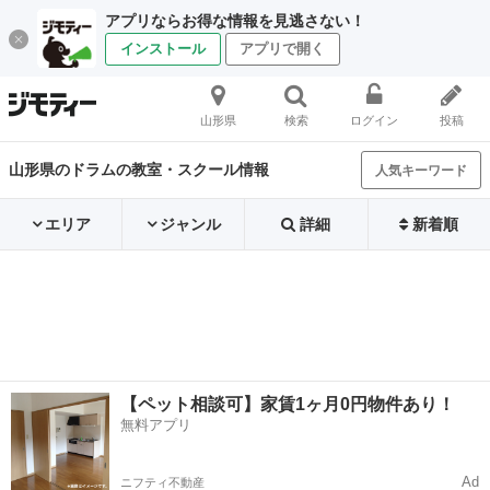
アプリならお得な情報を見逃さない！
インストール
アプリで開く
山形県
検索
ログイン
投稿
山形県のドラムの教室・スクール情報
人気キーワード
エリア
ジャンル
詳細
新着順
【ペット相談可】家賃1ヶ月0円物件あり！
無料アプリ
Ad
ニフティ不動産