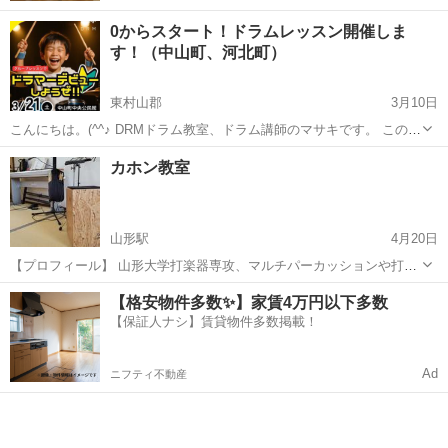
0からスタート！ドラムレッスン開催しま
す！（中山町、河北町）
東村山郡
3月10日
こんにちは。(^^♪ DRMドラム教室、ドラム講師のマサキです。 この
度、3/21（土）をスタートに 中山町の中央公民館にて、ドラムレッス
山形
東村山郡
ドラム
レッスン
カホン教室
ン（体験ドラム）を開催します。 中山町での開催は今回が初めてとな
り...
山形駅
4月20日
【プロフィール】 山形大学打楽器専攻、マルチパーカッションや打楽
器アンサンブルの演奏活動や作曲活動を経て、県内外の路上アーティ
山形
山形市
山形駅
ドラム
カホン
【格安物件多数✨】家賃4万円以下多数
ストや元H2Oのメンバーとライブで共演するなど、全国各地でLIVEを
【保証人ナシ】賃貸物件多数掲載！
していました。 現在二児の母...
Ad
ニフティ不動産