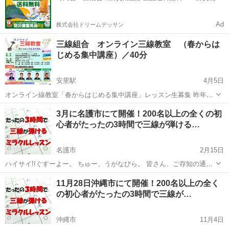
用品ドットコム」
Ad
株式会社ドリームデッサン
三線組合 オンライン三線教室 （春からは
じめる集中講座）／40分
安里駅
4月5日
オンライン線教室「春からはじめる集中講座」レッスン生募集 昨年か
らスタートし、好評いただいております オンライン三線教室 春ス
沖縄
那覇市
安里駅
その他
三線
3月に名護市にて開催！200名以上の全くの初
タートの集中講座のご案内です。 新しく、中・上級の講師に大城貴幸
心者がたったの3時間で三線が弾ける…
先生、初級の講師に糸数く...
名護市
2月15日
ハイサイ!!ぐすーよー。 ちゅー、うがなびら。 皆さん、ご存知の通
り、 沖縄発祥で認知度が高いにも関わらず、 その普及率はまだまだ低
沖縄
名護市
その他
三線
11月28日沖縄市にて開催！200名以上の全く
い楽器のひとつに 「三線」があります。 どうしても三線って難しい楽
の初心者がたったの3時間で三線が…
器、 ...
沖縄市
11月4日