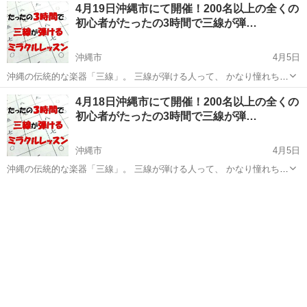
沖縄
沖縄市
その他
三線
4月19日沖縄市にて開催！200名以上の全くの
屋の換気 ・受講者同士の座席間隔の確保 ・手先の消毒 ...
初心者がたったの3時間で三線が弾…
沖縄市
4月5日
沖縄の伝統的な楽器「三線」。 三線が弾ける人って、 かなり憧れちゃ
いますよね(*´艸`)❤ あの漢字の羅列にしか見えない 三線の楽譜「工工
沖縄
沖縄市
その他
三線
4月18日沖縄市にて開催！200名以上の全くの
四（くんくんしー）」が、 ちゃんと楽譜として読めるようになったら
初心者がたったの3時間で三線が弾…
いか...
沖縄市
4月5日
沖縄の伝統的な楽器「三線」。 三線が弾ける人って、 かなり憧れちゃ
いますよね(*´艸`)❤ あの漢字の羅列にしか見えない 三線の楽譜「工工
沖縄
沖縄市
その他
三線
四（くんくんしー）」が、 ちゃんと楽譜として読めるようになったら
いか...