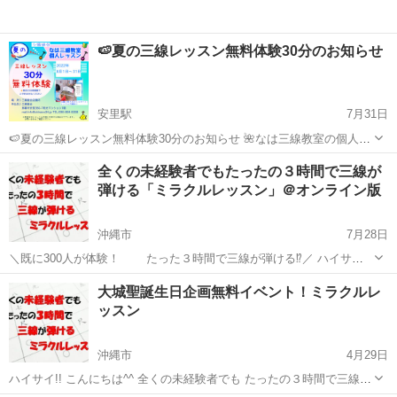
🍉夏の三線レッスン無料体験30分のお知らせ
安里駅
7月31日
🍉夏の三線レッスン無料体験30分のお知らせ 🌺なは三線教室の個人レ
ッスンで🪕三線体験をしよう✨ 夏から三線レッスンスタート！🏃‍♂️✨し
沖縄
那覇市
安里駅
その他
三線
全くの未経験者でもたったの３時間で三線が
ませんか 🌀新規申込キャンペーン同時スタート♪ 期間／2022年８月１
弾ける「ミラクルレッスン」＠オンライン版
日～31日...
沖縄市
7月28日
＼既に300人が体験！ たった３時間で三線が弾ける⁉️／ ハイサイ!!
こんにちは^^ 全くの未経験者でも たったの３時間で三線が弾ける ミ
沖縄
沖縄市
その他
三線
大城聖誕生日企画無料イベント！ミラクルレ
ラクル三線講師の大城です。 皆さんご存知の...
ッスン
沖縄市
4月29日
ハイサイ!! こんにちは^^ 全くの未経験者でも たったの３時間で三線が
弾ける ミラクル三線講師の大城です。 皆さんご存知の通り、 沖縄発