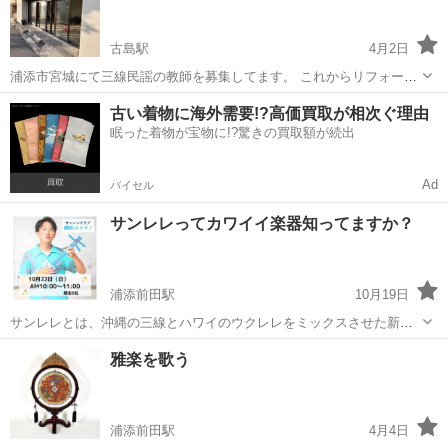
歓迎です。 ☆レッスンに...
古島駅
4月2日
浦添市宮城にて三線民謡の教師を募集してます。 これからリフォーム
に入る物件です。 賃貸料、授業料など細かい話はお会いして話しまし
沖縄
浦添市
古島駅
その他
三線
古い着物に海外需要!?高価買取が相次ぐ理由
ょう✨ #沖縄三線 #沖縄民謡 #三線教室
眠った着物が宝物に!?驚きの買取額が続出
Ad
バイセル
サンレレってカワイイ楽器知ってますか？
浦添前田駅
10月19日
サンレレとは、沖縄の三線とハワイのウクレレをミックスさせた新し
い楽器！ サンレレ講座のご案内です＼(^o^)／ 【サンレレクラブ10月
沖縄
浦添市
浦添前田駅
その他
講座
雅楽を歌う
の案内】 月1の5ヶ月限定で開催！ （8月〜12月まで） 10/22（日）午
前10:...
浦添前田駅
4月4日