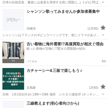
日本の伝統音楽、雅楽には楽器を習得する前に唱歌(しょうが)と呼ばれ
る歌を身に付けます。本教室では、雅楽の定番曲「越天楽」の唱歌を
沖縄
中頭郡
浦添前田駅
その他
雅楽
シャンソン歌ってみませんか参加者募集中
最初に伝習します。雅楽の管楽器は各々天.風.地を表し、とてもスピリ
チュアルな音色を放ちます。興味...
沖縄市
11月9日
シャンソンはフランスのポピュラーソングです。歌にドラマがあり、
人生の苦しみ、喜びを情感込めて歌う楽しさがあります、日本語で歌
沖縄
沖縄市
その他
シャンソン
古い着物に海外需要!?高価買取が相次ぐ理由
いますので大丈夫 人生経験豊富なシニアに人気です 男性の参加も大歓
眠った着物が宝物に!?驚きの買取額が続出
迎。直接会場へ 那覇市、浦添...
Ad
バイセル
カチャーシー&三板で楽しもう♬
古島駅
1月8日
日時 1月13日(月㊗️) 13時〜15時 場所 ジスタス浦添2F (キッチンス
タジオいづみ) 参加料 1000円 定員 10名様 いまさら^_^だけ
沖縄
浦添市
古島駅
その他
三線教えます(初心者向けから)
ど カチャーシー 足と手の動き 楽しみながら〜習ってみま...