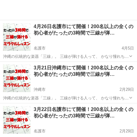
4月26日名護市にて開催！200名以上の全くの
初心者がたったの3時間で三線が弾…
名護市
4月5日
沖縄の伝統的な楽器「三線」。 三線が弾ける人って、 かなり憧れちゃ
いますよね(*´艸`)❤ あの漢字の羅列にしか見えない 三線の楽譜「工工
沖縄
名護市
その他
三線
3月21日沖縄市にて開催！200名以上の全くの
四（くんくんしー）」が、 ちゃんと楽譜として読めるようになったら
初心者がたったの3時間で三線が弾…
いか...
沖縄市
2月29日
沖縄の伝統的な楽器「三線」。 三線が弾ける人って、 かなり憧れちゃ
いますよね(*´艸`)❤ あの漢字の羅列にしか見えない 三線の楽譜「工工
沖縄
沖縄市
その他
三線
3月22日名護市にて開催！200名以上の全くの
四（くんくんしー）」が、 ちゃんと楽譜として読めるようになったら
初心者がたったの3時間で三線が弾…
いか...
名護市
2月29日