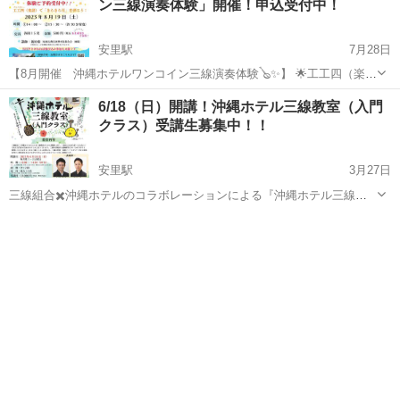
ン三線演奏体験」開催！申込受付中！
安里駅
7月28日
【8月開催 沖縄ホテルワンコイン三線演奏体験🪕✨】 🌟工工四（楽
譜）できらきら星を弾こう🌟 8月はちょっとステップアップして、ワ
沖縄
那覇市
安里駅
その他
三線
6/18（日）開講！沖縄ホテル三線教室（入門
ンコイン体験『工工四（楽譜）できらきら星を弾こう！』を開催いた
クラス）受講生募集中！！
します🪕 工工四の読...
安里駅
3月27日
三線組合✖️沖縄ホテルのコラボレーションによる『沖縄ホテル三線教
室』が6月より開講いたします！ ただ今、受講生募集中です🌟 沖縄ホ
沖縄
那覇市
安里駅
その他
三線
テル三線教室では三線を習ってみたい！そんな初心者の方向けのクラ
スとなっております。 三線...