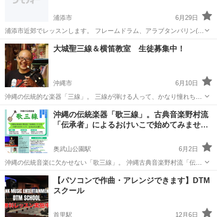
浦添市
6月29日
浦添市近郊でレッスンします。 フレームドラム、アラブタンバリン(レ
ク)、タンバリン(皮付き)、ダラブッカに興味がある方がいらっしゃれ
沖縄
浦添市
その他
タンバリン
大城聖三線＆横笛教室 生徒募集中！
ばご連絡ください。 マイナー楽器ですので、レッスン時に楽器の貸与
も致します。 ...
沖縄市
6月10日
沖縄の伝統的な楽器「三線」。 三線が弾ける人って、かなり憧れちゃ
いますよね(*´艸`)❤ そして、三線に憧れる理由は、人それぞれ。 これ
沖縄
沖縄市
その他
沖縄の伝統楽器「歌三線」。古典音楽野村流
から三線を始めてみたいあなたも、 すでに三線を弾けるあなたも、 何
「伝承者」によるおけいこで始めてみませ…
か三...
奥武山公園駅
6月2日
沖縄の伝統音楽に欠かせない「歌三線」。 沖縄古典音楽野村流「伝承
者」の先生による丁寧なおけいこで、楽しみながら上達しませんか？
沖縄
豊見城市
奥武山公園駅
その他
三線
【パソコンで作曲・アレンジできます】DTM
山田先生は東京出身ながら、三線を始めて27年のベテラン。 野村流伝
スクール
統音楽協会の役員を務...
首里駅
12月6日