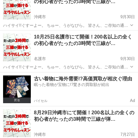
の初心者がたったの3時間で三線が…
器、 ...
沖縄市
9月30日
ハイサイ!!ぐすーよー。 ちゅー、うがなびら。 皆さん、ご存知の通
り、 沖縄発祥で認知度が高いにも関わらず、 その普及率はまだまだ低
沖縄
沖縄市
その他
三線
10月25日名護市にて開催！200名以上の全く
い楽器のひとつに 「三線」があります。 どうしても三線って難しい楽
の初心者がたったの3時間で三線が…
器、 ...
名護市
9月30日
ハイサイ!!ぐすーよー。 ちゅー、うがなびら。 皆さん、ご存知の通
り、 沖縄発祥で認知度が高いにも関わらず、 その普及率はまだまだ低
沖縄
名護市
その他
三線
古い着物に海外需要!?高価買取が相次ぐ理由
い楽器のひとつに 「三線」があります。 どうしても三線って難しい楽
眠った着物が宝物に!?驚きの買取額が続出
器、 ...
Ad
バイセル
8月29日沖縄市にて開催！200名以上の全くの
初心者がたったの3時間で三線が弾…
沖縄市
7月27日