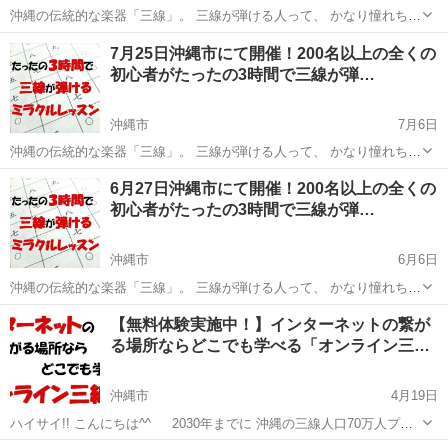
沖縄の伝統的な楽器「三線」。 三線が弾ける人って、 かなり憧れちゃ
いますよね(*´艸`)❤ あの漢字の羅列にしか見えない 三線の楽譜「工工
沖縄
沖縄市
その他
三線
7月25日沖縄市にて開催！200名以上の全くの
四（くんくんしー）」が、 ちゃんと楽譜として読めるようになったら
初心者がたったの3時間で三線が弾…
いか...
沖縄市
7月6日
沖縄の伝統的な楽器「三線」。 三線が弾ける人って、 かなり憧れちゃ
いますよね(*´艸`)❤ あの漢字の羅列にしか見えない 三線の楽譜「工工
沖縄
沖縄市
その他
三線
6月27日沖縄市にて開催！200名以上の全くの
四（くんくんしー）」が、 ちゃんと楽譜として読めるようになったら
初心者がたったの3時間で三線が弾…
いか...
沖縄市
6月6日
沖縄の伝統的な楽器「三線」。 三線が弾ける人って、 かなり憧れちゃ
いますよね(*´艸`)❤ あの漢字の羅列にしか見えない 三線の楽譜「工工
沖縄
沖縄市
その他
三線
【無料体験実施中！】インターネットの繋が
四（くんくんしー）」が、 ちゃんと楽譜として読めるようになったら
る場所ならどこでも学べる「オンライン三…
いか...
沖縄市
4月19日
ハイサイ!! こんにちは^^ 2030年までに 沖縄の三線人口70万人プロ
ジェクトの 聖です。 当面の間、対面での三線教室は ・会場となる部