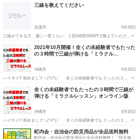
沖縄
沖縄市
その他
三線
三線を教えてください
祥で認知度が高いにも関わらず、 その普及率はまだまだ低い楽器...
名護市
9月28日
三線ができる方、週に一度くらい、１回1時間2000円で教えていただけ
ませんか？ 名護市内であれば、こちらから伺います。
沖縄
名護市
その他
三線
2021年10月開催！全くの未経験者でもたった
の３時間で三線が弾ける「ミラクル…
沖縄市
9月20日
ハイサイ!! 初めまして＼(^o^)／ 全くの未経験者でも たったの３時
間で三線が弾ける ミラクル三線講師の大城です。 あなたは、音
沖縄
沖縄市
その他
三線
全くの未経験者でもたったの３時間で三線が
楽は好きですか？ 沖縄は好きですか？ いつかは三線を弾いてみ...
弾ける「ミラクルレッスン」オンライン版
沖縄市
8月26日
ハイサイ!! 初めまして＼(^o^)／ 全くの未経験者でも たったの３時
間で三線が弾ける 三線教室の大城です。 あなたは、音楽は好き
沖縄
沖縄市
その他
三線
町内会・自治会の防災用品が全品送料無料
ですか？ 沖縄は好きですか？ いつかは三線を弾いてみたいと ...
町内会・自治会の防災用品が全品送料無料！「防災備蓄