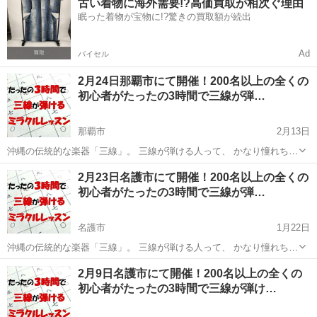
古い着物に海外需要!?高価買取が相次ぐ理由
四（くんくんしー）」が、 ちゃんと楽譜として読めるようになったら
眠った着物が宝物に!?驚きの買取額が続出
いか...
Ad
バイセル
2月24日那覇市にて開催！200名以上の全くの
初心者がたったの3時間で三線が弾…
那覇市
2月13日
沖縄の伝統的な楽器「三線」。 三線が弾ける人って、 かなり憧れちゃ
いますよね(*´艸`)❤ あの漢字の羅列にしか見えない 三線の楽譜「工工
沖縄
那覇市
その他
三線
2月23日名護市にて開催！200名以上の全くの
四（くんくんしー）」が、 ちゃんと楽譜として読めるようになったら
初心者がたったの3時間で三線が弾…
いか...
名護市
1月22日
沖縄の伝統的な楽器「三線」。 三線が弾ける人って、 かなり憧れちゃ
いますよね(*´艸`)❤ あの漢字の羅列にしか見えない 三線の楽譜「工工
沖縄
名護市
その他
2月9日名護市にて開催！200名以上の全くの
四（くんくんしー）」が、 ちゃんと楽譜として読めるようになったら
初心者がたったの3時間で三線が弾け…
いか...