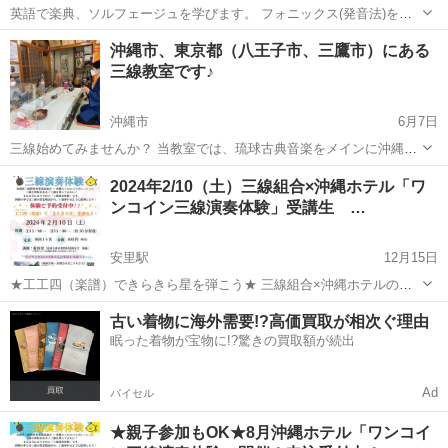
英語で楽典、ソルフェージュを学びます。 フォニックス(発音法)を学
ぶことで、正しく英語の発音ができるようになります。 音楽や英語を
沖縄
那覇市
その他
楽典
沖縄市、東京都（八王子市、三鷹市）にある
しっかりと聞き取ることもできるようになります。 音符の読み方と長
三線教室です♪
さやリズムの取り方を基礎...
沖縄市
6月7日
三線始めてみませんか？ 当教室では、琉球古典音楽をメインに沖縄民
謡も学べます！ 三線の奏法、声の出し方、歌詞の意味など丁寧に指導
沖縄
沖縄市
その他
三線
2024年2/10（土）三線組合×沖縄ホテル「ワ
いたします。 お稽古を積めば、琉球新報社主催琉球古典芸能コンクー
ンコイン三線演奏体験」受講生 …
ル（大人向け）や、...
安里駅
12月15日
★工工四（楽譜）できらきら星を弾こう★ 三線組合×沖縄ホテルのコ
ラボレーションによる『ワンコイン三線演奏体験』が簡単なタブ譜を
沖縄
那覇市
安里駅
その他
三線
古い着物に海外需要!?高価買取が相次ぐ理由
利用して沖縄ホテルにて定期的に開催され、いままで多くのお客様に
眠った着物が宝物に!?驚きの買取額が続出
体験頂く事ができました！ ...
Ad
バイセル
★親子参加もOK★8月沖縄ホテル「ワンコイ