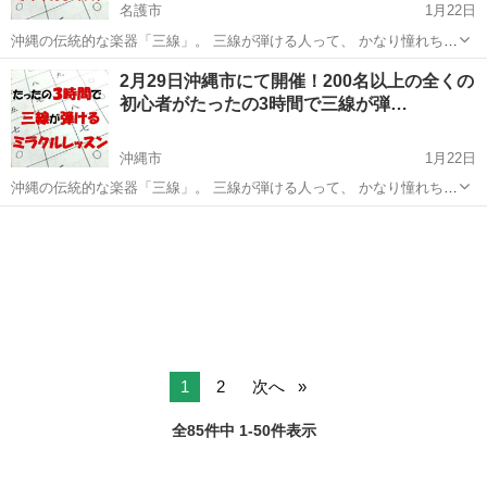
名護市
1月22日
沖縄の伝統的な楽器「三線」。 三線が弾ける人って、 かなり憧れちゃ
いますよね(*´艸`)❤ あの漢字の羅列にしか見えない 三線の楽譜「工工
沖縄
名護市
その他
2月29日沖縄市にて開催！200名以上の全くの
四（くんくんしー）」が、 ちゃんと楽譜として読めるようになったら
初心者がたったの3時間で三線が弾…
いか...
沖縄市
1月22日
沖縄の伝統的な楽器「三線」。 三線が弾ける人って、 かなり憧れちゃ
いますよね(*´艸`)❤ あの漢字の羅列にしか見えない 三線の楽譜「工工
沖縄
沖縄市
その他
四（くんくんしー）」が、 ちゃんと楽譜として読めるようになったら
いか...
1
2
次へ
全85件中 1-50件表示