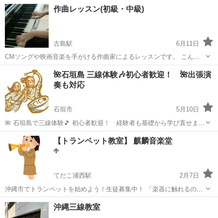
た。 現在メンバーは12人ですが、20人まで増やしたいと考えていま
沖縄
那覇市
赤嶺駅
その他
陽子
作曲レッスン(初級・中級)
す。 メンバーは随時募集しています。 講師は現役ゴスペルシンガーで
県内各所でボーカル指導を...
古島駅
6月11日
CMソングや映画音楽を手がける作曲家によるレッスンです。 こんな
方におすすめです。 ・メロディを作ってみたい ・メロディは思いつく
沖縄
那覇市
古島駅
その他
レッスン
🌺石垣島 三線体験🎶初心者歓迎！ 🌺出張演
けどコードが分からない ・かっこいいコードをつけてみたい ・歌詞は
奏も対応
あるけれど、メロ...
石垣市
5月10日
🌺 石垣島で三線体験🎵 初心者歓迎！ 経験者も基礎から学び直せま
す。 🎵出張レッスンもOK！🌈 【三線体験について】 ～ファミリー・
沖縄
石垣市
その他
琉球民謡
【トランペット教室】 麒麟音楽堂
おひとり様・初心者大歓迎！！～ 三線を弾いてみたい！唄ってみた
い！そ...
てだこ浦西駅
2月7日
沖縄市でトランペットを始めよう！生徒募集中！ 「楽器に触れるのは
初めて」という小学生のお子さんから、「昔吹いていたけど、もう一
沖縄
沖縄市
てだこ浦西駅
その他
個人
沖縄三線教室
度始めたい！」という大人の方まで、レベルを問わず、どなたでも大