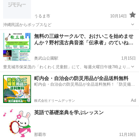
うるま市
10月14日
沖縄民謡からポップスなど
沖縄
うるま市
その他
三線
無料の三線サークルで、おけいこを始めませ
んか？野村流古典音楽「伝承者」のていね…
奥武山公園駅
1月15日
豊見城市保栄茂の「わくわく児童館」にて、毎週火曜日午後7時より、
無料の三線サークルを開催！ 野村流古典音楽「伝承者」の先生による
沖縄
豊見城市
奥武山公園駅
その他
三線
町内会・自治会の防災用品が全品送料無料
丁寧なおけいこで、楽しみながら上達しませんか？ 小学生から高齢の
町内会・自治会の防災用品が全品送料無料！「防災備蓄
方まで、たくさんの仲間が...
用品ドットコム」
Ad
株式会社ドリームデッサン
英語で基礎楽典を学ぶレッスン
那覇市
11月19日