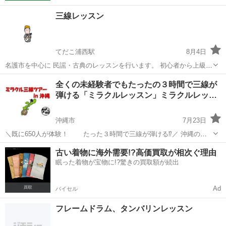
三線レッスン
てだこ浦西駅
8月4日
名護市を中心に 民謡・古典のレッスンを行います。 初心者から上級者
まで 日程調整可能です！ 気になる方は是非連絡ください 【実績】 ・
沖縄
名護市
てだこ浦西駅
その他
民謡
全くの未経験者でもたったの３時間で三線が
琉球古典音楽野村流保存会 教師 ・沖縄タイムス伝統芸能選考会 グ
弾ける「ミラクルレッスン」ミラクルレッ…
ランプリ ・琉球國民...
沖縄市
7月23日
＼既に650人が体験！ たった３時間で三線が弾ける⁉️／ 沖縄の皆
さん、ハイサイ!! こんにちは^^ 皆さんご存知の通り、 「三線」は沖縄
沖縄
沖縄市
その他
三線
古い着物に海外需要!?高価買取が相次ぐ理由
発祥の伝統楽器なのに、 その普及率はまだまだ低いですよね。...
眠った着物が宝物に!?驚きの買取額が続出
Ad
バイセル
フレームドラム、タンバリンレッスン