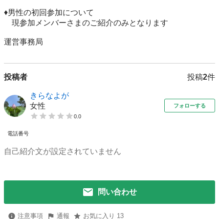
♦︎男性の初回参加について

　現参加メンバーさまのご紹介のみとなります

運営事務局
投稿者
投稿
2
件
きらなよが
女性
フォローする
0.0
電話番号
自己紹介文が設定されていません
問い合わせ
注意事項
通報
お気に入り 13