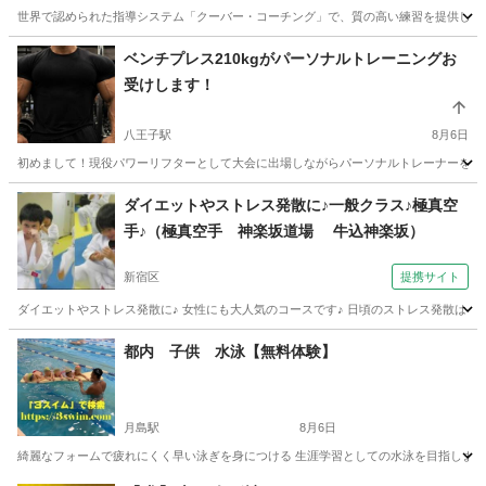
世界で認められた指導システム「クーバー・コーチング」で、質の高い練習を提供し、更
東京
新宿区
千駄ケ谷駅
サッカー
コーチング
ベンチプレス210kgがパーソナルトレーニングお
受けします！
八王子駅
8月6日
初めまして！現役パワーリフターとして大会に出場しながらパーソナルトレーナーをして
東京
八王子市
八王子駅
スポーツ
ベンチプレス
ダイエットやストレス発散に♪一般クラス♪極真空
手♪（極真空手 神楽坂道場 牛込神楽坂）
新宿区
提携サイト
ダイエットやストレス発散に♪ 女性にも大人気のコースです♪ 日頃のストレス発散はも
東京
新宿区
空手/他格闘技
都内 子供 水泳【無料体験】
月島駅
8月6日
綺麗なフォームで疲れにくく早い泳ぎを身につける 生涯学習としての水泳を目指します。