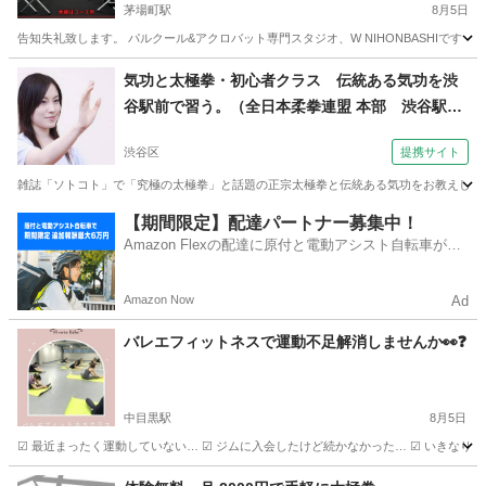
茅場町駅
8月5日
告知失礼致します。 パルクール&アクロバット専門スタジオ、W NIHONBASHIです （ https:
東京
中央区
茅場町駅
その他
アクロバット
気功と太極拳・初心者クラス 伝統ある気功を渋
谷駅前で習う。（全日本柔拳連盟 本部 渋谷駅前
教室）
渋谷区
提携サイト
雑誌「ソトコト」で「究極の太極拳」と話題の正宗太極拳と伝統ある気功をお教えします
東京
渋谷区
気功
【期間限定】配達パートナー募集中！
Amazon Flexの配達に原付と電動アシスト自転車が登
場！
Amazon Now
Ad
バレエフィットネスで運動不足解消しませんか👀❓
中目黒駅
8月5日
☑︎ 最近まったく運動していない… ︎︎︎︎︎︎☑︎ ジムに入会したけど続かなかった… ︎︎︎︎︎︎☑︎ いき
東京
目黒区
中目黒駅
その他
運動不足