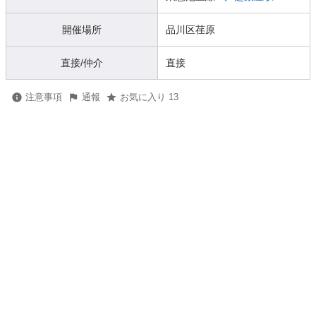
開催場所
品川区荏原
直接/仲介
直接
注意事項
通報
お気に入り 13