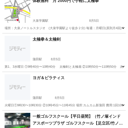
体験無料 月 2000円で手軽に太極拳
大泉学園駅
8月5日
場所：大泉ノートルスタジオ (大泉学園駅より徒歩２分) 毎週：月曜日(原則月4回) 時間
東京
練馬区
大泉学園駅
太極拳
練功
太極拳＆太極剣
蒲田駅
8月5日
第1、3水曜日 ①9時40分〜10時40分 太極剣と太極扇 ②10時50分〜110時50分 太極
東京
大田区
蒲田駅
太極拳
太極剣
ヨガ＆ピラティス
蒲田駅
8月5日
火曜日①9時30〜10時30分 ②10時45分〜11時45分 場所:カムカム新蒲田 費用:1回1000円 連絡:l
東京
大田区
蒲田駅
ヨガ
ピラティス
一般ゴルフスクール【平日昼間】（竹ノ塚インド
アスポーツプラザ ゴルフスクール【足立区/竹ノ