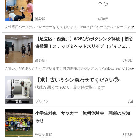
池袋駅
8月6日
女性専用パーソナルトレーナーを しております、Meiです^^ パーソナルトレーニング60分
東京
豊島区
池袋駅
スポーツ
男性向け
【足立区・西新井】8/25(火)ボクシング体験｜初心
者歓迎！ステップ＆ヘッドスリップ（ディフェン
ス）入門【30分無料体験あり】
高野駅
8月6日
ご覧いただきありがとうございます！ 能力開発ボクシングラボ PlayBoxTeamC 代
東京
足立区
高野駅
空手/他格闘技
ディフェンス
【求】古いミシン買わせてください🖐️
状態が悪くてもOK！最大限買取します
プリフラ
Ad
小学生対象 サッカー 無料体験会 開催のお知
らせ
千駄ケ谷駅
8月6日