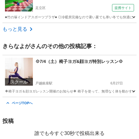
塚】）
足立区
提携サイト
■竹の塚インドアスポーツプラザ■ ◎冷暖房完備なので暑い夏でも寒い冬でも快適にゴル
東京
足立区
ゴルフ
もっと見る
きらなよが
さんのその他の投稿記事：
💠7/4（土）椅子ヨガ&顔ヨガ特別レッスン💠
スクール
戸越銀座駅
6月27日
🔶椅子ヨガ＆顔ヨガレッスン開催のお知らせ🔶 椅子を使って、無理なく体を動かすレッ
東京
品川区
戸越銀座駅
ヨガ
レッスン
ページTOPへ
投稿
誰でも今すぐ30秒で投稿出来る