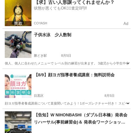
東京
中央区
月島駅
水泳
泳ぎ
【求】古い人形譲ってくれませんか？
状態が悪くてもOK🙆‍♀️査定0円‼️
COYASH
Ad
子供水泳 少人数制
勝どき駅
8月5日
個人、個人に合わせたメニューで レベル別の練習が出来ます。 3歳児から小学生中心 まずは無
東京
中央区
勝どき駅
水泳
少人数
【8/9】顔ヨガ指導者養成講座：無料説明会
目黒区
8月5日
顔ヨガ指導者養成講座について直接聞いてみよう！1ポーズレクチャー付き！ スピーカー
東京
目黒区
ヨガ
講座
【告知】W NIHONBASHI（ダブル日本橋）発表会
リハーサル(事前練習会)＆ 発表会ワークショップ
のお知らせ