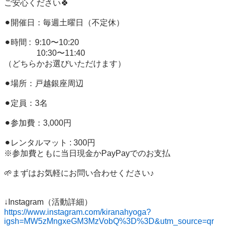
ご安心ください🍀

⚫︎開催日：毎週土曜日（不定休）

⚫︎時間 :  9:10〜10:20

　　　　10:30〜11:40

（どちらかお選びいただけます）

⚫︎場所：戸越銀座周辺

⚫︎定員：3名

⚫︎参加費：3,000円

⚫︎レンタルマット : 300円

※参加費ともに当日現金かPayPayでのお支払

🌱まずはお気軽にお問い合わせください♪

https://www.instagram.com/kiranahyoga?
igsh=MW5zMngxeGM3MzVobQ%3D%3D&utm_source=qr