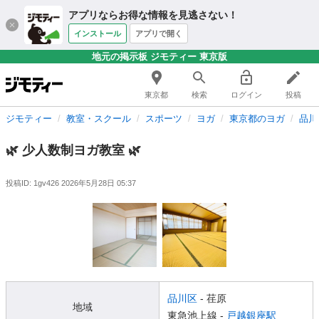
アプリならお得な情報を見逃さない！
インストール
アプリで開く
地元の掲示板 ジモティー 東京版
東京都
検索
ログイン
投稿
ジモティー
教室・スクール
スポーツ
ヨガ
東京都のヨガ
品川
🌿 少人数制ヨガ教室 🌿
投稿ID: 1gv426
2026年5月28日 05:37
品川区
- 荏原
地域
東急池上線 -
戸越銀座駅