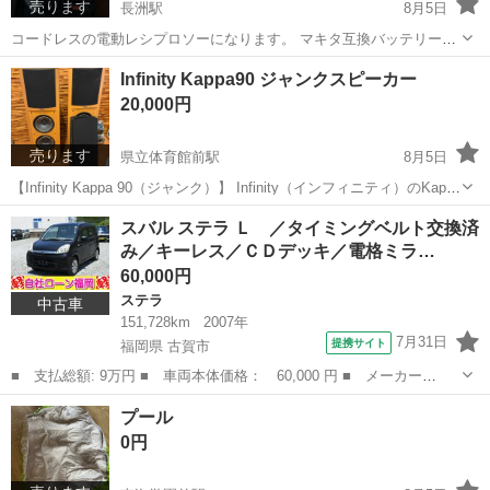
売ります
長洲駅
8月5日
コードレスの電動レシプロソーになります。 マキタ互換バッテリーが
2個付いております。 木や金属など切りたいものによって歯を変える
熊本
玉名郡
長洲駅
その他
レシプロソー
Infinity Kappa90 ジャンクスピーカー
といろんなものを切ることができます。 値下げは行えません。 受け渡
20,000円
し場所は長...
売ります
県立体育館前駅
8月5日
【Infinity Kappa 90（ジャンク）】 Infinity（インフィニティ）のKappa
90です。 迫力のあるサウンドで人気の高い大型フロア型スピーカーで
熊本
熊本市
県立体育館前駅
オーディオ
スバル ステラ Ｌ ／タイミングベルト交換済
す。 動作未確認のためジャンク品として出品します。 キズ...
み／キーレス／ＣＤデッキ／電格ミラ…
60,000円
ステラ
中古車
151,728km
2007年
7月31日
提携サイト
福岡県 古賀市
■ 支払総額: 9万円 ■ 車両本体価格： 60,000 円 ■ メーカー
名： スバル ■ 車種名： ステラ ■ グレード名： Ｌ ／タイミ
福岡
古賀市
ステラ
プール
ングベルト交換済み／キーレス／ＣＤデッキ／電格ミラー ■ 排気
0円
量： 660cc ■...