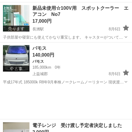
名： ホンダ ■ 車種名： ライフ ■ グレード名： Ｇコンフォー
福岡
古賀市
ライフ
新品未使用☆100V用 スポットクーラー エ
トセレクト ／タイミングベルト交換済み／キーレス／電格ミラー
アコン No7
■ 排気量： 660...
17,000円
売ります
長洲駅
8月6日
子供部屋や寝室にも使えてかなり重宝します。 キャスターがついてい
るので移動が楽でかなり使い勝手がいいです。 また、この商品はクー
熊本
玉名郡
長洲駅
季節、空調家電
スポットクーラー
バモス
ラーを使用した際に出る水を再利用する仕組みなので排水が溜まるこ
140,000円
とがないため連続使用ができ...
バモス
185,000km
0年
中古車
上益城郡
8月6日
平成17年式 185000k R8年9月車検ノークレームノーリターン 現状渡
し！
熊本
上益城郡
バモス
電子レンジ 受け渡し予定者決定しました