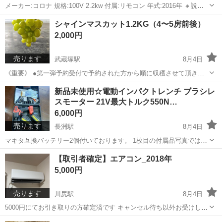
メーカー:コロナ 規格:100V 2.2kw 付属:リモコン 年式:2016年 🔸説明
🔸 コロナのルームエアコンになります。 ポンプダウン済みです。 室
熊本
熊本市
藤崎宮前駅
季節、空調家電
シャインマスカット1.2KG（4〜5房前後）
内機蓋のピンが片方欠けております。 多少の傷や汚れは御座います
2,000円
の...
売ります
武蔵塚駅
8月4日
《重要》 ●第一弾予約受付で予約された方から順に収穫させて頂きま
す。 シャインマスカットを予約済みの方にはご連絡を差し上げまし
熊本
熊本市
武蔵塚駅
食品
シャインマスカット
新品未使用☆電動インパクトレンチ ブラシレ
た。 画像1枚目は熟成したシャインマスカットで、2枚目は熟成前のシ
スモーター 21V最大トルク550N…
ャインマスカットになります。 ...
6,000円
売ります
長洲駅
8月4日
マキタ互換バッテリー2個付いております。 1枚目の付属品写真ではバ
ッテリーは小さいタイプですが、実物は倍の容量のものがセットにな
熊本
玉名郡
長洲駅
メンテナンス用品
【取引者確定】エアコン_2018年
っております。 電動インパクトレンチです。 新品未使用になります。
インパクトレンチ
5,000円
セット内容 ...
売ります
川尻駅
8月4日
5000円にてお引き取りの方確定済です キャンセル待ち以外お受けしま
せん 2018年のエアコンです。一階の賃貸アパートです。 問題なく利
熊本
熊本市
川尻駅
季節、空調家電
譲り