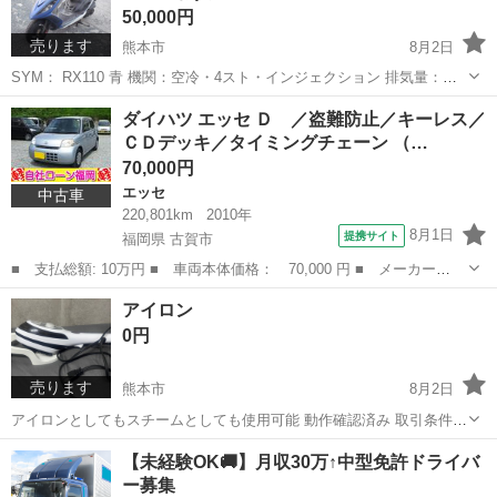
50,000円
売ります
熊本市
8月2日
SYM： RX110 青 機関：空冷・4スト・インジェクション 排気量：
110cc エンジン：セル・キックで始動します キックレバー付
熊本
熊本市
その他
ダイハツ エッセ Ｄ ／盗難防止／キーレス／
けました！ 電装系：問題なし 駆動系：問題...
ＣＤデッキ／タイミングチェーン （…
70,000円
エッセ
中古車
220,801km
2010年
8月1日
提携サイト
福岡県 古賀市
■ 支払総額: 10万円 ■ 車両本体価格： 70,000 円 ■ メーカー
名： ダイハツ ■ 車種名： エッセ ■ グレード名： Ｄ ／盗難
福岡
古賀市
エッセ
アイロン
防止／キーレス／ＣＤデッキ／タイミングチェーン ■ 排気量：
0円
660cc ■ ド...
売ります
熊本市
8月2日
アイロンとしてもスチームとしても使用可能 動作確認済み 取引条件→
他の品物を購入していただいた方
熊本
熊本市
生活家電