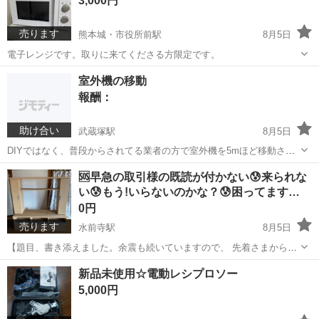
3,000円
売ります
熊本城・市役所前駅
8月5日
電子レンジです。取りに来てくださる方限定です。
熊本
熊本市
熊本城・市役所前駅
キッチン家電
室外機の移動
報酬：
助け合い
武蔵塚駅
8月5日
DIYではなく、普段からされてる業者の方で室外機を5mほど移動させ
る工事が可能な方いらっしゃいませんか。また、可能な場合は費用を
熊本
熊本市
武蔵塚駅
教えて
DIY
🆘早急の取引様の既読が付かない😰来られな
教えて頂きたいです。
い😰もう!いらないのかな？😰困ってます…
0円
売ります
水前寺駅
8月5日
【題目、書き添えました。余震も続いていますので、 先着さまから、
引取り当日! 体調不良で来れなくなりました! と連絡頂き、その後、既
熊本
熊本市
水前寺駅
その他
新品未使用☆電動レシプロソー
読が付かなくなり連絡もきません😰 心配しています😰! どうすれば良
5,000円
いですか🥲？】 今月! ...