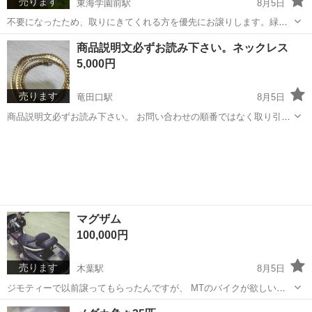
売ります
東海学園前駅
8月5日
不要になったため、取りにきてくれる方を優先にお譲りします。緑、
黄色、ピンクの三層のプールです。試しの空気入れをしてない為、不
熊本
熊本市
東海学園前駅
その他
商品説明文必ずお読み下さい。ネックレス
都合を考慮して頂くと有り難いです。直径70程だと思います。
5,000円
売ります
竜田口駅
8月5日
商品説明文必ずお読み下さい。 お問い合わせの順番ではなく取り引き
が早い方にお譲り致します。 ネックレス50センチ 状態はとても綺麗で
熊本
熊本市
竜田口駅
アクセサリー
イミテーション
す。 自身で購入した物でない為、メッキ、イミテーションとして出品
致します。 アクセ好...
マグザム
100,000円
売ります
木葉駅
8月5日
ジモティーで以前譲ってもらったんですが、 MTのバイクが欲しいの
で出品致します！ 後期モデルです。 走る止まるは大丈夫ですが、外装
熊本
山鹿市
木葉駅
バイク