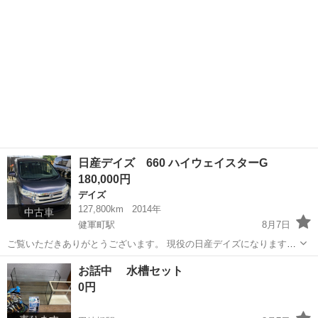
日産デイズ 660 ハイウェイスターG
180,000円
デイズ
127,800km
2014年
中古車
健軍町駅
8月7日
ご覧いただきありがとうございます。 現役の日産デイズになります。
2014年式 走行距離127000キロ台ですが、使用中のため伸びます。現
熊本
熊本市
健軍町駅
デイズ
お話中 水槽セット
在トラブルなく経過しており、エアコンも好調です。 ナビ付き、
0円
CD.DVDともに再生...