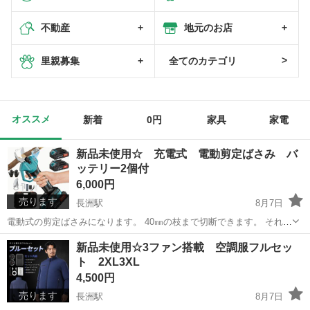
不動産
地元のお店
里親募集
全てのカテゴリ
オススメ
新着
0円
家具
家電
新品未使用☆ 充電式 電動剪定ばさみ バ
ッテリー2個付
6,000円
売ります
長洲駅
8月7日
電動式の剪定ばさみになります。 40㎜の枝まで切断できます。 それ以
上太い枝でも刃を少しずつ入れていけばカットできます。 力はかなり
熊本
玉名郡
長洲駅
その他
バッテリー
新品未使用☆3ファン搭載 空調服フルセッ
強いです。 バッテリーはマキタ互換バッテリーになります。 1枚目の
ト 2XL3XL
内容がセ...
4,500円
売ります
長洲駅
8月7日