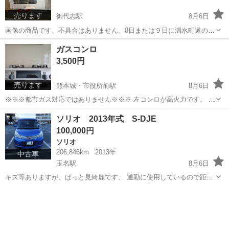
売ります
御代志駅
8月6日
画像の商品です、不具合はありません、8日または９日に泗水町道の駅
での取引可能な方、宜しくお願いします
熊本
菊池市
御代志駅
キッチン家電
ガスコンロ
3,500円
売ります
熊本城・市役所前駅
8月6日
※※※都市ガス対応ではありません※※※ 左コンロが高火力です。 グ
リルは2回程しか使用していません。 宜しくお願い致します。
熊本
熊本市
熊本城・市役所前駅
調理器具
ソリオ 2013年式 S-DJE
100,000円
ソリオ
206,846km
2013年
中古車
玉名駅
8月6日
キズ等ありますが、ぱっと見綺麗です。 通勤に使用しているので距離
伸びます。 とりあえずの足にどうでしょうか？
熊本
玉名市
玉名駅
ソリオ