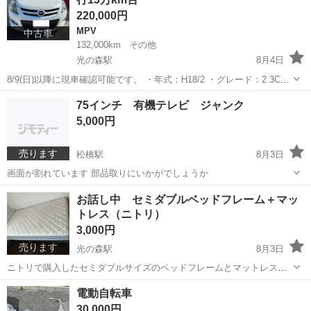
助手席エアバック...
220,000円
MPV
中古車
132,000km
その他
光の森駅
8月4日
8/9(日)以降に現車確認可能です。 ・年式：H18/2 ・グレード：2.3Cス
ポーティパッケージ ・ナビ、ETC、後席モニター、
熊本
菊池郡
光の森駅
MPV
75インチ 有機テレビ ジャンク
5,000円
売ります
松橋駅
8月3日
画面が割れています 部品取りにいかがでしょうか
熊本
宇城市
松橋駅
テレビ
75インチ
お話し中 セミダブルベッドフレーム＋マッ
トレス（ニトリ）
3,000円
売ります
光の森駅
8月3日
ニトリで購入したセミダブルサイズのベッドフレームとマットレスの
セットです。 購入価格：約40,000円 使用期間：約1年 状態：目立った
熊本
菊池郡
光の森駅
ベッド
電動自転車
傷や汚れもなく、まだまだ綺麗な状態です。 不要になったため出品い
30,000円
たします。 ...