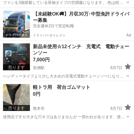
ファンを3個搭載している長袖タイプの空調服になります。 色は紺色
のこのサイズのみになります。 2XL3XL共用品になります。 新品未使
熊本
玉名郡
長洲駅
その他
用です 値下げは行えません 受け渡し場所は長洲町長洲の広...
新品未使用☆12インチ 充電式 電動チェー
ンソー
7,000円
売ります
長洲駅
8月7日
ハンディータイプより少し大きめの充電式電動チェーンソーになりま
す。 先端から握るところまで全長550㎜程度になります。 2枚目に記
熊本
玉名郡
長洲駅
その他
チェーンソー
軽トラ用 荷台ゴムマット
載してあるものがセット内容になります。 バッテリーはマキタ互換バ
0円
ッテリーにな...
売ります
熊本市
8月7日
使用品ですが大きな穴キズはありませんが 一部われがあります、使用
には問題ありません
熊本
熊本市
車のパーツ