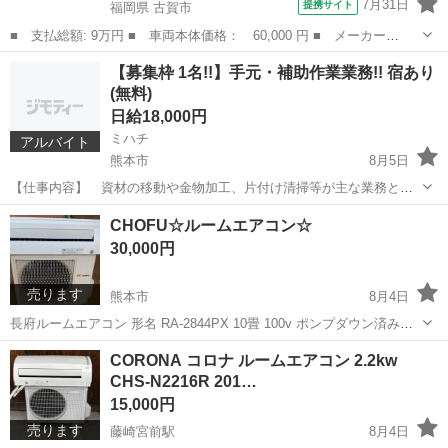
7月31日
提携サイト
福岡県 古賀市
■ 支払総額: 9万円 ■ 車両本体価格： 60,000 円 ■ メーカー
名： ホンダ ■ 車種名： ゼスト ■ グレード名： Ｇ ／キーレ
福岡
古賀市
ゼスト
【募集枠 1名!!】手元・補助作業業務!! 宿あり
ス／ＣＤデッキ／電格ミラー ■ 排気量： 660cc ■ ドア枚数：
(無料)
5D ■ ミ...
日給18,000円
ミハチ
アルバイト
熊本市
8月5日
【仕事内容】 資材の移動や金物加工、片付け清掃等が主な業務とな
ります。 【勤務地】 北海道千歳市 【勤務時間】 8：00～17：
熊本
熊本市
その他
CHOFU☆ルームエアコン☆
00（現場により前後する場合あり） 【休日】 土日曜・その他
30,000円
（現場状況により土曜出勤...
売ります
熊本市
8月4日
長府ルームエアコン 形名 RA-2844PX 10畳 100v ポンプダウン済み☆
室内機クリーニング済み☆ まだまだ使えます☆
熊本
熊本市
季節、空調家電
CORONA コロナ ルームエアコン 2.2kw
CHS-N2216R 201…
15,000円
売ります
藤崎宮前駅
8月4日