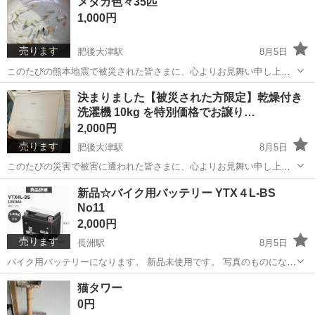
メダカ色々35匹
のヒビと右サイドに割れがあります。 簡易的にカーボンシールで補修
1,000円
してます シートも破れ少しあり...
売ります
肥後大津駅
8月5日
このたびの熊本地震で被災された皆さまに、心よりお見舞い申し上げ
ます。一日も早く日常が戻りますようお祈りしております。 庭で大切
熊本
菊池郡
肥後大津駅
その他
決まりました【被災された方限定】乾燥付き
に育てているメダカの数が増えたため、種類を少し整理することにし
洗濯機 10kg を特別価格でお譲り…
ました。 写真のめだか達をお渡し...
2,000円
売ります
肥後大津駅
8月5日
このたびの災害で被害に遭われた皆さまに、心よりお見舞い申し上げ
ます。大変な被災された方よりたくさんのメッセージ頂きました。今
熊本
菊池郡
肥後大津駅
生活家電
ビートウォッシュ
新品☆バイク用バッテリー YTX４L-BS
回お取引に繋がらなかった皆さま、誠に申し訳ありませんでした。お
No11
身体ご自愛頂き元の生活に1日でも早く戻...
2,000円
売ります
長洲駅
8月5日
バイク用バッテリーになります。 新品未使用です。 写真のものになり
ます。 値下げは行えません。 受け渡し場所は長洲町長洲の元スーパー
熊本
玉名郡
長洲駅
その他
YTX
猫タワー
の駐車場でお願いします。 (取引時に詳細住所ご連絡します。)
0円