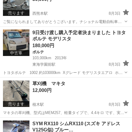
売ります
西熊本駅
8月3日
ご覧になられましてありがとうございます。ナショナル電動自転車で
す。24インチ、ライト、3段ギア、充電器付き、充電は、時間掛かりま
熊本
熊本市
西熊本駅
電動アシスト自転車
24インチ
9日受け渡し購入予定者決まりました トヨタ
すが、満タン充電出来ました。古いものですがあんまり、乗っていま
ポルテ モデリスタ
せん。新車で買って倉庫内にシート掛...
180,000円
ポルテ
中古車
103,000km
2013年
東海学園前駅
8月3日
トヨタポルテ 1002 約103000km Xグレード モデリスタエアロ ホワ
イトパール 初年度登録平成25年9月 車検有効期限 令和8年10月 軽自動
熊本
熊本市
東海学園前駅
ポルテ
トヨタポルテ
草刈機 マキタ
車ではエアコンが弱い気がしてリーズナブルポルテに乗り換えまし
12,000円
た...
売ります
植木駅
8月3日
マキタの草刈機、型式はMEM257、軽量タイプで、4.4キロ です、実働
品です、現状渡しです、よろしくお願いします。
熊本
熊本市
植木駅
その他
草刈機
SYM RX110 シムRX110 (スズキ アドレス
V125G似) ブルー…