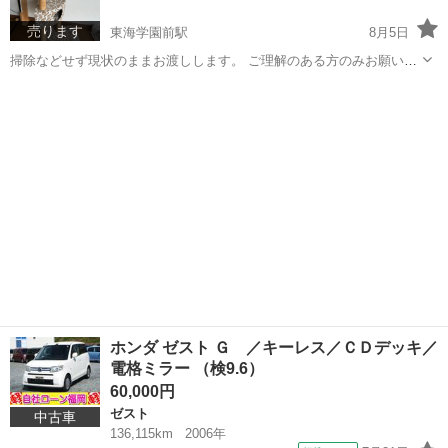
売ります
東海学園前駅
8月5日
掃除などせず現状のままお渡しします。 ご理解のある方のみお願いい
たします。 隅に毛が挟まってたりしています。 使用には問題ありませ
熊本
熊本市
東海学園前駅
その他
タワー
ん。引越しで処分しますので早く来て頂ける方を優先させてくださ
い。 どうぞよろしくお願いいたします。
ホンダ ゼスト Ｇ ／キーレス／ＣＤデッキ／
電格ミラー （検9.6）
60,000円
ゼスト
中古車
136,115km
2006年