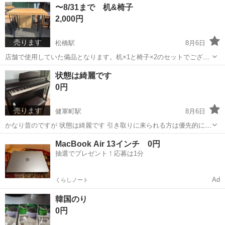
熊本
菊池市
御代志駅
貸して
〜8/31まで 机&椅子
します。
2,000円
売ります
松橋駅
8月6日
店舗で使用していた備品となります。机×1と椅子×2のセットでござい
ます。 傷、ガタつきがある場合がございます。できる限り清掃してお
熊本
宇城市
松橋駅
テーブル
状態は綺麗です
引き渡しいたしますが、木目シートが捲れている箇所等、こちらで修
0円
繕致し兼ねる箇所は現状のままのお...
売ります
健軍町駅
8月6日
かなり昔のですが 状態は綺麗です 引き取りに来られる方は優先的にお
渡ししたいです よろしくお願いします🙇‍♀️
熊本
上益城郡
健軍町駅
鍵盤楽器、ピアノ
韓国のり
0円