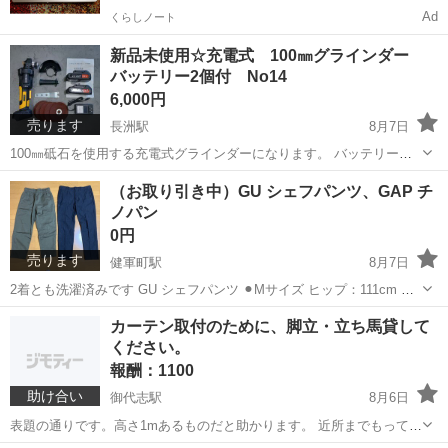
新品未使用☆充電式 100㎜グラインダー
バッテリー2個付 No14
6,000円
売ります
長洲駅
8月7日
100㎜砥石を使用する充電式グラインダーになります。 バッテリーが2
個付いているのでかなり使い勝手がいいセットになります。 バッテリ
熊本
玉名郡
長洲駅
その他
グラインダー
（お取り引き中）GU シェフパンツ、GAP チ
ーはマキタ互換バッテリーになります。 新品未使用です 値下げは行...
ノパン
0円
売ります
健軍町駅
8月7日
2着とも洗濯済みです GU シェフパンツ ⚫︎Mサイズ ヒップ：111cm わ
たり幅：34.5cm 股上：30.5cm 裾幅：19cm 股下：68cm ⚫︎素材：綿
熊本
熊本市
健軍町駅
ボトムス
カーテン取付のために、脚立・立ち馬貸して
61%、ポリエステル39% ⚫︎ウエスト：...
ください。
報酬：1100
助け合い
御代志駅
8月6日
表題の通りです。高さ1mあるものだと助かります。 近所までもってき
て頂けたら大変助かります。 15分ですぐお返します。 よろしくお願い