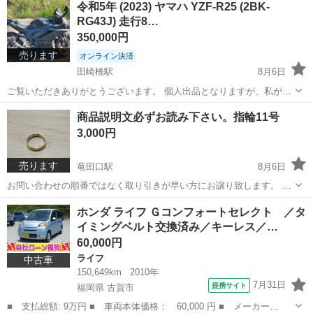
令和5年 (2023) ヤマハ YZF-R25 (2BK-
すので車から木工金属関係までナンにでも使用できます。 値下げは行
RG43J) 走行8…
えません。...
350,000円
売ります
オンライン決済
田崎橋駅
8月6日
ご覧いただきありがとうございます。 個人出品となりますが、私が正
規の所有者（名義人）であるヤマハ YZF-R25を出品いたします。 【車
熊本
熊本市
田崎橋駅
ヤマハ
商品説明文必ずお読み下さい。指輪11号
両情報】 • 車種名: ヤマハ YZF-R25 • 型式: 2BK-RG43J ...
3,000円
売ります
竜田口駅
8月6日
お問い合わせの順番ではなく取り引きが早い方にお譲り致します。 指
輪11号 状態はとても綺麗です。 自身で購入した物でない為、メッキ、
熊本
熊本市
竜田口駅
アクセサリー
イミテーション
ホンダ ライフ Ｇコンフォートセレクト ／タ
イミテーションとして出品致します。 アクセ好きな方ご自身でする方
イミングベルト交換済み／キーレス／…
にデザイン で決めて頂...
60,000円
ライフ
中古車
150,649km
2010年
7月31日
提携サイト
福岡県 古賀市
■ 支払総額: 9万円 ■ 車両本体価格： 60,000 円 ■ メーカー