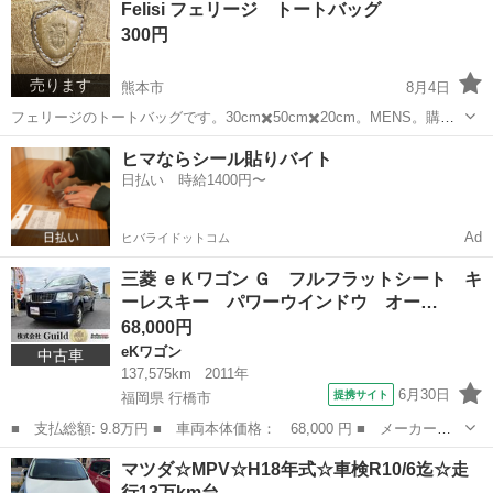
Felisi フェリージ トートバッグ
用できていて、現在も利用中です。 引っ越しに合わせ処分したくお譲
300円
りいたします。 取外し...
売ります
熊本市
8月4日
フェリージのトートバッグです。30cm✖️50cm✖️20cm。MENS。購入
時は8万くらいでした。10年以上使ってます。お気に入りでした。今回
熊本
熊本市
バッグ
フェリージ
色違いを購入しましたので断捨離です。ノークレームで。
三菱 ｅＫワゴン Ｇ フルフラットシート キ
ーレスキー パワーウインドウ オー…
68,000円
eKワゴン
中古車
137,575km
2011年
6月30日
提携サイト
福岡県 行橋市
■ 支払総額: 9.8万円 ■ 車両本体価格： 68,000 円 ■ メーカー
名： 三菱 ■ 車種名： ｅＫワゴン ■ グレード名： Ｇ フルフ
福岡
行橋市
eKワゴン
マツダ☆MPV☆H18年式☆車検R10/6迄☆走
ラットシート キーレスキー パワーウインドウ オートエアコン
行13万km台