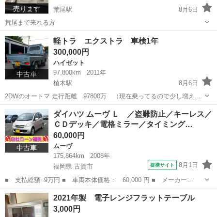
売ります
荒尾駅
8月6日
荒尾まで来れる方
熊本
荒尾市
荒尾駅
食品
軽トラ エクストラ 車検1年
300,000円
ハイゼット
97,800km
2011年
中古車
植木駅
8月6日
2DWのオートマ 走行距離 97800万 （現在乗ってるので少し増えま
す） エアコンが効かなくなり買い替えます。 ご自分で修理される方や
熊本
熊本市
植木駅
ハイゼット
ダイハツ ムーヴ Ｌ ／盗難防止／キーレス／
荷物乗せでエアコンは 効かなくても大丈夫な方宜しくお願いします。
ＣＤデッキ／電格ミラー／タイミング…
不明な点はメッセージお...
60,000円
ムーヴ
中古車
175,864km
2008年
8月1日
提携サイト
福岡県 古賀市
■ 支払総額: 9万円 ■ 車両本体価格： 60,000 円 ■ メーカー
名： ダイハツ ■ 車種名： ムーヴ ■ グレード名： Ｌ ／盗難
福岡
古賀市
ムーヴ
2021年製 電子レンジフラットテーブル
防止／キーレス／ＣＤデッキ／電格ミラー／タイミングチェーン ■
3,000円
排気量： 660c...