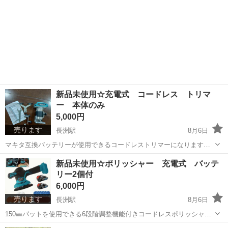
新品未使用☆充電式 コードレス トリマ
ー 本体のみ
5,000円
売ります
長洲駅
8月6日
マキタ互換バッテリーが使用できるコードレストリマーになります。
バッテリーはついておりません。 写真に写っているものがすべてで
熊本
玉名郡
長洲駅
その他
バッテリー
新品未使用☆ポリッシャー 充電式 バッテ
す。 値下げは行えません。 受け渡し場所は長洲町長洲の元スーパーの
リー2個付
広い駐車場で...
6,000円
売ります
長洲駅
8月6日
150㎜パットを使用できる6段階調整機能付きコードレスポリッシャー
になります。 バッテリーも2個付いております。 十分な性能がありま
熊本
玉名郡
長洲駅
メンテナンス用品
ポリッシャー