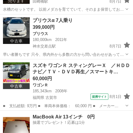
売ります
田崎橋駅
8月7日
水槽のセットです。 以前メダカを育てていて、そのまま保管しており
ました。 細々した備品もおつけいたしますので、子供さんの夏休みに
熊本
熊本市
田崎橋駅
その他
水槽
プリウスα 7人乗り
始められる方、いかがでしょうか？ 子供さんが使われる方、または、
399,000円
お魚飼われていて、被災された方を...
プリウス
180,000km
2011年
中古車
神水交差点駅
8月7日
早い者勝ちです 只今、県内外から多数の方から問い合わせがあってい
ます プリウスα ７人乗り 平成23年式 車検 2026.10 走行距離
熊本
熊本市
神水交差点駅
プリウス
スズキ ワゴンＲ スティングレーＸ ／ＨＤＤ
180000 車内外共に経年劣化はありますが、非常に綺麗だと思います
ナビ／ＴＶ・ＤＶＤ再生／スマートキ…
シートカバ...
60,000円
ワゴンＲ
中古車
185,343km
2008年
8月1日
提携サイト
福岡県 古賀市
■ 支払総額: 9万円 ■ 車両本体価格： 60,000 円 ■ メーカー
名： スズキ ■ 車種名： ワゴンＲ ■ グレード名： スティング
福岡
古賀市
ワゴンＲ
レーＸ ／ＨＤＤナビ／ＴＶ・ＤＶＤ再生／スマートキー／アルミホ
イール／ＨＩＤライト...