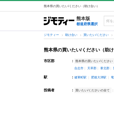
熊本県の買いたい/ください（助け合い）
熊本版
都道府県選択
ジモティー
助け合い
買いたい/ください
熊本県の買いたい/ください（助
市区郡
：
熊本県の買いたい/ください
合志市
天草郡
葦北郡
駅
：
健軍町駅
肥後大津駅
竜
投稿者
：
買いたい/くださいの全て