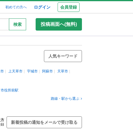
ログイン
会員登録
初めての方へ
投稿画面へ(無料)
検索
人気キーワード
土市
上天草市
宇城市
阿蘇市
天草市
・市役所前駅
路線・駅から選ぶ
た方
新着投稿の通知をメールで受け取る
登録