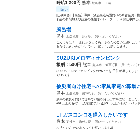
時給1,200円
熊本
荒尾市
工場
日払い
[仕事内容] 【製品】導体・液晶製造装置向けの精密金属
部品の切削加工や組立の機械オペレーター 。＋お仕事探しは
風呂場
熊本
上益城郡
原水駅
買いたい/ください
こんにちは！ 畑に水をまく為、水をためるのに使いたい
るだけ大きいのがいいです。 宜しくお願いします。
SUZUKIメロディオンピンク
報酬：500円
熊本
熊本市
健軍町駅
買いたい/く
SUZUKIメロディオンピンクのカバーを 子供が壊してし
でOKです。
被災者向け住宅への家具家電の募集
熊本
上益城郡
健軍町駅
買いたい/ください
県南の被災者向けに無料で部屋を貸し出す事になりました。 
00L以上のもの) ・洗濯機(できれば8kg以上のもの) ・ベッ
LPガスコンロを購入したいです
熊本
菊池市
御代志駅
買いたい/ください
お持ちの方 ぜひよろしくお願いします🙇