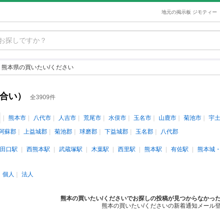
地元の掲示板 ジモティー
熊本県の買いたい/ください
け合い）
全3909件
熊本市
八代市
人吉市
荒尾市
水俣市
玉名市
山鹿市
菊池市
宇
阿蘇郡
上益城郡
菊池郡
球磨郡
下益城郡
玉名郡
八代郡
田口駅
西熊本駅
武蔵塚駅
木葉駅
西里駅
熊本駅
有佐駅
熊本城
個人
法人
熊本の買いたい/くださいでお探しの投稿が見つからなかっ
熊本の買いたい/くださいの新着通知メール