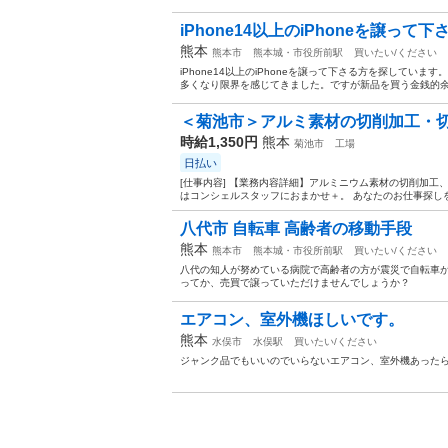
iPhone14以上のiPhoneを譲っ
熊本
熊本市
熊本城・市役所前駅
買いたい/ください
iPhone14以上のiPhoneを譲って下さる方を探してい
多くなり限界を感じてきました。ですが新品を買う金銭的余
＜菊池市＞アルミ素材の切削加工・切断
時給1,350円
熊本
菊池市
工場
日払い
[仕事内容] 【業務内容詳細】アルミニウム素材の切削加工
はコンシェルスタッフにおまかせ＋。 あなたのお仕事探しをし
八代市 自転車 高齢者の移動手段
熊本
熊本市
熊本城・市役所前駅
買いたい/ください
八代の知人が努めている病院で高齢者の方が震災で自転車
ってか、売買で譲っていただけませんでしょうか？
エアコン、室外機ほしいです。
熊本
水俣市
水俣駅
買いたい/ください
ジャンク品でもいいのでいらないエアコン、室外機あった