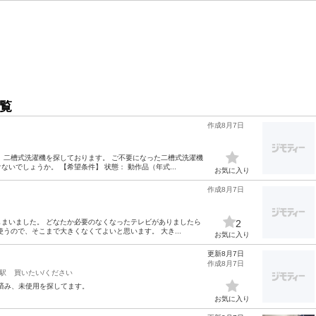
覧
作成8月7日
、二槽式洗濯機を探しております。 ご不要になった二槽式洗濯機
いでしょうか。 【希望条件】 状態： 動作品（年式...
お気に入り
作成8月7日
まいました。 どなたか必要のなくなったテレビがありましたら
2
うので、そこまで大きくなくてよいと思います。 大き...
お気に入り
更新8月7日
作成8月7日
駅
買いたい/ください
の通電確認済み、未使用を探してます。
お気に入り