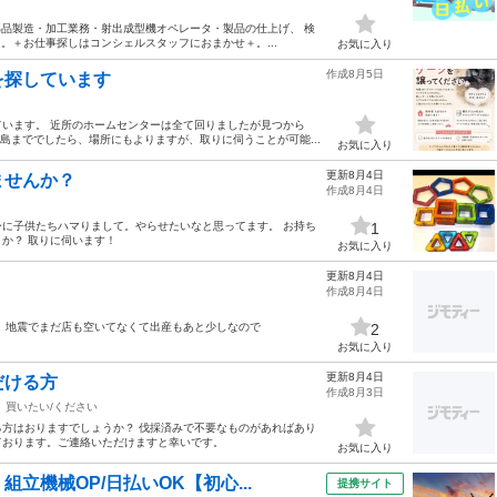
部品製造・加工業務・射出成型機オペレータ・製品の仕上げ、 検
 。＋お仕事探しはコンシェルスタッフにおまかせ＋。...
お気に入り
作成8月5日
を探しています
います。 近所のホームセンターは全て回りましたが見つから
児島まででしたら、場所にもよりますが、取りに伺うことが可能...
お気に入り
更新8月4日
ませんか？
作成8月4日
に子供たちハマりまして。やらせたいなと思ってます。 お持ち
1
か？ 取りに伺います！
お気に入り
更新8月4日
作成8月4日
 地震でまだ店も空いてなくて出産もあと少しなので
2
お気に入り
更新8月4日
だける方
作成8月3日
買いたい/ください
方はおりますでしょうか？ 伐採済みで不要なものがあればあり
ております。ご連絡いただけますと幸いです。
お気に入り
立機械OP/日払いOK【初心...
提携サイト