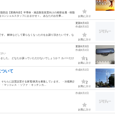
・樹脂部品【業務内容】半導体・液晶製造装置向けの精密金属・樹脂
コンシェルスタッフにおまかせ＋。 あなたのお仕事...
お気に入り
更新8月3日
作成8月3日
です。 解体などして要らなくなったのをお譲り頂きたいです。な
お気に入り
更新8月3日
作成8月2日
ださい
まいました。 どなたか譲っていただけないでしょうか？ カバーだけ
1
お気に入り
作成8月2日
について
そちらに設置設置する家電/家具を募集しています。 ・冷蔵庫(2
2
ド ・マットレス ・ソファ ・キッチンカ...
お気に入り
作成8月2日
お気に入り