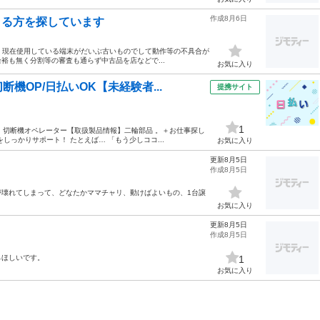
作成8月6日
て下さる方を探しています
ます。 現在使用している端末がだいぶ古いものでして動作等の不具合が
裕も無く分割等の審査も通らず中古品を店などで...
お気に入り
機OP/日払いOK【未経験者...
提携サイト
1
、 切断機オペレーター【取扱製品情報】二輪部品 。＋お仕事探し
っかりサポート！ たとえば… 「もう少しココ...
お気に入り
更新8月5日
作成8月5日
が壊れてしまって、どなたかママチャリ、動けばよいもの、1台譲
お気に入り
更新8月5日
作成8月5日
らほしいです。
1
お気に入り