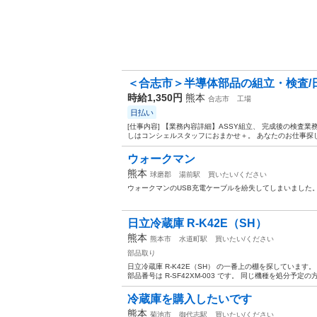
＜合志市＞半導体部品の組立・検査/日
時給1,350円
熊本
合志市
工場
日払い
[仕事内容] 【業務内容詳細】ASSY組立、 完成後の検査
しはコンシェルスタッフにおまかせ＋。 あなたのお仕事探しを
ウォークマン
熊本
球磨郡
湯前駅
買いたい/ください
ウォークマンのUSB充電ケーブルを紛失してしまいました
日立冷蔵庫 R-K42E（SH）
熊本
熊本市
水道町駅
買いたい/ください
部品取り
日立冷蔵庫 R-K42E（SH） の一番上の棚を探していま
部品番号は R-SF42XM-003 です。 同じ機種を処分予定
冷蔵庫を購入したいです
熊本
菊池市
御代志駅
買いたい/ください