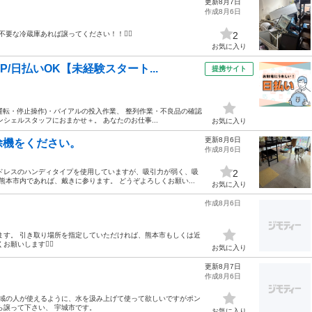
更新8月7日
作成8月6日
要な冷蔵庫あれば譲ってください！！🙇‍♀️
2
お気に入り
/日払いOK【未経験スタート...
提携サイト
(運転・停止操作)・バイアルの投入作業、 整列作業・不良品の確認
シェルスタッフにおまかせ＋。 あなたのお仕事...
お気に入り
更新8月6日
除機をください。
作成8月6日
ドレスのハンディタイプを使用していますが、吸引力が弱く、吸
2
熊本市内であれば、戴きに参ります。 どうぞよろしくお願い...
お気に入り
作成8月6日
ます。 引き取り場所を指定していただければ、熊本市もしくは近
いします🙇‍♀️
お気に入り
更新8月7日
作成8月6日
地域の人が使えるように、水を汲み上げて使って欲しいですがポン
ら譲って下さい、 宇城市です。
お気に入り