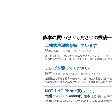
熊本の買いたい/くださいの投稿一
二槽式洗濯機を探しています
熊本
熊本市
平成駅
買いたい/ください
はじめまして、ご覧いただきありがとうございます。 現在
をお持ちの方がいらっしゃいましたら、ぜひお譲りいただけな
テレビを譲ってください
熊本
熊本市
東海学園前駅
買いたい/ください
介護施設で暮らす祖母が使っていたテレビが地震で壊れてし
お譲りいただけるとありがたいです。 祖母が施設の自室で使
NOTHING Phone買います。
報酬：28000〜46000円
熊本
上益城郡
健軍町
NOTHING Phone3aLite、NOTHING Phone4a 