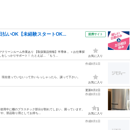
払いOK【未経験スタートOK...
提携サイト
業務*クリーンルーム作業あり 【取扱製品情報】半導体 。＋お仕事探
しっかりサポート！ たとえば… 「もう...
お気に入り
作成8月1日
。 現在使っていないって方いらっしゃったら、譲って下さい。
お気に入り
更新8月2日
作成8月1日
1
す。 使用中に棚のプラスチック部分が割れてしまい、困っています。
の方や、部品取り用としてお持ち...
お気に入り
作成8月1日