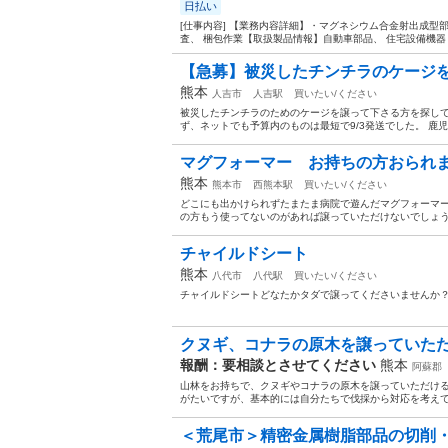
日払い
[仕事内容] 【業務内容詳細】・マグネシウム合金射出成型
査、 梱包作業【取扱製品情報】自動車部品、 住宅設備機器
【急募】被災したチンチラのケージ
熊本
人吉市
人吉駅
買いたい/ください
被災したチンチラのためのケージを譲って下さる方を探して
ず、ネットでも予算内のものは最短で9/3発送でした。 鹿
マグフォーマー お持ちの方おられ
熊本
熊本市
西熊本駅
買いたい/ください
どこにも出かけられずたまたま病院で遊んだマグフォーマー
の方もう使ってないのがあれば譲っていただけないでしょう
チャイルドシート
熊本
八代市
八代駅
買いたい/ください
チャイルドシートどなたかタダで譲ってくださいませんか？
クヌギ、コナラの原木を譲っていた
報酬：要相談とさせてください
熊本
阿蘇郡
山林をお持ちで、クヌギやコナラの原木を譲っていただける
がたいですが、基本的には自分たちで伐採から対応を考え
＜荒尾市＞精密金属樹脂部品の切削・組