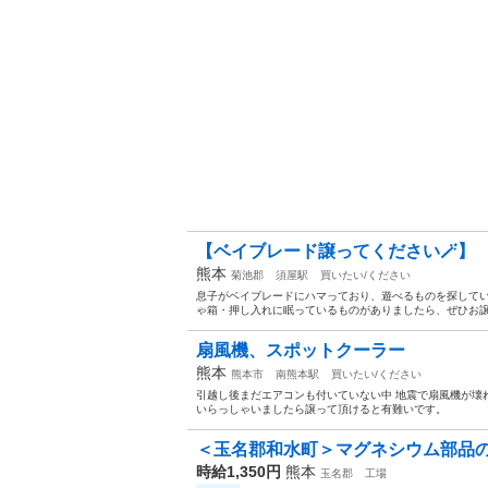
【ベイブレード譲ってください🪄】
熊本
菊池郡
須屋駅
買いたい/ください
息子がベイブレードにハマっており、遊べるものを探してい
ゃ箱・押し入れに眠っているものがありましたら、ぜひお譲り
扇風機、スポットクーラー
熊本
熊本市
南熊本駅
買いたい/ください
引越し後まだエアコンも付いていない中 地震で扇風機が壊
いらっしゃいましたら譲って頂けると有難いです。
＜玉名郡和水町＞マグネシウム部品の射
時給1,350円
熊本
玉名郡
工場