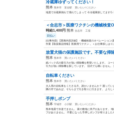
冷蔵庫ゆずってください！
熊本
熊本市
富合駅
買いたい/ください
地震で冷蔵庫倒れて壊れてしまって 今冷蔵庫探してます💦 不
＜合志市＞医療ワクチンの機械検査OP
時給1,400円
熊本
合志市
工場
日払い
[仕事内容] 【業務内容詳細】・機械検査のオペレーション
作業【取扱製品情報】医療用ワクチン 。＋お仕事探しはコン
放置犬猫の保護施設です。不要な掃
熊本
熊本市
買いたい/ください
紙パック式の吸引力が強い掃除機を希望いたします。 コー
引力が強い掃除機を探しています。 旧式でも構いません。 
自転車ください
熊本
熊本市
買いたい/ください
大人用の自転車をくださる方、誰かいませんか？ 困ってい
隣の市であれば、そちらまで引き取りに行きます。 よろしくお願
手押しポンプ
熊本
宇城市
小川駅
買いたい/ください
熊本地震で水道でません。 家の敷地に井戸があります。 
プがありません。 不要になった手押しポンプが有りました