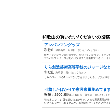
和歌山の買いたい/くださいの投
アンパンマングッズ
和歌山
和歌山市
紀伊駅
買いたい/ください
娘がアンパンマン大好きです。 特にアンパンマン、ドキン
アンパンマングッズがあれば安価または無料で下さい。 よ
りら創造芸術高等学校のジャージな
和歌山
海草郡
買いたい/ください
りらのジャージやTシャツなどがありましたら、ぜひお譲り
引越したばかりで家具家電集めてます‪ ·
報酬：2500
和歌山
有田市
藤並駅
買いたい/く
初めまして( . .)" 引っ越したばかりで、あまり家具家電が
い物もあるかもしれませんが、お話聞かせてください🥹 募集し