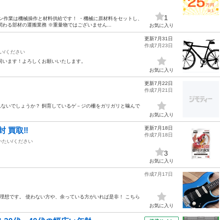
1
メイン作業は機械操作と材料供給です！ ・機械に原材料をセットし、
わる部材の運搬業務 ※重量物ではございません...
お気に入り
更新7月31日
作成7月23日
い/ください
伺います！よろしくお願いいたします。
お気に入り
更新7月22日
作成7月21日
ないでしょうか？ 飼育しているゲ－ジの柵をガリガリと噛んで
お気に入り
更新7月18日
 買取‼️
作成7月18日
いたい/ください
3
お気に入り
作成7月17日
が理想です。 使わない方や、余っている方がいれば是非！ こちら
お気に入り