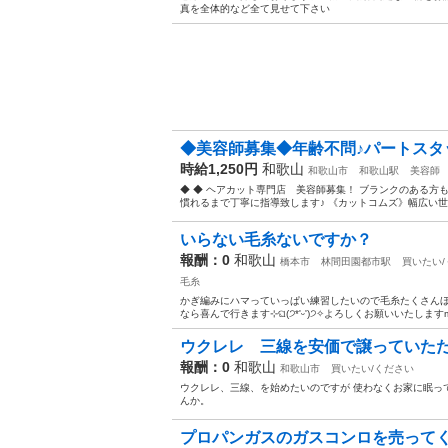
真を全体的など全て見せて下さい
◆美容師募集◆年齢不問♪パートスタッ
時給1,250円
和歌山
和歌山市
和歌山駅
美容師
◆ ◆ ヘアカット専門店 美容師募集！ ブランクのある方
慣れるまで丁寧に指導致します♪ 《カットコムズ》幅広い世代
いらない毛糸ないですか？
報酬：0
和歌山
橋本市
林間田園都市駅
買いたい
毛糸
かぎ編みにハマっていっぱい練習したいので毛糸たくさん
なら喜んで行きます⊹ଘ(੭*'ᵕ')੭✧よろしくお願いいたしますm(
ウクレレ 三線を安価で譲っていた
報酬：0
和歌山
和歌山市
買いたい/ください
ウクレレ、三線、を始めたいのですが 使わなくお家に眠っ
んか。
プロパンガスのガスコンロを売ってく