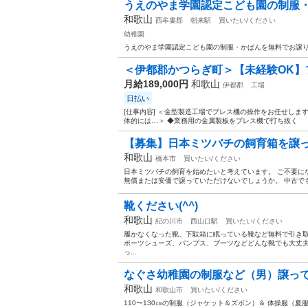
うえのやま学園認定こども園の制服・
和歌山
西牟婁郡
朝来駅
買いたい/ください
幼稚園
うえのやま学園認定こども園の制服・かばんを無料でお譲りして
＜伊都郡かつらぎ町＞【未経験OK】プ
月給189,000円
和歌山
伊都郡
工場
日払い
[仕事内容] ＜金型製造工場でプレス機の操作をお任せしま
体的には…＞ ◆業務用の金属製板をプレス機で打ち抜く →
【募集】日本ミツバチの飼育箱を譲
和歌山
橋本市
買いたい/ください
日本ミツバチの飼育を始めたいと考えています。 ご不要に
無償または安価で譲っていただけないでしょうか。 中古でも
靴ください(^^)
和歌山
紀の川市
西山口駅
買いたい/ください
履かなくなった靴、下駄箱に眠っている靴など無料で引き
ポーツシューズ、パンプス、ブーツなどどんな靴でも大丈
っ...
なぐさ幼稚園の制服など（男）譲っ
和歌山
和歌山市
買いたい/ください
110〜130㎝の制服（ジャケット＆ズボン）＆ 体操服（