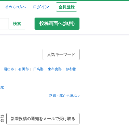
ログイン
会員登録
初めての方へ
投稿画面へ(無料)
検索
人気キーワード
岩出市
有田郡
日高郡
東牟婁郡
伊都郡
阪駅
路線・駅から選ぶ
た方
新着投稿の通知をメールで受け取る
登録