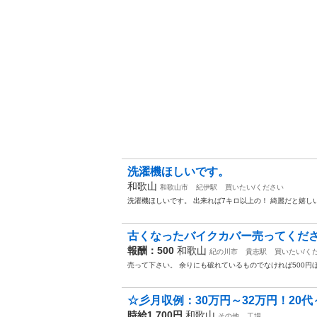
洗濯機ほしいです。
和歌山
和歌山市
紀伊駅
買いたい/ください
洗濯機ほしいです。 出来れば7キロ以上の！ 綺麗だと嬉し
古くなったバイクカバー売ってくだ
報酬：500
和歌山
紀の川市
貴志駅
買いたい/く
売って下さい。 余りにも破れているものでなければ500円
☆彡月収例：30万円～32万円！20代～
時給1,700円
和歌山
その他
工場