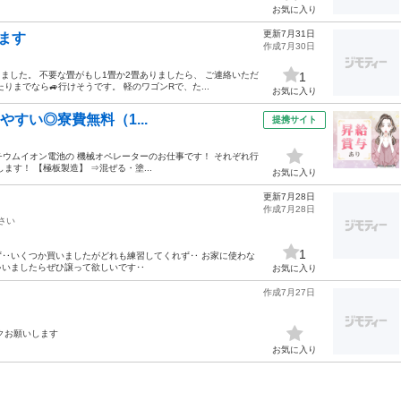
お気に入り
更新7月31日
ます
作成7月30日
ました。 不要な畳がもし1畳か2畳ありましたら、 ご連絡いただ
1
までなら🚙行けそうです。 軽のワゴンRで、た...
お気に入り
きやすい◎寮費無料（1...
提携サイト
れるリチウムイオン電池の 機械オペレーターのお仕事です！ それぞれ行
す！ 【極板製造】 ⇒混ぜる・塗...
お気に入り
更新7月28日
作成7月28日
さい
1
‥いくつか買いましたがどれも練習してくれず‥ お家に使わな
ゃいましたらぜひ譲って欲しいです‥
お気に入り
作成7月27日
クお願いします
お気に入り