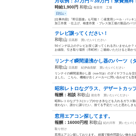
月収例：37万円～39万円！寮費無料！2
時給1,900円
和歌山
有田市
工場
日払い
[仕事内容] 『即日面接』も可能！ ◇産業用シール・パッ
加工作業 ・仕上げ、検査作業 ・プレス加工後の製品のバリ取
テレビ譲ってください！
和歌山
日高郡
買いたい/ください
50インチ以上のテレビお安く譲ってくれる方いませんか？ 
お値段、引き取り場所（市町村）ご連絡いただけると助かり
リンナイ瞬間湯沸かし器のパーツ（
和歌山
日高郡
紀伊由良駅
買いたい/ください
リンナイの瞬間湯沸かし器（rus-51jt）のダイヤフラム
ました。 こちら、機種が古くメーカーに問い合わせても型番
昭和レトロなグラス、デザートカッ
報酬：相談
和歌山
岩出市
買いたい/ください
昭和レトロなグラス(コップ)やかき氷などを入れるガラス
使わない、誰かに譲りたい、捨てる予定だったと思わしきもの
窓用エアコン探してます。
報酬：16000円程
和歌山
紀の川市
買いたい/く
取り付け
窓用エアコン探しております。 綺麗で動作問題ない物をお譲