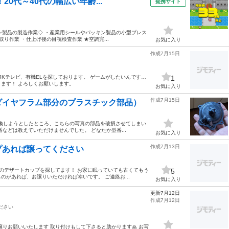
0代～40代の幅広い年齢...
提携サイト
キン製品の製造作業◇ ・産業用シールやパッキン製品の小型プレス
り作業 ・仕上げ後の目視検査作業 ★空調完...
お気に入り
作成7月15日
4Kテレビ、有機ELを探しております。 ゲームがしたいんです…
1
ます！ よろしくお願いします。
お気に入り
作成7月15日
ダイヤフラム部分のプラスチック部品）
を交換しようとしたところ、こちらの写真の部品を破損させてしまい
などは教えていただけませんでした。 どなたか型番...
お気に入り
作成7月13日
プあれば譲ってください
製のデザートカップを探してます！ お家に眠っていても古くてもう
5
があれば、お譲りいただければ幸いです。 ご連絡お...
お気に入り
更新7月12日
作成7月12日
ださい
りお願いいたします 取り付けもして下さると助かります🙏 お写