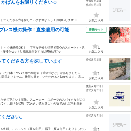
更新8月2日
かばんをお譲りください☺️
作成8月2日
くださる方を探しています😊よろしくお願いします🙇‍♀️
お気に入り
レス機の操作！直接雇用の可能...
提携サイト
1
す！＞ ☆未経験OK！ 丁寧な研修と指導で安心のスタート♪ ＜具
資材をセットし機械操作をすれば機械が行っ...
お気に入り
作成8月1日
ってくださる方を探しています
なった日本ミツバチ用の飼育箱（重箱式など）がありましたら、
1
問題ありません。状態を教えていただけると助かります。 和...
お気に入り
更新7月31日
作成7月31日
取らせて下さい！革靴、スニーカー、スポーツのスパイクなどのス
夫です。履ける状態（穴あき、破れ無し）の物であれば汚れ傷あ
お気に入り
作成7月31日
てください。
夏服＆冬服）、スモック（夏＆冬用） 帽子（夏＆冬用）ありましたら
1