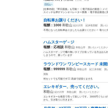
日払い
[仕事内容] 『即日面接』も可能！ ◇電子部品の製造◇ 
スイッチを押すマシンオペレーター業務 ・電子部品製造に関
自転車お譲りください！
報酬：1000
和歌山
紀の川市
紀伊長田駅
買いた
不用になった自転車ありましたらお譲りください！ 取りに
ハムスターゲ－ジ
報酬：応相談
和歌山
和歌山市
買いたい/ください
ハムスターゲ－ジで柵の無いタイプが余っている方はおられ
しまうので、困っています
ラウンドワン ワンピースカード 未開封
報酬：999999
和歌山
和歌山市
紀三井寺駅
買
買取
何セットでも可能です🙆‍♀️ 高値で頑張ります💪
エレキギター、売ってください。
和歌山
紀の川市
和歌山駅
買いたい/ください
エレキギターを格安で売って欲しいです。 3000円ぐらい
から、引き取りに行きます。