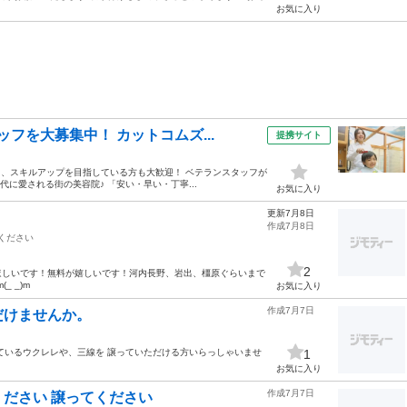
お気に入り
フを大募集中！ カットコムズ...
提携サイト
も、スキルアップを目指している方も大歓迎！ ベテランスタッフが
に愛される街の美容院♪ 「安い・早い・丁寧...
お気に入り
更新7月8日
作成7月8日
/ください
2
ほしいです！無料が嬉しいです！河内長野、岩出、橿原ぐらいまで
_ _)m
お気に入り
作成7月7日
だけませんか。
ているウクレレや、三線を 譲っていただける方いらっしゃいませ
1
お気に入り
作成7月7日
ださい 譲ってください