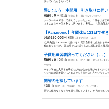
譲っていただきたいです。
畳1じょう 本間用 引き取りに伺い
報酬：0
和歌山
和歌山市
買いたい/ください
クーラーの水で濡れて傷んでしまったため、 1畳をはぎ取り
けましたら車で引き取りに伺います。 和歌山、大阪南部あたり
【Panasonic】年間休日121日で働
月給280,000円
和歌山
紀の川市
工場
[仕事内容] Panasonicで働ける！ 電気自動車に使わ
程はありますが、 面接時でのお話をもとに適性を見て配属しま
子供用練習箸譲ってください（ ; ; ）
報酬：0
和歌山
和歌山市
紀ノ川駅
買いたい/くだ
小学校
来年小学校に入学する子どもがなかなかお箸がうまく持てず
くなった練習箸置いてある方でもう使わない方がいらっし
開智のを探しています
和歌山
和歌山市
宮前駅
買いたい/ください
開智の使わなくなった冬服を探しています。 何方かヨロシ