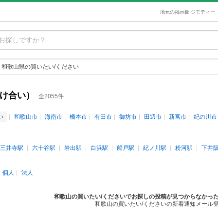
地元の掲示板 ジモティー
和歌山県の買いたい/ください
助け合い）
全2055件
い
和歌山市
海南市
橋本市
有田市
御坊市
田辺市
新宮市
紀の川市
三井寺駅
六十谷駅
岩出駅
白浜駅
船戸駅
紀ノ川駅
粉河駅
下井
個人
法人
和歌山の買いたい/くださいでお探しの投稿が見つからなかっ
和歌山の買いたい/くださいの新着通知メール