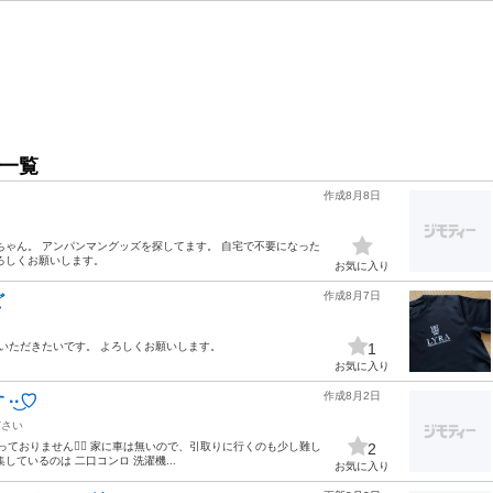
稿一覧
作成8月8日
ちゃん。 アンパンマングッズを探してます。 自宅で不要になった
ろしくお願いします。
お気に入り
作成8月7日
ど
いただきたいです。 よろしくお願いします。
1
お気に入り
作成8月2日
͜·♡
ださい
揃っておりません🙇‍♀️ 家に車は無いので、引取りに行くのも少し難し
2
ているのは 二口コンロ 洗濯機...
お気に入り