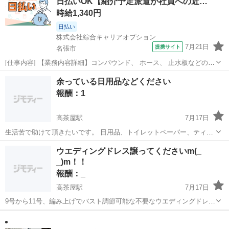
日払いOK【紹介予定派遣が社員への近…
時給1,340円
日払い
株式会社綜合キャリアオプション
7月21日
提携サイト
名張市
[仕事内容] 【業務内容詳細】コンパウンド、 ホース、 止水板などの製
造メーカーの紹介予定派遣！ プラスチックコンパウンドの成型機械オ
三重
名張市
工場
余っている日用品などください
ペレーターをお任せします。 【取扱製品情報】プラスチックコンパウ
報酬：1
ンド 。＋お仕事探しはコ...
高茶屋駅
7月17日
生活苦で助けて頂きたいです。 日用品、トイレットペーパー、ティッ
シュ、シャンプー、ラップ、ゴミ袋、など生活消耗品 洗剤類その他な
三重
津市
高茶屋駅
買いたい/ください
日用品
ウエディングドレス譲ってくださいm(_
どなんでも構いません レトルト食品、非常食、野菜など、ありました
_)m！！
ら譲って頂きたいです。今冷蔵庫...
報酬：_
高茶屋駅
7月17日
9号から11号、編み上げでバスト調節可能な不要なウエディングドレ
ス、譲って頂きたいです。娘のフォト撮影に使いたいのですが、予算
三重
津市
高茶屋駅
買いたい/ください
無償
がなく助けて欲しいです。無償か、破格格安で譲っていただける方、