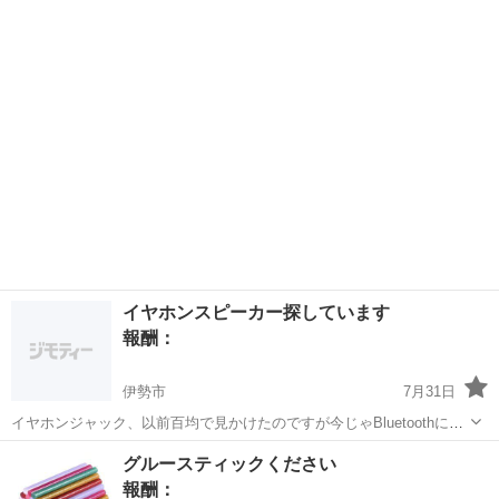
くであれば引き取りに行きます。
三重
南牟婁郡
紀伊井田駅
買いたい/ください
ドラム缶
イヤホンスピーカー探しています
報酬：
伊勢市
7月31日
イヤホンジャック、以前百均で見かけたのですが今じゃBluetoothにな
り見当たらなくなりました。見かけたかたもしくは不要の方声をかけ
三重
伊勢市
買いたい/ください
グルースティックください
て下さい
報酬：