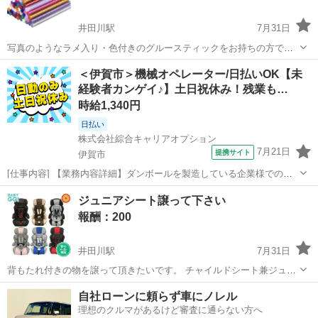
井田川駅
7月31日
写真のようなラメ入り・色付きのグルースティックをお持ちの方で、
格安で譲って頂ける方いませんか？
三重
亀山市
井田川駅
買いたい/ください
＜伊賀市＞機械オペレーター/日払いOK【未
経験者カンゲイ♪】土日祝休み！残業も…
時給1,340円
日払い
株式会社綜合キャリアオプション
7月21日
提携サイト
伊賀市
[仕事内容] 【業務内容詳細】ダンボールを製造している企業様でのお
仕事です。 下記業務をお任せいたします。 ・ダンボールの原料の機械
三重
伊賀市
工場
ジュニアシート譲って下さい
セットとオペレート・ダンボールシートをベルトに乗せる・印刷の版
報酬：200
を替える【取扱製品情報】ダンボ...
井田川駅
7月31日
背もたれ付きの物を譲って頂きたいです。 チャイルドシート兼ジュニ
アシートみたいな物や背もたれ付きのジュニアシートをお譲り頂けた
三重
亀山市
井田川駅
買いたい/ください
シート
自社ローンに頼らず車にノレル
らと思います。 汚れていても構いません！ 売れない、捨てようかなと
理想のクルマがあるけど審査に通らない方へ
思ってる方 是非お譲りください。...