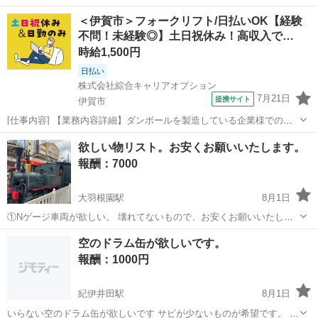
＜伊賀市＞フォークリフト/日払いOK【経験
不問！未経験◎】土日祝休み！高収入で…
時給1,500円
日払い
株式会社綜合キャリアオプション
7月21日
提携サイト
伊賀市
[仕事内容] 【業務内容詳細】ダンボールを製造している企業様でのお
仕事です。 下記業務をお任せいたします。 ・フォークリフトでのダン
三重
伊賀市
工場
欲しい物リスト。お安くお願いいたします。
ボール製品の運搬・ダンボール在庫整理などの付帯業務【取扱製品情
報酬：7000
報】ダンボールなど 。＋お仕...
大羽根園駅
8月1日
①Nゲージ車両が欲しい。 壊れてないもので、お安くお願いいたしま
す。 蒸気機関車、客車付きが欲しい。1万円前後希望 ②キャンピング
三重
三重郡
大羽根園駅
買いたい/ください
空のドラム缶が欲しいです。
カーが欲しい。 100万円前後を考えております。 とりあえず1〜2 年乗
報酬：1000円
りたいなぁ〜 っと思...
紀伊井田駅
8月1日
いらない空のドラム缶が欲しいです サビが少ないものが希望です。 近