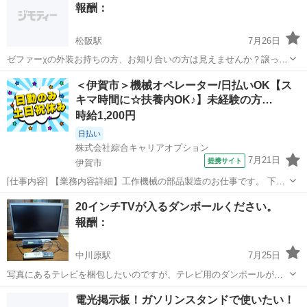
報酬：
松阪駅
7月26日
ゼファーχの外装お持ちの方、お知り合いの方は見えませんか？譲って
もいいと思ってらっしゃる方ぜひお話ししたいです。もちろん購入さ
三重
松阪市
松阪駅
買いたい/ください
＜伊賀市＞機械オペレーター/日払いOK【ス
せていただいてます。 ・火の玉（ブラウンオレンジ） ・純正でなくて
キマ時間に☆扶養内OK♪】未経験の方…
も大丈夫です。
時給1,200円
日払い
株式会社綜合キャリアオプション
7月21日
提携サイト
伊賀市
[仕事内容] 【業務内容詳細】工作機械の部品製造のお仕事です。 下記
業務をお任せいたします。 (1)コーティング炉のメンテナンス前後処理
三重
伊賀市
工場
20インチTVが入るダンボールください。
補助。 炉の操作等は社員さんがしていただけます。 (2)研磨機でのバ
報酬：
リ取り。 エアガンで...
中川原駅
7月25日
写真にあるテレビを梱包したいのですが、テレビ用のダンボールがあ
りません。もしお持ちの方いましたらくださると嬉しいです。緩衝材
三重
四日市市
中川原駅
買いたい/ください
電光掲示板！ガソリンスタンドで使いたい！
もあると有難いです。 テレビ大きさ: 幅497×高さ395×奥行