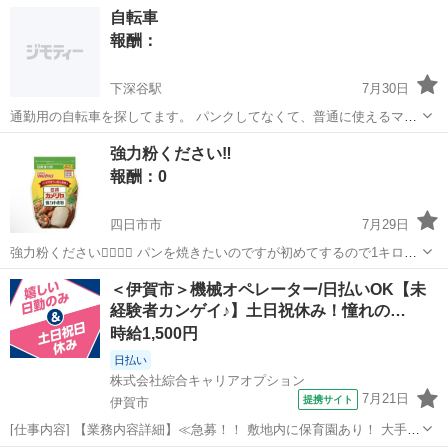
自転車
報酬：
下深谷駅
7月30日
通勤用の自転車を探してます。 パンクしてなくて、普通に使えるママ
チャリやギア付き自転車などなど
三重
桑名市
下深谷駅
買いたい/ください
強力粉ください‼️
報酬：0
四日市市
7月29日
強力粉ください🙇‍♀️🙇‍♀️ パンを焼きたいのですが初めてするので1キロ買
っても使い切れないかもしれないので、良ければ買ったけど使わなか
三重
四日市市
買いたい/ください
＜伊賀市＞機械オペレーター/日払いOK【未
ったとか、薄力粉と間違えて買っちゃったとかあれば譲っていただけ
経験者カンゲイ♪】土日祝休み！憧れの…
ませんか❓よろしくお願い...
時給1,500円
日払い
株式会社綜合キャリアオプション
7月21日
提携サイト
伊賀市
[仕事内容] 【業務内容詳細】≪急募！！ 敷地内に保育園あり！ 大手製