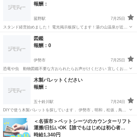
報酬：
199mm（20インチ）
菰野駅
7月25日
スタンド経営始めました！ 電光掲示板探してます！湯の山温泉が近い
ので 宣伝効果あると思い探してます！
三重
三重郡
菰野駅
買いたい/ください
図鑑
報酬：0
伊勢市
7月25日
恐竜や虫 動物図鑑不要な方おられたらお声がけください 宜しくお願
い致します 乳児がいるため家族対応になることがあります m(_ _)m
三重
伊勢市
買いたい/ください
乳児
木製パレットください
報酬：
五十鈴川駅
7月24日
DIYで使う木製パレットを探しています． 伊勢市，明和，松坂，鳥羽
あたりで引き取りに伺います． どなたかお譲りいただけないでしょう
三重
伊勢市
五十鈴川駅
買いたい/ください
＜名張市＞ペットシーツのカウンターリフト
か？
運搬/日払いOK【誰でもはじめは初心者…
時給1,340円