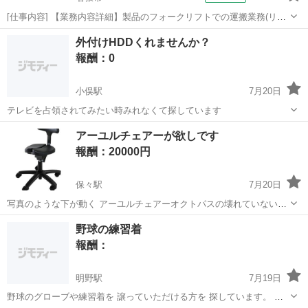
[仕事内容] 【業務内容詳細】製品のフォークリフトでの運搬業務(リー
チ)、 出荷準備、 梱包業務【取扱製品情報】フィルム製品 。＋お仕事
三重
名張市
工場
外付けHDDくれませんか？
探しはコンシェルスタッフにおまかせ＋。 あなたのお仕事探しをしっ
報酬：0
かりサポート！ たと...
小俣駅
7月20日
テレビを占領されてみたい時みれなくて探しています
三重
伊勢市
小俣駅
買いたい/ください
アーユルチェアーが欲しです
報酬：20000円
保々駅
7月20日
写真のような下が動く アーユルチェアーオクトパスの壊れていない物
が欲しです。
三重
四日市市
保々駅
買いたい/ください
野球の練習着
報酬：
明野駅
7月19日
野球のグローブや練習着を 譲っていただける方を 探しています。 サ