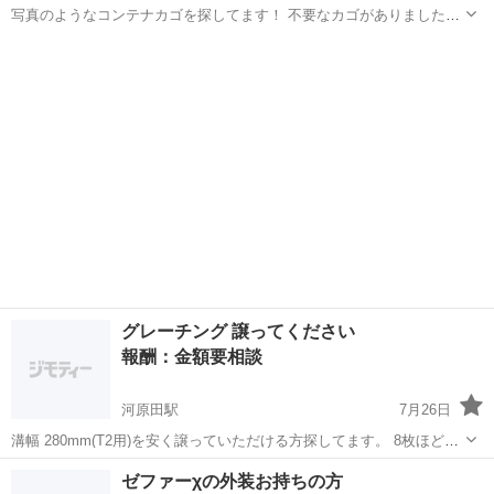
写真のようなコンテナカゴを探してます！ 不要なカゴがありましたら
譲ってもらえると嬉しいです！ よろしくお願いします🙇
三重
津市
大三駅
買いたい/ください
コンテナ
グレーチング 譲ってください
報酬：金額要相談
河原田駅
7月26日
溝幅 280mm(T2用)を安く譲っていただける方探してます。 8枚ほど探
しております。 よろしくお願い致します。
三重
鈴鹿市
河原田駅
買いたい/ください
ゼファーχの外装お持ちの方