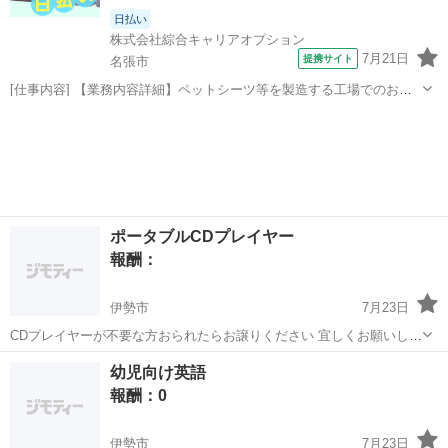
日払い
株式会社綜合キャリアオプション
7月21日
提携サイト
名張市
[仕事内容] 【業務内容詳細】ペットシーツ等を製造する工場でのお仕
事です。 カウンターリフトでの運搬のお仕事をお任せします。 5:30～
三重
名張市
工場
14:30もしくは14:00～23:00の時間帯専属勤務です。 【取扱製品情報】
ペットシ...
ポータブルCDプレイヤー
報酬：
伊勢市
7月23日
CDプレイヤーが不要な方おられたらお譲りください 宜しくお願いしま
す
三重
伊勢市
買いたい/ください
幼児向け英語
報酬：0
伊勢市
7月23日