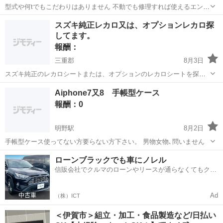
型式や何tでもこだわりはありません 不動でも修理すれば使えるエンジ
ン式 薪割り機お譲り頂けると幸いですm(_ _)m よろしくお願いいたし
三重
四日市市
河曲駅
買いたい/ください
草刈り機
スズキ純正レカロ又は、オプションレカロ探
ます。 ⚠️冷やかしや関係ない連絡はブロック致します⚠️
してます。
報酬：
三重郡
8月3日
スズキ純正のレカロシートまたは、オプションのレカロシートを探し
ています。 破れ、汚れ等の状態は問いません。 但し、骨格の変形が著
三重
三重郡
買いたい/ください
シート
Aiphone7又8 手帳型ケース
しいものは不可の場合があります。 基本的には、座面の骨格が正常で
報酬：0
あれば背もたれ部分の変形、...
明野駅
8月2日
手帳型ケース使ってない方要らない方下さい。 男物女物､問いません
三重
伊勢市
明野駅
買いたい/ください
ローンブラックでも車にノレル
信販会社でクルマのローンやリースが通らなくてもクル
マをご利用いただけるサービスがあります！
Ad
（株）ICT
＜伊賀市＞組立・加工・食品製造など/日払い