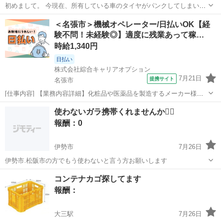
初めまして。 今現在、所有している車のタイヤがパンクしてしまい至
急で探してます。 皆様の助けていただきたく投稿しました。 タイヤの
三重
鈴鹿市
白子駅
買いたい/ください
＜名張市＞機械オペレーター/日払いOK【経
サイズですが。 225/45/18 4本でしたら、タイヤだけでも大丈夫です。
験不問！未経験◎】適度に残業あって稼…
225/40/1...
時給1,340円
日払い
株式会社綜合キャリアオプション
7月21日
提携サイト
名張市
[仕事内容] 【業務内容詳細】化粧品や医薬品を製造するメーカー様で
のお仕事です。 フィルムに印刷する部署での機械OPなど。 空調完備
三重
名張市
工場
使わないガラ携帯くれませんか🙇‍♀️
で快適な環境で就業できます。 直接雇用切り替えの実績も多数ある企
報酬：0
業様です。 【取扱製品情報】...
伊勢市
7月26日
伊勢市.松阪市の方でもう使わないと言う方お願いします
三重
伊勢市
買いたい/ください
ガラ
コンテナカゴ探してます
報酬：
大三駅
7月26日