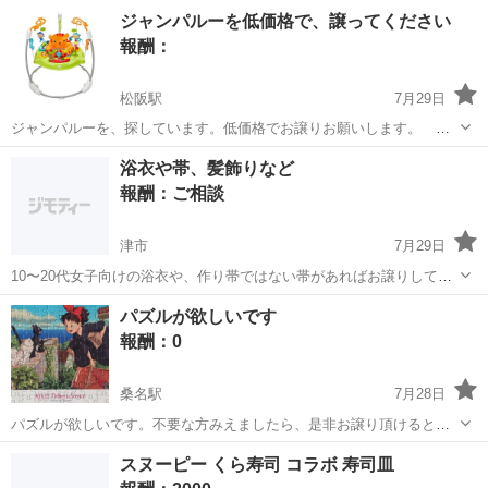
薬メーカーでの製造のオシゴト♪≫ 誰もが知る製薬メーカーでのお仕
三重
伊賀市
工場
ジャンパルーを低価格で、譲ってください
事です。 ライン作業での検査、 検品、 梱包、 充填機への充填や前準
報酬：
備その他付随業務をお任...
松阪駅
7月29日
ジャンパルーを、探しています。低価格でお譲りお願いします。 ど
んなジャンパルーでもいいです！
三重
松阪市
松阪駅
買いたい/ください
浴衣や帯、髪飾りなど
報酬：ご相談
津市
7月29日
10〜20代女子向けの浴衣や、作り帯ではない帯があればお譲りしてい
ただきたいです。 髪飾りも希望しています。 津市や鈴鹿での受け渡し
三重
津市
買いたい/ください
パズルが欲しいです
希望です。 よろしくお願いします。
報酬：0
桑名駅
7月28日
パズルが欲しいです。不要な方みえましたら、是非お譲り頂けると幸
いです♪ 未完成でも完成品でもどちらでも問いません。箱が残ってい
三重
桑名市
桑名駅
買いたい/ください
スヌーピー くら寿司 コラボ 寿司皿
ると大変助かります。