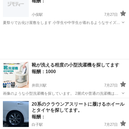
報酬：
頂き、 お伺いすることもできます。...
小俣駅
7月27日
夏祭りでお化け屋敷をします 小学生や中学生が着れるようなサイズの
着物 をどなたか 無料で 譲っていただけませんか？ どうぞよろしくお
三重
伊勢市
小俣駅
買いたい/ください
願いいたします！ 8月15日までに準備できたら と思っています
靴が洗える程度の小型洗濯機を探してます
報酬：1000
井田川駅
7月27日
画像のような小型洗濯機を探しています。 2層式や普通の洗濯機はい
らないです。 子供の靴を手洗いで洗ってるのですが、毎回大変です。
三重
亀山市
井田川駅
買いたい/ください
20系のクラウンアスリートに履けるホイール
洗う時は2~3足ですが、時間がかかりすぎて……。 1000円程度でお安
とタイヤを探してます。
く譲ってくれる方いまし...
報酬：
白子駅
7月27日