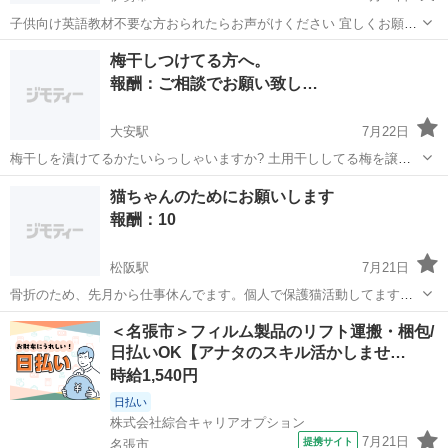
子供向け英語教材不要な方おられたらお声がけください 宜しくお願い
致します🙇
三重
伊勢市
買いたい/ください
梅干しつけてる方へ。
報酬：ご相談でお願い致し…
大安駅
7月22日
梅干しを漬けてるかたいらっしゃいますか? 土用干ししてる梅を譲っ
て頂ける方を探しています。 どうか、ご連絡頂けますようよろしくお
三重
いなべ市
大安駅
買いたい/ください
猫ちゃんのためにお願いします
願い致します。
報酬：10
松阪駅
7月21日
骨折のため、先月から仕事休んでます。個人で保護猫活動してます。
収入が減ってるので、キャットフウドを助けてもらえませんか。車に
三重
松阪市
松阪駅
買いたい/ください
＜名張市＞フィルム製品のリフト運搬・梱包/
乗れませんので、届けていただけたら、幸いです。
日払いOK【アナタのスキル活かしませ…
時給1,540円
日払い
株式会社綜合キャリアオプション
7月21日
提携サイト
名張市