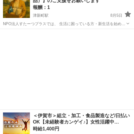
品）】のご支援をお願いします
報酬：1
津新町駅
8月5日
NPO法人すたーつプラスでは、 生活に困っている方・新生活を始める
方への支援活動を行っています。 現在、 ① 食料品 ② 新品の生活用品
三重
津市
津新町駅
買いたい/ください
食料品
を募集しています。 【① 食料品について】 【募集しているもの】 ・
レトルト食...
＜伊賀市＞組立・加工・食品製造など/日払い
OK【未経験者カンゲイ♪】女性活躍中…
時給1,400円