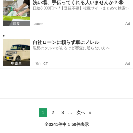
よろしくお願いいたしますm(*_ _...
洗い場、手伝ってくれる人いませんか？😭
日給8,000円〜 /【登録不要】複数サイトまとめて検索✨
Ad
Lacotto
自社ローンに頼らず車にノレル
理想のクルマがあるけど審査に通らない方へ
Ad
（株）ICT
1
2
3
...
次へ
全3241件中 1-50件表示