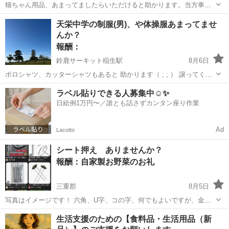
猫ちゃん用品、あまってましたらいただけると助かります。当方車が
ないのと足腰不自由なため、自宅まで持ってきていただける方よろし
三重
津市
高茶屋駅
買いたい/ください
シート
天栄中学の制服(男)、や体操服あまってませ
くお願い致します。消耗品のペットシートやネコ砂や猫えさおもちゃ
んか？
などあればありがたいです。
報酬：
鈴鹿サーキット稲生駅
8月6日
ポロシャツ、カッターシャツもあると 助かります（ ; ; ） 譲ってくだ
さる方はいませんか？？ または、貸してくださる方はいませんか？？
三重
鈴鹿市
鈴鹿サーキット稲生駅
買いたい/ください
ラベル貼りできる人募集中☺️✨
（ ; ; ）
日給例1万円〜／誰とも話さずカンタン座り作業
Ad
Lacotto
シート押え ありませんか？
報酬：自家製お野菜のお礼
三重郡
8月5日
写真はイメージです！ 六角、U字、コの字、何でもよいですが、金属
のものでお願いします🙇‍♀ 数がたくさんあると助かります。
三重
三重郡
買いたい/ください
シート
生活支援のための【食料品・生活用品（新