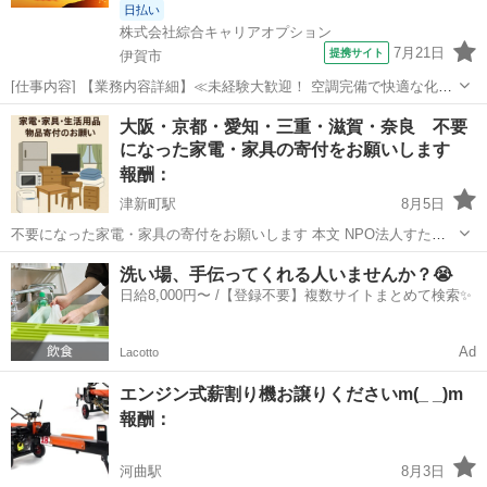
日払い
株式会社綜合キャリアオプション
7月21日
提携サイト
伊賀市
[仕事内容] 【業務内容詳細】≪未経験大歓迎！ 空調完備で快適な化粧
品製造会社での製造業務≫ 頭髪用化粧品製造会社でのお仕事です自動
三重
伊賀市
工場
大阪・京都・愛知・三重・滋賀・奈良 不要
充填機に化粧品のボトル、 キャップ、 中栓を入れていく工程からはじ
になった家電・家具の寄付をお願いします
め慣れてくればボトルへ液を...
報酬：
津新町駅
8月5日
不要になった家電・家具の寄付をお願いします 本文 NPO法人すたー
つプラスでは、 生活に困っている方・新生活を始める方への支援とし
三重
津市
津新町駅
買いたい/ください
NPO法人
洗い場、手伝ってくれる人いませんか？😭
て 家電・家具・生活用品の寄付を募集しています。 【募集している
日給8,000円〜 /【登録不要】複数サイトまとめて検索✨
物】 ・洗濯機 ・電子レン...
Ad
Lacotto
エンジン式薪割り機お譲りくださいm(_ _)m
報酬：
河曲駅
8月3日