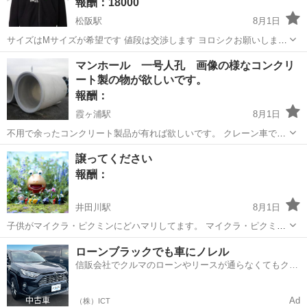
報酬：18000
松阪駅
8月1日
サイズはMサイズが希望です 値段は交渉します ヨロシクお願いしま
す。
三重
津市
松阪駅
買いたい/ください
マンホール 一号人孔 画像の様なコンクリ
ート製の物が欲しいです。
報酬：
霞ヶ浦駅
8月1日
不用で余ったコンクリート製品が有れば欲しいです。 クレーン車で引
取に伺います。 置き場に困った方や邪魔になっている方が居たら御一
三重
四日市市
霞ヶ浦駅
買いたい/ください
マンホール
譲ってください
報ください。
報酬：
井田川駅
8月1日
子供がマイクラ・ピクミンにどハマリしてます。 マイクラ・ピクミン
のおもちゃやぬいぐるみ、衣類（120~）等を譲って下さる方いません
三重
亀山市
井田川駅
買いたい/ください
マイクラ
ローンブラックでも車にノレル
か？
信販会社でクルマのローンやリースが通らなくてもクル
マをご利用いただけるサービスがあります！
Ad
（株）ICT