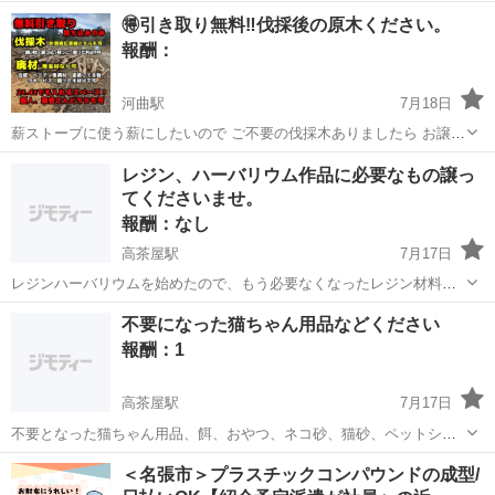
助かります その分大量に引き取れます！ 1度メッセージください😊
三重
四日市市
河曲駅
買いたい/ください
🉐引き取り無料‼️伐採後の原木ください。
報酬：
河曲駅
7月18日
薪ストーブに使う薪にしたいので ご不要の伐採木ありましたら お譲り
頂けると幸いですm(_ _)m ❌枝や細い木や葉っぱと根っこ不要です。
三重
四日市市
河曲駅
買いたい/ください
木材
レジン、ハーバリウム作品に必要なもの譲っ
❌虫食いや腐った木材も不要です。 枝打ちした原木なら いくらでも
てくださいませ。
受...
報酬：なし
高茶屋駅
7月17日
レジンハーバリウムを始めたので、もう必要なくなったレジン材料、
ハーバリウム材料、レジンライト、レジン液、型、丸カンなどや、ラ
三重
津市
高茶屋駅
買いたい/ください
レジン
不要になった猫ちゃん用品などください
メや素材などレジン作品を作るのにひつような余っていましたらお譲
報酬：1
り願いたいです。足腰が悪いのと、車がな...
高茶屋駅
7月17日
不要となった猫ちゃん用品、餌、おやつ、ネコ砂、猫砂、ペットシー
トの消耗品おもちゃなどありましたら頂けませんか？よろしくお願い
三重
津市
高茶屋駅
買いたい/ください
猫砂
＜名張市＞プラスチックコンパウンドの成型/
いたしますm(_ _)m