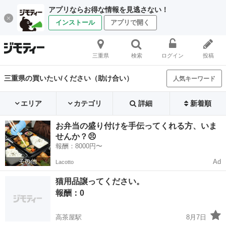
アプリならお得な情報を見逃さない！
インストール
アプリで開く
三重県
検索
ログイン
投稿
三重県の買いたい/ください（助け合い）
人気キーワード
エリア
カテゴリ
詳細
新着順
お弁当の盛り付けを手伝ってくれる方、いま
せんか？😣
報酬：8000円〜
Ad
Lacotto
猫用品譲ってください。
報酬：0
高茶屋駅
8月7日