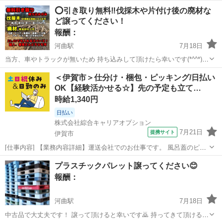
イズは140-150辺りで 不要なものがあれば よろしくお願いします。
三重
伊勢市
明野駅
買いたい/ください
⭕️引き取り無料‼️伐採木や片付け後の廃材な
ど譲ってください！
報酬：
河曲駅
7月18日
当方、車やトラックが無いため 持ち込みして頂けたら幸いです(*^^*)
造園屋さん便利屋さんからは 助かります！との声掛け頂きました！ 納
三重
四日市市
河曲駅
買いたい/ください
廃材
＜伊賀市＞仕分け・梱包・ピッキング/日払い
屋を片付けたら出てきた木材や 伐採後の伐採木(針葉樹や広葉樹) 処分
OK【経験活かせる☆】先の予定も立て…
に困ってる方！ ...
時給1,340円
日払い
株式会社綜合キャリアオプション
7月21日
提携サイト
伊賀市
[仕事内容] 【業務内容詳細】運送会社でのお仕事です。 風呂蓋のピッ
キングを任せいたします。 【取扱製品情報】風呂蓋 。＋お仕事探しは
三重
伊賀市
仕分け
プラスチックパレット譲ってください😊
コンシェルスタッフにおまかせ＋。 あなたのお仕事探しをしっかりサ
報酬：
ポート！ たとえば… ...
河曲駅
7月18日
中古品で大丈夫です！ 譲って頂けると幸いです🙇 持ってきて頂けると