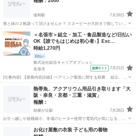
報酬：2000
徳和駅
7月28日
青と緑の２枚譲って頂けませんか？ スヌーピーが大好きで探していま
すm(._.)m
三重
松阪市
徳和駅
買いたい/ください
＜名張市＞組立・加工・食品製造など/日払い
OK【誰でもはじめは初心者♪】Exc…
時給1,270円
日払い
株式会社綜合キャリアオプション
7月21日
提携サイト
名張市
[仕事内容] 【業務内容詳細】ベアリング製造に関する研磨、 組立、 検
査ならびにそれらに付属する業務をお任せいたします。 ライン作業で
三重
名張市
工場
熱帯魚、アクアリウム用品引き取ります「大
す。 【取扱製品情報】自動車用ベアリング部品 。＋お仕事探しはコン
阪・奈良・京都・三重・滋賀」
シェルスタッフにおまか...
報酬：
桔梗が丘駅
7月28日
お引っ越しや規模縮小、冬場のヒーター使用で電気代が気になる、繁
殖などの事情で生体や備品を譲ってもいいという方がいらっしゃれば
三重
名張市
桔梗が丘駅
買いたい/ください
熱帯魚
お化け屋敷の衣装 子ども用の着物
よろしくお願い致します。 水槽丸ごとの取り外し、運搬などもさせて