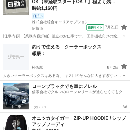
OK【未経験スタートOK！】程よく残…
時給1,160円
日払い
株式会社綜合キャリアオプション
7月21日
提携サイト
伊賀市
[仕事内容] 【業務内容詳細】組立のお仕事です。 工作機械向けの蛇腹
を製造している企業様で組立をしていただきます。 【取扱製品情報】
三重
伊賀市
工場
釣りで使える クーラーボックス
工作機械向けの蛇腹 。＋お仕事探しはコンシェルスタッフにおまかせ
報酬：
＋。 あなたのお仕事探し...
松阪駅
8月2日
大きいクーラーボックスはある為、 キス用のそんなに大きすぎないク
ーラーボックスを求めています。 津市〜伊勢市でお願いします。
三重
松阪市
松阪駅
買いたい/ください
ローンブラックでも車にノレル
信販会社でクルマのローンやリースが通らなくてもクル
マをご利用いただけるサービスがあります！
Ad
（株）ICT
オニツカタイガー ZIP-UP HOODIE / シップ
アップフーディ