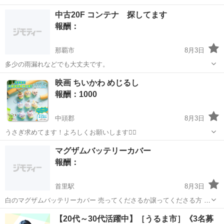
取りある場所分かる方 連絡お願いします トヨタ、ニッサン、ススギ
沖縄
沖縄市
てだこ浦西駅
買いたい/ください
中古20F コンテナ 探してます
ダイハツ、ホンダ、マツダ スバル、ミツビシ、レクサス
ハイブリッド
報酬：
那覇市
8月3日
多少の雨漏れなどでも大丈夫です。
沖縄
那覇市
買いたい/ください
映画 ちいかわ めじるし
報酬：1000
中頭郡
8月3日
うさぎ求めてます！よろしくお願いします🙇‍♀️
沖縄
中頭郡
買いたい/ください
うさぎ
マグザムバッテリーカバー
報酬：
首里駅
8月3日
白のマグザムバッテリーカバー 売ってくださるか譲ってくださる方 い
ませんか？😭💦 至急ほしいです😭💦
沖縄
南城市
首里駅
買いたい/ください
【20代～30代活躍中】［うるま市］《3名募