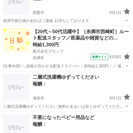
那覇市
8月1日
使用可能な物があればご連絡 お待ちしております。
沖縄
那覇市
買いたい/ください
【20代～50代活躍中】［糸満市西崎町］ルー
ト配送スタッフ／医薬品や雑貨などの…
時給1,300円
株式会社グロップ
6月8日
提携サイト
糸満市
[仕事内容] ＼資格が活かせる配送ドライバー！高時給1,300円！／ 服装
自由で、動きやすいお好きな私服での勤務が可能です◎ 作業中に、い
沖縄
糸満市
工場
二層式洗濯機ゆずってください
つでも水分が補給できる働きやすい環境です。 【医薬品や雑貨の配送
報酬：
ドライバー】 ...
浦添市
8月1日
二層式洗濯機ゆずってください 無料かあるいは安くゆずってください
こちらから取りに伺います
沖縄
浦添市
買いたい/ください
不要になったベビー用品など
報酬：