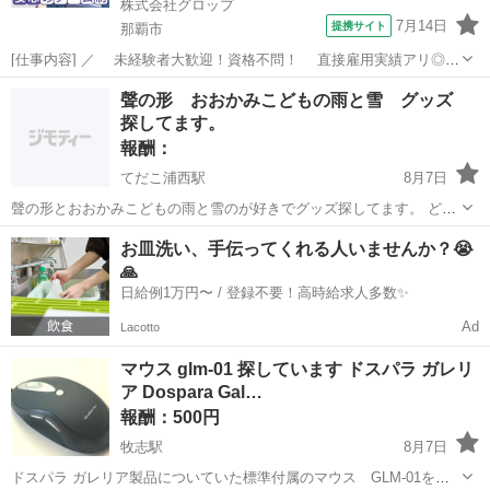
株式会社グロップ
7月14日
提携サイト
那覇市
[仕事内容] ／ 未経験者大歓迎！資格不問！ 直接雇用実績アリ◎
働きながらキャリアアップも目指せます！ ＼ 【施設内での青果や野
沖縄
那覇市
工場
聲の形 おおかみこどもの雨と雪 グッズ
菜の入出荷業務】 《仕事内容》 （雇入れ直後） 協同組合の青果・野
探してます。
菜等の取り扱い施設...
報酬：
てだこ浦西駅
8月7日
聲の形とおおかみこどもの雨と雪のが好きでグッズ探してます。 どち
らもDVDと漫画、パンフレットは持ってますがグッズはぜんぜん持っ
沖縄
沖縄市
てだこ浦西駅
買いたい/ください
お皿洗い、手伝ってくれる人いませんか？😭
てないのでお願いします
🙏
日給例1万円〜 / 登録不要！高時給求人多数✨
Ad
Lacotto
マウス glm-01 探しています ドスパラ ガレリ
ア Dospara Gal…
報酬：500円
牧志駅
8月7日
ドスパラ ガレリア製品についていた標準付属のマウス GLM-01を探