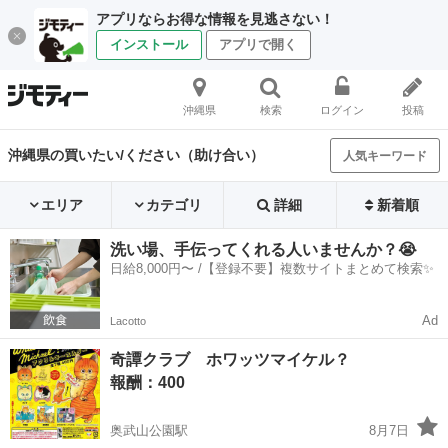
アプリならお得な情報を見逃さない！
インストール
アプリで開く
沖縄県
検索
ログイン
投稿
沖縄県の買いたい/ください（助け合い）
人気キーワード
エリア
カテゴリ
詳細
新着順
洗い場、手伝ってくれる人いませんか？😭
日給8,000円〜 /【登録不要】複数サイトまとめて検索✨
Ad
Lacotto
奇譚クラブ ホワッツマイケル？
報酬：400
奥武山公園駅
8月7日