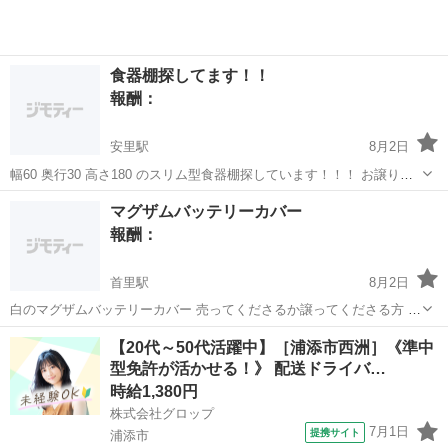
食器棚探してます！！
報酬：
安里駅
8月2日
幅60 奥行30 高さ180 のスリム型食器棚探しています！！！ お譲り頂
ける方いましたらご連絡お願いします🙏
沖縄
那覇市
安里駅
買いたい/ください
マグザムバッテリーカバー
報酬：
首里駅
8月2日
白のマグザムバッテリーカバー 売ってくださるか譲ってくださる方 い
ませんか？😭💦 至急ほしいです😭💦
沖縄
南城市
首里駅
買いたい/ください
【20代～50代活躍中】［浦添市西洲］《準中
型免許が活かせる！》 配送ドライバ…
時給1,380円
株式会社グロップ
7月1日
提携サイト
浦添市