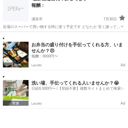
報酬：
式・メーカー・型番・...
浦添市
7月30日
近場のスーパーで買い物する時に使う予定です どなたか 安く譲っても
らえないでしょうか
沖縄
浦添市
買いたい/ください
お弁当の盛り付けを手伝ってくれる方、いま
せんか？😣
報酬：8000円〜
Ad
Lacotto
洗い場、手伝ってくれる人いませんか？😭
日給8,000円〜 /【登録不要】複数サイトまとめて検索✨
Ad
Lacotto