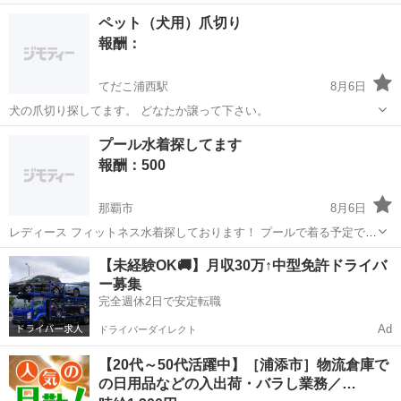
しています。 使っていた同製品が故障しました。 未使用もしくは未使
沖縄
那覇市
牧志駅
買いたい/ください
ペット（犬用）爪切り
用に近い状態ので、完動品をお譲り下さい。 あまりに遠い場所だと取
報酬：
りに行けません。...
てだこ浦西駅
8月6日
犬の爪切り探してます。 どなたか譲って下さい。
沖縄
うるま市
てだこ浦西駅
買いたい/ください
爪切り
プール水着探してます
報酬：500
那覇市
8月6日
レディース フィットネス水着探しております！ プールで着る予定です
♪ デザインはきにしません。 自宅に眠っている物はありませんか？
沖縄
那覇市
買いたい/ください
【未経験OK🚚】月収30万↑中型免許ドライバ
ー募集
完全週休2日で安定転職
Ad
ドライバーダイレクト
【20代～50代活躍中】［浦添市］物流倉庫で
の日用品などの入出荷・バラし業務／…