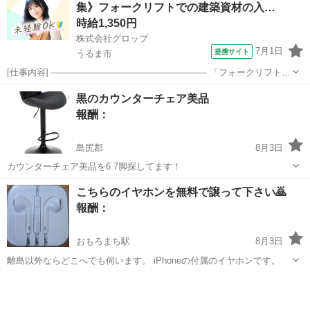
集》フォークリフトでの建築資材の入…
時給1,350円
株式会社グロップ
7月1日
提携サイト
うるま市
[仕事内容] ───────────────────────── 「フォークリフトの
資格はあるけど実務経験がない…」 「ブランクがあって自信がな
沖縄
うるま市
仕分け
黒のカウンターチェア美品
い…」 問題ございません！ フォークリフトの資格をお持ちであれば
報酬：
未経験者やブラ...
島尻郡
8月3日
カウンターチェア美品を6.7脚探してます！
沖縄
島尻郡
買いたい/ください
こちらのイヤホンを無料で譲って下さい🙇
報酬：
おもろまち駅
8月3日
離島以外ならどこへでも伺います。 iPhoneの付属のイヤホンです。
沖縄
那覇市
おもろまち駅
買いたい/ください