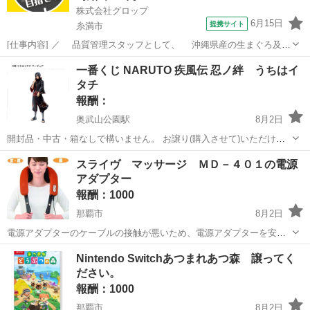
株式会社グロップ
6月15日
提携サイト
糸満市
[仕事内容] ／ 品質管理スタッフとして、 沖縄県産の生まぐろ及び
介護食を全国に広めよう！ ＼ 品質管理の経験が活かせる！新規事業の
沖縄
糸満市
工場
一番くじ NARUTO 疾風伝 忍ノ絆 うちはイ
介護食の中核メンバーを募集！ 理数系の学校卒なら未経験でもOK！
タチ
サポート体制が整って...
報酬：
奥武山公園駅
8月2日
開封品・中古・箱なしで構いません。 お譲り(購入させて)いただける
方を探しています🙇‍♀️ 当時は自引きできず、途中で挫折してしまいまし
沖縄
豊見城市
奥武山公園駅
買いたい/ください
スライヴ マッサージ ＭＤ－４０１の電源
た…。 NARUTOフィギュアが高騰している中で難しいお願いとは承知
アダプター
しておりますが、...
報酬：1000
那覇市
8月2日
電源アダプターのケーブルの接触が悪いため、電源アダプターを安く
譲っていただけると幸いです。 MODEL:IVP1200-2500Pと書いてあり
沖縄
那覇市
買いたい/ください
電源
Nintendo Switchあつまれあつ森 譲ってく
ます。 入力：ＡＣ１００Ｖ ５０ＶＡ 出力：ＤＣ１２Ｖ ２．５Ａ
ださい。
...
報酬：1000
那覇市
8月2日