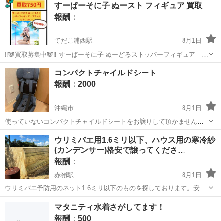
すーぱーそに子 ぬースト フィギュア 買取
報酬：
てだこ浦西駅
8月1日
‼️🐼買取募集中🐼‼️ すーぱーそに子 ぬーどるストッパーフィギュア―ブ
ラックビキニver.―
沖縄
浦添市
てだこ浦西駅
買いたい/ください
買取
コンパクトチャイルドシート
報酬：2000
沖縄市
8月1日
使っていないコンパクトチャイルドシートをお譲りして頂かませんで
しょうか？ 保育園をしていて、園児を送迎時や園外保育で車に乗せる
沖縄
沖縄市
買いたい/ください
保育園
ウリミバエ用1.6ミリ以下、ハウス用の寒冷紗
ことがあり、必要です。 できるだけ、お安く譲って頂けると助かりま
(カンデンサー)格安で譲ってくださ…
す。 宜しくお願いします🤲
報酬：
赤嶺駅
8月1日
ウリミバエ予防用のネット1.6ミリ以下のものを探しております。安く
で譲っていただけないでしょうか？
沖縄
糸満市
赤嶺駅
買いたい/ください
マタニティ水着さがしてます！
報酬：500