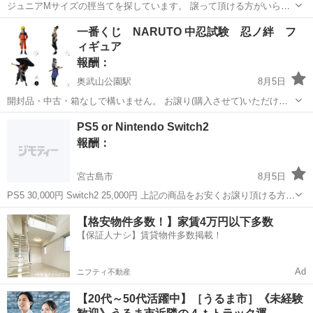
ジュニアMサイズの脛当てを探しています。 譲って頂ける方がいらっ
しゃったら助かります🥹🙏 よろしくお願い致します🙇‍♀️✨
沖縄
うるま市
買いたい/ください
一番くじ NARUTO 中忍試験 忍ノ絆 フ
ィギュア
報酬：
奥武山公園駅
8月5日
開封品・中古・箱なしで構いません。 お譲り(購入させて)いただける
方を探しています🙇‍♀️ 【中忍試験】 ・ナルト ・シカマル ・我愛羅
沖縄
豊見城市
奥武山公園駅
買いたい/ください
PS5 or Nintendo Switch2
【忍ノ絆】 ・サスケ 過去の一番くじで自引きできなかった物は、コツ
一番くじ
報酬：
コツとフリマサイト...
宮古島市
8月5日
PS5 30,000円 Switch2 25,000円 上記の商品をお安くお譲り頂ける方、
探してます。 どうかよろしくお願いします。
沖縄
宮古島市
買いたい/ください
【格安物件多数！】家賃4万円以下多数
【保証人ナシ】賃貸物件多数掲載！
Ad
ニフティ不動産
【20代～50代活躍中】［うるま市］《未経験