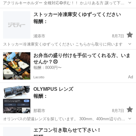
アクリルキーホルダー 全種対応✪求む！！ かぶりある方 譲って下さ
い_(_^_)_
沖縄
那覇市
奥武山公園駅
買いたい/ください
ストッカー冷凍庫安くゆずってください
キーホルダー
報酬：
浦添市
8月7日
ストッカー冷凍庫安くゆずってください こちらから取りに伺います
沖縄
浦添市
買いたい/ください
冷凍庫
お弁当の盛り付けを手伝ってくれる方、いま
せんか？😣
報酬：8000円〜
Ad
Lacotto
OLYMPUS レンズ
報酬：
那覇市
8月7日
オリンパスの望遠レンズを探しています。 300mm、400mm辺りのレ
ンズをお安く譲っていただける方、連絡お待ちしております。 よろし
沖縄
那覇市
買いたい/ください
エアコン引き取らせて下さい！
くお願いいたします🙏