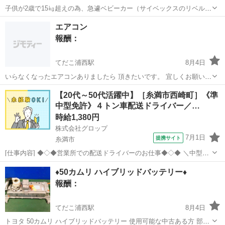
子供が2歳で15㎏超えの為、急遽ベビーカー（サイベックスのリベル）
を探しています。 もしお譲りいただけそうな方がおりましたら、宜し
沖縄
宜野湾市
浦添前田駅
買いたい/ください
エアコン
くお願いします🙇
報酬：
てだこ浦西駅
8月4日
いらなくなったエアコンありましたら 頂きたいです。 宜しくお願いい
たします🙇 取り外しも出来ます。
沖縄
沖縄市
てだこ浦西駅
買いたい/ください
【20代～50代活躍中】［糸満市西崎町］《準
中型免許》４トン車配送ドライバー／…
時給1,380円
株式会社グロップ
7月1日
提携サイト
糸満市
[仕事内容] ◆◇◆営業所での配送ドライバーのお仕事◆◇◆ ＼中型免
許保持者／ 2022年09月01日に糸満エリアに３拠点目の物流倉庫を構え
沖縄
糸満市
ドライバー
♦︎50カムリ ハイブリッドバッテリー♦︎
ました！ 様々な製品を取り扱い、卸先のメーカーも多岐にわたります
報酬：
♪ 【4トント...
てだこ浦西駅
8月4日
トヨタ 50カムリ ハイブリッドバッテリー 使用可能な中古ある方 部品