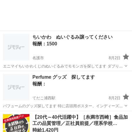
ちいかわ ぬいぐるみ譲ってください
報酬：1500
名護市
8月2日
エニマイちいかわくじのぬいぐるみでモモンガを探してます ダブり等
でお持ちでしたら宜しくお願いします
沖縄
名護市
買いたい/ください
Perfume グッズ 探してます
報酬：
てだこ浦西駅
8月2日
パフュームのグッズ探してます 特に店頭用ポスター、インディーズ時
代のチラシ、初期のグッズ探してます。よろしくお願いします
沖縄
沖縄市
てだこ浦西駅
買いたい/ください
【20代～40代活躍中】［糸満市西崎］食品加
工の品質管理／正社員前提／理系学校…
時給1,420円