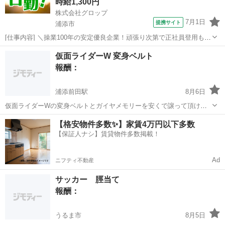
時給1,300円
株式会社グロップ
7月1日
提携サイト
浦添市
[仕事内容] ＼操業100年の安定優良企業！頑張り次第で正社員登用もあ
り／ ────────────────────────── 社員同士の仲が良く、風
沖縄
浦添市
工場
仮面ライダーW 変身ベルト
通しの良い社風が自慢で、 「人間関係でのストレスが少ない」との声
報酬：
も多数...
浦添前田駅
8月6日
仮面ライダーWの変身ベルトとガイヤメモリーを安くで譲って頂ける
方がいましたらご連絡お待ちしております。
沖縄
浦添市
浦添前田駅
買いたい/ください
【格安物件多数✨】家賃4万円以下多数
【保証人ナシ】賃貸物件多数掲載！
Ad
ニフティ不動産
サッカー 脛当て
報酬：
うるま市
8月5日