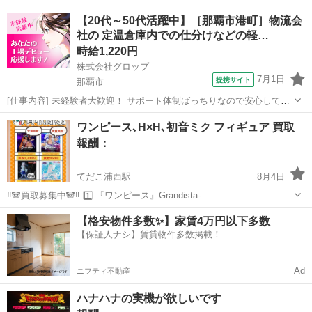
沖縄
那覇市
おもろまち駅
買いたい/ください
【20代～50代活躍中】［那覇市港町］物流会
社の 定温倉庫内での仕分けなどの軽…
時給1,220円
株式会社グロップ
7月1日
提携サイト
那覇市
[仕事内容] 未経験者大歓迎！ サポート体制ばっちりなので安心してス
タートできます。 【物流倉庫での仕分けや検品】 ◎仕事内容 （雇入
沖縄
那覇市
仕分け
ワンピース､H×H､初音ミク フィギュア 買取
れ直後） 業者向けの酒類などの飲料、調味料、コンビニ製品や日用
報酬：
品、食品を取り扱う 定...
てだこ浦西駅
8月4日
‼️🐼買取募集中🐼‼️ 1️⃣ 『ワンピース』Grandista-
MARSHALL.D.TEACH- 2️⃣ 『ワンピース』Grandista-
沖縄
浦添市
てだこ浦西駅
買いたい/ください
買取
【格安物件多数✨】家賃4万円以下多数
MONKEY.D.LUFFY GEAR5-Ⅲ 3️⃣ 『HUNTER×HUNT...
【保証人ナシ】賃貸物件多数掲載！
Ad
ニフティ不動産
ハナハナの実機が欲しいです