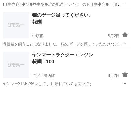
[仕事内容] ◆◇◆準中型免許の配送ドライバーのお仕事◆◇◆ ＼資格
えお活かせる／ 下記資格があれば実務経験がなくてもOK◎ ・中型免
沖縄
浦添市
ドライバー
猫のゲージ譲ってください。
許（8t限定） 2007年6月1日以前の普通免許取得者も可 （免許証に「中
報酬：
型車は中型（...
中頭郡
8月2日
保健猫を飼うことになりました。 猫のゲージを譲っていただけないで
しょうか。 よろしくお願いします。
沖縄
中頭郡
買いたい/ください
ヤンマートラクターエンジン
報酬：100
てだこ浦西駅
8月2日
ヤンマー3TNE78A探してます 壊れていても良いです
沖縄
名護市
てだこ浦西駅
買いたい/ください