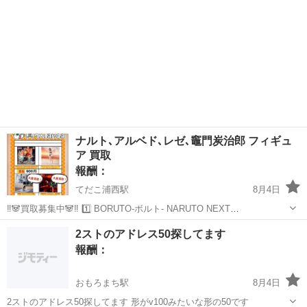
ナルト､アルベド､レゼ､竈門炭治郎 フィギュ
ア 買取
報酬：
てだこ浦西駅
8月4日
‼️🐼買取募集中🐼‼️ 1️⃣ BORUTO-ボルト- NARUTO NEXT
GENERATIONS VIBRATION STARS -UZUMAKI NARUTO-Ⅲ 2️⃣ 『オ
沖縄
浦添市
てだこ浦西駅
買いたい/ください
買取
2ストのアドレス50探してます
ーバーロード』ムチュートフィギュアー ...
報酬：
おもろまち駅
8月4日
2ストのアドレス50探してます 形がv100みたいな形の50です