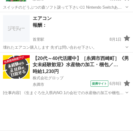
スイッチのどうぶつの森ソフト譲って下さい🙇‍♀️ Nintendo Switchあつ
まれあつ森
沖縄
那覇市
買いたい/ください
どうぶつの森
エアコン
報酬：
首里駅
8月1日
壊れたエアコン購入します 先ずは問い合わせ下さい。
沖縄
南城市
首里駅
買いたい/ください
【20代～40代活躍中】［糸満市西崎町］《男
女未経験歓迎》水産物の加工・梱包／…
時給1,230円
株式会社グロップ
6月8日
提携サイト
糸満市
[仕事内容] 《生まぐろ仕入県内NO.1の会社での水産物の加工や梱包》
生まぐろ仕入県内NO.1の会社として、 沖縄県産まぐろを中心に水産物
沖縄
糸満市
工場
を県内外に出荷しています。 業界未経験ではじめての人でも大丈夫で
す！ 「新しい業界に...