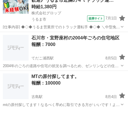
歓迎》うるま市近隣の４ｔトラック運…
時給1,380円
株式会社グロップ
7月1日
提携サイト
うるま市
[仕事内容] ◆◇◆うるま営業所でのトラック運転手 ◆◇◆ ＼中型免許
保持者！うるま市勝連南風原／ 約5,700坪の敷地面積に約1,500坪の保
沖縄
うるま市
ドライバー
石川市・宜野座村の2004年ごろの住宅地区
管スペース、通常の倉庫保管、配送に対応した 国内貨物の 取扱いの
報酬：7000
他、輸出、輸...
てだこ浦西駅
8月5日
2004年のごろの道路や住宅の状況を調べるため、ゼンリンなどの住宅
地図を探してます。 石川市・宜野座村のものをお持ちの方は7000円く
沖縄
国頭郡
てだこ浦西駅
買いたい/ください
MTの原付探してます。
らいで譲っていただけないでしょうか？ 売れないと言うことであれば
報酬：100000
一旦貸していただいて、また...
古島駅
8月4日
mtの原付探してます！なるべく早めに取引できる方が いいです！よろ
しくお願いします
沖縄
那覇市
古島駅
買いたい/ください