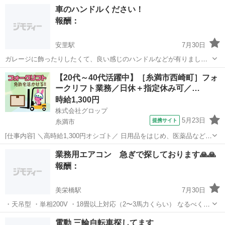
連絡下さい。 取引場所どちらでも取りに行きます。 宜しくお願いしま
沖縄
沖縄市
てだこ浦西駅
買いたい/ください
車のハンドルください！
す。
報酬：
安里駅
7月30日
ガレージに飾ったりしたくて、良い感じのハンドルなどが有りました
是非よろしくお願いします。
沖縄
那覇市
安里駅
買いたい/ください
ガレージ
【20代～40代活躍中】［糸満市西崎町］フォ
ークリフト業務／日休＋指定休み可／…
時給1,300円
株式会社グロップ
5月23日
提携サイト
糸満市
[仕事内容] ＼高時給1,300円オシゴト／ 日用品をはじめ、医薬品など幅
広い製品を取り扱っている倉庫！ 浅築の綺麗な職場です♪ 【フォーク
沖縄
糸満市
工場
業務用エアコン 急ぎで探しております🙏🙏
リフト業務と軽作業】 《仕事内容》 （雇入れ直後） 倉庫内でのフォ
報酬：
ークリフト...
美栄橋駅
7月30日
・天吊型 ・単相200V ・18畳以上対応（2〜3馬力くらい） なるべく安
い中古を探しております😞🙏 買い替えなどで不要になったもの、また
沖縄
那覇市
美栄橋駅
買いたい/ください
電動 三輪自転車探してます
不要になる予定がある、など ご連絡頂けますと大変助かります。 年