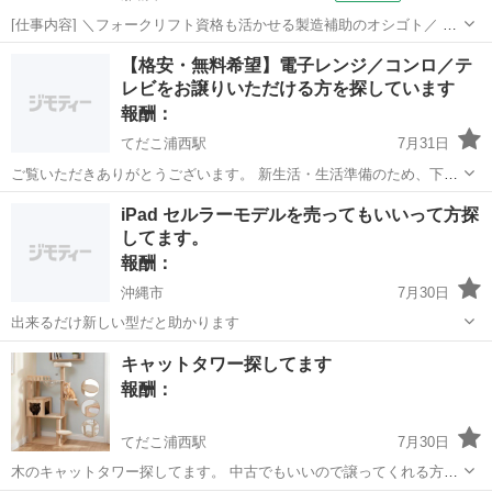
[仕事内容] ＼フォークリフト資格も活かせる製造補助のオシゴト／ 正
社員登用制度あり！ 資格を活かして、キャリアアップしたい方にオス
沖縄
那覇市
工場
【格安・無料希望】電子レンジ／コンロ／テ
スメ☆ 独自の休暇制度が多数あり、メリハリつけて働けます◎ 【有名
レビをお譲りいただける方を探しています
企業での製造補助】...
報酬：
てだこ浦西駅
7月31日
ご覧いただきありがとうございます。 新生活・生活準備のため、下記
の家電を探しております。 ​ご不要になったものや、買い替えで手放す
沖縄
宜野湾市
てだこ浦西駅
買いたい/ください
iPad セルラーモデルを売ってもいいって方探
ご予定のものがございましたら、無料または格安でお譲りいただけな
してます。
いでしょうか。 ​■ 探している...
報酬：
沖縄市
7月30日
出来るだけ新しい型だと助かります
沖縄
沖縄市
買いたい/ください
キャットタワー探してます
報酬：
てだこ浦西駅
7月30日
木のキャットタワー探してます。 中古でもいいので譲ってくれる方ご