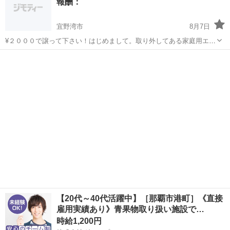
報酬：
宜野湾市
8月7日
¥２０００で譲って下さい！はじめまして。取り外してある家庭用エア
コン探してます！ 動作未確認OK! 基本午後からお伺いできます！！ ご
沖縄
宜野湾市
買いたい/ください
検討よろしくおねがいします！
【20代～40代活躍中】［那覇市港町］《直接
雇用実績あり》青果物取り扱い施設で…
時給1,200円