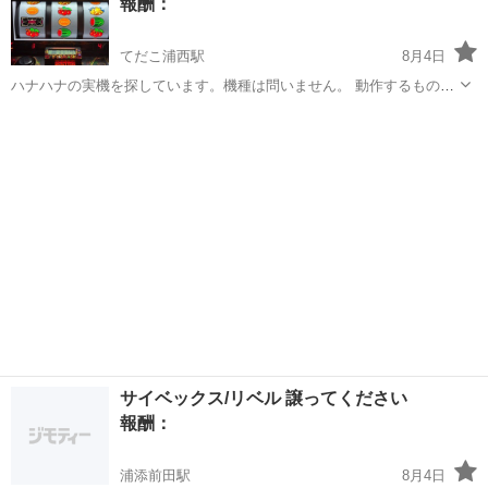
報酬：
てだこ浦西駅
8月4日
ハナハナの実機を探しています。機種は問いません。 動作するもので
あれば年式や機種は幅広く検討しています。 沖縄県であれば直接引き
沖縄
名護市
てだこ浦西駅
買いたい/ください
取り可能です。遠方の場合は発送もご相談ください。 お譲りいただけ
る方は、機種名・状態・希望金額を...
サイベックス/リベル 譲ってください
報酬：
浦添前田駅
8月4日