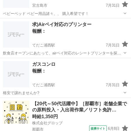
宮古島市
7月31日
ベビーベッド ベビー用品諸々、、 購入希望です！
沖縄
宮古島市
買いたい/ください
求)Airペイ対応のプリンター
報酬：
てだこ浦西駅
7月31日
飲食店オープンにあたって、airペイ対応のレシートプリンターを探し
ています。中古でも使用に問題がなければ構いませんので、ご連絡下
沖縄
沖縄市
てだこ浦西駅
買いたい/ください
ガスコンロ
さい🙇🏻‍♀️
報酬：
てだこ浦西駅
7月31日
格安で譲れませんか?
沖縄
沖縄市
てだこ浦西駅
買いたい/ください
【20代～50代活躍中】［那覇市］老舗企業で
の原料投入・入出荷作業／リフト免許…
時給1,350円
株式会社グロップ
6月8日
提携サイト
那覇市