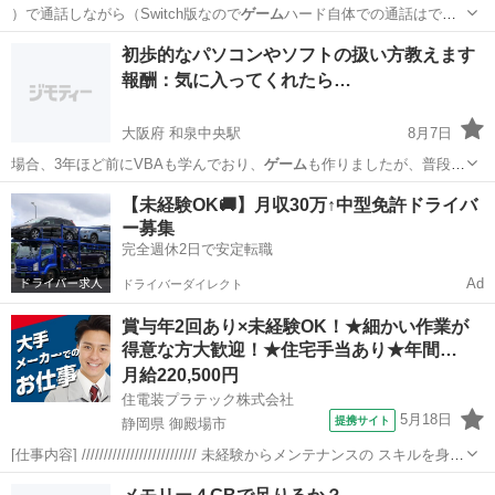
）で通話しながら（Switch版なので
ゲーム
ハード自体での通話はでき
ません）、岐阜…
岐阜
揖斐郡
教えたい
スキル
初歩的なパソコンやソフトの扱い方教えます
報酬：気に入ってくれたら…
大阪府 和泉中央駅
8月7日
場合、3年ほど前にVBAも学んでおり、
ゲーム
も作りましたが、普段使
うことが少なく教…
大阪
和泉市
和泉中央駅
教えたい
【未経験OK🚚】月収30万↑中型免許ドライバ
ー募集
完全週休2日で安定転職
Ad
ドライバーダイレクト
賞与年2回あり×未経験OK！★細かい作業が
得意な方大歓迎！★住宅手当あり★年間…
月給220,500円
住電装プラテック株式会社
5月18日
提携サイト
静岡県 御殿場市
[仕事内容] ////////////////////////// 未経験からメンテナンスの スキルを身に
つけられるお仕事です！ 模型やプラモデルの作成など、 細かい作業が
静岡
御殿場市
工場