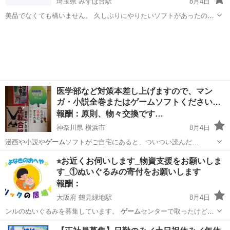
埼玉県 みずほ台駅
8月4日
美品でなくても構いません。 久しぶりにやりたいソフトがあったので
起動するアドバンス、SPなどありましたら教えていただきたいです。
埼玉
入間郡
みずほ台駅
買いたい/ください
状態見て金額相談させてください。
医学部など対策本差し上げますので、マン
ガ・小説全巻またはゲームソフトください。
…
報酬：原則、物々交換です…
神奈川県 横浜市
8月4日
漫画や小説や
ゲーム
ソフトがご自宅にあると、ついつい読んだ…
神奈川
横浜市
交換したい
ゲームソフト
⭐︎お近くお伺いします_物資支援をお願いしま
す_①ぬいぐるみの寄付をお願いします
報酬：
大阪府 鶴見緑地駅
8月4日
ンルのぬいぐるみを募集しています。
ゲーム
センターで取ったけど余
っている… もら…
大阪
大阪市
鶴見緑地駅
買いたい/ください
こども