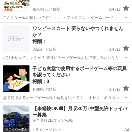
東京都 三ノ輪駅
8月7日
こんな
ゲーム
が欲しいです！ ・… ・ファミコン ・
ゲーム
ボーイ ・
東京
台東区
三ノ輪駅
買いたい/ください
ワンピースカード 要らないやつくれません
か？
報酬：
大阪府 大日駅
8月7日
だけませんでしょうか？ 普通にカード
ゲーム
として楽しみたいなと思
っていますので、…
大阪
門真市
大日駅
買いたい/ください
子ども食堂で使用するボードゲーム等の玩具
を譲ってください
報酬：0
兵庫県 尼崎駅
8月7日
堂で使用するボード
ゲーム
等の玩具を譲ってく… オセロ・ポカポン
ゲ
ーム
・ドンジャラ・人生…
ゲーム
・どうぶつ ジャン…
兵庫
尼崎市
尼崎駅
買いたい/ください
こども食堂
【未経験OK🚚】月収30万↑中型免許ドライバ
ー募集
完全週休2日で安定転職
Ad
ドライバーダイレクト