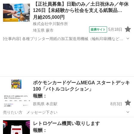
埼玉
草加市
草加駅
手伝いたい/助けたい
自作PC
【正社員募集】日勤のみ／土日祝休み／年休
126日【未経験から社会を支える紙製品…
月給205,000円
株式会社中川製作所
5月18日
提携サイト
埼玉県 蕨市
[仕事内容] 各種プリンター用紙の加工製造用機械（輪転印刷機など）
の 操作をお任せします。 ＜具体的には…＞ ・印刷機械やスリッター
埼玉
蕨市
工場
機の操作、製品の製造 ・製品に応じた機械の設定・調整 （裁断・型
抜き・ミシン目・穴開け加...
ポケモンカードゲームMEGA スタートデッキ
100「バトルコレクション」
報酬：
群馬県 本庄駅
8月3日
売りたい方 メッセージ下さい
群馬
伊勢崎市
本庄駅
買いたい/ください
コレクション
レトロゲーム機買い取りします
報酬：