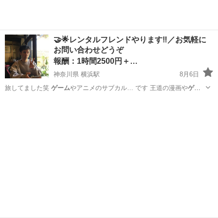
🤝🌟レンタルフレンドやります‼️／お気軽に
お問い合わせどうぞ
報酬：1時間2500円＋…
神奈川県 横浜駅
8月6日
旅してました笑
ゲーム
やアニメのサブカル… です 王道の漫画や
ゲー
ム
は大半知っています…
神奈川
横浜市
横浜駅
手伝いたい/助けたい
場所