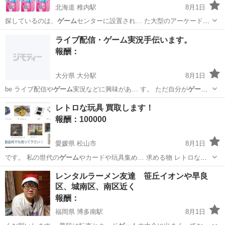
北海道 稚内駅
8月1日
探しているのは、
ゲーム
センターに設置され… た大型のアーケード
ゲ
ーム
機本体です。 ※… 収 引越し 閉店
ゲーム
センター ゲーセ
北海道
札幌市
稚内駅
買いたい/ください
筐体
ライブ配信・ゲーム実況手伝います。
ン… アーケード
ゲーム
ゲーム
中古 体 アーケード
ゲーム
機
報酬：
大分県 大分駅
8月1日
be ライブ配信や
ゲーム
実況などに興味があ… す。 ただ自分が
ゲーム
などをほとんどしな… います。 そこで
ゲーム
実況やライブ配信を…
大分
大分市
大分駅
手伝いたい/助けたい
レトロな玩具 買取します！
。 内容としては
ゲーム
実況、スポーツやイ…
報酬：100000
愛媛県 松山市
8月1日
です。 私の世代の
ゲーム
やカードや玩具集め… 求める物 レトロな
ゲ
ーム
、
ゲーム
ボーイアドバンス本… 体、
ゲーム
ボーイアドバンスS…
愛媛
松山市
買いたい/ください
玩具
レンタルラーメン友達 笹丘イオンや早良
区、城南区、南区近く
報酬：
福岡県 博多南駅
8月1日