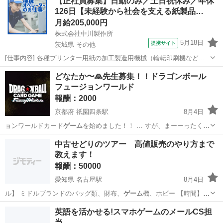
【正社員募集】日勤のみ／土日祝休み／年休
126日【未経験から社会を支える紙製品…
月給205,000円
株式会社中川製作所
5月18日
提携サイト
茨城県 その他
[仕事内容] 各種プリンター用紙の加工製造用機械（輪転印刷機など）
の 操作をお任せします。 ＜具体的には…＞ ・印刷機械やスリッター
茨城
その他
工場
どなたか〜🙏先生募集！！ドラゴンボール
機の操作、製品の製造 ・製品に応じた機械の設定・調整 （裁断・型
フュージョンワールド
抜き・ミシン目・穴開け加...
報酬：2000
京都府 祇園四条駅
8月4日
ョンワールドカード
ゲーム
を始めました！！ … すが、まーーったく
ゲ
ーム
の流れや細かいルー…
京都
京都市
祇園四条駅
教えて
中古せどりのツアー 高値販売のやり方まで
教えます！
報酬：50000
愛知県 名古屋駅
8月4日
ル】 ミドルブランドのバッグ類、財布、
ゲーム
機、ホビー 【時間】
11時〜1…
愛知
名古屋市
名古屋駅
教えたい
せどり
英語を活かせる!スマホゲームのメールCS担
当