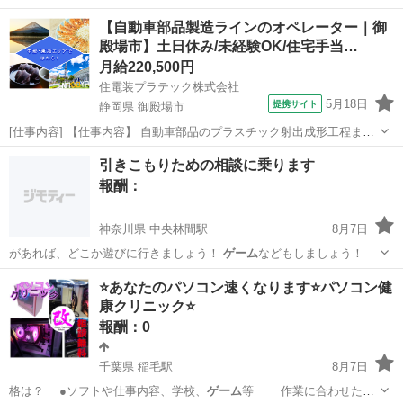
【自動車部品製造ラインのオペレーター｜御
殿場市】土日休み/未経験OK/住宅手当…
月給220,500円
住電装プラテック株式会社
5月18日
提携サイト
静岡県 御殿場市
[仕事内容] 【仕事内容】 自動車部品のプラスチック射出成形工程また
は組立工程での以下業務をお願いします。 ・生産段取り、チョコ停解
静岡
御殿場市
工場
引きこもりための相談に乗ります
除などの作業 ・箱替え、梱包などの作業 ・材料及び部材供給及び補助
報酬：
作業 ・物流や簡易保全作業...
神奈川県 中央林間駅
8月7日
があれば、どこか遊びに行きましょう！
ゲーム
などもしましょう！
神奈川
大和市
中央林間駅
手伝いたい/助けたい
⭐あなたのパソコン速くなります⭐パソコン健
康クリニック⭐
引きこもり
報酬：0
千葉県 稲毛駅
8月7日
格は？ ●ソフトや仕事内容、学校、
ゲーム
等 作業に合わせたパ