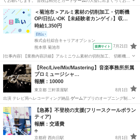
くお願いします。 普段は転売とカード
ゲーム
の大会に出まくってお小
遣い稼ぎして生活…
福岡
福岡市
博多南駅
手伝って/助けて
イオン
＜菊池市＞アルミ素材の切削加工・切断機
OP/日払いOK【未経験者カンゲイ♪】収…
時給1,350円
日払い
株式会社綜合キャリアオプション
7月21日
提携サイト
熊本県 菊池市
[仕事内容] 【業務内容詳細】アルミニウム素材の切削加工、 切断機オ
ペレーター【取扱製品情報】二輪部品 。＋お仕事探しはコンシェルス
熊本
菊池市
工場
【Rec/Live/Mix/Mastering】音楽事務所所属
タッフにおまかせ＋。 あなたのお仕事探しをしっかりサポート！ たと
プロミュージシャ…
えば… 「もう少しココ...
報酬：10000
東京都 三軒茶屋駅
8月1日
出演 テレビ局へレコーディング納品
ゲーム
アプリのオープニング制作
BGM制作…
東京
世田谷区
三軒茶屋駅
教えたい
トラック
【急募】不登校の支援(フリースクールボラン
ティア)
報酬：交通費
京都府 西向日駅
8月1日