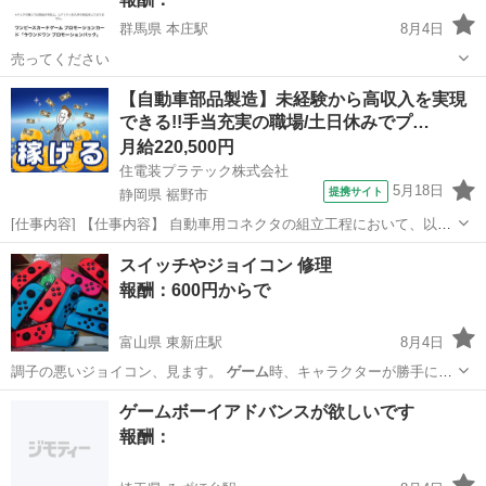
群馬県 本庄駅
8月4日
売ってください
群馬
伊勢崎市
本庄駅
買いたい/ください
【自動車部品製造】未経験から高収入を実現
できる!!手当充実の職場/土日休みでプ…
月給220,500円
住電装プラテック株式会社
5月18日
提携サイト
静岡県 裾野市
[仕事内容] 【仕事内容】 自動車用コネクタの組立工程において、以下
業務をお願いいたします。 ■生産設備の操作（射出成型機やプレス
静岡
裾野市
工場
スイッチやジョイコン 修理
機、組立機など） ■生産段取り ■箱替え ■材料供給及び補助作業 （業
報酬：600円からで
務の変更の範囲） 会社...
富山県 東新庄駅
8月4日
調子の悪いジョイコン、見ます。
ゲーム
時、キャラクターが勝手に動
く、ボタンが…
富山
富山市
東新庄駅
手伝いたい/助けたい
ジョイコン
ゲームボーイアドバンスが欲しいです
報酬：