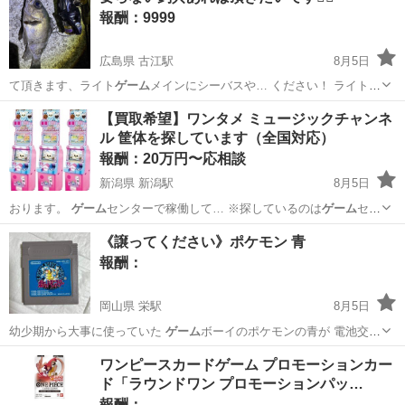
報酬：9999
製造を成形・プ...
広島県 古江駅
8月5日
て頂きます、ライト
ゲーム
メインにシーバスや… ください！ ライト
ゲ
ーム
全般やシーバス、シ…
広島
広島市
古江駅
買いたい/ください
釣具
【買取希望】ワンタメ ミュージックチャンネ
ル 筐体を探しています（全国対応）
報酬：20万円〜応相談
新潟県 新潟駅
8月5日
おります。
ゲーム
センターで稼働して… ※探しているのは
ゲーム
セン
ターに設置され… トミー／アーケード
ゲーム
／ ／アーケード筐体／
ゲ
新潟
新潟市
新潟駅
買いたい/ください
筐体
《譲ってください》ポケモン 青
ーム
機本体／買取／譲渡…
報酬：
岡山県 栄駅
8月5日
幼少期から大事に使っていた
ゲーム
ボーイのポケモンの青が 電池交換
しても…
岡山
倉敷市
栄駅
買いたい/ください
ワンピースカードゲーム プロモーションカー
ド「ラウンドワン プロモーションパッ…
報酬：