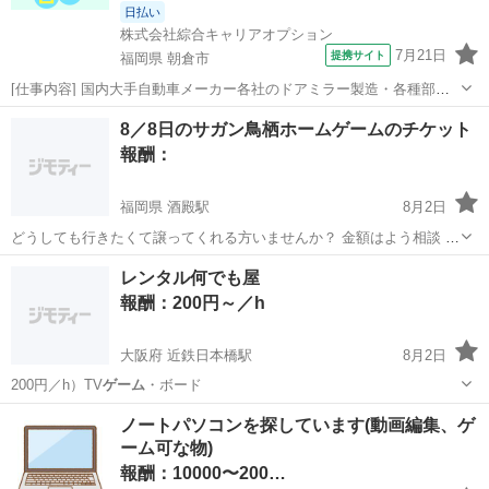
日払い
株式会社綜合キャリアオプション
7月21日
提携サイト
福岡県 朝倉市
[仕事内容] 国内大手自動車メーカー各社のドアミラー製造・各種部品
の組付作業・全自動機、 半自動機導入・部品運搬等その他付随業務有
福岡
朝倉市
工場
8／8日のサガン鳥栖ホームゲームのチケット
男女ともに活躍できる職場です。 工場内は空調設備も完備未経験から
報酬：
スタートしている方多数研修体制...
福岡県 酒殿駅
8月2日
どうしても行きたくて譲ってくれる方いませんか？ 金額はよう相談 福
岡インター付近に住んでいます。 平日夜に受け取りに行きます
福岡
糟屋郡
酒殿駅
買いたい/ください
レンタル何でも屋
報酬：200円～／h
大阪府 近鉄日本橋駅
8月2日
200円／h）TV
ゲーム
・ボード
大阪
大阪市
近鉄日本橋駅
手伝いたい/助けたい
手伝い
ノートパソコンを探しています(動画編集、ゲ
ーム可な物)
報酬：10000〜200…