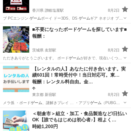
香川県 讃岐塩屋駅
8月2日
ブ PCエンジン
ゲーム
ボーイ ドー3DS、DS
ゲーム
ギア ネオジオ プ…
上記以外の本体、
ゲーム
ソフト、周辺機器等…
香川
丸亀市
讃岐塩屋駅
買いたい/ください
■不要になったボードゲームを探しています■
レトロゲーム
報酬：
茨城県 友部駅
8月2日
ただきありがとうございます。 ボード
ゲーム
が好きで、現在いくつか
探しています。 …
茨城
笠間市
友部駅
買いたい/ください
【レンタルの人】あなたに付き合います。実
績601回！常時受付中！当日対応可。東…
報酬：レンタル料自由。金…
東京都 新宿駅
8月2日
メラ係 ・ボード
ゲーム
、謎解きプレイ … ・アプリ
ゲーム
（PUBGモ
バイル… 【協力できるアプリ
ゲーム
】 ポケモンGO…
東京
新宿区
新宿駅
手伝いたい/助けたい
場所
＜朝倉市＞組立・加工・食品製造など/日払い
OK【誰でもはじめは初心者♪】程よく…
時給1,200円