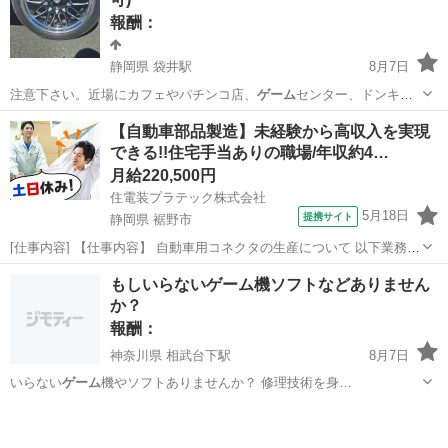
報酬：
静岡県 袋井駅
8月7日
注意下さい。近場にカフェやパチンコ店、
ゲーム
センター、ドンキホ
ーテなどありますので…
静岡
袋井市
袋井駅
その他
ホイール
【自動車部品製造】未経験から高収入を実現
できる!!住宅手当ありの職場/年収約4…
月給220,500円
住電装プラテック株式会社
5月18日
提携サイト
静岡県 裾野市
[仕事内容] 【仕事内容】 自動車用コネクタの生産について 以下業務を
ご担当いただきます。（雇入れ直後） ○製品の寸法測定、機能検査、
静岡
裾野市
工場
もしいらないゲーム機ソフトなどありません
外観検査業務 ○その他付随作業 （業務内容の変更の範囲） 会社が定め
か？
る範囲の業務 （...
報酬：
神奈川県 相武台下駅
8月7日
いらない
ゲーム
機やソフトありませんか？ 修理技術を身…
神奈川
厚木市
相武台下駅
買いたい/ください