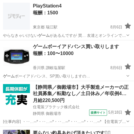
PlayStation4
報酬：1500
東京都 瑞江駅
8月6日
やらなきゃいけない
ゲーム
があるんですが 買… 友達とオンラインで
ゲ
ーム
をする約束してます…
東京
江戸川区
瑞江駅
貸して
ゲームボーイアドバンス買い取りします
報酬：100〜10000
香川県 讃岐塩屋駅
8月6日
ゲーム
ボーイアドバンス、SP買い取りしますの…
香川
丸亀市
讃岐塩屋駅
買いたい/ください
ファミコン
【静岡県／御殿場市】大手製造メーカーの正
社員募集／転勤なし／土日休み／年収例4…
月給220,500円
住電装プラテック株式会社
5月18日
提携サイト
静岡県 御殿場市
[仕事内容] ・‥…─*・‥…─*・‥…─*・‥…─*・‥…─* 【住電装プラ
テック株式会社】 当社では、 自動車の情報を伝達する重要な役割を果
静岡
御殿場市
工場
要らない釣具あれば頂きたいです🙇‍♂️
たしている、 ワイヤーハーネスの配線の分岐や接続を担うコネクタの