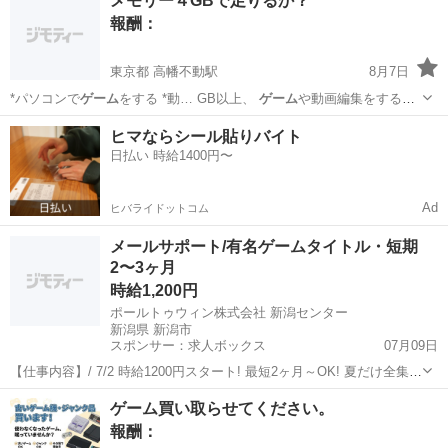
メモリー４GBで足りるか？
得意な方、大歓迎です！ //////////////...
報酬：
東京都 高幡不動駅
8月7日
*パソコンで
ゲーム
をする *動… GB以上、
ゲーム
や動画編集をする
な…
東京
多摩市
高幡不動駅
教えたい
ヒマならシール貼りバイト
日払い 時給1400円〜
Ad
ヒバライドットコム
メールサポート/有名ゲームタイトル・短期
2〜3ヶ月
時給1,200円
ポールトゥウィン株式会社 新潟センター
新潟県 新潟市
スポンサー：求人ボックス
07月09日
【仕事内容】/ 7/2 時給1200円スタート! 最短2ヶ月～OK! 夏だけ全集中
バイト! 推し活・イベント資金も しっかりGET MAX月収20万円以上可
アルバイト・パート
ゲーム買い取らせてください。
能 全世界で大人気の 有名ゲームタイトルに関われる! オープニングス
報酬：
タッフ...