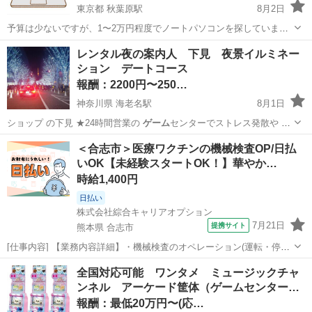
東京都 秋葉原駅
8月2日
予算は少ないですが、1〜2万円程度でノートパソコンを探していま
す！ 都内近郊や埼玉、千葉あたりでしたら直接引き取りできますが、
東京
千代田区
秋葉原駅
買いたい/ください
レンタル夜の案内人 下見 夜景イルミネー
遠方の場合は郵送をお願いする場合がございますm(_ _)m 動画編集や
ション デートコース
ゲーミングが可能でしたら...
報酬：2200円〜250…
神奈川県 海老名駅
8月1日
ショップ の下見 ★24時間営業の
ゲーム
センターでストレス発散や ガ
チャガチャ…
神奈川
海老名市
海老名駅
手伝いたい/助けたい
＜合志市＞医療ワクチンの機械検査OP/日払
いOK【未経験スタートOK！】華やか…
イルミネーション
時給1,400円
日払い
株式会社綜合キャリアオプション
7月21日
提携サイト
熊本県 合志市
[仕事内容] 【業務内容詳細】・機械検査のオペレーション(運転・停止
操作)・バイアルの投入作業、 整列作業・不良品の確認作業【取扱製品
熊本
合志市
工場
全国対応可能 ワンタメ ミュージックチャ
情報】医療用ワクチン 。＋お仕事探しはコンシェルスタッフにおまか
ンネル アーケード筐体（ゲームセンター…
せ＋。 あなたのお仕事...
報酬：最低20万円〜(応…