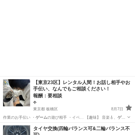
ソコン選びで…
千葉
千葉市
稲毛駅
教えたい
SSD
【東京23区】レンタル人間！お話し相手やお
手伝い、なんでもご相談ください！
報酬：要相談
東京都 板橋区
8月7日
作業のお手伝い ・
ゲーム
の遊び相手 ・イベ… 【趣味】 音楽🎸、
ゲー
ム
🎮、料理🍳 【連…
東京
板橋区
手伝いたい/助けたい
手伝い
タイヤ交換(四輪バランス可&二輪バランス不
可)