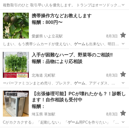
複数取引のひと 取引早い人を優先します。 トランプはオーソドックス
な柄、使用跡ありますので気にならない方へ。 現物そのままお渡しで
大阪
大阪市
桜ノ宮駅
交換したい
ゲーム
携帯操作方などお教えします
す。 求 食料品、飲料、日用品、引換券 不要 酒、小物、調味料、
報酬：800円〜
洗剤、トイレ用品、化粧品...
愛媛県 いよ立花駅
8月3日
しまい、もう携帯シムカードが使えない、
ゲーム
も出来ない、明日か
らどうしたらと言う方…
愛媛
松山市
いよ立花駅
手伝いたい/助けたい
ゲーム
入手が困難なハーブ、野菜等のご相談‼️
報酬：品物により応相談
北海道 元町駅
8月3日
ーパーファミコンまとめ売り、プレステ、
ゲーム
、アディダス、
PUMA子供キッズ服、ジ…
北海道
札幌市
元町駅
手伝いたい/助けたい
果物
【出張修理可能】PCが壊れたかも？！診断し
ます！自作相談も受付中
報酬：
埼玉県 草加駅
8月3日
Cがカクカクする」 「起動しない」 「
ゲーム
用PCを作りたい」 「動
画編集できるP…