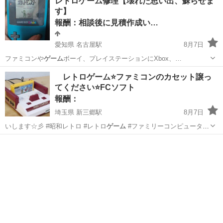
レトロゲーム修理【壊れた思い出、蘇らせま
す】
報酬：相談後に見積作成い…
愛知県 名古屋駅
8月7日
ファミコンや
ゲーム
ボーイ、プレイステーションにXbox、…
愛知
名古屋市
名古屋駅
手伝いたい/助けたい
レトロゲーム⭐️ファミコンのカセット譲っ
てください⭐️FCソフト
レトロゲーム
報酬：
埼玉県 新三郷駅
8月7日
いします☆彡 #昭和レトロ #レトロ
ゲーム
#ファミリーコンピューター
#ファミ…
埼玉
三郷市
新三郷駅
買いたい/ください
ファミコン