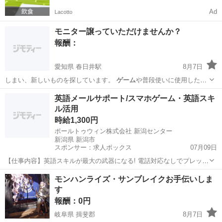
Ad
Lacotto
モニター譲っていただけませんか？
報酬：
愛知県 春日井駅
8月7日
しまい、新しいものを探しています。
ゲーム
や普段使いに使用したい
ので、ご不要にな…
愛知
春日井市
春日井駅
買いたい/ください
ゲーム
英語メールサポート/スマホゲーム・英語スキ
ル活用
時給1,300円
ポールトゥウィン株式会社 新潟センター
新潟県 新潟市
スポンサー：求人ボックス
07月09日
【仕事内容】英語スキルが最大の武器になる! 電話対応なしでプレッシ
ャー減! 髪色・ネイル・服装は自由 ゲーム好きが集まるワクワク空間!
アルバイト・パート
モンハンライズ・サンブレイクお手伝いしま
<仕事内容> 世界中のファンが遊ぶ 「スマホゲーム」に関する お問い
す
合わせ対応(英語メール作成...
報酬：0円
岐阜県 揖斐郡
8月7日