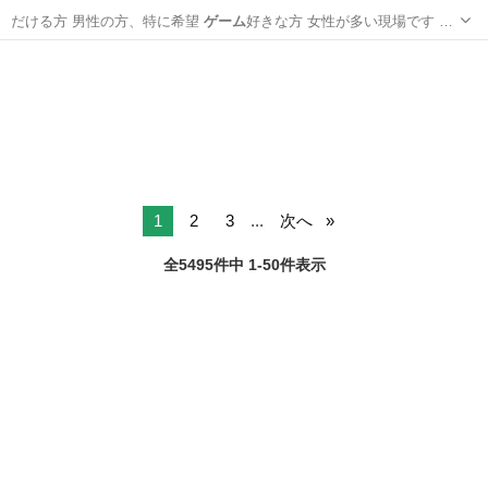
だける方 男性の方、特に希望
ゲーム
好きな方 女性が多い現場です …
京都
向日市
西向日駅
手伝って/助けて
フリースクール
1
2
3
...
次へ
全5495件中 1-50件表示