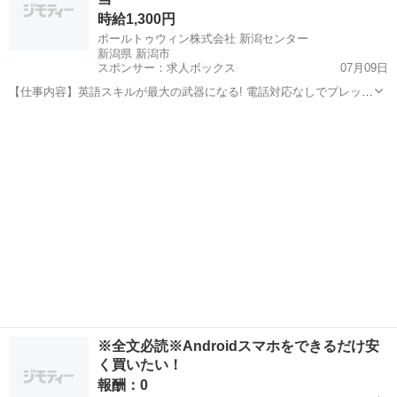
時給1,300円
ポールトゥウィン株式会社 新潟センター
新潟県 新潟市
スポンサー：求人ボックス
07月09日
【仕事内容】英語スキルが最大の武器になる! 電話対応なしでプレッシ
ャー減! 髪色・ネイル・服装は自由 ゲーム好きが集まるワクワク空間!
アルバイト・パート
<仕事内容> 世界中のファンが遊ぶ 「スマホゲーム」に関する お問い
合わせ対応(英語メール作成...
※全文必読※Androidスマホをできるだけ安
く買いたい！
報酬：0