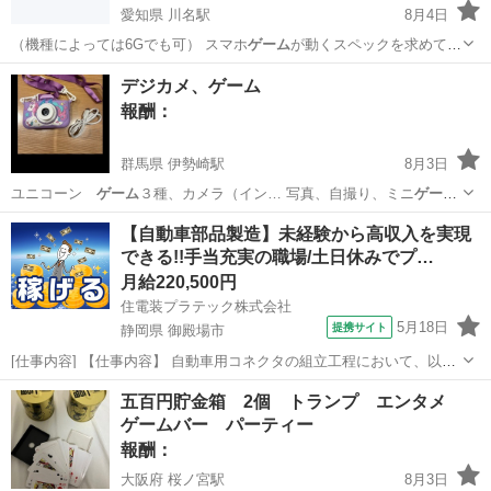
愛知県 川名駅
8月4日
（機種によっては6Gでも可） スマホ
ゲーム
が動くスペックを求めてい
ます。 報酬は…
愛知
名古屋市
川名駅
買いたい/ください
デジカメ、ゲーム
報酬：
群馬県 伊勢崎駅
8月3日
ユニコーン
ゲーム
３種、カメラ（イン… 写真、自撮り、ミニ
ゲーム
3種類が楽しめるデ… 機能はデジカメに
ゲーム
が入っている感じで…
群馬
伊勢崎市
伊勢崎駅
交換したい
ゲーム
【自動車部品製造】未経験から高収入を実現
できる!!手当充実の職場/土日休みでプ…
月給220,500円
住電装プラテック株式会社
5月18日
提携サイト
静岡県 御殿場市
[仕事内容] 【仕事内容】 自動車用コネクタの組立工程において、以下
業務をお願いいたします。 ■組立自動機の操作 ■生産段取り ■箱替え ■
静岡
御殿場市
工場
五百円貯金箱 2個 トランプ エンタメ
材料供給及び補助作業 （業務の変更の範囲） 会社が定める範囲の業務
ゲームバー パーティー
（勤務地の変...
報酬：
大阪府 桜ノ宮駅
8月3日