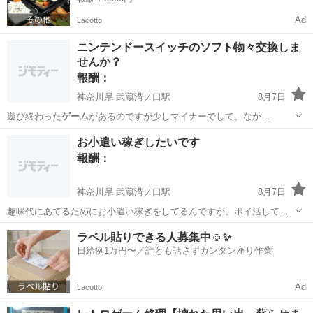
Ad
Lacotto
ニンテンドースイッチのソフト物々交換しま
せんか？
報酬：
神奈川県 武蔵溝ノ口駅
8月7日
遊び終わった
ゲーム
があるのですが少しマイナーでして、なか…
神奈川
川崎市
武蔵溝ノ口駅
交換したい
フリマ
お小遣い稼ぎしたいです
報酬：
神奈川県 武蔵溝ノ口駅
8月7日
趣味代にあてるためにお小遣い稼ぎをしてるんですが、ポイ活してて
もなかなかポイントがたまりません 何かいい方法知りませんか？
神奈川
川崎市
武蔵溝ノ口駅
教えて
ラベル貼りできる人募集中☺️✨
日給例1万円〜／誰とも話さずカンタン座り作業
Ad
Lacotto