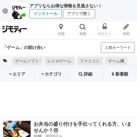
アプリならお得な情報を見逃さない！
インストール
アプリで開く
全国
検索
ログイン
投稿
「ゲーム」の助け合い
人気キーワード
ゲームソフト
レトロゲーム
ファミコン
ゲーム機
エリア
カテゴリ
詳細
新着順
お弁当の盛り付けを手伝ってくれる方、いま
せんか？😣
報酬：8000円〜