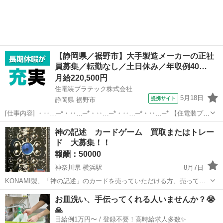
【静岡県／裾野市】大手製造メーカーの正社
員募集／転勤なし／土日休み／年収例40…
月給220,500円
住電装プラテック株式会社
5月18日
提携サイト
静岡県 裾野市
[仕事内容] ・‥…─*・‥…─*・‥…─*・‥…─*・‥…─* 【住電装プラ
テック株式会社】 当社では、 自動車の情報を伝達する重要な役割を果
静岡
裾野市
工場
神の記述 カードゲーム 買取またはトレー
たしている、 ワイヤーハーネスの配線の分岐や接続を担うコネクタの
ド 大募集！！
製造を成形・プ...
報酬：50000
神奈川県 横浜駅
8月7日
KONAMI製、「神の記述」のカードを売っていただける方、売ってい
るお店を紹介いただける方を大募集します！ ＜買取できるもの＞ 状態
神奈川
横浜市
横浜駅
買いたい/ください
買取
お皿洗い、手伝ってくれる人いませんか？😭
は美品または微傷のものを希望します。 ●vol.1（k-0112-で始まるも
🙏
の...
日給例1万円〜 / 登録不要！高時給求人多数✨