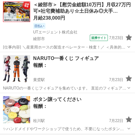
京都
京都市
太秦広隆寺駅
買いたい/ください
＜綾部市＞【慰労金総額10万円】月収27万円
す。仕事で必要なので探しております🙏
可×社宅費補助あり☆土日休み◎大手…
月給238,000円
日払い
UTエージェント株式会社
7月23日
提携サイト
綾部市
[仕事内容] ＼産業用ホースの製造オペレーター・検査！／ ＜具体的に
は…？＞ ①ホース本体に機械を使用して ホース本体に付属品を取り
京都
綾部市
工場
NARUTO一番くじ フィギュア
付ける ②出来上がったホースを検査し梱包する ☆①②の繰り返し作業
報酬：
です♪ 詳細につい...
黄檗駅
7月23日
NARUTOの一番くじフィギュアを集めています。 直近のフィギュアで
すと、A賞ナルト、E賞サソリ その前のはナルト、自来也、キラー・ビ
京都
宇治市
黄檗駅
買いたい/ください
ボタン譲ってください
ー それ以前のがある方はご連絡ください。
報酬：
桂川駅
7月22日
✨ハンドメイドやワークショップで使うため、不要になったボタンを
探しています。 ・サイズ、色、形は問いません ・バラバラでも大歓迎