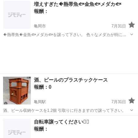
京都
京田辺市
京田辺駅
買いたい/ください
増えすぎた🐠熱帯魚🐟金魚🐟メダカ🐟
報酬：
亀岡市
7月31日
🐠熱帯魚🐠金魚🐟メダカ🐟を譲って下さい。 色々なメダカが特にた
くさん欲しいです。 選別漏れでも良いので。 色々な熱帯魚も欲しいで
京都
亀岡市
買いたい/ください
水草
す。
酒、ビールのプラスチックケース
報酬：0
亀岡駅
7月31日
酒、ビール収納ケースを1.2個 引取りに行きますので譲って下さい。
京都
亀岡市
亀岡駅
買いたい/ください
自転車譲ってください🙇‍♀️
報酬：