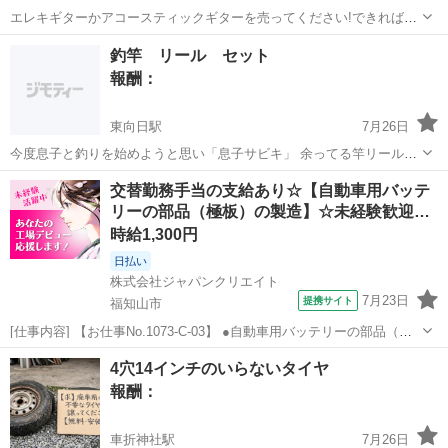
エレキギターかアコースティックギターを売ってください!できれば
8000円以内だとうれしいです。とにかく購入したいので、お気軽にお
京都
京都市
梅小路京都西駅
買いたい/ください
釣竿 リール セット
問い合わせください!ご検討よろしくお願いいたします。 エレキギター
報酬：
ならストラトタイプかフロ...
東向日駅
7月26日
今度息子と釣りを始めようと思い「息子サビキ」 余ってる竿リールほ
か諸々セットで 売って頂けたら嬉しいです。 お願い致します
京都
向日市
東向日駅
買いたい/ください
交替勤務手当の支給あり☆【自動車用バッテ
リーの部品（極板）の製造】☆未経験歓迎…
時給1,300円
日払い
株式会社ジャパンクリエイト
7月23日
提携サイト
福知山市
[仕事内容] 【お仕事No.1073-C-03】 ●自動車用バッテリーの部品（極
板）の製造 ・部材（シート）をラインにセット ・機械操作 ・
京都
福知山市
工場
4穴14インチのいらないタイヤ
出来上がった極板の外観検査、品質測定 ・その他付随する業務 ※工
報酬：
程内は保...
車折神社駅
7月26日