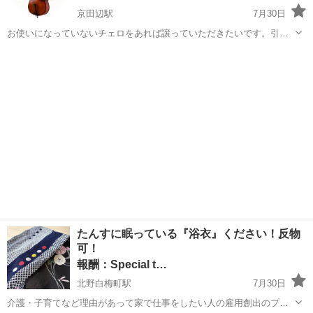
京田辺駅
7月30日
お使いになっていないチェロをあれば譲っていただきたいです。引き
取り伺えます。よろしくお願いします。
京都
京田辺市
京田辺駅
買いたい/ください
チェロ
たんすに眠っている『浴衣』ください！反物
可！
報酬：Special t…
北野白梅町駅
7月30日
介護・子育てなど理由があって家で仕事をしたい人の雇用創出のプロ