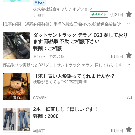
日払い
株式会社綜合キャリアオプション
7月21日
提携サイト
京都市
[仕事内容] 【業務内容詳細】半導体製造工場内での設備保全業務(クリ
ーンルーム内作業)工場内での半導体製造装置の設備メンテナンスや保
京都
京都市
工場
ダットサントラック テラノ D21 探しており
全業務 (未経験者OK 経験あれば尚良し)工場内での半導体製造装置
ます 部品取 不動 ご相談下さい
の保全。 機械の消耗品の脱...
報酬：ご相談
荒河かしの木台駅
8月8日
部品取りや実動などD21ダットサントラック テラノ 探しております。
ダットサントラック テラノ D21 ベストな希望は2000ccの前期 その他
京都
福知山市
荒河かしの木台駅
買いたい/ください
【求】古い人形譲ってくれませんか？
でも大丈夫です。 お持ちの方はご連絡下さい。 報酬は状態によって...
状態が悪くてもOK🙆‍♀️査定0円‼️
ダットサン
Ad
COYASH
2本 裾直ししてほしいです！
報酬：2000
城陽市
8月8日