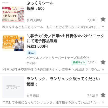
京都
福知山市
買いたい/ください
ぷっくりシール
報酬：500
長岡天神駅
7月31日
献血をするともらえるシール、もらったけど要らない方がおられまし
たらぜひ譲ってください！200mlならできますが、どこも200mlの献血
京都
長岡京市
長岡天神駅
買いたい/ください
＼駅チカ1分／日勤×土日祝休☆パナソニック
しておらず、400mlは私には難しく、もらうことができません。 よろ
にて電子部品製造
しくお願いします。
時給1,500円
日払い
パーソルファクトリーパートナーズ株式会社
7月25日
提携サイト
宇治市
[仕事内容] ★空調完備で快適◎働きやすい環境★ ＼未経験でも安心ス
タート♪／ ◎スマホやパソコン関連の電子部品製造ラインで、材料の
京都
宇治市
工場
ランリック、ランリュック譲ってください
セット、設備の監視、エラー復旧などをお任せします。 ◎駅からス
報酬：
グ！複数沿線から通えて通勤便...
京田辺駅
7月31日
卒業して不要になったランリュック、通学帽子を譲っていただきたい
です。男の子用です。