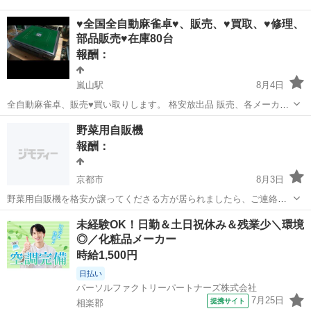
♥全国全自動麻雀卓♥、販売、♥買取、♥修理、
部品販売♥在庫80台
報酬：
嵐山駅
8月4日
全自動麻雀卓、販売♥買い取りします。 格安放出品 販売、各メーカー
大体あります。 部品販売 修理も承ります フルジャンクでも、場合に
京都
京都市
嵐山駅
買いたい/ください
全自動麻雀卓
野菜用自販機
より値段もつくこともありますので、問い合わせください。 麻雀用品
報酬：
買い取り。 売買、買取全国...
京都市
8月3日
野菜用自販機を格安か譲ってくださる方が居られましたら、ご連絡下
さい。宜しくお願い致します。
京都
京都市
買いたい/ください
自販機
未経験OK！日勤＆土日祝休み＆残業少＼環境
◎／化粧品メーカー
時給1,500円
日払い
パーソルファクトリーパートナーズ株式会社
7月25日
提携サイト
相楽郡