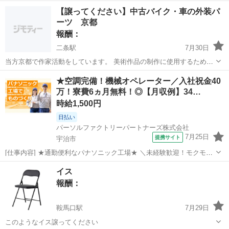
ジェクト始動を担う一着になります。（制作から販売までのパイロッ
京都
京都市
北野白梅町駅
買いたい/ください
【譲ってください】中古バイク・車の外装パ
トサンプル）心を込めて扱います。古いものの経年劣化で一部汚れて
ーツ 京都
いるなどでも問題ありません。「反物でい...
報酬：
二条駅
7月30日
当方京都で作家活動をしています。 美術作品の制作に使用するため、
不要になったバイクや車の外装パーツを探しています。 特に探してい
京都
京都市
二条駅
買いたい/ください
カウル
★空調完備！機械オペレーター／入社祝金40
るもの * フェンダー * カウル * タンク * バンパー * ドアパネル * ミラ
万！寮費6ヵ月無料！◎【月収例】34…
ーカバ...
時給1,500円
日払い
パーソルファクトリーパートナーズ株式会社
7月25日
提携サイト
宇治市
[仕事内容] ★通勤便利なパナソニック工場★ ＼未経験歓迎！モクモク
作業が好きな方必見♪／ ◎電子部品の製造に関わる機械オペレーター
京都
宇治市
仕分け
イス
や検査業務を担当します！ ◎材料のセット時に10kg程度の重量物を扱
報酬：
いますが、台車を使用す...
鞍馬口駅
7月29日
このようなイス譲ってください