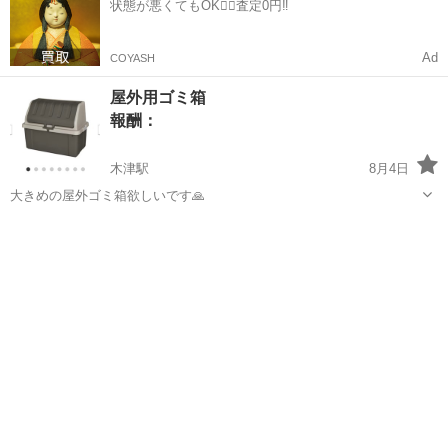
状態が悪くてもOK🙆‍♀️査定0円‼️
だとありがたいです よろしく...
Ad
COYASH
屋外用ゴミ箱
報酬：
木津駅
8月4日
大きめの屋外ゴミ箱欲しいです🙏
京都
木津川市
木津駅
買いたい/ください