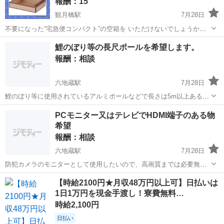
報酬：15
観月橋駅
7月28日
不要になった“宅急便コンパクト”の空箱を いただけないでしょうか？
宛名『剥がし後』あっても大丈夫です 一枚１５円で買います 新品、中
京都
京都市
観月橋駅
買いたい/ください
空箱
鯉のぼり等の長尺ポールを希望します。
古 不問です 伏見区向島から。
報酬：相談
六地蔵駅
7月28日
鯉のぼり等に使用されているアルミポールなどで長さは5m以上あると
助かります。 現状が立っている状態でも撤去に伺えると思います。 ア
京都
宇治市
六地蔵駅
買いたい/ください
PCモニター又はテレビでHDMI端子のある物
マチュア無線をしているのでワイヤー系アンテナに使用したいと考え
希望
ています。
報酬：相談
六地蔵駅
7月28日
防犯カメラのモニターとして使用したいので、高画質までは必要無い
ですがサイズは幅が50～80cmを希望します。 取りに伺います。
京都
宇治市
六地蔵駅
買いたい/ください
【時給2100円★月収48万円以上可】日払いは
1日1万円を現金手渡し！寮費無料…
時給2,100円
日払い