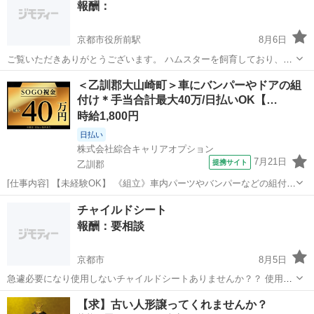
報酬：
ら側で決めて欲しいです。 また、京...
京都市役所前駅
8月6日
ご覧いただきありがとうございます。 ハムスターを飼育しており、使
用できる用品を探しています。 もしご不要になったものがありました
京都
京都市
京都市役所前駅
買いたい/ください
＜乙訓郡大山崎町＞車にバンパーやドアの組
ら、お譲りいただけると大変助かります。 探しているもの ・ケージ
付け＊手当合計最大40万/日払いOK【…
・回し車 ・給水ボトル...
時給1,800円
日払い
株式会社綜合キャリアオプション
7月21日
提携サイト
乙訓郡
[仕事内容] 【未経験OK】 《組立》車内パーツやバンパーなどの組付け
《塗装》車体の塗装、 水漏れ防止、 部分塗装(上塗り、 中塗り、 下塗
京都
乙訓郡
工場
チャイルドシート
り) 《検査》完成品の見た目チェック ※適正を見て、 配属先が決定し
報酬：要相談
ます 。＋お...
京都市
8月5日
急遽必要になり使用しないチャイルドシートありませんか？？ 使用頻
度が少ないため お安くまたは無料でいただけたら嬉しいです。 自転車
京都
京都市
買いたい/ください
【求】古い人形譲ってくれませんか？
またら車が無く知人の車（その時にお願いする）になりますので近場