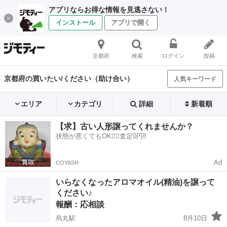
アプリならお得な情報を見逃さない！
インストール
アプリで開く
京都府
検索
ログイン
投稿
京都府の買いたい/ください（助け合い）
人気キーワード
エリア
カテゴリ
詳細
新着順
【求】古い人形譲ってくれませんか？
状態が悪くてもOK🙆‍♀️査定0円‼️
Ad
COYASH
いらなくなったアロマオイル(精油)を譲って
ください♪
報酬：応相談
烏丸駅
8月10日