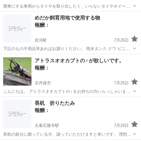
廃車にする車両からタイヤを取り出したく、いらないタイヤホイール
あれば引き取りにいきますので譲って頂きたいです。
京都
京都市
車折神社駅
買いたい/ください
廃車
めだか飼育用地で使用する物
報酬：
並河駅
7月26日
下記のもの不用品等あればお譲りください。 雨水タンク クワ ビニー
ルハウス 防草シート プラパレット めだか容器(お風呂、プール) 一輪
京都
亀岡市
並河駅
買いたい/ください
めだか
アトラスオオカブトの♀が欲しいです。
車 ステンレスシンク 電動ポンプ なんでもいいです
報酬：
京丹後市
7月25日
こんにちは。 アトラスオオカブトの♀をお持ちの方いらっしゃいませ
んか？ 余っていたり、安くで売りますの方、ご連絡お願いいたします
京都
京丹後市
買いたい/ください
長机 折りたたみ
報酬：
太秦広隆寺駅
7月24日
長机の処分に困っている方、譲っていただけますと幸いです。 理想と
しては腰くらいまでの高さがあるものであれば、大変嬉しく思いま