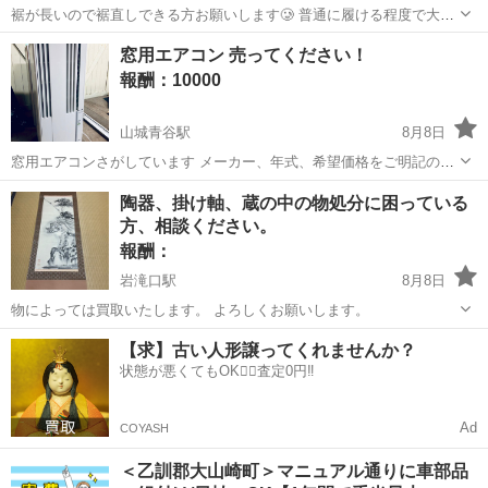
裾が長いので裾直しできる方お願いします🥲 普通に履ける程度で大丈
夫なので、きれいな仕上がりとかは気にしません！ ご自宅まで持って
京都
城陽市
買いたい/ください
窓用エアコン 売ってください！
いきとりにもいきます！ よろしくお願いします( т т ) 2本で2,000円で
報酬：10000
考えておりま...
山城青谷駅
8月8日
窓用エアコンさがしています メーカー、年式、希望価格をご明記の
上、ご連絡頂けたらこちらからご返信させてもらいます。 年式状態に
京都
綴喜郡
山城青谷駅
買いたい/ください
陶器、掛け軸、蔵の中の物処分に困っている
よりお値段変動します。 状態が悪くても無料にて回収は可能です よろ
方、相談ください。
しくお願いします(^ ^)
報酬：
岩滝口駅
8月8日
物によっては買取いたします。 よろしくお願いします。
京都
与謝郡
岩滝口駅
買いたい/ください
掛け軸
【求】古い人形譲ってくれませんか？
状態が悪くてもOK🙆‍♀️査定0円‼️
Ad
COYASH
＜乙訓郡大山崎町＞マニュアル通りに車部品