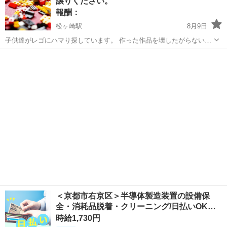
譲りください。
報酬：
松ヶ崎駅
8月9日
子供達がレゴにハマり探しています。 作った作品を壊したがらないの
で、 レゴ不足で困っています。 どの様な状態でも結構ですので、 お
京都
京都市
松ヶ崎駅
買いたい/ください
譲りいただける方ご連絡下さい。 引き取りにお伺いします。 できれば
無料か格安でお譲りいた...
＜京都市右京区＞半導体製造装置の設備保
全・消耗品脱着・クリーニング/日払いOK…
時給1,730円