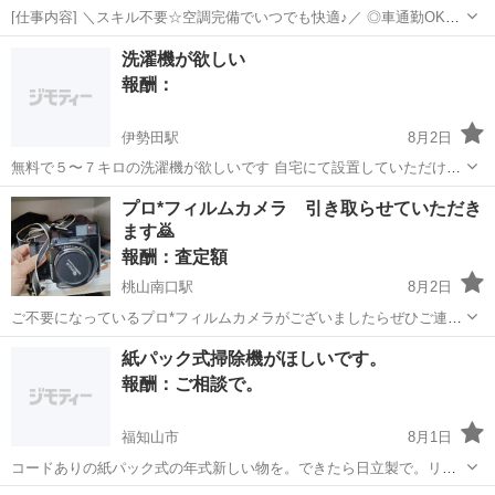
[仕事内容] ＼スキル不要☆空調完備でいつでも快適♪／ ◎車通勤OK！
無料駐車場も完備♪ ◎化粧品の原料計量や設備への原料投入を担当し
京都
相楽郡
仕分け
洗濯機が欲しい
ます。 ◎快適なクリーンルームで清潔＆一定の気温・湿度で働きやす
報酬：
い環境です。 ◎土日祝休＆...
伊勢田駅
8月2日
無料で５〜７キロの洗濯機が欲しいです 自宅にて設置していただける
方も希望いたします。
京都
宇治市
伊勢田駅
買いたい/ください
プロ*フィルムカメラ 引き取らせていただき
ます🙇
報酬：査定額
桃山南口駅
8月2日
ご不要になっているプロ*フィルムカメラがございましたらぜひご連絡
ください 想い出のカメラ、古いカメラ、使えるのかどうかも分からな
京都
京都市
桃山南口駅
買いたい/ください
場所
紙パック式掃除機がほしいです。
いカメラ、査定をして適切な価格で引き取らせていただきます ご相談
報酬：ご相談で。
に応じて場所や時間は対応させ...
福知山市
8月1日
コードありの紙パック式の年式新しい物を。できたら日立製で。リサ
イクルショップでもさがしてます。