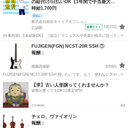
の組付け/日払いOK【1年間で手当最大…
時給1,700円
日払い
株式会社綜合キャリアオプション
7月21日
提携サイト
乙訓郡
[仕事内容] 【未経験OK】 《組立》マニュアルや先輩の指示に従って部
品の取り付け 《塗装》車体の塗装、 水漏れ防止、 部分塗装(上塗り、
京都
乙訓郡
工場
FUJIGEN(FGN) NCST-20R SSH ①
中塗り、 下塗り) 《検査》完成品の見た目チェック ※適正を見て、 配
報酬：
属先が決定しま...
祇園四条駅
8月8日
FUJIGEN(FGN) NCST-20R SSH 買いたいです。もう、使わない方や売
ろうと思っている方、よろしくお願いします。
京都
京都市
祇園四条駅
買いたい/ください
【求】古い人形譲ってくれませんか？
状態が悪くてもOK🙆‍♀️査定0円‼️
Ad
COYASH
チェロ、ヴァイオリン
報酬：