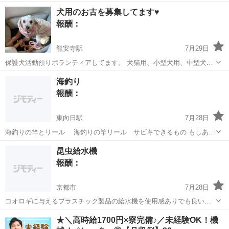
京都
京都市
鞍馬口駅
買いたい/ください
犬用のお古を募集してます♥
報酬：
龍安寺駅
7月29日
保護犬活動預りボランティアしてます。 犬猫用、小型犬用、中型犬用
のお洋服を募集中。 預り犬の中には顎が無いこ、介護が必要な犬、 ヨ
京都
京都市
龍安寺駅
買いたい/ください
洋服
海釣り
ダレで体が汚れやすいこのために毎日服を交換します。 ご不要になり
報酬：
ました、犬猫用服や犬猫...
東向日駅
7月28日
海釣りの竿とリール 海釣りの竿リール サビキできるもの もしあれ
ば購入させて下さい
京都
向日市
東向日駅
買いたい/ください
昆虫給水機
報酬：
京都市
7月28日
コオロギに与えるプラスチック製品の給水機を使用感ありでも良いの
で譲っていただけませんか？ 京都市内、中心だと助かります。
京都
京都市
買いたい/ください
昆虫
★＼高時給1700円×寮完備♪／未経験OK！機