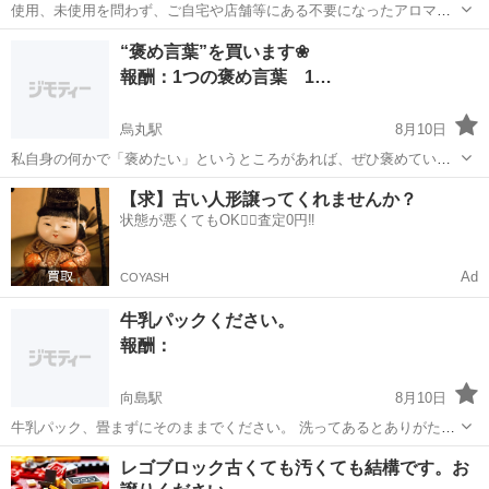
使用、未使用を問わず、ご自宅や店舗等にある不要になったアロマオ
イルがございましたら、ぜひお譲りいただきたいです。 よろしくお願
京都
京都市
烏丸駅
買いたい/ください
店舗
“褒め言葉”を買います❀
いいたします♪ #アロマオイル #エッセンシャルオイル #精油
報酬：1つの褒め言葉 1…
烏丸駅
8月10日
私自身の何かで「褒めたい」というところがあれば、ぜひ褒めていた
だきたいです♪ 直感やその時に湧いてくるお気持ちを言葉にしていた
京都
京都市
烏丸駅
買いたい/ください
謝礼
【求】古い人形譲ってくれませんか？
だけると嬉しいです(笑) 人を褒めたり、人に褒められたりする習慣
状態が悪くてもOK🙆‍♀️査定0円‼️
は、本当に心身ともに良い効果がた...
Ad
COYASH
牛乳パックください。
報酬：
向島駅
8月10日
牛乳パック、畳まずにそのままでください。 洗ってあるとありがたい
です。 あるだけ欲しいので宜しくお願いします
京都
京都市
向島駅
買いたい/ください
牛乳パック
レゴブロック古くても汚くても結構です。お