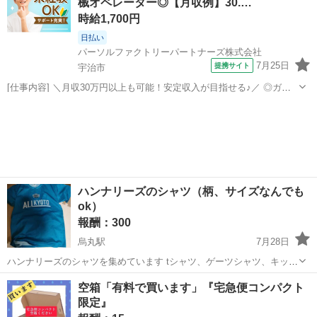
械オペレーター◎【月収例】30.…
時給1,700円
日払い
パーソルファクトリーパートナーズ株式会社
7月25日
提携サイト
宇治市
[仕事内容] ＼月収30万円以上も可能！安定収入が目指せる♪／ ◎ガラ
ス長繊維の製造設備オペレーター業務！撚糸工程での設備操作や簡単
京都
宇治市
工場
な管理作業です。 ◎空調完備の快適職場♪少し広いフロア内を移動す
ることもあるため、適度な運動...
ハンナリーズのシャツ（柄、サイズなんでも
ok）
報酬：300
烏丸駅
7月28日
ハンナリーズのシャツを集めています tシャツ、ゲーツシャツ、キッズ
なんでもいいです 複数枚大歓迎 1枚300円
京都
京都市
烏丸駅
買いたい/ください
空箱「有料で買います」『宅急便コンパクト
限定』