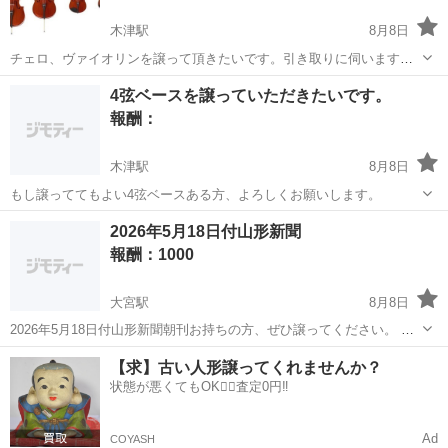
木津駅
8月8日
チェロ、ヴァイオリンを譲って頂きたいです。引き取りに伺います。
よろしくお願いします。
京都
木津川市
木津駅
買いたい/ください
チェロ
4弦ベースを譲っていただきたいです。
報酬：
木津駅
8月8日
もし譲っててもよい4弦ベースある方、よろしくお願いします。
京都
木津川市
木津駅
買いたい/ください
2026年5月18日付山形新聞
報酬：1000
大宮駅
8月8日
2026年5月18日付山形新聞朝刊お持ちの方、ぜひ譲ってください。 全
ページ揃っていて、状態もそれほど悪くないものであれば一部1000円
京都
京都市
大宮駅
買いたい/ください
【求】古い人形譲ってくれませんか？
（郵送の場合は送料込）で買い取ります。ページ不揃いの場合でも、
状態が悪くてもOK🙆‍♀️査定0円‼️
状態によっては減額の上買...
Ad
COYASH