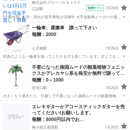
株式会社グローバルキャスト
7月24日
提携サイト
乙訓郡
[仕事内容] ★20～30代の若手男性が活躍中 大手自動車メーカーの最先
端工場で、未来のクルマを作る！ あなたにお任せするのは、街中を走
京都
乙訓郡
工場
一輪車、運搬車 譲って下さい
るあの人気車種の組み立てやパーツ取り付け作業です。「プラモデル
報酬：2000
作りが好き」「工具をいじ...
小天橋駅
7月26日
写真のような一輪車を譲ってくださる方を探しています。古くても汚
れていても構わないので走行、使用に問題ないものを探しています。
京都
京丹後市
小天橋駅
買いたい/ください
不要になった南国ムードの観葉植物フェニッ
多少のお礼はさせていただきます。宜しくお願い致します^_^
クスかアレカヤシ系を格安か無料で譲って…
報酬：0～1000
岩滝口駅
7月26日
大きくなり過ぎたり、引越しで不要になった南国ムードの観葉植物を
格安か無料で譲って下さい。 約100cm～約170cm位の高さのある観葉
京都
宮津市
岩滝口駅
買いたい/ください
観葉植物
エレキギターかアコースティックギターを売
植物フェニックスかアレカヤシ系を安く譲って頂ける方はおられない
ってください!お願いします。
でしょうか？ 本当の...
報酬：8000円以内でお…
梅小路京都西駅
7月26日