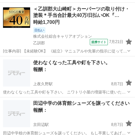
＜乙訓郡大山崎町＞カーパーツの取り付け・
塗装＊手当合計最大40万/日払いOK『…
時給1,700円
日払い
株式会社綜合キャリアオプション
7月21日
提携サイト
乙訓郡
[仕事内容] 【未経験OK】 《組立》マニュアルや先輩の指示に従って部
品の取り付け 《検査》完成品の見た目チェック 《塗装》車体の塗装、
京都
乙訓郡
工場
使わなくなった工具や釘を下さい。
水漏れ防止、 部分塗装(上塗り、 中塗り、 下塗り) ※適正を見て、 配
報酬：
属先が決定しま...
上夜久野駅
8月7日
使わなくなった工具や釘を下さい。 ニワトリ小屋の増築等に使いたい
です。 よろしくお願いします。
京都
福知山市
上夜久野駅
買いたい/ください
工具
田辺中学の体育館シューズを譲ってください
報酬：
京田辺駅
8月7日
田辺中学校の体育館シューズを譲ってください。 もし卒業してあげて