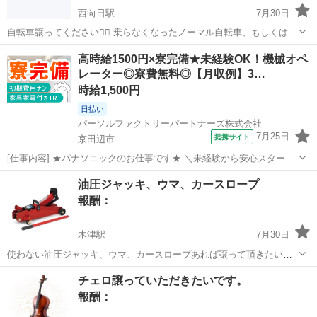
西向日駅
7月30日
自転車譲ってください🙇‍♀️ 乗らなくなったノーマル自転車、もしくは電
動自転車でも構いません。 ノーマル自転車の電気、サドル等の基本的
京都
長岡京市
西向日駅
買いたい/ください
高時給1500円×寮完備★未経験OK！機械オペ
なものが問題なければ自転車古くても引き取ります。 5000円から7000
レーター◎寮費無料◎【月収例】3…
円くらいで...
時給1,500円
日払い
パーソルファクトリーパートナーズ株式会社
7月25日
提携サイト
京田辺市
[仕事内容] ★パナソニックのお仕事です★ ＼未経験から安心スター
ト！しっかり稼げる♪／ ◎車載部品やレンズの製造・検査など、機械
京都
京田辺市
工場
油圧ジャッキ、ウマ、カースロープ
オペレーター業務をお任せします。 ◎25kg程度の重量物を取り扱いま
報酬：
すが、2人で無理なく作業...
木津駅
7月30日
使わない油圧ジャッキ、ウマ、カースロープあれば譲って頂きたいで
す。よろしくお願い致します。
京都
木津川市
木津駅
買いたい/ください
油圧
チェロ譲っていただきたいです。
報酬：