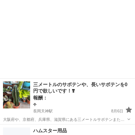
もいいよって方がいらっしゃいましたらコメントください。 よろしく
京都
京田辺市
京田辺駅
買いたい/ください
シューズ
お願いします。
三メートルのサボテンや、長いサボテンを0
円で欲しいです！❣️
報酬：
長岡天神駅
8月6日
大阪府や、京都府、兵庫県、滋賀県にある三メートルサボテンまた、
長いサボテンを0円でいただきたいです。 土日は普段取りに行けます
京都
長岡京市
長岡天神駅
買いたい/ください
サボテン
ハムスター用品
よろしくお願いします。 長岡京市が集合場所ですが、県外だと、そち