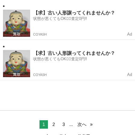
京都
京都市
桂川駅
買いたい/ください
ボタン
です✨ ・少量でもとても嬉しいです 使わなくなったボタンや、眠って
いるものがあれば、ぜひお譲り...
【求】古い人形譲ってくれませんか？
状態が悪くてもOK🙆‍♀️査定0円‼️
Ad
COYASH
【求】古い人形譲ってくれませんか？
状態が悪くてもOK🙆‍♀️査定0円‼️
Ad
COYASH
1
2
3
...
次へ