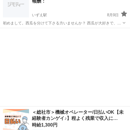
報酬：
などは気にしません。 大切に...
いずえ駅
8月9日
初めまして。西瓜を分けて下さる方いませんか？ 西瓜が大好きで、お
友達が牛窓にいるので、毎年お願いしてたのですが、牛窓は、完売し
岡山
井原市
いずえ駅
買いたい/ください
たらしく、食べ足りません（笑） スーパーだと、高くて、量も少ない
し… 可愛い孫ちゃん達7人にも、...
＜総社市＞機械オペレーター/日払いOK【未
経験者カンゲイ♪】程よく残業で収入に…
時給1,300円