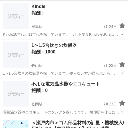
ーディングカードをご自宅まで無料で引き取るので、 お困りでしたら
岡山
岡山市
岡山駅
買いたい/ください
ポケモンカード
Kindle
連絡お願いします。
報酬：
早島駅
7月24日
Kindle10世代、11世代を探しています。 もし不要なKindleがあればお
声がけください。 価格は相談させてください。
岡山
都窪郡
早島駅
買いたい/ください
1〜1.5合炊きの炊飯器
報酬：1000
牧山駅
7月23日
1〜1.5合炊きの炊飯器を探しています。要らない方が居られたら、売
ってください。内釜の綺麗いな物でお願いします。
岡山
赤磐市
牧山駅
買いたい/ください
不用な電気温水器やエコキュート
報酬：0
笠岡駅
7月23日
電気温水器やエコキュートのタンクを探してます。 焼却炉を作るにあ
たって中に入っている貯水タンクが欲しいので撤去予定や故障品でも
岡山
笠岡市
笠岡駅
買いたい/ください
エコキュート
＜瀬戸内市＞ゴム部品材料の計量・機械投入/
かまいません。 取り外ししてなければ取り外してそのまま持って帰り