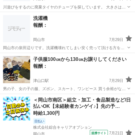
川遊びをするのに廃棄タイヤのチューブを探しています。 大きさは問
いません。トラックのような大きいものであればありがたいです！ 穴
岡山
真庭市
久世駅
買いたい/ください
トラック
洗濯機
が開いてないものでお願いしますm(_ _)m
報酬：
岡山市
7月29日
岡山市の泉田辺りです。洗濯機壊れてしまい安く売って頂ける方を探
しております🙇‍♂️配送可能な方希望です:( ;´꒳`;)アパート階段2階となり
岡山
岡山市
買いたい/ください
子供服100㎝から130㎝お譲りしてください
ます。
報酬：
津山口駅
7月29日
男の子、女の子の服、ズボン、スカート、ワンピース 買う余裕がなく
タダでお譲りしていただきたいです。
岡山
津山市
津山口駅
買いたい/ください
＜岡山市南区＞組立・加工・食品製造など/日
払いOK【未経験者カンゲイ♪】先の予…
時給1,300円
日払い
株式会社綜合キャリアオプション
7月21日
提携サイト
岡山市