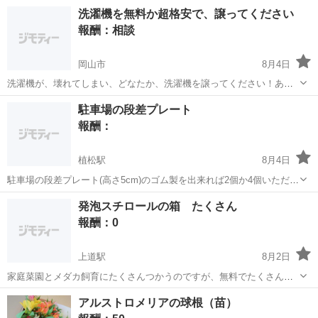
ける作業や、 その大豆をラインに落としパックに詰まっているか確
岡山
加賀郡
仕分け
洗濯機を無料か超格安で、譲ってください
認、 パックにつめた煮豆を醗酵室に運ぶ作業。 そしてパックを包装す
報酬：相談
る作業があります♪ 【取扱製...
岡山市
8月4日
洗濯機が、壊れてしまい、どなたか、洗濯機を譲ってください！あ
と、持って来てほしいです。
岡山
岡山市
買いたい/ください
駐車場の段差プレート
報酬：
植松駅
8月4日
駐車場の段差プレート(高さ5cm)のゴム製を出来れば2個か4個いただけ
る人居ませんか？ 無料か格安で譲って欲しいです 自宅迄取りに伺いま
岡山
岡山市
植松駅
買いたい/ください
駐車場
発泡スチロールの箱 たくさん
すので宜しくお願いします
報酬：0
上道駅
8月2日
家庭菜園とメダカ飼育にたくさんつかうのですが、無料でたくさんく
ださる方はいませんか？？ よろしくお願いします！！
岡山
岡山市
上道駅
買いたい/ください
アルストロメリアの球根（苗）