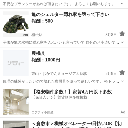
不要なプランターがあれば頂きたいです。 よろしくお願いします。
岡山
倉敷市
茶屋町駅
買いたい/ください
亀のシェルター隠れ家を譲って下さい
報酬：500
植松駅
8月8日
子供が亀の水槽に隠れ家を入れたいも言っていて 自分のお小遣いで買
いたいみたいなので 500円ぐらいで譲って頂ける方居ましたら よろし
岡山
岡山市
植松駅
買いたい/ください
シェルター
農機具
くお願いします。
報酬：1000円
東山・おかでんミュージアム駅駅
8月8日
修理の練習がしたいので壊れた農機具を譲って欲しいです。 軽トラに
載るくらいの小さい農機具でお願いします。 草刈機、動噴、管理機な
岡山
岡山市
東山・おかでんミュージアム駅駅
【格安物件多数！】家賃4万円以下多数
どでエンジン式の物でお願いいたします。 修理の依頼はお断りさせて
【保証人ナシ】賃貸物件多数掲載！
買いたい/ください
農機具
頂きます。
Ad
ニフティ不動産
＜倉敷市＞機械オペレーター/日払いOK【初