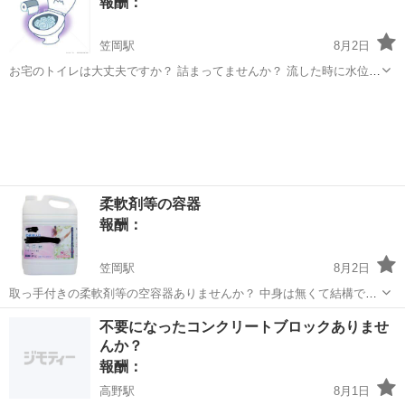
報酬：
す。 自分が男性ですの...
笠岡駅
8月2日
お宅のトイレは大丈夫ですか？ 詰まってませんか？ 流した時に水位が
上がってませんか？ 流してる途中や最後に「ボコボコッ」とか音がし
岡山
笠岡市
笠岡駅
買いたい/ください
ませんか？ キッチン 洗面所 洗濯場 お風呂 お庭等の水漏れ 手摺
り等の取付 伺います。...
柔軟剤等の容器
報酬：
笠岡駅
8月2日
取っ手付きの柔軟剤等の空容器ありませんか？ 中身は無くて結構で
す。 取っ手付きでお願いします。 あれば譲っていただけませんか？
岡山
笠岡市
笠岡駅
買いたい/ください
不要になったコンクリートブロックありませ
検索 「笠岡 岡本部品」
んか？
報酬：
高野駅
8月1日