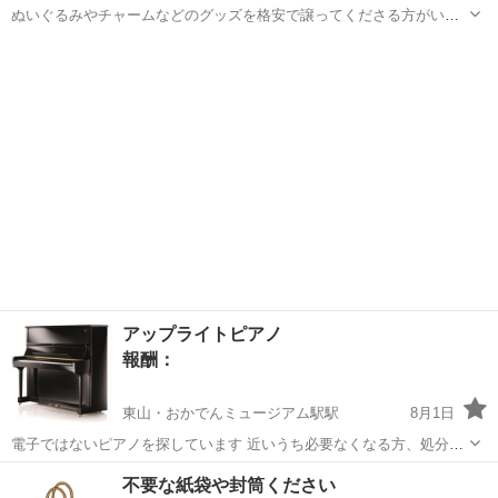
ぬいぐるみやチャームなどのグッズを格安で譲ってくださる方がいま
したらご連絡をください。
岡山
倉敷市
浦田駅
買いたい/ください
アップライトピアノ
報酬：
東山・おかでんミュージアム駅駅
8月1日
電子ではないピアノを探しています 近いうち必要なくなる方、処分に
困っている方いませんか？ 調律を数年以内にしているもの希望です。
岡山
岡山市
東山・おかでんミュージアム駅駅
不要な紙袋や封筒ください
岡山市内、土日に軽トラで伺います。 宜しくお願い致します。