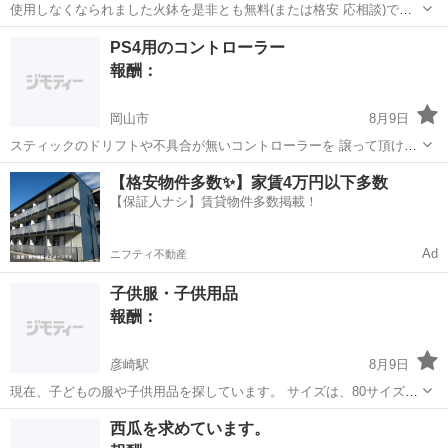
使用しなくなられました火鉢を是非とも無料(または格安 応相談)で譲
って下さい。お譲り頂いた火鉢は家宝として大切にさせて頂きます。
岡山
倉敷市
倉敷駅
買いたい/ください
PS4用のコントローラー
報酬：
岡山市
8月9日
スティックのドリフトや不具合が無いコントローラーを 譲って頂ける
かた居たらお願いします。 中古を購入しようにも､お金が無いので､優
岡山
岡山市
買いたい/ください
PS4
【格安物件多数✨】家賃4万円以下多数
しい方､是非､お願いします。
【保証人ナシ】賃貸物件多数掲載！
Ad
ニフティ不動産
子供服・子供用品
報酬：
彦崎駅
8月9日
現在、子どもの服や子供用品を探しています。 サイズは、80サイズ〜
の女の子服です。 もしまだお譲り先が決まっていないものがありまし
岡山
岡山市
彦崎駅
買いたい/ください
西瓜を求めています。
たら、お下がりなどをお譲りいただけると嬉しいです✨ 多少の使用感