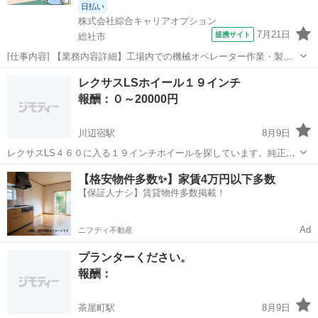
日払い
株式会社綜合キャリアオプション
7月21日
提携サイト
総社市
[仕事内容] 【業務内容詳細】工場内での機械オペレーター作業・製品
に機械をセットし、 加工後に取り出す。 ・製品の外観検査やサイズ確
岡山
総社市
工場
レクサスLSホイール１９インチ
認【取扱製品情報】自動車のプロペラシャフトAss'yやトランスミッシ
報酬：０～20000円
ョン。 自動車の駆動能力...
川辺宿駅
8月9日
レクサスLS４６０に入る１９インチホイールを探しています。純正又
は社外は問いませんので不用な物が有れば無料か格安で譲って頂ける
岡山
倉敷市
川辺宿駅
買いたい/ください
【格安物件多数✨】家賃4万円以下多数
方が居られましたら宜しくお願いします。場所にもよりますが引き取
【保証人ナシ】賃貸物件多数掲載！
りに行かせて頂きます。
Ad
ニフティ不動産
プランターください。
報酬：
茶屋町駅
8月9日