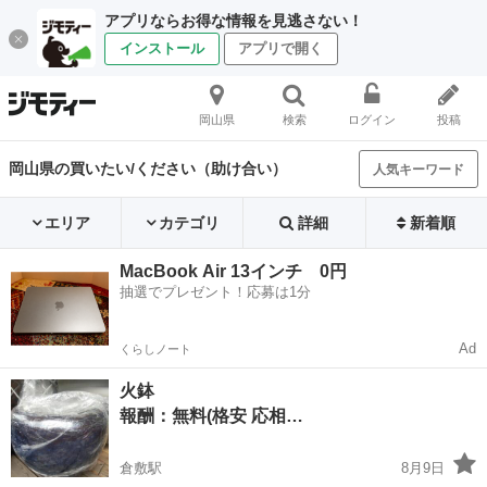
アプリならお得な情報を見逃さない！
インストール
アプリで開く
岡山県
検索
ログイン
投稿
岡山県の買いたい/ください（助け合い）
人気キーワード
エリア
カテゴリ
詳細
新着順
MacBook Air 13インチ 0円
抽選でプレゼント！応募は1分
Ad
くらしノート
火鉢
報酬：無料(格安 応相…
倉敷駅
8月9日