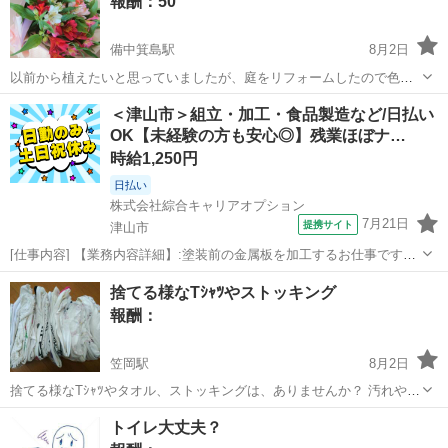
報酬：50
備中箕島駅
8月2日
以前から植えたいと思っていましたが、庭をリフォームしたので色ん
な色を植えたいと思っています。 どなたか株が大きくなってしまい、
岡山
岡山市
備中箕島駅
買いたい/ください
＜津山市＞組立・加工・食品製造など/日払い
抜く事を考えている方、花が終わった苗（株）でもいいので、捨てる
OK【未経験の方も安心◎】残業ほぼナ…
アルストロメリア
前に譲っていただけませんか？ ...
時給1,250円
日払い
株式会社綜合キャリアオプション
7月21日
提携サイト
津山市
[仕事内容] 【業務内容詳細】:塗装前の金属板を加工するお仕事です。
・金属板を曲げ加工する機械にセットする作業・マニュアルや指示に
岡山
津山市
工場
捨てる様なTｼｬﾂやストッキング
沿って、 金属部品を製品へ取り付ける作業・その他、 製品づくりに関
報酬：
わるサポート作業未経験の方...
笠岡駅
8月2日
捨てる様なTｼｬﾂやタオル、ストッキングは、ありませんか？ 汚れや破
れ、ほつれ等関係ありません。 但し、子供用のタイツ不可(伸びない
岡山
笠岡市
笠岡駅
買いたい/ください
ほつれ
トイレ大丈夫？
為) Tｼｬﾂやタオルはウエスとして、ストッキングは梱包用に使用しま