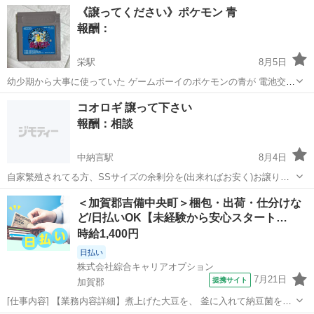
《譲ってください》ポケモン 青
報酬：
栄駅
8月5日
幼少期から大事に使っていた ゲームボーイのポケモンの青が 電池交換
しても使えなくなってしまいました お持ちで使用していない方が もし
岡山
倉敷市
栄駅
買いたい/ください
コオロギ 譲って下さい
おられましたら 譲っていただけると嬉しいです よろしくお願いします
報酬：相談
中納言駅
8月4日
自家繁殖されてる方、SSサイズの余剰分を(出来ればお安く)お譲り下
さいm(_ _)m よろしくお願いします。
岡山
岡山市
中納言駅
買いたい/ください
コオロギ
＜加賀郡吉備中央町＞梱包・出荷・仕分けな
ど/日払いOK【未経験から安心スタート…
時給1,400円
日払い
株式会社綜合キャリアオプション
7月21日
提携サイト
加賀郡
[仕事内容] 【業務内容詳細】煮上げた大豆を、 釜に入れて納豆菌をか