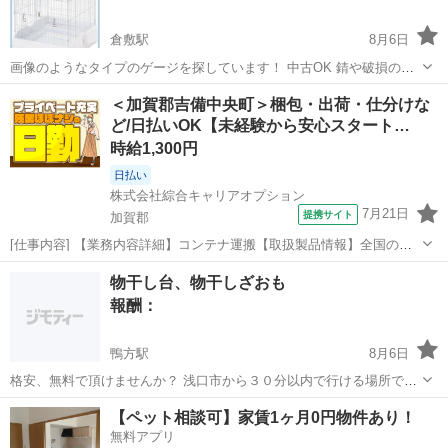
倉敷駅
8月6日
画像のようなタイプのゲージを探しています！ 中古OK 錆や破損の酷
いものは御遠慮ください。 2～5000円で考えています！ メッセージで
岡山
倉敷市
倉敷駅
買いたい/ください
＜加賀郡吉備中央町＞梱包・出荷・仕分けな
状態確認させていただきます。 条件の合う方よろしくお願いします！
ど/日払いOK【未経験から安心スタート…
時給1,300円
日払い
株式会社綜合キャリアオプション
7月21日
提携サイト
加賀郡
[仕事内容] 【業務内容詳細】コンテナ運搬【取扱製品情報】全国のス
ーパーマーケットで「定番商品」として並ぶ、 あの大人気発酵食品を
岡山
加賀郡
工場
物干し台、物干しざおも
製造している工場 。＋お仕事探しはコンシェルスタッフにおまかせ
報酬：
＋。 あなたのお仕事探しをし...
鴨方駅
8月6日
格安、無料で頂けませんか？ 浅口市から３０分以内で行ける場所であ
れば取りに伺います😊
岡山
浅口市
鴨方駅
買いたい/ください
場所
【ペット相談可】家賃1ヶ月0円物件あり！
無料アプリ