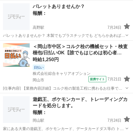
いです。
岡山
津山市
津山駅
買いたい/ください
パレットありませんか？
報酬：
高野駅
7月24日
パレットありませんか？ 木製でもプラスチックでも どちらかあれば譲
っていただけるませんか？お近くの方でお願いいたします！
岡山
津山市
高野駅
買いたい/ください
＜岡山市中区＞コルク栓の機械セット・検査
梱包/日払いOK【誰でもはじめは初心者…
時給1,250円
日払い
株式会社綜合キャリアオプション
7月21日
提携サイト
岡山市
[仕事内容] 【業務内容詳細】コルク栓の製造工程に携わるお仕事で
す。 ・機械に部品をセット・加工された製品を目視で検査・目視検査
岡山
岡山市
工場
遊戯王、ポケモンカード、トレーディングカ
した製品を梱包・部品供給などなど動きのある業務なので、 体を動か
ードを処分します。
したい人にもおすすめ！ 【取扱製...
報酬：
岡山駅
7月24日
家にある大量の遊戯王、ポケモンカード、データカードダス等の トレ