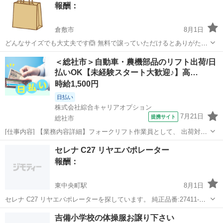
買いたい/ください
アップライトピアノ
報酬：
倉敷市
8月1日
どんなサイズでも大丈夫です🙆 無料で譲っていただけるとありがたい
です🙇‍♂️
岡山
倉敷市
買いたい/ください
＜総社市＞自動車・農機部品のリフト出荷/日
払いOK【未経験スタート大歓迎♪】高…
時給1,500円
日払い
株式会社綜合キャリアオプション
7月21日
提携サイト
総社市
[仕事内容] 【業務内容詳細】フォークリフト作業員として、 出荷対応
に関わる業務とそれに付随する作業 【取扱製品情報】自動車部品・農
岡山
総社市
工場
セレナ C27 リヤエバポレーター
機具用部品 。＋お仕事探しはコンシェルスタッフにおまかせ＋。 あな
報酬：
たのお仕事探しをしっか...
東中央町駅
8月1日
セレナ C27 リヤエバポレーターを探しています。 純正品番:27411-
1VA0A 純正新品、社外品新品、リビルド品どれでも大丈夫です。 譲っ
岡山
岡山市
東中央町駅
買いたい/ください
吉備小学校の体操服お譲り下さい
てくれる方おられましたら金額を添えて教えてください。 何卒よろし