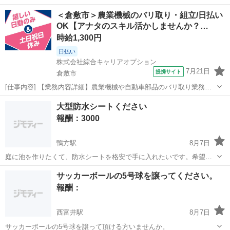
＜倉敷市＞農業機械のバリ取り・組立/日払い
OK【アナタのスキル活かしませんか？…
時給1,300円
日払い
株式会社綜合キャリアオプション
7月21日
提携サイト
倉敷市
[仕事内容] 【業務内容詳細】農業機械や自動車部品のバリ取り業務や
溶接後の製品の仕上げ作業その他組立等。 【取扱製品情報】農業機械
岡山
倉敷市
工場
大型防水シートください
の部品の製造 。＋お仕事探しはコンシェルスタッフにおまかせ＋。 あ
報酬：3000
なたのお仕事探しをしっか...
鴨方駅
8月7日
庭に池を作りたくて、防水シートを格安で手に入れたいです。希望は
６✕4mくらいの丈夫なやつです。
岡山
浅口市
鴨方駅
買いたい/ください
サッカーボールの5号球を譲ってください。
報酬：
西富井駅
8月7日
サッカーボールの5号球を譲って頂ける方いませんか。