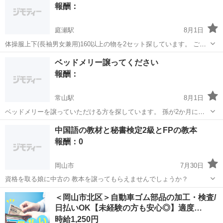
報酬：
くお願いします。
庭瀬駅
8月1日
体操服上下(長袖男女兼用)160以上の物を2セット探しています。 ご卒
業された方やサイズアウトされたものがあれば譲って下さい。 よろし
岡山
岡山市
庭瀬駅
買いたい/ください
小学校
ベッドメリー譲ってください
くお願いします。
報酬：
常山駅
8月1日
ベッドメリーを譲っていただける方を探しています。 孫が2か月にな
り、ぜひ使わせていただきたいと思っています。 多少の使用感は気に
岡山
玉野市
常山駅
買いたい/ください
中国語の教材と秘書検定2級とFPの教本
しません。できれば動作するものだと嬉しいです。 お譲りいただける
報酬：0
方がいらっしゃいましたら、価格と...
岡山市
7月30日
資格を取る娘に中古の 教本を譲ってもらえませんでしょうか？
岡山
岡山市
買いたい/ください
＜岡山市北区＞自動車ゴム部品の加工・検査/
日払いOK【未経験の方も安心◎】適度…
時給1,250円