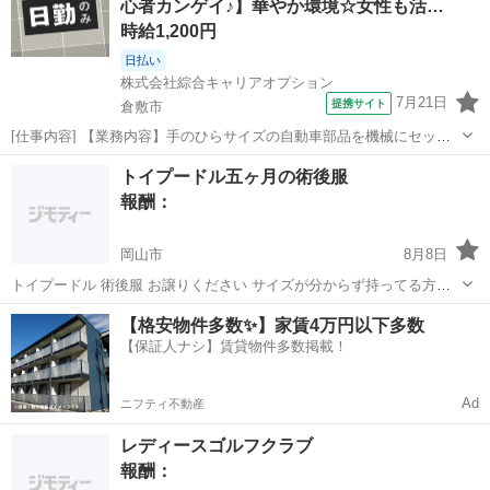
心者カンゲイ♪】華やか環境☆女性も活…
時給1,200円
日払い
株式会社綜合キャリアオプション
7月21日
提携サイト
倉敷市
[仕事内容] 【業務内容】手のひらサイズの自動車部品を機械にセット
し、 ボタン操作で組付けを行うシンプル作業です。 機械が組付けた製
岡山
倉敷市
工場
トイプードル五ヶ月の術後服
品を目視で確認し、 問題がなければ箱へ丁寧に梱包します。 ・部品セ
報酬：
ット・ボタン操作:小型部品...
岡山市
8月8日
トイプードル 術後服 お譲りください サイズが分からず持ってる方教
えてください
岡山
岡山市
買いたい/ください
【格安物件多数✨】家賃4万円以下多数
【保証人ナシ】賃貸物件多数掲載！
Ad
ニフティ不動産
レディースゴルフクラブ
報酬：