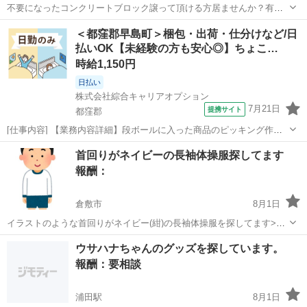
不要になったコンクリートブロック譲って頂ける方居ませんか？有料
無料教えて頂けると助かります。お近くにお住まいの方ご連絡お待ち
岡山
津山市
高野駅
買いたい/ください
＜都窪郡早島町＞梱包・出荷・仕分けなど/日
してます
払いOK【未経験の方も安心◎】ちょこ…
コンクリートブロック
時給1,150円
日払い
株式会社綜合キャリアオプション
7月21日
提携サイト
都窪郡
[仕事内容] 【業務内容詳細】段ボールに入った商品のピッキング作業
トラックから運び出された商品を指定の位置へ運ぶ立ち作業【重量】
岡山
都窪郡
仕分け
首回りがネイビーの長袖体操服探してます
～15kg【取扱製品】清涼飲料水 。＋お仕事探しはコンシェルスタッフ
報酬：
におまかせ＋。 あなたの...
倉敷市
8月1日
イラストのような首回りがネイビー(紺)の長袖体操服を探してます><
袖口はできれば白だと嬉しいです 岡山の幼稚園のいくつかの園が制服
岡山
倉敷市
買いたい/ください
幼稚園
ウサハナちゃんのグッズを探しています。
として使用している体操服です👕 息子の幼稚園着で使用したいです🙇‍♂️
報酬：要相談
やんちゃな息子達...
浦田駅
8月1日