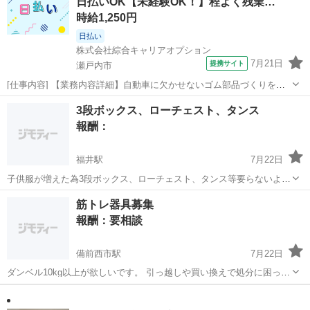
日払いOK【未経験OK！】程よく残業…
ます。 不用になった方がいらしたら...
時給1,250円
日払い
株式会社綜合キャリアオプション
7月21日
提携サイト
瀬戸内市
[仕事内容] 【業務内容詳細】自動車に欠かせないゴム部品づくりを支
えるお仕事！ 材料を量ったり、 機械へ投入したりと、 シンプルな作
岡山
瀬戸内市
工場
3段ボックス、ローチェスト、タンス
業が中心です。 難しい作業は少なく、 先輩スタッフがしっかりサポー
報酬：
トするので未経験の方も安心...
福井駅
7月22日
子供服が増えた為3段ボックス、ローチェスト、タンス等要らないよ！
って方居ないですか😭？ 3段ボックスは６つ程欲しいです！
岡山
倉敷市
福井駅
買いたい/ください
筋トレ器具募集
報酬：要相談
備前西市駅
7月22日
ダンベル10kg以上が欲しいです。 引っ越しや買い換えで処分に困って
いる方が居れば、よろしくお願いします。
岡山
岡山市
備前西市駅
買いたい/ください