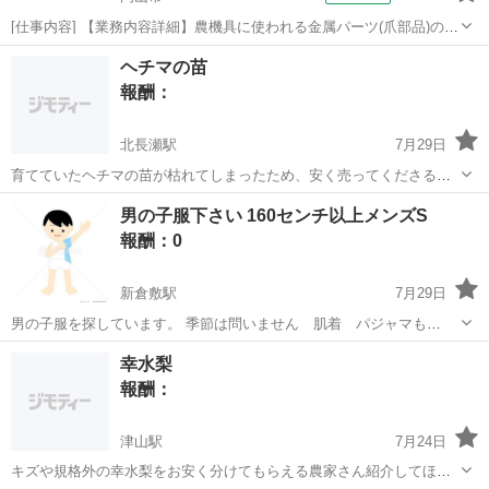
[仕事内容] 【業務内容詳細】農機具に使われる金属パーツ(爪部品)の組
立工程でのお仕事です。 軽量部品が中心なので、 未経験の方でもすぐ
岡山
岡山市
工場
ヘチマの苗
に慣れていただけます。 具体的なお仕事・レンチなどの工具を用いて
報酬：
組立・組立製品の部品供給...
北長瀬駅
7月29日
育てていたヘチマの苗が枯れてしまったため、安く売ってくださる方
いませんか。 もし安く譲ってくださる方おられましたら連絡くださ
岡山
岡山市
北長瀬駅
買いたい/ください
男の子服下さい 160センチ以上メンズS
い。 取引は平日は夜、土日は昼間も可能です。
報酬：0
新倉敷駅
7月29日
男の子服を探しています。 季節は問いません 肌着 パジャマも
◎(^^) 中古に理解はあります。 宜しくお願いします できたら、無償.
岡山
倉敷市
新倉敷駅
買いたい/ください
幸水梨
格安で お願いします
報酬：
津山駅
7月24日
キズや規格外の幸水梨をお安く分けてもらえる農家さん紹介してほし