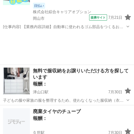
日払い
株式会社綜合キャリアオプション
7月21日
提携サイト
岡山市
[仕事内容] 【業務内容詳細】自動車に使われるゴム部品をつくるお仕
事です！ 機械を使ったシンプルな作業が中心なので、 未経験の方も安
岡山
岡山市
工場
心してスタートできます♪ お仕事内容・機械に部品をセット・加工後
の部品にキズやサイズの違いが...
無料で服収納をお譲りいただける方を探して
います
報酬：
津山口駅
7月30日
子どもの服や家族の服を整理するため、使わなくなった服収納（衣装
ケース・チェスト・タンスなど）がありましたら、お譲りいただけな
岡山
津山市
津山口駅
買いたい/ください
廃棄タイヤのチューブ
いでしょうか。 多少の使用感や傷などは大丈夫です。 大切に使わせて
報酬：
いただきます。 お近くでお譲り...
久世駅
7月30日