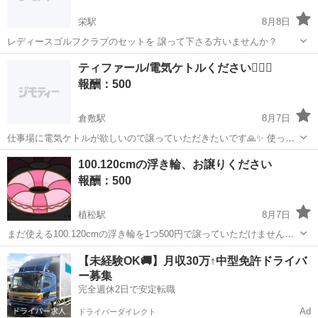
栄駅
8月8日
レディースゴルフクラブのセットを 譲って下さる方いませんか？
岡山
倉敷市
栄駅
買いたい/ください
ティファール/電気ケトルください🙇‍♀️✨
報酬：500
倉敷駅
8月7日
仕事場に電気ケトルが欲しいので譲っていただきたいです🙏✨ 使って
いないものがある方はぜひご連絡ください。
岡山
倉敷市
倉敷駅
買いたい/ください
100.120cmの浮き輪、お譲りください
報酬：500
植松駅
8月7日
まだ使える100.120cmの浮き輪を1つ500円で譲っていただけません
か？よろしくお願いします(^^) 取りに伺います！
岡山
岡山市
植松駅
買いたい/ください
【未経験OK🚚】月収30万↑中型免許ドライバ
ー募集
完全週休2日で安定転職
Ad
ドライバーダイレクト