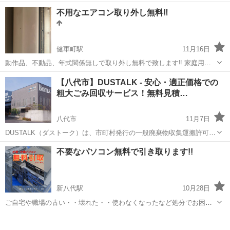
ます。積載車完備してますので 車検切れなどの公道を走行できない
熊本
菊池市
御代志駅
不用品買取
事故
不用なエアコン取り外し無料‼️
車も引き取りに行きます。
健軍町駅
11月16日
動作品、不動品、年式関係無しで取り外し無料で致します‼️ 家庭用か
ら業務用エアコン取り外し無料で致します‼️ パテ埋めまで無料で致し
熊本
上益城郡
健軍町駅
不用品買取
無料
【八代市】DUSTALK - 安心・適正価格での
ます‼️ まずなんだらメールでご連絡下さい♪ 熊本県内どこでも対応いた
粗大ごみ回収サービス！無料見積…
します‼️ 迅速...
八代市
11月7日
DUSTALK（ダストーク）は、市町村発行の一般廃棄物収集運搬許可証
を持つ業者のみを登録し運営しております。 そのため、適正価格での
熊本
八代市
不用品回収
無料
不要なパソコン無料で引き取ります!!
不用品回収を実現しています。 個人の方から法人の方まで、安心して
ご利用いただけるサー...
新八代駅
10月28日
ご自宅や職場の古い・・壊れた・・使わなくなったなど処分でお困り
のパソコンを無料で引き取ります!! 引き取ったパソコンのハードディ
熊本
八代市
新八代駅
不用品回収
無料
スクのデータ消去も無料!! ※引き取り可能 デスクトップ型、ノート