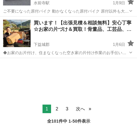
水前寺駅
1月9日
ご不要になった原付バイク 動かなくなった原付バイク 原付以外も大歓
迎です。 鍵がなくても大丈夫です。 1000円から20000円で買取り致し
熊本
熊本市
水前寺駅
不用品買取
無料
買います！【出張見積＆相談無料】安心丁寧
ます。 ⭕実働車⭕最低5000円買取保証 無料にて取りに伺います。
☆お家の片づけ＆買取！骨董品、工芸品、…
下益城郡
1月6日
◆お家のお片付け、住まなくなった空き家の片付け作業のお手伝い致
します。 片付け無料相談＆買取お見積りはお気軽にお問い合わせくだ
熊本
下益城郡
不用品買取
買取
さい。 ご覧いただきまして誠にありがとうございます。 ◆作業概要
・安心の最大2名...
1
2
3
次へ
全101件中 1-50件表示