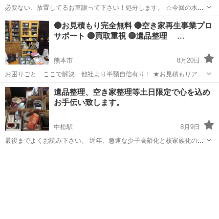
必要ない、放置してるお車譲って下さい！処分します。 ☆今回の水害
で結構な台数は水害になってしまい処分など困ってる方宛に☆ 熊本は
熊本
熊本市
武蔵塚駅
不用品買取
事故
🔴お見積もり完全無料 🔴空き家再生事業プロ
メインで九州丸ごとどこでも大丈夫です。 事故車、不動車、大型トラ
サポート 🔴買取重視 🔴遺品整理 …
ック、トラクター、フォーク...
熊本市
8月20日
お困りごと ここで解決 他社より半額自信有り！ ★お見積もりアド
バイス一切無料 🔴お見積もり完全無料 🔴空き家再生事業プロサポート
熊本
熊本市
その他
無料
遺品整理、空き家整理等土日限定で心を込め
🔴買取重視 🔴遺品整理 🔴生前整理 🔴ゴミ屋敷 🔴空き家残置物 片付
お手伝い致します。
け再生 🔴不用品 ...
中松駅
8月9日
最後までよくお読み下さい。 近年、急速な少子高齢化と核家族化の進
展、少子化傾向の続く我が国では、人口の減少と高齢化により、既に
熊本
阿蘇郡
中松駅
遺品整理
買取
2013年には4人に1人が65歳を超える高齢者であり、2060年には2.5人
に1人が高齢者になる...