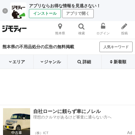
アプリならお得な情報を見逃さない！
インストール
アプリで開く
熊本県
検索
ログイン
投稿
熊本県の不用品処分の広告の無料掲載
人気キーワード
エリア
ジャンル
詳細
新着順
自社ローンに頼らず車にノレル
理想のクルマがあるけど審査に通らない方へ
Ad
（株）ICT