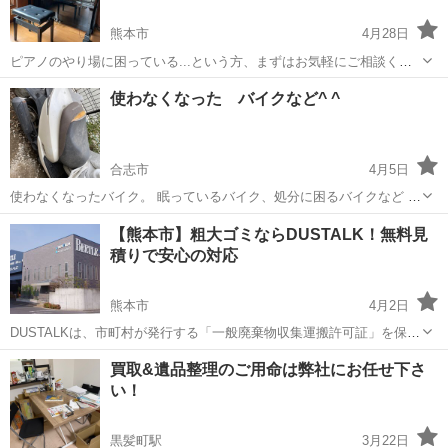
熊本市
4月28日
ピアノのやり場に困っている...という方、まずはお気軽にご相談くだ
さい！ ピアノのプロがピアノの状態を確認し、まだ使えるかどうか、
熊本
熊本市
不用品処分
買取
使わなくなった バイクなど^ ^
金額がつくかどうか、また運搬するにはいくらかかるか見積りをいた
します！
合志市
4月5日
使わなくなったバイク。 眠っているバイク、処分に困るバイクなど 不
動車や事故車 引き取りに伺います 値段がつかない物もありますけど
熊本
合志市
不用品回収
事故
【熊本市】粗大ゴミならDUSTALK！無料見
問い合わせからで お願い致します。^o^
積りで安心の対応
熊本市
4月2日
DUSTALKは、市町村が発行する「一般廃棄物収集運搬許可証」を保有
する業者のみを登録して運営しており、適正価格での不用品回収を実
熊本
熊本市
不用品回収
無料
買取&遺品整理のご用命は弊社にお任せ下さ
現しています。 個人の方から法人の方まで、安心してご利用いただけ
い！
るサービスです。 ...
黒髪町駅
3月22日