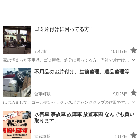
型、液晶モニター...
ゴミ片付けに困ってる方！
八代市
10月17日
家の溜まった不用品、ゴミ屋敷、処分に困ってる方、当社で片付けさ
せて頂きます。 解体前の残留物、店舗の残留物など！ お気軽に問い合
熊本
八代市
不用品処分
無料
不用品のお片付け、生前整理、遺品整理等
わせ下さい。
健軍町駅
9月26日
はじめまして、ゴールデンヘラクレスボクシングクラブの作田です！
熊本県上益城郡益城町を拠点に、夕方からは地域の皆さまに向けたボ
熊本
上益城郡
健軍町駅
不用品回収
片付け
水害車 事故車 故障車 放置車両 なんでも買い
クシング教室を、日中はお家の片付けや遺品整理、自動車関連のガレ
取ります。
ージ清掃、有価物の買取などを行ってお...
武蔵塚駅
9月2日