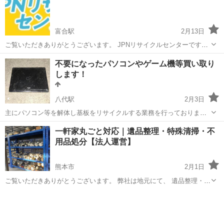
富合駅
2月13日
ご覧いただきありがとうございます。 JPNリサイクルセンターです。
▶ こんなお悩みありませんか。 ・ご実家を丸ごとお片付けしたい ・
熊本
熊本市
富合駅
不用品買取
遺品整理士
不要になったパソコンやゲーム機等買い取り
親族やお知り合いが亡くなり、遺品の整理に困っている ・一人では片
します！
付けきれないほど物が...
八代駅
2月3日
主にパソコン等を解体し基板をリサイクルする業務を行っておりま
す。 ハードディスクの機能破壊も可能！(写真5枚目が磁気破壊装置)
熊本
八代市
八代駅
不用品買取
スクラップ
一軒家丸ごと対応｜遺品整理・特殊清掃・不
スクラップ屋さんが苦手とされる物が案外得意だったりします(^-^) 取
用品処分【法人運営】
扱い商品例 基板各種、パ...
熊本市
2月1日
ご覧いただきありがとうございます。 弊社は地元にて、 遺品整理・一
軒家丸ごとの残置物撤去・特殊清掃を専門に行っている法人会社で
熊本
熊本市
遺品整理
孤独死
す。 毎月 10件前後の一軒家案件を対応しており、 空き家・管理物
件・ご実家整理な...