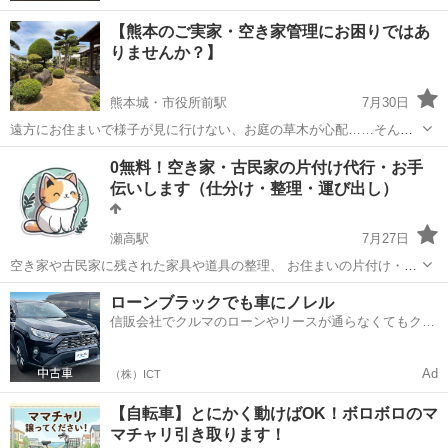
【熊本のご実家・空き家管理にお困りではあ
りませんか？】
熊本城・市役所前駅
7月30日
遠方にお住まいで様子が見に行けない、お庭の草木が心配……そんな
お悩みを私たちが解決します！ 【OKクリーン】 ■ 主なサービス内容
熊本
熊本市
熊本城・市役所前駅
不用品処分
0無料！空き家・古民家の片付け代行・お手
・現地確認 ＆ 写真付きご報告（現在の状態をしっかりとお届けしま
伝いします（仕分け・整理・運び出し）
す） ・お庭のお手入れ（剪...
瀬高駅
7月27日
空き家や古民家に残された家具や道具の整理、 お住まいの片付け・仕
分け・運び出しなどのお手伝いをしています。 ご依頼者様で不要なも
熊本
山鹿市
瀬高駅
遺品整理
片付け
ローンブラックでも車にノレル
のを当方が代行で捨てて差し上げます。 ● 使われなくなった実家や倉
信販会社でクルマのローンやリースが通らなくてもクル
庫の整理 ● 遺品の...
マをご利用いただけるサービスがあります！
Ad
（株）ICT
【自転車】とにかく動けばOK！ボロボロのマ
マチャリ引き取ります！