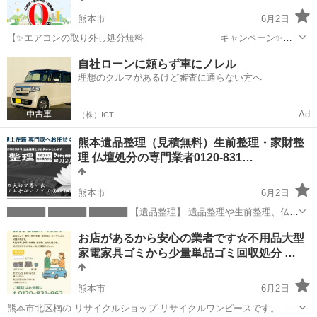
熊本市
6月2日
【✨エアコンの取り外し処分無料 キャンペーン✨に
ついて】 1️⃣まず0120-831-962まで☎️ 2️⃣ご住所や設置状況、階数、 メ
熊本
熊本市
不用品回収
無料
自社ローンに頼らず車にノレル
ーカーや年式、台数などをお聞きします。 3️⃣無料に該当するか、も...
理想のクルマがあるけど審査に通らない方へ
Ad
（株）ICT
熊本遺品整理（見積無料）生前整理・家財整
理 仏壇処分の専門業者0120-831…
熊本市
6月2日
██████ ██████ ██████ 【遺品整理】 遺品整理や生前整理、仏壇
処分、 施設への入所や退所時の片付け、 家財道具の移動移設などもお
熊本
熊本市
遺品整理
無料
お店があるから安心の業者です☆不用品大型
任せください。 専門の遺品整理士、遺品供養士が 現地にて無料見積も
家電家具ゴミから少量単品ゴミ回収処分 …
りしま...
熊本市
6月2日
熊本市北区楠の リサイクルショップ リサイクルワンピースです。 熊