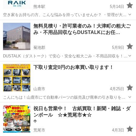
熊本駅
5月14日
空き家をお持ちの方、こんな悩みを持っていませんか？ ・管理が大
変…お金も労力も掛かる ・処分したいけど、解体費が高い ・思い出の
熊本
熊本市
熊本駅
不用品回収
仲介手数料
無料見積り・許可業者のみ！大津町の粗大ご
ある家なので、解体するのが忍びない ・売却しようにも、家が傷んで
み・不用品回収ならDUSTALKにお任…
いたり、家中に物が残...
菊池郡
5月9日
DUSTALK（ダストーク）で安心・安全な粗大ごみ・不用品回収を！
DUSTALKは、市町村が発行する「一般廃棄物収集運搬許可証」を取得
熊本
菊池郡
不用品回収
無料
下取り査定0円のお車買い取ります！
した信頼できる業者のみが登録している、不用品回収サービスです。
私たちのサービス...
山鹿市
4月25日
こんにちは！山鹿市にて自動車パーツの販売及び廃車の引き取りを行
っております、川口自動車リサイクルパーツでございます。 皆様、車
熊本
山鹿市
不用品買取
自動車
祝日も営業中！ 古紙買取！新聞・雑誌・ダ
を買い替える際に、現在の車のディーラー下取り査定で価格がつかな
ンボール ☆★荒尾市★☆
い経験はありませんか？ 川口...
荒尾市
4月3日