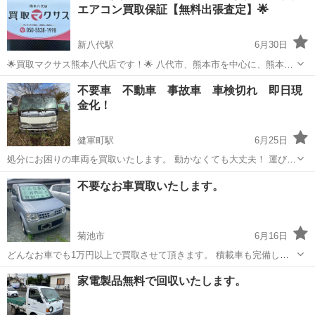
エアコン買取保証【無料出張査定】🌟
新八代駅
6月30日
🌟買取マクサス熊本八代店です！🌟 八代市、熊本市を中心に、熊本県
全域で出張買取・不要品買取・遺品整理を行っております！ 冷蔵庫・
熊本
八代市
新八代駅
遺品整理
無料
不要車 不動車 事故車 車検切れ 即日現
洗濯機・テレビなどの家電製品をはじめ、家具、アクセサリー、ブラ
金化！
ンド品、時計、楽器、カメラ、ゲ...
健軍町駅
6月25日
処分にお困りの車両を買取いたします。 動かなくても大丈夫！ 運び出
し困難な場所でも一度ご相談下さい！ もちろん出張料無料で対応いた
熊本
熊本市
健軍町駅
不用品買取
買取
不要なお車買取いたします。
します！ 買取り後の抹消、名義変更も無料です。
菊池市
6月16日
どんなお車でも1万円以上で買取させて頂きます。 積載車も完備して
おりますので 引き取り希望の方もご相談ください。 宜しくお願いし
熊本
菊池市
不用品買取
買取
家電製品無料で回収いたします。
ます。