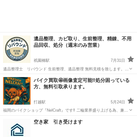
遺品整理、カビ取り、生前整理、精錬、不用
品回収、処分（週末のみ営業）
祇園橋駅
7月31日
遺品整理士 リバウンド 生前整理、遺品整理 無料見積を致します。
お問い合わせはLINEでどうぞ！ https://lin.ee/uJY1Mxo 金のインゴッ
熊本
熊本市
祇園橋駅
遺品整理
遺品整理士
バイク買取🤩画像査定可能‼️処分困っている
ト分割サービス取次店（節税対策） 『遺品整理士』です。断...
方、無料引取承ります。
打越駅
5月24日
福岡のバイクショップ『NelCraft』です‼️ 二輪業界盛り上げる為、兼業
で活動しております。 今回は250cc以下のバイク買取させてくださ
熊本
熊本市
打越駅
不用品買取
無料
空き家 引き受けます
い。 乗っていない不動車両なども喜んで査定します‼️ 乗らなくなった
バイクなどの...