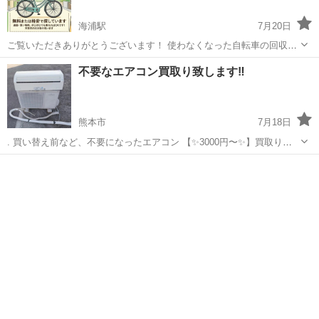
海浦駅
7月20日
ご覧いただきありがとうございます！ 使わなくなった自転車の回収を
行なっております。 ■希望する状態 ・パンクしておらず、一応乗れる
熊本
天草市
海浦駅
不用品処分
軽トラ
不要なエアコン買取り致します‼️
状態であれば、外観は一切気にしません。 ・サビだらけ、傷だらけ、
カゴがへこんでいる、ライト...
熊本市
7月18日
. 買い替え前など、不要になったエアコン 【✨3000円〜✨】買取りい
たします！ 取外し料、無料‼️ 18時以降 対応可🌙 第二種電気工事士が
熊本
熊本市
不用品買取
無料
丁寧に施工いたします。 エアコン取付け、移設、販売も承り...