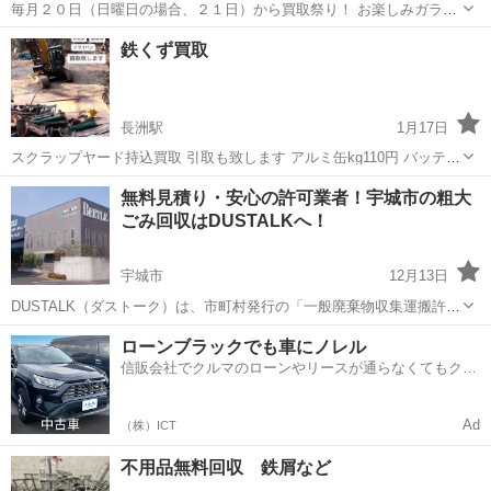
毎月２０日（日曜日の場合、２１日）から買取祭り！ お楽しみガラポ
ン抽選会付です！！ 皆様のご来店お待ちしております。 ※買取祭り後
熊本
荒尾市
不用品買取
買取
鉄くず買取
も、毎日買取しております！ ※営業時間外は、事業所前に無料回収ボ
ックス設置中で...
長洲駅
1月17日
スクラップヤード持込買取 引取も致します アルミ缶kg110円 バッテリ
ーkg60円 アルミ鍋kg160円
熊本
玉名郡
長洲駅
不用品買取
買取
無料見積り・安心の許可業者！宇城市の粗大
ごみ回収はDUSTALKへ！
宇城市
12月13日
DUSTALK（ダストーク）は、市町村発行の「一般廃棄物収集運搬許可
証」を持つ業者のみを登録し運営しております。 そのため、適正価格
熊本
宇城市
不用品処分
無料
ローンブラックでも車にノレル
での不用品回収を実現しています。 個人の方から法人の方まで、安心
信販会社でクルマのローンやリースが通らなくてもクル
してご利用いただける...
マをご利用いただけるサービスがあります！
Ad
（株）ICT
不用品無料回収 鉄屑など