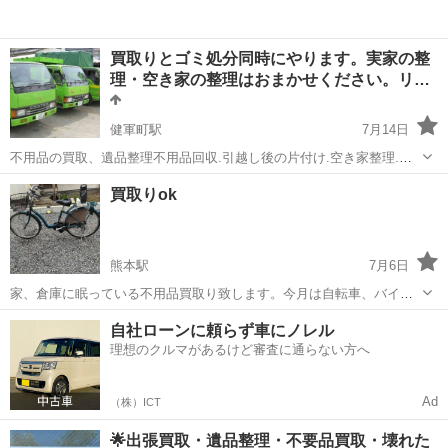
買取りとゴミ処分同時にやります。実家の整
理・空き家の整理はおまかせください。リ…
健軍町駅
7月14日
不用品の買取、遺品整理不用品回収.引越し後の片付け.空き家整理.廃
品回収. ※一般廃棄物収集運搬・産業廃棄物収集運搬・古物商の許可あ
熊本
熊本市
健軍町駅
不用品買取
買取りok
ります。 リサイクルできる物はお買取りします。※家電・家具・事務
機器・その他ご相談 ...
熊本駅
7月6日
家、倉庫に眠っている不用品買取り致します。今月は自転車、バイク
が強化月間です。お気軽にお声掛けください。引き取り致します。よ
熊本
熊本市
熊本駅
その他
自社ローンに頼らず車にノレル
ろしくお願いします。
理想のクルマがあるけど審査に通らない方へ
Ad
（株）ICT
🌟出張買取・遺品整理・不要品買取・壊れた