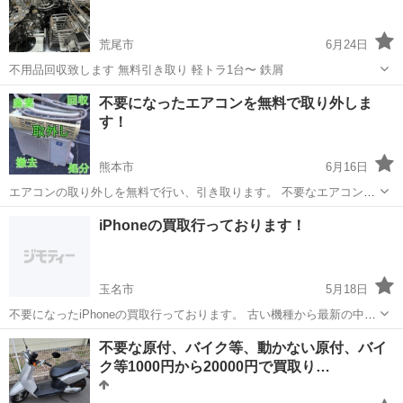
荒尾市
6月24日
不用品回収致します 無料引き取り 軽トラ1台〜 鉄屑
熊本
荒尾市
不用品回収
不要になったエアコンを無料で取り外しま
す！
熊本市
6月16日
エアコンの取り外しを無料で行い、引き取ります。 不要なエアコンが
ある場合は是非ご活用下さい。
熊本
熊本市
その他
無料
iPhoneの買取行っております！
玉名市
5月18日
不要になったiPhoneの買取行っております。 古い機種から最新の中古
品、また新品も幅広く現金での買取させていただいております。 また
熊本
玉名市
不用品買取
買取
不要な原付、バイク等、動かない原付、バイ
お支払いが終わっていない端末もお気軽にご相談ください＾＾ 出張買
ク等1000円から20000円で買取り…
取もできますのでまず...