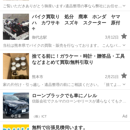
ご覧いただきありがとう御座います♪遺品整理の事なら弊社にお任せ下
さい♪戸建て一軒家(5万円)からお引き受け致します♪先ずお買取評価を
熊本
熊本市
黒髪町駅
遺品整理
買取
バイク買取り 処分 廃車 ホンダ ヤマ
させていただきます♪
ハ カワサキ スズキ スクーター 原付
御代志駅
3月12日
当社は熊本県でバイクの買取・販売を行なっております。 こんなバイ
クでも買取が可能！ ☑実働車 ☑不動車 ☑欠品車 ☑放置バイク ☑鍵な
熊本
菊池市
御代志駅
不用品買取
無料
捨てる前に！ガラケー・時計・贈答品・工具
しバイク ☑書類なし 【店舗情報】 📍EASY BASE ■出...
などまとめて買取/無料引取り
熊本市
2月21日
家の片付け・引っ越し・遺品整理の前にご相談ください。 「捨てよう
と思ったけど、どう処分していいか分からない」そんな物をまとめて
熊本
熊本市
遺品整理
無料
ローンブラックでも車にノレル
見ます。 例えばこんな物↓・ガラケー、ポケットWi-Fi・止まった腕時
信販会社でクルマのローンやリースが通らなくてもクル
計、置き時計・贈答品、バ...
マをご利用いただけるサービスがあります！
Ad
（株）ICT
無料で出張見積伺います。