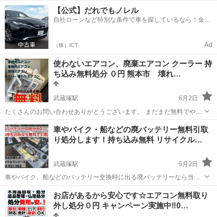
LINE @recycleonepeace お気軽にお問い合わせいただけます！！ 当店
熊本
熊本市
武蔵塚駅
不用品回収
遺品整理士
【公式】だれでもノレル
は、 熊本市より許可を受けた一般廃棄物...
自社ローンなど特別な条件で車を探しているなら！金利
0%で車をご提供、ノレル独自与信システム。
Ad
（株）ICT
使わないエアコン、廃棄エアコン クーラー 持
ち込み無料処分 ０円 熊本市 壊れ…
武蔵塚駅
6月2日
たくさんのお問い合わせありがとうございます。 まだまだ無料でやっ
てますので是非この機会に！ 0120-831-962 家庭用エアコン、業務用エ
熊本
熊本市
武蔵塚駅
不用品回収
無料
車やバイク・船などの廃バッテリー無料引取
アコン 窓用エアコンの処分にお困りなら！ 持ち込みいただくと無料
り処分します！持ち込み無料 リサイクル…
で引取り処分して...
武蔵塚駅
6月2日
車やバイク、船などのバッテリー交換時に出る廃バッテリーなら当店
までお持ち込みいただきますと、無料にて引取りいたします。 持ち込
熊本
熊本市
武蔵塚駅
不用品回収
無料
お店があるから安心です☆エアコン無料取り
み大歓迎です！ 持ち込みの際はお気軽にフリーダイヤル0120-831-962
外し処分０円 キャンペーン実施中‼️0…
までお電話ください。...