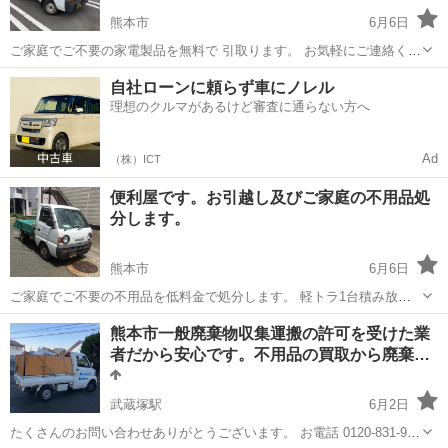
熊本市
6月6日
ご家庭でご不要の家電製品を無料で 引取ります。 お気軽にご連絡くだ
さい。 注意事項：(冷蔵庫、ブラウン管式テレビは対象外です。)
熊本
熊本市
不用品回収
無料
自社ローンに頼らず車にノレル
理想のクルマがあるけど審査に通らない方へ
Ad
（株）ICT
便利屋です。お引越し及びご家庭の不用品処
分します。
熊本市
6月6日
ご家庭でご不要の不用品を低料金で処分します。 軽トラ1台積み放題
で10,000円（税込） テレビや冷蔵庫などのリサイクル対象品目は 別
熊本
熊本市
不用品回収
料金
熊本市一般廃棄物収集運搬の許可を受けた業
途、リサイクル料金及び収集運搬料が かかります。 その他、単身引越
者だから安心です。不用品の買取から廃棄…
し、遺品...
武蔵塚駅
6月2日
たくさんのお問い合わせありがとうございます。 お電話 0120-831-962