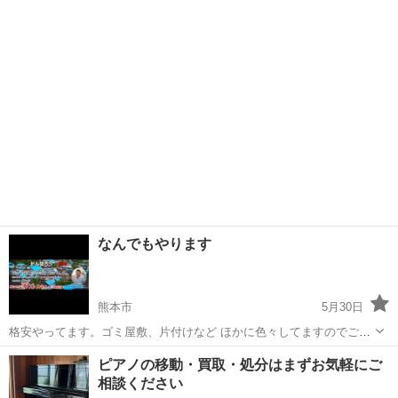
本市一般廃棄物収集運搬業の許可業者です。 少量の不用品回収から家
熊本
熊本市
不用品回収
無料
財道具一式まで対応いたします。安心しておまかせください。 店舗も
2009年よりたくさんの方に...
なんでもやります
熊本市
5月30日
格安やってます。ゴミ屋敷、片付けなど ほかに色々してますのでご相
談ください🙏
熊本
熊本市
遺品整理
片付け
ピアノの移動・買取・処分はまずお気軽にご
相談ください