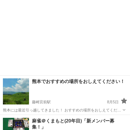
過ごす時間が好きになりました😊 私コーヒーを飲まないので、食べも
熊本
熊本市
水道町駅
その他
のを頼みます笑 震災で気分も上がらない状況がありますが、 同じよう
にカフェが好きな人と...
熊本でおすすめの場所をおしえてください！
藤崎宮前駅
8月5日
熊本には最近引っ越してきました！ おすすめの場所をおしえてくださ
い！
熊本
熊本市
藤崎宮前駅
友達
麻雀＠くまもと(20年目)「新メンバー募
集！」