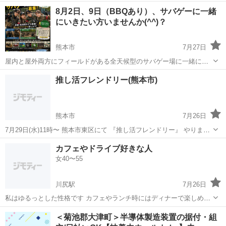
お友達を作るための交流会です！ 熊本市内で開催します！ 参加費無
熊本
熊本市
友達
飲み会
8月2日、9日（BBQあり）、サバゲーに一緒
料。割り勘です！ 人数は限定25人です。 楽しい飲み会にしまし...
にいきたい方いませんか(^^)？
熊本市
7月27日
屋内と屋外両方にフィールドがある全天候型のサバゲー場に一緒にい
きませんか(^^)？ 山の中にあり、標高が高いので意外と涼しいです⛰️
熊本
熊本市
友達
サバゲー
推し活フレンドリー(熊本市)
初心者大歓迎です🔰レンタルもあります(^^) サバゲーをゆるくやり、
ラジコンやピックルボー...
熊本市
7月26日
7月29日(水)11時〜 熊本市東区にて 『推し活フレンドリー』 やります
😃 アイドル、歌手、タレント ペット、マスコットなど… 推しは何で
熊本
熊本市
その他
カフェやドライブ好きな人
もオッケーです🙆‍♀️ みなさんの推しを教えてください✨ ...
女40〜55
川尻駅
7月26日
私はゆるっとした性格です カフェやランチ時にはディナーで楽しめる
お友達を作りたいと思ってます 仲良くなったら一緒に日帰りツアーに
熊本
熊本市
川尻駅
その他
性格
＜菊池郡大津町＞半導体製造装置の据付・組
も参加出来たらなぁと思ってます よろしくお願いします