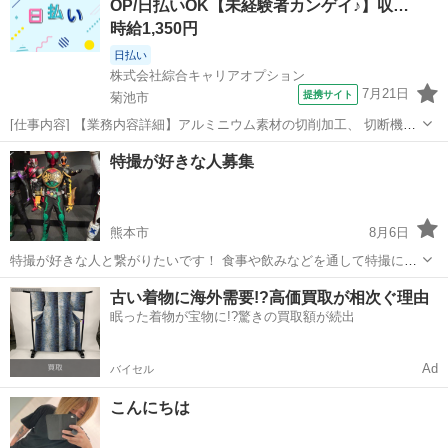
OP/日払いOK【未経験者カンゲイ♪】収…
時給1,350円
日払い
株式会社綜合キャリアオプション
7月21日
提携サイト
菊池市
[仕事内容] 【業務内容詳細】アルミニウム素材の切削加工、 切断機オ
ペレーター【取扱製品情報】二輪部品 。＋お仕事探しはコンシェルス
熊本
菊池市
工場
特撮が好きな人募集
タッフにおまかせ＋。 あなたのお仕事探しをしっかりサポート！ たと
えば… 「もう少しココ...
熊本市
8月6日
特撮が好きな人と繋がりたいです！ 食事や飲みなどを通して特撮につ
いて話したりできる人を募集してます！ 私は20歳男で仮面ライダー、
熊本
熊本市
友達
古い着物に海外需要!?高価買取が相次ぐ理由
スーパー戦隊が好きです！ 特に仮面ライダーオーズ、ゴーカイジャー
眠った着物が宝物に!?驚きの買取額が続出
が大好きです！
Ad
バイセル
こんにちは