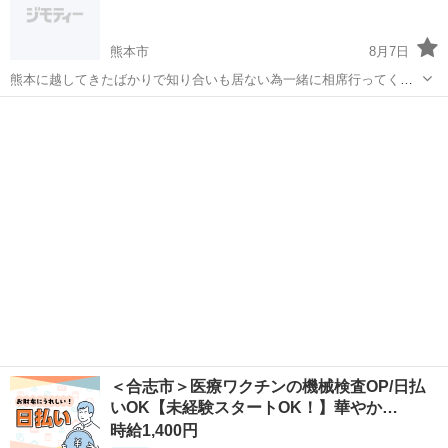
の代わりに不動産投資で固定収入を得...
熊本市
8月7日
熊本に越してきたばかりで知り合いも居ない為一緒に相席行ってくだ
さる方メッセージお待ちしてます！ 私は女30代半ばです、女性限定で
熊本
熊本市
友達
相席
年齢は気にしません！ 仲良くなれば街コン等も一緒に行ければ嬉しい
です、1人だと気楽で...
＜合志市＞医療ワクチンの機械検査OP/日払
いOK【未経験スタートOK！】華やか…
時給1,400円