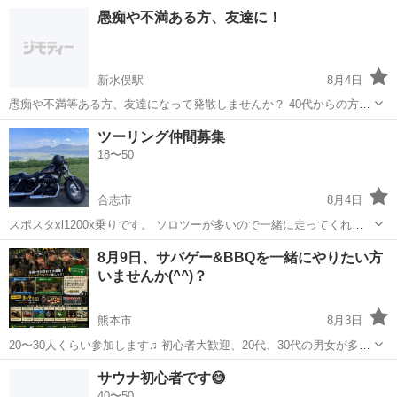
ルーム作業あり 【取扱製品情報】半導体 。＋お仕事探しはコンシェル
熊本
合志市
工場
愚痴や不満ある方、友達に！
スタッフにおまかせ＋。 あなたのお仕事探しをしっかりサポート！ た
とえば… 「もう...
新水俣駅
8月4日
愚痴や不満等ある方、友達になって発散しませんか？ 40代からの方で
宜しくお願いします。
熊本
水俣市
新水俣駅
友達
ツーリング仲間募集
18〜50
合志市
8月4日
スポスタxl1200x乗りです。 ソロツーが多いので一緒に走ってくれる
仲間を募集してます！ ツーリングは阿蘇や天草の方に行く事が多いで
熊本
合志市
ツーリング
仲間
8月9日、サバゲー&BBQを一緒にやりたい方
す🏍 アメリカンに乗ってる為すり抜け等せずゆっくり走ってます✨
いませんか(^^)？
熊本市
8月3日
20〜30人くらい参加します♫ 初心者大歓迎、20代、30代の男女が多い
です(^^) 暑いですが、標高が高くて風通しがいいのでサバゲーやりや
熊本
熊本市
友達
サバゲー
サウナ初心者です😅
すいです✨️ 屋内と屋外両方にフィールドがあり、晴れの日でも雨の日
40〜50