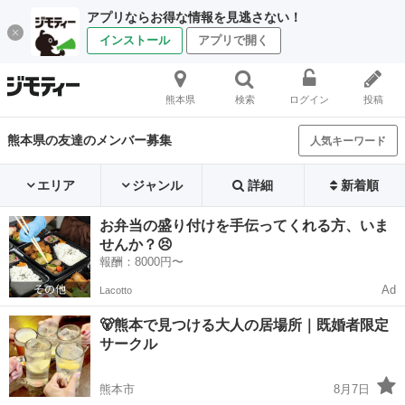
アプリならお得な情報を見逃さない！
インストール
アプリで開く
熊本県
検索
ログイン
投稿
熊本県の友達のメンバー募集
人気キーワード
エリア
ジャンル
詳細
新着順
お弁当の盛り付けを手伝ってくれる方、いま
せんか？😣
報酬：8000円〜
Ad
Lacotto
🐻熊本で見つける大人の居場所｜既婚者限定
サークル
熊本市
8月7日