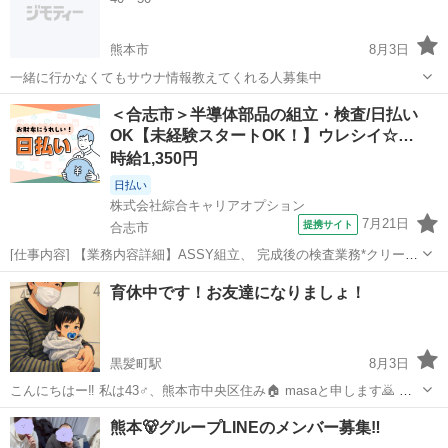
でも楽しめます👍️...
熊本市
8月3日
一緒に行かなくてもサウナ情報教えてくれる人募集中
熊本
熊本市
その他
＜合志市＞半導体部品の組立・検査/日払い
OK【未経験スタートOK！】ウレシイ☆…
時給1,350円
日払い
株式会社綜合キャリアオプション
7月21日
提携サイト
合志市
[仕事内容] 【業務内容詳細】ASSY組立、 完成後の検査業務*クリーン
ルーム作業あり 【取扱製品情報】半導体 。＋お仕事探しはコンシェル
熊本
合志市
工場
育休中です！お友達になりましょ！
スタッフにおまかせ＋。 あなたのお仕事探しをしっかりサポート！ た
とえば… 「もう...
黒髪町駅
8月3日
こんにちはー‼️ 私は43♂、熊本市中央区住み🏠️ masaと申します🙇 一
戸建てに住んでいて🏠️外国人の楽しい妻と👩 かわいい赤ちゃん2人い
熊本
熊本市
黒髪町駅
友達
熊本🐻グループLINEのメンバー募集‼️
ます（男の子）🧑‍🍼 趣味は食べる事🍴歩く事🚶‍➡️SNSすること📱 いち