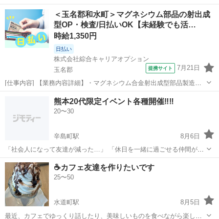
＜玉名郡和水町＞マグネシウム部品の射出成
型OP・検査/日払いOK【未経験でも活…
時給1,350円
日払い
株式会社綜合キャリアオプション
7月21日
提携サイト
玉名郡
[仕事内容] 【業務内容詳細】・マグネシウム合金射出成型部品製造・
加工業務・射出成型機オペレータ・製品の仕上げ、 検査、 梱包作業
熊本
玉名郡
工場
熊本20代限定イベント各種開催‼️‼️
【取扱製品情報】自動車部品、 住宅設備機器 。＋お仕事探しはコンシ
20〜30
ェルスタッフにおまかせ＋。...
辛島町駅
8月6日
「社会人になって友達が減った…」 「休日を一緒に過ごせる仲間がほ
しい！」 「新しい繋がりを作りたい！」 そんな20代のために、気軽に
熊本
熊本市
辛島町駅
その他
20代
☕カフェ友達を作りたいです
参加できて繋がれるイベントを開催します😊 参加者のほとんどが一人
25〜50
参加なので、初めてでも安...
水道町駅
8月5日
最近、カフェでゆっくり話したり、美味しいものを食べながら楽しく