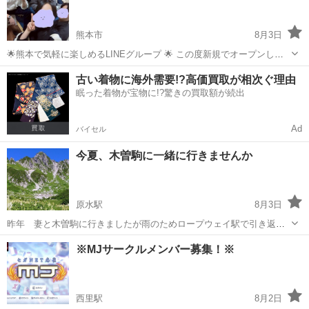
おう夫婦...
熊本市
8月3日
🌟熊本で気軽に楽しめるLINEグループ 🌟 この度新規でオープンした
グルチャになります！ 年齢層は20-45歳で考えてます！ ぜひ、ご参加
熊本
熊本市
友達
古い着物に海外需要!?高価買取が相次ぐ理由
してみませんか？🫰 ▼グループの雰囲気 ・メインはトーク！ →日常
眠った着物が宝物に!?驚きの買取額が続出
のことや趣味の...
Ad
バイセル
今夏、木曽駒に一緒に行きませんか
原水駅
8月3日
昨年 妻と木曽駒に行きましたが雨のためロープウェイ駅で引き返し
ました。 リベンジしたいですが、妻はもう行かないと言い出して。 1
熊本
菊池郡
原水駅
登山
近場
※MJサークルメンバー募集！※
人で行くのは淋しいし、だれか道連れは居ないかと思って募集した次
第です。 男女年齢問わず3〜4...
西里駅
8月2日