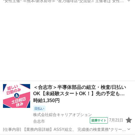
*女性主催* ≪熊本/新水前寺≫ *星乃珈琲店*交流会♫ 主催者は 女性で
すので 女性の方お一人様でも 安心してご参加頂けます♬ ※女子会で
熊本
熊本市
新水前寺駅
その他
状況
はありませんので 男性の方のお申し込みも 大歓迎です！ ...
＜合志市＞半導体部品の組立・検査/日払い
OK【未経験スタートOK！】先の予定も…
時給1,350円
日払い
株式会社綜合キャリアオプション
7月21日
提携サイト
合志市
[仕事内容] 【業務内容詳細】ASSY組立、 完成後の検査業務*クリーン