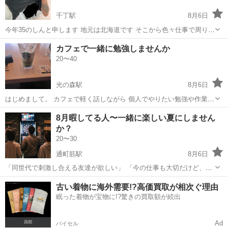
千丁駅
8月6日
今年35のしんと申します 地元は北海道です そこから色々仕事で周り今
は九州で落ち着きました！ 趣味は音楽、スポーツになります！ バツあ
熊本
八代市
千丁駅
友達
カフェで一緒に勉強しませんか
り😭 年齢気にしません！ 何歳でも！ なので気楽にメッセージくださ
20〜40
い お待ちしてます！
光の森駅
8月6日
はじめまして。 カフェで軽く話しながら 個人でやりたい勉強や作業を
するだけです。 8月の平日は昼から夜まで大体居ます。 9月は未定で
熊本
熊本市
光の森駅
その他
8月暇してる人〜一緒に楽しい夏にしません
す。
か？
20〜30
通町筋駅
8月6日
「同世代で刺激し合える友達が欲しい」 「今の仕事も大切だけど、も
っと人生を楽しくする選択肢が知りたい」 そんな思いを持つ人に向け
熊本
熊本市
通町筋駅
その他
社会人
古い着物に海外需要!?高価買取が相次ぐ理由
て20代限定の交流会を企画します！ この会は、ただ飲んで終わるだけ
眠った着物が宝物に!?驚きの買取額が続出
でなく、お互いの仕事の話や、...
Ad
バイセル