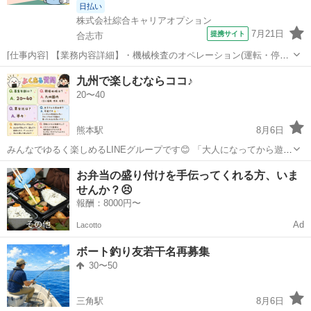
日払い
株式会社綜合キャリアオプション
7月21日
提携サイト
合志市
[仕事内容] 【業務内容詳細】・機械検査のオペレーション(運転・停止
操作)・バイアルの投入作業、 整列作業・不良品の確認作業【取扱製品
熊本
合志市
工場
九州で楽しむならココ♪
情報】医療用ワクチン 。＋お仕事探しはコンシェルスタッフにおまか
20〜40
せ＋。 あなたのお仕事...
熊本駅
8月6日
みんなでゆるく楽しめるLINEグループです😊 「大人になってから遊ぶ
機会が減った…」 「新しい友達がほしい！」 「休日をもっと楽しみた
熊本
熊本市
熊本駅
友達
九州
お弁当の盛り付けを手伝ってくれる方、いま
い✨」 そんな方はぜひご参加ください♪ ※グループの詳細は画像をご
せんか？😣
覧ください！
報酬：8000円〜
Ad
Lacotto
ボート釣り友若干名再募集
30〜50
三角駅
8月6日