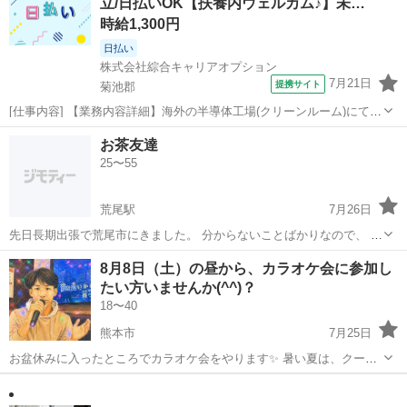
立/日払いOK【扶養内ウェルカム♪】未…
時給1,300円
日払い
株式会社綜合キャリアオプション
7月21日
提携サイト
菊池郡
[仕事内容] 【業務内容詳細】海外の半導体工場(クリーンルーム)にて半
導体装置組み立て業務。 部署のメンバー(10任程度)と海外出張し、 半
熊本
菊池郡
工場
お茶友達
導体メーカーへの装置の据付、 組み立て業務になります。 未経験でも
25〜55
海外主張可能な方は...
荒尾駅
7月26日
先日長期出張で荒尾市にきました。 分からないことばかりなので、 お
茶友達を募集してます！ よろしくお願いします！
熊本
荒尾市
荒尾駅
その他
8月8日（土）の昼から、カラオケ会に参加し
たい方いませんか(^^)？
18〜40
熊本市
7月25日
お盆休みに入ったところでカラオケ会をやります✨️ 暑い夏は、クーラ
ーが効いてる部屋でカラオケで楽しんで暑さを乗り切りませんか(^^)？
熊本
熊本市
カラオケ
お盆
参加したい方は、気軽にメッセージください📩