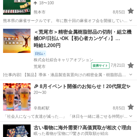
18〜100
熊本市
8月5日
熊本県の麻雀サークルです。 年に数十回の麻雀オフ会を開催していま
す。 麻雀＠くまもとでは、麻雀を愛する老若男女さまざまな方が、心
熊本
熊本市
友達
＜荒尾市＞精密金属樹脂部品の切削・組立機
地よくプレイできる環境づくりを目指しています。基本的なマナーや
械OP/日払いOK【初心者カンゲイ♪】…
ルールを守っていただける方...
時給1,200円
日払い
株式会社綜合キャリアオプション
7月21日
提携サイト
荒尾市
[仕事内容] 【製品】導体・液晶製造装置向けの精密金属・樹脂部品
【業務内容】半導体・液晶製造装置向けの精密金属・樹脂部品の切削
熊本
荒尾市
工場
🎉 8月イベント開催のお知らせ！20代限定✨
加工や組立の機械オペレーター 。＋お仕事探しはコンシェルスタッフ
20〜30
におまかせ＋。 あなたのお仕事...
辛島町駅
8月5日
「社会人になって友達が減った…」 「休日を一緒に過ごせる仲間がほ
しい！」 「新しい繋がりを作りたい！」 そんな20代のために、気軽に
熊本
熊本市
辛島町駅
その他
20代
古い着物に海外需要!?高価買取が相次ぐ理由
参加できて繋がれるイベントを開催します😊 参加者のほとんどが一人
眠った着物が宝物に!?驚きの買取額が続出
参加なので、初めてでも安...