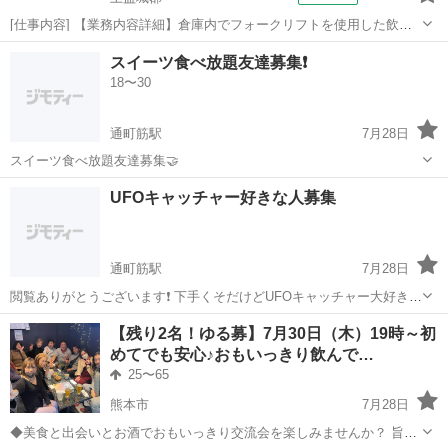
[仕事内容] 【業務内容詳細】倉庫内でフォークリフトを使用した飲料
の仕分け・荷下ろし・積み込み業務。 【取扱製品情報】飲料製品 。＋
熊本
上益城郡
工場
スイーツ食べ放題友達募集❗️
お仕事探しはコンシェルスタッフにおまかせ＋。 あなたのお仕事探し
18〜30
をしっかりサポート！ た...
通町筋駅
7月28日
スイーツ食べ放題友達募集🤝
熊本
熊本市
通町筋駅
その他
食べ放題
UFOキャッチャー好きな人募集
通町筋駅
7月28日
閲覧ありがとうございます❗️ 下手くそだけどUFOキャッチャー大好きで
す。
熊本
熊本市
通町筋駅
その他
UFOキャッチャー
【残り2名！ゆる募】7月30日（木）19時～初
めてでも安心♪おもいっきり飲んで…
25〜65
熊本市
7月28日
◆美食と出会いとお酒でおもいっきり交流会を楽しみませんか？ 旨い