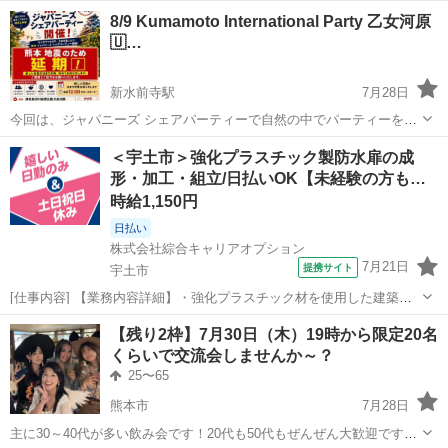
食 × 出会い × 旨いお酒 ＝ ”最幸の多幸感” 最幸の人脈作り♪3
熊本
熊本市
友達
バーベキュー
8/9 Kumamoto International Party 乙女河原
拍子揃ってみんなで飲み会を開催します！ 美味しい料理とお酒と交流
🇺…
を楽しむのが...
新水前寺駅
7月28日
今回は、ジャパニーズ シェアパーティーで自然の中でパーティーを行
います！ 海外では よく行われてる 食べ物、飲み物 持参のパーティー
熊本
熊本市
新水前寺駅
その他
国際交流
＜宇土市＞強化プラスチック製防水扉の成
になります🤝 1人2品以上を持参して みんなでパーティーを行うアット
形・加工・組立/日払いOK【未経験の方も…
ホームなパーティー ...
時給1,150円
日払い
株式会社綜合キャリアオプション
7月21日
提携サイト
宇土市
[仕事内容] 【業務内容詳細】・強化プラスチック材を使用した建築資
材の切断、 加工、 組立等。 ・成形機械にて強化プラスチック材(型材)
熊本
宇土市
工場
【残り2枠】7月30日（木）19時から限定20名
の製作。 【取扱製品情報】・防水扉 。＋お仕事探しはコンシェルスタ
くらいで交流会しませんか～？
ッフにおまかせ＋。 ...
25〜65
熊本市
7月28日
主に30～40代が多い飲み会です！20代も50代もぜんぜん大歓迎です！