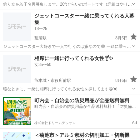
釣り友を若干名再募集します。20ftぐらいのボートです（詳細はやりと
りの段階で） 特に釣りに関する事をやっておられる方を優先したいと
熊本
上天草市
三角駅
釣り
ジェットコースター一緒に乗ってくれる人募
思います。 （例えば、釣りライターの方や報酬の少ないテスターの方
集
や天草が大好きな方を応援した...
18〜25
荒尾駅
8月6日
ジェットコースター大好きで一人で行くのは嫌なので😭 一緒に乗って
くれる人募集します！ 誰でも大丈夫です！
熊本
荒尾市
荒尾駅
その他
相席に一緒に行ってくれる女性🍸️✨
女35〜50
熊本城・市役所前駅
8月6日
暇なときに、一緒に相席に行ってくれる女性を探してます😁💓
熊本
熊本市
熊本城・市役所前駅
その他
相席
町内会・自治会の防災用品が全品送料無料
町内会・自治会の防災用品が全品送料無料！「防災備蓄
用品ドットコム」
Ad
株式会社ドリームデッサン
＜菊池市＞アルミ素材の切削加工・切断機