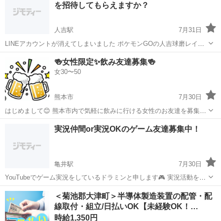
を招待してもらえますか？
人吉駅
7月31日
LINEアカウントが消えてしまいました ポケモンGOの人吉球磨レイド
グループを招待してもらえますか？
熊本
人吉市
人吉駅
ゲーム/アプリ
ポケモンGO
🍻女性限定✨飲み友達募集🍻
女30〜50
熊本市
7月30日
はじめまして😊 熊本市内で気軽に飲みに行ける女性のお友達を募集し
ています♪ お酒を飲みながら、美味しいご飯や楽しいおしゃべりを楽
熊本
熊本市
友達
アラフィフ
実況仲間or実況OKのゲーム友達募集中！
しめたら嬉しいです✨ 私はこんな感じです😊 ・アラフィフ ・お酒＆
食べること大好き🍺 ・旅...
亀井駅
7月30日
YouTubeでゲーム実況をしているドラミンと申します🎮 実況活動をし
ていらっしゃる方、もしくはご一緒させて頂いている時を動画にして
熊本
熊本市
亀井駅
ゲーム/アプリ
実況
＜菊池郡大津町＞半導体製造装置の配管・配
もOKな方(活動等はしてない方含む)、自分なんかでよろしければです
線取付・組立/日払いOK【未経験OK！…
がお友達になって下さい🙇...
時給1,350円