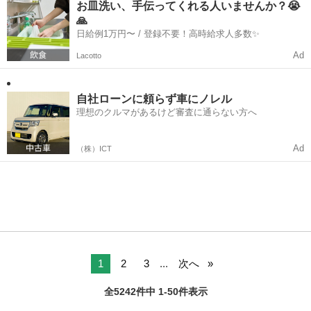
お皿洗い、手伝ってくれる人いませんか？😭
🙏
日給例1万円〜 / 登録不要！高時給求人多数✨
Ad
Lacotto
自社ローンに頼らず車にノレル
理想のクルマがあるけど審査に通らない方へ
Ad
（株）ICT
1
2
3
...
次へ
全5242件中 1-50件表示