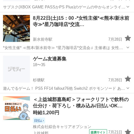
サブスク(XBOX GAME PASSかPS Plus)のゲームの中からオンライン
ゲームのものをお互い相談しながら選んでご一緒に遊んで頂けません
熊本
熊本市
亀井駅
ゲーム/アプリ
サブスク
8月22日(土)15：00 -*女性主催*≪熊本/新水前
か？😃 ちなみにその際はもしよろしければ厚かましながらYouTubeに
寺≫*星乃珈琲店*交流…
て配信を...
新水前寺駅
7月28日
*女性主催* ≪熊本/新水前寺≫ *星乃珈琲店*交流会♫ 主催者は 女性で
すので 女性の方お一人様でも 安心してご参加頂けます♬ ※女子会で
熊本
熊本市
新水前寺駅
その他
状況
ゲーム友達募集
はありませんので 男性の方のお申し込みも 大歓迎です！ ...
18〜35
杉塘駅
7月28日
遊んでるゲーム！ PS5 FF14 fallout76他 Switch2 ポケモンソード あつ
森 ぽこあ
熊本
熊本市
杉塘駅
ゲーム/アプリ
ポケモンユナイト
＜上益城郡嘉島町＞フォークリフトで飲料の
仕分け・荷下ろし・積み込み/日払いOK…
時給1,200円
日払い
株式会社綜合キャリアオプション
7月21日
提携サイト
上益城郡