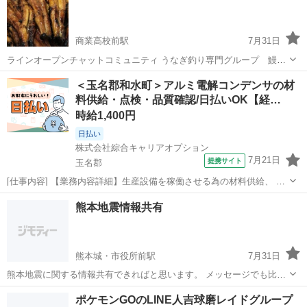
商業高校前駅
7月31日
ラインオープンチャットコミュニティ うなぎ釣り専門グループ 鰻遊
会と申します。 宜しくお願い致します。♪(๑ᴖ◡ᴖ๑)♪ ここのところ晴天
熊本
熊本市
商業高校前駅
釣り
グループ
＜玉名郡和水町＞アルミ電解コンデンサの材
続きで釣果はイマイチですが それでも20本前後の釣果をアップされる
料供給・点検・品質確認/日払いOK【経…
グループメンバ...
時給1,400円
日払い
株式会社綜合キャリアオプション
7月21日
提携サイト
玉名郡
[仕事内容] 【業務内容詳細】生産設備を稼働させる為の材料供給、 定
期点検、 動作チェック、 清掃、 品質確認等の定常作業に加え、 設備
熊本
玉名郡
工場
熊本地震情報共有
トラブルや品質異常が生じた場合は、 速やかに単独あるいは上司の指
示のもと、 適正に対応を...
熊本城・市役所前駅
7月31日
熊本地震に関する情報共有できればと思います。 メッセージでも比較
的被害が少ないとされる中央区東区でも構いません。
熊本
熊本市
熊本城・市役所前駅
友達
ポケモンGOのLINE人吉球磨レイドグループ