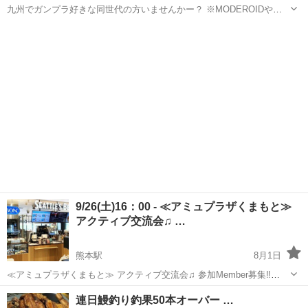
九州でガンプラ好きな同世代の方いませんかー？ ※MODEROIDやフ
レームアームズなどガンプラ以外もOKです👌 リアルで同じ趣味の人
熊本
熊本市
その他
ガンプラ
と友達になれる機会がなかなかないので募集してみました。 グループ
LINE(参加自由)も...
9/26(土)16：00 - ≪アミュプラザくまもと≫
アクティブ交流会♫ …
熊本駅
8月1日
≪アミュプラザくまもと≫ アクティブ交流会♫ 参加Member募集‼
【日 時】 9月26日(土)16：00 - 17：15 ※途中参加・途中退出ご自由に
熊本
熊本市
熊本駅
その他
状況
連日鰻釣り釣果50本オーバー …
OK！ 【会場】 シナボン・シアトルズベストコー...