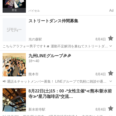
Ad
バイセル
ストリートダンス仲間募集
光の森駅
8月4日
こちらアラフォー男子です👨‍🎓 運動不足解消を兼ねてストリートダン
スを始めたいと思っています！18年くらい前まで少しだけブレイクダ
熊本
熊本市
光の森駅
ダンサー
九州LINEグループ🎉🎉
ンスをやってました。YouTube見ながら少しずつ練習する感じになる
18〜40
かと思いますがよかったらど...
熊本市
8月4日
📢 通話＆チャットメンバー募集！ LINEグループで気軽に雑談や通話
を楽しめる人募集中😊 年齢・性別問いません！ 初心者・聞き専も歓迎
熊本
熊本市
友達
8月22日(土)15：00 -*女性主催*≪熊本/新水前
✨ オフ会も開催定期的開催中！（参加は自由です😊） みんなで楽しく
寺≫*星乃珈琲店*交流…
話しましょう！ 気になっ...
新水前寺駅
8月4日