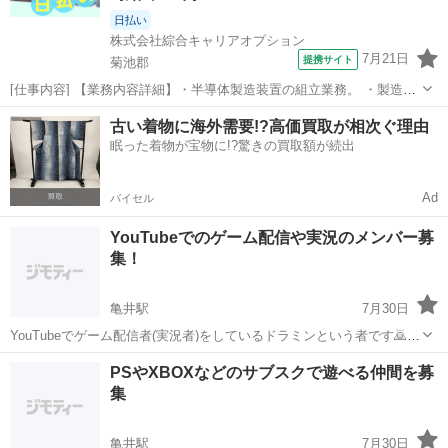
日払い
株式会社綜合キャリアオプション
7月21日
提携サイト
菊池郡
[仕事内容] 【業務内容詳細】・半導体製造装置の組立業務。 ・製造装
置の配管及び配線取付、 パーツ組立【取扱製品情報】・半導体製造装
熊本
菊池郡
工場
古い着物に海外需要!?高価買取が相次ぐ理由
置 。＋お仕事探しはコンシェルスタッフにおまかせ＋。 あなたのお仕
眠った着物が宝物に!?驚きの買取額が続出
事探しをしっかりサポー...
Ad
バイセル
YouTubeでのゲーム配信や実況のメンバー募
集！
亀井駅
7月30日
YouTubeでゲーム配信者(実況者)をしているドラミンという者です🙇
ゲーム配信やゲーム実況でご一緒して頂き、当チャンネルを共に盛り
熊本
熊本市
亀井駅
ゲーム/アプリ
実況
PSやXBOXなどのサブスクで遊べる仲間を募
上げていって下さると幸いです😃 声出しありなし・性別・年齢、一切
集
問いません👍(Disc...
亀井駅
7月30日