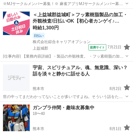
※MJサークルメンバー募集！※ 麻雀アプリMJサークルメンバー募
集！ 4人麻雀3人麻雀でサークル内対戦で戦績つけたりしています！ ご
熊本
熊本市
西里駅
ゲーム/アプリ
サークル
＜上益城郡益城町＞フッ素樹脂製品の加工・
興味ある方はご連絡ください！
外観検査/日払いOK【初心者カンゲイ♪…
時給1,300円
日払い
株式会社綜合キャリアオプション
7月21日
提携サイト
上益城郡
[仕事内容] 【業務内容詳細】・製品の外観検査。 ・フッ素樹脂の加工
業務全般。 【取扱製品情報】フッ素樹脂製品 。＋お仕事探しはコンシ
熊本
上益城郡
工場
宇宙、スピリチュアル、魂、無意識、深い？
ェルスタッフにおまかせ＋。 あなたのお仕事探しをしっかりサポー
話を淡々と静かに話せる人
ト！ たとえば… 「もう...
熊本市
8月2日
世の中ってまだわかってないことが多いですよね。そういう話をただ
していける仲間を募集します。２ヶ月に一回ぐらい話せたらいいなぁ
熊本
熊本市
友達
ガンプラ仲間・趣味友募集中
と思っています。ただ陰謀論が好きな方やフラットアース説を信じて
18〜40
いる方は遠慮お願いします。出来ればIN...
熊本市
8月1日