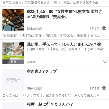
熊本にお住まいの既婚者の皆さま。 毎日、家庭と仕事を優先する生活
の中で、 「自分の時間がほとんどない」 「気軽に話せる友達がほし
熊本
熊本市
友達
8/22(土)15：00 -*女性主催*≪熊本/新水前寺
い」 そう感じることはありませんか？😊 当サークルは、 既婚者限定
≫*星乃珈琲店*交流会…
の安心・健...
新水前寺駅
8月7日
*女性主催* ≪熊本/新水前寺≫ *星乃珈琲店*交流会♫ 主催者は 女性で
すので 女性の方お一人様でも 安心してご参加頂けます♬ ※女子会で
熊本
熊本市
新水前寺駅
その他
状況
洗い場、手伝ってくれる人いませんか？😭
はありませんので 男性の方のお申し込みも 大歓迎です！ ...
日給8,000円〜 /【登録不要】複数サイトまとめて検索✨
Ad
Lacotto
空き家DIYクラブ
肥後大津駅
8月7日
こんにちは、DIYクラブでは、空き家を改修して、みんなで住んだり、
不動産投資の分配を考えております。会費で空き家を手に入れたり、
熊本
菊池郡
肥後大津駅
その他
空き家
相席一緒に行きませんか？
新たな事業を展開して行けたらいいと考えています。これからは年金