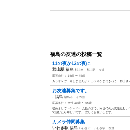
福島の友達の投稿一覧
11の夜か12の夜に
郡山駅
福島
郡山市
郡山駅
友達
応募条件： 18歳 〜 45歳
カラオケご一緒しませんか？ カラオケまねきねこ 郡山さ
お友達募集です。
-
福島
福島市
その他
応募条件： 女性 40歳 〜 55歳
初めまして╰(*´︶`*)╯ 女性の方で、同世代のお友達欲
て頂けたら嬉しいです。 宜しくお願いします。
カメラ仲間募集
いわき駅
福島
いわき市
いわき駅
友達