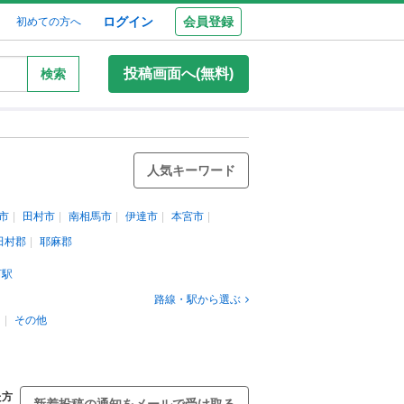
ログイン
会員登録
初めての方へ
投稿画面へ(無料)
検索
人気キーワード
市
田村市
南相馬市
伊達市
本宮市
田村郡
耶麻郡
河駅
路線・駅から選ぶ
ー
その他
た方
新着投稿の通知をメールで受け取る