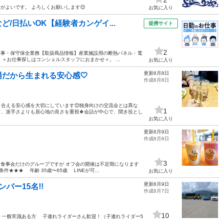
がよいです。 よろしくお願いします😊
お気に入り
/日払いOK【経験者カンゲイ...
提携サイト
2
の工事・保守保全業務【取扱商品情報】産業施設用の断熱パネル・電
＋お仕事探しはコンシェルスタッフにおまかせ＋。 ...
お気に入り
更新8月8日
だから生まれる安心感🤍
作成8月8日
合える安心感を大切にしています😊独身向けの交流会とは異な
1
、派手さよりも居心地の良さを重視🍀会話が中心で、聞き役とし
お気に入り
更新8月9日
作成8月8日
3
 食事会だけのグループですが オフ会の開催は不定期になります
★★★ 年齢 35歳〜65歳 LINEが可...
お気に入り
更新8月9日
バー15名!!
作成8月7日
10
^ 一般常識ある方 子連れライダーさん歓迎！（子連れライダー5