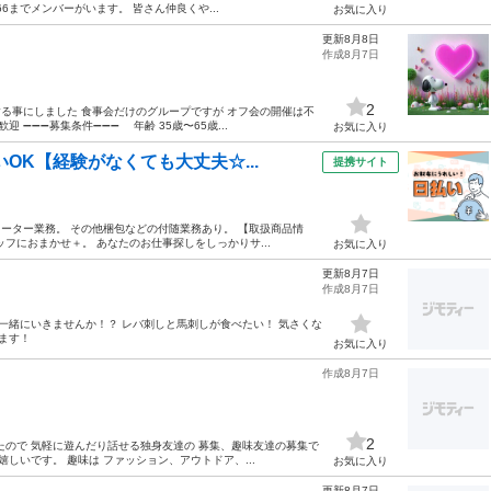
6までメンバーがいます。 皆さん仲良くや...
お気に入り
更新8月8日
作成8月7日
2
集する事にしました 食事会だけのグループですが オフ会の開催は不
 ➖➖➖募集条件➖➖➖ 年齢 35歳〜65歳...
お気に入り
OK【経験がなくても大丈夫☆...
提携サイト
レーター業務。 その他梱包などの付随業務あり。 【取扱商品情
フにおまかせ＋。 あなたのお仕事探しをしっかりサ...
お気に入り
更新8月7日
作成8月7日
一緒にいきませんか！？ レバ刺しと馬刺しが食べたい！ 気さくな
ます！
お気に入り
作成8月7日
2
たので 気軽に遊んだり話せる独身友達の 募集、趣味友達の募集で
しいです。 趣味は ファッション、アウトドア、...
お気に入り
更新8月7日