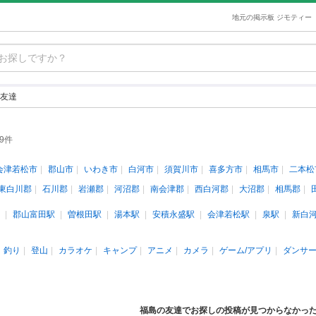
地元の掲示板 ジモティー
友達
29件
会津若松市
郡山市
いわき市
白河市
須賀川市
喜多方市
相馬市
二本松
東白川郡
石川郡
岩瀬郡
河沼郡
南会津郡
西白河郡
大沼郡
相馬郡
郡山富田駅
曽根田駅
湯本駅
安積永盛駅
会津若松駅
泉駅
新白
釣り
登山
カラオケ
キャンプ
アニメ
カメラ
ゲーム/アプリ
ダンサ
福島の友達でお探しの投稿が見つからなかっ