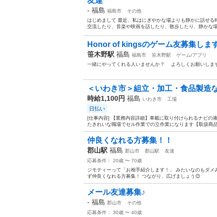
友達
-
福島
福島市
その他
はじめまして 最近、私はにぎやかな場よりも静かに話せる
交流したり、音楽や映画を話したり、散歩したり、静かな場所
Honor of kingsのゲーム友募集しま
笹木野駅
福島
福島市
笹木野駅
ゲーム/アプリ
一緒にやってくれる人いませんか？ よろしくお願いします
＜いわき市＞組立・加工・食品製造など
時給1,100円
福島
いわき市
工場
日払い
[仕事内容] 【業務内容詳細】車載に取り付けられるナビの
たきれいな職場でセル作業での立作業になります【取扱商品情
仲良くなれる方募集！！
郡山駅
福島
郡山市
郡山駅
友達
応募条件： 20歳 〜 70歳
ジモティーって「お相手紹介します！」 みたいなのもダメ
ず仲良くなれる方募集！ つながり、広げましょう😊
メール友達募集♪
-
福島
郡山市
その他
応募条件： 30歳 〜 40歳