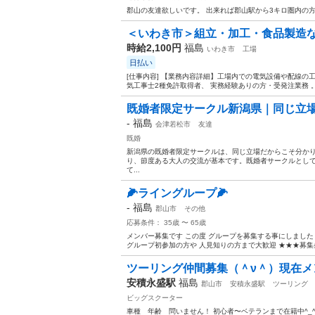
郡山の友達欲しいです。 出来れば郡山駅から3キロ圏内の方
＜いわき市＞組立・加工・食品製造など
時給2,100円
福島
いわき市
工場
日払い
[仕事内容] 【業務内容詳細】工場内での電気設備や配線
気工事士2種免許取得者、 実務経験ありの方・受発注業務 。
既婚者限定サークル新潟県｜同じ立場
-
福島
会津若松市
友達
既婚
新潟県の既婚者限定サークルは、同じ立場だからこそ分かり
り、節度ある大人の交流が基本です。既婚者サークルとして
て...
🌽ライングループ🌽
-
福島
郡山市
その他
応募条件： 35歳 〜 65歳
メンバー募集です この度 グループを募集する事にしました
グループ初参加の方や 人見知りの方まで大歓迎 ★★★募集条件
ツーリング仲間募集（＾ν＾）現在メン
安積永盛駅
福島
郡山市
安積永盛駅
ツーリング
ビッグスクーター
車種 年齢 問いません！ 初心者〜ベテランまで在籍中^_