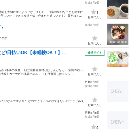
作成8月9日
時間を大切にするようになりました。 日常の些細なことを簡単に
1
にいたりできる友達と知り合えたら嬉しいです。 最初はメ...
お気に入り
作成8月9日
す。
🥹
お気に入り
/日払いOK【未経験OK！】...
提携サイト
液晶パネルの検査、 組立業務重量物はほとんどなく、 空調の効い
報】カーナビの液晶パネル 。＋お仕事探しはコンシ...
お気に入り
更新8月9日
作成8月8日
みたいなんですよね〜 なのでそういうのはできないので とりあえ
お気に入り
更新8月8日
作成8月8日
4