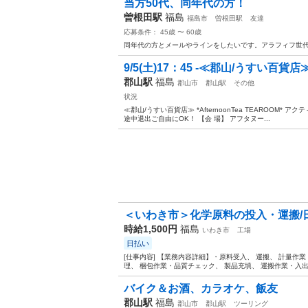
当方50代、同年代の方！
曽根田駅
福島
福島市
曽根田駅
友達
応募条件： 45歳 〜 60歳
同年代の方とメールやラインをしたいです。アラフィフ世
9/5(土)17：45 -≪郡山/うすい百貨店≫*A
郡山駅
福島
郡山市
郡山駅
その他
状況
≪郡山/うすい百貨店≫ *AfternoonTea TEAROOM* アク
途中退出ご自由にOK！ 【会 場】 アフタヌー...
＜いわき市＞化学原料の投入・運搬/日
時給1,500円
福島
いわき市
工場
日払い
[仕事内容] 【業務内容詳細】・原料受入、 運搬、 計量作
理、 梱包作業・品質チェック、 製品充填、 運搬作業・入出
バイク＆お酒、カラオケ、飯友
郡山駅
福島
郡山市
郡山駅
ツーリング