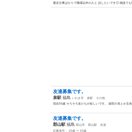
最近仕事ばかりで職場以外の人と 話したいです🙂 雑談で
友達募集です。
泉駅
福島
いわき市
泉駅
その他
現在55歳 そろそろ友だちが欲しいです。 袋田の滝とか五
友達募集です。
郡山駅
福島
郡山市
郡山駅
友達
応募条件： 35歳 〜 55歳