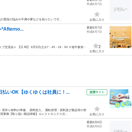
作成8月7日
代の普段の悩みや不満や夢などを知りたいです。
お気に入り
更新8月7日
fterno...
作成8月7日
2
ティブ交流会♬ 【日 時】 9月5日(土)17：45 - 19：00 ※途中参加・
お気に入り
払いOK【ゆくゆくは社員に！...
提携サイト
業・荷作り材料の準備、 原料投入、 運転管理・原料及び製品等の管
荷業務【取り扱い製品情報】エレクトロニクス分...
お気に入り
更新8月6日
作成8月6日