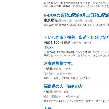
写真を撮るのが好きな仲間を探しています。 技術の上手い
日に近場の公園・街並み・自然スポットなどへ撮影に出かけま
N-BOXの会郡山駅前8月12日郡山駅前
東京駅
福島
東白川郡
東京駅
その他
郡山駅前居酒屋でNBOXの話いろいろしましょう8月12日
＜いわき市＞梱包・出荷・仕分けなど/
時給1,150円
福島
いわき市
仕分け
日払い
[仕事内容] 【業務内容詳細】ミシンを使用してのフレコン
事探しはコンシェルスタッフにおまかせ＋。 あなたのお仕事探
お友達募集です。
-
福島
郡山市
その他
応募条件： 55歳 〜 65歳
気軽に、お話し出来る同世代がいいですね。
福島県の人 独身の方
-
福島
福島市
友達
独身
応募条件： 18歳 〜 40歳
独身の方だと楽しい ラインまめな方 頻繁に、自分からし