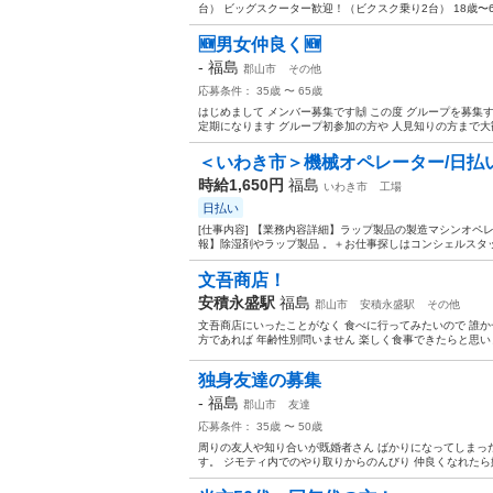
台） ビッグスクーター歓迎！（ビクスク乗り2台） 18歳〜6
🆕男女仲良く🆕
-
福島
郡山市
その他
応募条件： 35歳 〜 65歳
はじめまして メンバー募集です🙌 この度 グループを募
定期になります グループ初参加の方や 人見知りの方まで大歓迎
＜いわき市＞機械オペレーター/日払い
時給1,650円
福島
いわき市
工場
日払い
[仕事内容] 【業務内容詳細】ラップ製品の製造マシンオペ
報】除湿剤やラップ製品 。＋お仕事探しはコンシェルスタッ
文吾商店！
安積永盛駅
福島
郡山市
安積永盛駅
その他
文吾商店にいったことがなく 食べに行ってみたいので 誰か
方であれば 年齢性別問いません 楽しく食事できたらと思い
独身友達の募集
-
福島
郡山市
友達
応募条件： 35歳 〜 50歳
周りの友人や知り合いが既婚者さん ばかりになってしまっ
す。 ジモティ内でのやり取りからのんびり 仲良くなれたら嬉