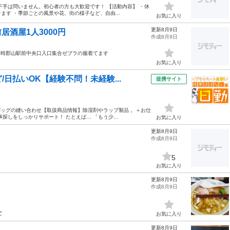
下手は問いません。初心者の方も大歓迎です！ 【活動内容】 ・休
す ・季節ごとの風景や花、街の様子など、自由...
お気に入り
更新8月9日
居酒屋1人3000円
作成8月9日
19時郡山駅前中央口入口集合ゼブラの服着てます
お気に入り
日払いOK【経験不問！未経験...
提携サイト
バッグの縫い合わせ【取扱商品情報】除湿剤やラップ製品 。＋お仕
しをしっかりサポート！ たとえば… 「もう少...
お気に入り
更新8月9日
作成8月9日
5
お気に入り
更新8月9日
作成8月9日
て
お気に入り
更新8月9日