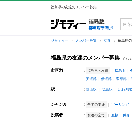
福島県の友達のメンバー募集
福島版
都道府県選択
ジモティー
メンバー募集
友達
福島県の
福島県の友達のメンバー募集
全73
市区郡
：
福島県の友達
福島市
安達郡
伊達郡
双葉郡
駅
：
郡山駅
福島駅
いわき駅
ジャンル
：
全ての友達
ツーリング
投稿者
：
友達の全て
直接
仲介