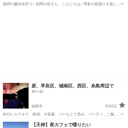
福岡の趣味友作り♪ 福岡の皆さん、こんにちは♪ 博多の盆踊りを楽し
む、盆踊りカフェ会を開催します♪ みんなで楽しく踊り狂って(笑)、夏
福岡
福岡市
その他
盆踊り
の夜を楽しみましょう(^^) 夏なので、夏にしかできないことをしませ
んか？ 洋服...
原、早良区、城南区、西区、糸島周辺で
30〜40
福岡市
8月6日
休日にカラオケ、映画、大富豪、バーなどで呑み、パーティ、ご飯、
温泉、旅行など一緒に楽しめる仲間募集します～♫ 歳を重ねても気軽
福岡
福岡市
友達
【天神】夜カフェで喋りたい
に集まれる4〜6人ぐらいのメンバーで考えてます。 天神や博多は密で