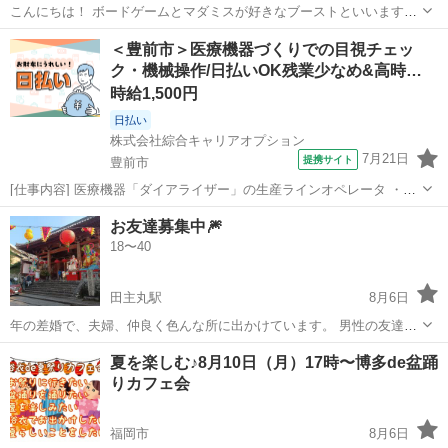
こんにちは！ ボードゲームとマダミスが好きなブーストといいます！
つい最近福岡に引っ越してきました！知り合いも少ないので、福岡で
福岡
福岡市
千早駅
その他
＜豊前市＞医療機器づくりでの目視チェッ
ボドゲとマダミスを一緒にして頂ける方を募集しています！いつも6〜
ク・機械操作/日払いOK残業少なめ&高時…
10人くらいでゆるく月に...
時給1,500円
日払い
株式会社綜合キャリアオプション
7月21日
提携サイト
豊前市
[仕事内容] 医療機器「ダイアライザー」の生産ラインオペレータ ・原
材料の装置へのセット ・生産装置の操作 ・原材料や製品の目視検査
福岡
豊前市
工場
お友達募集中🎆
☆ 業務のうち、 目視検査の割合が50%以上を占めています。 。＋お
18〜40
仕事探しはコンシェ...
田主丸駅
8月6日
年の差婚で、夫婦、仲良く色んな所に出かけています。 男性の友達は
できるけど 嫁さんの女性の友達が欲しいですね。 気兼ねなく誘い合え
福岡
久留米市
田主丸駅
友達
小動物
夏を楽しむ♪8月10日（月）17時〜博多de盆踊
るような友達になりませんか？ 季節ごとのイベントや カラオケ、 ご
りカフェ会
当地グルメ、 旅行、 観光、...
福岡市
8月6日