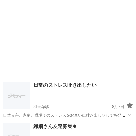
です😊 日曜日のお昼、楽しく人狼やボードゲームして遊びませんか？
福岡
北九州市
小倉駅
その他
人狼
※人狼は初心者向けの役職を使用するので、初めての方・初心者の方
も安心♪ （経験...
日常のストレス吐き出したい
羽犬塚駅
8月7日
自然災害、家庭、職場でのストレスをお互いに吐き出し少しでも発散
したい人いませんか？ 場所はコメダ珈琲や星乃珈琲等の半個室的なと
福岡
筑後市
羽犬塚駅
友達
繊細さん友達募集🍀
こかフードコートの隅とかでそこに現地集合・解散を考えてます。 信
頼できてフィーリングが合えば1、2...