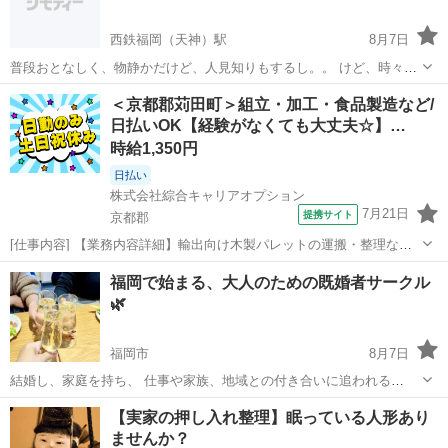
西鉄福岡（天神）駅
8月7日
普段おとなしく、物静かだけど、人見知りもするし。。 けど、時々は
話をしたいという方。 私もそうですが、無理ない範囲で趣味や活動し
福岡
福岡市
西鉄福岡（天神）駅
友達
心理
＜京都郡苅田町＞組立・加工・食品製造など/
てる事、心理や興味あるお話をメッセージの中で出来たら嬉しいで
日払いOK【経験がなくても大丈夫☆】…
す。☺️ ✳️営業、勧誘などの目的は...
時給1,350円
日払い
株式会社綜合キャリアオプション
7月21日
提携サイト
京都郡
[仕事内容] 【業務内容詳細】輸出向け木製パレットの運搬・整理など
の付随作業フォークリフトを使用した入出庫・運搬作業(資格保有者)
福岡
京都郡
工場
福岡で始まる、大人のための既婚者サークル
また、 作業木材のカット、 釘打ち、 などの製造業務※未経験の方で
🌿
も、 作業は先輩社員が丁寧...
福岡市
8月7日
結婚し、家庭を持ち、 仕事や家族、地域との付き合いに追われる
日々。 そんな中で、 「自分の気持ちを落ち着いて話せる場所が減っ
福岡
福岡市
友達
【実家の押し入れ整理】眠っている人形あり
た」 そう感じることはありませんか？ この【福岡既婚者サークル】
ませんか？
は、 同じ立場の既婚...