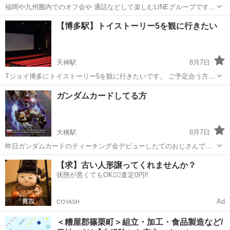
福岡や九州圏内でのオフ会や 通話などして楽しむLINEグループです✨️
「大人になってから遊ぶ機会が減った…」 「新しい友達がほしい！」
福岡
福岡市
天神駅
友達
グループ
【博多駅】トイストーリー5を観に行きたい
「休日をもっと楽しみたい✨」 そんな方はぜひご参加ください♪ ※グ
ループの詳細は...
天神駅
8月7日
Tジョイ博多にトイストーリー5を観に行きたいです。 ご予定合う方一
緒に行きましょう👀 ●希望日を添えてお問い合わせ下さい。 ●予定 ・
福岡
福岡市
天神駅
友達
スピリチュアル
ガンダムカードしてる方
レイトショー（20時以降）or水曜日の割引デー（8月ですと5/12/19/26
日）を利...
大橋駅
8月7日
昨日ガンダムカードのティーチング会デビューしたてのおじさんです
まだカード2枚しか持ってないですがガンダムカードやってる方とお友
福岡
福岡市
大橋駅
友達
【求】古い人形譲ってくれませんか？
達になりたいです！ 是非教えていただきたいです！ よろしくお願い致
状態が悪くてもOK🙆‍♀️査定0円‼️
します！
Ad
COYASH
＜糟屋郡篠栗町＞組立・加工・食品製造など/