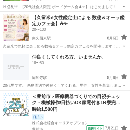
🚨必見🚨 【20代社会人限定 ボードゲーム会♟️✨】 はじめまして！
Nissyです！ 「仕事と家の往復でつまらない…」 「休日も結局ダラダ
福岡
福岡市
天神駅
その他
【久留米⭐️女性鑑定士による 数秘＆オーラ鑑
ラして終わる…」 「気軽に遊べる友達ほしい！」 ↑そんな人向けに、
定カフェ会】☕✨
同世代でゆるく楽...
20〜100
南久留米駅
8月6日
久留米で気軽に楽しめる数秘＆オーラ鑑定カフェ会を開催します！
「自分の本質を知りたい」 「今後のヒントがほしい」 「最近なんとな
福岡
久留米市
南久留米駅
その他
少人数
仲良くしてくれる方、いませんか。
くモヤモヤする…」 そんな方におすすめです😊 女性鑑定士が、お一人
18〜50
ずつ約15分の数秘＆オー...
周船寺駅
8月6日
20代男です。 糸島周辺で仲良くしてくれる、男性、女性を募集しま
す。 気軽にメッセージをくださいね。
福岡
福岡市
周船寺駅
その他
＜豊前市＞医療機器づくりでの目視チェッ
ク・機械操作/日払いOK家電付き1R寮完…
時給1,500円
日払い
株式会社綜合キャリアオプション
7月21日
提携サイト
豊前市