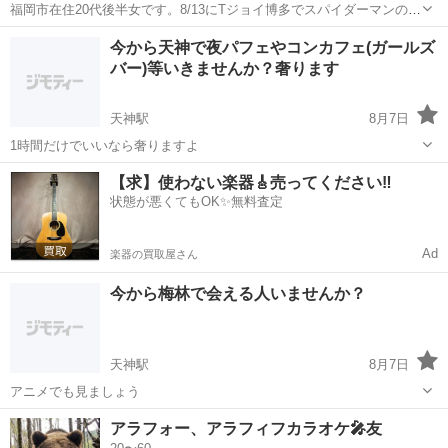
福岡市在住20代後半女です。8/13にTジョイ博多でスパイダーマンの新
作を一緒に観に行ってくれる方を募集しています。ドルビーシネマの
福岡
福岡市
博多駅
その他
今から天神で夜パフェやコンカフェ(ガールズ
15時55分上映の字幕版を観る予定です。 映画やスパイダーマン好きな
バー)等いきませんか？奢ります
方々いましたら、映画が...
天神駅
8月7日
1時間だけでいいなら奢りますよ
福岡
福岡市
天神駅
友達
コンカフェ
【求】使わない楽器🎸売ってください‼️
状態が悪くてもOK✨無料査定
Ad
楽器の買取屋さん
今から梅林で会える人いませんか？
天神駅
8月7日
アニメでも見ましょう
福岡
福岡市
天神駅
友達
アラフォー、アラフィフカラオケ🎤友