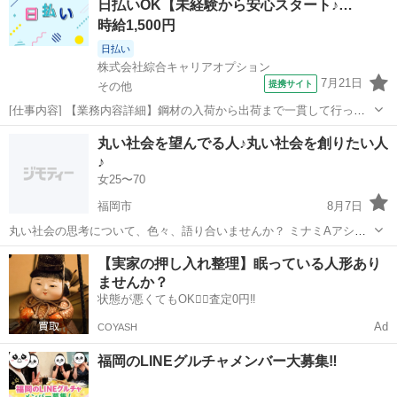
日払いOK【未経験から安心スタート♪…
時給1,500円
日払い
株式会社綜合キャリアオプション
7月21日
提携サイト
その他
[仕事内容] 【業務内容詳細】鋼材の入荷から出荷まで一貫して行って
いる工場で加工部品のバリ取り/プレス業務【取扱製品情報】建築・土
福岡
その他
工場
丸い社会を望んでる人♪丸い社会を創りたい人
木・造船・橋梁・産業機械など幅広い分野に向けた鋼材 。＋お仕事探
♪
しはコンシェルスタッフにおま...
女25〜70
福岡市
8月7日
丸い社会の思考について、色々、語り合いませんか？ ミナミAアシュ
タールの情報を取ってる人 取ってた事がある人と繋がりたいです(*^-
福岡
福岡市
その他
アシュタール
【実家の押し入れ整理】眠っている人形あり
^*) 彼らの言われてる事が全て正しいとは思ってませんし、私はふーみ
ませんか？
んではありませ...
状態が悪くてもOK🙆‍♀️査定0円‼️
Ad
COYASH
福岡のLINEグルチャメンバー大募集‼️