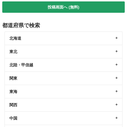
投稿画面へ (無料)
都道府県で検索
北海道
東北
北陸・甲信越
関東
東海
関西
中国