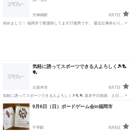
天神南駅
8月7日
初めまして！ 福岡市で看護師してます27歳男です。 最近仕事終わりや
休みの日にする事ないので誰かお話し相手になってください笑 年齢問
福岡
福岡市
天神南駅
友達
サウナ
いません！ 趣味はサウナやカフェ巡りが好きです🍰
気軽に誘ってスポーツできる人よろしく🎾🏸
🏓
久留米市
8月7日
気軽に誘ってスポーツできる人よろしく🎾🏸🏓 基本平日朝昼、土日Ｏ
Ｋ
福岡
久留米市
友達
9月6日（日）ボードゲーム会in福岡市
千早駅
8月6日