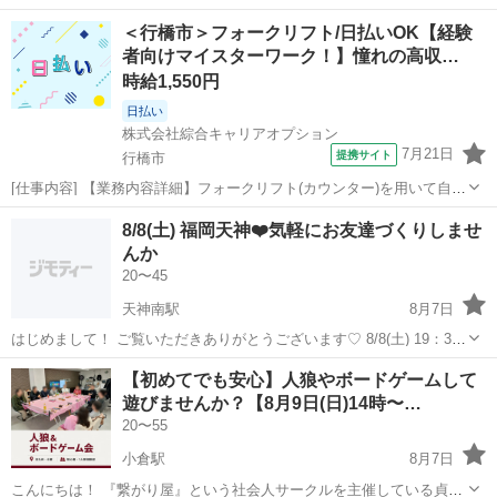
＜行橋市＞フォークリフト/日払いOK【経験
者向けマイスターワーク！】憧れの高収…
時給1,550円
日払い
株式会社綜合キャリアオプション
7月21日
提携サイト
行橋市
[仕事内容] 【業務内容詳細】フォークリフト(カウンター)を用いて自動
車部品を積み込み・荷下ろし、 倉庫内での部品整理など【取扱い製
福岡
行橋市
工場
8/8(土) 福岡天神❤️気軽にお友達づくりしませ
品】自動車部品 。＋お仕事探しはコンシェルスタッフにおまかせ＋。
んか
あなたのお仕事探しをし...
20〜45
天神南駅
8月7日
はじめまして！ ご覧いただきありがとうございます♡ 8/8(土) 19：35
から💕 美味しいごはんを食べながら、気軽にお友達づくりしません
福岡
福岡市
天神南駅
友達
おじいちゃん
【初めてでも安心】人狼やボードゲームして
か？✨ 🟢 会場：西鉄「天神駅」から徒歩5分ほど 🟢 人数：10名ほ...
遊びませんか？【8月9日(日)14時〜…
20〜55
小倉駅
8月7日
こんにちは！ 『繋がり屋』という社会人サークルを主催している貞島