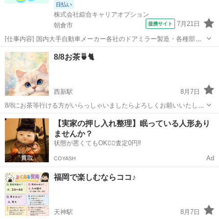
日払い
株式会社綜合キャリアオプション
7月21日
提携サイト
朝倉市
[仕事内容] 国内大手自動車メーカー各社のドアミラー製造・各種部品
の組付作業・全自動機、 半自動機導入・部品運搬等その他付随業務有
福岡
朝倉市
工場
8/8お茶🍵🐈️
男女ともに活躍できる職場です。 工場内は空調設備も完備未経験から
スタートしている方多数研修体制...
西新駅
8月7日
8/8にお茶等行ける方がいらっしゃいましたらよろしくお願いいたしま
す😊🍵🐈️
福岡
福岡市
西新駅
友達
【実家の押し入れ整理】眠っている人形あり
ませんか？
状態が悪くてもOK🙆‍♀️査定0円‼️
Ad
COYASH
福岡で楽しむならココ♪
天神駅
8月7日