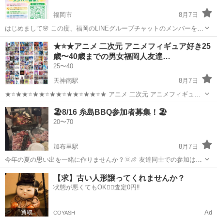
福岡市
8月7日
はじめまして🌸 この度、福岡のLINEグループチャットのメンバーを大
募集！ 「気軽に話せる仲間がほしい！」「新しい友達を作りたい！」
福岡
福岡市
友達
★⭐️★アニメ 二次元 アニメフィギュア好き25
そんな方、大歓迎です😊 ▼🌟グループの目的🌟 普段の生活ではなかな
歳〜40歳までの男女福岡人友達…
か出会えない人たちと...
25〜40
天神南駅
8月7日
★⭐️★★⭐️★★⭐️★★⭐️★★⭐️★★⭐️★ アニメ 二次元 アニメフィギュア
好き 25歳〜40歳までの男女福岡人友達募集中です 生まれも育ちも修
福岡
福岡市
天神南駅
アニメ
🏖️8/16 糸島BBQ参加者募集！🏖️
羅の国人 アニメ好きアニメフィギュア好き 26歳の♂オス♂身長175セ
20〜70
ン...
加布里駅
8月7日
今年の夏の思い出を一緒に作りませんか？🌞🍖 友達同士での参加はも
ちろん、お一人での参加も大歓迎です😊 20代〜60代まで幅広い年代の
福岡
糸島市
加布里駅
その他
【求】古い人形譲ってくれませんか？
方が参加予定なので、年齢を気にせず気軽にご参加いただけます✨ 📅
状態が悪くてもOK🙆‍♀️査定0円‼️
日程 8月16日（日...
Ad
COYASH