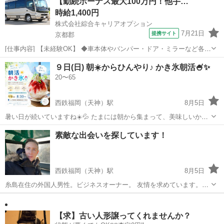
【勤続ボーナス最大100万円！他手…
いひと‼️...
時給1,400円
株式会社綜合キャリアオプション
7月21日
提携サイト
京都郡
[仕事内容] 【未経験OK】 ◆車本体やバンパー・ドア・ミラーなど各種
パーツの組付け ◆部品セット&ボタン押し&塗装など ◆部署により作
福岡
京都郡
工場
９日(日) 朝☀️からひんやり♪ かき氷朝活🍧✨
業工程はさまざま ◆動きのあるオシゴトもあり！ ◆10人でライン作業
20〜65
と3人でセル作業な...
西鉄福岡（天神）駅
8月5日
暑い日が続いていますね☀️💦 たまには朝から集まって、美味しいかき
氷を食べながら、ゆるっとおしゃべりしませんか？😊 「休日を充実さ
福岡
福岡市
西鉄福岡（天神）駅
友達
素敵な出会いを探しています！
せたい！」 「新しい人と話してみたい！」 「朝活に興味がある！」
そんな方、大歓迎です✨ ...
西鉄福岡（天神）駅
8月5日
糸島在住の外国人男性。ビジネスオーナー。 友情を求めています。申
し訳ありませんが、私の日本語は限られています。
福岡
糸島市
西鉄福岡（天神）駅
友達
オーナー
【求】古い人形譲ってくれませんか？