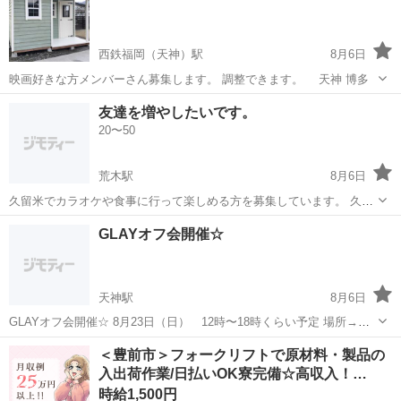
西鉄福岡（天神）駅
8月6日
映画好きな方メンバーさん募集します。 調整できます。 天神 博多
福岡
福岡市
西鉄福岡（天神）駅
その他
友達を増やしたいです。
20〜50
荒木駅
8月6日
久留米でカラオケや食事に行って楽しめる方を募集しています。 久々
にキャンプもやりたいと考えています。 今回は長く付き合える友達を
福岡
久留米市
荒木駅
カラオケ
GLAYオフ会開催☆
増やしたいと思い募集させて貰いました👍 気軽に連絡して下さい よろ
しくお願いします。 ※定型...
天神駅
8月6日
GLAYオフ会開催☆ 8月23日（日） 12時〜18時くらい予定 場所→福
岡天神付近 GLAY30周年！祝！盛り上がろう♪ 仲間とワイワイ語らい
福岡
福岡市
天神駅
カラオケ
＜豊前市＞フォークリフトで原材料・製品の
ましょ～❢ 少人数で行う予定です。（7名〜10名前後） お友達とのご
入出荷作業/日払いOK寮完備☆高収入！…
参加もOK...
時給1,500円