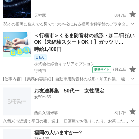
地...
天神駅
8月7日
38才の福岡に住んでる男です 六本松にある福岡市科学館のプラネタリ
ウムに行きたいのでご一緒できる方お問い合わせ下さい ●問い合わせ
福岡
福岡市
天神駅
友達
プラネタリウム
＜行橋市＞くるま防音材の成形・加工/日払い
の際に希望日時を教えてください 日時は融通効くので平日、土日どち
OK【未経験スタートOK！】ガッツリ…
らも可 時間は13時〜希望...
時給1,400円
日払い
株式会社綜合キャリアオプション
7月21日
提携サイト
行橋市
[仕事内容] 【業務内容詳細】自動車用防音材の成形・加工作業。 繊
維、 合成ゴム等の化学製品を主原材料とし 装着する自動車の部位・
福岡
行橋市
工場
お友達募集 50代〜 女性限定
形状に合うようにプレス加工により成型・裁断し部品を製造していま
女50〜65
す。 自動車用防音材を製造してい...
西鉄久留米駅
8月7日
久留米市近辺で平日の夜、週末 居酒屋でお喋りしたり、お茶したり
しませんか？
福岡
福岡市
西鉄久留米駅
その他
福岡の人いますかー?
18〜120