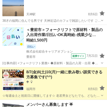
あまり好まないので西寄りで集...
天神駅
8月6日
38才の福岡に住んでる男です 天神近辺のカフェで雑談したいです ご一
緒してくださる方お問い合わせ下さい ●問い合わせの際に希望日時を
福岡
福岡市
天神駅
友達
＜豊前市＞フォークリフトで原材料・製品の
教えてください 日時は融通効くので平日、土日どちらも可 時間は19
入出荷作業/日払いOK高時給♪残業少な…
時〜希望です お店候...
時給1,500円
日払い
株式会社綜合キャリアオプション
7月21日
提携サイト
豊前市
[仕事内容] <フォークリフト業務> ◆原材料・製品の入荷・出荷 ◆木
製パレットからプラスティック製パレットへの載せ替え ◆外観目視検
福岡
豊前市
工場
8/7(金)8(土)10(月)一緒に飲み歌い談笑できる
査 ◆管理コンピュータへのデータ(入力製品名、 ロット、 数量等) 。
方募集です(⁠^⁠^⁠)
＋お仕事探しはコン...
福岡市
8月6日
☆毎週金土と祝前日に開催してます☆ 老若男女どなたでも、どなたで
もお気軽に参加大歓迎です＼⁠(⁠^⁠o⁠^⁠)⁠／ ※参加者の9割以上は1人参加なの
福岡
福岡市
その他
食べ放題
メンバーさん募集します 🌟
でお気軽に参加ください♪ 時間はたっぷり最大6時間！！...