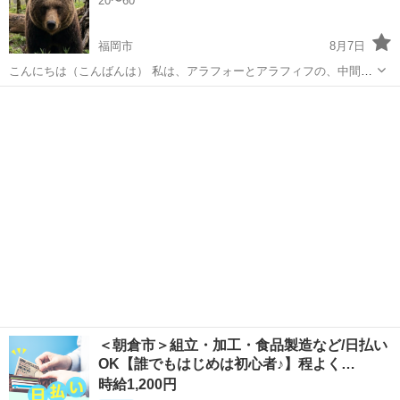
20〜60
福岡市
8月7日
こんにちは（こんばんは） 私は、アラフォーとアラフィフの、中間を
彷徨っている男性🧑‍💼会社員です⚠️ B'z、L'Arc〜en〜Ciel、GLAY、TM
福岡
福岡市
カラオケ
NETWORKなどに、ピン📍と来た方と、カラオケ友になりたいです🎤
博...
＜朝倉市＞組立・加工・食品製造など/日払い
OK【誰でもはじめは初心者♪】程よく…
時給1,200円