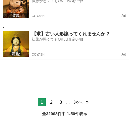
状態が悪くてもOK🙆‍♀️査定0円‼️
Ad
COYASH
【求】古い人形譲ってくれませんか？
状態が悪くてもOK🙆‍♀️査定0円‼️
Ad
COYASH
1
2
3
...
次へ
全32063件中 1-50件表示