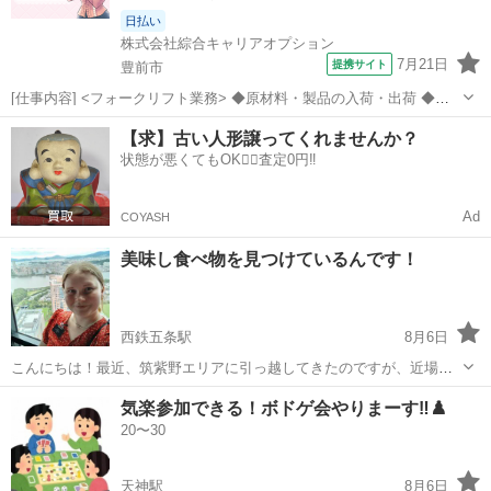
日払い
株式会社綜合キャリアオプション
7月21日
提携サイト
豊前市
[仕事内容] <フォークリフト業務> ◆原材料・製品の入荷・出荷 ◆木
製パレットからプラスティック製パレットへの載せ替え ◆外観目視検
福岡
豊前市
工場
【求】古い人形譲ってくれませんか？
査 ◆管理コンピュータへのデータ(入力製品名、 ロット、 数量等) 。
状態が悪くてもOK🙆‍♀️査定0円‼️
＋お仕事探しはコン...
Ad
COYASH
美味し食べ物を見つけているんです！
西鉄五条駅
8月6日
こんにちは！最近、筑紫野エリアに引っ越してきたのですが、近場に
あまりお店がなくて😆、美味しいレストランを探しています。もしお
福岡
筑紫野市
西鉄五条駅
友達
気楽参加できる！ボドゲ会やりまーす‼️♟️
すすめのお店があれば、ぜひ教えてください🙏！もしよろしければ、
20〜30
一緒に行けたら楽しいですね！🤗
天神駅
8月6日