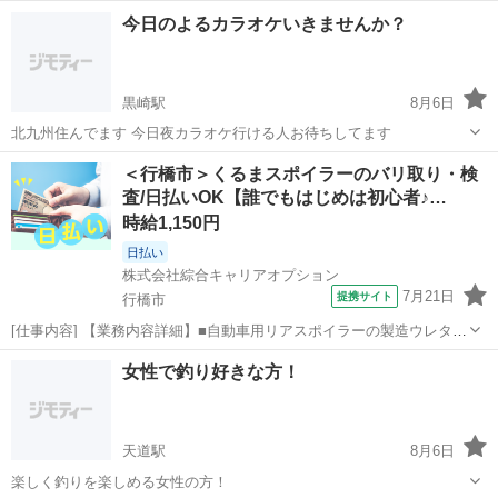
ゃべって，はじめの一歩を🥰 子育てがひと段落したり、 仕事や家族と
福岡
福岡市
西鉄福岡（天神）駅
友達
50代
今日のよるカラオケいきませんか？
の関わり方が変わったり…。 これからの自分の時間を、どう過ごそ
う？ 何か新しいこと...
黒崎駅
8月6日
北九州住んでます 今日夜カラオケ行ける人お待ちしてます
福岡
北九州市
黒崎駅
カラオケ
＜行橋市＞くるまスポイラーのバリ取り・検
査/日払いOK【誰でもはじめは初心者♪…
時給1,150円
日払い
株式会社綜合キャリアオプション
7月21日
提携サイト
行橋市
[仕事内容] 【業務内容詳細】■自動車用リアスポイラーの製造ウレタン
製品のバリ取りや検査に付帯する【業務内容詳細】自動車用リアスポ
福岡
行橋市
工場
女性で釣り好きな方！
イラーの製造に関わるお仕事です。 主な作業は、 ウレタン製品のバリ
取り(不要な部分の除去)や外...
天道駅
8月6日
楽しく釣りを楽しめる女性の方！