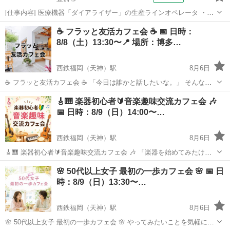
[仕事内容] 医療機器「ダイアライザー」の生産ラインオペレータ ・原
材料の装置へのセット ・生産装置の操作 ・原材料や製品の目視検査
福岡
豊前市
工場
☕ フラッと友活カフェ会 ☕ 📅 日時：
☆ 業務のうち、 目視検査の割合が50%以上を占めています。 。＋お
8/8（土）13:30〜📍 場所：博多…
仕事探しはコンシェ...
西鉄福岡（天神）駅
8月6日
☕ フラッと友活カフェ会 ☕ 「今日は誰かと話したいな。」 そんな気
分の日、ありませんか？😊 このカフェ会はテーマなし♪ 趣味が同じじ
福岡
福岡市
西鉄福岡（天神）駅
友達
🎸🎹 楽器初心者🔰音楽趣味交流カフェ会 🎶
ゃなくてもOK！ 目的がハッキリしていなくてもOK！ 「新しい人と話
📅 日時：8/9（日）14:00〜…
してみたい」 ...
西鉄福岡（天神）駅
8月6日
🎸🎹 楽器初心者🔰音楽趣味交流カフェ会 🎶 「楽器を始めてみたけ
ど、一人で練習していると挫けそう…。」 そんなこと、ありません
福岡
福岡市
西鉄福岡（天神）駅
友達
🌸 50代以上女子 最初の一歩カフェ会 🌸 📅 日
か？😊 このカフェ会は、楽器初心者さんや、これから始めたい方が気
時：8/9（日）13:30〜…
軽に集まっておしゃべりする交...
西鉄福岡（天神）駅
8月6日
🌸 50代以上女子 最初の一歩カフェ会 🌸 やってみたいことを気軽にし