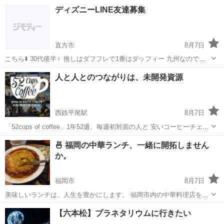
機械の操作。 古紙を トイレットペーパーにしている工場で大きな機械
福岡
豊前市
工場
ディズニーLINE友達募集
の操作やモニターの監視をしていただきます。 【取扱製品情報】トイ
レットペーパー 。＋お仕...
直方市
8月7日
こちら⬇️ 30代後半♀ 推しはダフフレで1番はダッフィー 九州なのでな
かなかインパは厳しいですが お話出来る方よろしくお願いします🎀
福岡
直方市
友達
人と人とのつながりは、未開発資源
西鉄平尾駅
8月7日
「52cups of coffee」1年52週、毎週初対面の人と 安いコーヒーチェー
ンでありきたりのコーヒーを 飲みながら話すことを目標にしていま
福岡
福岡市
西鉄平尾駅
その他
初対面
🍜 福岡の中華ランチ、一緒に開拓しません
す。 年齢、性別に関係なく色んな話をとりとめなく ゆっくりしてみま
か。
せん...
福岡市
8月7日
美味しいランチは、人生を豊かにします。 福岡市内の中華料理店を、
共に開拓してくださる方を募集します。 ​【 ルール 】 ​人数：私を含め
福岡
福岡市
友達
センベロ
【六本松】プラネタリウムに行きたい
て 2 〜 3 名 ​会計：完全個別会計（各自完結） ​関係性：現地集合、現