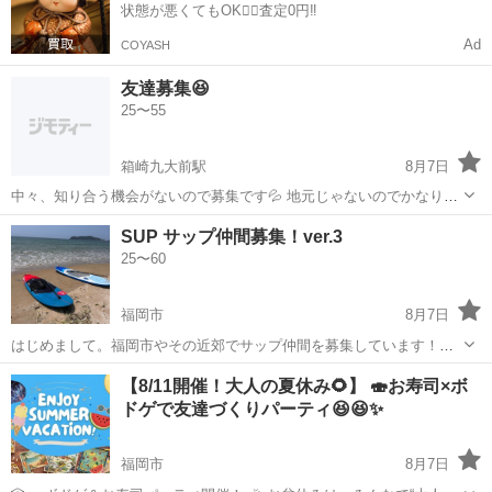
状態が悪くてもOK🙆‍♀️査定0円‼️
Ad
COYASH
友達募集😆
25〜55
箱崎九大前駅
8月7日
中々、知り合う機会がないので募集です💦 地元じゃないのでかなり暇
してますw 最近ps買いましたがやる気もなく放置してますw
福岡
福岡市
箱崎九大前駅
友達
地元
SUP サップ仲間募集！ver.3
25〜60
福岡市
8月7日
はじめまして。福岡市やその近郊でサップ仲間を募集しています！普
段は福間海岸でSUPしています 昨年、思い切って40代からSUPを始め
福岡
福岡市
その他
サップ
【8/11開催！大人の夏休み🌻】 🍣お寿司×ボ
て、SUPの楽しさにどっぷりハマってしまいました。 経験、未経験問
ドゲで友達づくりパーティ😆😆✨
わず、サップを一緒に楽し...
福岡市
8月7日