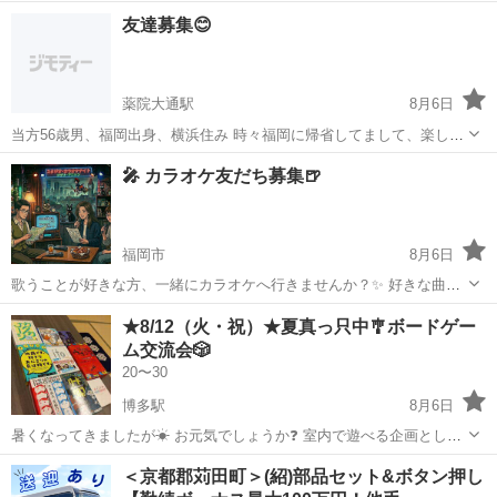
福岡
飯塚市
天道駅
釣り
友達募集😊
薬院大通駅
8月6日
当方56歳男、福岡出身、横浜住み 時々福岡に帰省してまして、楽しく
お話しできる方探してす。 直近で明日8/7は実家で暇しております。
福岡
福岡市
薬院大通駅
その他
🎤 カラオケ友だち募集🍺
よかったら博多駅、天神、薬院付近、どこでもよいですが、居酒屋な
どでお食事をご一緒...
福岡市
8月6日
歌うことが好きな方、一緒にカラオケへ行きませんか？✨ 好きな曲を
自由に歌いましょう！ ​ジャンル： アニソンからボカロまでOK！
福岡
福岡市
友達
ランチ
★8/12（火・祝）★夏真っ只中🎐ボードゲー
🎶（VOCALOID歓迎✨） ​時間： 話し合いで決定⏰ ​場所： 福岡市内📍 ​
ム交流会🎲
ルー...
20〜30
博多駅
8月6日
暑くなってきましたが☀ お元気でしょうか❓️ 室内で遊べる企画とし
て、、 ボードゲーム交流会🎲開催します‼️ ✅️福岡で友だちを作りたい
福岡
福岡市
博多駅
ゲーム/アプリ
ボドゲ
＜京都郡苅田町＞(紹)部品セット&ボタン押し
ひと‼️ ✅️趣味の輪を広げたいひと‼️ ✅️休日に遊んで、リフレッシュした