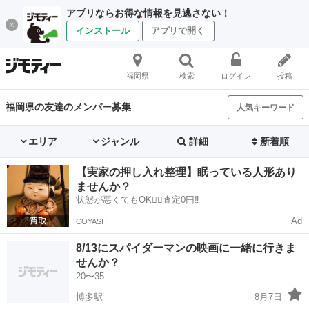
アプリならお得な情報を見逃さない！
インストール
アプリで開く
福岡県
検索
ログイン
投稿
福岡県の友達のメンバー募集
人気キーワード
エリア
ジャンル
詳細
新着順
【実家の押し入れ整理】眠っている人形あり
ませんか？
状態が悪くてもOK🙆‍♀️査定0円‼️
Ad
COYASH
8/13にスパイダーマンの映画に一緒に行きま
せんか？
20〜35
博多駅
8月7日