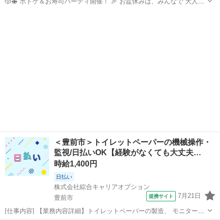
🎲🍣 ボドゲ＆お寿司パーティ開催！ 🎉 お盆休みは、みんなで“大人の
夏休み”しませんか？🌻 地元に帰る人も🚗 旅行に行く人も✈️ 福岡での
福岡
福岡市
その他
ボドゲ
んびり過ごす人も😊 お仕事終わりの人も💼 「ちょっと暇だな〜」
「新しい友達がほ...
＜豊前市＞トイレットペーパーの機械操作・
監視/日払いOK【経験がなくても大丈夫…
時給1,400円
日払い
株式会社綜合キャリアオプション
7月21日
提携サイト
豊前市
[仕事内容] 【業務内容詳細】トイレットペーパーの製造、 モニター・