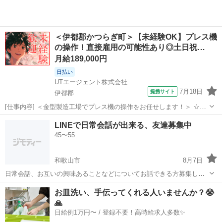
＜伊都郡かつらぎ町＞【未経験OK】プレス機
の操作！直接雇用の可能性あり◎土日祝…
月給189,000円
日払い
UTエージェント株式会社
7月18日
提携サイト
伊都郡
[仕事内容] ＜金型製造工場でプレス機の操作をお任せします！＞ ☆未
経験OK！ 丁寧な研修と指導で安心のスタート♪ ＜具体的には…＞
和歌山
伊都郡
工場
LINEで日常会話が出来る、友達募集中
◆業務用の金属製板をプレス機で打ち抜く →資材をセットし機械操
45〜55
作をすれば機械が行っ...
和歌山市
8月7日
日常会話、お互いの興味あることなどについてお話できる方募集しま
す。 お互い無理のない範囲で、楽しくやり取りできたらと思っており
和歌山
和歌山市
その他
Line
お皿洗い、手伝ってくれる人いませんか？😭
ます。
🙏
日給例1万円〜 / 登録不要！高時給求人多数✨