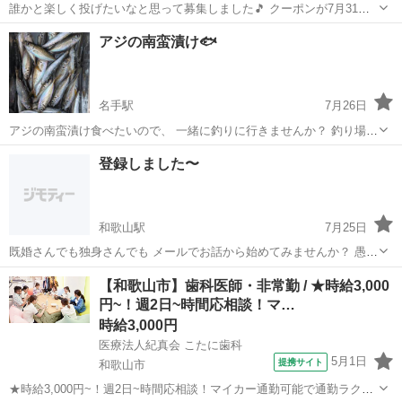
誰かと楽しく投げたいなと思って募集しました🎵 クーポンが7月31日
(日)までなのでそれまでにやりたいと思っています🙋 金曜日か土曜日
和歌山
田辺市
紀伊田辺駅
友達
アジの南蛮漬け🐟️
に出来たらと思っています！ クーポン使えば 3ゲーム 1000円 靴代
込み 5ゲーム 1...
名手駅
7月26日
アジの南蛮漬け食べたいので、 一緒に釣りに行きませんか？ 釣り場所
はマイポイントにて 案内致します✋️ 南蛮漬け作りませんか？ 男女年齢
和歌山
紀の川市
名手駅
その他
登録しました〜
問いません
和歌山駅
7月25日
既婚さんでも独身さんでも メールでお話から始めてみませんか？ 愚痴
でも大歓迎です🤭
和歌山
和歌山市
和歌山駅
その他
【和歌山市】歯科医師・非常勤 / ★時給3,000
円~！週2日~時間応相談！マ…
時給3,000円
医療法人紀真会 こたに歯科
5月1日
提携サイト
和歌山市
★時給3,000円~！週2日~時間応相談！マイカー通勤可能で通勤ラクラ