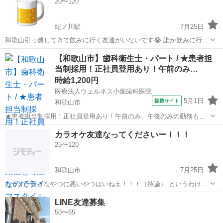
20〜120
紀ノ川駅
7月25日
和歌山引っ越してきて飲みに行く友達がいないです😭 誰か飲みに行き
ましょう！！ アニメ、ゲーム、漫画、パチンコ、その他なんでもお話
和歌山
和歌山市
紀ノ川駅
その他
漫画
【和歌山市】歯科衛生士・パート / ★患者担
しできます！ ぜひよろしくお願いします！🙇
当制採用！正社員登用あり！午前のみ…
時給1,200円
医療法人ウェルネス小畑歯科医院
5月1日
提携サイト
和歌山市
★患者担当制採用！正社員登用あり！午前のみ、午後のみの勤務も可
能なのでライフスタイルに合わせて働ける歯科医院です★ 時給：
和歌山
和歌山市
歯科衛生士
カラオケ友達なってくださいー！！！
1,200円~ アクセス：南海本線 紀ノ川 徒歩7分;加太線 紀ノ川 徒歩7分
25〜120
オススメコメン...
和歌山市
7月25日
カラオケ好きなやつに悪いやつはいねえ！！！（持論） というわけ
で、一緒に歌ってくれる人募集です🙌 私は「このジャンルめっちゃ歌
和歌山
和歌山市
カラオケ
LINE友達募集
います！」みたいなのはなくて、J-POP、アニソン、演歌、ボカロ、
50〜65
懐メロ、さだまさし、、、その...