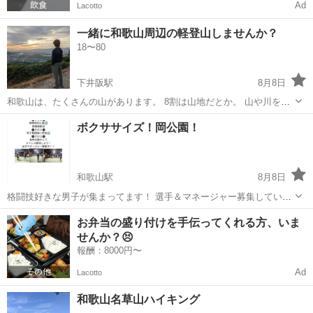
Ad
Lacotto
一緒に和歌山周辺の軽登山しませんか？
18〜80
下井阪駅
8月8日
和歌山は、たくさんの山があります。 8割は山地だとか。 山や川を歩
いて身体を癒し 何か目指して登山してみませんか？ 疲れたら何度も休
和歌山
紀の川市
下井阪駅
登山
ボクササイズ！岡公園！
憩もOKです。 足や腰が疲れたら足踏み整体もできます。 みなさんと
頑張って登りましょう。
和歌山駅
8月8日
格闘技好きな男子が集まってます！ 選手＆マネージャー募集していま
す！ お気軽にチャットいつでもどうぞ！！
和歌山
和歌山市
和歌山駅
友達
お弁当の盛り付けを手伝ってくれる方、いま
せんか？😣
報酬：8000円〜
Ad
Lacotto
和歌山名草山ハイキング