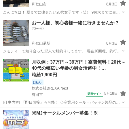
和歌山市
8月3日
こんにちは！ 夏までに痩せたい20代女子です（笑） 9月末までに目標
体型を目指すために 日々のダイエット＋毎週の朝活ウォーキングをし
和歌山
和歌山市
その他
お一人様、初心者様一緒に行きませんか？
ています！ 6月から女子2人で始めたのですが、 ダイエット・朝活仲間
20〜60
ができ...
和歌山港駅
8月3日
ジモティーで知り合った12人で船釣りしてます。 現在10回程、釣行し
ていますが、一緒にどうですか？ ジギング、タイラバ、飲ませ釣り、
和歌山
和歌山市
和歌山港駅
釣り
月収例：37万円～39万円！寮費無料！20代～
餌釣り、タコ等、いろいろとやってます。 魚釣りが好きな人、初めた
40代の幅広い年齢の男女活躍中！…
い人、美味しい魚が食べたい人...
時給1,900円
日払い
株式会社BREXA Next
5月18日
提携サイト
有田市
[仕事内容] 『即日面接』も可能！ ◇産業用シール・パッキン製品の製
造作業◇ ・産業用シールやパッキン製品の小型プレス加工作業 ・仕上
和歌山
有田市
工場
※MJサークルメンバー募集！※
げ、検査作業 ・プレス加工後の製品のバリ取り作業 ・仕上げ後の目視
検査作業 ★空調完...