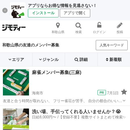
アプリならお得な情報を見逃さない！
インストール
アプリで開く
和歌山県
検索
ログイン
投稿
和歌山県の友達のメンバー募集
人気キーワード
エリア
ジャンル
詳細
新着順
麻雀メンバー募集(三麻)
海南市
7月1日
友達と合う時間が取れない、 フリー雀荘が苦手、 自分の都合のいい時
に麻雀を打ちたい等、 色んな理由でなかなか好きな麻雀が出来ない方
和歌山
海南市
友達
全自動麻雀卓
洗い場、手伝ってくれる人いませんか？😭
を募集してます。 それぞれで曜日や時間帯を合わせて無理なく麻雀を
日給8,000円〜 /【登録不要】複数サイトまとめて検索✨
打ちたいです。 ...