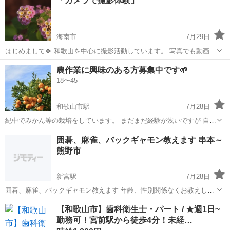
「カメラで撮影体験」
人での募集です） 日常のバタバタから少し離れて、 ゆっくり話した
り、景色を眺め...
海南市
7月29日
はじめまして🍀 和歌山を中心に撮影活動しています。 写真でも動画で
も♪ 和歌山〜御坊近辺の景色で撮影してみませんかー？
和歌山
海南市
友達
景色
農作業に興味のある方募集中です🌱
18〜45
和歌山市駅
7月28日
紀中でみかん等の栽培をしています。 まだまだ経験が浅いですが 自然
趣味を共有できる仲間を募集しています。 農作業に興味があって心身
和歌山
和歌山市
和歌山市駅
その他
囲碁、麻雀、バックギャモン教えます 串本～
が健康な方 男女問いませんのでお気軽にご連絡ください。 当方和歌山
熊野市
市在住で有田へ通い、...
新宮駅
7月28日
囲碁、麻雀、バックギャモン教えます 年齢、性別関係なくお教えしま
す 平日昼間、土日空いております
和歌山
東牟婁郡
新宮駅
ゲーム/アプリ
バックギャモン
【和歌山市】歯科衛生士・パート / ★週1日~
勤務可！宮前駅から徒歩4分！未経…