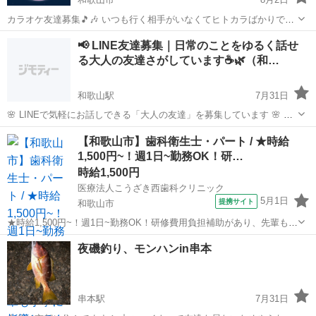
カラオケ友達募集🎵🎶 いつも行く相手がいなくてヒトカラばかりです
💧カラオケ好きな人いませんか？ よろしくです🎵🎶
和歌山
和歌山市
カラオケ
📢 LINE友達募集｜日常のことをゆるく話せ
る大人の友達さがしています☕🌿（和…
和歌山駅
7月31日
🌸 LINEで気軽にお話しできる「大人の友達」を募集しています 🌸 こ
んにちは😊 和歌山市在住の、落ち着いた年代の社会人男性です。（個
和歌山
和歌山市
和歌山駅
その他
大人
【和歌山市】歯科衛生士・パート / ★時給
人での募集です） 年齢を重ねるにつれて、連絡を取る人もだんだん少
1,500円~！週1日~勤務OK！研…
なくなってき...
時給1,500円
医療法人こうざき西歯科クリニック
5月1日
提携サイト
和歌山市
★時給1,500円~！週1日~勤務OK！研修費用負担補助があり、先輩も丁
寧に指導してくれるので、未経験・ブランクの方も安心してスタート
和歌山
和歌山市
歯科衛生士
夜磯釣り、モンハンin串本
できます★ 時給： 1,500円~ ※土日祝は時給1,700円 アクセス：貴志
川線 神...
串本駅
7月31日