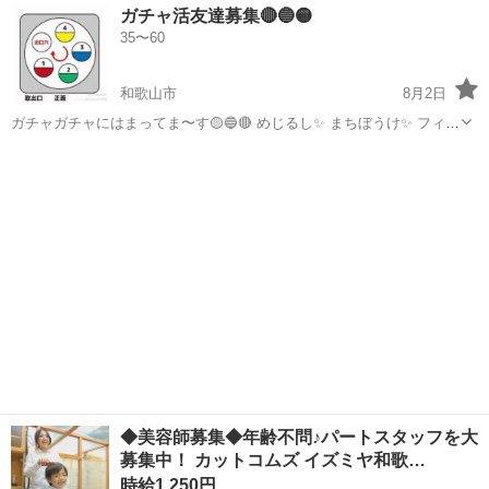
和歌山
西牟婁郡
白浜駅
その他
ガチャ活友達募集🔴🔵🟡
35〜60
和歌山市
8月2日
ガチャガチャにはまってま〜す🟡🔵🔴 めじるし✨ まちぼうけ✨ フィギ
ュア✨ ガチャ活してる人と友達になりたいです⤴️ よろしくお願いしま
和歌山
和歌山市
その他
す🌈
◆美容師募集◆年齢不問♪パートスタッフを大
募集中！ カットコムズ イズミヤ和歌…
時給1,250円