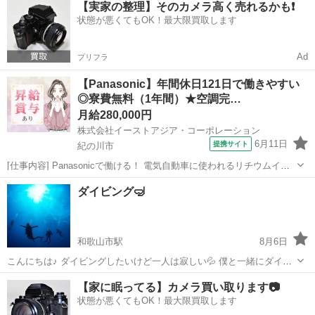
【実家の整理】そのカメラ高く売れるかも❗️
でする予定です！ 仕事終わり、家でご飯食べて、コメダでお茶して、
状態が悪くてもOK！最大限買取します
1〜2時間で雑談して、はい！...
Ad
プリフラ
【Panasonic】年間休日121日で働きやすい
◎寮費無料（1年間）★空調完…
月給280,000円
株式会社イーストアジア・コーポレーション
6月11日
提携サイト
紀の川市
[仕事内容] Panasonicで働ける！ 電気自動車に使われるリチウムイオ
ン電池の 機械オペレーターのお仕事です！ それぞれ行程はあります
和歌山
紀の川市
工場
ダイビング🤿
が、 面接時でのお話をもとに適性を見て配属します！ 【極板製造】
⇒混ぜる・塗...
和歌山市駅
8月6日
こんにちは♪ ダイビングしたいけど一人は寂しい💦 僕と一緒にダイビ
ングしませんか？？？ 年齢、性別、ライセンスは問いません！！！ ぜ
和歌山
和歌山市
和歌山市駅
その他
【家に眠ってる】カメラ買い取ります📷
ひ！一緒に海の差世界を見に行きましょ！！！ 連絡お待ちしてます♪
状態が悪くてもOK！最大限買取します
※活動場所は適当に...