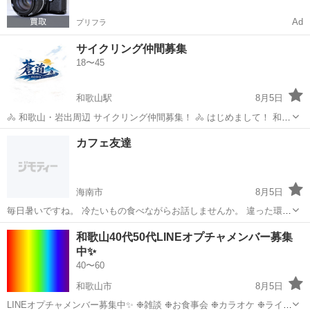
Ad
プリフラ
サイクリング仲間募集
18〜45
和歌山駅
8月5日
🚴 和歌山・岩出周辺 サイクリング仲間募集！ 🚴 はじめまして！ 和歌
山県岩出市周辺で、一緒に楽しく走れるサイクリング仲間を募集して
和歌山
岩出市
和歌山駅
ツーリング
仲間
カフェ友達
います😊 クロスバイク・ロードバイクどちらでも大歓迎！ 初心者の方
も経験者の方も、無理...
海南市
8月5日
毎日暑いですね。 冷たいもの食べながらお話しませんか。 違った環境
の方とお話して知識を広げていきたいです。 年齢は問いません。 よろ
和歌山
海南市
友達
和歌山40代50代LINEオプチャメンバー募集
しくお願いします。
中✨
40〜60
和歌山市
8月5日
LINEオプチャメンバー募集中✨ ❉雑談 ❉お食事会 ❉カラオケ ❉ライブ