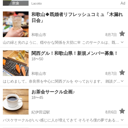
Ad
Lacotto
和歌山🍀既婚者リフレッシュコミュ「木漏れ
日会」
和歌山市
8月7日
山の緑と光のように、穏やかな関係を大切に🌸 このサークルは、既婚
者限定の安心コミュニティ☕ 話して、笑って、心を癒す時間😊 初めて
和歌山
和歌山市
友達
関西グル！和歌山県！新規メンバー募集！
でも自然に馴染める、あたたかい雰囲気が魅力です🌿
18〜50
和歌山市
8月7日
はじめまして。奈良県を中心に関西グルを やっております。 雑談グル
の関西グループになります！ みんなで仕事の愚痴やストレス発散しま
和歌山
和歌山市
友達
グル
お茶会サークル企画♪
せんか？ 管理人は僕ですが、副管理人は女性です。 今は少人数です
18〜45
が、幅広い年齢層でやっ...
紀伊田辺駅
8月6日
バスケサークルがいい感じに人が増えてきて そろそろ僕の夢である
お茶会サークル です！♪ 場所 田辺市のマック、コメダ珈琲 など
和歌山
田辺市
紀伊田辺駅
その他