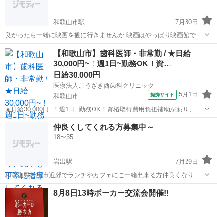
和歌山市駅
7月30日
良かったら一緒に映画を観に行きませんか 映画はやっぱり映画館で観
るのが一番です お気軽にご連絡下さいませ
和歌山
和歌山市
和歌山市駅
友達
一緒に
【和歌山市】歯科医師・非常勤 / ★日給
30,000円~！週1日~勤務OK！資…
日給30,000円
医療法人こうざき西歯科クリニック
5月1日
提携サイト
和歌山市
★日給30,000円~！週1日~勤務OK！資格取得費用負担補助があり、先
輩も丁寧に指導してくれるので、未経験・ブランクの方も安心してス
和歌山
和歌山市
その他
仲良くしてくれる方募集中～
タートできます★ 日給： 30,000円~ アクセス：貴志川線 神前 徒歩5
18〜35
分;貴志川...
岩出駅
7月29日
和歌山県岩出市近郊でランチやカフェにご一緒出来る方仲良くなりま
しょー(ゝω・) 色々な日常会話から、愚痴まで言い合える仲になりたい
和歌山
岩出市
岩出駅
その他
8月8日13時ポーカー交流会開催‼️
です(*ゝω・*)ノ