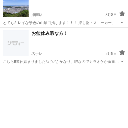
海南駅
8月8日
とてもキレイな景色の山頂目指します！！！ 持ち物・スニーカー、飲
み物など
和歌山
海南市
海南駅
登山
景色
お盆休み暇な方！
名手駅
8月8日
こちら9連休始まりました💦(^o^;) かなり、暇なのでカラオケか食事で
も ご一緒しませんか？
和歌山
紀の川市
名手駅
その他