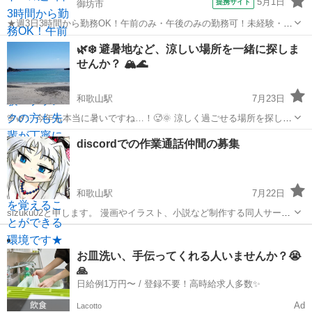
5月1日
提携サイト
御坊市
★週3日3時間から勤務OK！午前のみ・午後のみの勤務可！未経験・ブ
ランクの方も先輩が丁寧に指導してくれるので、確実に業務を覚える
和歌山
御坊市
歯科衛生士
🌿❄️ 避暑地など、涼しい場所を一緒に探しま
ことができる環境です★ 時給： 1,600円~2,000円 アクセス：紀州鉄道
せんか？ 🏔️🌊
線 御坊 徒歩...
和歌山駅
7月23日
🌸🌿✨ 今年も本当に暑いですね…！🥵🌞 涼しく過ごせる場所を探して
います❄️🏝️ 海🏖️、山⛰️、川🌊、滝💦、洞窟🕶️など、自然の涼しいスポ
和歌山
和歌山市
和歌山駅
友達
洞窟
discordでの作業通話仲間の募集
ットが大好きです🌲💕 一緒に素敵な場所を探したり、おしゃべりしま
せんか...
和歌山駅
7月22日
sizuku02と申します。 漫画やイラスト、小説など制作する同人サーク
ルで活動しております。 一緒に作業通話しながら創作活動をするメン
和歌山
橋本市
和歌山駅
友達
バーを募集したいと思います。 通話はdiscordを使用しますので、利用
できる...
お皿洗い、手伝ってくれる人いませんか？😭
🙏
日給例1万円〜 / 登録不要！高時給求人多数✨
Ad
Lacotto