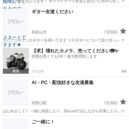
自分は京都に住んでます！ 中々マイナーで友達も居ないためやられて
る方おられたら一緒に夜磯行きませんか？？ お話し情報交換でも最高
和歌山
東牟婁郡
串本駅
釣り
ギター友達ください
です！よろしくお願いします🙇
和歌山市
7月30日
主にアコギでソロギターを弾いてます ソロギターについて語り合った
り情報共有出来るような友達がほしいです！
和歌山
和歌山市
その他
【求】壊れたカメラ、売ってください📷✨
状態が悪くてもOK！最大限買取します
Ad
プリフラ
AI・PC・配信好きな友達募集
高野口駅
7月30日
はじめまして！ 一緒に雑談したり、Discordで話しながら作業したりで
きる友達を募集しています😊 私はPCやAIを使ったものづくりが好き
和歌山
橋本市
高野口駅
その他
ご一緒に！
で、以前は配信活動もしていました。 新しいことを考えたり、「こん
なの作れたら面白そ...