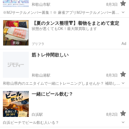
和歌山市駅
8月3日
※MJサークルメンバー募集！※ 麻雀アプリMJサークルメンバー募
集！ 4人麻雀3人麻雀でサークル内対戦で戦績つけたりしています！ ご
和歌山
和歌山市
和歌山市駅
友達
サークル
【夏のタンス整理👘】着物をまとめて査定
興味ある方はご連絡ください！
状態が悪くてもOK！最大限買取します
Ad
プリフラ
筋トレ仲間欲しい
和歌山港駅
8月3日
和歌山県内のエニタイムで一緒にトレーニングしませんか？ 補助しあ
ったり、筋トレについてあれこれ話したりしたいです。 筋トレ仲間が
和歌山
和歌山市
和歌山港駅
その他
一緒にビール飲む？
欲しいです！！
白浜駅
8月2日
白浜ビーチでビール飲む人いる？