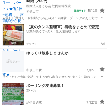
時給1,200円
医療法人さくら会 辻岡歯科医院
5月1日
提携サイト
和歌山市
★週1日~勤務可！宮前駅から徒歩4分！未経験・ブランクのある方で
も、丁寧なサポートで安心してお仕事スタートできます★ 時給：
和歌山
和歌山市
歯科衛生士
【夏のタンス整理👘】着物をまとめて査定
1,200円~ アクセス：紀勢本線[新宮~和歌山](きのくに線) 宮前 徒歩4分
状態が悪くてもOK！最大限買取します
オススメコ...
Ad
プリフラ
ゆっくり散歩しませんか
和歌山市駅
7月27日
良かったら一緒に会話でもしながら歩きませんか ゆっくり散歩しませ
んか ダイエットにストレス発散に是非歩きましょう
和歌山
和歌山市
和歌山市駅
友達
ボーリング友達募集！
20〜35
紀伊田辺駅
7月27日