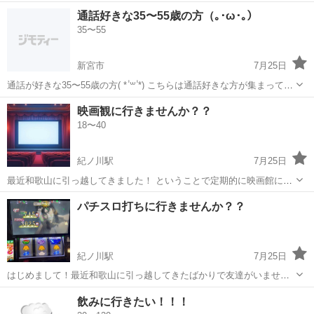
クです★ 時給： 3,000円~ ※前職の給与を下回らないよう考慮 アクセ
和歌山
和歌山市
その他
通話好きな35〜55歳の方（｡･ω･｡）
ス：紀勢本線[新宮~和歌山](きのくに線) 宮前 徒歩9分;貴志川線 田中
35〜55
口...
新宮市
7月25日
通話が好きな35〜55歳の方( * ॑꒳ ॑*) こちらは通話好きな方が集まってい
る通話メインのオープンチャットです( * ॑꒳ ॑*) 毎日朝早くから夜遅くま
和歌山
新宮市
友達
60歳
映画観に行きませんか？？
で通話が開いているので暇な時間にフラッと参加しやすいと思いま...
18〜40
紀ノ川駅
7月25日
最近和歌山に引っ越してきました！ ということで定期的に映画館に行
ってくれる人募集します！ 仲良くなればそのままご飯とか行きましょ
和歌山
和歌山市
紀ノ川駅
友達
ご飯
パチスロ打ちに行きませんか？？
う💪
紀ノ川駅
7月25日
はじめまして！最近和歌山に引っ越してきたばかりで友達がいません
😭 パチンコが好きで時々行くのですがどなたか一緒に打ちに行きませ
和歌山
和歌山市
紀ノ川駅
友達
パチスロ
飲みに行きたい！！！
んか？？ パチンコもスロットも両方いけます💪