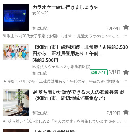
も 無いので、お友達できません ライン友やお食事に行ったり 出来る
和歌山
和歌山市
友達
カラオケ一緒に行きましょう✨
お友達 出来たらと思ってます ご連絡お待ちしております...
女20〜25
和歌山駅
7月29日
和歌山市内20代女子限定でお願いします！ 最近カラオケにハマってま
す！ 一緒に行ってくれる方募集中です！ カラオケ行った後カフェとか
和歌山
和歌山市
和歌山駅
カラオケ
【和歌山市】歯科医師・非常勤 / ★時給3,500
も行けたらなと思ってます🫶✨
円から！正社員登用あり！午前…
時給3,500円
医療法人ウェルネス小畑歯科医院
5月1日
提携サイト
和歌山市
★時給3,500円から！正社員登用あり！午前のみ、午後のみの勤務も可
能なのでライフスタイルに合わせて働ける歯科医院です★ 時給：
和歌山
和歌山市
その他
🌿 落ち着いた話ができる大人の友達募集 🌿
3,500円~5,000円 アクセス：南海本線 紀ノ川 徒歩7分;加太線 紀ノ川
（和歌山市、周辺地域で募集など）
徒歩7分...
和歌山駅
7月29日
📢 落ち着いた話が楽しめる「大人の友達」を募集しています ☕🌿 こ
んにちは😊 和歌山市在住の、落ち着いた年代の社会人男性です。（個
和歌山
和歌山市
和歌山駅
その他
大人