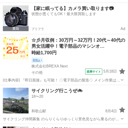
トーク 只今メンバー１５名です✨
和歌山
和歌山市
カラオケ
【家に眠ってる】カメラ買い取ります📷
状態が悪くてもOK！最大限買取します
Ad
プリフラ
☆彡月収例：30万円～32万円！20代～40代の
男女活躍中！電子部品のマシンオ…
時給1,700円
日払い
株式会社BREXA Next
5月18日
提携サイト
その他
[仕事内容] 『即日面接』も可能！ ◇電子部品の製造◇ メイン作業は機
械操作と材料供給です！ ・機械に原材料をセットし、スイッチを押す
和歌山
その他
工場
サイクリング行こうぜ🚲
マシンオペレーター業務 ・電子部品製造に関わる部材の運搬業務 ※重
18〜20
量物ではございません...
和歌山駅
8月4日
サイクリング仲間募集 のらりくらりゆっくり景色見ながら乗るのが好
きでクロスバイクに乗っています！ よろしくお願いします🚲
和歌山
岩出市
和歌山駅
ツーリング