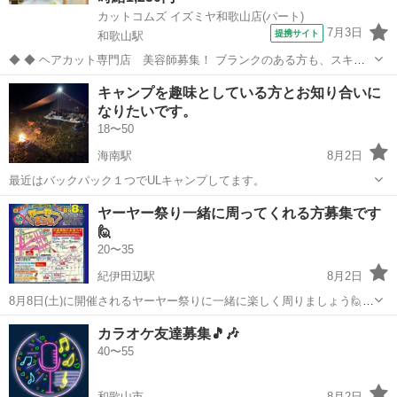
カットコムズ イズミヤ和歌山店(パート)
7月3日
提携サイト
和歌山駅
◆ ◆ ヘアカット専門店 美容師募集！ ブランクのある方も、スキル
アップを目指している方も大歓迎！ ベテランスタッフが慣れるまで丁
和歌山
和歌山市
和歌山駅
美容師
キャンプを趣味としている方とお知り合いに
寧に指導致します♪ 《カットコムズ》幅広い世代に愛される街の美容
なりたいです。
院♪ 「安い・早い・丁寧...
18〜50
海南駅
8月2日
最近はバックパック１つでULキャンプしてます。
和歌山
海南市
海南駅
キャンプ
ヤーヤー祭り一緒に周ってくれる方募集です
🙋
20〜35
紀伊田辺駅
8月2日
8月8日(土)に開催されるヤーヤー祭りに一緒に楽しく周りましょう🙋
ゆる〜くお喋りしながら周りましょう😆 集合場所 紀伊田辺駅前 時
和歌山
田辺市
紀伊田辺駅
友達
カラオケ友達募集🎵🎶
間 19時〜 (都合の良い時間があれば教えて下さい😊) 気軽に
40〜55
問い合わせ下さい🎵
和歌山市
8月2日