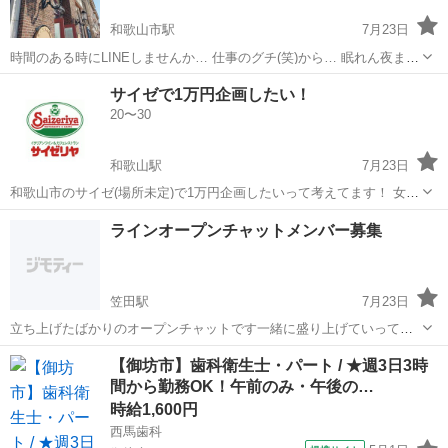
和歌山市駅
7月23日
時間のある時にLINEしませんか… 仕事のグチ(笑)から… 眠れん夜まで
～👍️
和歌山
和歌山市
和歌山市駅
その他
サイゼで1万円企画したい！
20〜30
和歌山駅
7月23日
和歌山市のサイゼ(場所未定)で1万円企画したいって考えてます！ 女子
2人で１回した事あるのですが、行ってもせいぜい2000円でした😂な
和歌山
和歌山市
和歌山駅
その他
ラインオープンチャットメンバー募集
ので人数増やしてもう1回トライしたです！ 20代前半から20代後半ま
での男女で参加者募り...
笠田駅
7月23日
立ち上げたばかりのオープンチャットです一緒に盛り上げていってく
れる仲間を募集しています バイクが好きな人これから乗ろうかなって
和歌山
伊都郡
笠田駅
ツーリング
オープンチャット
【御坊市】歯科衛生士・パート / ★週3日3時
人 のらなくてもお話だけでもどなたでも歓迎です バイクを通じていろ
間から勤務OK！午前のみ・午後の…
んな景色をや食事 その他雑談も...
時給1,600円
西馬歯科