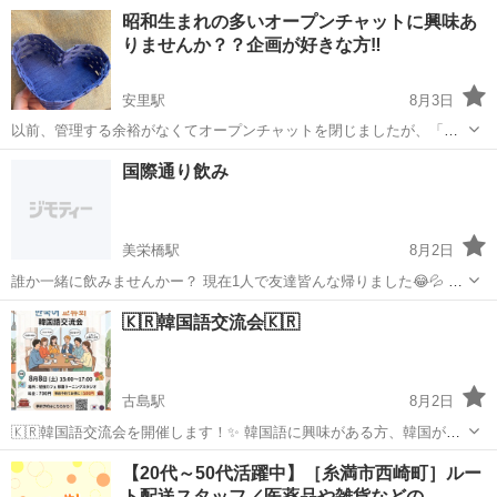
ませんか？
沖縄
那覇市
古島駅
友達
男性
昭和生まれの多いオープンチャットに興味あ
りませんか？？企画が好きな方‼️
安里駅
8月3日
以前、管理する余裕がなくてオープンチャットを閉じましたが、「ま
た作ってほしい🙌」との声があり再開しました🎉 ただ現在は…… 🦗🦗
沖縄
那覇市
安里駅
その他
グループ
国際通り飲み
🦗 かなり静かです🤣💦 私は自分の企画で忙しく、正直グループLINE
の運営もあまり得意で...
美栄橋駅
8月2日
誰か一緒に飲みませんかー？ 現在1人で友達皆んな帰りました😂💦 お
近くいる人是非🫡💪
沖縄
那覇市
美栄橋駅
その他
🇰🇷韓国語交流会🇰🇷
古島駅
8月2日
🇰🇷韓国語交流会を開催します！✨ 韓国語に興味がある方、韓国が好
きな方、勉強を始めたい方、大歓迎😊 韓国人の方も来てくれます！ 初
沖縄
那覇市
古島駅
その他
【20代～50代活躍中】［糸満市西崎町］ルー
心者でも気軽に参加できる交流会です！ 韓国語を使いながら、みんな
ト配送スタッフ／医薬品や雑貨などの…