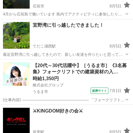
石垣市
8月5日
4月から石垣島で働いています 島内でアクティビティに参加したり、
飲食店を巡ったりできる友達を探しています✌️
沖縄
石垣市
友達
宜野湾に引っ越したできました！
てだこ浦西駅
8月5日
最近宜野湾に引っ越してきたので、新しい友達を作りたいと思ってい
ます！ぜひ会ってアイスクリームを食べに行きましょう！😹🍦
沖縄
宜野湾市
てだこ浦西駅
友達
【20代～30代活躍中】［うるま市］《3名募
集》フォークリフトでの建築資材の入…
時給1,350円
株式会社グロップ
7月1日
提携サイト
うるま市
[仕事内容] ───────────────────────── 「フォークリフトの
資格はあるけど実務経験がない…」 「ブランクがあって自信がな
沖縄
うるま市
仕分け
⚔️KINGDOM好きの会⚔️
い…」 問題ございません！ フォークリフトの資格をお持ちであれば
未経験者やブラ...
首里駅
8月5日