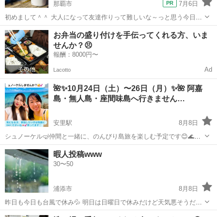
那覇市
7月6日
初めまして＾＾ 大人になって友達作りって難しいな～っと思う今日こ
の頃。 何気ない会話をしたり、一期一会を貴重な時間にできたらな
沖縄
那覇市
友達
大人
お弁当の盛り付けを手伝ってくれる方、いま
と、カフェ友募集します＾＾ コーヒー好きな方からだったら嬉しいな
せんか？😣
☕ 年齢性別、...
報酬：8000円〜
Ad
Lacotto
🌺✨10月24日（土）〜26日（月）✨🌺 阿嘉
島・無人島・座間味島へ行きません…
安里駅
8月8日
シュノーケル🤿仲間と一緒に、のんびり島旅を楽しむ予定です😊🌊✨
📅 10月24日（土）阿嘉島 🏝️ 10月25日（日）無人島 🌺 10月26日
沖縄
那覇市
安里駅
その他
暇人投稿www
（月）座間味島 土曜日〜月曜日の予定ですが、 🌿一泊二日でもOK 🌿
30〜50
二泊三日で...
浦添市
8月8日
昨日も今日も台風で休み💦 明日は日曜日で休みだけど天気悪そうだか
ら、どこにもお出かけ出来そうもない😵‍💫 雨の日のドライブもたまには
沖縄
浦添市
友達
暇人