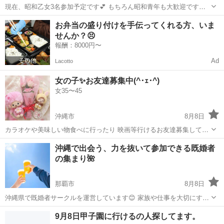
現在、昭和乙女3名参加予定です💕 もちろん昭和青年も大歓迎です😆
🙌 みんなでのんびりシュノーケルを楽しみましょう🏖️🐠 私は果物🍉
沖縄
那覇市
安里駅
その他
お弁当の盛り付けを手伝ってくれる方、いま
🍍🍇を持参しますので、お楽しみに💕 🐟 シュノーケルのあと、お時
せんか？😣
間のある方は北部でランチ＆...
報酬：8000円〜
Ad
Lacotto
女の子✨お友達募集中(^･ｪ･^)
女35〜45
沖縄市
8月8日
カラオケや美味しい物食べに行ったり 映画等行けるお友達募集してま
す😊 趣味も増やしたいので 気軽に会える人募集してます(*^^*) 36歳の
沖縄
沖縄市
友達
沖縄で出会う、力を抜いて参加できる既婚者
シングルマザーで 16歳の息子がいます‪·͜· ❤︎‬ よろしくお願いします
の集まり🌺
ฅ•ω•ฅ
那覇市
8月8日
沖縄県で既婚者サークルを運営しています😊 家族や仕事を大切にする
日々の中で、同じ立場の人と気兼ねなく話せる時間があると、心に余
沖縄
那覇市
友達
既婚
9月8日甲子園に行けるの人探してます。
白が生まれます。 この既婚者サークルは、そんな思いから始まりまし