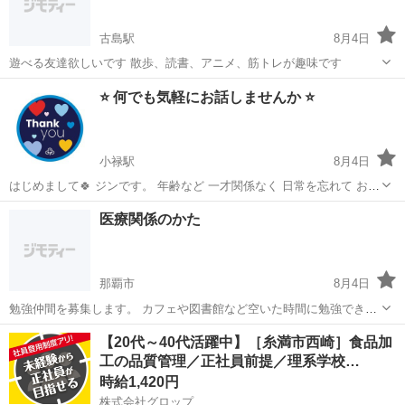
古島駅
8月4日
遊べる友達欲しいです 散歩、読書、アニメ、筋トレが趣味です
沖縄
那覇市
古島駅
友達
筋トレ
⭐️ 何でも気軽にお話しませんか ⭐️
小禄駅
8月4日
はじめまして🍀 ジンです。 年齢など 一才関係なく 日常を忘れて お互
いに 楽しい時間にしませんか👂 よろしくお願いします🍀
沖縄
豊見城市
小禄駅
友達
医療関係のかた
那覇市
8月4日
勉強仲間を募集します。 カフェや図書館など空いた時間に勉強できる
かたいたらよろしくお願いします。
沖縄
那覇市
その他
【20代～40代活躍中】［糸満市西崎］食品加
工の品質管理／正社員前提／理系学校…
時給1,420円
株式会社グロップ