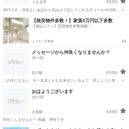
うるま市
8月8日
40代です。何気ない会話から悩みまで話してくれる方メールやLINEで
話しませんか？
沖縄
うるま市
その他
【格安物件多数！】家賃4万円以下多数
【保証人ナシ】賃貸物件多数掲載！
Ad
ニフティ不動産
メッセージから仲良くなりませんか？
35〜50
壺川駅
8月8日
この年になると、中々友達とかも出来ずにいるんで、同じように考え
を持った人と仲良くなりたいと思うんでメッセージから初めてみませ
沖縄
那覇市
壺川駅
その他
おはようございます
んか？ ちょっと考えが似た感じの方と仲良くなりたいんで、質問に答
18〜50
えてもらいたいです。 ①職場...
古島駅
8月8日
仲良くしませんか？ 40歳 男性です
沖縄
那覇市
古島駅
友達
40歳