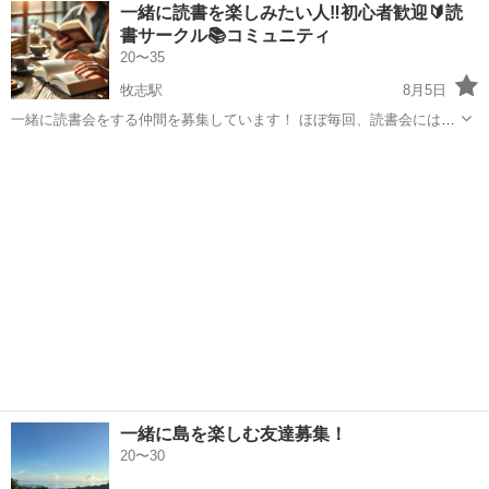
沖縄
浦添市
浦添前田駅
釣り
一緒に読書を楽しみたい人‼️初心者歓迎🔰読
とか、色んな釣りを教えてほしいです。 もし良ければ、台風後とか一
書サークル📚コミュニティ
緒に釣り行ったりもしたいです。どう...
20〜35
牧志駅
8月5日
一緒に読書会をする仲間を募集しています！ ほぼ毎回、読書会にはじ
めて参加するという方がいらっしゃいます。 🎉こんな人にオススメ🎉
沖縄
那覇市
牧志駅
友達
コミュニティ
・本が好きな方 ・本の内容の理解を深めたい方 ・読書をするキッカケ
がほしい方 ...
一緒に島を楽しむ友達募集！
20〜30