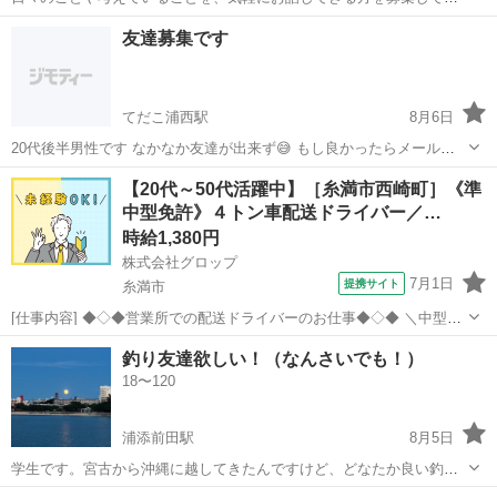
ます。 ・最近考えていることがある ・自分の考えを整理したい ・人
沖縄
宜野湾市
友達
友達募集です
との関わり方について考えたい ・新しい視点を得たい そんな方がいら
っしゃいましたら、お気軽に...
てだこ浦西駅
8月6日
20代後半男性です なかなか友達が出来ず😅 もし良かったらメールか
らよろしくお願いします🤗
沖縄
国頭郡
てだこ浦西駅
その他
【20代～50代活躍中】［糸満市西崎町］《準
中型免許》４トン車配送ドライバー／…
時給1,380円
株式会社グロップ
7月1日
提携サイト
糸満市
[仕事内容] ◆◇◆営業所での配送ドライバーのお仕事◆◇◆ ＼中型免
許保持者／ 2022年09月01日に糸満エリアに３拠点目の物流倉庫を構え
沖縄
糸満市
ドライバー
釣り友達欲しい！（なんさいでも！）
ました！ 様々な製品を取り扱い、卸先のメーカーも多岐にわたります
18〜120
♪ 【4トント...
浦添前田駅
8月5日
学生です。宮古から沖縄に越してきたんですけど、どなたか良い釣り
ポイント知ってるよって方いませんか？ 良ければ教えていただいたり