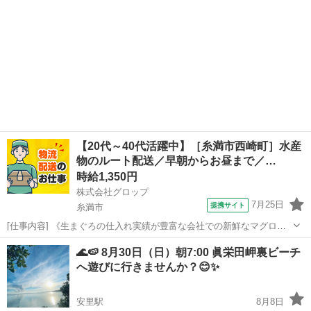
【20代～40代活躍中】［糸満市西崎町］水産
物のルート配送／早朝からお昼まで／…
時給1,350円
株式会社グロップ
7月25日
提携サイト
糸満市
[仕事内容] 《生まぐろの仕入れ実績が豊富な会社での新鮮なマグロの
配送業務》 お持ちの資格を活かせる配送ドライバー募集！ 当社は、マ
沖縄
糸満市
ドライバー
🌊🍉 8月30日（日）朝7:00 眞栄田岬裏ビーチ
グロの漁獲から加工・流通までを一貫して手掛ける会社です。 安定し
へ遊びに行きませんか？😊✨
た事業基盤のもと、新鮮で高品...
安里駅
8月8日