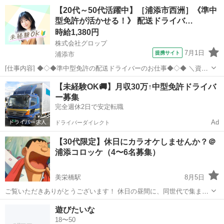
沖縄
那覇市
古島駅
友達
40歳
【20代～50代活躍中】［浦添市西洲］《準中
型免許が活かせる！》 配送ドライバ…
時給1,380円
株式会社グロップ
7月1日
提携サイト
浦添市
[仕事内容] ◆◇◆準中型免許の配送ドライバーのお仕事◆◇◆ ＼資格
えお活かせる／ 下記資格があれば実務経験がなくてもOK◎ ・中型免
沖縄
浦添市
ドライバー
【未経験OK🚚】月収30万↑中型免許ドライバ
許（8t限定） 2007年6月1日以前の普通免許取得者も可 （免許証に「中
ー募集
型車は中型（...
完全週休2日で安定転職
Ad
ドライバーダイレクト
【30代限定】休日にカラオケしませんか？＠
浦添コロッケ（4〜6名募集）
美栄橋駅
8月5日
ご覧いただきありがとうございます！ 休日の昼間に、同世代で集まっ
て楽しく歌えるメンバーを募集します。 今回は「30代の方限定」での
沖縄
那覇市
美栄橋駅
カラオケ
30代限定
遊びたいな
募集です。 懐メロから最新曲まで、ジャンルを問わず気兼ねなく歌い
18〜50
ましょう！ ■開催詳細 • 場...