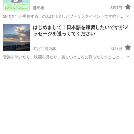
那覇市
8月7日
50代青年が主催する、のんびり楽しいツーリングイベントです😊✨ 現
在の参加予定は、20代・30代・50代🎵 最年少は27歳の方が参加予定で
沖縄
那覇市
ツーリング
はじめまして！日本語を練習したいですがメ
す🌈 実は、ツーリングで夏の川遊びを取り入れたのは今年が初めて😊
ッセージを送っくてください
💙 「バイクもアウ...
てだこ浦西駅
8月7日
音楽を聞いたり、映画を見たり、美しいところに行ったりすることに
ついて話すのが好きです！
沖縄
沖縄市
てだこ浦西駅
友達