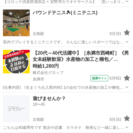
【コロッケ倶楽部浦添店 × 宜野湾カラオケサークル】 「思いっきり歌
いたい！」「カラオケ好きな仲間と楽しみたい！」 そんな方、ぜひ一
沖縄
宜野湾市
てだこ浦西駅
カラオケ
参加者募集
バウンドテニス🎾(ミニテニス)
緒に歌いましょう♪ 来た時間から帰りたい時間まで、自分のペースで
参加OK！ ...
古島駅
8月3日
室内でプレイするミニテニスです。 そんなに激しいスポーツではない
ですが けっこう汗💦かきます。 週一回練習してます。
沖縄
那覇市
古島駅
友達
【20代～40代活躍中】［糸満市西崎町］《男
女未経験歓迎》水産物の加工と梱包／…
時給1,280円
株式会社グロップ
6月8日
提携サイト
糸満市
[仕事内容] 《生まぐろ仕入県内NO.1の会社での水産物の加工や梱包》
生まぐろ仕入県内NO.1の会社として、 沖縄県産まぐろを中心に水産物
沖縄
糸満市
工場
遊びませんか？
を県内外に出荷しています。 業界未経験ではじめての人でも大丈夫で
18〜45
す！ 「新しい業界に...
古島駅
8月3日
こちらは40歳男性です 散歩や読書 カラオケ 映画など一緒に楽しみ