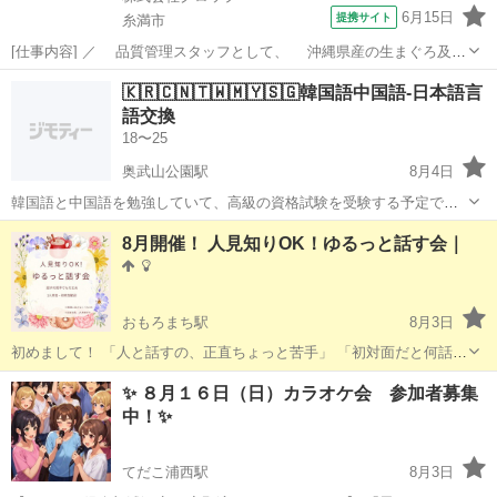
6月15日
提携サイト
糸満市
[仕事内容] ／ 品質管理スタッフとして、 沖縄県産の生まぐろ及び
介護食を全国に広めよう！ ＼ 品質管理の経験が活かせる！新規事業の
沖縄
糸満市
工場
🇰🇷🇨🇳🇹🇼🇲🇾🇸🇬韓国語中国語-日本語言
介護食の中核メンバーを募集！ 理数系の学校卒なら未経験でもOK！
語交換
サポート体制が整って...
18〜25
奥武山公園駅
8月4日
韓国語と中国語を勉強していて、高級の資格試験を受験する予定です
が、ネイティブの友達を作って言語交換したいです。沖縄に住んでい
沖縄
那覇市
奥武山公園駅
その他
言語交換
8月開催！ 人見知りOK！ゆるっと話す会｜
る外国人の方で、よければ友達になってください。 日本語が完璧じゃ
なくても大丈夫🙆‍♀️です。お互い...
おもろまち駅
8月3日
初めまして！ 「人と話すの、正直ちょっと苦手」 「初対面だと何話せ
ばいいかわからない」 「でも、このままは嫌だな…」 そんな人のため
沖縄
那覇市
おもろまち駅
その他
初対面
✨ ８月１６日（日）カラオケ会 参加者募集
の、 超ゆるめな交流会です🌿 ※営業・ナンパ・勧誘目的はお断りして
中！✨
い...
てだこ浦西駅
8月3日