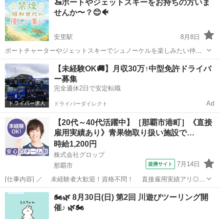
🚤ボートやジェットスキーをお持ちの方いま
せんか〜？😊🐠
安里駅
8月8日
ボートチャーターやジェットスキーでシュノーケルを楽しみたい仲間
がおり、ボートをお持ちの方や、一緒に海遊びできる仲間を探してい
沖縄
那覇市
安里駅
その他
ボート
【未経験OK🚚】月収30万↑中型免許ドライバ
ます🏝️✨ 行き先は、水納島🌴、慶良間諸島🐢、チービシ諸島🐠などを
ー募集
考えています😊 スキンダイビン...
完全週休2日で安定転職
Ad
ドライバーダイレクト
【20代～40代活躍中】［那覇市港町］《直接
雇用実績あり》青果物取り扱い施設で…
時給1,200円
株式会社グロップ
7月14日
提携サイト
那覇市
[仕事内容] ／ 未経験者大歓迎！資格不問！ 直接雇用実績アリ◎
働きながらキャリアアップも目指せます！ ＼ 【施設内での青果や野
沖縄
那覇市
工場
🏍️🌿 8月30日(日) 第2回 川遊びツーリング開
菜の入出荷業務】 《仕事内容》 （雇入れ直後） 協同組合の青果・野
催♪ 🌿🏍️
菜等の取り扱い施設...