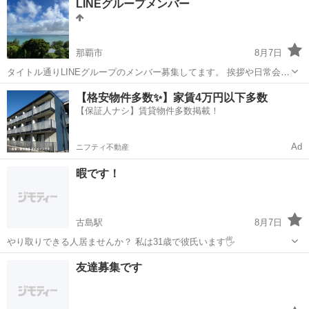
LINEグループメンバー
通しの良い社風が自慢で、 「人間関係でのストレスが少ない」との声
も多数...
那覇市
8月7日
タイトル通りLINEグループのメンバー募集してます。 挨拶や日常会
話、趣味が合う人がいれば趣味の話、◯◯ってお店良かったよみたい
沖縄
那覇市
友達
グループ
【格安物件多数✨】家賃4万円以下多数
な情報交換etc..色々活用して下さい😊 現在は15名前後で年齢層も幅広
【保証人ナシ】賃貸物件多数掲載！
くいますが仲良く会話し...
Ad
ニフティ不動産
暇です！
古島駅
8月7日
やり取りできる人居ませんか？ 私は31歳で彼氏います🖐️
沖縄
浦添市
古島駅
その他
彼氏
友達募集です