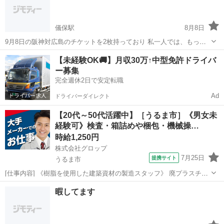
た。 既婚者サークル、既婚者...
儀保駅
8月8日
9月8日の阪神対広島のチケットを2枚持っており 私一人では、もった
いないので誰か一緒に行きませんか？私は阪神ファンなのでライトス
沖縄
那覇市
儀保駅
友達
【未経験OK🚚】月収30万↑中型免許ドライバ
タンドです。
ー募集
完全週休2日で安定転職
Ad
ドライバーダイレクト
【20代～50代活躍中】［うるま市］《男女未
経験可》検査・箱詰めや梱包・機械操…
時給1,250円
株式会社グロップ
7月25日
提携サイト
うるま市
[仕事内容] 《樹脂を使用した建築資材の製造スタッフ》 廃プラスチッ
クを再利用し、建築資材の製造・開発を行う会社です。 環境にやさし
沖縄
うるま市
仕分け
暇してます
いモノづくりを通して、資源循環と地域社会への貢献に取り組んでい
ます。 【仕事内容】 （...