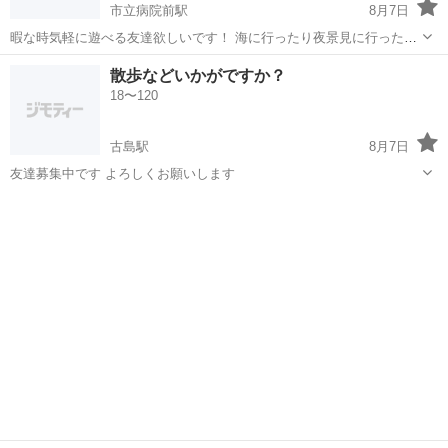
市立病院前駅
8月7日
暇な時気軽に遊べる友達欲しいです！ 海に行ったり夜景見に行ったり
したいです🙇‍♂️ 年齢性別気にしないのでよろしくお願いします！まずは
沖縄
浦添市
市立病院前駅
友達
散歩などいかがですか？
メッセージから こちら20代です
18〜120
古島駅
8月7日
友達募集中です よろしくお願いします
沖縄
那覇市
古島駅
友達
年末年始