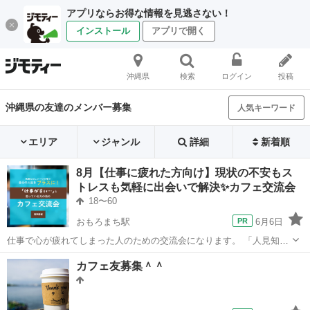
アプリならお得な情報を見逃さない！
インストール
アプリで開く
沖縄県
検索
ログイン
投稿
沖縄県の友達のメンバー募集
人気キーワード
エリア
ジャンル
詳細
新着順
8月【仕事に疲れた方向け】現状の不安もス
トレスも気軽に出会いで解決✨カフェ交流会
18〜60
おもろまち駅
6月6日
仕事で心が疲れてしまった人のための交流会になります。 「人見知
り」「仕事がつらい」「将来が不安」同じ悩みを持ってる者、持って
沖縄
浦添市
おもろまち駅
その他
自己紹介
カフェ友募集＾＾
いて解決した者同士おしゃべりしましょう。 ◆こんな方におすす
め ...