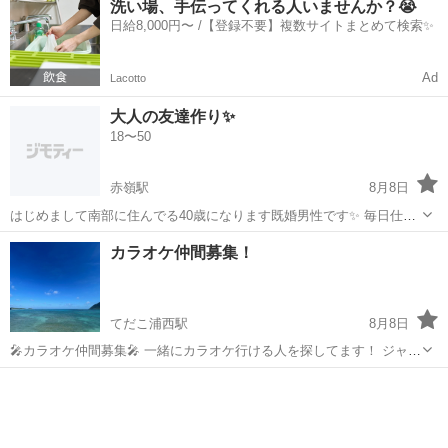
洗い場、手伝ってくれる人いませんか？😭
いいかな～って思いますが現在車もないので不便ですwww まぁ、そん
日給8,000円〜 /【登録不要】複数サイトまとめて検索✨
な事は置いといて、友達いな...
Ad
Lacotto
大人の友達作り✨️
18〜50
赤嶺駅
8月8日
はじめまして南部に住んでる40歳になります既婚男性です✨️ 毎日仕事
とお家の繰り返しでなんか楽しいことがないかなと思ってる日々を過
沖縄
糸満市
赤嶺駅
友達
カラオケ仲間募集！
ごしてます😅✨️ そんな中やり取りしてくれる方や新しい友達など出来
たら少しでも楽しくなるか...
てだこ浦西駅
8月8日
🎤カラオケ仲間募集🎤 一緒にカラオケ行ける人を探してます！ ジャン
ル問わず、楽しく歌えたら嬉しいです☺️ 上手い下手は気にせず、歌う
沖縄
宜野湾市
てだこ浦西駅
カラオケ
のが好きな方大歓迎✨ 「聴くのも歌うのも好き！」って方もぜひ！ 気
軽にコメント・お問い...