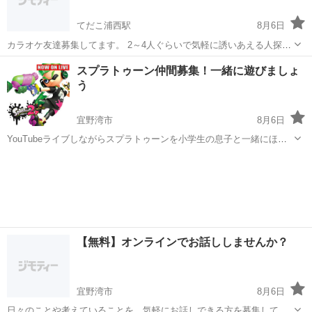
てだこ浦西駅
8月6日
カラオケ友達募集してます。 2～4人ぐらいで気軽に誘いあえる人探し
てます。男女問といませんので、お気軽に反応ください。 自分は30代
沖縄
宜野湾市
てだこ浦西駅
カラオケ
スプラトゥーン仲間募集！一緒に遊びましょ
男です。 宜野湾のまねきねこによくいきます。 よろしくお願いしま
う
す。
宜野湾市
8月6日
YouTubeライブしながらスプラトゥーンを小学生の息子と一緒にほぼ
毎晩楽しんでいます。徐々に参加メンバーも増えてきているので、こ
沖縄
宜野湾市
ゲーム/アプリ
スプラトゥーン
の機会にもっともっとメンバーを増やして一緒に遊んでいきたいと思
っています。 一緒にスプラ...
【無料】オンラインでお話ししませんか？
宜野湾市
8月6日
日々のことや考えていることを、気軽にお話しできる方を募集してい