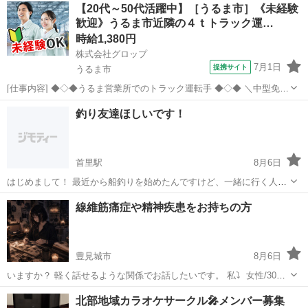
【20代～50代活躍中】［うるま市］《未経験
歓迎》うるま市近隣の４ｔトラック運…
時給1,380円
株式会社グロップ
7月1日
提携サイト
うるま市
[仕事内容] ◆◇◆うるま営業所でのトラック運転手 ◆◇◆ ＼中型免許
保持者！うるま市勝連南風原／ 約5,700坪の敷地面積に約1,500坪の保
沖縄
うるま市
ドライバー
釣り友達ほしいです！
管スペース、通常の倉庫保管、配送に対応した 国内貨物の 取扱いの
他、輸出、輸...
首里駅
8月6日
はじめまして！ 最近から船釣りを始めたんですけど、一緒に行く人が
居ないので登録してみました。 人見知りなんですけど、よければ連絡
沖縄
中頭郡
首里駅
釣り
線維筋痛症や精神疾患をお持ちの方
お願いします！ やってる釣り ・泳がせ釣り ・ジギング（やりたいけ
ど行く人がいない） ...
豊見城市
8月6日
いますか？ 軽く話せるような関係でお話したいです。 私⤵︎ ︎ 女性/30代/
同棲中 16歳〜精神科通院/ペインクリニック通院 複雑性PTSD/解離性
沖縄
豊見城市
友達
精神疾患
北部地域カラオケサークル🎤メンバー募集
障害/自閉症スペクトラム 軽度の知的・発達/線維筋痛症 趣味⇒コラー