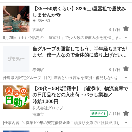
【35〜50歳くらい】8/29(土)屋冨祖で昼飲み
しませんか🍻
35〜50
古島駅
8月7日
8月29日（土）今話題の「 屋富祖 」で少人数の昼飲み会を開催します
🍻 主催は40代の女性1名・男性1名です 今回は、一緒に楽しく飲める
沖縄
浦添市
古島駅
その他
当グループを運営してもう、半年経ちますが
35〜50歳くらいの方を あと2名ほど募集します！ 4人くらいの少人数
まだ、僕一人なので全体的に盛り上げたい…
で...
赤嶺駅
8月7日
沖縄県内限定グループ [目的] 障害という言葉を差別・偏見しないよう
な環境・社会を一緒に作り上げて更に、障害という大きな壁をぶち当
沖縄
豊見城市
赤嶺駅
友達
【20代～50代活躍中】［浦添市］物流倉庫で
たったて乗り越えましょう！ [概要] 沖縄県内の大型障害者グループで
の日用品などの入出荷・バラし業務／…
す。 ※当グループはオ...
時給1,300円
株式会社グロップ
7月1日
提携サイト
浦添市
[仕事内容] ＼操業100年の安定優良企業！頑張り次第で正社員登用もあ
り／ ────────────────────────── 社員同士の仲が良く、風
沖縄
浦添市
工場