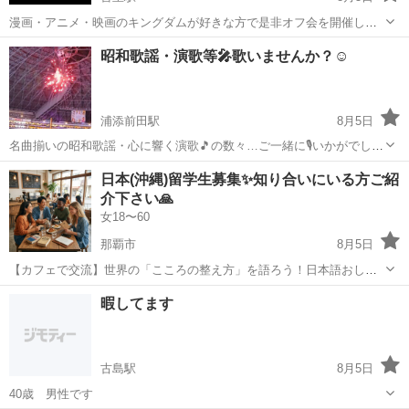
漫画・アニメ・映画のキングダムが好きな方で是非オフ会を開催した
いと思い、KFO(KINGDOM FUN OKINAWA)を発足しました！！！ 皆
沖縄
那覇市
首里駅
アニメ
キングダム
昭和歌謡・演歌等🎤歌いませんか？☺️
で集まってお酒を飲みながらキングダムの愛を語ったり、カラオケ等
で映画鑑賞したりと...
浦添前田駅
8月5日
名曲揃いの昭和歌謡・心に響く演歌🎵の数々…ご一緒に🎙️いかがでしょ
う？ カラオケBOX、カラオケ喫茶☕で好きな歌を、心ゆくまで思いっ
沖縄
浦添市
浦添前田駅
カラオケ
日本(沖縄)留学生募集✨知り合いにいる方ご紹
きり🎤歌いましょう❗ 主に平日または土日の昼間、お時間取れる同好の
介下さい🙏
士を募ります🫡ノンアル...
女18〜60
那覇市
8月5日
【カフェで交流】世界の「こころの整え方」を語ろう！日本語おしゃ
べり会❗️ 「日本語を楽しく話しながら、いろんな国の考え方について語
沖縄
那覇市
その他
暇してます
り合いませんか？」 現在、誰もが自分らしくポジティブに生きるため
の「心理学講座」の...
古島駅
8月5日
40歳 男性です