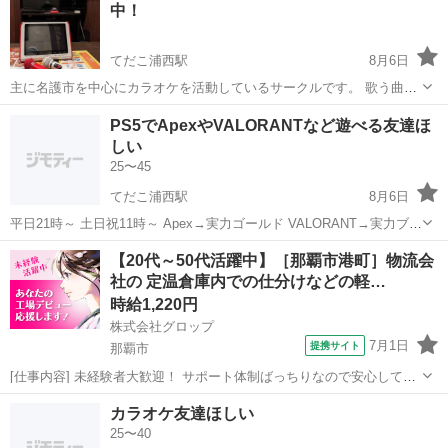
中！
ジュ...
てだこ浦西駅
8月6日
主に名護市を中心にカラオケを活動しているサークルです。 歌う曲の
ジャンルは問いませんが、自分を含めメンバーはだいたい邦楽やアニ
沖縄
名護市
てだこ浦西駅
カラオケ
サークル
PS5でApexやVALORANTなど遊べる友達ほ
ソンなどをよく歌っております🎤 カラオケ参加の際は周りに迷惑をか
しい
けず最低限のマナーでお願いします...
25〜45
てだこ浦西駅
8月6日
平日21時～ 土日祝11時～ Apex→実力ゴールド VALORANT→実力ブロ
ンズ 他にもモンハン、マイクラなどやってます。 自分は30代男です。
沖縄
宜野湾市
てだこ浦西駅
ゲーム/アプリ
【20代～50代活躍中】［那覇市港町］物流会
性格は温厚です。 気軽に誘いあえる人で男女問わず募集してます。よ
社の 定温倉庫内での仕分けなどの軽…
ろし...
時給1,220円
株式会社グロップ
7月1日
提携サイト
那覇市
[仕事内容] 未経験者大歓迎！ サポート体制ばっちりなので安心してス
タートできます。 【物流倉庫での仕分けや検品】 ◎仕事内容 （雇入
沖縄
那覇市
仕分け
カラオケ友達ほしい
れ直後） 業者向けの酒類などの飲料、調味料、コンビニ製品や日用
25〜40
品、食品を取り扱う 定...