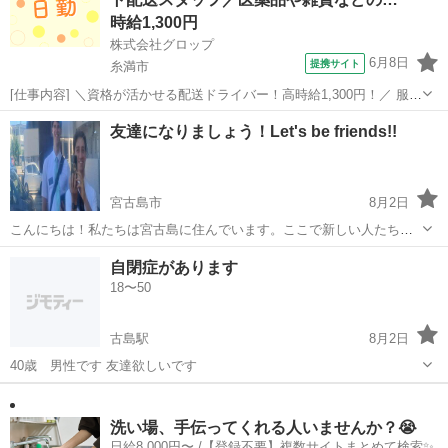
で楽しく交流しましょう🇰...
時給1,300円
株式会社グロップ
6月8日
提携サイト
糸満市
[仕事内容] ＼資格が活かせる配送ドライバー！高時給1,300円！／ 服装
自由で、動きやすいお好きな私服での勤務が可能です◎ 作業中に、い
沖縄
糸満市
工場
友達になりましょう！Let's be friends!!
つでも水分が補給できる働きやすい環境です。 【医薬品や雑貨の配送
ドライバー】 ...
宮古島市
8月2日
こんにちは！私たちは宮古島に住んでいます。ここで新しい人たちと
知り合いたいです！今、日本語を勉強中です。一緒にビーチに行った
沖縄
宮古島市
友達
meet
自閉症があります
り、食事をしたり、ゲームをしたりしましょう！ Hello! We live here
18〜50
in Miya...
古島駅
8月2日
40歳 男性です 友達欲しいです
沖縄
那覇市
古島駅
友達
自閉症
洗い場、手伝ってくれる人いませんか？😭
日給8,000円〜 /【登録不要】複数サイトまとめて検索✨