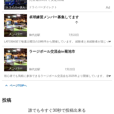
ドライバーダイレクト
Ad
卓球練習メンバー募集してます
メンバー
御代志駅
7月22日
LATOBASEで毎週土曜日の19時半から開催しています。 経験者と未経験者が混じって
熊本
菊池市
御代志駅
スポーツ
ストリート
ラージボール交流会in菊池市
メンバー
御代志駅
7月22日
初心者でも気軽に参加できるラージボール交流会を2025年より開催しています。 各自ストレッ
熊本
菊池市
御代志駅
その他
ラージボール
ページTOPへ
投稿
誰でも今すぐ30秒で投稿出来る