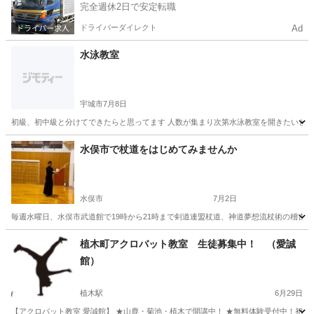
完全週休2日で安定転職
ドライバーダイレクト
Ad
水泳教室
宇城市
7月8日
初級、初中級と分けてできたらと思ってます 人数が集まり次第水泳教室を開きたいと考
熊本
宇城市
水泳
泳ぎ
水俣市で杖道をはじめてみませんか
水俣市
7月2日
毎週水曜日、水俣市武道館で19時から21時まで剣道連盟杖道、神道夢想流杖術の稽古
熊本
水俣市
その他
杖道
植木町アクロバット教室 生徒募集中！ （愛誠
館）
植木駅
6月29日
【アクロバット教室 愛誠館】 ★山鹿・菊池・植木で開講中！ ★無料体験受付中！初心