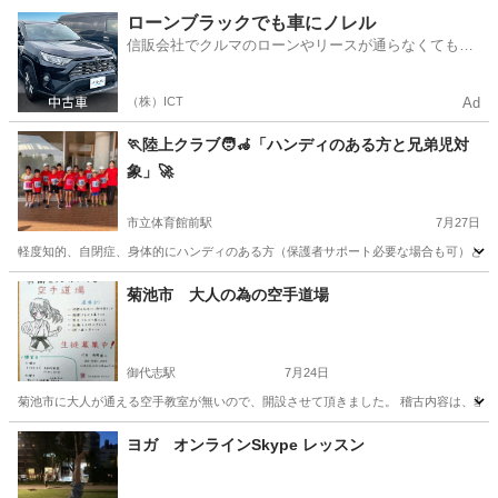
熊本
山鹿市
木葉駅
体操
アクロバット
ローンブラックでも車にノレル
信販会社でクルマのローンやリースが通らなくてもク
ルマをご利用いただけるサービスがあります！
（株）ICT
Ad
🏃陸上クラブ🧑‍🦽「ハンディのある方と兄弟児対
象」🚀
市立体育館前駅
7月27日
軽度知的、自閉症、身体的にハンディのある方（保護者サポート必要な場合も可）と兄弟児
熊本
熊本市
市立体育館前駅
かけっこ
兄弟
菊池市 大人の為の空手道場
御代志駅
7月24日
菊池市に大人が通える空手教室が無いので、開設させて頂きました。 稽古内容は、基本的な稽古を
熊本
菊池市
御代志駅
空手/他格闘技
西岡
ヨガ オンラインSkype レッスン