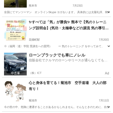
熊本市
7月23日
全国にてマンツーマン オンラインSkype ヨガをいます。 具体的には太陽礼拝、簡
熊本
熊本市
ヨガ
オンライン
✨すべては「気」が勝負✨ 熊本で【気のトレーニ
ング説明会】(気功・太極拳などの源流 気の導引術
/ 護身術 / 呼吸法 / TAO)
花畑町駅
7月20日
💠（福岡〈道〉学院 受講生への質問） ー 気のトレーニング をやってみて、 どん
熊本
熊本市
花畑町駅
気功
導引術
ローンブラックでも車にノレル
信販会社でクルマのローンやリースが通らなくてもク
ルマをご利用いただけるサービスがあります！
（株）ICT
Ad
心と身体を育てる！菊池市 空手道場 大人の部
有り！
菊池市
7月11日
今の世の中、危険に遭遇することがあるかもしれません。そんなときのために、自分の身や大切