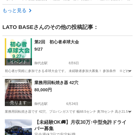
熊本
熊本市
植木駅
体操
逆立ち
もっと見る
LATO BASE
さんのその他の投稿記事：
第2回 初心者卓球大会
9/27
イベント
御代志駅
8月6日
初心者が気軽に参加できる卓球大会です。 未経験者参加大募集！ 参加条件 ※どれか当て
熊本
菊池市
御代志駅
スポーツ
大会
業務用回転焼き器 42穴
80,000円
売ります
御代志駅
6月24日
業務用回転焼き器です 42穴、プロパンガスです 幅68.5センチ 奥78センチ 高さ21.
熊本
菊池市
御代志駅
キッチン家電
【未経験OK🚚】月収30万↑中型免許ドライ
バー募集
完全週休2日で安定転職