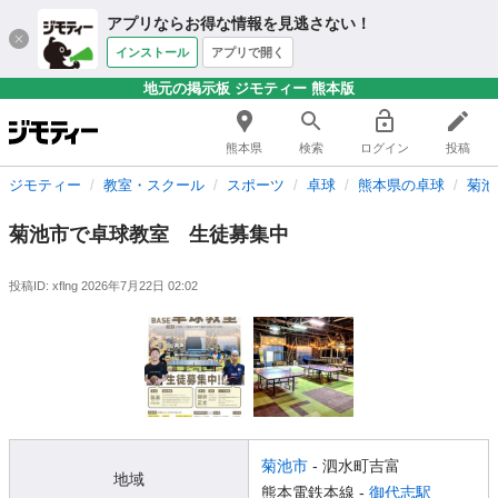
アプリならお得な情報を見逃さない！
インストール
アプリで開く
地元の掲示板 ジモティー 熊本版
熊本県
検索
ログイン
投稿
ジモティー
教室・スクール
スポーツ
卓球
熊本県の卓球
菊池
菊池市で卓球教室 生徒募集中
投稿ID: xflng
2026年7月22日 02:02
菊池市
- 泗水町吉富
地域
熊本電鉄本線 -
御代志駅