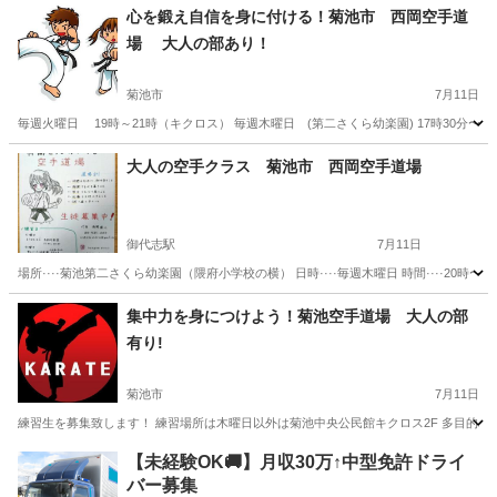
熊本
菊池市
空手/他格闘技
西岡
心を鍛え自信を身に付ける！菊池市 西岡空手道
場 大人の部あり！
菊池市
7月11日
毎週火曜日 19時～21時（キクロス） 毎週木曜日 (第二さくら幼楽園) 17時30分〜18時
熊本
菊池市
スポーツ
西岡
大人の空手クラス 菊池市 西岡空手道場
御代志駅
7月11日
場所····菊池第二さくら幼楽園（隈府小学校の横） 日時····毎週木曜日 時間····20時
熊本
菊池市
御代志駅
空手/他格闘技
西岡
集中力を身につけよう！菊池空手道場 大人の部
有り!
菊池市
7月11日
練習生を募集致します！ 練習場所は木曜日以外は菊池中央公民館キクロス2F 多目的ホールでお
熊本
菊池市
空手/他格闘技
西岡
【未経験OK🚚】月収30万↑中型免許ドライ
バー募集