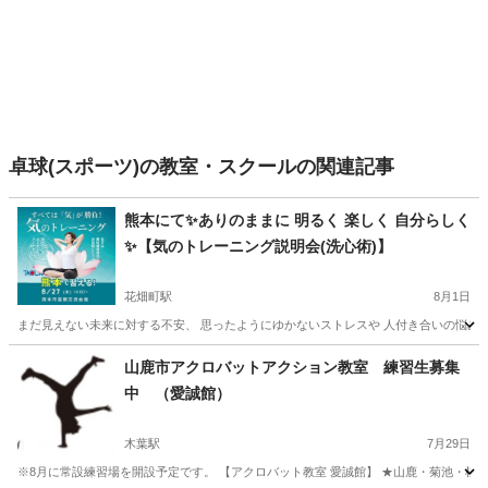
卓球(スポーツ)の教室・スクールの関連記事
熊本にて✨️ありのままに 明るく 楽しく 自分らしく
✨️【気のトレーニング説明会(洗心術)】
花畑町駅
8月1日
まだ見えない未来に対する不安、 思ったようにゆかないストレスや 人付き合いの悩みなど 
熊本
熊本市
花畑町駅
気功
場所
山鹿市アクロバットアクション教室 練習生募集
中 （愛誠館）
木葉駅
7月29日
※8月に常設練習場を開設予定です。 【アクロバット教室 愛誠館】 ★山鹿・菊池・植