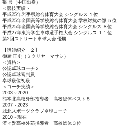
張 晨（中国出身）

＜競技実績＞

平成25年岩手県総合体育大会 シングルス １位

平成25年全国高等学校総合体育大会 学校対抗の部 ５位

平成25年全国高等学校総合体育大会 シングルス ８位

平成27年東海学生卓球選手権大会 シングルス １１位

第2回ストリート卓球大会 優勝

【講師紹介　２】

御厨 正史（ミクリヤ　マサシ）

＜資格＞

公認卓球コーチ２

公認卓球審判員

卓球段位初段

＜コーチ実績＞

2003～2020

熊本北高校外部指導者　高校総体ベスト８

2007～2023

城北スポーツクラブ卓球コーチ

2010～現在

濟々黌高校外部指導者　高校総体３位
