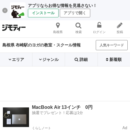
アプリならお得な情報を見逃さない！
インストール
アプリで開く
島根県
検索
ログイン
投稿
島根県 布崎駅のヨガの教室・スクール情報
人気キーワード
エリア
ジャンル
詳細
新着順
MacBook Air 13インチ 0円
抽選でプレゼント！応募は1分
Ad
くらしノート