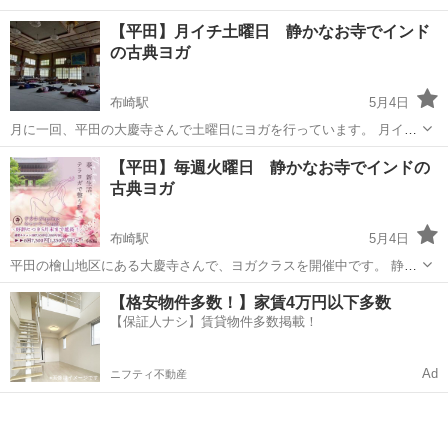
【平田】月イチ土曜日 静かなお寺でインド
の古典ヨガ
布崎駅
5月4日
月に一回、平田の大慶寺さんで土曜日にヨガを行っています。 月イチ
でリフレッシュしにきませんか？ 翌日筋肉痛になるくらいしっかり動
島根
出雲市
布崎駅
ヨガ
お寺
【平田】毎週火曜日 静かなお寺でインドの
きます。 マットの上の練習が、日常へ繋がるようなお話もしていま
古典ヨガ
す。日常生活を前向き...
布崎駅
5月4日
平田の檜山地区にある大慶寺さんで、ヨガクラスを開催中です。 静か
なお寺の本堂で、インドの古典的なヨガをお伝えしています。 しっか
島根
出雲市
布崎駅
ヨガ
お寺
【格安物件多数！】家賃4万円以下多数
り動いて、クラス後は爽快！ 若い方からお年寄りまでどなたでも歓迎
【保証人ナシ】賃貸物件多数掲載！
します。 運...
Ad
ニフティ不動産