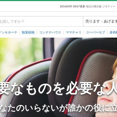
825460件 08/07更新
地元の掲示板 ジモティー
ドンキホーテ
観葉植物
コンテナハウス
ママチャリ
スーパーカブ
多肉
要なものを必要な
なたのいらないが誰かの役に