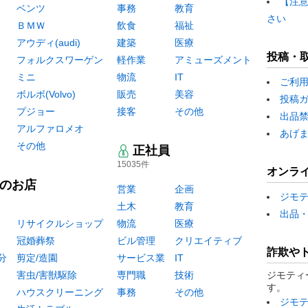
【注
ベンツ
事務
教育
さい
ＢＭＷ
飲食
福祉
アウディ(audi)
建築
医療
投稿・
フォルクスワーゲン
軽作業
アミューズメント
ミニ
物流
IT
ご利
ボルボ(Volvo)
販売
美容
投稿
プジョー
接客
その他
出品
アルファロメオ
あげ
その他
正社員
15035件
オンラ
のお店
営業
企画
ジモ
土木
教育
出品
リサイクルショップ
物流
医療
冠婚葬祭
ビル管理
クリエイティブ
詐欺や
分
剪定/造園
サービス業
IT
害虫/害獣駆除
専門職
技術
ジモティ
す。
ハウスクリーニング
事務
その他
ジモ