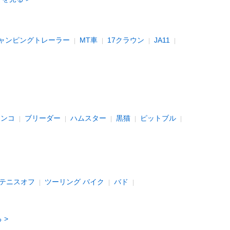
ャンピングトレーラー
MT車
17クラウン
JA11
インコ
ブリーダー
ハムスター
黒猫
ピットブル
テニスオフ
ツーリング バイク
バド
る