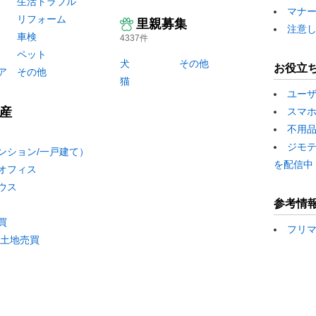
生活トラブル
マナ
リフォーム
里親募集
注意
車検
4337件
ペット
犬
その他
お役立
ア
その他
猫
ユー
産
スマ
不用
ジモ
ンション/一戸建て）
を配信中
オフィス
ウス
参考情
買
フリ
/土地売買