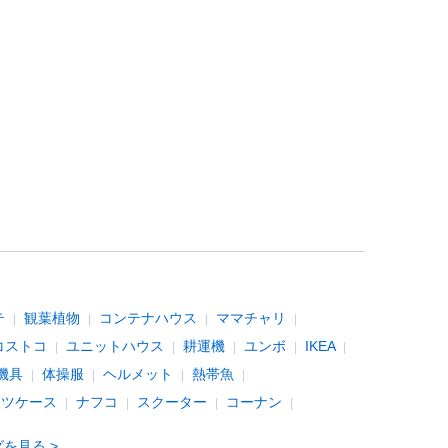
テ
観葉植物
コンテナハウス
ママチャリ
コストコ
ユニットハウス
耕運機
ユンボ
IKEA
機具
体操服
ヘルメット
熱帯魚
ーツケース
ナフコ
スクーター
コーナン
グを見る