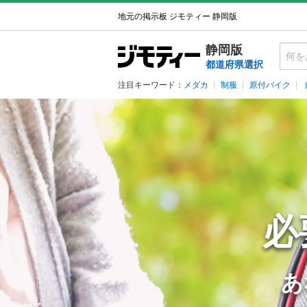
地元の掲示板 ジモティー 静岡版
静岡版
都道府県選択
注目キーワード：
メダカ
制服
原付バイク
必
あ