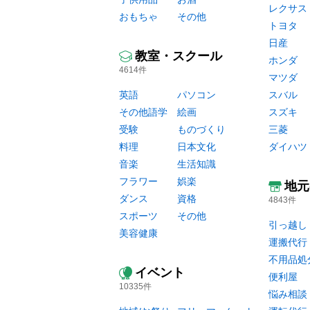
レクサス
おもちゃ
その他
トヨタ
日産
教室・スクール
ホンダ
4614件
マツダ
英語
パソコン
スバル
その他語学
絵画
スズキ
受験
ものづくり
三菱
料理
日本文化
ダイハツ
音楽
生活知識
フラワー
娯楽
地元
ダンス
資格
4843件
スポーツ
その他
引っ越し
美容健康
運搬代行
不用品処
イベント
便利屋
10335件
悩み相談