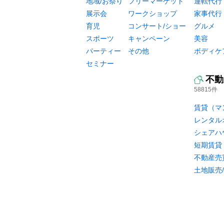
地域/お祭り
フリーマーケット
運転代行
展示会
ワークショップ
家事代行
育児
コンサート/ショー
グルメ
スポーツ
キャンペーン
美容
パーティー
その他
ボディケ
セミナー
不動
58815件
賃貸（マ
レンタル
シェアハ
短期賃貸
不動産売
土地販売