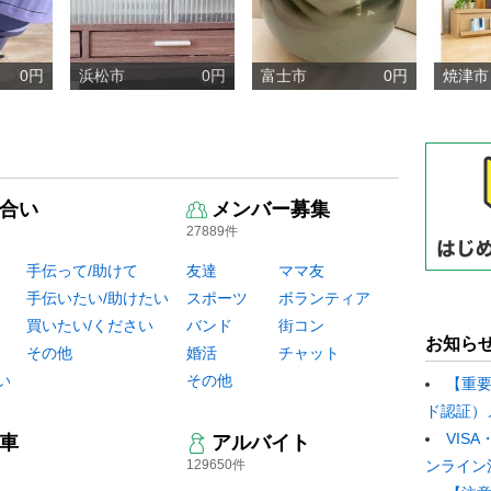
0円
浜松市
0円
富士市
0円
焼津市
合い
メンバー募集
27889件
手伝って/助けて
友達
ママ友
手伝いたい/助けたい
スポーツ
ボランティア
買いたい/ください
バンド
街コン
お知ら
その他
婚活
チャット
い
その他
【重
ド認証）
VIS
車
アルバイト
129650件
ンライン