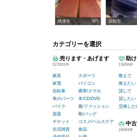
焼津市
0円
浜松市
カテゴリーを選択
売ります・あげます
助け
527002件
13456件
家具
スポーツ
教えて
家電
パソコン
教えたい
自転車
携帯/スマホ
貸して
車のパーツ
本/CD/DVD
貸したい
バイク
服/ファッション
交換した
楽器
靴/バッグ
チケット
コスメ/ヘルスケア
中古
生活雑貨
食品
29484件
子供用品
お酒