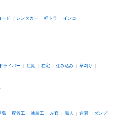
コード
レンタカー
軽トラ
インコ
ドライバー
短期
在宅
住み込み
草刈り
足場
配管工
塗装工
左官
職人
造園
ダンプ