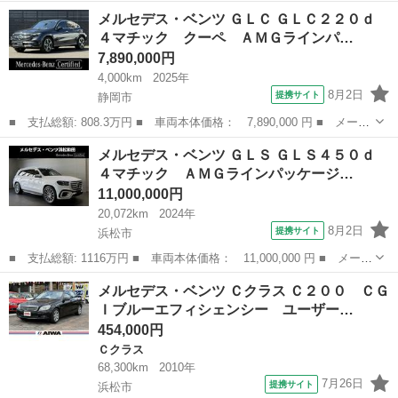
ー名： メルセデス・ベンツ ■ 車種名： Ａクラス ■ グレード
静岡
静岡市
Ａクラス
メルセデス・ベンツ ＧＬＣ ＧＬＣ２２０ｄ
名： Ａ２００ｄ ＡＭＧラインパッケージ 弊社下取り／ＡＭＧラ
４マチック クーペ ＡＭＧラインパ…
イン／パノ...
7,890,000円
4,000km
2025年
8月2日
提携サイト
静岡市
■ 支払総額: 808.3万円 ■ 車両本体価格： 7,890,000 円 ■ メーカ
ー名： メルセデス・ベンツ ■ 車種名： ＧＬＣ ■ グレード
静岡
静岡市
ベンツ（メルセデス）
メルセデス・ベンツ ＧＬＳ ＧＬＳ４５０ｄ
名： ＧＬＣ２２０ｄ ４マチック クーペ ＡＭＧラインパッケー
４マチック ＡＭＧラインパッケージ…
ジ／レーダー...
11,000,000円
20,072km
2024年
8月2日
提携サイト
浜松市
■ 支払総額: 1116万円 ■ 車両本体価格： 11,000,000 円 ■ メーカ
ー名： メルセデス・ベンツ ■ 車種名： ＧＬＳ ■ グレード
静岡
浜松市
ベンツ（メルセデス）
メルセデス・ベンツ Ｃクラス Ｃ２００ ＣＧ
名： ＧＬＳ４５０ｄ ４マチック ＡＭＧラインパッケージ パノ
Ｉブルーエフィシェンシー ユーザー…
ラミックＳＲ...
454,000円
Ｃクラス
68,300km
2010年
7月26日
提携サイト
浜松市