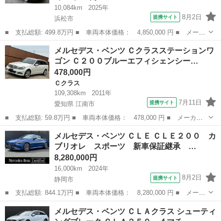
10,084km
2025年
8月2日
提携サイト
浜松市
■ 支払総額: 499.8万円 ■ 車両本体価格： 4,850,000 円 ■ メーカ
ー名： メルセデス・ベンツ ■ 車種名： ＧＬＢ ■ グレード
静岡
浜松市
ベンツ（メルセデス）
メルセデス・ベンツ Ｃクラスステーションワ
名： ＧＬＢ１８０ ＡＭＧラインパッケージ レーダーセーフティ
ゴン Ｃ２００ブルーエフィシェンシー…
ＰＫＧ Ｆメ...
478,000円
Ｃクラス
109,308km
2011年
7月11日
提携サイト
愛知県 江南市
■ 支払総額: 59.8万円 ■ 車両本体価格： 478,000 円 ■ メーカー
名： メルセデス・ベンツ ■ 車種名： Ｃクラスステーションワゴ
愛知
江南市
Ｃクラス
メルセデス・ベンツ ＣＬＥ ＣＬＥ２００ カ
ン ■ グレード名： Ｃ２００ブルーエフィシェンシーワゴンアバン
ブリオレ スポーツ 新車保証継承 …
Ｇ 車検２年...
8,280,000円
16,000km
2024年
8月2日
提携サイト
静岡市
■ 支払総額: 844.1万円 ■ 車両本体価格： 8,280,000 円 ■ メーカ
ー名： メルセデス・ベンツ ■ 車種名： ＣＬＥ ■ グレード
静岡
静岡市
ベンツ（メルセデス）
メルセデス・ベンツ ＣＬＡクラス シューティ
名： ＣＬＥ２００ カブリオレ スポーツ 新車保証継承 正規認