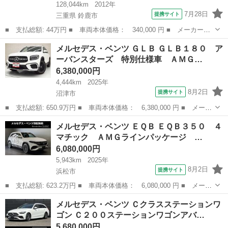
128,044km
2012年
7月28日
提携サイト
三重県 鈴鹿市
■ 支払総額: 44万円 ■ 車両本体価格： 340,000 円 ■ メーカー
名： メルセデス・ベンツ ■ 車種名： Ｂクラス ■ グレード
三重
鈴鹿市
Ｂクラス
メルセデス・ベンツ ＧＬＢ ＧＬＢ１８０ ア
名： Ｂ１８０ ブルーエフィシェンシー ブルーエフィシェンシ
ーバンスターズ 特別仕様車 ＡＭＧ…
ー パドルシフト 純正...
6,380,000円
4,444km
2025年
8月2日
提携サイト
沼津市
■ 支払総額: 650.9万円 ■ 車両本体価格： 6,380,000 円 ■ メーカ
ー名： メルセデス・ベンツ ■ 車種名： ＧＬＢ ■ グレード
静岡
沼津市
ベンツ（メルセデス）
メルセデス・ベンツ ＥＱＢ ＥＱＢ３５０ ４
名： ＧＬＢ１８０ アーバンスターズ 特別仕様車 ＡＭＧライン
マチック ＡＭＧラインパッケージ …
ＰＫＧ ＡＭ...
6,080,000円
5,943km
2025年
8月2日
提携サイト
浜松市
■ 支払総額: 623.2万円 ■ 車両本体価格： 6,080,000 円 ■ メーカ
ー名： メルセデス・ベンツ ■ 車種名： ＥＱＢ ■ グレード
静岡
浜松市
ベンツ（メルセデス）
メルセデス・ベンツ Ｃクラスステーションワ
名： ＥＱＢ３５０ ４マチック ＡＭＧラインパッケージ パノラ
ゴン Ｃ２００ステーションワゴンアバ…
ミックＳ／Ｒ...
5,680,000円