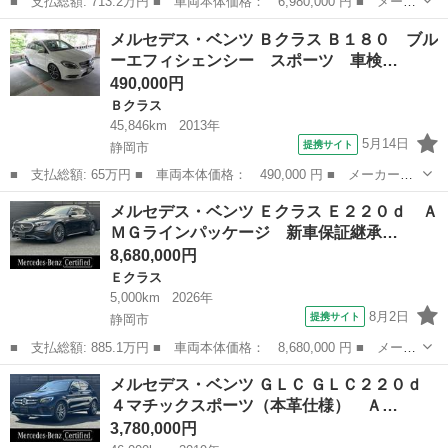
■ 支払総額: 713.2万円 ■ 車両本体価格： 6,980,000 円 ■ メーカ
ー名： メルセデス・ベンツ ■ 車種名： ＧＬＣ ■ グレード
静岡
浜松市
ベンツ（メルセデス）
メルセデス・ベンツ Ｂクラス Ｂ１８０ ブル
名： ＧＬＣ２２０ｄ ４マチック ＡＭＧラインパッケージ パノ
ーエフィシェンシー スポーツ 車検…
ラミックＳ／...
490,000円
Ｂクラス
45,846km
2013年
5月14日
提携サイト
静岡市
■ 支払総額: 65万円 ■ 車両本体価格： 490,000 円 ■ メーカー
名： メルセデス・ベンツ ■ 車種名： Ｂクラス ■ グレード
静岡
静岡市
Ｂクラス
メルセデス・ベンツ Ｅクラス Ｅ２２０ｄ Ａ
名： Ｂ１８０ ブルーエフィシェンシー スポーツ 車検１０年５
ＭＧラインパッケージ 新車保証継承…
月６日 禁煙車 ダイ...
8,680,000円
Ｅクラス
5,000km
2026年
8月2日
提携サイト
静岡市
■ 支払総額: 885.1万円 ■ 車両本体価格： 8,680,000 円 ■ メーカ
ー名： メルセデス・ベンツ ■ 車種名： Ｅクラス ■ グレード
静岡
静岡市
Ｅクラス
メルセデス・ベンツ ＧＬＣ ＧＬＣ２２０ｄ
名： Ｅ２２０ｄ ＡＭＧラインパッケージ 新車保証継承 認定中
４マチックスポーツ（本革仕様） Ａ…
古車保証 ...
3,780,000円