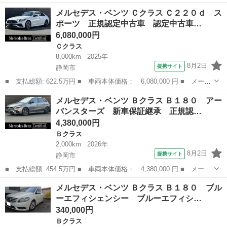
カー名： メルセデス・ベンツ ■ 車種名： ＧＬＥ ■ グレード
静岡
静岡市
ベンツ（メルセデス）
メルセデス・ベンツ Ｃクラス Ｃ２２０ｄ ス
名： ＧＬＥ４５０ｄ ４マチック クーペスポーツ ＡＭＧライン
ポーツ 正規認定中古車 認定中古車…
パッケー...
6,080,000円
Ｃクラス
8,000km
2025年
8月2日
提携サイト
静岡市
■ 支払総額: 622.5万円 ■ 車両本体価格： 6,080,000 円 ■ メーカ
ー名： メルセデス・ベンツ ■ 車種名： Ｃクラス ■ グレード
静岡
静岡市
Ｃクラス
メルセデス・ベンツ Ｂクラス Ｂ１８０ アー
名： Ｃ２２０ｄ スポーツ 正規認定中古車 認定中古車保証２年
バンスターズ 新車保証継承 正規認…
付き 新車...
4,380,000円
Ｂクラス
2,000km
2026年
8月2日
提携サイト
静岡市
■ 支払総額: 454.5万円 ■ 車両本体価格： 4,380,000 円 ■ メーカ
ー名： メルセデス・ベンツ ■ 車種名： Ｂクラス ■ グレード
静岡
静岡市
Ｂクラス
メルセデス・ベンツ Ｂクラス Ｂ１８０ ブル
名： Ｂ１８０ アーバンスターズ 新車保証継承 正規認定中古
ーエフィシェンシー ブルーエフィシ…
車 メモリ付...
340,000円
Ｂクラス