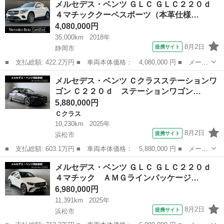
メルセデス・ベンツ ＧＬＣ ＧＬＣ２２０ｄ
名： Ｅ３５０ ブルーテック アバンギャルド １オーナー 純正
４マチッククーペスポーツ（本革仕様…
ＨＤＤナビ地デジ...
4,080,000円
35,000km
2018年
8月2日
提携サイト
静岡市
■ 支払総額: 422.2万円 ■ 車両本体価格： 4,080,000 円 ■ メーカ
ー名： メルセデス・ベンツ ■ 車種名： ＧＬＣ ■ グレード
静岡
静岡市
ベンツ（メルセデス）
メルセデス・ベンツ Ｃクラスステーションワ
名： ＧＬＣ２２０ｄ ４マチッククーペスポーツ（本革仕様） Ａ
ゴン Ｃ２２０ｄ ステーションワゴン…
ＭＧラインパ...
5,880,000円
Ｃクラス
10,230km
2025年
8月2日
提携サイト
浜松市
■ 支払総額: 603.1万円 ■ 車両本体価格： 5,880,000 円 ■ メーカ
ー名： メルセデス・ベンツ ■ 車種名： Ｃクラスステーションワ
静岡
浜松市
Ｃクラス
メルセデス・ベンツ ＧＬＣ ＧＬＣ２２０ｄ
ゴン ■ グレード名： Ｃ２２０ｄ ステーションワゴン スポー
４マチック ＡＭＧラインパッケージ…
ツ Ｆメモ...
6,980,000円
11,391km
2025年
8月2日
提携サイト
浜松市