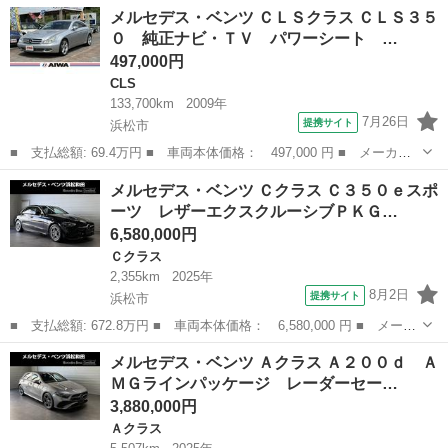
ー名： メルセデス・ベンツ ■ 車種名： ＧＬＣ ■ グレード
静岡
浜松市
ベンツ（メルセデス）
メルセデス・ベンツ ＣＬＳクラス ＣＬＳ３５
名： ＧＬＣ２２０ｄ ４マチック ＡＭＧライン パノラミックス
０ 純正ナビ・ＴＶ パワーシート …
ライディング...
497,000円
CLS
133,700km
2009年
7月26日
提携サイト
浜松市
■ 支払総額: 69.4万円 ■ 車両本体価格： 497,000 円 ■ メーカー
名： メルセデス・ベンツ ■ 車種名： ＣＬＳクラス ■ グレード
静岡
浜松市
CLS
メルセデス・ベンツ Ｃクラス Ｃ３５０ｅスポ
名： ＣＬＳ３５０ 純正ナビ・ＴＶ パワーシート 黒革シート
ーツ レザーエクスクルーシブＰＫＧ…
禁煙車 サン...
6,580,000円
Ｃクラス
2,355km
2025年
8月2日
提携サイト
浜松市
■ 支払総額: 672.8万円 ■ 車両本体価格： 6,580,000 円 ■ メーカ
ー名： メルセデス・ベンツ ■ 車種名： Ｃクラス ■ グレード
静岡
浜松市
Ｃクラス
メルセデス・ベンツ Ａクラス Ａ２００ｄ Ａ
名： Ｃ３５０ｅスポーツ レザーエクスクルーシブＰＫＧ セーフ
ＭＧラインパッケージ レーダーセー…
ティビジョ...
3,880,000円
Ａクラス