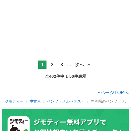
1
2
3
...
次へ
全402件中 1-50件表示
ページTOPへ
ジモティー
中古車
ベンツ（メルセデス）
静岡県のベンツ（メル