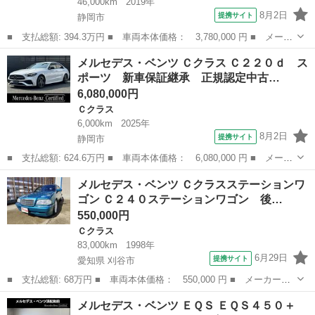
46,000km
2019年
8月2日
提携サイト
静岡市
■ 支払総額: 394.3万円 ■ 車両本体価格： 3,780,000 円 ■ メーカ
ー名： メルセデス・ベンツ ■ 車種名： ＧＬＣ ■ グレード
静岡
静岡市
ベンツ（メルセデス）
メルセデス・ベンツ Ｃクラス Ｃ２２０ｄ ス
名： ＧＬＣ２２０ｄ ４マチックスポーツ（本革仕様） ＡＭＧラ
ポーツ 新車保証継承 正規認定中古…
インパッケー...
6,080,000円
Ｃクラス
6,000km
2025年
8月2日
提携サイト
静岡市
■ 支払総額: 624.6万円 ■ 車両本体価格： 6,080,000 円 ■ メーカ
ー名： メルセデス・ベンツ ■ 車種名： Ｃクラス ■ グレード
静岡
静岡市
Ｃクラス
メルセデス・ベンツ Ｃクラスステーションワ
名： Ｃ２２０ｄ スポーツ 新車保証継承 正規認定中古車 認定
ゴン Ｃ２４０ステーションワゴン 後…
中古車保証...
550,000円
Ｃクラス
83,000km
1998年
6月29日
提携サイト
愛知県 刈谷市
■ 支払総額: 68万円 ■ 車両本体価格： 550,000 円 ■ メーカー
名： メルセデス・ベンツ ■ 車種名： Ｃクラスステーションワゴ
愛知
刈谷市
Ｃクラス
メルセデス・ベンツ ＥＱＳ ＥＱＳ４５０＋
ン ■ グレード名： Ｃ２４０ステーションワゴン 後期モデル 車