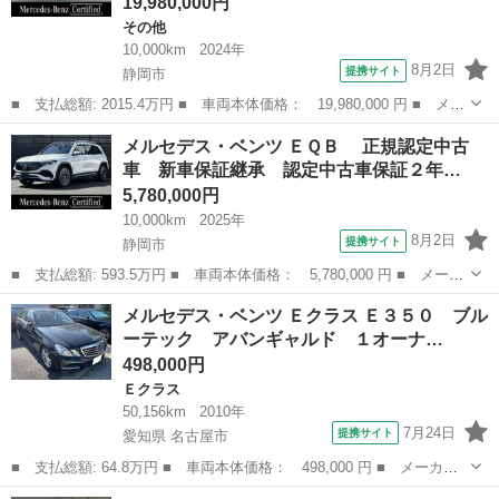
19,980,000円
その他
10,000km
2024年
8月2日
提携サイト
静岡市
■ 支払総額: 2015.4万円 ■ 車両本体価格： 19,980,000 円 ■ メー
カー名： メルセデス・ベンツ ■ 車種名： Ｇクラス ■ グレード
静岡
静岡市
その他
メルセデス・ベンツ ＥＱＢ 正規認定中古
名： Ｇ４５０ｄ ローンチエディション リラクゼーション機能／
車 新車保証継承 認定中古車保証２年…
チタニ...
5,780,000円
10,000km
2025年
8月2日
提携サイト
静岡市
■ 支払総額: 593.5万円 ■ 車両本体価格： 5,780,000 円 ■ メーカ
ー名： メルセデス・ベンツ ■ 車種名： ＥＱＢ ■ グレード
静岡
静岡市
ベンツ（メルセデス）
メルセデス・ベンツ Ｅクラス Ｅ３５０ ブル
名： 正規認定中古車 新車保証継承 認定中古車保証２年付き
ーテック アバンギャルド １オーナ…
パノラミック...
498,000円
Ｅクラス
50,156km
2010年
7月24日
提携サイト
愛知県 名古屋市
■ 支払総額: 64.8万円 ■ 車両本体価格： 498,000 円 ■ メーカー
名： メルセデス・ベンツ ■ 車種名： Ｅクラス ■ グレード
愛知
名古屋市
Ｅクラス