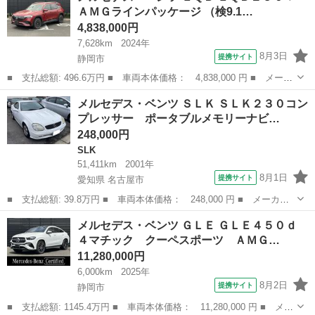
ＡＭＧラインパッケージ （検9.1…
レーク...
4,838,000円
7,628km
2024年
8月3日
提携サイト
静岡市
■ 支払総額: 496.6万円 ■ 車両本体価格： 4,838,000 円 ■ メーカ
ー名： メルセデス・ベンツ ■ 車種名： ＥＱＢ ■ グレード
静岡
静岡市
ベンツ（メルセデス）
メルセデス・ベンツ ＳＬＫ ＳＬＫ２３０コン
名： ＥＱＢ２５０＋ ＡＭＧラインパッケージ ■ 排気量： EV
プレッサー ポータブルメモリーナビ…
■ ドア...
248,000円
SLK
51,411km
2001年
8月1日
提携サイト
愛知県 名古屋市
■ 支払総額: 39.8万円 ■ 車両本体価格： 248,000 円 ■ メーカー
名： メルセデス・ベンツ ■ 車種名： ＳＬＫ ■ グレード名：
愛知
名古屋市
SLK
メルセデス・ベンツ ＧＬＥ ＧＬＥ４５０ｄ
ＳＬＫ２３０コンプレッサー ポータブルメモリーナビワンセグＴ
４マチック クーペスポーツ ＡＭＧ…
Ｖ ブラックレ...
11,280,000円
6,000km
2025年
8月2日
提携サイト
静岡市
■ 支払総額: 1145.4万円 ■ 車両本体価格： 11,280,000 円 ■ メー