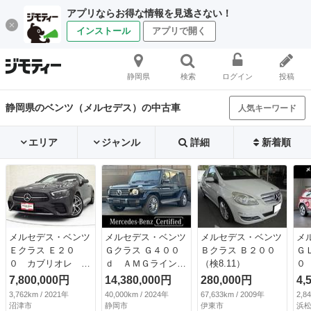
アプリならお得な情報を見逃さない！
インストール
アプリで開く
静岡県
検索
ログイン
投稿
静岡県のベンツ（メルセデス）の中古車
人気キーワード
エリア
ジャンル
詳細
新着順
メルセデス・ベンツ
メルセデス・ベンツ
メルセデス・ベンツ
メ
Ｅクラス Ｅ２０
Ｇクラス Ｇ４００
Ｂクラス Ｂ２００
Ｇ
０ カブリオレ ス
ｄ ＡＭＧライン
（検8.11）
０
ポーツ レザーＰＫ
ガラススライディン
ワ
7,800,000円
14,380,000円
280,000円
4,
Ｇ 白黒革 Ｆシー
グルーフ ブルメス
ー
3,762km / 2021年
40,000km / 2024年
67,633km / 2009年
2,8
トＨ エアバランス
ターサラウンドサウ
テ
沼津市
静岡市
伊東市
浜