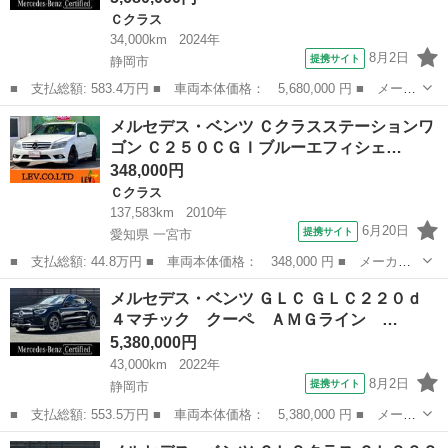
Ｃクラス
34,000km
2024年
8月2日
提携サイト
静岡市
■ 支払総額: 583.4万円 ■ 車両本体価格： 5,680,000 円 ■ メーカ
ー名： メルセデス・ベンツ ■ 車種名： Ｃクラスステーションワ
静岡
静岡市
Ｃクラス
メルセデス・ベンツ Ｃクラスステーションワ
ゴン ■ グレード名： Ｃ２００ステーションワゴンアバンギャルド
ゴン Ｃ２５０ＣＧＩブルーエフィシェ…
ＡＭＧラ...
348,000円
Ｃクラス
137,583km
2010年
6月20日
提携サイト
愛知県 一宮市
■ 支払総額: 44.8万円 ■ 車両本体価格： 348,000 円 ■ メーカー
名： メルセデス・ベンツ ■ 車種名： Ｃクラスステーションワゴ
愛知
一宮市
Ｃクラス
メルセデス・ベンツ ＧＬＣ ＧＬＣ２２０ｄ
ン ■ グレード名： Ｃ２５０ＣＧＩブルーエフィシェンシＷアバン
４マチック クーペ ＡＭＧライン …
Ｇ フルセグ...
5,380,000円
43,000km
2022年
8月2日
提携サイト
静岡市
■ 支払総額: 553.5万円 ■ 車両本体価格： 5,380,000 円 ■ メーカ
ー名： メルセデス・ベンツ ■ 車種名： ＧＬＣ ■ グレード
静岡
静岡市
ベンツ（メルセデス）