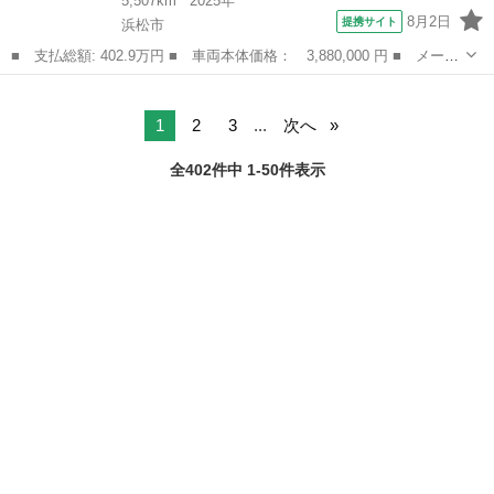
5,507km
2025年
8月2日
提携サイト
浜松市
■ 支払総額: 402.9万円 ■ 車両本体価格： 3,880,000 円 ■ メーカ
ー名： メルセデス・ベンツ ■ 車種名： Ａクラス ■ グレード
静岡
浜松市
Ａクラス
名： Ａ２００ｄ ＡＭＧラインパッケージ レーダーセーフティＰ
ＫＧ Ｆメ...
1
2
3
...
次へ
全402件中 1-50件表示