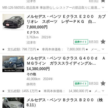
沼津市
8月3日
MB-126-560SEL-部品取車 事故歴なし-レストアーの部品取りに最適な
一台です 価格85万にて販売現状―運送別 輸出関係もおこなつて居りま
静岡
沼津市
Sクラス
部品
メルセデス・ベンツ Ｅクラス Ｅ２００ カブ
すので必ず在庫確認をお願いします 問い合わせ MB-レス...
リオレ スポーツ レザーＰＫＧ 白…
7,800,000円
Ｅクラス
3,762km
2021年
8月3日
提携サイト
沼津市
■ 支払総額: 798.7万円 ■ 車両本体価格： 7,800,000 円 ■ メーカ
ー名： メルセデス・ベンツ ■ 車種名： Ｅクラス ■ グレード
静岡
沼津市
Ｅクラス
メルセデス・ベンツ Ｇクラス Ｇ４００ｄ Ａ
名： Ｅ２００ カブリオレ スポーツ レザーＰＫＧ 白黒革 Ｆ
ＭＧライン ガラススライディングル…
シートＨ ...
14,380,000円
その他
40,000km
2024年
8月3日
提携サイト
静岡市
■ 支払総額: 1455.1万円 ■ 車両本体価格： 14,380,000 円 ■ メー
カー名： メルセデス・ベンツ ■ 車種名： Ｇクラス ■ グレード
静岡
静岡市
その他
メルセデス・ベンツ Ｂクラス Ｂ２００ （検
名： Ｇ４００ｄ ＡＭＧライン ガラススライディングルーフ ブ
8.11）
ルメス...