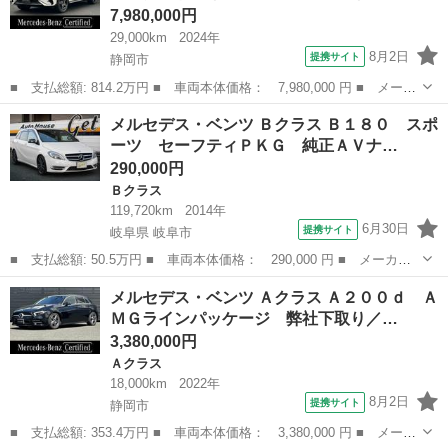
7,980,000円
29,000km
2024年
8月2日
提携サイト
静岡市
■ 支払総額: 814.2万円 ■ 車両本体価格： 7,980,000 円 ■ メーカ
ー名： メルセデス・ベンツ ■ 車種名： ＧＬＣ ■ グレード
静岡
静岡市
ベンツ（メルセデス）
メルセデス・ベンツ Ｂクラス Ｂ１８０ スポ
名： ＧＬＣ２２０ｄ ４ＭクペドライバズＰ＋ＡＭＧラインＰ 正
ーツ セーフティＰＫＧ 純正ＡＶナ…
規認定中古車...
290,000円
Ｂクラス
119,720km
2014年
6月30日
提携サイト
岐阜県 岐阜市
■ 支払総額: 50.5万円 ■ 車両本体価格： 290,000 円 ■ メーカー
名： メルセデス・ベンツ ■ 車種名： Ｂクラス ■ グレード
岐阜
岐阜市
Ｂクラス
メルセデス・ベンツ Ａクラス Ａ２００ｄ Ａ
名： Ｂ１８０ スポーツ セーフティＰＫＧ 純正ＡＶナビＴＶ
ＭＧラインパッケージ 弊社下取り／…
Ｂカメラ パドル...
3,380,000円
Ａクラス
18,000km
2022年
8月2日
提携サイト
静岡市
■ 支払総額: 353.4万円 ■ 車両本体価格： 3,380,000 円 ■ メーカ