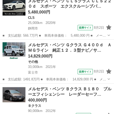
メルセデス・ベンツ ＣＬＳクラス ＣＬＳ２２
名： ＧＬＣ２２０ｄ ４マチック クーペ ＡＭＧライン スライ
０ｄ スポーツ エクスクルーシブパ…
ディングルー...
5,480,000円
CLS
25,000km
2020年
8月2日
提携サイト
静岡市
■ 支払総額: 566.7万円 ■ 車両本体価格： 5,480,000 円 ■ メーカ
ー名： メルセデス・ベンツ ■ 車種名： ＣＬＳクラス ■ グレー
静岡
静岡市
CLS
メルセデス・ベンツ Ｇクラス Ｇ４００ｄ Ａ
ド名： ＣＬＳ２２０ｄ スポーツ エクスクルーシブパッケージ
ＭＧライン 純正１２．３型ナビ／サ…
レザーエ...
14,829,000円
その他
33,000km
2021年
8月2日
提携サイト
富士市
■ 支払総額: 1491.8万円 ■ 車両本体価格： 14,829,000 円 ■ メー
カー名： メルセデス・ベンツ ■ 車種名： Ｇクラス ■ グレード
静岡
富士市
その他
メルセデス・ベンツ Ｂクラス Ｂ１８０ ブル
名： Ｇ４００ｄ ＡＭＧライン 純正１２．３型ナビ／サンルーフ
ーエフィシェンシー レーダーセーフ…
／ワン...
400,000円
Ｂクラス
90,000km
2012年