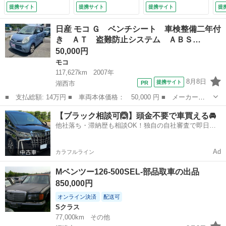
ＰＫＧ ブルメスタ
ンドシステム レー
ス
提携サイト
提携サイト
提携サイト
提
ー レーダーセーフ
ダーセーフティーパ
チ
ティＰＫＧ ＡＭＧ
ッケージ アンビエ
カ
日産 モコ Ｇ ベンチシート 車検整備二年付
１９ｉｎＡＷ ダー
ントライト ＬＥＤ
ト
き ＡＴ 盗難防止システム ＡＢＳ…
クブラウンソフトト
ヘッドライト シー
ー
50,000円
ップ ＡＭＧライン
トヒーター メモリ
６
エクステリア＆イン
ー付きパワーシー
Ｒ
モコ
テリア メモリー付
ト ３６０°カメラ
リッ
117,627km
2007年
パワーシート ＡＣ
シス （検9.1）
8月8日
提携サイト
湖西市
Ｃ （検8.10）
■ 支払総額: 14万円 ■ 車両本体価格： 50,000 円 ■ メーカー
名： 日産 ■ 車種名： モコ ■ グレード名： Ｇ ベンチシー
静岡
湖西市
モコ
ベンチシート
【ブラック相談可🙆】頭金不要で車買える🚘
ト 車検整備二年付き ＡＴ 盗難防止システム ＡＢＳ アルミホ
他社落ち・滞納歴も相談OK！独自の自社審査で即日解
イール 衝突安全ボデ...
決✨
Ad
カラフルライン
Mベンツー126-500SEL-部品取車の出品
850,000円
オンライン決済
配送可
Sクラス
77,000km
その他