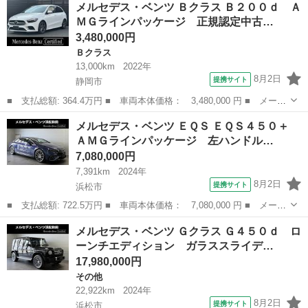
メルセデス・ベンツ Ｂクラス Ｂ２００ｄ Ａ
ン ■ グレード名： Ｅ２５０ブルーエフィシェンシーステーション
ＭＧラインパッケージ 正規認定中古…
ワゴン ■ ...
3,480,000円
Ｂクラス
13,000km
2022年
8月2日
提携サイト
静岡市
■ 支払総額: 364.4万円 ■ 車両本体価格： 3,480,000 円 ■ メーカ
ー名： メルセデス・ベンツ ■ 車種名： Ｂクラス ■ グレード
静岡
静岡市
Ｂクラス
メルセデス・ベンツ ＥＱＳ ＥＱＳ４５０＋
名： Ｂ２００ｄ ＡＭＧラインパッケージ 正規認定中古車 認定
ＡＭＧラインパッケージ 左ハンドル…
中古車保証...
7,080,000円
7,391km
2024年
8月2日
提携サイト
浜松市
■ 支払総額: 722.5万円 ■ 車両本体価格： 7,080,000 円 ■ メーカ
ー名： メルセデス・ベンツ ■ 車種名： ＥＱＳ ■ グレード
静岡
浜松市
ベンツ（メルセデス）
メルセデス・ベンツ Ｇクラス Ｇ４５０ｄ ロ
名： ＥＱＳ４５０＋ ＡＭＧラインパッケージ 左ハンドル エク
ーンチエディション ガラススライデ…
スクルーシブ...
17,980,000円
その他
22,922km
2024年
8月2日
提携サイト
浜松市