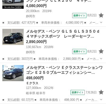
ングブレーク ＣＬＡ２５０ ４マチ…
定中古車 認...
4,080,000円
20,000km
2019年
8月2日
提携サイト
静岡市
■ 支払総額: 427.8万円 ■ 車両本体価格： 4,080,000 円 ■ メーカ
ー名： メルセデス・ベンツ ■ 車種名： ＣＬＡクラス シューティ
静岡
静岡市
ベンツ（メルセデス）
メルセデス・ベンツ ＧＬＳ ＧＬＳ３５０ｄ
ングブレーク ■ グレード名： ＣＬＡ２５０ ４マチクシュティン
４マチックスポーツ レーダーセーフ…
グブレ...
2,890,000円
130,667km
2018年
8月2日
提携サイト
静岡市
■ 支払総額: 303万円 ■ 車両本体価格： 2,890,000 円 ■ メーカー
名： メルセデス・ベンツ ■ 車種名： ＧＬＳ ■ グレード名：
静岡
静岡市
ベンツ（メルセデス）
メルセデス・ベンツ Ｅクラスステーションワ
ＧＬＳ３５０ｄ ４マチックスポーツ レーダーセーフティＰＫＧ・
ゴン Ｅ２５０ブルーエフィシェンシー…
ＡＭＧスポ...
498,000円
Ｅクラス
127,000km
2012年
7月26日
提携サイト
岐阜県 岐阜市
■ 支払総額: 60.3万円 ■ 車両本体価格： 498,000 円 ■ メーカー
名： メルセデス・ベンツ ■ 車種名： Ｅクラスステーションワゴ
岐阜
岐阜市
Ｅクラス