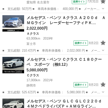
7月31日
提携サイト
愛知県 名古屋市
■ 支払総額: 50万円 ■ 車両本体価格： 400,000 円 ■ メーカー
名： メルセデス・ベンツ ■ 車種名： Ｂクラス ■ グレード
愛知
名古屋市
Ｂクラス
メルセデス・ベンツ Ａクラス Ａ２００ｄ Ａ
名： Ｂ１８０ ブルーエフィシェンシー レーダーセーフティＰＫ
ＭＧライン レーダーセーフティＰＫ…
Ｇ／ＨＩＤ／コーナー...
2,022,000円
Ａクラス
63,000km
2019年
8月2日
提携サイト
富士市
■ 支払総額: 210.4万円 ■ 車両本体価格： 2,022,000 円 ■ メーカ
ー名： メルセデス・ベンツ ■ 車種名： Ａクラス ■ グレード
静岡
富士市
Ａクラス
メルセデス・ベンツ Ｃクラス Ｃ１８０クー
名： Ａ２００ｄ ＡＭＧライン レーダーセーフティＰＫＧ パナ
ペ スポーツ （検8.12）
メリカーナ...
5,080,000円
Ｃクラス
17,000km
2021年
8月2日
提携サイト
静岡市
■ 支払総額: 525.6万円 ■ 車両本体価格： 5,080,000 円 ■ メーカ
ー名： メルセデス・ベンツ ■ 車種名： Ｃクラス ■ グレード
静岡
静岡市
Ｃクラス
メルセデス・ベンツ ＧＬＣ ＧＬＣ２２０ｄ
名： Ｃ１８０クーペ スポーツ ■ 排気量： 1500cc ■ ドア枚
４ＭクペドライバズＰ＋ＡＭＧライン…
数...