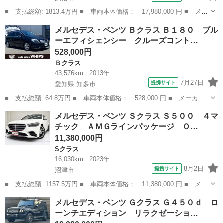
■ 支払総額: 1813.4万円 ■ 車両本体価格： 17,980,000 円 ■ メー
カー名： メルセデス・ベンツ ■ 車種名： Ｇクラス ■ グレード
静岡
浜松市
その他
メルセデス・ベンツ Ｂクラス Ｂ１８０ ブル
名： Ｇ４５０ｄ ローンチエディション ガラススライディングル
ーエフィシェンシー クルーズコント…
ーフ ...
528,000円
Ｂクラス
43,576km
2013年
7月27日
提携サイト
愛知県 知多市
■ 支払総額: 64.8万円 ■ 車両本体価格： 528,000 円 ■ メーカー
名： メルセデス・ベンツ ■ 車種名： Ｂクラス ■ グレード
愛知
知多市
Ｂクラス
メルセデス・ベンツ Ｓクラス Ｓ５００ ４マ
名： Ｂ１８０ ブルーエフィシェンシー クルーズコントロール
チック ＡＭＧラインパッケージ Ｏ…
純正アルミホイー...
11,380,000円
Sクラス
16,030km
2023年
8月2日
提携サイト
沼津市
■ 支払総額: 1157.5万円 ■ 車両本体価格： 11,380,000 円 ■ メー
カー名： メルセデス・ベンツ ■ 車種名： Ｓクラス ■ グレード
静岡
沼津市
Sクラス
メルセデス・ベンツ Ｇクラス Ｇ４５０ｄ ロ
名： Ｓ５００ ４マチック ＡＭＧラインパッケージ ＯＰ３１
ーンチエディション リラクゼーショ…
４ レザ...