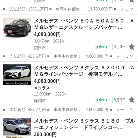
沼津市
■ 支払総額: 1385.1万円 ■ 車両本体価格： 13,700,000 円 ■ メー
カー名： メルセデス・ベンツ ■ 車種名： Ｓクラス ■ グレード
静岡
沼津市
Sクラス
メルセデス・ベンツ ＥＱＡ ＥＱＡ２５０ Ａ
名： Ｓ５８０ ４マチック パノラマＳＲ レーダーセーフティ
ＭＧレザーエクスクルーシブパッケー…
Ｐ 黒革...
4,080,000円
3,047km
2021年
8月3日
提携サイト
沼津市
■ 支払総額: 423.6万円 ■ 車両本体価格： 4,080,000 円 ■ メーカ
ー名： メルセデス・ベンツ ■ 車種名： ＥＱＡ ■ グレード
静岡
沼津市
ベンツ（メルセデス）
メルセデス・ベンツ Ａクラス Ａ２００ｄ Ａ
名： ＥＱＡ２５０ ＡＭＧレザーエクスクルーシブパッケージ パ
ＭＧラインパッケージ 後期モデル／…
ノラマＳＲ ...
4,080,000円
Ａクラス
12,000km
2025年
8月3日
提携サイト
静岡市
■ 支払総額: 427.7万円 ■ 車両本体価格： 4,080,000 円 ■ メーカ
ー名： メルセデス・ベンツ ■ 車種名： Ａクラス ■ グレード
静岡
静岡市
Ａクラス
メルセデス・ベンツ Ｂクラス Ｂ１８０ ブル
名： Ａ２００ｄ ＡＭＧラインパッケージ 後期モデル／ＡＭＧラ
ーエフィシェンシー ドライブレコー…
インＰ／ワ...
300,000円