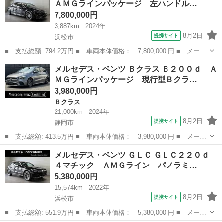
ＡＭＧラインパッケージ 左ハンドル…
検２年付き（予備...
7,800,000円
3,887km
2024年
8月2日
提携サイト
浜松市
■ 支払総額: 794.2万円 ■ 車両本体価格： 7,800,000 円 ■ メーカ
ー名： メルセデス・ベンツ ■ 車種名： ＥＱＳ ■ グレード
静岡
浜松市
ベンツ（メルセデス）
メルセデス・ベンツ Ｂクラス Ｂ２００ｄ Ａ
名： ＥＱＳ４５０＋ ＡＭＧラインパッケージ 左ハンドル リア
ＭＧラインパッケージ 現行型Ｂクラ…
コンフォート...
3,980,000円
Ｂクラス
21,000km
2024年
8月2日
提携サイト
静岡市
■ 支払総額: 413.5万円 ■ 車両本体価格： 3,980,000 円 ■ メーカ
ー名： メルセデス・ベンツ ■ 車種名： Ｂクラス ■ グレード
静岡
静岡市
Ｂクラス
メルセデス・ベンツ ＧＬＣ ＧＬＣ２２０ｄ
名： Ｂ２００ｄ ＡＭＧラインパッケージ 現行型Ｂクラス レー
４マチック ＡＭＧライン パノラミ…
ダーセーフ...
5,380,000円
15,574km
2022年
8月2日
提携サイト
浜松市
■ 支払総額: 551.9万円 ■ 車両本体価格： 5,380,000 円 ■ メーカ