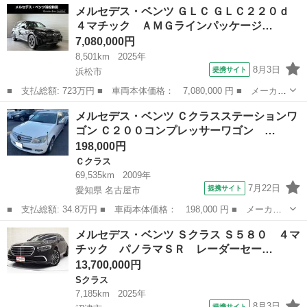
静岡
焼津市
その他
メルセデス・ベンツ ＧＬＣ ＧＬＣ２２０ｄ
名： Ｇ４００ｄ ディーゼルターボ 特別限定仕様車 プロフェッ
４マチック ＡＭＧラインパッケージ…
ショナルエ...
7,080,000円
8,501km
2025年
8月3日
提携サイト
浜松市
■ 支払総額: 723万円 ■ 車両本体価格： 7,080,000 円 ■ メーカー
名： メルセデス・ベンツ ■ 車種名： ＧＬＣ ■ グレード名：
静岡
浜松市
ベンツ（メルセデス）
メルセデス・ベンツ Ｃクラスステーションワ
ＧＬＣ２２０ｄ ４マチック ＡＭＧラインパッケージ パノラミッ
ゴン Ｃ２００コンプレッサーワゴン …
クＳ／Ｒ ...
198,000円
Ｃクラス
69,535km
2009年
7月22日
提携サイト
愛知県 名古屋市
■ 支払総額: 34.8万円 ■ 車両本体価格： 198,000 円 ■ メーカー
名： メルセデス・ベンツ ■ 車種名： Ｃクラスステーションワゴ
愛知
名古屋市
Ｃクラス
メルセデス・ベンツ Ｓクラス Ｓ５８０ ４マ
ン ■ グレード名： Ｃ２００コンプレッサーワゴン アバンギャル
チック パノラマＳＲ レーダーセー…
ド 純正ＨＤ...
13,700,000円
Sクラス
7,185km
2025年
8月3日
提携サイト