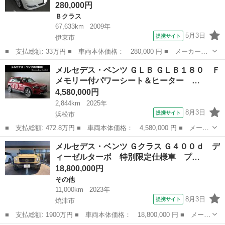
280,000円
Ｂクラス
67,633km
2009年
5月3日
提携サイト
伊東市
■ 支払総額: 33万円 ■ 車両本体価格： 280,000 円 ■ メーカー
名： メルセデス・ベンツ ■ 車種名： Ｂクラス ■ グレード
静岡
伊東市
Ｂクラス
メルセデス・ベンツ ＧＬＢ ＧＬＢ１８０ Ｆ
名： Ｂ２００ ■ 排気量： 2000cc ■ ドア枚数： 5D ■ ミッシ
メモリー付パワーシート＆ヒーター …
ョン：...
4,580,000円
2,844km
2025年
8月3日
提携サイト
浜松市
■ 支払総額: 472.8万円 ■ 車両本体価格： 4,580,000 円 ■ メーカ
ー名： メルセデス・ベンツ ■ 車種名： ＧＬＢ ■ グレード
静岡
浜松市
ベンツ（メルセデス）
メルセデス・ベンツ Ｇクラス Ｇ４００ｄ デ
名： ＧＬＢ１８０ Ｆメモリー付パワーシート＆ヒーター レーダ
ィーゼルターボ 特別限定仕様車 プ…
ーセーフティ...
18,800,000円
その他
11,000km
2023年
8月3日
提携サイト
焼津市
■ 支払総額: 1900万円 ■ 車両本体価格： 18,800,000 円 ■ メーカ
ー名： メルセデス・ベンツ ■ 車種名： Ｇクラス ■ グレード