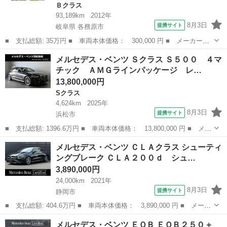
Ｂクラス
93,189km
2012年
8月3日
提携サイト
岐阜県 各務原市
■ 支払総額: 35万円 ■ 車両本体価格： 300,000 円 ■ メーカー
名： メルセデス・ベンツ ■ 車種名： Ｂクラス ■ グレード
岐阜
各務原市
Ｂクラス
メルセデス・ベンツ Ｓクラス Ｓ５００ ４マ
名： Ｂ１８０ ブルーエフィシェンシー ドライブレコーダー Ｅ
チック ＡＭＧラインパッケージ レ…
ＴＣ バックカメラ ...
13,800,000円
Sクラス
4,624km
2025年
8月3日
提携サイト
浜松市
■ 支払総額: 1396.6万円 ■ 車両本体価格： 13,800,000 円 ■ メー
カー名： メルセデス・ベンツ ■ 車種名： Ｓクラス ■ グレード
静岡
浜松市
Sクラス
メルセデス・ベンツ ＣＬＡクラス シューティ
名： Ｓ５００ ４マチック ＡＭＧラインパッケージ レザーエク
ングブレーク ＣＬＡ２００ｄ シュ…
スクル...
3,890,000円
24,000km
2021年
8月3日
提携サイト
静岡市
■ 支払総額: 404.6万円 ■ 車両本体価格： 3,890,000 円 ■ メーカ
ー名： メルセデス・ベンツ ■ 車種名： ＣＬＡクラス シューティ
静岡
静岡市
ベンツ（メルセデス）
メルセデス・ベンツ ＥＱＢ ＥＱＢ２５０＋
ングブレーク ■ グレード名： ＣＬＡ２００ｄ シューティングブ