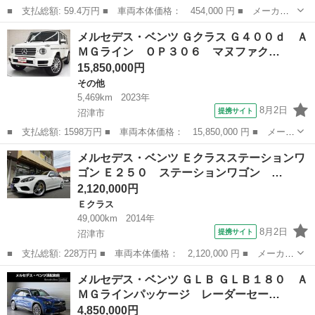
■ 支払総額: 59.4万円 ■ 車両本体価格： 454,000 円 ■ メーカー
名： メルセデス・ベンツ ■ 車種名： Ｃクラス ■ グレード
静岡
浜松市
Ｃクラス
メルセデス・ベンツ Ｇクラス Ｇ４００ｄ Ａ
名： Ｃ２００ ＣＧＩブルーエフィシェンシー ユーザー買取車
ＭＧライン ＯＰ３０６ マヌファク…
ワンオーナー 禁...
15,850,000円
その他
5,469km
2023年
8月2日
提携サイト
沼津市
■ 支払総額: 1598万円 ■ 車両本体価格： 15,850,000 円 ■ メーカ
ー名： メルセデス・ベンツ ■ 車種名： Ｇクラス ■ グレード
静岡
沼津市
その他
メルセデス・ベンツ Ｅクラスステーションワ
名： Ｇ４００ｄ ＡＭＧライン ＯＰ３０６ マヌファクトゥーア
ゴン Ｅ２５０ ステーションワゴン …
プログラム...
2,120,000円
Ｅクラス
49,000km
2014年
8月2日
提携サイト
沼津市
■ 支払総額: 228万円 ■ 車両本体価格： 2,120,000 円 ■ メーカー
名： メルセデス・ベンツ ■ 車種名： Ｅクラスステーションワゴ
静岡
沼津市
Ｅクラス
メルセデス・ベンツ ＧＬＢ ＧＬＢ１８０ Ａ
ン ■ グレード名： Ｅ２５０ ステーションワゴン アバンギャル
ＭＧラインパッケージ レーダーセー…
ド ＡＭＧ...
4,850,000円