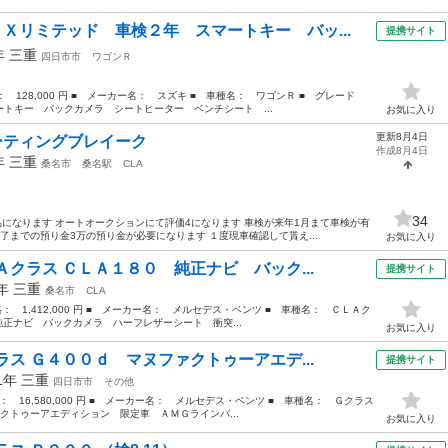
ＦＸリミテッド 車検２年 スマートキー バッ...
提携サイト
2年
三重
四日市市
ワゴンＲ
格： 128,000 円 ■ メーカー名： スズキ ■ 車種名： ワゴンＲ ■ グレード
トキー バックカメラ シートヒーター ベンチシート ...
お気に入り
更新8月4日
ューティングブレイーク
作成8月4日
6年
三重
桑名市
桑名駅
CLA
34
品になります オートオークションにて評価4になります 車検が来年1月まて車検が有
了までの預り金3万の預り金が必要になります １度現車確認して貰え...
お気に入り
クラス ＣＬＡ１８０ 純正ナビ バック...
提携サイト
7年
三重
桑名市
CLA
価格： 1,412,000 円 ■ メーカー名： メルセデス・ベンツ ■ 車種名： ＣＬＡク
純正ナビ バックカメラ ハーフレザーシート 衝突...
お気に入り
ス Ｇ４００ｄ マヌファクトゥーアエデ...
提携サイト
21年
三重
四日市市
その他
格： 16,580,000 円 ■ メーカー名： メルセデス・ベンツ ■ 車種名： Ｇクラス
クトゥーアエディション 限定車 ＡＭＧラインパ...
お気に入り