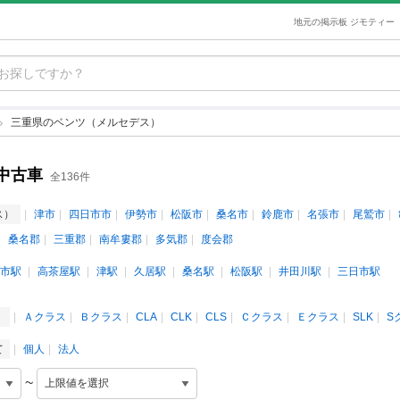
地元の掲示板 ジモティー
三重県のベンツ（メルセデス）
中古車
全136件
ス）
津市
四日市市
伊勢市
松阪市
桑名市
鈴鹿市
名張市
尾鷲市
桑名郡
三重郡
南牟婁郡
多気郡
度会郡
市駅
高茶屋駅
津駅
久居駅
桑名駅
松阪駅
井田川駅
三日市駅
）
Ａクラス
Ｂクラス
CLA
CLK
CLS
Ｃクラス
Ｅクラス
SLK
S
て
個人
法人
~