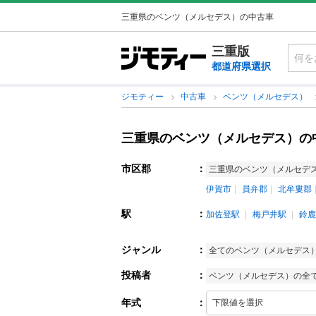
三重県のベンツ（メルセデス）の中古車
三重版
都道府県選択
ジモティー
中古車
ベンツ（メルセデス）
三重県のベンツ（メルセデス）の
市区郡
：
三重県のベンツ（メルセデ
伊賀市
員弁郡
北牟婁郡
駅
：
加佐登駅
梅戸井駅
鈴鹿
ジャンル
：
全てのベンツ（メルセデス
投稿者
：
ベンツ（メルセデス）の全
年式
：