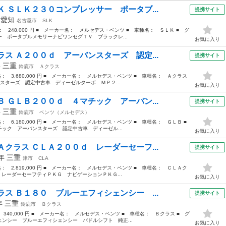
 ＳＬＫ２３０コンプレッサー ポータブ...
提携サイト
年
愛知
名古屋市
SLK
格： 248,000 円 ■ メーカー名： メルセデス・ベンツ ■ 車種名： ＳＬＫ ■ グ
 ポータブルメモリーナビワンセグＴＶ ブラックレ...
お気に入り
ス Ａ２００ｄ アーバンスターズ 認定...
提携サイト
年
三重
鈴鹿市
Ａクラス
価格： 3,680,000 円 ■ メーカー名： メルセデス・ベンツ ■ 車種名： Ａクラス
スターズ 認定中古車 ディーゼルターボ ＭＰ２...
お気に入り
 ＧＬＢ２００ｄ ４マチック アーバン...
提携サイト
年
三重
鈴鹿市
ベンツ（メルセデス）
格： 6,180,000 円 ■ メーカー名： メルセデス・ベンツ ■ 車種名： ＧＬＢ ■
ク アーバンスターズ 認定中古車 ディーゼル...
お気に入り
クラス ＣＬＡ２００ｄ レーダーセーフ...
提携サイト
1年
三重
津市
CLA
価格： 2,819,000 円 ■ メーカー名： メルセデス・ベンツ ■ 車種名： ＣＬＡク
 レーダーセーフティＰＫＧ ナビゲーションＰＫＧ...
お気に入り
ス Ｂ１８０ ブルーエフィシェンシー ...
提携サイト
2年
三重
鈴鹿市
Ｂクラス
 340,000 円 ■ メーカー名： メルセデス・ベンツ ■ 車種名： Ｂクラス ■ グ
ンシー ブルーエフィシェンシー パドルシフト 純正...
お気に入り