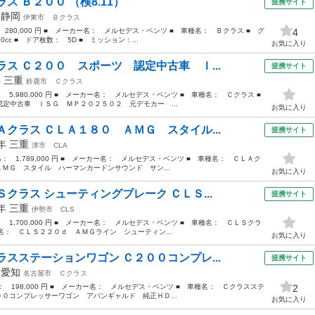
ス Ｂ２００ （検8.11）
提携サイト
年
静岡
伊東市
Ｂクラス
 280,000 円 ■ メーカー名： メルセデス・ベンツ ■ 車種名： Ｂクラス ■ グ
4
cc ■ ドア枚数： 5D ■ ミッション：...
お気に入り
ス Ｃ２００ スポーツ 認定中古車 Ｉ...
提携サイト
年
三重
鈴鹿市
Ｃクラス
： 5,980,000 円 ■ メーカー名： メルセデス・ベンツ ■ 車種名： Ｃクラス ■
中古車 ＩＳＧ ＭＰ２０２５０２ 元デモカー ...
お気に入り
クラス ＣＬＡ１８０ ＡＭＧ スタイル...
提携サイト
7年
三重
津市
CLA
価格： 1,789,000 円 ■ メーカー名： メルセデス・ベンツ ■ 車種名： ＣＬＡク
ＡＭＧ スタイル ハーマンカードンサウンド サン...
お気に入り
クラス シューティングブレーク ＣＬＳ...
提携サイト
7年
三重
伊勢市
CLS
： 1,700,000 円 ■ メーカー名： メルセデス・ベンツ ■ 車種名： ＣＬＳクラ
名： ＣＬＳ２２０ｄ ＡＭＧライン シューティン...
お気に入り
スステーションワゴン Ｃ２００コンプレ...
提携サイト
年
愛知
名古屋市
Ｃクラス
格： 198,000 円 ■ メーカー名： メルセデス・ベンツ ■ 車種名： Ｃクラスステ
2
００コンプレッサーワゴン アバンギャルド 純正ＨＤ...
お気に入り