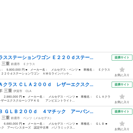
スステーションワゴン Ｅ２２０ｄステー...
提携サイト
年
三重
鈴鹿市
Ｅクラス
価格： 9,800,000 円 ■ メーカー名： メルセデス・ベンツ ■ 車種名： Ｅクラス
Ｅ２２０ｄステーションワゴン ＡＭＧラインパッケ...
お気に入り
クラス ＣＬＡ２００ｄ レザーエクスク...
提携サイト
9年
三重
伊賀市
CLA
： 2,980,000 円 ■ メーカー名： メルセデス・ベンツ ■ 車種名： ＣＬＡクラ
レザーエクスクルーシブＰＫＧ アンビエントライト...
お気に入り
 ＧＬＢ２００ｄ ４マチック アーバン...
提携サイト
年
三重
鈴鹿市
ベンツ（メルセデス）
： 6,680,000 円 ■ メーカー名： メルセデス・ベンツ ■ 車種名： ＧＬＢ ■
ク アーバンスターズ 認定中古車 パノラミックス...
お気に入り