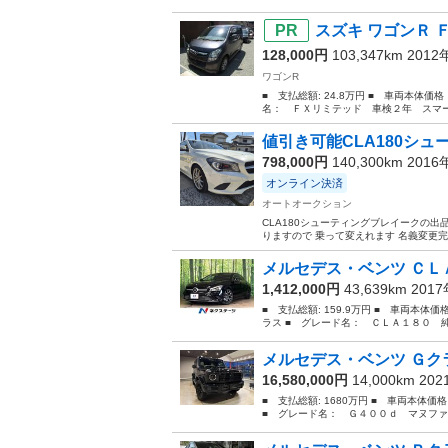
スズキ ワゴンＲ 
128,000円
103,347km 201
ワゴンR
■ 支払総額: 24.8万円 ■ 車両本体価
名： ＦＸリミテッド 車検２年 スマー
値引き可能CLA180シ
798,000円
140,300km 201
オンライン決済
オートオークション
CLA180シューティングブレイークの出
りますので 乗って変えれます 名義変更完
メルセデス・ベンツ ＣＬＡ
1,412,000円
43,639km 201
■ 支払総額: 159.9万円 ■ 車両本体
ラス ■ グレード名： ＣＬＡ１８０ 
メルセデス・ベンツ Ｇクラ
16,580,000円
14,000km 20
■ 支払総額: 1680万円 ■ 車両本体価
■ グレード名： Ｇ４００ｄ マヌファ