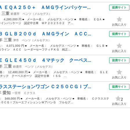
 ＥＱＡ２５０＋ ＡＭＧラインパッケー...
提携サイト
年
三重
鈴鹿市
ベンツ（メルセデス）
： 4,280,000 円 ■ メーカー名： メルセデス・ベンツ ■ 車種名： ＥＱＡ ■
インパッケージ 認定中古車 ＭＰ２０２５０２ ア...
お気に入り
 ＧＬＢ２００ｄ ＡＭＧライン ＡＣＣ...
提携サイト
0年
三重
津市
ベンツ（メルセデス）
格： 4,071,000 円 ■ メーカー名： メルセデス・ベンツ ■ 車種名： ＧＬＢ ■
イン ＡＣＣ レーダーセーフティＰＫＧ 純正...
お気に入り
 ＧＬＥ４５０ｄ ４マチック クーペス...
提携サイト
6年
三重
鈴鹿市
ベンツ（メルセデス）
体価格： 12,480,000 円 ■ メーカー名： メルセデス・ベンツ ■ 車種名： ＧＬＥ
チック クーペスポーツ 認定中古車 ＩＳＧ ...
お気に入り
スステーションワゴン Ｃ２５０ＣＧＩブ...
提携サイト
0年
愛知
一宮市
Ｃクラス
格： 348,000 円 ■ メーカー名： メルセデス・ベンツ ■ 車種名： Ｃクラスステ
2
５０ＣＧＩブルーエフィシェンシＷアバンＧ フルセグ...
お気に入り