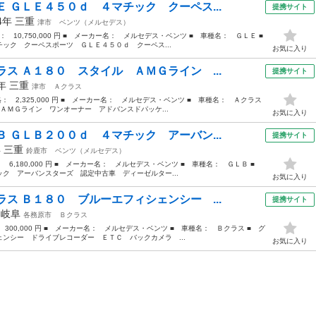
 ＧＬＥ４５０ｄ ４マチック クーペス...
提携サイト
24年
三重
津市
ベンツ（メルセデス）
格： 10,750,000 円 ■ メーカー名： メルセデス・ベンツ ■ 車種名： ＧＬＥ ■
ク クーペスポーツ ＧＬＥ４５０ｄ クーペス...
お気に入り
ス Ａ１８０ スタイル ＡＭＧライン ...
提携サイト
9年
三重
津市
Ａクラス
価格： 2,325,000 円 ■ メーカー名： メルセデス・ベンツ ■ 車種名： Ａクラス
ＡＭＧライン ワンオーナー アドバンスドパッケ...
お気に入り
 ＧＬＢ２００ｄ ４マチック アーバン...
提携サイト
年
三重
鈴鹿市
ベンツ（メルセデス）
： 6,180,000 円 ■ メーカー名： メルセデス・ベンツ ■ 車種名： ＧＬＢ ■
ク アーバンスターズ 認定中古車 ディーゼルター...
お気に入り
ス Ｂ１８０ ブルーエフィシェンシー ...
提携サイト
年
岐阜
各務原市
Ｂクラス
 300,000 円 ■ メーカー名： メルセデス・ベンツ ■ 車種名： Ｂクラス ■ グ
ンシー ドライブレコーダー ＥＴＣ バックカメラ ...
お気に入り