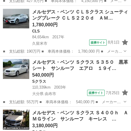
■ 支払総額: 427.9万円 ■ 車両本体価格： 4,150,000 円 ■ メーカ
ー名： メルセデス・ベンツ ■ 車種名： Ｂクラス ■ グレード
福岡
北九州市
Ｂクラス
メルセデス・ベンツ ＣＬＳクラス シューティ
名： Ｂ２００ｄ ＡＭＧラインパッケージ 元デモカー 禁煙車
ングブレーク ＣＬＳ２２０ｄ ＡＭ…
メルセデス...
1,780,000円
CLS
84,654km
2017年
8月1日
提携サイト
久留米市
■ 支払総額: 190万円 ■ 車両本体価格： 1,780,000 円 ■ メーカー
名： メルセデス・ベンツ ■ 車種名： ＣＬＳクラス シューティン
福岡
久留米市
CLS
メルセデス・ベンツ Ｓクラス Ｓ３５０ 黒革
グブレーク ■ グレード名： ＣＬＳ２２０ｄ ＡＭＧライン シュ
シート サンルーフ エアロ １９イ…
ーティン...
540,000円
Sクラス
110,339km
2003年
7月25日
提携サイト
大分県 由布市
■ 支払総額: 55万円 ■ 車両本体価格： 540,000 円 ■ メーカー
名： メルセデス・ベンツ ■ 車種名： Ｓクラス ■ グレード
大分
由布市
Sクラス
メルセデス・ベンツ Ｓクラス Ｓ４００ｈ Ａ
名： Ｓ３５０ 黒革シート サンルーフ エアロ １９インチＡ
ＭＧライン サンルーフ キーレス …
Ｗ マフラー シフトノ...
3,180,000円