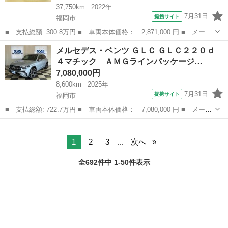
37,750km
2022年
7月31日
提携サイト
福岡市
■ 支払総額: 300.8万円 ■ 車両本体価格： 2,871,000 円 ■ メーカ
ー名： メルセデス・ベンツ ■ 車種名： Ａクラスセダン ■ グレ
福岡
福岡市
ベンツ（メルセデス）
メルセデス・ベンツ ＧＬＣ ＧＬＣ２２０ｄ
ード名： Ａ２００ ｄ セダン ＡＭＧライン ■ 排気量：
４マチック ＡＭＧラインパッケージ…
1900c...
7,080,000円
8,600km
2025年
7月31日
提携サイト
福岡市
■ 支払総額: 722.7万円 ■ 車両本体価格： 7,080,000 円 ■ メーカ
ー名： メルセデス・ベンツ ■ 車種名： ＧＬＣ ■ グレード
福岡
福岡市
ベンツ（メルセデス）
名： ＧＬＣ２２０ｄ ４マチック ＡＭＧラインパッケージ Ｓ
Ｒ・ＡＭＧレザ...
1
2
3
...
次へ
全692件中 1-50件表示