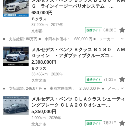
メルセデス・ベンツ Ｂクラス Ｂ１８０ ＡＭ
名： Ａ２００ｄ ＡＭＧラインパッケージ ＡＭＧラインＰＫＧ
Ｇ ラインイージーバリオシステム …
ＡＭＧレザーエ...
680,000円
Ｂクラス
37,200km
2017年
6月28日
提携サイト
京都郡
■ 支払総額: 80万円 ■ 車両本体価格： 680,000 円 ■ メーカー
名： メルセデス・ベンツ ■ 車種名： Ｂクラス ■ グレード
福岡
京都郡
Ｂクラス
メルセデス・ベンツ Ｂクラス Ｂ１８０ ＡＭ
名： Ｂ１８０ ＡＭＧ ラインイージーバリオシステム 純正ナ
Ｇライン ・アダプティブクルーズコ…
ビ テレビ バックカメ...
2,398,000円
Ｂクラス
33,466km
2020年
7月31日
提携サイト
久留米市
■ 支払総額: 246.8万円 ■ 車両本体価格： 2,398,000 円 ■ メーカ
ー名： メルセデス・ベンツ ■ 車種名： Ｂクラス ■ グレード
福岡
久留米市
Ｂクラス
メルセデス・ベンツ ＣＬＡクラス シューティ
名： Ｂ１８０ ＡＭＧライン ・アダプティブクルーズコントロー
ングブレーク ＣＬＡ２００ｄシュー…
ル・純正ナ...
5,350,000円
2,000km
2026年
7月31日
提携サイト
北九州市