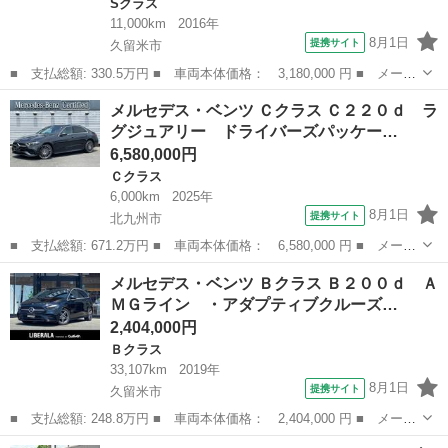
Sクラス
11,000km
2016年
8月1日
提携サイト
久留米市
■ 支払総額: 330.5万円 ■ 車両本体価格： 3,180,000 円 ■ メーカ
ー名： メルセデス・ベンツ ■ 車種名： Ｓクラス ■ グレード
福岡
久留米市
Sクラス
メルセデス・ベンツ Ｃクラス Ｃ２２０ｄ ラ
名： Ｓ４００ｈ ＡＭＧライン サンルーフ キーレス フルセ
グジュアリー ドライバーズパッケー…
グ ナビ＆Ｔ...
6,580,000円
Ｃクラス
6,000km
2025年
8月1日
提携サイト
北九州市
■ 支払総額: 671.2万円 ■ 車両本体価格： 6,580,000 円 ■ メーカ
ー名： メルセデス・ベンツ ■ 車種名： Ｃクラス ■ グレード
福岡
北九州市
Ｃクラス
メルセデス・ベンツ Ｂクラス Ｂ２００ｄ Ａ
名： Ｃ２２０ｄ ラグジュアリー ドライバーズパッケージ 元デ
ＭＧライン ・アダプティブクルーズ…
モカー 禁...
2,404,000円
Ｂクラス
33,107km
2019年
8月1日
提携サイト
久留米市
■ 支払総額: 248.8万円 ■ 車両本体価格： 2,404,000 円 ■ メーカ
ー名： メルセデス・ベンツ ■ 車種名： Ｂクラス ■ グレード
福岡
久留米市
Ｂクラス