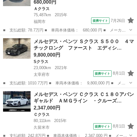
680,000円
Ａクラス
75,487km
2015年
7月26日
提携サイト
福岡市
■ 支払総額: 78.7万円 ■ 車両本体価格： 680,000 円 ■ メーカー
名： メルセデス・ベンツ ■ 車種名： Ａクラス ■ グレード
福岡
福岡市
Ａクラス
メルセデス・ベンツ Ｓクラス Ｓ５００ ４マ
名： Ａ１８０ スタイルプラス ■ 排気量： 1600cc ■ ドア枚
チックロング ファースト エディシ…
数： 5...
9,800,000円
Sクラス
23,000km
2021年
8月1日
提携サイト
太宰府市
■ 支払総額: 1010.7万円 ■ 車両本体価格： 9,800,000 円 ■ メー
カー名： メルセデス・ベンツ ■ 車種名： Ｓクラス ■ グレード
福岡
太宰府市
Sクラス
メルセデス・ベンツ Ｃクラス Ｃ１８０アバン
名： Ｓ５００ ４マチックロング ファースト エディション ４
ギャルド ＡＭＧライン ・クルーズ…
ＷＤ ■...
2,347,000円
Ｃクラス
80,111km
2015年
8月1日
提携サイト
久留米市
■ 支払総額: 242.8万円 ■ 車両本体価格： 2,347,000 円 ■ メーカ