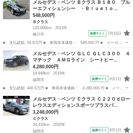
メルセデス・ベンツ Ｂクラス Ｂ１８０ ブル
名： Ｂ２００ｄ ＡＭＧライン ・アダプティブクルーズコントロ
ーエフィシェンシー ・Ｂｌｕｅｔｏ…
ール・純正...
548,000円
Ｂクラス
120,000km
2013年
7月15日
提携サイト
柳川市
■ 支払総額: 59.8万円 ■ 車両本体価格： 548,000 円 ■ メーカー
名： メルセデス・ベンツ ■ 車種名： Ｂクラス ■ グレード
福岡
柳川市
Ｂクラス
メルセデス・ベンツ ＧＬＣ ＧＬＣ３００ ４
名： Ｂ１８０ ブルーエフィシェンシー ・Ｂｌｕｅｔｏｏｔｈ、
マチック ＡＭＧライン シートヒー…
バックカメラ・オ...
4,280,000円
19,948km
2019年
8月1日
提携サイト
福岡市
■ 支払総額: 440.6万円 ■ 車両本体価格： 4,280,000 円 ■ メーカ
ー名： メルセデス・ベンツ ■ 車種名： ＧＬＣ ■ グレード
福岡
福岡市
ベンツ（メルセデス）
メルセデス・ベンツ Ｃクラス Ｃ２２０ｄロー
名： ＧＬＣ３００ ４マチック ＡＭＧライン シートヒーター
レウスエディションスポーツプラスパ…
パワーシート...
3,248,000円
Ｃクラス
34,410km
2020年
8月1日
提携サイト
福岡市