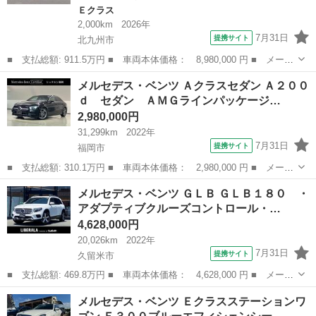
Ｅクラス
2,000km
2026年
7月31日
提携サイト
北九州市
■ 支払総額: 911.5万円 ■ 車両本体価格： 8,980,000 円 ■ メーカ
ー名： メルセデス・ベンツ ■ 車種名： Ｅクラス ■ グレード
福岡
北九州市
Ｅクラス
メルセデス・ベンツ Ａクラスセダン Ａ２００
名： Ｅ３００ エクスクルーシブ ＡＭＧラインパッケージ ＡＭ
ｄ セダン ＡＭＧラインパッケージ…
Ｇラインパ...
2,980,000円
31,299km
2022年
7月31日
提携サイト
福岡市
■ 支払総額: 310.1万円 ■ 車両本体価格： 2,980,000 円 ■ メーカ
ー名： メルセデス・ベンツ ■ 車種名： Ａクラスセダン ■ グレ
福岡
福岡市
ベンツ（メルセデス）
メルセデス・ベンツ ＧＬＢ ＧＬＢ１８０ ・
ード名： Ａ２００ｄ セダン ＡＭＧラインパッケージ ＭＰ２０
アダプティブクルーズコントロール・…
２３０１...
4,628,000円
20,026km
2022年
7月31日
提携サイト
久留米市
■ 支払総額: 469.8万円 ■ 車両本体価格： 4,628,000 円 ■ メーカ
ー名： メルセデス・ベンツ ■ 車種名： ＧＬＢ ■ グレード
福岡
久留米市
ベンツ（メルセデス）
メルセデス・ベンツ Ｅクラスステーションワ
名： ＧＬＢ１８０ ・アダプティブクルーズコントロール・純正ナ