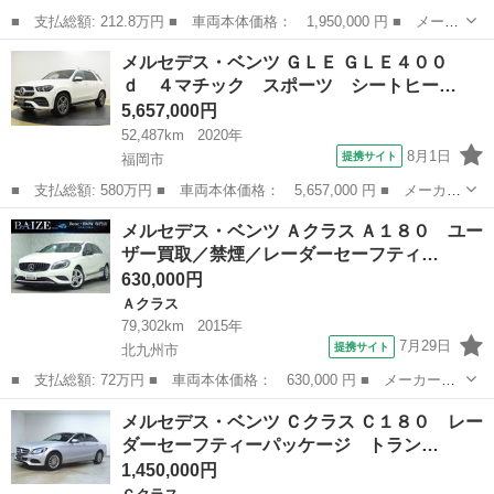
■ 支払総額: 212.8万円 ■ 車両本体価格： 1,950,000 円 ■ メーカ
ー名： メルセデス・ベンツ ■ 車種名： Ｃクラス ■ グレード
福岡
福岡市
Ｃクラス
メルセデス・ベンツ ＧＬＥ ＧＬＥ４００
名： Ｃ２００ ローレウスエディション スポーツプラスパッケー
ｄ ４マチック スポーツ シートヒー…
ジ レーダ...
5,657,000円
52,487km
2020年
8月1日
提携サイト
福岡市
■ 支払総額: 580万円 ■ 車両本体価格： 5,657,000 円 ■ メーカー
名： メルセデス・ベンツ ■ 車種名： ＧＬＥ ■ グレード名：
福岡
福岡市
ベンツ（メルセデス）
メルセデス・ベンツ Ａクラス Ａ１８０ ユー
ＧＬＥ４００ ｄ ４マチック スポーツ シートヒーター シート
ザー買取／禁煙／レーダーセーフティ…
エアコン ...
630,000円
Ａクラス
79,302km
2015年
7月29日
提携サイト
北九州市
■ 支払総額: 72万円 ■ 車両本体価格： 630,000 円 ■ メーカー
名： メルセデス・ベンツ ■ 車種名： Ａクラス ■ グレード
福岡
北九州市
Ａクラス
メルセデス・ベンツ Ｃクラス Ｃ１８０ レー
名： Ａ１８０ ユーザー買取／禁煙／レーダーセーフティパッケー
ダーセーフティーパッケージ トラン…
ジ／ベーシックパッケ...
1,450,000円