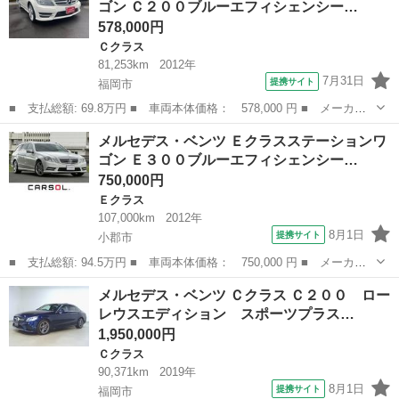
ゴン Ｃ２００ブルーエフィシェンシー…
ョーファ...
578,000円
Ｃクラス
81,253km
2012年
7月31日
提携サイト
福岡市
■ 支払総額: 69.8万円 ■ 車両本体価格： 578,000 円 ■ メーカー
名： メルセデス・ベンツ ■ 車種名： Ｃクラスステーションワゴ
福岡
福岡市
Ｃクラス
メルセデス・ベンツ Ｅクラスステーションワ
ン ■ グレード名： Ｃ２００ブルーエフィシェンシーワゴン 車検
ゴン Ｅ３００ブルーエフィシェンシー…
整備２年 車...
750,000円
Ｅクラス
107,000km
2012年
8月1日
提携サイト
小郡市
■ 支払総額: 94.5万円 ■ 車両本体価格： 750,000 円 ■ メーカー
名： メルセデス・ベンツ ■ 車種名： Ｅクラスステーションワゴ
福岡
小郡市
Ｅクラス
メルセデス・ベンツ Ｃクラス Ｃ２００ ロー
ン ■ グレード名： Ｅ３００ブルーエフィシェンシーワゴン アバ
レウスエディション スポーツプラス…
ンギャルド ...
1,950,000円
Ｃクラス
90,371km
2019年
8月1日
提携サイト
福岡市