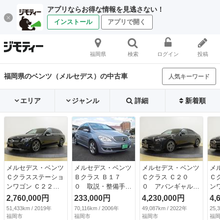
アプリならお得な情報を見逃さない！
インストール
アプリで開く
福岡県
検索
ログイン
投稿
福岡県のベンツ（メルセデス）の中古車
人気キーワード
エリア
ジャンル
詳細
新着順
メルセデス・ベンツ
メルセデス・ベンツ
メルセデス・ベンツ
メ
Ｃクラスステーショ
Ｂクラス Ｂ１７
Ｃクラス Ｃ２０
Ｃ
ンワゴン Ｃ２２
０ 取説・整備手
０ アバンギャル
ン
０ ｄ ステーショ
帳 ディーラー車
ド リアアクスルス
０
2,760,000円
233,000円
4,230,000円
4,
ンワゴン アバンギ
右ハンドル キーレ
テアリング ＡＭＧ
ゴ
51,433km / 2019年
70,116km / 2006年
49,087km / 2022年
25,
ャルド ＡＭＧライ
ス ＥＴＣ 車検整
ライン ベーシック
ド
福岡市
福岡市
福岡市
福