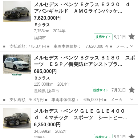
福岡
福岡市
ベンツ（メルセデス）
メルセデス・ベンツ Ｅクラス Ｅ２２０ ｄ
ード名： Ａ２００ｄ セダン ＡＭＧライン 禁煙車 レザーエク
アバンギャルド ＡＭＧラインパッケ…
スクルー...
7,620,000円
Ｅクラス
7,763km
2024年
8月1日
提携サイト
福岡市
■ 支払総額: 775.3万円 ■ 車両本体価格： 7,620,000 円 ■ メーカ
ー名： メルセデス・ベンツ ■ 車種名： Ｅクラス ■ グレード
福岡
福岡市
Ｅクラス
メルセデス・ベンツ Ｂクラス Ｂ１８０ スポ
名： Ｅ２２０ ｄ アバンギャルド ＡＭＧラインパッケージ デ
ーツ ＥＳＰ／衝突防止アシストプラ…
ジタルイン...
695,000円
Ｂクラス
125,000km
2014年
7月31日
提携サイト
長崎県 諫早市
■ 支払総額: 76.8万円 ■ 車両本体価格： 695,000 円 ■ メーカー
名： メルセデス・ベンツ ■ 車種名： Ｂクラス ■ グレード
長崎
諫早市
Ｂクラス
メルセデス・ベンツ ＧＬＥ ＧＬＥ４００
名： Ｂ１８０ スポーツ ＥＳＰ／衝突防止アシストプラス／アテ
ｄ ４マチック スポーツ シートヒー…
ンションアシスト...
6,350,000円
34,599km
2022年
8月1日
提携サイト