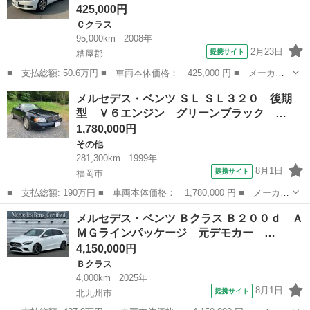
425,000円
Ｃクラス
95,000km
2008年
2月23日
提携サイト
糟屋郡
■ 支払総額: 50.6万円 ■ 車両本体価格： 425,000 円 ■ メーカー
名： メルセデス・ベンツ ■ 車種名： Ｃクラスステーションワゴ
福岡
糟屋郡
Ｃクラス
メルセデス・ベンツ ＳＬ ＳＬ３２０ 後期
ン ■ グレード名： Ｃ２００コンプレッサーステーションワゴン
型 Ｖ６エンジン グリーンブラック …
ＥＴＣ バッ...
1,780,000円
その他
281,300km
1999年
8月1日
提携サイト
福岡市
■ 支払総額: 190万円 ■ 車両本体価格： 1,780,000 円 ■ メーカー
名： メルセデス・ベンツ ■ 車種名： ＳＬ ■ グレード名： Ｓ
福岡
福岡市
その他
メルセデス・ベンツ Ｂクラス Ｂ２００ｄ Ａ
Ｌ３２０ 後期型 Ｖ６エンジン グリーンブラック 右ハンドル
ＭＧラインパッケージ 元デモカー …
■ 排気量...
4,150,000円
Ｂクラス
4,000km
2025年
8月1日
提携サイト
北九州市