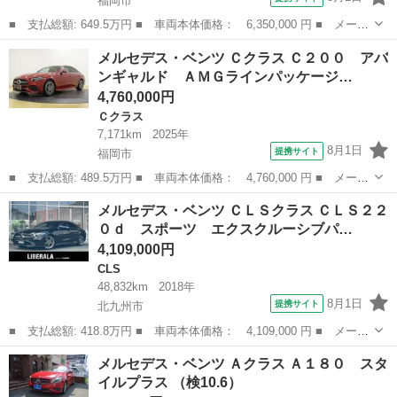
福岡市
■ 支払総額: 649.5万円 ■ 車両本体価格： 6,350,000 円 ■ メーカ
ー名： メルセデス・ベンツ ■ 車種名： ＧＬＥ ■ グレード
福岡
福岡市
ベンツ（メルセデス）
メルセデス・ベンツ Ｃクラス Ｃ２００ アバ
名： ＧＬＥ４００ ｄ ４マチック スポーツ シートヒーター
ンギャルド ＡＭＧラインパッケージ…
シートエアコ...
4,760,000円
Ｃクラス
7,171km
2025年
8月1日
提携サイト
福岡市
■ 支払総額: 489.5万円 ■ 車両本体価格： 4,760,000 円 ■ メーカ
ー名： メルセデス・ベンツ ■ 車種名： Ｃクラス ■ グレード
福岡
福岡市
Ｃクラス
メルセデス・ベンツ ＣＬＳクラス ＣＬＳ２２
名： Ｃ２００ アバンギャルド ＡＭＧラインパッケージ シート
０ｄ スポーツ エクスクルーシブパ…
ヒーター ...
4,109,000円
CLS
48,832km
2018年
8月1日
提携サイト
北九州市
■ 支払総額: 418.8万円 ■ 車両本体価格： 4,109,000 円 ■ メーカ
ー名： メルセデス・ベンツ ■ 車種名： ＣＬＳクラス ■ グレー
福岡
北九州市
CLS
メルセデス・ベンツ Ａクラス Ａ１８０ スタ
ド名： ＣＬＳ２２０ｄ スポーツ エクスクルーシブパッケージ
イルプラス （検10.6）
ナビ ３...