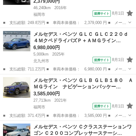
2,379,000円
46,240km
2016年
8月1日
提携サイト
福岡市
■ 支払総額: 249.8万円 ■ 車両本体価格： 2,379,000 円 ■ メーカ
ー名： メルセデス・ベンツ ■ 車種名： ＧＬＣ ■ グレード
福岡
福岡市
ベンツ（メルセデス）
メルセデス・ベンツ ＧＬＣ ＧＬＣ２２０ｄ
名： ＧＬＣ２５０ ４マチックスポーツ 禁煙車 レーダーセーフ
４ＭクペドライバズＰ＋ＡＭＧライン…
ティパッケー...
6,980,000円
5,000km
2025年
8月1日
提携サイト
北九州市
■ 支払総額: 711.2万円 ■ 車両本体価格： 6,980,000 円 ■ メーカ
ー名： メルセデス・ベンツ ■ 車種名： ＧＬＣ ■ グレード
福岡
北九州市
ベンツ（メルセデス）
メルセデス・ベンツ ＧＬＢ ＧＬＢ１８０ Ａ
名： ＧＬＣ２２０ｄ ４ＭクペドライバズＰ＋ＡＭＧラインＰ パ
ＭＧライン ナビゲーションパッケー…
ノラミックス...
3,585,000円
27,713km
2021年
8月1日
提携サイト
福岡市
■ 支払総額: 371.4万円 ■ 車両本体価格： 3,585,000 円 ■ メーカ
ー名： メルセデス・ベンツ ■ 車種名： ＧＬＢ ■ グレード
福岡
福岡市
ベンツ（メルセデス）
メルセデス・ベンツ Ｃクラスステーションワ
名： ＧＬＢ１８０ ＡＭＧライン ナビゲーションパッケージ シ
ゴン Ｃ２００コンプレッサーステーシ…
ートヒーター...