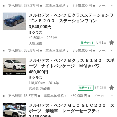
■ 支払総額: 337.3万円 ■ 車両本体価格： 3,248,000 円 ■ メーカ
ー名： メルセデス・ベンツ ■ 車種名： Ｃクラス ■ グレード
福岡
福岡市
Ｃクラス
メルセデス・ベンツ Ｅクラスステーションワ
名： Ｃ２２０ｄローレウスエディションスポーツプラスパック 禁
ゴン Ｅ２００ ステーションワゴン …
煙車 レー...
3,540,000円
Ｅクラス
40,500km
2021年
8月1日
提携サイト
大野城市
■ 支払総額: 368.8万円 ■ 車両本体価格： 3,540,000 円 ■ メーカ
ー名： メルセデス・ベンツ ■ 車種名： Ｅクラスステーションワ
福岡
大野城市
Ｅクラス
メルセデス・ベンツ Ｂクラス Ｂ１８０ スポ
ゴン ■ グレード名： Ｅ２００ ステーションワゴン スポーツ
ーツ ナイトパッケージ Ｍ付きパワ…
エクスク...
480,000円
Ｂクラス
118,000km
2014年
7月26日
提携サイト
宮崎県 宮崎市
■ 支払総額: 66.8万円 ■ 車両本体価格： 480,000 円 ■ メーカー
名： メルセデス・ベンツ ■ 車種名： Ｂクラス ■ グレード
宮崎
宮崎市
Ｂクラス
メルセデス・ベンツ ＧＬＣ ＧＬＣ２００ ス
名： Ｂ１８０ スポーツ ナイトパッケージ Ｍ付きパワーシート
ポーツ 禁煙車 レーダーセーフティ…
／レーダーＰ／Ｂ...
2,430,000円