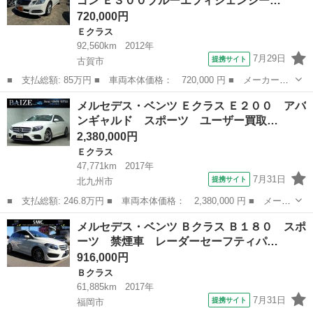
ゴン Ｅ３００ブルーエフィシェンシー…
ビ／Ｂｌｕｅ...
720,000円
Ｅクラス
92,560km
2012年
7月29日
提携サイト
古賀市
■ 支払総額: 85万円 ■ 車両本体価格： 720,000 円 ■ メーカー
名： メルセデス・ベンツ ■ 車種名： Ｅクラスステーションワゴ
福岡
古賀市
Ｅクラス
メルセデス・ベンツ Ｅクラス Ｅ２００ アバ
ン ■ グレード名： Ｅ３００ブルーエフィシェンシーワゴン アバ
ンギャルド スポーツ ユーザー買取…
ンギャルド Ｅ３...
2,380,000円
Ｅクラス
47,771km
2017年
7月31日
提携サイト
北九州市
■ 支払総額: 246.8万円 ■ 車両本体価格： 2,380,000 円 ■ メーカ
ー名： メルセデス・ベンツ ■ 車種名： Ｅクラス ■ グレード
福岡
北九州市
Ｅクラス
メルセデス・ベンツ Ｂクラス Ｂ１８０ スポ
名： Ｅ２００ アバンギャルド スポーツ ユーザー買取／禁煙／
ーツ 禁煙車 レーダーセーフティパ…
レザーパッ...
916,000円
Ｂクラス
61,885km
2017年
7月31日
提携サイト
福岡市