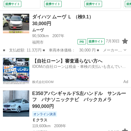
ン レザーエクスク
備付 ユーザー買取
パッケージ レザー
ベ
提携サイト
提携サイト
提携サイト
提
ルーシブパッケー
車輌 ＧＯＯ鑑定
エクスクルーシブパ
ジ
ジ レーダーセーフ
付 内装クリーニン
ッケージ シートヒ
テ
ダイハツ ムーヴ Ｌ （検9.1）
ティパッケージ シ
グ済み 外装ガラス
ーター パワーシー
9.
30,000円
ートヒーター パワ
コーティング施工済
ト トランクスル
ムーヴ
ーシート トランク
み （車検整備付）
ー フロアマット
スルー フロアマッ
コネクテッド機能
90,500km
2007年
ト コネクテッド機
ナビ 音楽プレーヤ
7月30日
提携サイト
福岡市
能 ナビ 音楽プレ
ー接続 Ｂｌｕｅｔ
■ 支払総額: 11.3万円 ■ 車両本体価格： 30,000 円 ■ メーカー
ーヤー接続 （車検
ｏｏｔｈ接続 （検
名： ダイハツ ■ 車種名： ムーヴ ■ グレード名： Ｌ ■ 排気
整備付）
9.8）
福岡
福岡市
ムーヴ
車両
【自社ローン】審査通らない方へ
量： 660cc ■ ドア枚数： 5D ■ ミッション： MT5速 ■ 店...
IDOMの自社ローンは税金・車検の支払いも含んでいる
ので毎月の支払額は一定
Ad
株式会社IDOM
E350アバンギャルドS左ハンドル サンルー
フ パナソニックナビ バックカメラ
990,000円
オンライン決済
Ｅクラス
119,600km
2008年