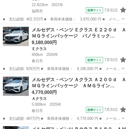
22,822km
2021年
7月31日
提携サイト
福岡市
■ 支払総額: 402.3万円 ■ 車両本体価格： 3,870,000 円 ■ メーカ
ー名： メルセデス・ベンツ ■ 車種名： ＣＬＡクラス ■ グレー
福岡
福岡市
CLA
メルセデス・ベンツ Ｅクラス Ｅ２２０ｄ Ａ
ド名： ＣＬＡ１８０ ＡＭＧライン ＡＭＧレザーエクスクルーシ
ＭＧラインパッケージ パノラミック…
ブパッ ...
9,180,000円
Ｅクラス
450km
2026年
7月31日
提携サイト
春日市
■ 支払総額: 929万円 ■ 車両本体価格： 9,180,000 円 ■ メーカー
名： メルセデス・ベンツ ■ 車種名： Ｅクラス ■ グレード
福岡
春日市
Ｅクラス
メルセデス・ベンツ Ａクラス Ａ２００ｄ Ａ
名： Ｅ２２０ｄ ＡＭＧラインパッケージ パノラミックスライデ
ＭＧラインパッケージ ＡＭＧライン…
ィングルーフ ...
4,770,000円
Ａクラス
5,000km
2025年
7月31日
提携サイト
春日市
■ 支払総額: 487万円 ■ 車両本体価格： 4,770,000 円 ■ メーカー
名： メルセデス・ベンツ ■ 車種名： Ａクラス ■ グレード
福岡
春日市
Ａクラス