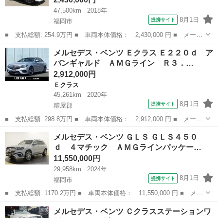
47,500km
2018年
8月1日
提携サイト
福岡市
■ 支払総額: 254.9万円 ■ 車両本体価格： 2,430,000 円 ■ メーカ
ー名： メルセデス・ベンツ ■ 車種名： ＧＬＣ ■ グレード
福岡
福岡市
ベンツ（メルセデス）
メルセデス・ベンツ Ｅクラス Ｅ２２０ｄ ア
名： ＧＬＣ２００ スポーツ 禁煙車 レーダーセーフティパッケ
バンギャルド ＡＭＧライン Ｒ３．…
ージ ３６０...
2,912,000円
Ｅクラス
45,261km
2020年
8月1日
提携サイト
糟屋郡
■ 支払総額: 298.8万円 ■ 車両本体価格： 2,912,000 円 ■ メーカ
ー名： メルセデス・ベンツ ■ 車種名： Ｅクラス ■ グレード
福岡
糟屋郡
Ｅクラス
メルセデス・ベンツ ＧＬＳ ＧＬＳ４５０
名： Ｅ２２０ｄ アバンギャルド ＡＭＧライン Ｒ３．Ｒ４．Ｒ
ｄ ４マチック ＡＭＧラインパッケー…
６．Ｒ７デ...
11,550,000円
29,958km
2024年
8月1日
提携サイト
福岡市
■ 支払総額: 1170.2万円 ■ 車両本体価格： 11,550,000 円 ■ メー
カー名： メルセデス・ベンツ ■ 車種名： ＧＬＳ ■ グレード
福岡
福岡市
ベンツ（メルセデス）
メルセデス・ベンツ Ｃクラスステーションワ
名： ＧＬＳ４５０ ｄ ４マチック ＡＭＧラインパッケージ シ