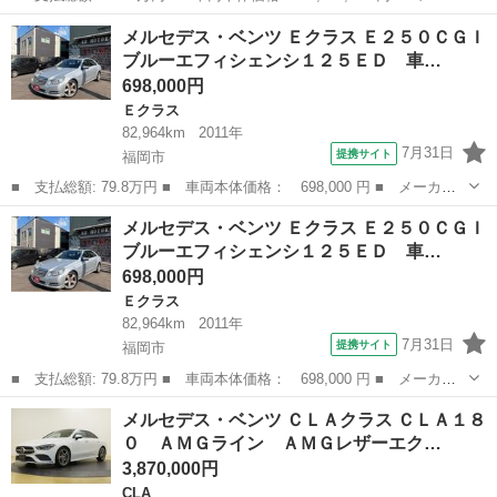
ー名： メルセデス・ベンツ ■ 車種名： Ｃクラス ■ グレード
福岡
久留米市
Ｃクラス
メルセデス・ベンツ Ｅクラス Ｅ２５０ＣＧＩ
名： Ｃ１８０アバンギャルド ＡＭＧライン ・クルーズコントロ
ブルーエフィシェンシ１２５ＥＤ 車…
ール・純正...
698,000円
Ｅクラス
82,964km
2011年
7月31日
提携サイト
福岡市
■ 支払総額: 79.8万円 ■ 車両本体価格： 698,000 円 ■ メーカー
名： メルセデス・ベンツ ■ 車種名： Ｅクラス ■ グレード
福岡
福岡市
Ｅクラス
メルセデス・ベンツ Ｅクラス Ｅ２５０ＣＧＩ
名： Ｅ２５０ＣＧＩブルーエフィシェンシ１２５ＥＤ 車検整備２
ブルーエフィシェンシ１２５ＥＤ 車…
年 車両保証 ワ...
698,000円
Ｅクラス
82,964km
2011年
7月31日
提携サイト
福岡市
■ 支払総額: 79.8万円 ■ 車両本体価格： 698,000 円 ■ メーカー
名： メルセデス・ベンツ ■ 車種名： Ｅクラス ■ グレード
福岡
福岡市
Ｅクラス
メルセデス・ベンツ ＣＬＡクラス ＣＬＡ１８
名： Ｅ２５０ＣＧＩブルーエフィシェンシ１２５ＥＤ 車検整備２
０ ＡＭＧライン ＡＭＧレザーエク…
年 車両保証 ワ...
3,870,000円
CLA