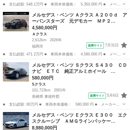
■ 支払総額: 548.1万円 ■ 車両本体価格： 5,350,000 円 ■ メーカ
ー名： メルセデス・ベンツ ■ 車種名： ＣＬＡクラス シューティ
福岡
北九州市
ベンツ（メルセデス）
メルセデス・ベンツ Ａクラス Ａ２００ｄ ア
ングブレーク ■ グレード名： ＣＬＡ２００ｄシューティングブレ
ーバンスターズ 元デモカー ＭＰ２…
ークア...
4,580,000円
Ａクラス
2,612km
2026年
7月31日
提携サイト
福岡市
■ 支払総額: 471.2万円 ■ 車両本体価格： 4,580,000 円 ■ メーカ
ー名： メルセデス・ベンツ ■ 車種名： Ａクラス ■ グレード
福岡
福岡市
Ａクラス
メルセデス・ベンツ Ｓクラス Ｓ４３０ ＣＤ
名： Ａ２００ｄ アーバンスターズ 元デモカー ＭＰ２０２６０
ナビ ＥＴＣ 純正アルミホイール …
１ コスモ...
580,000円
Sクラス
101,723km
2001年
5月6日
提携サイト
長崎県 東彼杵郡
■ 支払総額: 80万円 ■ 車両本体価格： 580,000 円 ■ メーカー
名： メルセデス・ベンツ ■ 車種名： Ｓクラス ■ グレード
長崎
東彼杵郡
Sクラス
メルセデス・ベンツ Ｅクラス Ｅ３００ エク
名： Ｓ４３０ ＣＤナビ ＥＴＣ 純正アルミホイール ドライブ
スクルーシブ ＡＭＧラインパッケー…
レコーダー 革シート...
8,980,000円