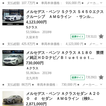
■ 支払総額: 107.7万円 ■ 車両本体価格： 916,000 円 ■ メーカー
名： メルセデス・ベンツ ■ 車種名： Ｂクラス ■ グレード
福岡
福岡市
Ｂクラス
メルセデス・ベンツ Ｓクラス Ｓ４５０エクス
名： Ｂ１８０ スポーツ 禁煙車 レーダーセーフティパッケー
クルーシブ ＡＭＧライン ・サンル…
ジ 純正ナビゲー...
4,123,000円
Sクラス
53,596km
2018年
7月31日
提携サイト
久留米市
■ 支払総額: 425.8万円 ■ 車両本体価格： 4,123,000 円 ■ メーカ
ー名： メルセデス・ベンツ ■ 車種名： Ｓクラス ■ グレード
福岡
久留米市
Sクラス
メルセデス・ベンツ Ａクラス Ａ１８０ 禁煙
名： Ｓ４５０エクスクルーシブ ＡＭＧライン ・サンルーフ・ア
／純正ＨＤＤナビ／Ｂｌｕｅｔｏｏｔ…
ダプティブ...
730,000円
Ａクラス
55,863km
2013年
7月29日
提携サイト
北九州市
■ 支払総額: 86万円 ■ 車両本体価格： 730,000 円 ■ メーカー
名： メルセデス・ベンツ ■ 車種名： Ａクラス ■ グレード
福岡
北九州市
Ａクラス
メルセデス・ベンツ Ａクラスセダン Ａ２０
名： Ａ１８０ 禁煙／純正ＨＤＤナビ／Ｂｌｕｅｔｏｏｔｈ／バッ
０ ｄ セダン ＡＭＧライン （検9…
クカメラ／オートクル...
2,871,000円