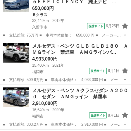
ｅＥＦＦＩＣＩＥＮＣＹ 純正ナビ …
ーセーフティ...
650,000円
Ｂクラス
32,449km
2012年
6月25日
提携サイト
久留米市
■ 支払総額: 75万円 ■ 車両本体価格： 650,000 円 ■ メーカー
名： メルセデス・ベンツ ■ 車種名： Ｂクラス ■ グレード
福岡
久留米市
Ｂクラス
メルセデス・ベンツ ＧＬＢ ＧＬＢ１８０ Ａ
名： Ｂ１８０ＢｌｕｅＥＦＦＩＣＩＥＮＣＹ 純正ナビ ＴＶ Ｂ
ＭＧライン 禁煙車 ＡＭＧラインパ…
カメラ Ｂｌｕｅｔｏ...
4,933,000円
15,400km
2021年
8月1日
提携サイト
福岡市
■ 支払総額: 509.6万円 ■ 車両本体価格： 4,933,000 円 ■ メーカ
ー名： メルセデス・ベンツ ■ 車種名： ＧＬＢ ■ グレード
福岡
福岡市
ベンツ（メルセデス）
メルセデス・ベンツ Ａクラスセダン Ａ２００
名： ＧＬＢ１８０ ＡＭＧライン 禁煙車 ＡＭＧラインパッケー
ｄ セダン ＡＭＧライン 禁煙車 …
ジ レーダー...
2,910,000円
16,640km
2020年
8月1日
提携サイト
福岡市
■ 支払総額: 303.2万円 ■ 車両本体価格： 2,910,000 円 ■ メーカ
ー名： メルセデス・ベンツ ■ 車種名： Ａクラスセダン ■ グレ