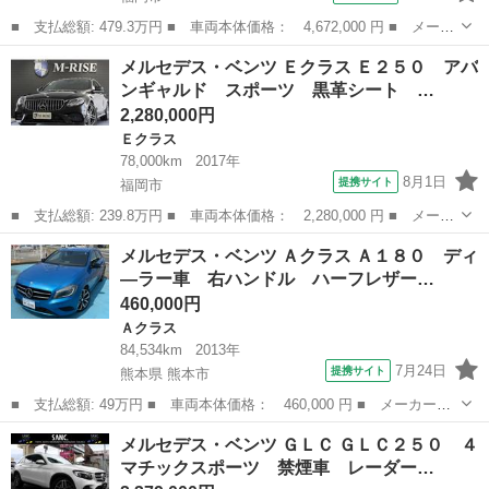
■ 支払総額: 479.3万円 ■ 車両本体価格： 4,672,000 円 ■ メーカ
ー名： メルセデス・ベンツ ■ 車種名： Ｃクラスステーションワ
福岡
福岡市
Ｃクラス
メルセデス・ベンツ Ｅクラス Ｅ２５０ アバ
ゴン ■ グレード名： Ｃ２００ ステーションワゴン アバンギャ
ンギャルド スポーツ 黒革シート …
ルド Ａ...
2,280,000円
Ｅクラス
78,000km
2017年
8月1日
提携サイト
福岡市
■ 支払総額: 239.8万円 ■ 車両本体価格： 2,280,000 円 ■ メーカ
ー名： メルセデス・ベンツ ■ 車種名： Ｅクラス ■ グレード
福岡
福岡市
Ｅクラス
メルセデス・ベンツ Ａクラス Ａ１８０ ディ
名： Ｅ２５０ アバンギャルド スポーツ 黒革シート パナメリ
―ラー車 右ハンドル ハーフレザー…
カーナグリ...
460,000円
Ａクラス
84,534km
2013年
7月24日
提携サイト
熊本県 熊本市
■ 支払総額: 49万円 ■ 車両本体価格： 460,000 円 ■ メーカー
名： メルセデス・ベンツ ■ 車種名： Ａクラス ■ グレード
熊本
熊本市
Ａクラス
メルセデス・ベンツ ＧＬＣ ＧＬＣ２５０ ４
名： Ａ１８０ ディ―ラー車 右ハンドル ハーフレザーパワーシ
マチックスポーツ 禁煙車 レーダー…
ート クルーズコント...