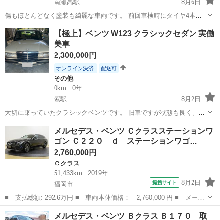
南瀬高駅
8月6日
傷もほとんどなく塗装も綺麗な車両です。 前回車検時にタイヤ4本交
換してから6,000kmくらいの使用なので、残溝も十分あります。 バッ
福岡
みやま市
南瀬高駅
Ｅクラス
【極上】ベンツ W123 クラシックセダン 実働
テリーは2024年7月BOSCH製に交換しています。 ハイスピード域での
美車
直進性能、コーナー...
2,300,000円
オンライン決済
配送可
その他
0km
0年
紫駅
8月2日
大切に乗っていたクラシックベンツです。 旧車ですが状態も良く、外
装・内装ともにかなり綺麗な部類だと思います。 現車確認歓迎です。
福岡
太宰府市
紫駅
その他
メルセデス・ベンツ Ｃクラスステーションワ
■車両情報 ・Mercedes-Benz W123 ・ボディカラー：アイボリー系 ・
ゴン Ｃ２２０ ｄ ステーションワゴ…
実働 ...
2,760,000円
Ｃクラス
51,433km
2019年
8月2日
提携サイト
福岡市
■ 支払総額: 292.6万円 ■ 車両本体価格： 2,760,000 円 ■ メーカ
ー名： メルセデス・ベンツ ■ 車種名： Ｃクラスステーションワ
福岡
福岡市
Ｃクラス
メルセデス・ベンツ Ｂクラス Ｂ１７０ 取
ゴン ■ グレード名： Ｃ２２０ ｄ ステーションワゴン アバン