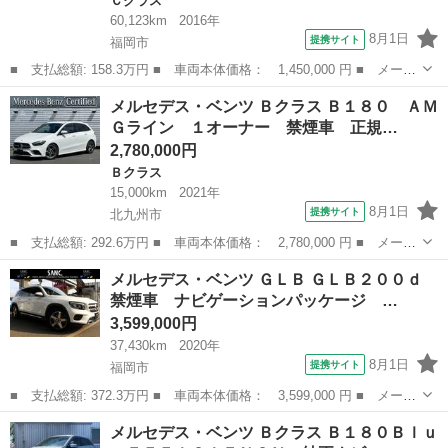
Ｃクラス
60,123km
2016年
8月1日
提携サイト
福岡市
■ 支払総額: 158.3万円 ■ 車両本体価格： 1,450,000 円 ■ メーカ
ー名： メルセデス・ベンツ ■ 車種名： Ｃクラス ■ グレード
福岡
福岡市
Ｃクラス
メルセデス・ベンツ Ｂクラス Ｂ１８０ ＡＭ
名： Ｃ１８０ レーダーセーフティーパッケージ トランクスル
Ｇライン １オーナー 禁煙車 正規…
ー フロアマ...
2,780,000円
Ｂクラス
15,000km
2021年
8月1日
提携サイト
北九州市
■ 支払総額: 292.6万円 ■ 車両本体価格： 2,780,000 円 ■ メーカ
ー名： メルセデス・ベンツ ■ 車種名： Ｂクラス ■ グレード
福岡
北九州市
Ｂクラス
メルセデス・ベンツ ＧＬＢ ＧＬＢ２００ｄ
名： Ｂ１８０ ＡＭＧライン １オーナー 禁煙車 正規認定中古
禁煙車 ナビゲーションパッケージ …
車 認定２...
3,599,000円
37,430km
2020年
8月1日
提携サイト
福岡市
■ 支払総額: 372.3万円 ■ 車両本体価格： 3,599,000 円 ■ メーカ
ー名： メルセデス・ベンツ ■ 車種名： ＧＬＢ ■ グレード
福岡
福岡市
ベンツ（メルセデス）
メルセデス・ベンツ Ｂクラス Ｂ１８０Ｂｌｕ
名： ＧＬＢ２００ｄ 禁煙車 ナビゲーションパッケージ レーダ