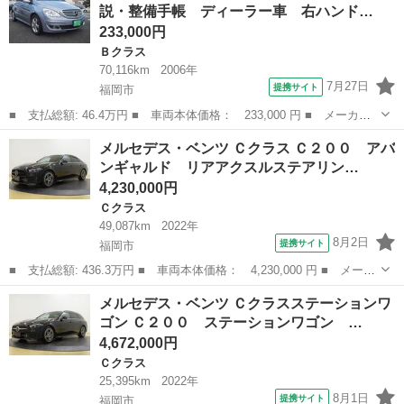
説・整備手帳 ディーラー車 右ハンド…
ギャルド...
233,000円
Ｂクラス
70,116km
2006年
7月27日
提携サイト
福岡市
■ 支払総額: 46.4万円 ■ 車両本体価格： 233,000 円 ■ メーカー
名： メルセデス・ベンツ ■ 車種名： Ｂクラス ■ グレード
福岡
福岡市
Ｂクラス
メルセデス・ベンツ Ｃクラス Ｃ２００ アバ
名： Ｂ１７０ 取説・整備手帳 ディーラー車 右ハンドル キー
ンギャルド リアアクスルステアリン…
レス ＥＴＣ 車...
4,230,000円
Ｃクラス
49,087km
2022年
8月2日
提携サイト
福岡市
■ 支払総額: 436.3万円 ■ 車両本体価格： 4,230,000 円 ■ メーカ
ー名： メルセデス・ベンツ ■ 車種名： Ｃクラス ■ グレード
福岡
福岡市
Ｃクラス
メルセデス・ベンツ Ｃクラスステーションワ
名： Ｃ２００ アバンギャルド リアアクスルステアリング ＡＭ
ゴン Ｃ２００ ステーションワゴン …
Ｇライン ...
4,672,000円
Ｃクラス
25,395km
2022年
8月1日
提携サイト
福岡市