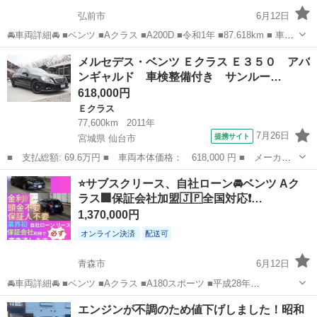
弘前市
6月12日
🚘車両詳細🚘 ■ベンツ ■Aクラス ■A200D ■令和1年 ■87.618km ■ 車検2
年付 ■月々30.000円 🚙車両装備🚙 ■ナビ ■TV ■バックカメラ ■ドライ
青森
弘前市
ベンツ（メルセデス）
車両
メルセデス・ベンツ Ｅクラス Ｅ３５０ アバ
ブレコーダー ■プッシュスタート ■ETC 他...
ンギャルド 車検整備付き サンルー…
618,000円
Ｅクラス
77,600km
2011年
7月26日
提携サイト
宮城県 仙台市
■ 支払総額: 69.6万円 ■ 車両本体価格： 618,000 円 ■ メーカー
名： メルセデス・ベンツ ■ 車種名： Ｅクラス ■ グレード
宮城
仙台市
Ｅクラス
⭐️サブスクリース、自社ローン🚘️ベンツ Aク
名： Ｅ３５０ アバンギャルド 車検整備付き サンルーフ ＥＴ
ラス🏢保証会社加盟🇯🇵全国対応❗…
Ｃ プッシュスタ...
1,370,000円
オンライン決済
配送可
青森市
6月12日
🚘車両詳細🚘 ■ベンツ ■Aクラス ■A180スポーツ ■平成28年
■20.445km ■ 車検2年付 ■月々30.000円 🚙車両装備🚙 ■ナビ ■TV ■バ
青森
青森市
ベンツ（メルセデス）
車両
エンジンが不調のため値下げしました！昭和
ックカメラ ■ドライブレコーダー ■プッシュスタート ■E...