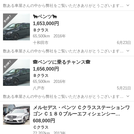
数ある車屋さんの中から弊社をご覧いただきありがとうございます！
オトロン盛岡店と申します✨ 東北3店舗目、オトロン最北端のお店とし
青森
八戸市
CLA
車両
🐂ベンツ🐂
て、2024年4月1日にオープンしました❤️‍🔥 今年は猛暑の日が続きま
1,653,000円
し...
Ｂクラス
65,500km
2016年
十和田市
6月23日
数ある車屋さんの中から弊社をご覧いただきありがとうございます！
オトロン盛岡店と申します✨ 東北3店舗目、オトロン最北端のお店とし
青森
十和田市
Ｂクラス
車両
🙈ベンツに乗るチャンス🙈
て、2024年4月1日にオープンしました❤️‍🔥 春が過ぎ、夏が待ち遠しい
1,656,000円
今...
Ｂクラス
65,500km
2016年
八戸市
5月21日
数ある車屋さんの中から弊社をご覧いただきありがとうございます！
オトロン盛岡店と申します(^^♪ 東北3店舗目、オトロン最北端のお店と
青森
八戸市
Ｂクラス
チャンス
メルセデス・ベンツ Ｃクラスステーションワ
して、2024年4月1日にオープンし1年になります❤️‍🔥 春といえば…お
ゴン Ｃ１８０ブルーエフィシェンシー…
花...
608,000円
Ｃクラス
72,202km
2013年