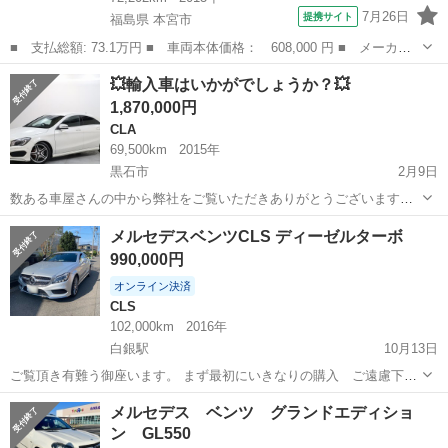
7月26日
提携サイト
福島県 本宮市
■ 支払総額: 73.1万円 ■ 車両本体価格： 608,000 円 ■ メーカー
名： メルセデス・ベンツ ■ 車種名： Ｃクラスステーションワゴ
福島
本宮市
Ｃクラス
💥輸入車はいかがでしょうか？💥
ン ■ グレード名： Ｃ１８０ブルーエフィシェンシーワゴンアバン
1,870,000円
Ｇ 車検整備...
CLA
69,500km
2015年
黒石市
2月9日
数ある車屋さんの中から弊社をご覧いただきありがとうございます！
オトロン盛岡店と申します(^^♪🥰🤩 東北3店舗目、オトロン最北端のお
青森
黒石市
CLA
車両
メルセデスベンツCLS ディーゼルターボ
店として、2024年4月1日に新店舗オープンとなりました❤️‍🔥 冬が訪...
990,000円
オンライン決済
CLS
102,000km
2016年
白銀駅
10月13日
ご覧頂き有難う御座います。 まず最初にいきなりの購入 ご遠慮下さ
い。 こちらからキャンセル致します。 訳ありの為下記事項を良くご覧
青森
八戸市
白銀駅
CLS
ディーゼル
メルセデス ベンツ グランドエディショ
下さい。 28年式 2.2ディーゼルターボ 2WD 車検7年12月迄 LDA-
ン GL550
2183...