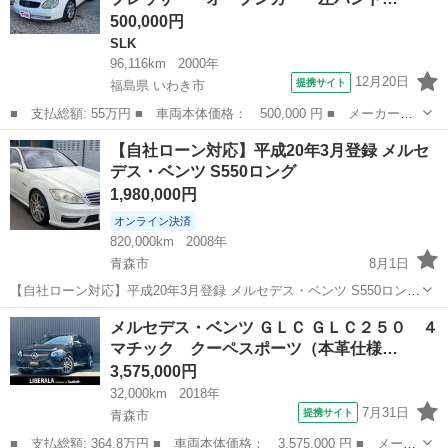
500,000円
SLK
96,116km
2000年
12月20日
提携サイト
福島県 いわき市
■ 支払総額: 55万円 ■ 車両本体価格： 500,000 円 ■ メーカー
名： メルセデス・ベンツ ■ 車種名： ＳＬＫ ■ グレード名：
福島
いわき市
SLK
【自社ローン対応】平成20年3月登録 メルセ
ＳＬＫ２３０コンプレッサー オープンカー 左ハンドル ドライブ
デス・ベンツ S550ロング
レコーダー ナビ...
1,980,000円
オンライン決済
820,000km
2008年
青森市
8月1日
【自社ローン対応】平成20年3月登録 メルセデス・ベンツ S550ロング
車両本体価格：1,980,000円 メーカー名：メルセデス・ベンツ 車種
青森
青森市
ベンツ（メルセデス）
ロング
メルセデス・ベンツ ＧＬＣ ＧＬＣ２５０ ４
名：S550ロング 排気量：5,500cc 年式...
マチック クーペスポーツ（本革仕様…
3,575,000円
32,000km
2018年
7月31日
提携サイト
青森市
■ 支払総額: 364.8万円 ■ 車両本体価格： 3,575,000 円 ■ メーカ