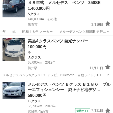
４８年式 メルセデス ベンツ 350SE
1,400,000円
Sクラス
140,000km
その他
黒石市
3月19日
年 式 昭和４８年 メーカー メルセデスベンツ350SE 走行距
離 140000㌔ ミッション CAT 排気量 V8 3500cc 車
青森
黒石市
Sクラス
ミッション
美品Aクラスベンツ 自光ナンバー
検 なし 装 備 AC パワステ パワーウィンド 追記 ラジエ
100,000円
ー...
Ａクラス
65,000km
2012年
筒井駅
11月11日
メルセデスベンツAクラス180 テレビ、Bluetooth、自動ライト、ETC
フォグランプ カーナビCD付き 電光ナンバー代金ー5万円 バッテリー
青森
青森市
筒井駅
Ａクラス
Aクラス
メルセデス・ベンツ Ｂクラス Ｂ１８０ ブル
新品代金ー5万円 車両価格ー −10万円 合計20万円➕税 ...
ーエフィシェンシー 純正ナビ地デジ…
590,000円
Ｂクラス
53,736km
2013年
7月31日
提携サイト
宮城県 仙台市