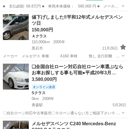
■ 支払総額: 69.8万円 ■ 車両本体価格： 590,000 円 ■ メーカー
名： メルセデス・ベンツ ■ 車種名： Ｂクラス ■ グレード
宮城
仙台市
Ｂクラス
値下げしました‼️平和12年式メルセデスベン
名： Ｂ１８０ ブルーエフィシェンシー 純正ナビ地デジ＆Ｂカメ
ツ日
ラ Ｂｌｕｅｔｏ...
150,000円
Ａクラス
110,000km
2005年
黒石市
11月26日
メーカー メルセデス 車種 A160 車検 無し 走行距離 11
万キロ
青森
黒石市
Ａクラス
メルセデスベンツ
❑全国自社ローン対応自社ローン車選ぶなら
お車お探しする事も可能●平成20年3月…
3,580,000円
オンライン決済
Sクラス
0km
2008年
青森駅
5月26日
〇自社ローン対応中古車販売〇※ローン通らない方ご相談下さい※ ☆
どなたでもローン対応可能☆ １、勤続年数の短い方や
青森
青森市
青森駅
Sクラス
ローン
メルセデスベンツ C240 Mercedes-Benz
自営業の方 ２、パートをされる主婦の方や派遣社員の方 ３、自己破産