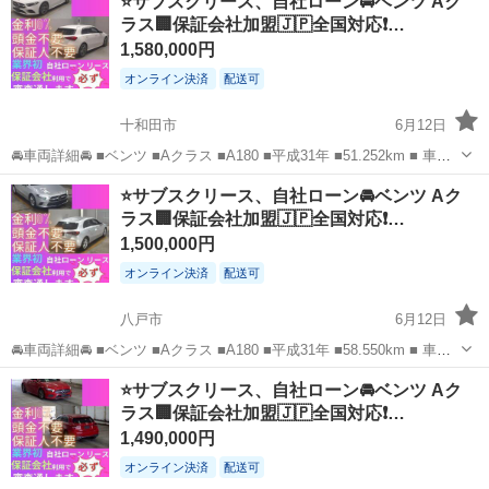
⭐️サブスクリース、自社ローン🚘️ベンツ Aク
名： Ｂ１８０ 検２年／純正ナビ／Ｂカメラ／Ｂｌｕｅｔｏｏｔｈ
ラス🏢保証会社加盟🇯🇵全国対応❗…
／セーフティーＰＫＧ...
1,580,000円
オンライン決済
配送可
十和田市
6月12日
🚘車両詳細🚘 ■ベンツ ■Aクラス ■A180 ■平成31年 ■51.252km ■ 車検2
年付 ■月々30.000円 🚙車両装備🚙 ■ナビ ■TV ■バックカメラ ■ドライ
青森
十和田市
ベンツ（メルセデス）
車両
⭐️サブスクリース、自社ローン🚘️ベンツ Aク
ブレコーダー ■プッシュスタート ■ETC 他...
ラス🏢保証会社加盟🇯🇵全国対応❗…
1,500,000円
オンライン決済
配送可
八戸市
6月12日
🚘車両詳細🚘 ■ベンツ ■Aクラス ■A180 ■平成31年 ■58.550km ■ 車検2
年付 ■月々30.000円 🚙車両装備🚙 ■ナビ ■TV ■バックカメラ ■ドライ
青森
八戸市
ベンツ（メルセデス）
車両
⭐️サブスクリース、自社ローン🚘️ベンツ Aク
ブレコーダー ■プッシュスタート ■ETC 他...
ラス🏢保証会社加盟🇯🇵全国対応❗…
1,490,000円
オンライン決済
配送可