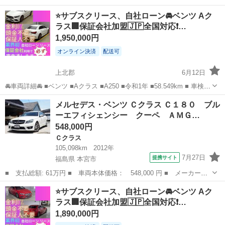
名： メルセデス・ベンツ ■ 車種名： ゲレンデヴァーゲン ■ グ
青森
青森市
その他
⭐️サブスクリース、自社ローン🚘️ベンツ Aク
レード名： ４ＷＤ 左ハンドル ドライブレコーダー ＥＴＣ
ラス🏢保証会社加盟🇯🇵全国対応❗…
パワーシー...
1,950,000円
オンライン決済
配送可
上北郡
6月12日
🚘車両詳細🚘 ■ベンツ ■Aクラス ■A250 ■令和1年 ■58.549km ■ 車検2
年付 ■月々30.000円 🚙車両装備🚙 ■ナビ ■TV ■バックカメラ ■ドライ
青森
上北郡
ベンツ（メルセデス）
車両
メルセデス・ベンツ Ｃクラス Ｃ１８０ ブル
ブレコーダー ■プッシュスタート ■ETC 他 ...
ーエフィシェンシー クーペ ＡＭＧ…
548,000円
Ｃクラス
105,098km
2012年
7月27日
提携サイト
福島県 本宮市
■ 支払総額: 61万円 ■ 車両本体価格： 548,000 円 ■ メーカー
名： メルセデス・ベンツ ■ 車種名： Ｃクラス ■ グレード
福島
本宮市
Ｃクラス
⭐️サブスクリース、自社ローン🚘️ベンツ Aク
名： Ｃ１８０ ブルーエフィシェンシー クーペ ＡＭＧスポーツ
ラス🏢保証会社加盟🇯🇵全国対応❗…
パッケージ 車検Ｒ９...
1,890,000円