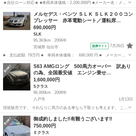
★自社ローン対応★ ■車両本体価格：2,200,000円 ■メーカー名：メル
セデス・ベンツ ■車種名：CLS350 ■排気量：3,500cc ■年式：H25年 ■
青森
青森市
CLS
ベンツ
メルセデス・ベンツ ＳＬＫ ＳＬＫ２００コン
走行距離：82,874km ■色名：パール...
プレッサー 赤革電動シート／運転席…
690,000円
SLK
95,363km
2006年
7月26日
提携サイト
宮城県 仙台市
■ 支払総額: 79万円 ■ 車両本体価格： 690,000 円 ■ メーカー
名： メルセデス・ベンツ ■ 車種名： ＳＬＫ ■ グレード名：
宮城
仙台市
SLK
S63 AMGロング 500馬力オーバー 訳あり
ＳＬＫ２００コンプレッサー 赤革電動シート／運転席＆助手席 Ｅ
の為、全国最安値 エンジン乗せ…
ＴＣ １６インチ...
1,600,000円
Sクラス
96,000km
2008年
八戸市
1月13日
現状販売です。 それなりに馬力のある車なら下取りも考えます。 この
車のエンジンは6200ccのV8 AMGの1人のエンジニアによる手組のチュ
青森
八戸市
Sクラス
エンジン
御成約しました‼️有難うございます‼️
ーニングエンジンです。 エンジンブロックはクローズドデッキ構造。
750,000円
そのブロックの形...
Ｅクラス