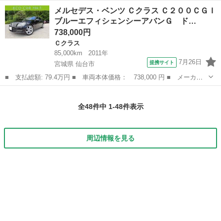
フラーもファブレスの物になります！音はわりかし静かです！ 走行に
青森
八戸市
Ｅクラス
ファブレス
メルセデス・ベンツ Ｃクラス Ｃ２００ＣＧＩ
不具合はありませんがフロントガラスにひびがあるため車検時に交換
ブルーエフィシェンシーアバンＧ ド…
が必要になります！別...
738,000円
Ｃクラス
85,000km
2011年
7月26日
提携サイト
宮城県 仙台市
■ 支払総額: 79.4万円 ■ 車両本体価格： 738,000 円 ■ メーカー
名： メルセデス・ベンツ ■ 車種名： Ｃクラス ■ グレード
宮城
仙台市
Ｃクラス
名： Ｃ２００ＣＧＩブルーエフィシェンシーアバンＧ ドライブレ
全48件中 1-48件表示
コーダー クリア...
周辺情報を見る