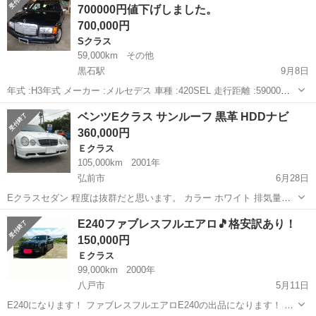
700000円値下げしました。
５ Ｅ２５０ＣＧ...
700,000円
Sクラス
59,000km
その他
黒石駅
9月8日
年式 :H3年式 メーカー :メルセデス 車種 :420SEL 走行距離 :59000㌔
セールスポイント 内外装ともに極上車です。
青森
黒石市
黒石駅
Sクラス
メルセデスベンツ
ベンツEクラス サンルーフ 黒革 HDDナビ
360,000円
Ｅクラス
105,000km
2001年
弘前市
6月28日
Eクラスセダン 程度は抜群だと思います。 カラー ホワイト 排気量
3200cc サンルーフ、黒革、パナソニックHDDナビ付いています。走行
青森
弘前市
Ｅクラス
サンルーフ
E240ファブレスフルエアロ🎵格安訳あり！
距離は、100.000kmですが通勤で乗っているので多少増えると思いま
150,000円
す。エ...
Ｅクラス
99,000km
2000年
八戸市
5月11日
E240になります！ ファブレスフルエアロE240の出品になります！ マ