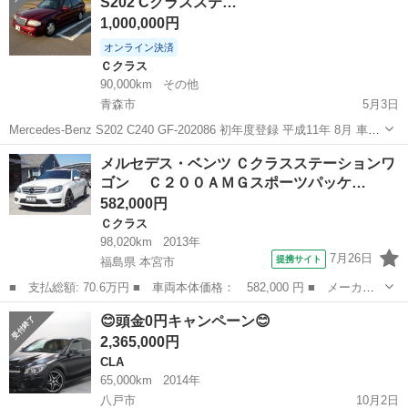
S202 Cクラスステ…
等をされた方やロ...
1,000,000円
オンライン決済
Ｃクラス
90,000km
その他
青森市
5月3日
Mercedes-Benz S202 C240 GF-202086 初年度登録 平成11年 8月 車検
令和9年4月15日まで 走行距離 89617km（2026年4月現在）実働変動有
青森
青森市
Ｃクラス
Cクラス
メルセデス・ベンツ Ｃクラスステーションワ
走る曲がる止まる問題ありません。...
ゴン Ｃ２００ＡＭＧスポーツパッケ…
582,000円
Ｃクラス
98,020km
2013年
7月26日
提携サイト
福島県 本宮市
■ 支払総額: 70.6万円 ■ 車両本体価格： 582,000 円 ■ メーカー
名： メルセデス・ベンツ ■ 車種名： Ｃクラスステーションワゴ
福島
本宮市
Ｃクラス
😊頭金0円キャンペーン😊
ン ■ グレード名： Ｃ２００ＡＭＧスポーツパッケージ 車検整
2,365,000円
備付き 純正...
CLA
65,000km
2014年
八戸市
10月2日