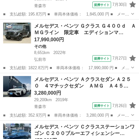
7月30日
提携サイト
青森市
■ 支払総額: 195.8万円 ■ 車両本体価格： 1,845,000 円 ■ メーカ
ー名： メルセデス・ベンツ ■ 車種名： Ａクラスセダン ■ グレ
青森
青森市
ベンツ（メルセデス）
メルセデス・ベンツ Ｇクラス Ｇ４００ｄ Ａ
ード名： Ａ２５０ ４マチックセダン レーダーセーフティパッケ
ＭＧライン 限定車 エディションマ…
ージ ナ...
17,990,000円
その他
8,651km
2022年
7月27日
提携サイト
弘前市
■ 支払総額: 1822.8万円 ■ 車両本体価格： 17,990,000 円 ■ メー
カー名： メルセデス・ベンツ ■ 車種名： Ｇクラス ■ グレード
青森
弘前市
その他
メルセデス・ベンツ Ａクラスセダン Ａ２５
名： Ｇ４００ｄ ＡＭＧライン 限定車 エディションマグノナイ
０ ４マチックセダン ＡＭＧ Ａ４５…
トブラ...
3,280,000円
29,200km
2019年
7月26日
提携サイト
青森市
■ 支払総額: 352.9万円 ■ 車両本体価格： 3,280,000 円 ■ メーカ
ー名： メルセデス・ベンツ ■ 車種名： Ａクラスセダン ■ グレ
青森
青森市
ベンツ（メルセデス）
メルセデス・ベンツ Ｃクラスステーションワ
ード名： Ａ２５０ ４マチックセダン ＡＭＧ Ａ４５ルックボデ
ゴン Ｃ２００ブルーエフィシェンシー…
ィーＫＩ...