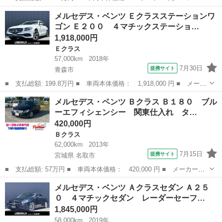
ー名： メルセデス・ベンツ ■ 車種名： ＧＬＣ ■ グレード
青森
青森市
ベンツ（メルセデス）
メルセデス・ベンツ Ｅクラスステーションワ
名： ＧＬＣ２５０ ４マチック クーペスポーツ（本革仕様） ガ
ゴン Ｅ２００ ４マチックステーショ…
ラススライデ...
1,918,000円
Ｅクラス
57,000km
2018年
7月30日
提携サイト
青森市
■ 支払総額: 199.8万円 ■ 車両本体価格： 1,918,000 円 ■ メーカ
ー名： メルセデス・ベンツ ■ 車種名： Ｅクラスステーションワ
青森
青森市
Ｅクラス
メルセデス・ベンツ Ｂクラス Ｂ１８０ ブル
ゴン ■ グレード名： Ｅ２００ ４マチックステーションワゴンア
ーエフィシェンシー 関東仕入れ タ…
バンギャ...
420,000円
Ｂクラス
62,000km
2013年
7月15日
提携サイト
宮城県 名取市
■ 支払総額: 57万円 ■ 車両本体価格： 420,000 円 ■ メーカー
名： メルセデス・ベンツ ■ 車種名： Ｂクラス ■ グレード
宮城
名取市
Ｂクラス
メルセデス・ベンツ Ａクラスセダン Ａ２５
名： Ｂ１８０ ブルーエフィシェンシー 関東仕入れ ターボ Ｂ
０ ４マチックセダン レーダーセーフ…
ｌｕｅｔｏｏｔｈオー...
1,845,000円
58,000km
2019年