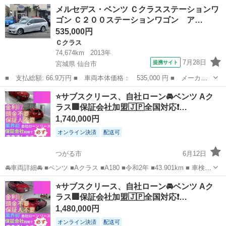
月々30.000円 🚙車両装備🚙 ■ナビ ■TV ■バックカメラ ■ドライブレコ
青森
黒石市
ベンツ（メルセデス）
車両
メルセデス・ベンツ Ｃクラスステーションワ
ーダー ■プッシュスタート ■ETC 他 🚗頭金な...
ゴン Ｃ２００ステーションワゴン ア…
535,000円
Ｃクラス
74,674km
2013年
7月28日
提携サイト
宮城県 仙台市
■ 支払総額: 66.9万円 ■ 車両本体価格： 535,000 円 ■ メーカー
名： メルセデス・ベンツ ■ 車種名： Ｃクラスステーションワゴ
宮城
仙台市
Ｃクラス
⭐️サブスクリース、自社ローン🚘️ベンツ Aク
ン ■ グレード名： Ｃ２００ステーションワゴン アバンギャル
ラス🏢保証会社加盟🇯🇵全国対応❗…
ド ＨＤＤナビ...
1,740,000円
オンライン決済
配送可
つがる市
6月12日
🚘車両詳細🚘 ■ベンツ ■Aクラス ■A180 ■令和2年 ■43.901km ■ 車検2
年付 ■月々30.000円 🚙車両装備🚙 ■ナビ ■TV ■バックカメラ ■ドライ
青森
つがる市
ベンツ（メルセデス）
車両
⭐️サブスクリース、自社ローン🚘️ベンツ Aク
ブレコーダー ■プッシュスタート ■ETC 他 ...
ラス🏢保証会社加盟🇯🇵全国対応❗…
1,480,000円
オンライン決済
配送可