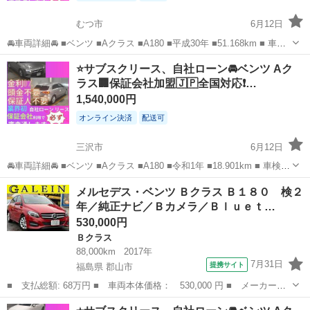
むつ市
6月12日
🚘車両詳細🚘 ■ベンツ ■Aクラス ■A180 ■平成30年 ■51.168km ■ 車検2
年付 ■月々30.000円 🚙車両装備🚙 ■ナビ ■TV ■バックカメラ ■ドライ
青森
むつ市
ベンツ（メルセデス）
車両
⭐️サブスクリース、自社ローン🚘️ベンツ Aク
ブレコーダー ■プッシュスタート ■ETC 他...
ラス🏢保証会社加盟🇯🇵全国対応❗…
1,540,000円
オンライン決済
配送可
三沢市
6月12日
🚘車両詳細🚘 ■ベンツ ■Aクラス ■A180 ■令和1年 ■18.901km ■ 車検2
年付 ■月々30.000円 🚙車両装備🚙 ■ナビ ■TV ■バックカメラ ■ドライ
青森
三沢市
ベンツ（メルセデス）
車両
メルセデス・ベンツ Ｂクラス Ｂ１８０ 検２
ブレコーダー ■プッシュスタート ■ETC 他 ...
年／純正ナビ／Ｂカメラ／Ｂｌｕｅｔ…
530,000円
Ｂクラス
88,000km
2017年
7月31日
提携サイト
福島県 郡山市
■ 支払総額: 68万円 ■ 車両本体価格： 530,000 円 ■ メーカー
名： メルセデス・ベンツ ■ 車種名： Ｂクラス ■ グレード
福島
郡山市
Ｂクラス