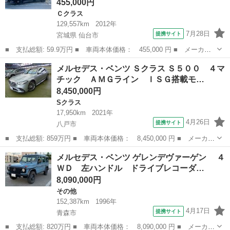
455,000円
Ｃクラス
129,557km
2012年
7月28日
提携サイト
宮城県 仙台市
■ 支払総額: 59.9万円 ■ 車両本体価格： 455,000 円 ■ メーカー
名： メルセデス・ベンツ ■ 車種名： Ｃクラスステーションワゴ
宮城
仙台市
Ｃクラス
メルセデス・ベンツ Ｓクラス Ｓ５００ ４マ
ン ■ グレード名： Ｃ２００ブルーエフィシェンシーワゴンアバン
チック ＡＭＧライン ＩＳＧ搭載モ…
Ｇ 右ハンド...
8,450,000円
Sクラス
17,950km
2021年
4月26日
提携サイト
八戸市
■ 支払総額: 859万円 ■ 車両本体価格： 8,450,000 円 ■ メーカー
名： メルセデス・ベンツ ■ 車種名： Ｓクラス ■ グレード
青森
八戸市
Sクラス
メルセデス・ベンツ ゲレンデヴァーゲン ４
名： Ｓ５００ ４マチック ＡＭＧライン ＩＳＧ搭載モデル ４
ＷＤ 左ハンドル ドライブレコーダ…
ＷＤ レザーエ...
8,090,000円
その他
152,387km
1996年
4月17日
提携サイト
青森市
■ 支払総額: 820万円 ■ 車両本体価格： 8,090,000 円 ■ メーカー