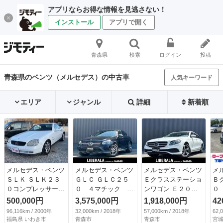
アプリならお得な情報を見逃さない！
インストール
アプリで開く
青森県
検索
ログイン
投稿
青森県のベンツ（メルセデス）の中古車
人気キーワード
エリア
ジャンル
詳細
新着順
メルセデス・ベンツ
メルセデス・ベンツ
メルセデス・ベンツ
メ
ＳＬＫ ＳＬＫ２３
ＧＬＣ ＧＬＣ２５
Ｅクラスステーショ
Ｂ
０コンプレッサー
０ ４マチック ク
ンワゴン Ｅ２０
０
オープンカー 左ハ
ーペスポーツ（本革
０ ４マチックステ
ェ
500,000円
3,575,000円
1,918,000円
42
ンドル ドライブレ
仕様） ガラススラ
ーションワゴンアバ
れ
96,116km / 2000年
32,000km / 2018年
57,000km / 2018年
62,
コーダー ナビ オ
イディングルーフ
ンギャルド レーダ
ｅ
福島県 いわき市
青森市
青森市
宮城