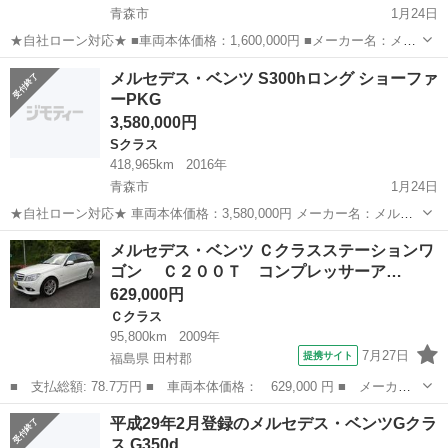
青森市
1月24日
★自社ローン対応★ ■車両本体価格：1,600,000円 ■メーカー名：メル
セデス・ベンツ ■車種名：S550L ■排気量：5,500cc ■年式：H18年 ■
青森
青森市
Sクラス
ベンツ
メルセデス・ベンツ S300hロング ショーファ
走行距離：129,032km ■色名：パール...
ーPKG
3,580,000円
Sクラス
418,965km
2016年
青森市
1月24日
★自社ローン対応★ 車両本体価格：3,580,000円 メーカー名：メルセ
デス・ベンツ 車種名：S300hロング ショーファーPKG 排気量：
青森
青森市
Sクラス
ロング
メルセデス・ベンツ Ｃクラスステーションワ
2,200cc 年式：H28年 走行距離：41...
ゴン Ｃ２００Ｔ コンプレッサーア…
629,000円
Ｃクラス
95,800km
2009年
7月27日
提携サイト
福島県 田村郡
■ 支払総額: 78.7万円 ■ 車両本体価格： 629,000 円 ■ メーカー
名： メルセデス・ベンツ ■ 車種名： Ｃクラスステーションワゴ
福島
田村郡
Ｃクラス
平成29年2月登録のメルセデス・ベンツGクラ
ン ■ グレード名： Ｃ２００Ｔ コンプレッサーアバンギャル
ス G350d
ド スポーツパ...