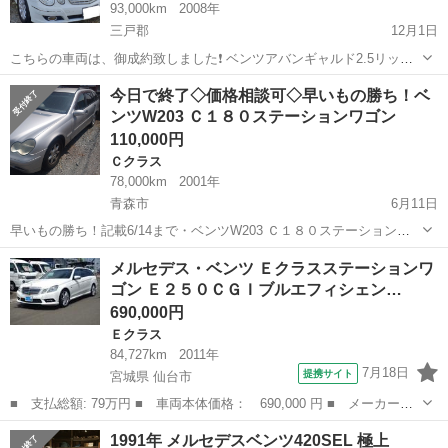
93,000km
2008年
三戸郡
12月1日
こちらの車両は、御成約致しました❗️ ベンツアバンギャルド2.5リッタ
ー 色、パールホワイト 平成19年式.FR 走行93000キロ ディーラー車 2
青森
三戸郡
Ｅクラス
ベンツ
今日で終了◇価格相談可◇早いもの勝ち！ベ
オーナー 冬タイヤ、夏タイヤ付きアルミホイール付き❗️❗️ 内装、外装、
ンツW203 Ｃ１８０ステーションワゴン
と...
110,000円
Ｃクラス
78,000km
2001年
青森市
6月11日
早いもの勝ち！記載6/14まで・ベンツW203 Ｃ１８０ステーションワ
ゴン リサイクル預託金込み 4月まで乗っていましたが、諸事情で別の
青森
青森市
Ｃクラス
ステーションワゴン
メルセデス・ベンツ Ｅクラスステーションワ
車を購入してしまい、駐車スペースが無くなるので、 泣く泣く手放す
ゴン Ｅ２５０ＣＧＩブルエフィシェン…
ことになりまし...
690,000円
Ｅクラス
84,727km
2011年
7月18日
提携サイト
宮城県 仙台市
■ 支払総額: 79万円 ■ 車両本体価格： 690,000 円 ■ メーカー
名： メルセデス・ベンツ ■ 車種名： Ｅクラスステーションワゴ
宮城
仙台市
Ｅクラス
1991年 メルセデスベンツ420SEL 極上
ン ■ グレード名： Ｅ２５０ＣＧＩブルエフィシェンシワゴン１２