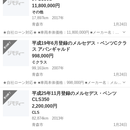
11,800,000円
その他
17,897km
2017年
青森市
1月24日
★自社ローン対応★ ■車両本体価格：11,800,000円 ■メーカー名：メ
ルセデス・ベンツ ■車種名：Gクラス G350d ■排気量：3,000cc ■年
青森
青森市
その他
ベンツ
平成19年6月登録のメルセデス・ベンツCクラ
式：H29年 ■走行距離：17,897km ■色...
ス アバンギャルド
998,000円
Ｃクラス
99,161km
2007年
青森市
1月24日
★自社ローン対応★ ■車両本体価格：998,000円 ■メーカー名：メルセ
デス・ベンツ ■車種名：Cクラス アバンギャルド ■排気量：2,500cc ■
青森
青森市
Ｃクラス
ベンツ
平成25年11月登録のメルセデス・ベンツ
年式：H19年 ■走行距離：99,161km ■色名...
CLS350
2,200,000円
CLS
82,874km
2013年
青森市
1月24日