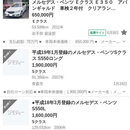
メルセデス・ベンツ Ｅクラス Ｅ３５０ アバ
も場所を取りません(^.^) 駆動はリアエンジン、リア駆動なので冬道は
ンギャルド 車検２年付 クリアラン…
厳しいかも知れませ...
650,000円
Ｅクラス
53,599km
2011年
6月9日
提携サイト
岩手県 紫波郡
■ 支払総額: 78万円 ■ 車両本体価格： 650,000 円 ■ メーカー
名： メルセデス・ベンツ ■ 車種名： Ｅクラス ■ グレード
岩手
紫波郡
Ｅクラス
平成19年1月登録のメルセデス・ベンツSクラ
名： Ｅ３５０ アバンギャルド 車検２年付 クリアランスソナ
ス S550ロング
ー オートクルーズコン...
1,900,000円
Sクラス
91,386km
2007年
青森市
1月24日
★自社ローン対応★ ■車両本体価格：1,900,000円 ■メーカー名：メル
セデス・ベンツ ■車種名：Sクラス S550ロング ■排気量：5,500cc ■年
青森
青森市
Sクラス
ロング
●平成18年3月登録のメルセデス・ベンツ
式：H19年 ■走行距離：91,386km ■...
S550L
1,600,000円
Sクラス
129,032km
2006年