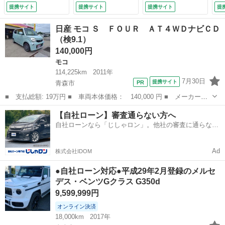
ートクルーズコント
Ｂｕｒｍｅｓｔｅ
ーセーフティパッケ
ィ
提携サイト
提携サイト
提携サイト
提
ロール ＡＴ シー
ｒ 本革シート 純
ージ 純正ナビ フ
Ｖ
トヒーター アルミ
正ナビ レーダーセ
ルセグＴＶ ３６
Ｅ
日産 モコ Ｓ ＦＯＵＲ ＡＴ４ＷＤナビＣＤ
ホイール ＡＢＳ
ーフティ エアバラ
０°カメラ パワー
ド
（検9.1）
カセット エアコ
ンスパッケージ ヘ
シート シートヒー
ク
140,000円
ン パワーウィンド
ッドアップディスプ
ター ハーフレザー
ル
ウ （検9.2）
レイ パワーバック
シート パワーバッ
Ａ
モコ
ドア シートヒータ
クドア アンビエン
ェ
114,225km
2011年
ー 純正アルミ 関
トライト 純正アル
付
7月30日
提携サイト
青森市
東仕入 （検9.7）
ミホイール ＬＥＤ
■ 支払総額: 19万円 ■ 車両本体価格： 140,000 円 ■ メーカー
ヘッドライト （検
名： 日産 ■ 車種名： モコ ■ グレード名： Ｓ ＦＯＵＲ Ａ
9.12）
青森
青森市
モコ
車両
【自社ローン】審査通らない方へ
Ｔ４ＷＤナビＣＤ ■ 排気量： 660cc ■ ドア枚数： 5D ■ ミッシ
自社ローンなら「じしゃロン」。他社の審査に通らなか
ョ...
った方も
Ad
株式会社IDOM
●自社ローン対応●平成29年2月登録のメルセ
デス・ベンツGクラス G350d
9,599,999円
オンライン決済
18,000km
2017年