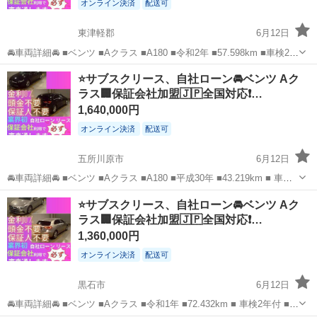
オンライン決済
配送可
東津軽郡
6月12日
🚘車両詳細🚘 ■ベンツ ■Aクラス ■A180 ■令和2年 ■57.598km ■車検2年
付 ■月々30.000円 🚙車両装備🚙 ■ナビ ■TV ■バックカメラ ■ドライブ
青森
東津軽郡
ベンツ（メルセデス）
車両
⭐️サブスクリース、自社ローン🚘️ベンツ Aク
レコーダー ■プッシュスタート ■ETC 他 ...
ラス🏢保証会社加盟🇯🇵全国対応❗…
1,640,000円
オンライン決済
配送可
五所川原市
6月12日
🚘車両詳細🚘 ■ベンツ ■Aクラス ■A180 ■平成30年 ■43.219km ■ 車検2
年付 ■月々30.000円 🚙車両装備🚙 ■ナビ ■TV ■バックカメラ ■ドライ
青森
五所川原市
ベンツ（メルセデス）
車両
⭐️サブスクリース、自社ローン🚘️ベンツ Aク
ブレコーダー ■プッシュスタート ■ETC 他...
ラス🏢保証会社加盟🇯🇵全国対応❗…
1,360,000円
オンライン決済
配送可
黒石市
6月12日
🚘車両詳細🚘 ■ベンツ ■Aクラス ■令和1年 ■72.432km ■ 車検2年付 ■