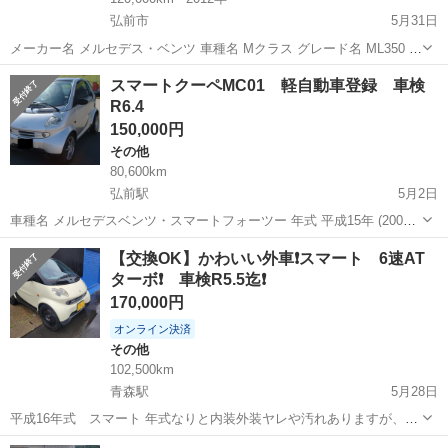
弘前市
5月31日
メーカー名 メルセデス・ベンツ 車種名 Mクラス グレード名 ML350 4
マチック 4WD 年式 平成24年 (2012年) 9月 排気量 2,980 cc 走行距離
青森
弘前市
その他
走行距離
スマートクーペMC01 軽自動車登録 車検
120,000 km 走行距離の状態 実走...
R6.4
150,000円
その他
80,600km
弘前駅
5月2日
車種名 メルセデスベンツ・スマートフォーツー 年式 平成15年 (2003
年) 1月 色 シルバー系 車検有効期限 令和6年4月まで ミッション オ
青森
弘前市
弘前駅
その他
ミッション
【交換OK】かわいい外車❗スマート 6速AT
ートマチック(AT) 型式 GHーMC01M 駆動方式 ...
ターボ❗ 車検R5.5迄❗
170,000円
オンライン決済
その他
102,500km
青森駅
5月28日
平成16年式 スマート 年式なりと内装外装ヤレや汚れありますが、ま
だまだ乗れると思います！ とても小さいので小回り効きますし、駐車
青森
青森市
青森駅
その他
外車