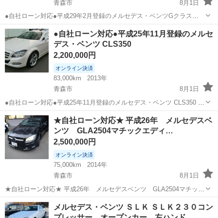
青森市
8月1日
●自社ローン対応●平成29年2月登録のメルセデス・ベンツGクラス
G350d 〇自社ローン対応中古車販売〇 ☆どなたでもローン対応可能
青森
青森市
ベンツ（メルセデス）
車両
●自社ローン対応●平成25年11月登録のメルセ
☆ １、勤続年数の短い方や自営業の方 ２、パートを
デス・ベンツ CLS350
される主...
2,200,000円
オンライン決済
83,000km
2013年
青森市
8月1日
●自社ローン対応●平成25年11月登録のメルセデス・ベンツ CLS350 〇
自社ローン対応中古車販売〇 ☆どなたでもローン対応可能☆
青森
青森市
ベンツ（メルセデス）
車両
★自社ローン対応★ 平成26年 メルセデスベ
１、勤続年数の短い方や自営業の方 ２、パートをされる主婦
ンツ GLA2504マチックエディ…
の...
2,500,000円
オンライン決済
75,000km
2014年
青森市
8月1日
★自社ローン対応★ 平成26年 メルセデスベンツ GLA2504マチック
エディション1 車両本体価格：2,500,000円 メーカー名：メルセデスベ
青森
青森市
ベンツ（メルセデス）
GLA
メルセデス・ベンツ ＳＬＫ ＳＬＫ２３０コン
ンツ 車種名：GLA2504マチックエディション1 ...
プレッサー オープンカー 左ハンド…