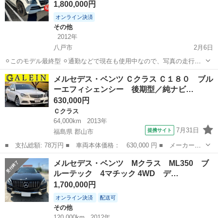
1,800,000円
オンライン決済
その他
2012年
八戸市
2月6日
⚪︎このモデル最終型 ⚪︎通勤などで現在も使用中なので、写真の走行距
離より増える可能性あり ⚪︎現状受け渡し ⚪︎現車確認OK ⚪︎車検24年8月
青森
八戸市
その他
走行距離
メルセデス・ベンツ Ｃクラス Ｃ１８０ ブル
⚪︎昨年オルタネーター、エアコンコンプレッサー、ベルト交換済み
ーエフィシェンシー 後期型／純ナビ…
630,000円
Ｃクラス
64,000km
2013年
7月31日
提携サイト
福島県 郡山市
■ 支払総額: 78万円 ■ 車両本体価格： 630,000 円 ■ メーカー
名： メルセデス・ベンツ ■ 車種名： Ｃクラス ■ グレード
福島
郡山市
Ｃクラス
メルセデス・ベンツ Mクラス ML350 ブ
名： Ｃ１８０ ブルーエフィシェンシー 後期型／純ナビ／Ｂカメ
ルーテック 4マチック 4WD デ…
／Ｂｌｕｅｔｏｏｔｈ...
1,700,000円
オンライン決済
配送可
その他
120,000km
2012年