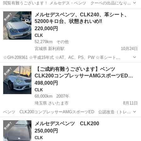
閲覧有難うございます！ メルセデス・ベンツ クーペの出品になりま
す。 337000円、車両交換も受け付けます。マニュアル車のみです。
沖縄
宜野湾市
CLK
ベンツ
メルセデスベンツ、CLK240、革シート、
（セダン、クーペ、ステーションワゴン、etc…） 詳細 ■clk200
52000キロ台、状態きれいめ‼️
compresso...
220,000円
CLK
52,279km
その他
宮城県 新利府駅
10月24日
☆GH-209361 ☆平成15年式 ☆AT、AC、PS、PW ☆革シート
☆52000km台 走行は特に問題ありません。 車内清掃や整備点検はして
宮城
宮城郡
新利府駅
CLK
メルセデスベンツ
【ご成約有難うございます】ベンツ
おりませんので、この値段です。車検は外注になります。 ノークレー
CLK200コンプレッサーAMGスポーツED…
ム、ノーリ...
498,000円
CLK
68,000km
2007年
埼玉県 さいたま市
8月11日
ベンツ CLK200コンプレッサーAMGスポーツED 公認改造（トレッ
ド10cmワイド化）・ナビ・バックカメラ・ETC・デジタルインナーミ
埼玉
さいたま市
CLK
AMG
メルセデスベンツ CLK200
ラー 2007年式（H19）車検：令和6年11月まで。 走行距離：
250,000円
68,000...
CLK