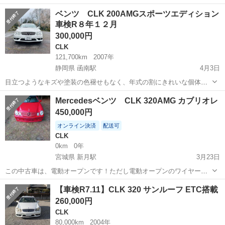
神奈川
相模原市
相模大野駅
CLK
走行距離
ベンツ CLK 200AMGスポーツエディション
車検R８年１２月
300,000円
CLK
121,700km
2007年
静岡県 函南駅
4月3日
目立つようなキズや塗装の色褪せもなく、年式の割にきれいな個体か
と思いますが、気になる方は可能な限り現車確認をお願い致します。
静岡
伊豆の国市
函南駅
CLK
AMG
Mercedesベンツ CLK 320AMG カブリオレ
現車確認できない方はコメント欄よりご質問下さい。なおお引渡しは
450,000円
現状渡しにつき、ノークレーム・ノーリタ...
オンライン決済
配送可
CLK
0km
0年
宮城県 新月駅
3月23日
この中古車は、電動オープンです！ただし電動オープンのワイヤーが
切れています。雨漏りなどは一切ありません！スタッドレス付きの価
宮城
気仙沼市
新月駅
CLK
カブリオレ
【車検R7.11】CLK 320 サンルーフ ETC搭載
格です！日中は昼仕事なので夕方4時位に連絡致します。車検切れです
260,000円
がエンジンは状態は良好です！仮ナンバ...
CLK
80,000km
2004年