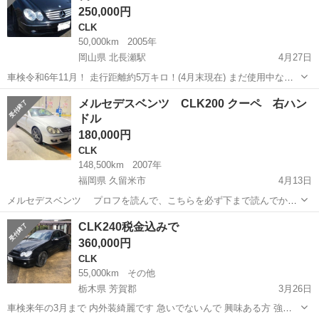
250,000円
CLK
50,000km
2005年
岡山県 北長瀬駅
4月27日
車検令和6年11月！ 走行距離約5万キロ！(4月末現在) まだ使用中なの
で距離は若干延びると思います。 黒色 鍵のかかりがあまり良くないの
岡山
岡山市
北長瀬駅
CLK
走行距離
メルセデスベンツ CLK200 クーペ 右ハン
で、もしかするとドア内のセンサーが悪いかもしれません。 手動では
ドル
問題なし。 後ろバ...
180,000円
CLK
148,500km
2007年
福岡県 久留米市
4月13日
メルセデスベンツ プロフを読んで、こちらを必ず下まで読んでから
の質問お願い致します。 明らかに読まずに質問された方はブロック致
福岡
久留米市
CLK
メルセデスベンツ
CLK240税金込みで
します。 この車両は値引きしません。 2021/6/16 返事がない場合、ブ
360,000円
ロックもしたりしま...
CLK
55,000km
その他
栃木県 芳賀郡
3月26日
車検来年の3月まで 内外装綺麗です 急いでないんで 興味ある方 強化