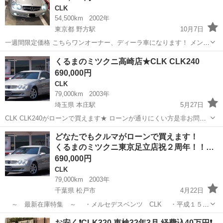
CLK
54,500km
2002年
東京都 野方駅
10月7日
一週間限定価格 こちらワンオーナー、ディーラ車になります！ メンテ
ナンスは前オーナーから私までしっかりとさせて頂いてます！ 車検31
東京
中野区
野方駅
CLK
耐久
くるまのミツクニ高崎店★CLK CLK240
年12月 シルバー メンテナンスナンス内容 ・3000キロ毎にモービル1オ
690,000円
イルで交換 ・...
CLK
79,000km
2003年
埼玉県 本庄駅
5月27日
CLK CLK240がローンで買えます★ ローンが通りにくい方是非お問い
合わせ下さい★ DVDナビ アルミホイール ETC HIDライト キーレス 電
埼玉
本庄市
本庄駅
CLK
ローン
どなたでもクルマがローンで買えます！
動シート ウィンカーミラー 車検２年渡し 完全自社...
くるまのミツクニ東京足立店祝２周年！！…
690,000円
CLK
79,000km
2003年
千葉県 松戸市
4月22日
～ 最新在庫特集 ～ ・メルセデスベンツ CLK ・平成１５年
８月 ・７９０００ｋｍ ・シルバー ・修復歴現状 お陰様で、
千葉
松戸市
CLK
ミツクニ
お安く❗️CLK320 車検32年3月 経費込40万円❗️