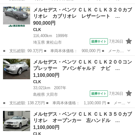
名： メルセデス・ベンツ ■ 車種名： ＣＬＫ ■ グレード名：
埼玉
東松山市
CLK
メルセデス・ベンツ ＣＬＫ ＣＬＫ３２０カブ
ＣＬＫ３２０カブリオレ カブリオレ レザーシート シートヒータ
リオレ カブリオレ レザーシート …
ー ＧＰＳレ...
900,000円
CLK
116,400km
1999年
7月26日
提携サイト
埼玉県 東松山市
■ 支払総額: 99.3万円 ■ 車両本体価格： 900,000 円 ■ メーカー
名： メルセデス・ベンツ ■ 車種名： ＣＬＫ ■ グレード名：
埼玉
東松山市
CLK
メルセデス・ベンツ ＣＬＫ ＣＬＫ２００コン
ＣＬＫ３２０カブリオレ カブリオレ レザーシート シートヒータ
プレッサー アバンギャルド ナビ …
ー ＧＰＳレ...
1,100,000円
CLK
33,021km
2007年
7月26日
提携サイト
島根県 大田市
■ 支払総額: 138.2万円 ■ 車両本体価格： 1,100,000 円 ■ メーカ
ー名： メルセデス・ベンツ ■ 車種名： ＣＬＫ ■ グレード
島根
大田市
CLK
メルセデス・ベンツ ＣＬＫ ＣＬＫ３５０カブ
名： ＣＬＫ２００コンプレッサー アバンギャルド ナビ ＴＶ
リオレ オープンカー 左ハンドル …
■ 排気量：...
1,100,000円
CLK