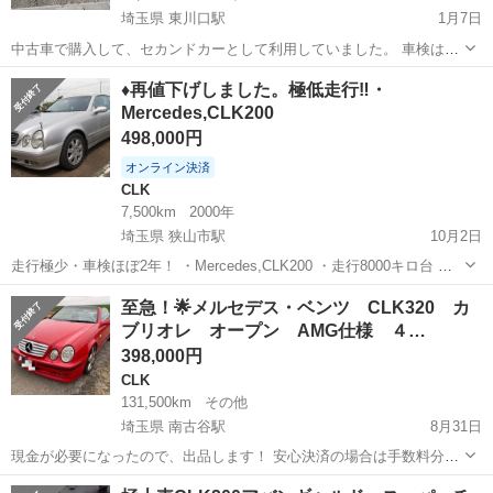
埼玉県 東川口駅
1月7日
中古車で購入して、セカンドカーとして利用していました。 車検は来
年令和7年11月までなので、一年近く残っています。 ETC搭載です。
埼玉
川口市
東川口駅
CLK
カー
♦再値下げしました。極低走行‼️・
年式の割には状態は良いと思います。 最近バッテリーを新品に交換し
Mercedes,CLK200
ました。 ご購入時に30...
498,000円
オンライン決済
CLK
7,500km
2000年
埼玉県 狭山市駅
10月2日
走行極少・車検ほぼ2年！ ・Mercedes,CLK200 ・走行8000キロ台 ・
登録2000年 ＊走行は.８千キロ台で、 慣らし運転中とも言える距離で
埼玉
狭山市
狭山市駅
CLK
新車
至急！🌟メルセデス・ベンツ CLK320 カ
す。 登録から24年経過してますので 内外装共に経年劣化してる部分
ブリオレ オープン AMG仕様 ４…
...
398,000円
CLK
131,500km
その他
埼玉県 南古谷駅
8月31日
現金が必要になったので、出品します！ 安心決済の場合は手数料分は
少し上乗せさせていただきます。 なかなか普段乗れない車なので楽し
埼玉
川越市
南古谷駅
CLK
車両