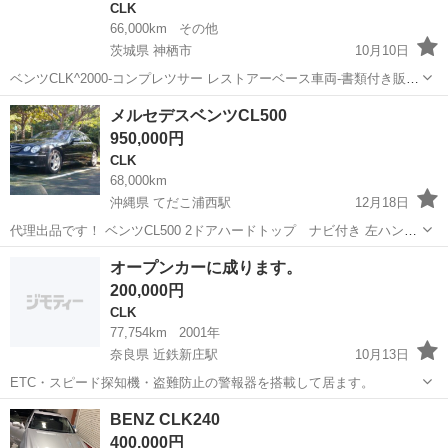
CLK
66,000km
その他
茨城県 神栖市
10月10日
ベンツCLK^2000-コンプレツサー レストアーベース車両-書類付き販売
です 興味の有る方問合せ下さい ウインチ付きローダーにて移動問題有
茨城
神栖市
CLK
ベンツ
メルセデスベンツCL500
りません
950,000円
CLK
68,000km
沖縄県 てだこ浦西駅
12月18日
代理出品です！ ベンツCL500 2ドアハードトップ ナビ付き 左ハンド
ル 走行距離68000 車検R3.7 低走行で不具合なく、力があって乗ってて
沖縄
国頭郡
てだこ浦西駅
CLK
メルセデスベンツ
オープンカーに成ります。
楽しい車両です！ 興味のある方宜しくお願いします❗(多少の値引き可
200,000円
能です！)
CLK
77,754km
2001年
奈良県 近鉄新庄駅
10月13日
ETC・スピード探知機・盗難防止の警報器を搭載して居ます。
奈良
葛城市
近鉄新庄駅
CLK
オープンカー
BENZ CLK240
400,000円