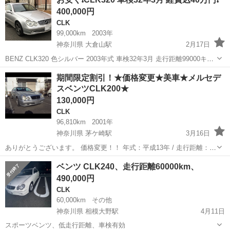
くるまのミツクニ足立店は設立２周年を迎える事ができま...
400,000円
CLK
99,000km
2003年
神奈川県 大倉山駅
2月17日
BENZ CLK320 色シルバー 2003年式 車検32年3月 走行距離99000キロ
AMG18インチアルミ 黒本皮シート スライディングルーフ 機関、内外
神奈川
横浜市
大倉山駅
CLK
AMG
期間限定割引！★価格変更★美車★メルセデ
装ともに極上のCLKです！ 整備ばっちりして絶好調です。 ボディ...
スベンツCLK200★
130,000円
CLK
96,810km
2001年
神奈川県 茅ケ崎駅
3月16日
ありがとうございます。 価格変更！！ 年式：平成13年 / 走行距離：
96,810 km / 修復歴：なし / 車検： 平成28年6月終了 自動車基本情報
神奈川
茅ヶ崎市
茅ケ崎駅
CLK
mini
ベンツ CLK240、走行距離60000km、
メーカー名:メルセデス・ベンツ 車種名:CLK200 グレード名:コ...
490,000円
CLK
60,000km
その他
神奈川県 相模大野駅
4月11日
スポーツベンツ、低走行距離、車検有効