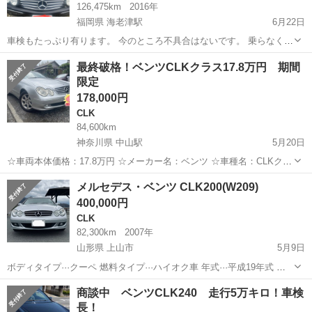
126,475km
2016年
福岡県 海老津駅
6月22日
車検もたっぷり有ります。 今のところ不具合はないです。 乗らなくな
ったので出品しました。
福岡
遠賀郡
海老津駅
CLK
メルセデスベンツ
最終破格！ベンツCLKクラス17.8万円 期間
限定
178,000円
CLK
84,600km
神奈川県 中山駅
5月20日
☆車両本体価格：17.8万円 ☆メーカー名：ベンツ ☆車種名：CLKクラ
ス ☆グレード名：CLK240 クーペ クルコン キーレス×2 パワーシー
神奈川
横浜市
中山駅
CLK
ベンツ
メルセデス・ベンツ CLK200(W209)
ト ステアリングスイッチ CDチェンジャー エアコン パワーウィ
400,000円
ンド E...
CLK
82,300km
2007年
山形県 上山市
5月9日
ボディタイプ···クーペ 燃料タイプ···ハイオク車 年式···平成19年式 走
行距離···8万 〜 8.9万km(普段使いに使用している為伸びる可能性あり)
山形
上山市
CLK
令和5年
商談中 ベンツCLK240 走行5万キロ！車検
修復歴…なし 車検…令和5年12月迄 ETC バックカメラ ク...
長！