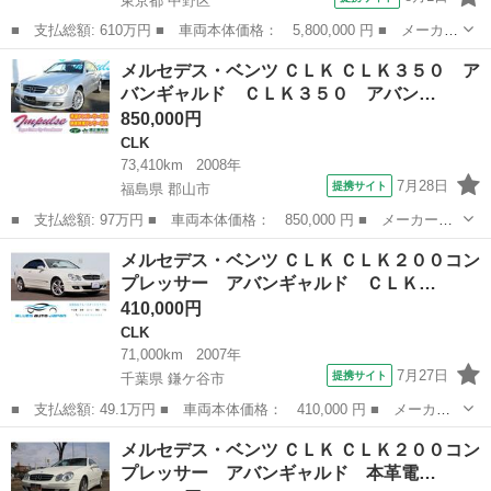
東京都 中野区
■ 支払総額: 610万円 ■ 車両本体価格： 5,800,000 円 ■ メーカー
名： メルセデス・ベンツ ■ 車種名： ＣＬＫ ■ グレード名：
東京
中野区
CLK
メルセデス・ベンツ ＣＬＫ ＣＬＫ３５０ ア
ＣＬＫ３５０カブリオレ オーダー生産車両 幌新品張り替 白革
バンギャルド ＣＬＫ３５０ アバン…
■ 排気量...
850,000円
CLK
73,410km
2008年
7月28日
提携サイト
福島県 郡山市
■ 支払総額: 97万円 ■ 車両本体価格： 850,000 円 ■ メーカー
名： メルセデス・ベンツ ■ 車種名： ＣＬＫ ■ グレード名：
福島
郡山市
CLK
メルセデス・ベンツ ＣＬＫ ＣＬＫ２００コン
ＣＬＫ３５０ アバンギャルド ＣＬＫ３５０ アバンギャルド 本
プレッサー アバンギャルド ＣＬＫ…
革シート サンル...
410,000円
CLK
71,000km
2007年
7月27日
提携サイト
千葉県 鎌ケ谷市
■ 支払総額: 49.1万円 ■ 車両本体価格： 410,000 円 ■ メーカー
名： メルセデス・ベンツ ■ 車種名： ＣＬＫ ■ グレード名：
千葉
鎌ケ谷市
CLK
メルセデス・ベンツ ＣＬＫ ＣＬＫ２００コン
ＣＬＫ２００コンプレッサー アバンギャルド ＣＬＫ２００コンプ
プレッサー アバンギャルド 本革電…
レッサー ア...