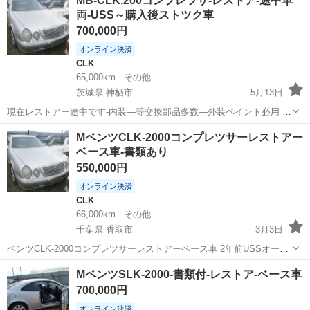
MB-CLK.200コンプレツサ-レストア-途中車
ＣＬＫ３５０カブリオレ カルサイトホワイト ブラック幌（電動オ
両-USS～購入後ストツク車
ープン） ...
700,000円
オンライン決済
CLK
65,000km
その他
茨城県 神栖市
5月13日
現在レストアー途中です-内装―等交換部品多数―外装ペイント必用 業
者さん又はプライベートでレストアに興味の有る方など 気軽に相談く
茨城
神栖市
CLK
車両
MベンツCLK-2000コンプレツサーレストアー
ださい メルセデス―ベンツ社がツーリングのベースにした同型の綺麗
ベース車-書類あり
なスタイルのクーペです ...
550,000円
オンライン決済
CLK
66,000km
その他
千葉県 香取市
3月3日
ベンツCLK-2000コンプレツサーレストアーベース車 2年前USSオーク
ションより購入―その後レストアーの為に保管ストツクの車です 2年
千葉
香取市
CLK
MベンツSLK-2000-書類付-レストア-ベース車
以上放置の車ですのでレストアーでの各部リペアーが必要かと思いま
700,000円
す レストアーを手...
オンライン決済