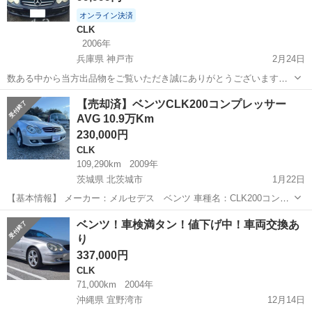
オンライン決済
CLK
2006年
兵庫県 神戸市
2月24日
数ある中から当方出品物をご覧いただき誠にありがとうございます。
神戸市中央区より出品しております。部品取りとして出品してますの
兵庫
神戸市
CLK
メルセデスベンツ
【売却済】ベンツCLK200コンプレッサー
で最後までコメントをお読みいただきますようお願いします。値引
AVG 10.9万Km
き、個人分割は一切しませんのでこの価格で...
230,000円
CLK
109,290km
2009年
茨城県 北茨城市
1月22日
【基本情報】 メーカー：メルセデス ベンツ 車種名：CLK200コンプ
レッサー AVG 排気量：1,790cc 年式：平成21年(2009年)8月 走行距
茨城
北茨城市
CLK
走行距離
ベンツ！車検満タン！値下げ中！車両交換あ
離：109,290km(少しのびます) 走行距離の状態：実走...
り
337,000円
CLK
71,000km
2004年
沖縄県 宜野湾市
12月14日