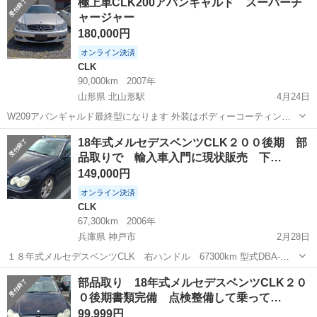
極上車CLK200アバンギャルド スーパーチ
く乗れます！ ソアラなどの国産の４人乗りとは違い、車内も広々して
ャージャー
ます！ 令和6年度分...
180,000円
オンライン決済
CLK
90,000km
2007年
山形県 北山形駅
4月24日
W209アバンギャルド最終型になります 外装はボディーコーティング
加工済みで とても綺麗です ヘッドライトはHIDに変更済みで レンズの
山形
山形市
北山形駅
CLK
エンジン
18年式メルセデスベンツCLK２００後期 部
黄ばみやくすみは全く有りません 各消耗品 油脂関係は交換済みで 中
品取りで 輸入車入門に現状販売 下…
古車販売店のクルマよ...
149,000円
オンライン決済
CLK
67,300km
2006年
兵庫県 神戸市
2月28日
１８年式メルセデスベンツCLK 右ハンドル 67300km 型式DBA-
209342 原動機271 1800CC 一時抹消 ヤナセ中古車で購入し、車検が
兵庫
神戸市
CLK
部品取り 18年式メルセデスベンツCLK２０
切れてから駐車場に長期止めております。半年ほど前までは普通にエ
０後期書類完備 点検整備して乗って…
ンジンかか...
99,999円