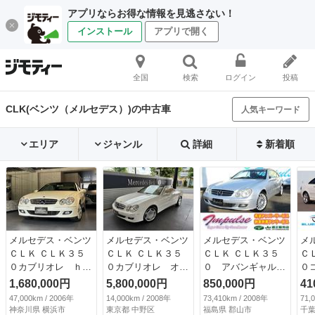
アプリならお得な情報を見逃さない！
インストール
アプリで開く
全国
検索
ログイン
投稿
CLK(ベンツ（メルセデス）)の中古車
人気キーワード
エリア
ジャンル
詳細
新着順
メルセデス・ベンツ
メルセデス・ベンツ
メルセデス・ベンツ
メ
ＣＬＫ ＣＬＫ３５
ＣＬＫ ＣＬＫ３５
ＣＬＫ ＣＬＫ３５
Ｃ
０カブリオレ ｈａ
０カブリオレ オー
０ アバンギャル
０
ｒｍａｎ／ｋａｒｄ
ダー生産車両 幌新
ド ＣＬＫ３５０
ア
1,680,000円
5,800,000円
850,000円
41
ｏｎ １オーナー
品張り替 白革
アバンギャルド 本
Ｌ
47,000km / 2006年
14,000km / 2008年
73,410km / 2008年
71,
車 ユーザー買取
（検10.4）
革シート サンルー
ッ
神奈川県 横浜市
東京都 中野区
福島県 郡山市
千葉