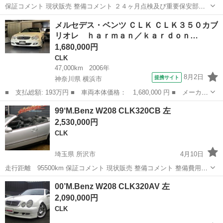
保証コメント 現状販売 整備コメント ２４ヶ月点検及び重要保安部品
等の交換、消耗品等も全て含みます 《内外装の補修等は含みませんの
栃木
佐野市
CLK
左ハンドル
メルセデス・ベンツ ＣＬＫ ＣＬＫ３５０カブ
で、詳しくはお問い合わせ下さい》 大判キャッチ お薦め車両！最終モ
リオレ ｈａｒｍａｎ／ｋａｒｄｏｎ…
デル・記録簿・社外１９イ...
1,680,000円
CLK
47,000km
2006年
8月2日
提携サイト
神奈川県 横浜市
■ 支払総額: 193万円 ■ 車両本体価格： 1,680,000 円 ■ メーカー
名： メルセデス・ベンツ ■ 車種名： ＣＬＫ ■ グレード名：
神奈川
横浜市
CLK
99‘M.Benz W208 CLK320CB 左
ＣＬＫ３５０カブリオレ ｈａｒｍａｎ／ｋａｒｄｏｎ １オーナー
2,530,000円
車 ユーザ...
CLK
埼玉県 所沢市
4月10日
走行距離 95500km 保証コメント 現状販売 整備コメント 整備費用別
途 大判キャッチ お買得車両！社外１８ＡＷ 付加文 １９９９年モデル
埼玉
所沢市
CLK
左ハンドル
00’M.Benz W208 CLK320AV 左
☆ディーラー車・左ハンドル <<その他基本情報>> 車台番号 W...
2,090,000円
CLK