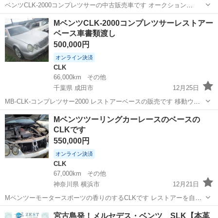
ベンツCLK-2000コンプレツサーの中古販売車です オークション
―USSより購入後ストツクの車です 勿論書類ありですが―ロングスト
千葉
成田市
CLK
MベンツCLK-2000コンプレツサーレストアー
ツクの為各部チエツクが必要です 興味の有る方連絡をお待ちしており
ベース車書類渡し
ます 神崎ユーズ...
500,000円
オンライン決済
CLK
66,000km
その他
千葉県 成田市
12月25日
MB-CLK-コンプレツサー2000 レストアーベースの販売です 移動ウイ
ンチ付きローダーにて可 リーズナブル価格での販売です
千葉
成田市
CLK
ベンツ
Mベンツツーリングカーレースのベースの
CLKです
550,000円
オンライン決済
CLK
67,000km
その他
神奈川県 横浜市
12月21日
Mベンツーモータースポーツの香りのするCLKです レストアーを自分
でやつて見たい方―プライベートメカの方 ベンツチュニング工場の皆
神奈川
横浜市
CLK
宮古島発！メルセデス・ベンツ SLK【本革
さま 自分有の素晴らしいCLKを作り上げてください 不明な点は質問欄