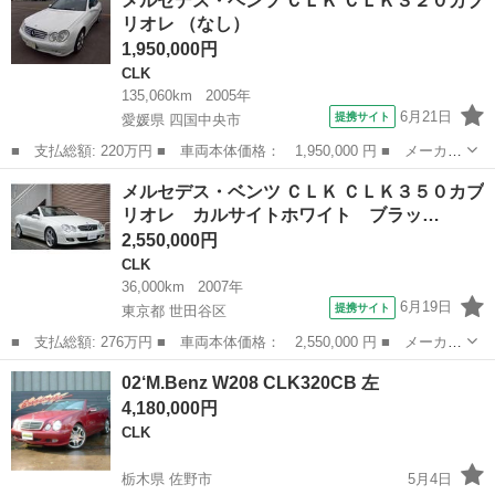
メルセデス・ベンツ ＣＬＫ ＣＬＫ３２０カブ
ＣＬＫ３５０カブリオレ ＤＶＤナビ パワーシート レザーシー
リオレ （なし）
ト ＨＩＤ クル...
1,950,000円
CLK
135,060km
2005年
6月21日
提携サイト
愛媛県 四国中央市
■ 支払総額: 220万円 ■ 車両本体価格： 1,950,000 円 ■ メーカー
名： メルセデス・ベンツ ■ 車種名： ＣＬＫ ■ グレード名：
愛媛
四国中央市
CLK
メルセデス・ベンツ ＣＬＫ ＣＬＫ３５０カブ
ＣＬＫ３２０カブリオレ ■ 排気量： 3200cc ■ ドア枚数： 2D...
リオレ カルサイトホワイト ブラッ…
2,550,000円
CLK
36,000km
2007年
6月19日
提携サイト
東京都 世田谷区
■ 支払総額: 276万円 ■ 車両本体価格： 2,550,000 円 ■ メーカー
名： メルセデス・ベンツ ■ 車種名： ＣＬＫ ■ グレード名：
東京
世田谷区
CLK
02‘M.Benz W208 CLK320CB 左
ＣＬＫ３５０カブリオレ カルサイトホワイト ブラック幌（電動オ
4,180,000円
ープン） ...
CLK
栃木県 佐野市
5月4日