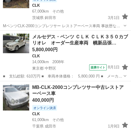
CLK
67,000km
その他
茨城県 鉾田市
3月1日
MベンツCLK-2000コンプレツサー レストアーベース車両 事故歴なし
希望の方問合せ下さい MB-hokota 車輛サービス
茨城
鉾田市
CLK
ベンツ
メルセデス・ベンツ ＣＬＫ ＣＬＫ３５０カブ
リオレ オーダー生産車両 幌新品張…
5,800,000円
CLK
14,000km
2008年
8月1日
提携サイト
東京都 中野区
■ 支払総額: 610万円 ■ 車両本体価格： 5,800,000 円 ■ メーカー
名： メルセデス・ベンツ ■ 車種名： ＣＬＫ ■ グレード名：
東京
中野区
CLK
MB-CLK-2000コンプレツサー中古レストア
ＣＬＫ３５０カブリオレ オーダー生産車両 幌新品張り替 白革
ーベース車
■ 排気量...
400,000円
オンライン決済
CLK
61,000km
その他
千葉県 成田市
1月9日