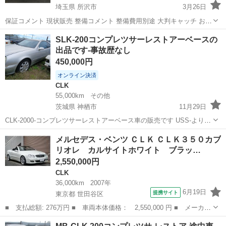
埼玉県 所沢市
3月26日
保証コメント 現状販売 整備コメント 整備費用別途 大判キャッチ お買
い車両！ローダウン・フルエアロ・社外１８インチ 付加文 ２０００年
埼玉
所沢市
CLK
左ハンドル
SLK-200コンプレツサーレストアーベースの
モデル☆ディーラー車・左ハンドル <<その他基本情報>> 車台番号
出品です-事故歴なし
WD...
450,000円
オンライン決済
CLK
55,000km
その他
茨城県 神栖市
11月29日
CLK-2000-コンプレツサーレストアーベース車の販売です USS-より購
入の車です永いストツクで程度はあまりよくありません 標示価格は現
茨城
神栖市
CLK
車両
メルセデス・ベンツ ＣＬＫ ＣＬＫ３５０カブ
状価格ですがレストアーリペアーも引き受け致しますので相談くださ
リオレ カルサイトホワイト ブラッ…
い メルセデ...
2,550,000円
CLK
36,000km
2007年
6月19日
提携サイト
東京都 世田谷区
■ 支払総額: 276万円 ■ 車両本体価格： 2,550,000 円 ■ メーカー
名： メルセデス・ベンツ ■ 車種名： ＣＬＫ ■ グレード名：
東京
世田谷区
CLK