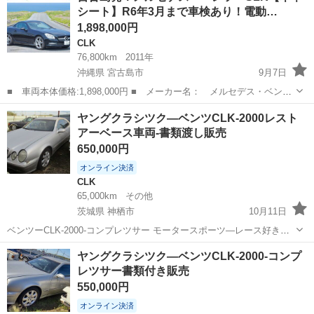
シート】R6年3月まで車検あり！電動…
より質問をお願いします
1,898,000円
CLK
76,800km
2011年
沖縄県 宮古島市
9月7日
■ 車両本体価格:1,898,000円 ■ メーカー名： メルセデス・ベンツ
■ 車種名： SLK ■ グレード名： SLK200 ブルーEF 1stアニバ
沖縄
宮古島市
CLK
車両
ヤングクラシツク―ベンツCLK-2000レスト
ーサリー 【純正ナビ】 ■ 排気量： 1800cc ■ ド...
アーベース車両-書類渡し販売
650,000円
オンライン決済
CLK
65,000km
その他
茨城県 神栖市
10月11日
ベンツーCLK-2000-コンプレツサー モータースポーツ―レース好きな
方に最適な一台です レストアー希望の方問合せ下さい ヨーロツパ選手
茨城
神栖市
CLK
車両
ヤングクラシツク―ベンツCLK-2000-コンプ
権―レースカーのベースになつた型式の車です この車についてより詳
レツサー書類付き販売
しい情報を...
550,000円
オンライン決済