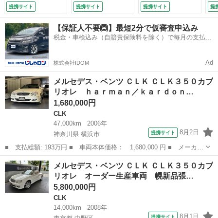
左ハンドル 屋内保
フ ＡＭＧ１８イン
ル
提携サイト
提携サイト
提携サイト
提
管 レザーシート
チＡＷ カロッツェ
パ
シートヒーター エ
リアナビ シートヒ
純
【保証人不要🙆】最短2分で仮審査申込み
アコン 電動格納ミ
ーター バックカメ
オ
税金・車検込み（自賠責保険料を除く）で毎月の支払額
ラー 定期点検記録
ラ （検9.2）
可
は一定の自社ローン🚗
あり メモリー付き
ー
パワーシート （検
8.
Ad
株式会社IDOM
9.12）
メルセデス・ベンツ ＣＬＫ ＣＬＫ３５０カブ
リオレ ｈａｒｍａｎ／ｋａｒｄｏｎ…
1,680,000円
CLK
47,000km
2006年
8月2日
提携サイト
神奈川県 横浜市
■ 支払総額: 193万円 ■ 車両本体価格： 1,680,000 円 ■ メーカー
名： メルセデス・ベンツ ■ 車種名： ＣＬＫ ■ グレード名：
神奈川
横浜市
CLK
メルセデス・ベンツ ＣＬＫ ＣＬＫ３５０カブ
ＣＬＫ３５０カブリオレ ｈａｒｍａｎ／ｋａｒｄｏｎ １オーナー
リオレ オーダー生産車両 幌新品張…
車 ユーザ...
5,800,000円
CLK
14,000km
2008年
8月1日
提携サイト