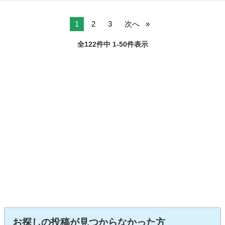
サスでローダウンです フロント235 35 19 リア 255 35 19です 値段交
栃木
芳賀郡
CLK
渉ある程度受付ます 税金などの時期なんで 置き場所の関係で値下げし
ます...
1
2
3
次へ
全122件中 1-50件表示
お探しの投稿が見つからなかった方