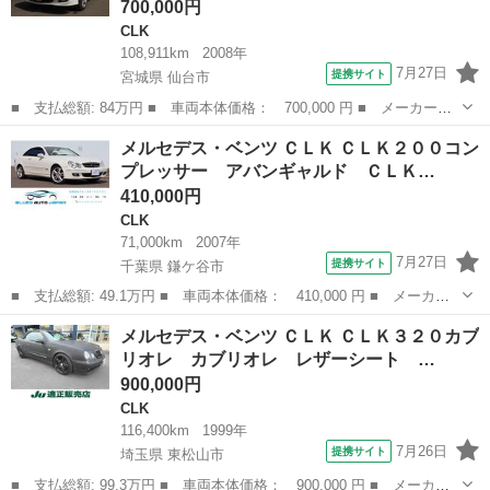
700,000円
CLK
108,911km
2008年
7月27日
提携サイト
宮城県 仙台市
■ 支払総額: 84万円 ■ 車両本体価格： 700,000 円 ■ メーカー
名： メルセデス・ベンツ ■ 車種名： ＣＬＫ ■ グレード名：
宮城
仙台市
CLK
メルセデス・ベンツ ＣＬＫ ＣＬＫ２００コン
ＣＬＫ２００コンプレッサー アバンギャルド 本革電動シート キ
プレッサー アバンギャルド ＣＬＫ…
ーレス 純正ナビ...
410,000円
CLK
71,000km
2007年
7月27日
提携サイト
千葉県 鎌ケ谷市
■ 支払総額: 49.1万円 ■ 車両本体価格： 410,000 円 ■ メーカー
名： メルセデス・ベンツ ■ 車種名： ＣＬＫ ■ グレード名：
千葉
鎌ケ谷市
CLK
メルセデス・ベンツ ＣＬＫ ＣＬＫ３２０カブ
ＣＬＫ２００コンプレッサー アバンギャルド ＣＬＫ２００コンプ
リオレ カブリオレ レザーシート …
レッサー ア...
900,000円
CLK
116,400km
1999年
7月26日
提携サイト
埼玉県 東松山市
■ 支払総額: 99.3万円 ■ 車両本体価格： 900,000 円 ■ メーカー