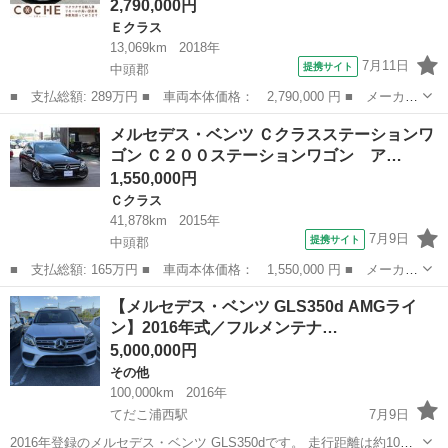
2,790,000円
Ｅクラス
13,069km
2018年
7月11日
提携サイト
中頭郡
■ 支払総額: 289万円 ■ 車両本体価格： 2,790,000 円 ■ メーカー
名： メルセデス・ベンツ ■ 車種名： Ｅクラス ■ グレード
沖縄
中頭郡
Ｅクラス
メルセデス・ベンツ Ｃクラスステーションワ
名： Ｅ２５０ アバンギャルド スポーツ ■ 排気量： 2000cc
ゴン Ｃ２００ステーションワゴン ア…
■ ド...
1,550,000円
Ｃクラス
41,878km
2015年
7月9日
提携サイト
中頭郡
■ 支払総額: 165万円 ■ 車両本体価格： 1,550,000 円 ■ メーカー
名： メルセデス・ベンツ ■ 車種名： Ｃクラスステーションワゴ
沖縄
中頭郡
Ｃクラス
【メルセデス・ベンツ GLS350d AMGライ
ン ■ グレード名： Ｃ２００ステーションワゴン アバンギャル
ン】2016年式／フルメンテナ…
ド 本土仕入...
5,000,000円
その他
100,000km
2016年
てだこ浦西駅
7月9日
2016年登録のメルセデス・ベンツ GLS350dです。 走行距離は約10万