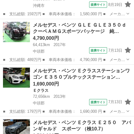
8月19日
提携サイト
沖縄市
■ 支払総額: 159万円 ■ 車両本体価格： 1,580,000 円 ■ メーカー
名： メルセデス・ベンツ ■ 車種名： ＣＬＡクラス シューティン
沖縄
沖縄市
ベンツ（メルセデス）
メルセデス・ベンツ ＧＬＥ ＧＬＥ３５０ｄ
グブレーク ■ グレード名： ＣＬＡ１８０ シューティングブレー
クーペＡＭＧスポーツパッケージ 純…
ク スポ...
4,790,000円
64,413km
2017年
7月13日
提携サイト
中頭郡
■ 支払総額: 489万円 ■ 車両本体価格： 4,790,000 円 ■ メーカー
名： メルセデス・ベンツ ■ 車種名： ＧＬＥ ■ グレード名：
沖縄
中頭郡
ベンツ（メルセデス）
メルセデス・ベンツ Ｅクラスステーションワ
ＧＬＥ３５０ｄ クーペＡＭＧスポーツパッケージ 純正ＨＤＤナビ
ゴン Ｅ３５０ブルテックステーション…
＆フルセグ...
1,690,000円
Ｅクラス
72,656km
2013年
7月13日
提携サイト
中頭郡
■ 支払総額: 179万円 ■ 車両本体価格： 1,690,000 円 ■ メーカー
名： メルセデス・ベンツ ■ 車種名： Ｅクラスステーションワゴ
沖縄
中頭郡
Ｅクラス
メルセデス・ベンツ Ｅクラス Ｅ２５０ アバ
ン ■ グレード名： Ｅ３５０ブルテックステーションワゴンアバン
ンギャルド スポーツ （検10.7）
ギャルド３...