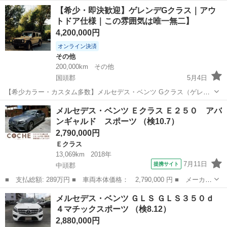
名： メルセデス・ベンツ ■ 車種名： Ａクラス ■ グレード
沖縄
中頭郡
Ａクラス
【希少・即決歓迎】ゲレンデGクラス｜アウ
名： Ａ２００ｄ ＡＭＧライン ディーゼル マクストンエアロ
トドア仕様｜この雰囲気は唯一無二】
パナメリカーナ...
4,200,000円
オンライン決済
その他
200,000km
その他
国頭郡
5月4日
【希少カラー・カスタム多数】メルセデス・ベンツ Gクラス（ゲレン
デ）｜プロフェッショナルアウトドア仕様｜即乗りOK メルセデス・
沖縄
国頭郡
その他
ゲレンデ
メルセデス・ベンツ Ｅクラス Ｅ２５０ アバ
ベンツ Gクラス（通称ゲレンデ）を出品します。 クラシックな雰囲気
ンギャルド スポーツ （検10.7）
を残しつつ、アウトドア...
2,790,000円
Ｅクラス
13,069km
2018年
7月11日
提携サイト
中頭郡
■ 支払総額: 289万円 ■ 車両本体価格： 2,790,000 円 ■ メーカー
名： メルセデス・ベンツ ■ 車種名： Ｅクラス ■ グレード
沖縄
中頭郡
Ｅクラス
メルセデス・ベンツ ＧＬＳ ＧＬＳ３５０ｄ
名： Ｅ２５０ アバンギャルド スポーツ ■ 排気量： 2000cc
４マチックスポーツ （検8.12）
■ ド...
2,880,000円