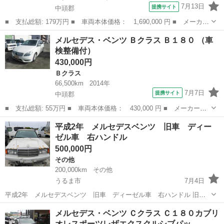
7月13日
提携サイト
中頭郡
■ 支払総額: 179万円 ■ 車両本体価格： 1,690,000 円 ■ メーカー
名： メルセデス・ベンツ ■ 車種名： Ｅクラスステーションワゴ
沖縄
中頭郡
Ｅクラス
メルセデス・ベンツ Ｂクラス Ｂ１８０ （車
ン ■ グレード名： Ｅ３５０ブルテックステーションワゴンアバン
検整備付）
ギャルド３...
430,000円
Ｂクラス
66,500km
2014年
7月7日
提携サイト
中頭郡
■ 支払総額: 55万円 ■ 車両本体価格： 430,000 円 ■ メーカー
名： メルセデス・ベンツ ■ 車種名： Ｂクラス ■ グレード
沖縄
中頭郡
Ｂクラス
平成2年 メルセデスベンツ 旧車 ディー
名： Ｂ１８０ ■ 排気量： 1600cc ■ ドア枚数： 5D ■ ミッシ
ゼル車 右ハンドル
ョン：...
500,000円
その他
200,000km
その他
うるま市
7月4日
平成2年 メルセデスベンツ 旧車 ディーゼル車 右ハンドル 旧車
ベンツです 現車確認後決めてもらって良いですよ エンジンもかか
沖縄
うるま市
その他
旧車
メルセデス・ベンツ Ｃクラス Ｃ１８０カブリ
ります レッカー車に乗せるのは可能です
オレスポーツレザエクスクルシブパッ…