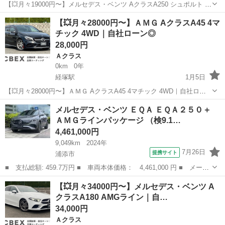
【💥月々19000円〜】メルセデス・ベンツ AクラスA250 シュポルト 4
マティック 4WD｜自社ローン◎｜ 「自社ローン」「信用回復ロー
沖縄
那覇市
経塚駅
Ａクラス
Aクラス
【💥月々28000円〜】ＡＭＧ AクラスA45 4マ
ン」多数ローンのお取り扱いございます💡 ⚠当店へのお問い合わせ・
チック 4WD｜自社ローン◎
審査...
28,000円
Ａクラス
0km
0年
経塚駅
1月5日
【💥月々28000円〜】ＡＭＧ AクラスA45 4マチック 4WD｜自社ロー
ン◎｜ 「自社ローン」「信用回復ローン」多数ローンのお取り扱いご
沖縄
那覇市
経塚駅
Ａクラス
Aクラス
メルセデス・ベンツ ＥＱＡ ＥＱＡ２５０＋
ざいます💡 ⚠当店へのお問い合わせ・審査・ご案内は、下記のLINE
ＡＭＧラインパッケージ （検9.1…
リ...
4,461,000円
9,049km
2024年
7月26日
提携サイト
浦添市
■ 支払総額: 459.7万円 ■ 車両本体価格： 4,461,000 円 ■ メーカ
ー名： メルセデス・ベンツ ■ 車種名： ＥＱＡ ■ グレード
沖縄
浦添市
ベンツ（メルセデス）
【💥月々34000円〜】メルセデス・ベンツ A
名： ＥＱＡ２５０＋ ＡＭＧラインパッケージ ■ 排気量： EV
クラスA180 AMGライン｜自…
■ ドア...
34,000円
Ａクラス