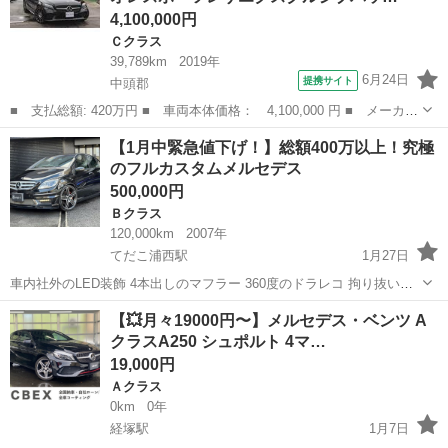
4,100,000円
Ｃクラス
39,789km
2019年
6月24日
提携サイト
中頭郡
■ 支払総額: 420万円 ■ 車両本体価格： 4,100,000 円 ■ メーカー
名： メルセデス・ベンツ ■ 車種名： Ｃクラス ■ グレード
沖縄
中頭郡
Ｃクラス
【1月中緊急値下げ！】総額400万以上！究極
名： Ｃ１８０カブリオレスポーツレザエクスクルシブパッケジ 本
のフルカスタムメルセデス
土仕入れ ディ...
500,000円
Ｂクラス
120,000km
2007年
てだこ浦西駅
1月27日
車内社外のLED装飾 4本出しのマフラー 360度のドラレコ 拘り抜いた
至高のメルセデス あなたが求めていたのはこれだ！ 唯一無二のフルカ
沖縄
名護市
てだこ浦西駅
Ｂクラス
Bクラス
【💥月々19000円〜】メルセデス・ベンツ A
スタム仕様 メルセデス・ベンツ Bクラス B170 高級感と...
クラスA250 シュポルト 4マ…
19,000円
Ａクラス
0km
0年
経塚駅
1月7日