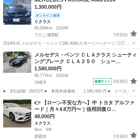
Ｌ３５０ブルーエフィシェンシー 本土仕入れ ディーラー車 ＥＴ
1,300,000円
Ｃ ブラッ...
オンライン決済
Ｃクラス
80,000km
2014年
てだこ浦西駅
7月25日
2014年式 メルセデス・ベンツ C180 AMGスポーツパッケージ 🇯🇵 状
態の良い2014年式 メルセデス・ベンツ C180 AMGスポーツパッケージ
沖縄
中頭郡
てだこ浦西駅
Ｃクラス
メルセデス・ベンツ ＣＬＡクラス シューティ
を販売します。定期的にメンテナンスを行っており、走行状態は非常
ングブレーク ＣＬＡ２５０ シュー…
に...
1,580,000円
95,777km
2016年
3月30日
提携サイト
沖縄市
■ 支払総額: 159万円 ■ 車両本体価格： 1,580,000 円 ■ メーカー
名： メルセデス・ベンツ ■ 車種名： ＣＬＡクラス シューティン
沖縄
沖縄市
ベンツ（メルセデス）
👉 【ローン不安な方へ】中 トヨタ アルファ
グブレーク ■ グレード名： ＣＬＡ２５０ シューティングブレー
ード｜月々4.8万円〜｜信用回復ロ…
ク ■ ...
48,000円
Ａクラス
0km
0年
那覇市
7月16日