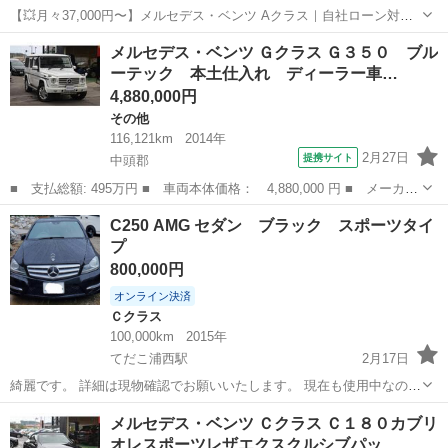
【💥月々37,000円〜】メルセデス・ベンツ Aクラス｜自社ローン対応
◎ 「自社ローン」「信用回復ローン」多数取扱い💡 🚨🚨重要なお知ら
沖縄
那覇市
Ａクラス
Aクラス
メルセデス・ベンツ Ｇクラス Ｇ３５０ ブル
せ🚨🚨 当店へのお問い合わせ・審査受付は 【下記のLINEリンクから
ーテック 本土仕入れ ディーラー車…
のみ...
4,880,000円
その他
116,121km
2014年
2月27日
提携サイト
中頭郡
■ 支払総額: 495万円 ■ 車両本体価格： 4,880,000 円 ■ メーカー
名： メルセデス・ベンツ ■ 車種名： Ｇクラス ■ グレード
沖縄
中頭郡
その他
C250 AMG セダン ブラック スポーツタイ
名： Ｇ３５０ ブルーテック 本土仕入れ ディーラー車 ラグジ
プ
ュアリーパッケ...
800,000円
オンライン決済
Ｃクラス
100,000km
2015年
てだこ浦西駅
2月17日
綺麗です。 詳細は現物確認でお願いいたします。 現在も使用中なの
で、走行距離は更新されますのでご了承くださいませ。 現物みて価格
沖縄
国頭郡
てだこ浦西駅
Ｃクラス
AMG
メルセデス・ベンツ Ｃクラス Ｃ１８０カブリ
交渉よろしくお願いいたします。 車体番号わかり次第編集します。
オレスポーツレザエクスクルシブパッ…