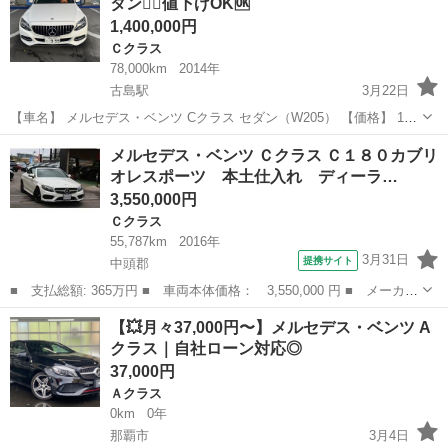
タン🙆‍♀️値下げOK🆗
ク ■ ...
1,400,000円
Ｃクラス
78,000km
2014年
古島駅
3月22日
【車名】 メルセデス・ベンツ Cクラス セダン（W205） 【価格】 160
万円 ※現車確認後、1ヶ月以内にご購入いただけるスムーズな方は10
沖縄
那覇市
古島駅
Ｃクラス
Cクラス
メルセデス・ベンツ Ｃクラス Ｃ１８０カブリ
万円お値引き可能です🙆‍♀️ 【車検】 車検満タン 【状態・整備】 ・O2
オレスポーツ 本土仕入れ ディーラ…
セン...
3,550,000円
Ｃクラス
55,787km
2016年
3月31日
提携サイト
中頭郡
■ 支払総額: 365万円 ■ 車両本体価格： 3,550,000 円 ■ メーカー
名： メルセデス・ベンツ ■ 車種名： Ｃクラス ■ グレード
沖縄
中頭郡
Ｃクラス
【💥月々37,000円〜】メルセデス・ベンツ A
名： Ｃ１８０カブリオレスポーツ 本土仕入れ ディーラー車 ブ
クラス｜自社ローン対応◎
ラックレザーシ...
37,000円
Ａクラス
0km
0年
那覇市
3月4日