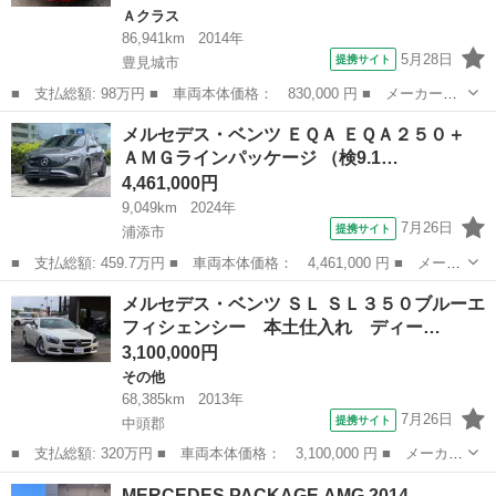
Ａクラス
86,941km
2014年
5月28日
提携サイト
豊見城市
■ 支払総額: 98万円 ■ 車両本体価格： 830,000 円 ■ メーカー
名： メルセデス・ベンツ ■ 車種名： Ａクラス ■ グレード
沖縄
豊見城市
Ａクラス
メルセデス・ベンツ ＥＱＡ ＥＱＡ２５０＋
名： Ａ１８０ ＣＤ再生・レッド・エアコン・パワーステアリン
ＡＭＧラインパッケージ （検9.1…
グ・パワーウィンドウ ...
4,461,000円
9,049km
2024年
7月26日
提携サイト
浦添市
■ 支払総額: 459.7万円 ■ 車両本体価格： 4,461,000 円 ■ メーカ
ー名： メルセデス・ベンツ ■ 車種名： ＥＱＡ ■ グレード
沖縄
浦添市
ベンツ（メルセデス）
メルセデス・ベンツ ＳＬ ＳＬ３５０ブルーエ
名： ＥＱＡ２５０＋ ＡＭＧラインパッケージ ■ 排気量： EV
フィシェンシー 本土仕入れ ディー…
■ ドア...
3,100,000円
その他
68,385km
2013年
7月26日
提携サイト
中頭郡
■ 支払総額: 320万円 ■ 車両本体価格： 3,100,000 円 ■ メーカー
名： メルセデス・ベンツ ■ 車種名： ＳＬ ■ グレード名： Ｓ
沖縄
中頭郡
その他
MERCEDES PACKAGE AMG 2014