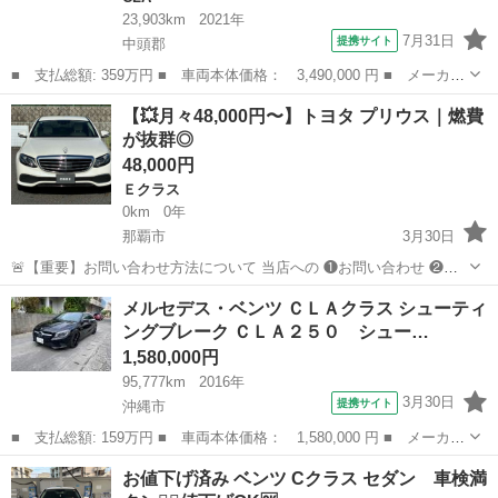
23,903km
2021年
7月31日
提携サイト
中頭郡
■ 支払総額: 359万円 ■ 車両本体価格： 3,490,000 円 ■ メーカー
名： メルセデス・ベンツ ■ 車種名： ＣＬＡクラス ■ グレード
沖縄
中頭郡
CLA
【💥月々48,000円〜】トヨタ プリウス｜燃費
名： ＣＬＡ２００ｄ ＡＭＧライン ■ 排気量： 2000cc ■ ド
が抜群◎
ア...
48,000円
Ｅクラス
0km
0年
那覇市
3月30日
🚨【重要】お問い合わせ方法について 当店への ❶お問い合わせ ❷ロ
ーン審査 ❸車両のご案内 はすべて 【下記のLINEからのみ受付】とな
沖縄
那覇市
Ｅクラス
車両
メルセデス・ベンツ ＣＬＡクラス シューティ
ります🙇 ▼こちらからLINE追加 ht...
ングブレーク ＣＬＡ２５０ シュー…
1,580,000円
95,777km
2016年
3月30日
提携サイト
沖縄市
■ 支払総額: 159万円 ■ 車両本体価格： 1,580,000 円 ■ メーカー
名： メルセデス・ベンツ ■ 車種名： ＣＬＡクラス シューティン
沖縄
沖縄市
ベンツ（メルセデス）
お値下げ済み ベンツ Cクラス セダン 車検満
グブレーク ■ グレード名： ＣＬＡ２５０ シューティングブレー