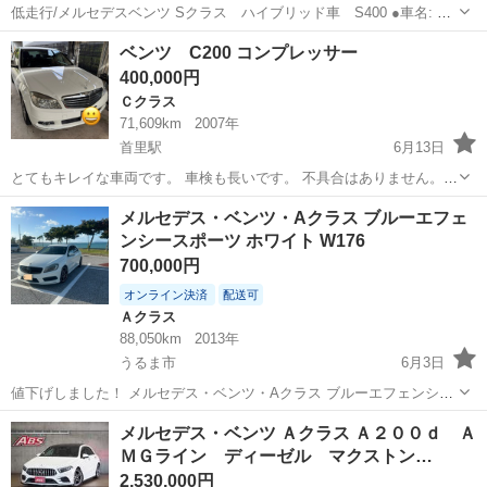
低走行/メルセデスベンツ Sクラス ハイブリッド車 S400 ●車名: メ
ルセデスベンツ S400 ●年式:平成26年 ●走行距離:41000(実走行) ●車検:
沖縄
那覇市
おもろまち駅
Sクラス
メルセデスベンツ
ベンツ C200 コンプレッサー
令和9年3月 ●排気量:3499 cc ●内装：ベ...
400,000円
Ｃクラス
71,609km
2007年
首里駅
6月13日
とてもキレイな車両です。 車検も長いです。 不具合はありません。
ノークレーム ノーリターンでお願いします。
沖縄
島尻郡
首里駅
Ｃクラス
車両
メルセデス・ベンツ・Aクラス ブルーエフェ
ンシースポーツ ホワイト W176
700,000円
オンライン決済
配送可
Ａクラス
88,050km
2013年
うるま市
6月3日
値下げしました！ メルセデス・ベンツ・Aクラス ブルーエフェンシー
スポーツ ホワイト W176 1.6L カラー：カルサイトホワイト 走行距
沖縄
うるま市
Ａクラス
Aクラス
メルセデス・ベンツ Ａクラス Ａ２００ｄ Ａ
離:88050km 通勤に使用しているため、多少距離が伸びます。 ...
ＭＧライン ディーゼル マクストン…
2,530,000円