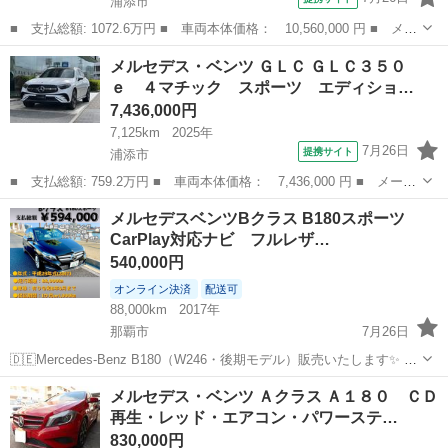
浦添市
■ 支払総額: 1072.6万円 ■ 車両本体価格： 10,560,000 円 ■ メー
カー名： メルセデス・ベンツ ■ 車種名： ＧＬＥ ■ グレード
沖縄
浦添市
ベンツ（メルセデス）
メルセデス・ベンツ ＧＬＣ ＧＬＣ３５０
名： ＧＬＥ４５０ ｄ ４マチック クーペ スポーツ コア ■
ｅ ４マチック スポーツ エディショ…
排気量...
7,436,000円
7,125km
2025年
7月26日
提携サイト
浦添市
■ 支払総額: 759.2万円 ■ 車両本体価格： 7,436,000 円 ■ メーカ
ー名： メルセデス・ベンツ ■ 車種名： ＧＬＣ ■ グレード
沖縄
浦添市
ベンツ（メルセデス）
メルセデスベンツBクラス B180スポーツ
名： ＧＬＣ３５０ ｅ ４マチック スポーツ エディションスタ
CarPlay対応ナビ フルレザ…
ー パノラミ...
540,000円
オンライン決済
配送可
88,000km
2017年
那覇市
7月26日
🇩🇪Mercedes-Benz B180（W246・後期モデル）販売いたします✨ め
ちゃくちゃ珍しいフルレザーシートに 運転席・助手席パワーシートの
沖縄
那覇市
ベンツ（メルセデス）
CarPlay
メルセデス・ベンツ Ａクラス Ａ１８０ ＣＤ
上等な内装モデルです✌🏽 上質な乗り心地と使いやすさを兼ね備えた人
再生・レッド・エアコン・パワーステ…
気のコン...
830,000円