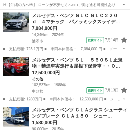
🚨【沖縄の方へ🌺】 ローンが不安な方へ👀 👉実は通る可能性ありま
す🔥 ただし… ❶お問い合わせ ❷審査 ❸車両案内 すべて 👉【下の
沖縄
那覇市
Ａクラス
メルセデス・ベンツ ＧＬＣ ＧＬＣ２２０
URLのLINEからのみ受付】です🙇 ▼LINE追加は...
ｄ ４マチック パノラミックスライデ…
7,084,000円
14,346km
2024年
7月14日
提携サイト
浦添市
■ 支払総額: 723.1万円 ■ 車両本体価格： 7,084,000 円 ■ メーカ
ー名： メルセデス・ベンツ ■ 車種名： ＧＬＣ ■ グレード
沖縄
浦添市
ベンツ（メルセデス）
メルセデス・ベンツ ＳＬ ５６０ＳＬ正規
名： ＧＬＣ２２０ ｄ ４マチック パノラミックスライディング
物・禁煙車実走行＆屋根下保管車・・Ｏ…
ルー フ Ａ...
12,500,000円
その他
102,537km
1988年
7月13日
提携サイト
中頭郡
■ 支払総額: 1280万円 ■ 車両本体価格： 12,500,000 円 ■ メーカ
ー名： メルセデス・ベンツ ■ 車種名： ＳＬ ■ グレード
沖縄
中頭郡
その他
メルセデス・ベンツ ＣＬＡクラス シューティ
名： ５６０ＳＬ正規物・禁煙車実走行＆屋根下保管車・・ＯＰに
ングブレーク ＣＬＡ１８０ シュー…
てＡＭＧ３ピー...
1,580,000円
96,000km
2015年