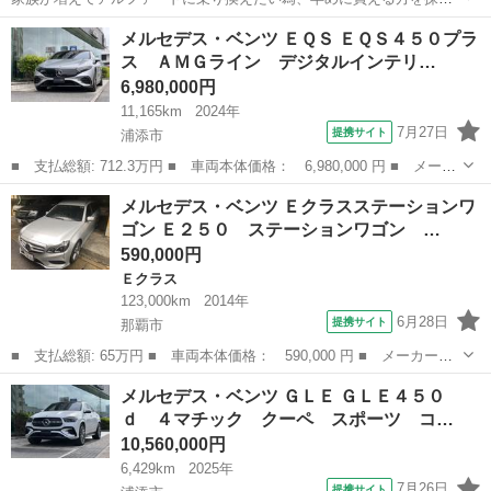
ております！ 当初160万円で出しておりましたが140万円に変更致しま
沖縄
那覇市
古島駅
Ｃクラス
アンビエント
メルセデス・ベンツ ＥＱＳ ＥＱＳ４５０プラ
す。 これ以上のお値下げは不可なので価格交渉は出来かねます🙇‍♂️ ご
ス ＡＭＧライン デジタルインテリ…
理解の程宜しくお願いし...
6,980,000円
11,165km
2024年
7月27日
提携サイト
浦添市
■ 支払総額: 712.3万円 ■ 車両本体価格： 6,980,000 円 ■ メーカ
ー名： メルセデス・ベンツ ■ 車種名： ＥＱＳ ■ グレード
沖縄
浦添市
ベンツ（メルセデス）
メルセデス・ベンツ Ｅクラスステーションワ
名： ＥＱＳ４５０プラス ＡＭＧライン デジタルインテリアパッ
ゴン Ｅ２５０ ステーションワゴン …
ケー ジ リ...
590,000円
Ｅクラス
123,000km
2014年
6月28日
提携サイト
那覇市
■ 支払総額: 65万円 ■ 車両本体価格： 590,000 円 ■ メーカー
名： メルセデス・ベンツ ■ 車種名： Ｅクラスステーションワゴ
沖縄
那覇市
Ｅクラス
メルセデス・ベンツ ＧＬＥ ＧＬＥ４５０
ン ■ グレード名： Ｅ２５０ ステーションワゴン アバンギャル
ｄ ４マチック クーペ スポーツ コ…
ド ■ 排気量：...
10,560,000円
6,429km
2025年
7月26日
提携サイト