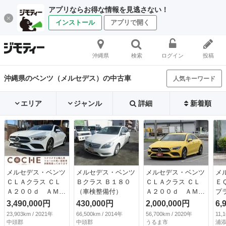
アプリならお得な情報を見逃さない！
インストール
アプリで開く
沖縄県
検索
ログイン
投稿
沖縄県のベンツ（メルセデス）の中古車
人気キーワード
エリア
ジャンル
詳細
新着順
メルセデス・ベンツ
メルセデス・ベンツ
メルセデス・ベンツ
メ
ＣＬＡクラス ＣＬ
Ｂクラス Ｂ１８０
ＣＬＡクラス ＣＬ
Ｅ
Ａ２００ｄ ＡＭＧ
（車検整備付）
Ａ２００ｄ ＡＭＧ
プ
ライン （検8.9）
ライン ＥＴＣ／過
ン
3,490,000円
430,000円
2,000,000円
6,
給器設定モデル／バ
リ
23,903km / 2021年
66,500km / 2014年
56,700km / 2020年
11,
ックカメラ／障害物
リ
中頭郡
中頭郡
うるま市
浦