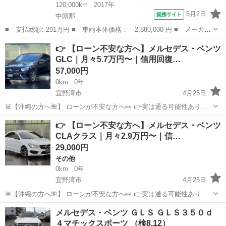
120,000km
2017年
5月2日
提携サイト
中頭郡
■ 支払総額: 291万円 ■ 車両本体価格： 2,880,000 円 ■ メーカー
名： メルセデス・ベンツ ■ 車種名： ＧＬＳ ■ グレード名：
沖縄
中頭郡
ベンツ（メルセデス）
👉 【ローン不安な方へ】メルセデス・ベンツ
ＧＬＳ３５０ｄ ４マチックスポーツ ■ 排気量： 3000cc ■ ド
GLC｜月々5.7万円〜｜信用回復…
ア...
57,000円
0km
0年
宜野湾市
4月25日
🚨【沖縄の方へ🌺】 ローンが不安な方へ👀 👉実は通る可能性ありま
す🔥 ただし… ❶お問い合わせ ❷審査 ❸車両案内 すべて 👉【下の
沖縄
宜野湾市
ベンツ（メルセデス）
GLC
👉 【ローン不安な方へ】メルセデス・ベンツ
URLのLINEからのみ受付】です🙇 ▼LINE追加は...
CLAクラス｜月々2.9万円〜｜信…
29,000円
その他
0km
0年
宜野湾市
4月25日
🚨【沖縄の方へ🌺】 ローンが不安な方へ👀 👉実は通る可能性ありま
す🔥 ただし… ❶お問い合わせ ❷審査 ❸車両案内 すべて 👉【下の
沖縄
宜野湾市
その他
ローン
メルセデス・ベンツ ＧＬＳ ＧＬＳ３５０ｄ
URLのLINEからのみ受付】です🙇 ▼LINE追加は...
４マチックスポーツ （検8.12）