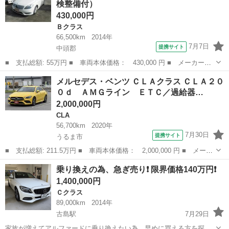
検整備付）
ア...
430,000円
Ｂクラス
66,500km
2014年
7月7日
提携サイト
中頭郡
■ 支払総額: 55万円 ■ 車両本体価格： 430,000 円 ■ メーカー
名： メルセデス・ベンツ ■ 車種名： Ｂクラス ■ グレード
沖縄
中頭郡
Ｂクラス
メルセデス・ベンツ ＣＬＡクラス ＣＬＡ２０
名： Ｂ１８０ ■ 排気量： 1600cc ■ ドア枚数： 5D ■ ミッシ
０ｄ ＡＭＧライン ＥＴＣ／過給器…
ョン：...
2,000,000円
CLA
56,700km
2020年
7月30日
提携サイト
うるま市
■ 支払総額: 211.5万円 ■ 車両本体価格： 2,000,000 円 ■ メーカ
ー名： メルセデス・ベンツ ■ 車種名： ＣＬＡクラス ■ グレー
沖縄
うるま市
CLA
乗り換えの為、急ぎ売り❗️ 限界価格140万円❗️
ド名： ＣＬＡ２００ｄ ＡＭＧライン ＥＴＣ／過給器設定モデル
1,400,000円
／バック...
Ｃクラス
89,000km
2014年
古島駅
7月29日
家族が増えてアルファードに乗り換えたい為、早めに買える方を探し