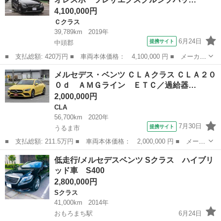
4,100,000円
Ｃクラス
39,789km
2019年
6月24日
提携サイト
中頭郡
■ 支払総額: 420万円 ■ 車両本体価格： 4,100,000 円 ■ メーカー
名： メルセデス・ベンツ ■ 車種名： Ｃクラス ■ グレード
沖縄
中頭郡
Ｃクラス
メルセデス・ベンツ ＣＬＡクラス ＣＬＡ２０
名： Ｃ１８０カブリオレスポーツレザエクスクルシブパッケジ 本
０ｄ ＡＭＧライン ＥＴＣ／過給器…
土仕入れ ディ...
2,000,000円
CLA
56,700km
2020年
7月30日
提携サイト
うるま市
■ 支払総額: 211.5万円 ■ 車両本体価格： 2,000,000 円 ■ メーカ
ー名： メルセデス・ベンツ ■ 車種名： ＣＬＡクラス ■ グレー
沖縄
うるま市
CLA
低走行/メルセデスベンツ Sクラス ハイブリ
ド名： ＣＬＡ２００ｄ ＡＭＧライン ＥＴＣ／過給器設定モデル
ッド車 S400
／バック...
2,800,000円
Sクラス
41,000km
2014年
おもろまち駅
6月24日