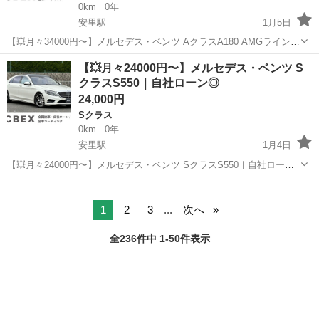
0km
0年
安里駅
1月5日
【💥月々34000円〜】メルセデス・ベンツ AクラスA180 AMGライン｜
自社ローン◎｜ 「自社ローン」「信用回復ローン」多数ローンのお取
沖縄
那覇市
安里駅
Ａクラス
Aクラス
【💥月々24000円〜】メルセデス・ベンツ S
り扱いございます💡 ⚠当店へのお問い合わせ・審査・ご案内は、下記
クラスS550｜自社ローン◎
のL...
24,000円
Sクラス
0km
0年
安里駅
1月4日
【💥月々24000円〜】メルセデス・ベンツ SクラスS550｜自社ローン
◎｜ 「自社ローン」「信用回復ローン」多数ローンのお取り扱いござ
沖縄
那覇市
安里駅
Sクラス
ローン
います💡 ⚠当店へのお問い合わせ・審査・ご案内は、下記のLINEリン
クか...
1
2
3
...
次へ
全236件中 1-50件表示