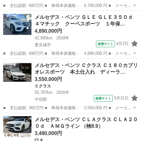
■ 支払総額: 680万円 ■ 車両本体価格： 6,700,000 円 ■ メーカー
名： メルセデス・ベンツ ■ 車種名： ＧＬＥ ■ グレード名：
沖縄
那覇市
ベンツ（メルセデス）
メルセデス・ベンツ ＧＬＥ ＧＬＥ３５０ｄ
ＧＬＥ３００ｄ ４マチック ＡＭＧライン ＥＴＣ・ＨＤＤナビ・
４マチック クーペスポーツ １年保…
ＵＳＢ入力...
4,890,000円
42,585km
2018年
4月2日
提携サイト
豊見城市
■ 支払総額: 499万円 ■ 車両本体価格： 4,890,000 円 ■ メーカー
名： メルセデス・ベンツ ■ 車種名： ＧＬＥ ■ グレード名：
沖縄
豊見城市
ベンツ（メルセデス）
メルセデス・ベンツ Ｃクラス Ｃ１８０カブリ
ＧＬＥ３５０ｄ ４マチック クーペスポーツ １年保証、ＡＴ９
オレスポーツ 本土仕入れ ディーラ…
速、４ＷＤ，...
3,550,000円
Ｃクラス
55,787km
2016年
3月31日
提携サイト
中頭郡
■ 支払総額: 365万円 ■ 車両本体価格： 3,550,000 円 ■ メーカー
名： メルセデス・ベンツ ■ 車種名： Ｃクラス ■ グレード
沖縄
中頭郡
Ｃクラス
メルセデス・ベンツ ＣＬＡクラス ＣＬＡ２０
名： Ｃ１８０カブリオレスポーツ 本土仕入れ ディーラー車 ブ
０ｄ ＡＭＧライン （検8.9）
ラックレザーシ...
3,490,000円
CLA