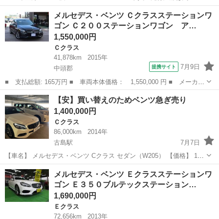
kmですが、これまで丁寧にメンテナンスを行っており、現在も走行・
沖縄
名護市
てだこ浦西駅
その他
メルセデス・ベンツ Ｃクラスステーションワ
機関ともに良好な状態です。 10万kmのタイミングで大規模な整備を
ゴン Ｃ２００ステーションワゴン ア…
実施しており、...
1,550,000円
Ｃクラス
41,878km
2015年
7月9日
提携サイト
中頭郡
■ 支払総額: 165万円 ■ 車両本体価格： 1,550,000 円 ■ メーカー
名： メルセデス・ベンツ ■ 車種名： Ｃクラスステーションワゴ
沖縄
中頭郡
Ｃクラス
【安】買い替えのためベンツ急ぎ売り
ン ■ グレード名： Ｃ２００ステーションワゴン アバンギャル
1,400,000円
ド 本土仕入...
Ｃクラス
86,000km
2014年
古島駅
7月7日
【車名】 メルセデス・ベンツ Cクラス セダン（W205） 【価格】 160
万円 ※家族が増えて急いで販売したい為140万円までお値下げ致しま
沖縄
那覇市
古島駅
Ｃクラス
ベンツ
メルセデス・ベンツ Ｅクラスステーションワ
す！🙆‍♀️ 【車検】 車検満タン 【状態・整備】 ・O2センサー新品交換
ゴン Ｅ３５０ブルテックステーション…
済み...
1,690,000円
Ｅクラス
72,656km
2013年