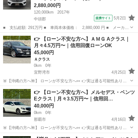
2,880,000円
120,000km
2017年
5月2日
提携サイト
中頭郡
■ 支払総額: 291万円 ■ 車両本体価格： 2,880,000 円 ■ メーカー
名： メルセデス・ベンツ ■ 車種名： ＧＬＳ ■ グレード名：
沖縄
中頭郡
ベンツ（メルセデス）
👉 【ローン不安な方へ】ＡＭＧ Aクラス｜
ＧＬＳ３５０ｄ ４マチックスポーツ ■ 排気量： 3000cc ■ ド
月々4.5万円〜｜信用回復ローンOK
ア...
45,000円
Ａクラス
0km
0年
宜野湾市
4月25日
🚨【沖縄の方へ🌺】 ローンが不安な方へ👀 👉実は通る可能性ありま
す🔥 ただし… ❶お問い合わせ ❷審査 ❸車両案内 すべて 👉【下の
沖縄
宜野湾市
Ａクラス
Aクラス
👉 【ローン不安な方へ】メルセデス・ベンツ
URLのLINEからのみ受付】です🙇 ▼LINE追加は...
Eクラス｜月々3.5万円〜｜信用回…
40,000円
0km
0年
那覇市
4月16日
🚨【沖縄の方へ🌺】 ローンが不安な方へ👀 👉実は通る可能性ありま
す🔥 ただし… ❶お問い合わせ ❷審査 ❸車両案内 すべて 👉【下の
沖縄
那覇市
ベンツ（メルセデス）
Eクラス