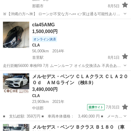
那覇市
8月5日
🚨【沖縄の方へ🌺】 ローンが不安な方へ👀 👉実は通る可能性ありま
す🔥 ただし… ❶お問い合わせ ❷審査 ❸車両案内 すべて 👉【下の
沖縄
那覇市
Sクラス
ローン
cla45AMG
URLのLINEからのみ受付】です🙇 ▼LINE追加は...
1,500,000円
オンライン決済
CLA
56,000km
2014年
首里駅
8月1日
走行距離56000 車検R9 7月 ムーンルーフ オイル交換済み 不具合あり
ません ZAPSコーティングしてます 登録してるので次回から安くで出
沖縄
南城市
首里駅
CLA
メルセデス・ベンツ ＣＬＡクラス ＣＬＡ２０
来ます
０ｄ ＡＭＧライン （検8.9）
3,490,000円
CLA
23,903km
2021年
7月31日
提携サイト
中頭郡
■ 支払総額: 359万円 ■ 車両本体価格： 3,490,000 円 ■ メーカー
名： メルセデス・ベンツ ■ 車種名： ＣＬＡクラス ■ グレード
沖縄
中頭郡
CLA
メルセデス・ベンツ Ｂクラス Ｂ１８０ （車
名： ＣＬＡ２００ｄ ＡＭＧライン ■ 排気量： 2000cc ■ ド