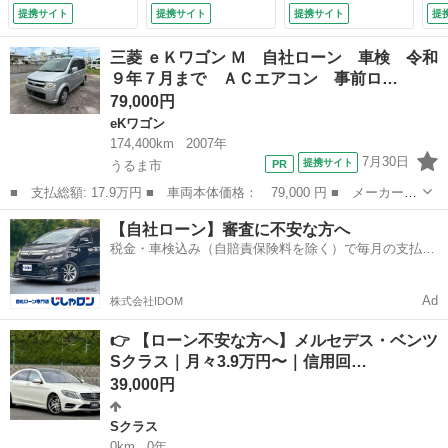
センサー／電動シー
ッ
提携サイト
提携サイト
提携サイト
提
ト／シートヒーター
リ
／Ｂｌｕｅｔｏｏｔ
ン
三菱 ｅＫワゴン Ｍ 自社ローン 車検 令和
ｈ／Ｗエアコン
ージ
９年７月まで ＡＣエアコン 事前ロ…
（検9.2）
79,000円
eKワゴン
174,400km
2007年
7月30日
提携サイト
うるま市
■ 支払総額: 17.9万円 ■ 車両本体価格： 79,000 円 ■ メーカー
名： 三菱 ■ 車種名： ｅＫワゴン ■ グレード名： Ｍ 自社ロ
沖縄
うるま市
eKワゴン
ローン
【自社ローン】審査に不安な方へ
ーン 車検 令和９年７月まで ＡＣエアコン 事前ローン仮審査
税金・車検込み（自賠責保険料を除く）で毎月の支払額
オンライン対応...
は一定の自社ローン🚗
Ad
株式会社IDOM
👉 【ローン不安な方へ】メルセデス・ベンツ
Sクラス｜月々3.9万円〜｜信用回…
39,000円
Sクラス
0km
0年