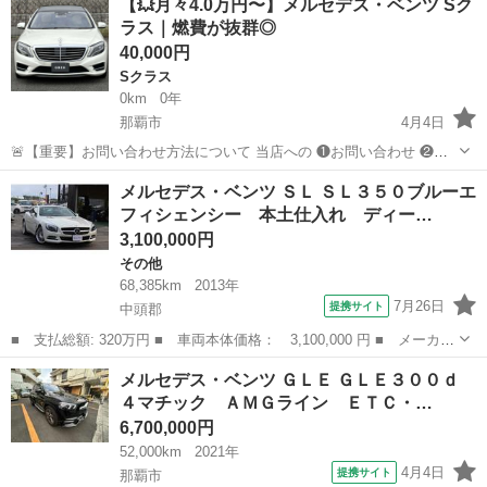
【💥月々4.0万円〜】メルセデス・ベンツ Sク
URLのLINEからのみ受付】です🙇 ▼LINE追加は...
ラス｜燃費が抜群◎
40,000円
Sクラス
0km
0年
那覇市
4月4日
🚨【重要】お問い合わせ方法について 当店への ❶お問い合わせ ❷ロ
ーン審査 ❸車両のご案内 はすべて 【下記のLINEからのみ受付】とな
沖縄
那覇市
Sクラス
メルセデス・ベンツ ＳＬ ＳＬ３５０ブルーエ
ります🙇 ▼こちらからLINE追加 ht...
フィシェンシー 本土仕入れ ディー…
3,100,000円
その他
68,385km
2013年
7月26日
提携サイト
中頭郡
■ 支払総額: 320万円 ■ 車両本体価格： 3,100,000 円 ■ メーカー
名： メルセデス・ベンツ ■ 車種名： ＳＬ ■ グレード名： Ｓ
沖縄
中頭郡
その他
メルセデス・ベンツ ＧＬＥ ＧＬＥ３００ｄ
Ｌ３５０ブルーエフィシェンシー 本土仕入れ ディーラー車 ＥＴ
４マチック ＡＭＧライン ＥＴＣ・…
Ｃ ブラッ...
6,700,000円
52,000km
2021年
4月4日
提携サイト
那覇市