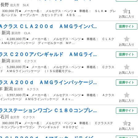
年
長野
佐久市
SLK
 330,000 円 ■ メーカー名： メルセデス・ベンツ ■ 車種名： ＳＬＫ ■ グレ
1
右ハンドル オープンカー カセットデッキ ＡＢＳ ...
お気に入り
クラス ＣＬＡ２００ｄ ＡＭＧラインパ...
提携サイト
年
新潟
新潟市
CLA
価格： 4,180,000 円 ■ メーカー名： メルセデス・ベンツ ■ 車種名： ＣＬＡク
 ＡＭＧラインパッケージ ディーゼルターボ ＭＰ...
お気に入り
ス Ｃ２００アバンギャルド ＡＭＧライ...
提携サイト
年
新潟
新潟市
Ｃクラス
価格： 5,280,000 円 ■ メーカー名： メルセデス・ベンツ ■ 車種名： Ｃクラス
ド ＡＭＧラインパッケージ （ＩＳＧ搭載モデル...
お気に入り
ス Ａ２００ｄ ＡＭＧラインパッケージ...
提携サイト
3年
新潟
新潟市
Ａクラス
価格： 3,557,000 円 ■ メーカー名： メルセデス・ベンツ ■ 車種名： Ａクラス
インパッケージ ＡＭＧラインパッケージ Ａｄｖ...
お気に入り
スステーションワゴン Ｃ１８０コンプレ...
提携サイト
年
石川
金沢市
Ｃクラス
： 390,000 円 ■ メーカー名： メルセデス・ベンツ ■ 車種名： Ｃクラスステ
2
８０コンプレッサーワゴン アバンギャルド ＨＤＤナビ ...
お気に入り