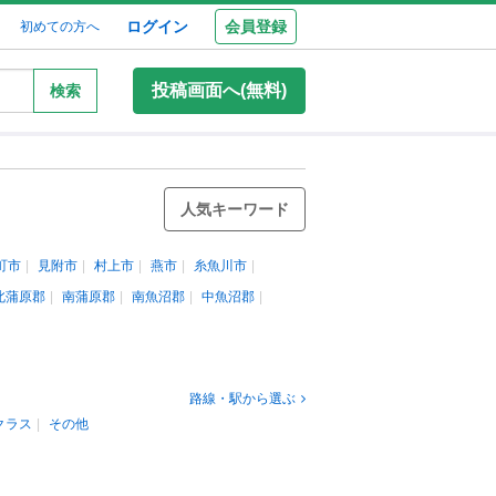
ログイン
会員登録
初めての方へ
投稿画面へ(無料)
検索
人気キーワード
町市
見附市
村上市
燕市
糸魚川市
北蒲原郡
南蒲原郡
南魚沼郡
中魚沼郡
路線・駅から選ぶ
クラス
その他