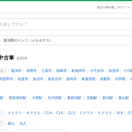
地元の掲示板 ジモティー
新潟県のベンツ（メルセデス）
中古車
全85件
ス）
新潟市
長岡市
三条市
柏崎市
新発田市
小千谷市
加茂市
十日
阿賀野市
佐渡市
魚沼市
南魚沼市
胎内市
東蒲原郡
岩船郡
刈羽郡
駅
西新発田駅
大形駅
矢代田駅
東新潟駅
見附駅
新潟駅
黒山駅
）
Ａクラス
Ｂクラス
CLA
CLK
CLS
Ｃクラス
Ｅクラス
SLK
S
て
個人
法人