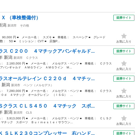
 Ｘ （車検整備付）
提携サイト
新潟
新潟市
その他
 90,000 円 ■ メーカー名： スズキ ■ 車種名： スペーシア ■ グレード
： 5D ■ ミッション： CVT ■ 店舗P...
お気に入り
ス Ｃ２００ ４マチックアバンギャルド...
提携サイト
9年
新潟
新潟市
Ｃクラス
価格： 2,160,000 円 ■ メーカー名： メルセデス・ベンツ ■ 車種名： Ｃクラス
アバンギャルド ＡＭＧライン ＡＭＧライン Ｍ...
お気に入り
スオールテレイン Ｃ２２０ｄ ４マチッ...
提携サイト
年
新潟
新潟市
ベンツ（メルセデス）
価格： 7,280,000 円 ■ メーカー名： メルセデス・ベンツ ■ 車種名： Ｃクラス
２０ｄ ４マチック オールテレイン （ＩＳＧ） ...
お気に入り
クラス ＣＬＳ４５０ ４マチック スポ...
提携サイト
8年
新潟
新潟市
CLS
価格： 3,913,000 円 ■ メーカー名： メルセデス・ベンツ ■ 車種名： ＣＬＳク
４マチック スポーツ Ｂｕｒｍｅｓｔｅｒサラウン...
お気に入り
 ＳＬＫ２３０コンプレッサー 右ハンド...
提携サイト