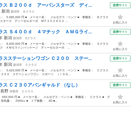
ス Ｂ２００ｄ アーバンスターズ ディ...
提携サイト
年
新潟
新潟市
Ｂクラス
価格： 5,080,000 円 ■ メーカー名： メルセデス・ベンツ ■ 車種名： Ｂクラス
ターズ ディーゼルターボ ＭＰ２０２６０２ ...
お気に入り
ス Ｓ４００ｄ ４マチック ＡＭＧライ...
提携サイト
3年
新潟
新潟市
Sクラス
価格： 8,930,000 円 ■ メーカー名： メルセデス・ベンツ ■ 車種名： Ｓクラス
ク ＡＭＧラインパッケージ ディーゼルターボ ...
お気に入り
スステーションワゴン Ｃ２００ ステー...
提携サイト
5年
新潟
新潟市
Ｃクラス
価格： 5,420,000 円 ■ メーカー名： メルセデス・ベンツ ■ 車種名： Ｃクラス
Ｃ２００ ステーションワゴン スポーツ （ＩＳＧ...
お気に入り
ラス Ｃ２３０アバンギャルド （なし）
提携サイト
年
長野
伊那市
Ｃクラス
 650,000 円 ■ メーカー名： メルセデス・ベンツ ■ 車種名： Ｃクラス ■ グ
量： 2500cc ■ ドア枚数： 4D ■...
お気に入り