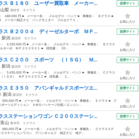
ス Ｂ１８０ ユーザー買取車 メーカー...
提携サイト
年
山梨
笛吹市
Ｂクラス
格： 498,000 円 ■ メーカー名： メルセデス・ベンツ ■ 車種名： Ｂクラス ■
 メーカー純正ナビ バックモニター フルセグＴＶ...
お気に入り
ス Ｂ２００ｄ ディーゼルターボ ＭＰ...
提携サイト
年
新潟
新潟市
Ｂクラス
価格： 4,250,000 円 ■ メーカー名： メルセデス・ベンツ ■ 車種名： Ｂクラス
ターボ ＭＰ２０２６０１ ■ 排気量： 20...
お気に入り
ス Ｃ２００ スポーツ （ＩＳＧ） Ｍ...
提携サイト
年
新潟
新潟市
Ｃクラス
価格： 5,450,000 円 ■ メーカー名： メルセデス・ベンツ ■ 車種名： Ｃクラス
ＩＳＧ） ＭＰ２０２５０２ ■ 排気量： 1...
お気に入り
ス Ｅ３５０ アバンギャルドスポーツエ...
提携サイト
5年
新潟
新潟市
Ｅクラス
 550,000 円 ■ メーカー名： メルセデス・ベンツ ■ 車種名： Ｅクラス ■ グ
ポーツエディション ＡＭＧパッケージ仕様／エンジン...
お気に入り
スステーションワゴン Ｃ２００ステーシ...
提携サイト
年
富山
射水市
Ｃクラス
： 690,000 円 ■ メーカー名： メルセデス・ベンツ ■ 車種名： Ｃクラスステ
００ステーションワゴン アバンギャルド 純正ナビ 地デ...
お気に入り