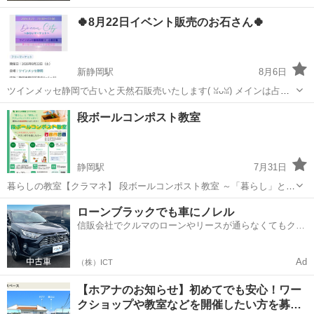
🍀8月22日イベント販売のお石さん🍀
新静岡駅
8月6日
ツインメッセ静岡で占いと天然石販売いたします(⁠ ⁠ꈍ⁠ᴗ⁠ꈍ⁠) メインは占い
ですが、魂の友人となるお石さんの御縁も繋げたらいいな、と思い少
静岡
静岡市
新静岡駅
ワークショップ
天然石
段ボールコンポスト教室
しだけ販売いたします(⁠☆⁠▽⁠☆⁠) 滝川神社にてしっかりと浄化、エネル
ギー...
静岡駅
7月31日
暮らしの教室【クラマネ】 段ボールコンポスト教室 ～「暮らし」と
「家計」にやさしいヒントがいっぱい！～ 「段ボールコンポストって
静岡
富士宮市
静岡駅
ワークショップ
会場
ローンブラックでも車にノレル
聞いたことはあるけど、本当にできるの？」 そんな方におすすめの体
信販会社でクルマのローンやリースが通らなくてもクル
験型講座です。 ...
マをご利用いただけるサービスがあります！
Ad
（株）ICT
【ホアナのお知らせ】初めてでも安心！ワー
クショップや教室などを開催したい方を募…