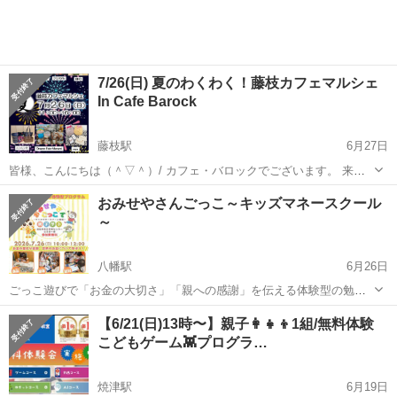
7/26(日) 夏のわくわく！藤枝カフェマルシェ
In Cafe Barock
藤枝駅
6月27日
皆様、こんにちは（＾▽＾）/ カフェ・バロックでございます。 来た
ぞ、夏！ と思わせるような日射しと暑さ。 皆様、いかがおすごしでし
静岡
藤枝市
藤枝駅
ワークショップ
水素
おみせやさんごっこ～キッズマネースクール
ょうか。 さぁ！気分を一新して第二弾！ カフェ・バロックは、粋な大
～
人のマ...
八幡駅
6月26日
ごっこ遊びで「お金の大切さ」「親への感謝」を伝える体験型の勉強
会です。 大人でも伝えようと思ったら案外むずかしい。 学校でも教え
静岡
浜松市
八幡駅
ワークショップ
【6/21(日)13時〜】親子👩‍👧‍👦1組/無料体験
てくれない大切なお金のコト。 おみせやさんごっこをしながら楽しく
こどもゲーム👾プログラ…
キッズマネースクール
学べます！ お子...
焼津駅
6月19日