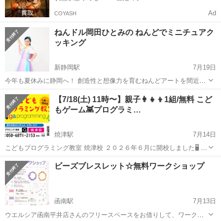
Ad
COYASH
ねんドル岡田ひとみの ねんどでミニチュアク
ッキング
新静岡駅
7月19日
今年も夏休みに静岡へ！ 創造性と想像力を育むねんどアートを間近で
体験できる特別な一日講座です。 当日にはご一緒に写真撮影ができる
静岡
静岡市
新静岡駅
ワークショップ
こども
【7/18(土) 11時〜】親子👩‍👧‍👦1組/無料 こど
お楽しみ企画も用意されています。 【開催日時】2026年8月2日(日)
もゲーム👾プログラミ…
①【午前】1...
焼津駅
7月14日
こどもプログラミング教室 焼津校 ２０２６年６月に開校しました🖥️ 焼
津市大村中学校正門から、徒歩０分です。 是非、親子でゲーム👾をつ
静岡
焼津市
焼津駅
ワークショップ
こども
ビーズブレスレット☆無料ワークショップ
くって、遊んで学んでください。 【対象】 🟡...
函南駅
7月13日
ウエルシア函南平井店さんのフリースペースをお借りして、ワークシ