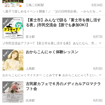
三島二日町駅
6月14日
＼親子で楽しめるイベント開催！／ 「父の日特別企画」 ～からだを動
かして、笑顔あふれる一日を！～ 【イベント内容】 ・フォトフレーム
静岡
駿東郡
三島二日町駅
ワークショップ
【富士市】みんなで語る「富士市を推し活す
作り ・オリジナルキーホルダー作り ・ストラックアウト ・わなげ ...
る夜」|市民交流会【誰でも参加OK!】
フォトフレーム
富士駅
6月7日
🌙市民交流会アフター7 【富士市を推し活する夜】 あなたなら、市外
の友人に富士市のどこを案内しますか？ 富士山、田子の浦、雁堤、商
静岡
富士市
富士駅
ワークショップ
市民
おからこんにゃく体験レッスン
店街、お気に入りのカフェ…。 住んでいるからこそ気づかない魅力
も、 ...
上島駅
6月3日
おからこんにゃくマイスター ことみです☻ おからこんにゃく⁈ という
方が多いかと思いますが じわじわと注目を集めています✨ 当レッスン
静岡
浜松市
上島駅
ワークショップ
古民家カフェで６月のメディカルアロマクラ
では、 おからこんにゃく®️を使い 実際に一緒に作り、試食し おかこん
フト会
の魅力を体験して...
比奈駅
6月3日