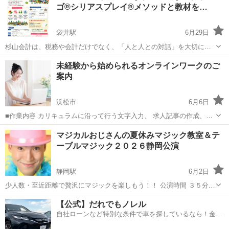
ゴ®シリアスプレイ®メソッドと教材を…
袋井駅
6月29日
杉山会計は、税務や会計だけでなく、「人と人との対話」を大切にし
ながら、企業の組織づくりやチームづくりの支援にも取り組んでいま
静岡
袋井市
袋井駅
ワークショップ
親子
未経験から始められるオンラインワークのご
す。 その一つとして活用している「レゴ®シリアスプレイ®メソッ
案内
ド」を、今回は親子で楽しめる夏休...
浜松市
6月6日
■作業内容 カリキュラムに沿って行う文字入力、 求人記事の作成、お
問い合わせ対応、 SNS運営などを担当していただきます。 ・未経験の
静岡
浜松市
ワークショップ
オンライン
マジカルおじさんの夏休みマジック教室＆テ
方でも安心して始められます ・作業量に応じて報 酬アップが見込めま
ーブルマジック２０２６静岡公演
す ...
静岡駅
6月2日
少人数・至近距離で贅沢にマジックを楽しもう！！ 公演時間 ３５分
テーブルマジック １０分 あなたの目の前でコインが移動！？ 至近距
静岡
静岡市
静岡駅
ワークショップ
少人数
【公式】だれでもノレル
離で繰り広げられる不思議な世界 マジック教室 ...
自社ローンなど特別な条件で車を探しているなら！金利
0%で車をご提供、ノレル独自与信システム。