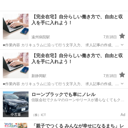
【完全在宅】自分らしい働き方で、自由と収
入を手に入れよう！
遠州病院駅
7月18日
■作業内容 カリキュラムに沿って行う文字入力、 求人記事の作成、お
問い合わせ対応、 SNS運営などを担当していただきます。 ・未経験の
静岡
浜松市
遠州病院駅
ワークショップ
ペース
【完全在宅】自分らしい働き方で、自由と収
方でも安心して始められます ・作業量に応じて報 酬アップが見込めま
入を手に入れよう！
す ...
新静岡駅
7月18日
■作業内容 カリキュラムに沿って行う文字入力、 求人記事の作成、お
問い合わせ対応、 SNS運営などを担当していただきます。 ・未経験の
静岡
静岡市
新静岡駅
ワークショップ
ペース
ローンブラックでも車にノレル
方でも安心して始められます ・作業量に応じて報 酬アップが見込めま
信販会社でクルマのローンやリースが通らなくてもクル
す ...
マをご利用いただけるサービスがあります！
Ad
（株）ICT
「親子でつくる みんなが幸せになるまち」レ