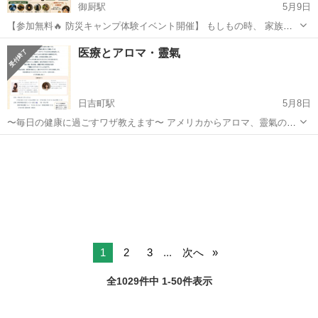
御厨駅
5月9日
【参加無料🔥 防災キャンプ体験イベント開催】 もしもの時、 家族や
大切な人、 ペットを守る準備できていますか？ 「もしもキャンプ」
静岡
磐田市
御厨駅
ワークショップ
ランタン
医療とアロマ・靈氣
は、 キャンプの知恵を使って 災害時の過ごし方を体験するイベントで
す⛺ 今回は… 🐶 ...
日吉町駅
5月8日
〜毎日の健康に過ごすワザ教えます〜 アメリカからアロマ、靈氣の達
人と富士市在住のアロマライフアドバイザーの達人による、お話しや
静岡
静岡市
日吉町駅
ワークショップ
クラフト
クラフト会があります。これからの医療の不安や対策等をお伝えして
いきます。 皆様のお越しをお待ちして...
1
2
3
...
次へ
全1029件中 1-50件表示