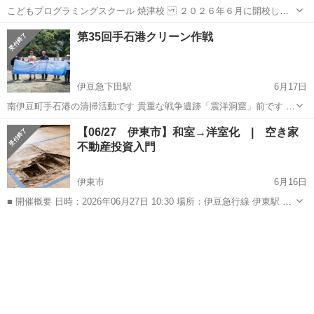
こどもプログラミングスクール 焼津校 ２０２６年６月に開校しま
した🖥️ 焼津市大村中学校正門から、徒歩０分です。 是非、親子でゲ
静岡
焼津市
焼津駅
ワークショップ
こども
第35回手石港クリーン作戦
ーム👾をつくって、遊んで学んでください。 【対象】 🟡小学生
【内容】 ...
伊豆急下田駅
6月17日
南伊豆町手石港の清掃活動です 貴重な戦争遺跡「震洋洞窟」前です 漂
着物を取り除いて、きれいな プライベートビーチを現しましょう 震洋
静岡
賀茂郡
伊豆急下田駅
ワークショップ
【06/27 伊東市】和室→洋室化 | 空き家
洞窟の説明とご案内もします
不動産投資入門
伊東市
6月16日
■ 開催概要 日時：2026年06月27日 10:30 場所：伊豆急行線 伊東駅 徒
歩29分 定員：10人 エリア：静岡伊東市 ―――――――――――― 最
静岡
伊東市
ワークショップ
古民家
初に「剥がす・見る・買う」を1日で体験。材料...