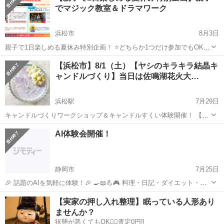
でマジック教室＆ドラマワーク
浜松市
8月3日
親子で1日楽しめる夏休み特別企画！ ⭐️どちらか1つだけ参加でもOK ✌️
大人だけの参加OK ■日時 2026年8月6日（木） 10:00-12:00（第１部）
静岡
浜松市
ワークショップ
親子
【浜松市】8/1（土）【ヤシのキラキラ結晶キ
14:00-16:00（第２部） ■...
ャンドルづくり】当日は佐鳴湖花火大…
浜松駅
7月29日
キャンドルづくりワークショップ＆キャンドルすくい体験開催！ 【場
所】浜松市中央区の「サーラプラザ佐鳴台」ウェルカムホール。 「浜
静岡
浜松市
浜松駅
ワークショップ
すくい
AI体験会開催！
松ではデザインポットだけ！キャンドルすくいも同時開催！」 ✨️今年
最後のキャンドル...
静岡市
7月25日
🎉 話題のAIを気軽に体験！🎉 🍳📖💪🎮 料理・日記・ダイエット・子
どもの遊びまで！AI体験会開催✨ 🤖 AIって難しそう… 📱 ChatGPTを
静岡
静岡市
ワークショップ
体験会
【実家の押し入れ整理】眠っている人形あり
使ってみたいけど、何から始めればいいかわからない… ...
ませんか？
状態が悪くてもOK🙆‍♀️査定0円‼️