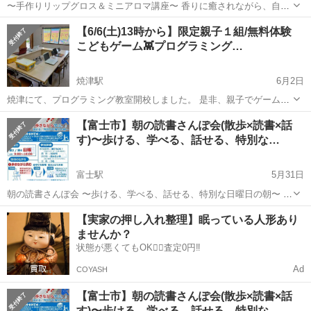
〜手作りリップグロス＆ミニアロマ講座〜 香りに癒されながら、自分
だけのリップグロスを作りませんか？ 天然素材だけで作る、肌に優し
静岡
富士市
比奈駅
ワークショップ
古民家
【6/6(土)13時から】限定親子１組/無料体験
いリップグロス。 ガーデニアの甘く上品な香りを纏って、唇も気分も
こどもゲーム👾プログラミング…
ほっこり満たされる時間を。...
焼津駅
6月2日
焼津にて、プログラミング教室開校しました。 是非、親子でゲーム👾
をつくって、遊んで学んでください。 【対象】 ４歳から小学生ま
静岡
焼津市
焼津駅
ワークショップ
謝礼
【富士市】朝の読書さんぽ会(散歩×読書×話
で。 【内容】 ⭐️ビスケットあるいはスクラッチ を使った...
す)〜歩ける、学べる、話せる、特別な…
富士駅
5月31日
朝の読書さんぽ会 〜歩ける、学べる、話せる、特別な日曜日の朝〜 日
曜の朝に、ウォーキングと読書を掛け合わせた朝活イベント 「朝の読
静岡
富士市
富士駅
ワークショップ
ペース
【実家の押し入れ整理】眠っている人形あり
書さんぽ会」 を開催します。 最初の35分は、ウォーキングマシンでゆ
ませんか？
っくり歩き...
状態が悪くてもOK🙆‍♀️査定0円‼️
Ad
COYASH
【富士市】朝の読書さんぽ会(散歩×読書×話
す)〜歩ける、学べる、話せる、特別な…