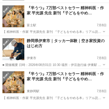
『半うつ』7万部ベストセラー 精神科医・作
家 平光源 先生 新刊『子どもをやめ…
富士駅
7月8日
【 精神科医・作家 平光源先生 新刊 『子どもをやめる本』リアル読書
会 静岡市・富士市 】 親の顔が浮かぶとき、自分の気持ちに戻る時間
静岡
富士市
富士駅
ワークショップ
読書会
静岡県伊東市｜タッカー体験｜空き家投資の
を。 本を読む。 感じたことを言葉にする。 そして、自分のこれから
はじめ方
を静かに考え...
伊東市
7月8日
■ 開催概要 日時：2026年08月01日 10:30 場所：伊豆急行線 伊東駅 徒
歩29分 定員：10人 参加費：¥3,000 エリア：静岡県伊東市
静岡
伊東市
ワークショップ
『半うつ』7万部ベストセラー 精神科医・作
―――――――――――― 空き家でタッカーを体...
家 平光源 先生 新刊『子どもをやめ…
東静岡駅
7月8日
【 精神科医・作家 平光源先生 新刊 『子どもをやめる本』リアル読書
会 静岡市・富士市 】 親の顔が浮かぶとき、自分の気持ちに戻る時間
静岡
静岡市
東静岡駅
ワークショップ
読書会
を。 本を読む。 感じたことを言葉にする。 そして、自分のこれから