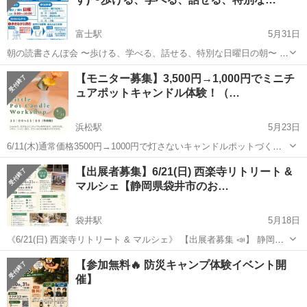
富士駅
5月31日
朝の読書さんぽ会 〜歩ける、学べる、話せる、特別な日曜日の朝〜 日
曜の朝に、ウォーキングと読書を掛け合わせた朝活イベント 「朝の読
静岡
富士市
富士駅
ワークショップ
ペース
【モニター募集】3,500円→1,000円でミニチ
書さんぽ会」 を開催します。 最初の35分は、ウォーキングマシンでゆ
ュアポットキャンドル体験！（…
っくり歩き...
浜松駅
5月23日
6/11(木)通常価格3500円→1000円で灯さないキャンドルポットづくり
を体験できます！ ※13時～15時がワークショップの時間ですが、アン
静岡
浜松市
浜松駅
ワークショップ
写真撮影
【出展者募集】6/21(日) 西楽寺リトリート &
ケートにご協力等、通常よりも長くなる可能性がございます。ご了承
マルシェ【静岡県袋井市のお…
ください。 ...
袋井駅
5月18日
《6/21(日) 西楽寺リトリート & マルシェ》 【出展者募集 📣】 静岡県
袋井市のお寺 真言宗 安養山 西楽寺にて、 「人と人が自然につなが
静岡
袋井市
袋井駅
ワークショップ
リトリート
【参加無料🔥 防災キャンプ体験イベント開
り、 心と身体を整え、 自分らしく過ごせる場所」 をテ...
催】