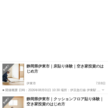
ョップを開催いたします！ 金具/金属を使わないビーズブレスレットを
静岡
田方郡
函南駅
ワークショップ
工具
作ってみませんか？ 材料、工具不要。手ぶらでお越しください。 7月
20日(月)13時〜15時...
静岡県伊東市｜床貼り体験｜空き家投資のは
じめ方
伊東市
7月8日
■ 開催概要 日時：2026年08月01日 10:30 場所：伊豆急行線 伊東駅 徒
歩29分 定員：10人 参加費：¥3,000 エリア：静岡県伊東市
静岡
伊東市
ワークショップ
DIY
静岡県伊東市｜クッションフロア貼り体験｜
―――――――――――― 空き家で床貼りを体験...
空き家投資のはじめ方