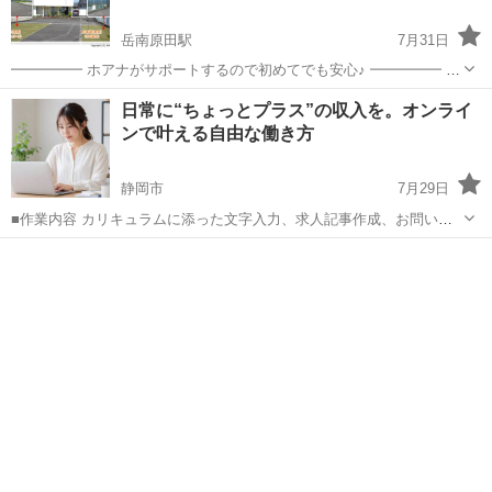
岳南原田駅
7月31日
━━━━━ ホアナがサポートするので初めてでも安心♪ ━━━━━ ホ
アナでは「ワークショップや教室など」を開催したい方を随時募集し
静岡
富士市
岳南原田駅
ワークショップ
ハロウィン
日常に“ちょっとプラス”の収入を。オンライ
ています♪ ✔ ご自身のワークショップや教室などをやってみたい方 ✔
ンで叶える自由な働き方
ものづくり...
静岡市
7月29日
■作業内容 カリキュラムに添った文字入力、求人記事作成、お問い合
わせのメッセージやり取り、SNSの運営など。 ・初心者の方でも安心
静岡
静岡市
ワークショップ
オンライン
してお 仕 事していただけます ・作業量に比例して報 酬 U P！が見込
めます☆ ...