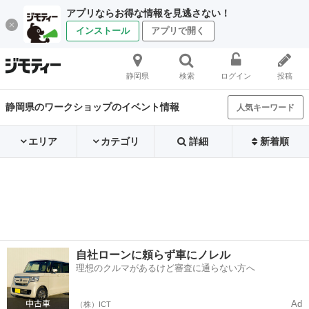
アプリならお得な情報を見逃さない！
インストール
アプリで開く
静岡県
検索
ログイン
投稿
静岡県のワークショップのイベント情報
人気キーワード
エリア
カテゴリ
詳細
新着順
自社ローンに頼らず車にノレル
理想のクルマがあるけど審査に通らない方へ
Ad
（株）ICT