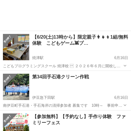
【6/20(土)13時から】限定親子👩‍👧‍👦1組/無料
体験 こどもゲーム👾プ…
焼津駅
6月16日
こどもプログラミングスクール 焼津校 ２０２６年６月に開校しま
した🖥️ 焼津市大村中学校正門から、徒歩０分です。 是非、親子でゲ
静岡
焼津市
焼津駅
ワークショップ
こども
第34回手石港クリーン作戦
ーム👾をつくって、遊んで学んでください。 【対象】 🟡小学生
【内容】 ...
伊豆急下田駅
6月16日
南伊豆町手石港・手石海岸の清掃参加者 募集です 10時～ 事前申込
み不要
静岡
賀茂郡
伊豆急下田駅
ワークショップ
海岸
【参加無料】【予約なし】手作り体験 ファ
ミリーフェス