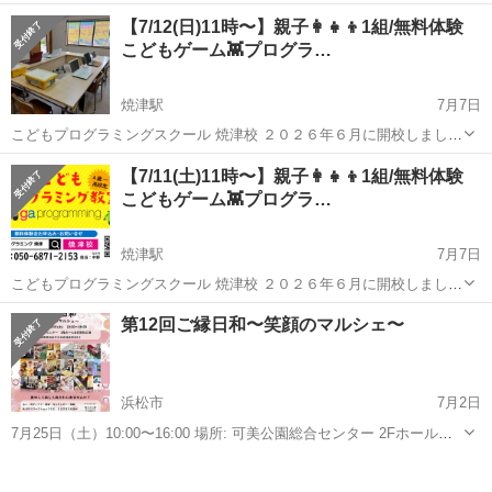
歩29分 定員：10人 参加費：¥3,000 エリア：静岡県伊東市
静岡
伊東市
ワークショップ
DIY
【7/12(日)11時〜】親子👩‍👧‍👦1組/無料体験
―――――――――――― 空き家でインパクトド...
こどもゲーム👾プログラ…
焼津駅
7月7日
こどもプログラミングスクール 焼津校 ２０２６年６月に開校しました
🖥️ 焼津市大村中学校正門から、徒歩０分です。 是非、親子でゲーム👾
静岡
焼津市
焼津駅
ワークショップ
こども
【7/11(土)11時〜】親子👩‍👧‍👦1組/無料体験
をつくって、遊んで学んでください。 【対象】 🟡小学生...
こどもゲーム👾プログラ…
焼津駅
7月7日
こどもプログラミングスクール 焼津校 ２０２６年６月に開校しました
🖥️ 焼津市大村中学校正門から、徒歩０分です。 是非、親子でゲーム👾
静岡
焼津市
焼津駅
ワークショップ
こども
第12回ご縁日和〜笑顔のマルシェ〜
をつくって、遊んで学んでください。 【対象】 🟡小学生...
浜松市
7月2日
7月25日（土）10:00〜16:00 場所: 可美公園総合センター 2Fホール
玄関前広場にはキッチンカー 占いを中心にヒーリング、ボディケア、
静岡
浜松市
ワークショップ
マルシェ
物販、ワークショップが出店します。 美味しく癒されに来てください