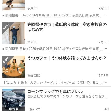
伊東市
7月8日
■ 開催概要 日時：2026年08月01日 10:30 場所：伊豆急行線 伊東駅 徒
歩29分 定員：10人 参加費：¥3,000 エリア：静岡県伊東市
静岡
伊東市
ワークショップ
DIY
静岡県伊東市｜壁紙貼り体験｜空き家投資の
―――――――――――― 空き家でクッションフ...
はじめ方
伊東市
7月8日
■ 開催概要 日時：2026年08月01日 10:30 場所：伊豆急行線 伊東駅 徒
歩29分 定員：10人 参加費：¥3,000 エリア：静岡県伊東市
静岡
伊東市
ワークショップ
DIY
うつカフェ｜うつ体験を語ってみませんか？
―――――――――――― 空き家で壁紙貼りを体...
東静岡駅
7月8日
【”こころ”を語る「カフェシリーズ」】 日々のなかで感じているこ
と。 誰かに話したかったこと。 うまく言葉にならなかった経験。
静岡
静岡市
東静岡駅
ワークショップ
少人数
ローンブラックでも車にノレル
「カフェシリーズ」は、同じようなテーマに関心を持つ人が集まり、
信販会社でクルマのローンやリースが通らなくてもクル
安心できる場で自分...
マをご利用いただけるサービスがあります！
Ad
（株）ICT