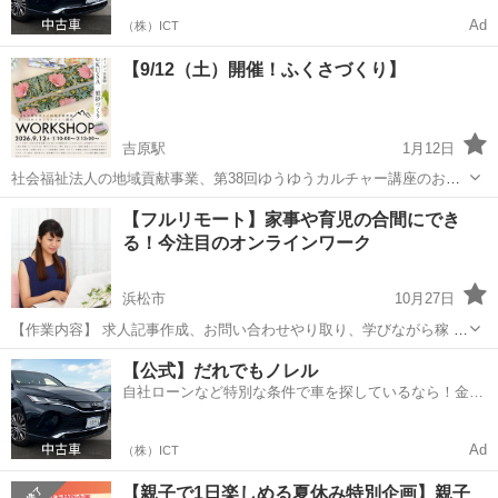
Ad
（株）ICT
【9/12（土）開催！ふくさづくり】
吉原駅
1月12日
社会福祉法人の地域貢献事業、第38回ゆうゆうカルチャー講座のお知
らせです。 開催日：9/12（土）①10時～ ②13時～ 会 場：地域活動
静岡
富士市
吉原駅
ワークショップ
【フルリモート】家事や育児の合間にでき
支援センターゆうゆう 富士市大渕2815-1 中野保育園隣 定 員：...
る！今注目のオンラインワーク
フラワーアレンジメント
浜松市
10月27日
【作業内容】 求人記事作成、お問い合わせやり取り、学びながら稼 い
でいただきます。 【活動時間】 ご自身の出来る時間帯で大丈夫です。
静岡
浜松市
ワークショップ
オンライン
【公式】だれでもノレル
1日1時間〜OK ※長期的にお付き合いできる方で、業 務 連...
自社ローンなど特別な条件で車を探しているなら！金利
0%で車をご提供、ノレル独自与信システム。
Ad
（株）ICT
【親子で1日楽しめる夏休み特別企画】親子