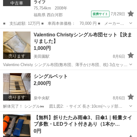
ライフ
中古車
75,754km
2008年
7月29日
提携サイト
福島県 西白河郡
■ 支払総額: 12万円 ■ 車両本体価格： 70,000 円 ■ メーカー
名： ホンダ ■ 車種名： ライフ ■ グレード名： ＡＴ Ｃ
福島
西白河郡
ライフ
Valentino Christyシングル布団セット【決ま
Ｄ エアコン パワーステアリング パワーウィンドウ ■ 排気
りました】
量： 660cc ■ ...
1,000円
売ります
美田園駅
8月6日
Valentino Christy シングル布団(敷布団、薄手かけ布団、枕) 3点セット
です。 ケース付き。 新品未使用品です。 ケースに入れて、乾燥剤を
宮城
名取市
美田園駅
寝具
シングルベット
入れて保管しておりました。 引越しに伴い不要になりましたので ...
2,000円
売ります
泉中央駅
8月6日
解体完了！ シングル🛌 図1,図2: ・サイズ 長さ:10cm(ヘッド部
分)+198cm(ベット部分) 幅:100cm 高さ:9cm(脚なし)、18cm(1段階脚付
宮城
黒川郡
泉中央駅
ベッド
【無料】折りたたみ雨傘3、日傘1｜軽量タイ
き)、31cm(２段階脚付き) 図3: ・脚6本付き...
プ多数・LEDライト付きあり（1本か…
0円