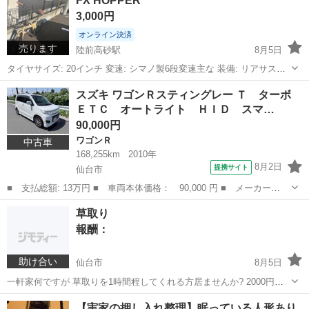
FX HOPPER
うございます。 希少な5速マニュアル・ディーゼル・4WDのハイエー
3,000円
ス DX...
オンライン決済
売ります
陸前高砂駅
8月5日
タイヤサイズ: 20インチ 変速: シマノ製6段変速主な 装備: リアサスペ
ンション、前カゴ、ダイナモライト サイズ: 幅81cm × 奥行137cm ×
宮城
仙台市
陸前高砂駅
折りたたみ自転車
スズキ ワゴンＲスティングレー Ｔ ターボ
高さ46cm 色: ベージュ サビや汚れはありますが、走行はできま...
ＥＴＣ オートライト ＨＩＤ スマ…
90,000円
ワゴンＲ
中古車
168,255km
2010年
8月2日
提携サイト
仙台市
■ 支払総額: 13万円 ■ 車両本体価格： 90,000 円 ■ メーカー
名： スズキ ■ 車種名： ワゴンＲスティングレー ■ グレード
宮城
仙台市
ワゴンＲ
草取り
名： Ｔ ターボ ＥＴＣ オートライト ＨＩＤ スマートキー
報酬：
電動格納ミラー ベン...
助け合い
仙台市
8月5日
一軒家何ですが 草取りを1時間程してくれる方居ませんか? 2000円で
お願いしたいです
宮城
仙台市
手伝って/助けて