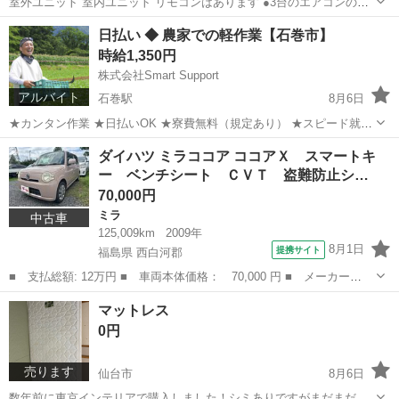
室外ユニット 室内ユニット リモコンはあります ●3台のエアコンの設
置 18畳を１階に1台 6畳を 2階に2台 2階のエアコンの室外機を1階に置
宮城
石巻市
石巻あゆみ野駅
手伝って/助けて
取り付け
日払い ◆ 農家での軽作業【石巻市】
く ●穴もあいていないので穴あけも ●室外用のけしょうかばー（黒色
時給1,350円
●...
株式会社Smart Support
アルバイト
石巻駅
8月6日
★カンタン作業 ★日払いOK ★寮費無料（規定あり） ★スピード就業
（最短翌日） ■ 仕事内容 主に以下のような作業を行います。 基本的
宮城
石巻市
石巻駅
仕分け
雑草
ダイハツ ミラココア ココアＸ スマートキ
には複数人で作業します。 ・野菜の収穫 ・仕分けや梱包 ...
ー ベンチシート ＣＶＴ 盗難防止シ…
70,000円
ミラ
中古車
125,009km
2009年
8月1日
提携サイト
福島県 西白河郡
■ 支払総額: 12万円 ■ 車両本体価格： 70,000 円 ■ メーカー
名： ダイハツ ■ 車種名： ミラココア ■ グレード名： ココア
福島
西白河郡
ミラ
マットレス
Ｘ スマートキー ベンチシート ＣＶＴ 盗難防止システム ＡＢ
0円
Ｓ ＣＤ 衝突安全...
売ります
仙台市
8月6日
数年前に東京インテリアで購入しました！シミありですがまだまだ使