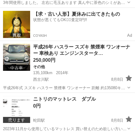
3年間使用しました。 左右に毛玉あります 真ん中に茶色のシミがあり
ますがあまり目立ちません。 子供がよじ登ってます ペットはいません
宮城
仙台市
ソファ
定価 64990円
平成26年 ハスラー スズキ 禁煙車 ワンオーナ
ー 車検あり エンジンスタータ…
250,000円
その他
中古車
135,100km
2014年
西古川駅
8月8日
平成26年式 スズキ ハスラー 禁煙車 ワンオーナー 距離 約135080キロ
移動で多少のびます。 車検 令和9年 4月 18日まで オートエアコン ス
宮城
黒川郡
西古川駅
その他
ニトリのマットレス ダブル
マートキー フォグランプ リモコンエンジンスターター シートヒータ
0円
ー...
売ります
蛇田駅
8月8日
2023年11月から使用しているマットレス 買い替えのため欲しい方いら
したらご連絡ください 引き取りに来ていただけると幸いです。