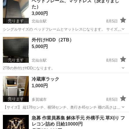
ベッドフレーム、マットレス（決まりまし
トリー 電動格納ミラー ベンチシート ＡＴ ＡＢＳ ＣＤ アル
た）
ミホイール 衝突安...
3,000円
売ります
北仙台駅
8月5日
シングルサイズの ベッドフレームとマットレスになります。 サイズは
3枚目画像に記載されております。
宮城
仙台市
北仙台駅
ベッド
外付けHDD（2TB）
5,000円
売ります
北仙台駅
8月5日
2TBの外付けHDDになります。
宮城
仙台市
北仙台駅
映像プレーヤー、レコーダー
冷蔵庫ラック
1,000円
売ります
多賀城市
8月5日
【サイズ】 縦178センチ、横58センチ、奥行き45センチ 棚の高さは簡
単に変えられます⭐︎
宮城
多賀城市
その他
急募 作業員募集 解体手元 外構手元 草刈り フ
レコン詰め 日給10000円