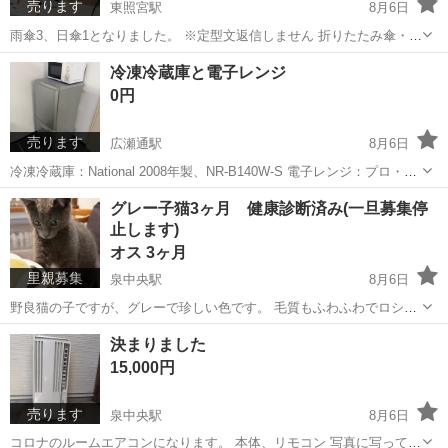
売ります
東照宮駅
8月6日
雨傘3、日傘1となりました。 ※定型文返信しません 折りたたみ傘・日
傘を無料でお譲りします。 雨傘・日傘・晴雨兼用など、さまざまな種
宮城
仙台市
東照宮駅
家庭用品
冷凍冷蔵庫と電子レンジ
類があります。 軽量タイプが多く、通勤・通学用やバッグに入れてお
0円
く予備としても便利です。...
売ります
広瀬通駅
8月6日
冷凍冷蔵庫：National 2008年製、NR-B140W-S 電子レンジ：プロ・ポ
ート 2012年、CR-DK201W5 0円。どちらも年式は旧いですが問題無く
宮城
仙台市
広瀬通駅
キッチン家電
グレー子猫3ヶ月 健康診断済み(一旦募集停
使えます。 取りに来てくれる方のみです。搬出時はお手伝いでき...
止します)
オス 3ヶ月
里親募集
泉中央駅
8月6日
野良猫の子ですが、グレーで珍しい色です。 毛質もふわふわでロシア
ンブルーみたいな子猫です。 性格は大人しく、トイレした後はこれで
宮城
富谷市
泉中央駅
猫
グレー
決まりました
もかという位砂で隠します。 猫エイズ、白血病検査陰性 ノミダニ無し
15,000円
シャンプー爪切り済み お腹...
売ります
泉中央駅
8月6日
コロナのルームエアコンになります。 本体、リモコン 写真に写ってい