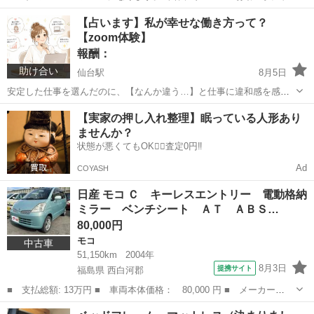
る物が全てになります。 2023年式 簡易清掃でのお渡しになります。
宮城
仙台市
泉中央駅
季節、空調家電
【占います】私が幸せな働き方って？
近くまで取りに来れる方で、お願い致します。 ９日〜12日は出かける
【zoom体験】
ためお渡し出来ません。...
報酬：
助け合い
仙台駅
8月5日
安定した仕事を選んだのに、【なんか違う…】と仕事に違和感を感じ
ている方へ あなたは今、こんな状況ではありませんか？ ✅安定してい
宮城
仙台市
仙台駅
教えたい
ホロスコープ
てみんなから羨ましがられる仕事なのに、最近本当にこの仕事をした
いのか分からなくなってきた。...
日産 モコ Ｃ キーレスエントリー 電動格納
ミラー ベンチシート ＡＴ ＡＢＳ…
80,000円
モコ
中古車
51,150km
2004年
8月3日
提携サイト
福島県 西白河郡
■ 支払総額: 13万円 ■ 車両本体価格： 80,000 円 ■ メーカー
名： 日産 ■ 車種名： モコ ■ グレード名： Ｃ キーレスエン
福島
西白河郡
モコ