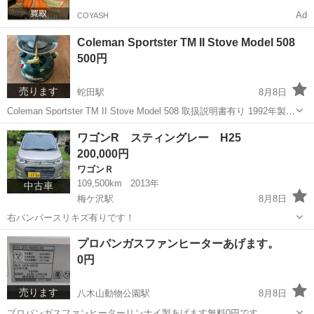
Coleman Sportster TM II Stove Model 508
500円
売ります
蛇田駅
8月8日
Coleman Sportster TM II Stove Model 508 取扱説明書有り 1992年製で
2〜3年前まで使用していましたが、ここ数年は使用する機会が減りま
宮城
石巻市
蛇田駅
その他
ワゴンR スティングレー H25
したので出品しました。 必要とされる方がおりまし...
200,000円
ワゴンＲ
109,500km
2013年
中古車
梅ケ沢駅
8月8日
右バンパースリキズ有りです！
宮城
栗原市
梅ケ沢駅
ワゴンＲ
プロパンガスファンヒーターあげます。
0円
売ります
八木山動物公園駅
8月8日
プロパンガスファンヒーターリンナイ製あげます無料0円です。