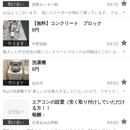
助け合い
国際センター駅
8月7日
おはようございます。 急にスクーターが壊れて困っています。 どなた
か数日、数週間貸して頂きたいです。 勿論お支払します。 宜しくお願
宮城
仙台市
国際センター駅
貸して
スクーター
【無料】コンクリート ブロック
いします。
0円
売ります
中野栄駅
8月7日
購入した中古住宅の庭にコンクリートブロックが20個ほどございま
す。 処分に困っているためもし使いたい方がいらっしゃれば無料で差
宮城
仙台市
中野栄駅
生活雑貨
コンクリート
洗濯機
し上げます。 お気軽にご連絡ください！ 場所は仙台市宮城野区です。
0円
売ります
仙台市
8月6日
8㎏の洗濯機です 新しいのを購入することになったので、リサイクル
に出す前に投稿してみました 今現在も使ってる現役で、乾燥を使わな
宮城
仙台市
生活家電
エアコンの設置（安く取り付けしていただけ
ければ普通に使えます 層洗浄などやってはみましたが、乾燥を使うと
る方！！
見えないところから汚れが出てく...
報酬：
助け合い
石巻あゆみ野駅
8月6日