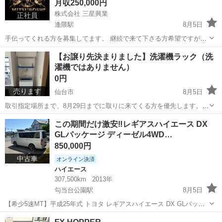
月収250,000円
株式会社 三星興業
正社員
逢隈駅
8月5日
手伝ってくれる方を募集してます。 継続で来て下さる方希望ですが、
単発でもいいです。 作業内容は木造解体手元、キッチン ユニットバス
宮城
亘理郡
逢隈駅
その他
【お譲り先決まりました】洗濯機ラック（洗
撤去等部分解体手元、外構手元、仕分け、運搬、トラック積込み、草
濯機ではありません）
刈り、フレコン詰めなどになります...
0円
売ります
仙台市
8月5日
取引指定場所まで、8月29日までに取りに来てくる方を優先します。
よろしくおねがいします。
宮城
仙台市
その他
ラック
この期間だけ激安‼️レギアスハイエース DX
GLパッケージ ディーゼル4WD…
850,000円
中古車
オンライン決済
ハイエース
307,500km
2013年
勾当台公園駅
8月5日
【希少5速MT】平成25年式 トヨタ レギアスハイエース DX GLパッケ
ージ ディーゼル 4WD 車検令和9年1月5日まで ご覧いただきありがと
宮城
仙台市
勾当台公園駅
ハイエース