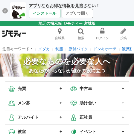
アプリならお得な情報を見逃さない！
インストール
アプリで開く
地元の掲示板 ジモティー 宮城版
宮城県
検索
ログイン
投稿
注目キーワード：
メダカ
制服
原付バイク
ドンキホーテ
観葉植
必要なものを必要な人へ
あなたのいらないが誰かの役に立つ
売買
中古車
メン募
助け合い
アルバイト
正社員
教室
イベント