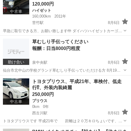
120,000円
ハイゼット
中古車
160,000km
2011年
苦竹駅
8月6日
早急に取引できる方、お願い致します🤲 ダイハツハイゼットカーゴの
出品です。 仕事で使っておりました。 急な出品となるため写真がこれ
宮城
仙台市
苦竹駅
ハイゼット
草むしり手伝ってください
しかありません。 23年式 車検R9.5 約16万キロ AT車 エンジン良好 ウ
報酬：日当8000円程度
ォータ...
助け合い
泉中央駅
8月6日
仙台市北中山の学校グランド草むしり手伝っていただける方 8月19
日〜21日の3日間 9時〜16時頃 ほか、詳細はお問い合わせください
宮城
仙台市
泉中央駅
手伝って/助けて
トヨタプリウス、平成21年、車検付、低走
行⁉️、外装内装綺麗
250,000円
プリウス
中古車
0km
0年
西古川駅
8月6日
トヨタプリウスです 平成21年で 距離は２０万キロちょいです、調
子も良くて燃費も良いです内装も内装も綺麗でエアコンもバッチリで
宮城
大崎市
西古川駅
プリウス
トヨタプリウス