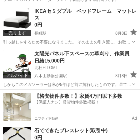
宮城
仙台市
八木山動物公園駅
その他
プロパン
IKEAセミダブル ベッドフレーム マットレ
ス
0円
売ります
長町駅
8月8日
引っ越しをするため不要になりました。 そのままの引き渡し、お取引
してくださる方ご自身で分解、持っていっていただくこと前提です。
宮城
仙台市
長町駅
ベッド
フレーム
太陽光パネル下スペースの草刈り、作業員
マットレス付きの方優先します。 返品不可。 場合によってはフレーム
日給15,000円
のみも可能です...
北杜HITOMI
アルバイト
八木山動物公園駅
8月8日
しかもこのメガソーラーは私が5年ほど前に施行したものです。果てし
なく広くどこまでも続く太陽光パネルそれがキラキラ光とても綺麗で
宮城
仙台市
八木山動物公園駅
その他
太陽光パネル
した。早いものでそのパネル下に雑草が生えてきたと言うことでそち
らを休み休みで結構ですので、1日80...
石でできたブレスレット(取引中)
0円