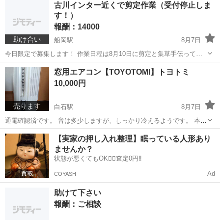
福島
西白河郡
ミライース
古川インター近くで剪定作業（受付停止しま
イドリングストップ ＣＶＴ ＡＢＳ ＣＤ カセット アルミホイ
す！）
ール 衝突安全ボデ...
報酬：14000
助け合い
船岡駅
8月7日
今日限定で募集します！ 作業日程は8月10日に剪定と集草手伝ってい
ただける方1名居ませんか？ 詳細はメッセージでお教えします。
宮城
柴田郡
船岡駅
手伝って/助けて
窓用エアコン【TOYOTOMI】トヨトミ
10,000円
売ります
白石駅
8月7日
通電確認済です。 音は多少しますが、しっかり冷えるようです。 本体
はキレイな状態に見えます。 窓設置枠にはゴム部分などに汚れあり。
宮城
白石市
白石駅
季節、空調家電
もしかするとネジなど不足があるかもしれません。 冷房、ドライは確
認しましたが、タイマーなど細...
助けて下さい
報酬：ご相談