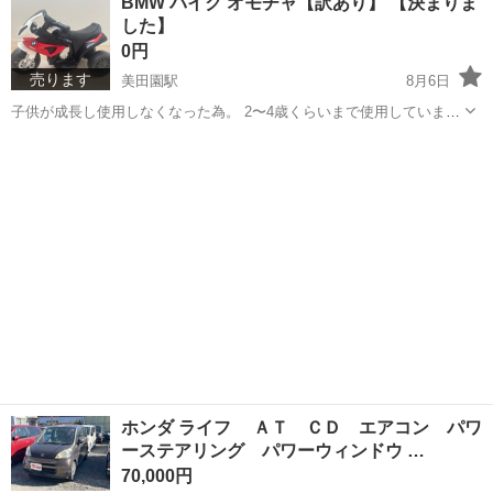
BMW バイク オモチャ【訳あり】 【決まりま
す、 車検が１２月までです、まだ車検付いてますが付けたい場わいプ
した】
ラス５万円で付けます よろしくお...
0円
売ります
美田園駅
8月6日
子供が成長し使用しなくなった為。 2〜4歳くらいまで使用していまし
た。 ※説明書、充電器はありませんので 足蹴りでご使用下さい。
宮城
名取市
美田園駅
幼児用自転車
※自宅付近まで取りに来て頂ける方を優先致します。 また、8/15 ま
でのお取引...
ホンダ ライフ ＡＴ ＣＤ エアコン パワ
ーステアリング パワーウィンドウ …
70,000円