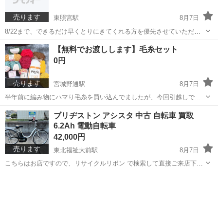
売ります
東照宮駅
8月7日
8/22まで、できるだけ早くとりにきてくれる方を優先させていただき
ます。 よろしくおねがいします。
宮城
仙台市
東照宮駅
キッチン家電
【無料でお渡しします】毛糸セット
0円
売ります
宮城野通駅
8月7日
半年前に編み物にハマり毛糸を買い込んでましたが、今回引越しで持
っていけないのでお譲りできる方を探しています。 新品のものもあれ
宮城
仙台市
宮城野通駅
その他
ブリヂストン アシスタ 中古 自転車 買取
ば、余った毛糸、ワタも含まれます。 編み物始めたいけどお金をかけ
6.2Ah 電動自転車
たくない！方など、いかがでしょうか...
42,000円
売ります
東北福祉大前駅
8月7日
こちらはお店ですので、リサイクルリボン で検索して直接ご来店下さ
い。連絡不要です。 6月から営業時間変更のお知らせ 平日 13:00〜
宮城
仙台市
東北福祉大前駅
電動アシスト自転車
18:00 営業 土日 10:00〜18:00 営業 火曜、水曜定休日 ブリヂスト
ン...