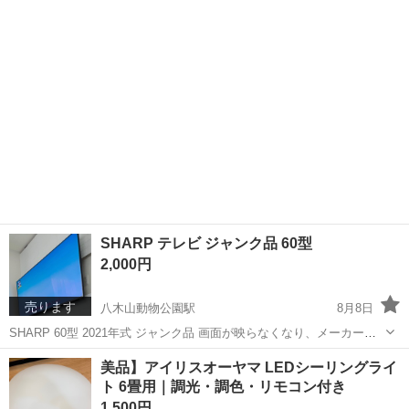
宮城
石巻市
蛇田駅
家電
SHARP テレビ ジャンク品 60型
2,000円
売ります
八木山動物公園駅
8月8日
SHARP 60型 2021年式 ジャンク品 画面が映らなくなり、メーカーに
問い合わせしたところ 基盤が原因とのことでした 直してから使用くだ
宮城
名取市
八木山動物公園駅
テレビ
美品】アイリスオーヤマ LEDシーリングライ
さい 壁掛けにしていたのでテレビの足未使用であります 置き場所がな
ト 6畳用｜調光・調色・リモコン付き
いので早...
1,500円