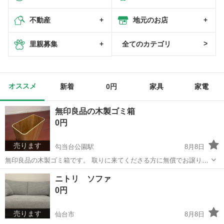
不動産
地元のお店
里親募集
全てのカテゴリ
オススメ
新着
0円
家具
家電
無印良品の木製ゴミ箱
0円
売ります
勾当台公園駅
8月8日
無印良品の木製ゴミ箱です。 取りに来てくださる方に無償でお譲りし
ます。
宮城
仙台市
勾当台公園駅
その他
ニトリ ソファ
0円
売ります
仙台市
8月8日