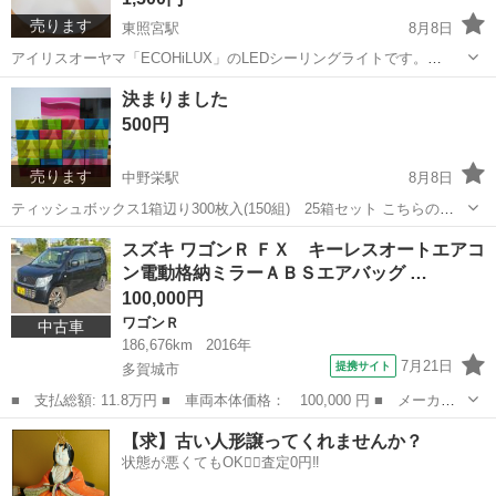
売ります
東照宮駅
8月8日
アイリスオーヤマ「ECOHiLUX」のLEDシーリングライトです。
CL6DL-5.0／6畳用で、明るさだけでなく光の色も調整できる便利なモ
宮城
仙台市
東照宮駅
照明器具
決まりました
デルです。 リモコン付きで、普段の照明として使いやすい一台です。
500円
中古品ですが...
売ります
中野栄駅
8月8日
ティッシュボックス1箱辺り300枚入(150組) 25箱セット こちらのテ
ィッシュ箱のみでもお取引は可能ですが、他出品中の物と、出来れば
宮城
多賀城市
中野栄駅
家庭用品
スズキ ワゴンＲ ＦＸ キーレスオートエアコ
まとめてお買い求め頂ける方に、お譲りしたいと考えております！ お
ン電動格納ミラーＡＢＳエアバッグ …
まとめをご希望の方は...
100,000円
ワゴンＲ
中古車
186,676km
2016年
7月21日
提携サイト
多賀城市
■ 支払総額: 11.8万円 ■ 車両本体価格： 100,000 円 ■ メーカー
名： スズキ ■ 車種名： ワゴンＲ ■ グレード名： ＦＸ キー
宮城
多賀城市
ワゴンＲ
レスオートエアコン電動格納ミラーＡＢＳエアバッグ ■ 排気量：
660cc...