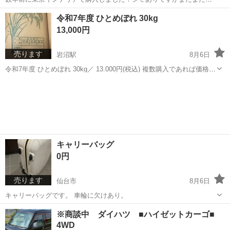
えます。 よろしくお願いします。
宮城
仙台市
寝具
令和7年度 ひとめぼれ 30kg
13,000円
売ります
岩沼駅
8月6日
令和7年度 ひとめぼれ 30kg／ 13.000円(税込) 複数購入であれば価格交
渉可 郵送の場合は別途料金が発生します。 直接引渡し出来る方を希望
宮城
岩沼市
岩沼駅
食品
します。 ※引渡し場所は別途打合せとします。 宜しくお願いしま
す。
キャリーバッグ
0円
売ります
仙台市
8月6日
キャリーバッグです。 車輪に欠けあり。
宮城
仙台市
バッグ
※商談中 ダイハツ ■ハイゼットカーゴ■
4WD