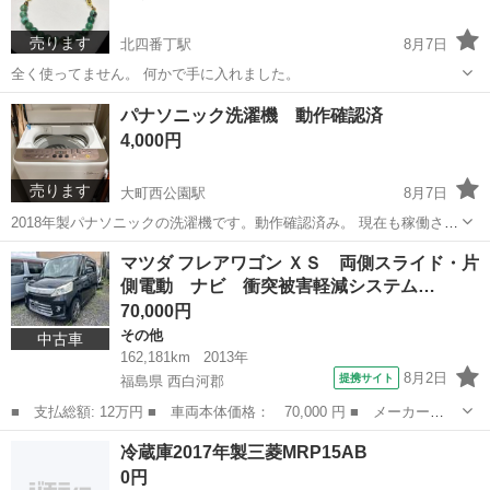
売ります
北四番丁駅
8月7日
全く使ってません。 何かで手に入れました。
宮城
仙台市
北四番丁駅
その他
全く
パナソニック洗濯機 動作確認済
4,000円
売ります
大町西公園駅
8月7日
2018年製パナソニックの洗濯機です。動作確認済み。 現在も稼働させ
ておりますが、買い替えのため不要となりました。 日常的槽洗浄を行
宮城
仙台市
大町西公園駅
生活家電
マツダ フレアワゴン ＸＳ 両側スライド・片
いましたが、分解して清掃まではやっておりません。気になる方はご
側電動 ナビ 衝突被害軽減システム…
遠慮くたざい。ノークレームノー...
70,000円
その他
中古車
162,181km
2013年
8月2日
提携サイト
福島県 西白河郡
■ 支払総額: 12万円 ■ 車両本体価格： 70,000 円 ■ メーカー
名： マツダ ■ 車種名： フレアワゴン ■ グレード名： ＸＳ
福島
西白河郡
その他
冷蔵庫2017年製三菱MRP15AB
両側スライド・片側電動 ナビ 衝突被害軽減システム スマートキ
0円
ー アイドリングス...