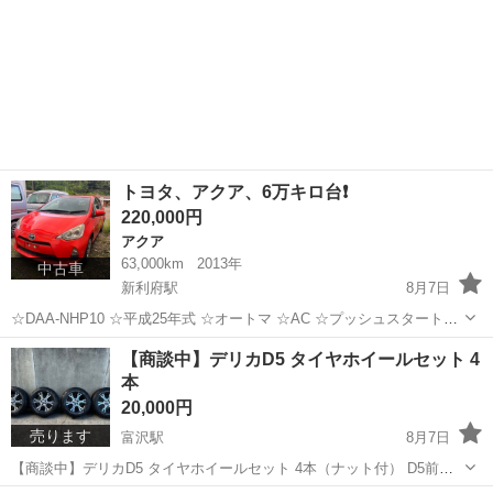
トヨタ、アクア、6万キロ台❗️
220,000円
アクア
63,000km
2013年
中古車
新利府駅
8月7日
☆DAA-NHP10 ☆平成25年式 ☆オートマ ☆AC ☆プッシュスタート、
ETC、ナビ、TV、バックカメラ付き 運転は問題ありませんが、キズや
宮城
宮城郡
新利府駅
アクア
【商談中】デリカD5 タイヤホイールセット 4
凹みはあります。写真5枚しか載せられませんので、現車確認お願い致
本
します。 ...
20,000円
売ります
富沢駅
8月7日
【商談中】デリカD5 タイヤホイールセット 4本（ナット付） D5前期
型で使用しておりました。全体的にキズやタイヤの減りがあります。