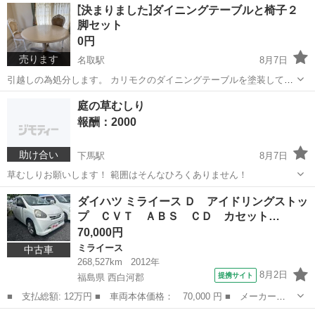
宮城
名取市
富沢駅
タイヤ、ホイール
⦍決まりました⦎ダイニングテーブルと椅子２
商品の状態は写真にてご確認いただき、ご判断をお願いいたします。
脚セット
商品ご購入後の返品・交...
0円
売ります
名取駅
8月7日
引越しの為処分します。 カリモクのダイニングテーブルを塗装して使
っていました。 椅子２脚とセットで引き取ってくれる方。 テーブル：
宮城
仙台市
名取駅
テーブル
庭の草むしり
W120 H66㎝ （大体） ※小さな傷や汚れ有り 天板と足のセパレート
報酬：2000
可能...
助け合い
下馬駅
8月7日
草むしりお願いします！ 範囲はそんなひろくありません！
宮城
宮城郡
下馬駅
手伝って/助けて
ダイハツ ミライース Ｄ アイドリングストッ
プ ＣＶＴ ＡＢＳ ＣＤ カセット…
70,000円
ミライース
中古車
268,527km
2012年
8月2日
提携サイト
福島県 西白河郡
■ 支払総額: 12万円 ■ 車両本体価格： 70,000 円 ■ メーカー
名： ダイハツ ■ 車種名： ミライース ■ グレード名： Ｄ ア