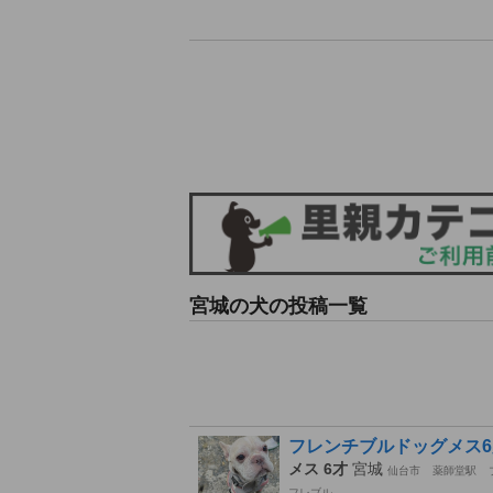
宮城の犬の投稿一覧
フレンチブルドッグメス6
メス 6才
宮城
仙台市
薬師堂駅
フレブル