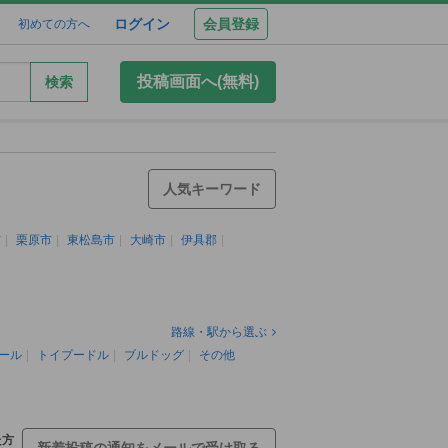
ログイン
会員登録
初めての方へ
投稿画面へ(無料)
検索
人気キーワード
市
栗原市
東松島市
大崎市
伊具郡
路線・駅から選ぶ
ール
トイプードル
ブルドッグ
その他
た方
新着投稿の通知をメールで受け取る