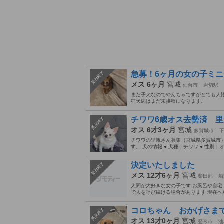
急募！6ヶ月の女の子ミ
受付終了
メス 6ヶ月
宮城
仙台市
岩切駅
まだ子犬なのでやんちゃですがとても人懐
狂犬病はまだ未接種になります。
チワワ6歳オス去勢済 
受付終了
オス 6才3ヶ月
宮城
多賀城市
チワワの里親さん募集（宮城県多賀城市）
す。 犬の情報 ● 犬種：チワワ ● 性別：オ
決定いたしました
受付終了
メス 12才6ヶ月
宮城
柴田郡
船
人間が大好きな女の子です お風呂や自宅
で人を呼び続ける場合があります 現在ヘ
コロちゃん おかげさまで
受付終了
オス 13才0ヶ月
宮城
登米市
油