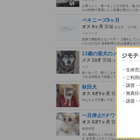
人懐っこく、食べることが大好き。遊ぶの
ルの特徴で環境により皮膚が荒れたり治っ
ペキニーズ9ヶ月
オス 9ヶ月
宮城
仙台市
その他
ペキニーズ
温厚で無駄吠えないです！ 人馴れしてい
いただける方 多動飼育の方は遠慮させて
13歳の柴犬のメス、無茶
ジモテ
メス 13才
宮城
仙台市
岩切駅
メス
・生体売
色々あって、飼うことができないという
できる状態まで回復しています とっても元
・ご利用
・譲渡・
秋田犬
・無責任
オス 4才3ヶ月
宮城
牡鹿郡
女
やんちゃで可愛いです。 良好
・譲渡・
一旦停止‼️チワワ
オス 5才7ヶ月
宮城
柴田郡
東
健康状態
少し臆病なところがありますが、お客さん
す 去年買ったケージもお付けします。