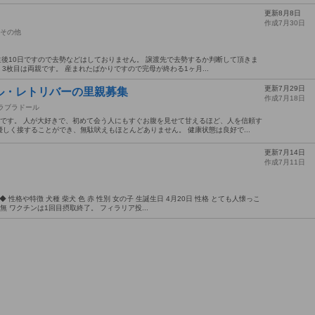
更新8月8日
作成7月30日
その他
だ生後10日ですので去勢などはしておりません。 譲渡先で去勢するか判断して頂きま
 3枚目は両親です。 産まれたばかりですので完母が終わる1ヶ月...
更新7月29日
ル・レトリバーの里親募集
作成7月18日
ラブラドール
歳です。 人が大好きで、初めて会う人にもすぐお腹を見せて甘えるほど、人を信頼す
しく接することができ、無駄吠えもほとんどありません。 健康状態は良好で...
更新7月14日
作成7月11日
 性格や特徴 犬種 柴犬 色 赤 性別 女の子 生誕生日 4月20日 性格 とても人懐っこ
 ワクチンは1回目摂取終了。 フィラリア投...