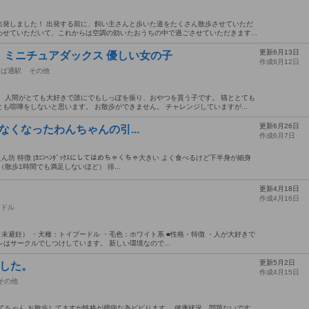
出発しました！ 出発する前に、飼い主さんと歩いた道をたくさん散歩させていただ
せていただいて、これからは空調の効いたおうちの中で過ごさせていただきます...
更新6月13日
】ミニチュアダックス 優しい女の子
作成6月12日
おば通駅
その他
 人間がとても大好きで誰にでもしっぽを振り、おやつを貰う子です。 猫ととても
も喧嘩をしないと思います。 お散歩ができません。 チャレンジしていますが...
更新6月26日
で飼えなくなったわんちゃんの引...
作成6月7日
えん坊 特徴 |ｶﾆﾝﾍﾝﾀﾞｯｸｽにしてはめちゃくちゃ大きい よく食べるけど下半身が細身
散歩1時間でも満足しないほど） 排...
更新4月18日
作成4月16日
ードル
（未避妊） ・犬種：トイプードル ・毛色：ホワイト系 ■性格・特徴 ・人が大好きで
レはサークルでしつけしています。 新しい環境なので...
更新5月2日
ました。
作成4月15日
その他
ちゃん お散歩してますが性格が臆病な為ビビります。 健康状況 問題ないです。