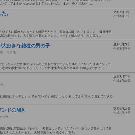
ングしてますが なかなか覚えてくれません。 また、今と写真少し...
更新7月7日
した。
作成4月13日
性格で人に慣れるのもとても時間がかかり、家族みな噛まれております。 健康状態
臆病な性格です。人を噛んだ事があります。リードを噛み切り、穴を掘り...
更新6月26日
が大好きな雑種の男の子
作成3月30日
巻駅
その他
固まっちゃいます 撫でられるのが好きで撫でていると膝の上に座ったり隣に座って
なので家中ついてまわったりします 中型犬で現在の体重は10kg程です こ...
更新3月22日
作成3月20日
の他
に健康に育ってます とても 賢いです 病気1つなく 育ってます 末永く 愛して下さる
更新4月20日
ンドのMIX
作成3月15日
その他
健康状態に問題はありません。 名前はついていたんですが、新しい名前をつけて欲
ご飯もきちんと食べます。 人間で言うと44歳くらいです。