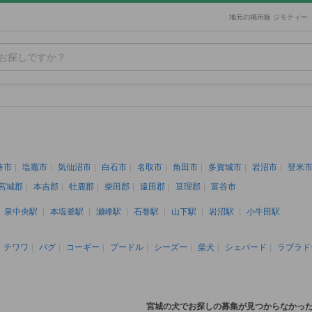
地元の掲示板 ジモティー
巻市
塩竈市
気仙沼市
白石市
名取市
角田市
多賀城市
岩沼市
登米
宮城郡
本吉郡
牡鹿郡
柴田郡
遠田郡
亘理郡
富谷市
泉中央駅
本塩釜駅
瀬峰駅
石巻駅
山下駅
岩沼駅
小牛田駅
チワワ
パグ
コーギー
プードル
シーズー
柴犬
シェパード
ラブラド
宮城の犬でお探しの募集が見つからなかっ