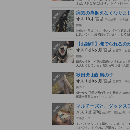
まだ、1歳な為吠えます。 トイレトレーニ
病気の為飼えなくなりま
受付終了
オス 10才
宮城
気仙沼市
その他
性格
雑種の中型犬です。 小さい頃から臆病な
は良いです。 庭で飼っています。とても
【お話中】撫でられるの
受付終了
オス 0才6ヶ月
宮城
石巻市
石
性格
臆病な性格で初見の場所だと慣れるまで
大人しくしています 寂しがりの甘えんぼう
秋田犬 1歳 男の子
受付終了
オス 1才0ヶ月
宮城
名取市
そ
男の子
穏やかな 可愛い男の子です 元気いっぱい
家族を募集します°・*:.。.☆
マルチーズと、ダックスフ
受付終了
メス 7才
宮城
仙台市
東仙台駅
マルチーズ
すごくおとなしくて慣れっこい犬です。 
しいです。 トイレにも問題ないです。 