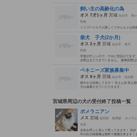
飼い主の高齢化の為
オス 7才1ヶ月
宮城
仙台市
旭
性格
トイプードルで人懐こくてやんちゃな性
柴犬 子犬(2か月)
オス 2ヶ月
宮城
仙台市
柴犬
性格
学業が忙しいので、十分に世話ができず、
去勢はまだできていません。 健康状態は
ペキニーズ家族募集中
オス 8ヶ月
宮城
仙台市
仙台駅
穏やかな性格してます！ 甘えん坊 吠え
方は遠慮させていただきます。
宮城県周辺の犬の受付終了投稿一覧
ポメラニアン
受付終了
メス
宮城
柴田郡
船岡駅
ポメラニ
名前
名前を呼ぶと喜んで寄ってきます！ 良好
年の狂犬病接種は無料で接種出来ます！ 