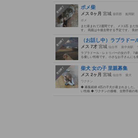
ポメ柴
受付終了
メス 0ヶ月
宮城
柴田郡
船岡駅
ポメ
まだ産まれて2週間です。 メス1匹 ま
す。 両親は今後去勢する予定です。 良好
（お話し中）ラブラドー
受付終了
メス 7才
宮城
仙台市
泉中央駅
ラブラドール・レトリバーの女の子、7
る優しい性格です。小さなお子さんにも優
柴犬 女の子 里親募集
受付終了
メス 2ヶ月
宮城
仙台市
柴犬
ワクチン
◆ 募集経緯 4匹の子犬が産まれました。 ◆
い性格 ◆ ワクチンの接種、去勢手術の有無