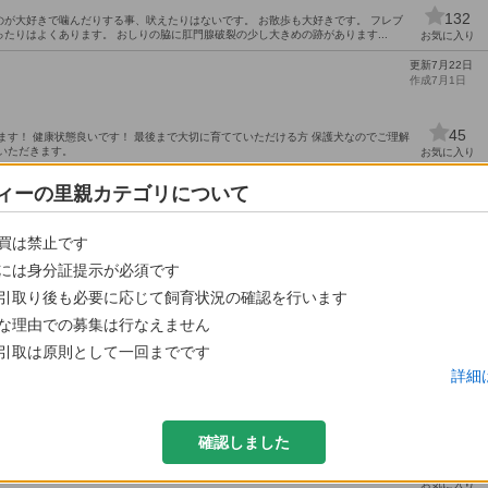
132
が大好きで噛んだりする事、吠えたりはないです。 お散歩も大好きです。 フレブ
たりはよくあります。 おしりの脇に肛門腺破裂の少し大きめの跡があります...
お気に入り
更新7月22日
作成7月1日
45
ます！ 健康状態良いです！ 最後まで大切に育てていただける方 保護犬なのでご理解
いただきます。
お気に入り
更新6月24日
苦茶元気で従順な子です
ィーの里親カテゴリについて
作成6月12日
柴犬
買は禁止です
28
方から、一時保護しました 来たときは皮膚病で臭いが酷かったですが、現在は管理
気で健康です 外で排泄するので、毎日２回２０分程度の散...
には身分証提示が必須です
お気に入り
引取り後も必要に応じて飼育状況の確認を行います
更新7月13日
作成4月18日
な理由での募集は行なえません
川駅
その他
55
引取は原則として一回までです
お気に入り
詳細
更新7月4日
作成9月15日
船岡駅
チワワ
確認しました
142
が来たりすると吠えたりします。 お座り、お手などは出来ます 健康状態は良好で
お気に入り