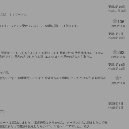
更新3月10日
作成12月16日
ヶ丘駅
トイプードル
136
格です。 ワクチン受けていますし、健康に関しては良好です。
お気に入り
更新7月3日
作成8月10日
282
可愛がってもらえる方よろしくお願いします 元気な性格 予防接種はありません。
良好です。 県内の方でしたらお渡しにいけますが県外の方はお引取り...
お気に入り
更新7月18日
作成6月22日
その他
癖はないです！ 健康状態いいです！ 保護犬なので理解していただける方 多動飼育の
1
お気に入り
更新8月7日
作成8月1日
アン
 ヒートは1回ありました。 出産経験はありません。 クーリクからお迎えしたので毎
譲渡にあたって書類を見返したら小ペコ、ソ経ヘルニアでした。 幼少...