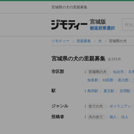
宮城県の犬の里親募集
宮城版
都道府県選択
ジモティー
里親募集
犬
宮城県の犬
宮城県の犬の里親募集
全331件
市区郡
：
宮城県の犬
仙台市
石
加美郡
刈田郡
黒川郡
駅
：
角田駅
鹿又駅
亘理駅
ジャンル
：
全ての犬
ポメラニアン
投稿者
：
犬の全て
個人
法人