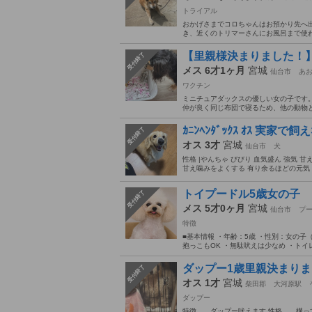
トライアル
おかげさまでコロちゃんはお預かり先へ
き、近くのトリマーさんにお風呂まで使わ
【里親様決まりました！
受付終了
メス 6才1ヶ月
宮城
仙台市
あ
ワクチン
ミニチュアダックスの優しい女の子です。
仲が良く同じ布団で寝るため、他の動物と
ｶﾆﾝﾍﾝﾀﾞｯｸｽ ｵｽ 実家
受付終了
オス 3才
宮城
仙台市
犬
性格 |やんちゃ びびり 血気盛ん 強気 甘
甘え噛みをよくする 有り余るほどの元気（
トイプードル5歳女の子
受付終了
メス 5才0ヶ月
宮城
仙台市
プ
特徴
■基本情報 ・年齢：5歳 ・性別：女の子
抱っこもOK ・無駄吠えは少なめ ・トイ
ダップー1歳里親決まり
受付終了
オス 1才
宮城
柴田郡
大河原駅
ダップー
特徴 ダップー吠えます 性格 構って