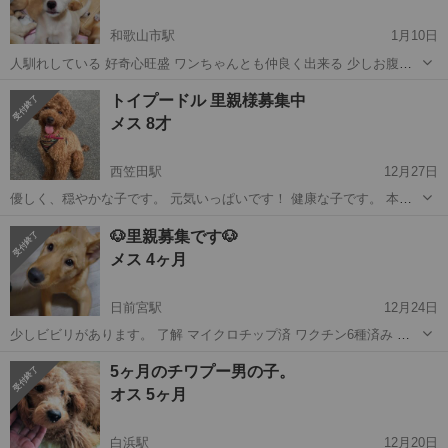
和歌山市駅
1月10日
人馴れしている 好奇心旺盛 ワンちゃんとも仲良く出来る 少しお腹が
緩くなることが多いですが元気に走り回ってます😊 同じ兄弟も居ます
和歌山
和歌山市
和歌山市駅
その他
男の子
トイプードル 里親様募集中
ので見ていただけると😊 おうちまでのお届け、多少費用はかかりま
メス 8才
す。 直接お話出来る方になり...
西笠田駅
12月27日
優しく、穏やかな子です。 元気いっぱいです！ 健康な子です。 本来
は一枚目の様にすごく可愛い姿です。 今現在は伸びたままになってい
和歌山
伊都郡
西笠田駅
プードル
募集中
🐶里親募集です🐶
ます。 その他𝐞𝐭𝐜...はお問い合わせにてお伝えいたします。 気になれ
メス 4ヶ月
ばご連絡お願い致...
日前宮駅
12月24日
少しビビリがあります。 了解 マイクロチップ済 ワクチン6種済み 避
妊済 室内飼育出来る方。 譲渡が決まっても連絡とれる方 譲渡の際は
和歌山
和歌山市
日前宮駅
その他
ワクチン
5ヶ月のチワプー男の子。
こちらから出向います。 独身者、高齢者の方は御遠慮ください🙇‍♀️ 大
オス 5ヶ月
切に家族の一員...
白浜駅
12月20日