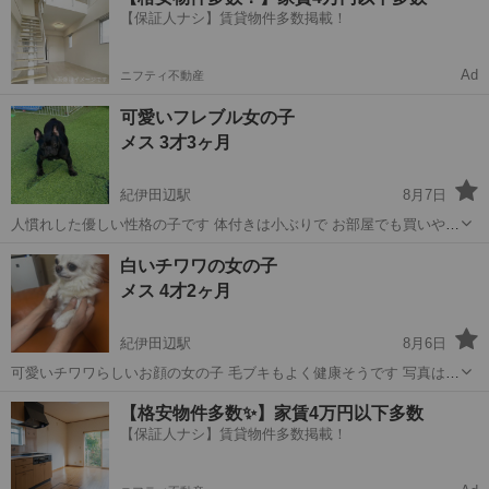
【保証人ナシ】賃貸物件多数掲載！
Ad
ニフティ不動産
可愛いフレブル女の子
メス 3才3ヶ月
紀伊田辺駅
8月7日
人慣れした優しい性格の子です 体付きは小ぶりで お部屋でも買いやす
い大きさだと思います 少し弁が緩いことが多いですが 検便をしても異
和歌山
田辺市
紀伊田辺駅
その他
フレブル
白いチワワの女の子
常なしと言われます その他特に問題ありません
メス 4才2ヶ月
紀伊田辺駅
8月6日
可愛いチワワらしいお顔の女の子 毛ブキもよく健康そうです 写真は緊
張して撮りつらかったので 直接会っていただけると もっと可愛さがわ
和歌山
田辺市
紀伊田辺駅
チワワ
ワクチン
【格安物件多数✨】家賃4万円以下多数
かります ワクチン摂取 駆虫もしています ワクチンも定期的に摂取し
【保証人ナシ】賃貸物件多数掲載！
て その際健康診断も受け...