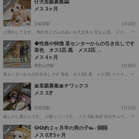
仔犬里親募集🤗
ちらからの出向いての譲渡になります。 高齢者と独身者はご遠慮下さ
メス 3ヶ月
い🙇‍♀️ 家族の一...
日前宮駅
1月19日
人慣れしてます。 他の犬とのふれあいも大丈夫☺️ 甘えん坊。 メス 3
ヶ月 良好 マイクロチップ済 ワクチン6種１回済 室内飼育出来る方。
和歌山
和歌山市
日前宮駅
その他
ワクチン
◆性格や特徴 某センターからの引き出しです
譲渡後も連絡可能な方。 譲渡の際はこちらから出向いての譲渡に なり
茶色 オス1匹 黒 メス2匹 …
ます。 家族...
メス 4ヶ月
和歌山市駅
1月19日
某センターからの引き出しです 茶色 オス1匹 黒 メス2匹 マイクロ
チップ済み ワクチン5種二回済み 引出してきてすぐに顔をペロペロし
和歌山
和歌山市
和歌山市駅
その他
去勢手術
🎀里親募集🎀チワックス
てくれてます❤️ 良好 避妊去勢手術は必須になりま お電話にて話でき
メス 3才
る...
日前宮駅
1月11日
寂しがし屋さんです。 人懐っこいです。 メス 3歳 良好 目がチェリー
アイですが、病気ではありません。 室内飼育できる方。 譲渡可能にな
和歌山
和歌山市
日前宮駅
その他
チワックス
🐶🐶約２ヶ月半の男の子👟♂🆘️🆘️
っても連絡取れる方。 譲渡が決まった際はこちらからの出向いての 譲
メス 0才3ヶ月
渡になります。 高...