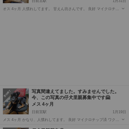
日前宮駅
1月31日
オス 4ヶ月 人慣れしてます。 甘えん坊さんです。 良好 マイクロチッ
プ済 ワクチン6種済み１回 室内飼育出来る方。 譲渡後も連絡可能な
和歌山
和歌山市
日前宮駅
その他
ワクチン
方。 譲渡の際はこちらから出向いての譲渡になります。 独身者、高齢
者はご遠慮下さい🙇...
写真間違えてました。すみませんでした。
今、この写真の仔犬里親募集中です🤗
メス 4ヶ月
日前宮駅
1月19日
メス 4ヶ月 かなり、人慣れしてます。 良好 マイクロチップ済 ワクチ
ン接種済 室内飼育出来る方。 譲渡後も連絡可能な方。 譲渡の際はこ
和歌山
和歌山市
日前宮駅
その他
ワクチン