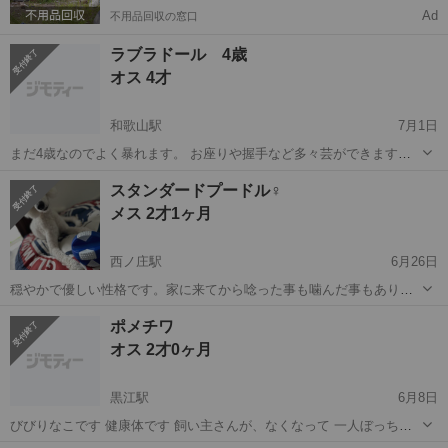
Ad
不用品回収の窓口
ラブラドール 4歳
オス 4才
和歌山駅
7月1日
まだ4歳なのでよく暴れます。 お座りや握手など多々芸ができます。
中型犬 噛み癖なし 健康です。かなり寂しがりや 去勢済み 出来れ
和歌山
和歌山市
和歌山駅
その他
4歳
スタンダードプードル♀
ば毎日散歩行ける方 室内飼いを出来る方 飼育経験ありの方
メス 2才1ヶ月
西ノ庄駅
6月26日
穏やかで優しい性格です。家に来てから唸った事も噛んだ事もありま
せん。犬同士でもすぐに仲良くなれます。 特に問題なし。 現在は顔か
和歌山
和歌山市
西ノ庄駅
トイプードル
スタンダード
ポメチワ
ら全身サマーカット状態です。
オス 2才0ヶ月
黒江駅
6月8日
びびりなこです 健康体です 飼い主さんが、なくなって 一人ぼっちに
なったこですので めっちゃきたなかったのですが トリミングで綺麗に