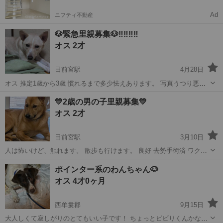
Ad
ニフティ不動産
🐶緊急里親募集🐶‼️‼️‼️‼️
オス 2才
日前宮駅
4月28日
オス 推定1歳から3歳 慣れるまで多少怯えあります。 写真うつり悪く
て実際は可愛い顔してます。 散歩も少しは行けます。 良好 去勢手術
和歌山
和歌山市
日前宮駅
その他
去勢手術
💛2歳の男の子里親募集💛
済 狂犬病ワクチン済 室内飼育できる方。 譲渡後も連絡可能な方。 譲
オス 2才
渡の際はこちら...
日前宮駅
3月10日
人は怖いけど、触れます。 散歩も行けます。 良好 去勢手術済 ワクチ
ン接種済 室内飼育出来る方のみ。 譲渡後も連絡可能な方。 譲渡の際
和歌山
和歌山市
日前宮駅
その他
去勢手術
ポインター系のわんちゃん🐶
はこちらからの出向いての譲渡になります。 高齢者❌独身者❌はご遠
オス 4才0ヶ月
慮下さい🙇‍♀️ 家...
西牟婁郡
9月15日
大人しくて寂しがりのとてもいい子です！ ちょっとビビりくんかな！