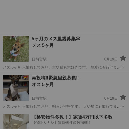
5ヶ月のメス里親募集🐶
メス 5ヶ月
日前宮駅
6月19日
メス 5ヶ月 人慣れしており、犬や猫も大好きです。 散歩にも行けます
🙆‍♀️ ワクチン接種済 良好 室内飼育出来る方のみ。 譲渡後も連絡可能な
和歌山
和歌山市
日前宮駅
犬
ワクチン
再投稿‼️緊急里親募集‼️
方。 譲渡の際はこちらから出向いての譲渡になります。 独身者と高齢
オス 5ヶ月
者はご遠慮下...
日前宮駅
6月19日
オス 5ヶ月 人慣れしており、明るい性格です。 犬や猫にも慣れてま
す。 散歩にも行けます🙆‍♀️ ワクチン接種済 良好 室内飼育出来るご家
和歌山
和歌山市
日前宮駅
その他
性格
【格安物件多数！】家賃4万円以下多数
庭。 譲渡後も連絡可能な方。 譲渡の際はこちらから自宅に引渡しに
【保証人ナシ】賃貸物件多数掲載！
なります。 独...