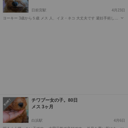
日前宮駅
4月23日
ヨーキー 3歳から５歳 メス 人、イヌ・ネコ 大丈夫です 避妊手術して
からの引き渡しになります 良好 室内飼育出来る方のみ。 譲渡後も連
和歌山
和歌山市
日前宮駅
その他
ヨーキー
絡可能な方。 譲渡の際はこちらから出向いての譲渡になります。 高齢
者の方と独身者の...
チワプー女の子。80日
メス 3ヶ月
白浜駅
4月6日