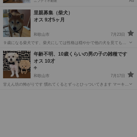
Ad
ニフティ不動産
里親募集（柴犬）
オス 9才5ヶ月
和歌山市
7月23日
９歳になる柴犬です、柴犬にしては性格は穏やかで他の犬を見ても吠
えたり突っかかって行ったりは致しません 育てやすいと思います一
和歌山
和歌山市
犬
9歳
年齢不明、10歳くらいの男の子の雑種です
度見てもらって触れて頂けたらと思います。 特に疾患はございませ
オス 10才
ん、ただ柴犬にありがちな症状です...
和歌山市
7月17日
甘えん坊の怖がりです 慣れてくるとずっとひっついてきます マーキン
グをするのでオムツを着用しています。 尿ケアのフードをたべさせて
和歌山
和歌山市
その他
います。 療養食ではありません。 通院はしていません。 飼育して
い...