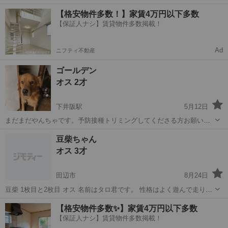
散歩のときも引っ張らず歩幅合わせてくれるようなわんちゃんです😌
和歌山
西牟婁郡
その他
ポインター
【格安物件多数！】家賃4万円以下多数
体重は22キロくらいとのこと！ たまにちょっぴりイタズラしちゃう子
【保証人ナシ】賃貸物件多数掲載！
😜 なぜかおしっこの匂いがだ...
Ad
ニフティ不動産
ゴールデン
オス 2才
下井阪駅
5月12日
まだまだやんちゃです。予防接種トリミングしてくださる方お願いし
ます。 りょこうです。
和歌山
岩出市
下井阪駅
その他
ゴールデン
豆柴ちゃん
オス 3才
田辺市
8月24日
豆柴 1枚目と2枚目 オス 名前はタロ君です。 性格はよく遊んで走り回
ってすごく元気です。 お散歩も大好きです でもお散歩はあまり連れて
和歌山
田辺市
柴犬
性格
【格安物件多数✨】家賃4万円以下多数
行かず 庭で離して遊ばせていました。 おすわりもちゃんと出来ていい
【保証人ナシ】賃貸物件多数掲載！
子です。 歳は3歳く...