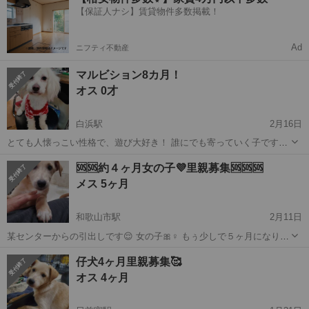
いします キャンセルの場合も御連絡下さい よろしくお願いします🙇‍♂️⤵️
【保証人ナシ】賃貸物件多数掲載！
Ad
ニフティ不動産
マルビション8カ月！
オス 0才
白浜駅
2月16日
とても人懐っこい性格で、遊び大好き！ 誰にでも寄っていく子です。
他のワンちゃんや猫ちゃんも平気です！ トイレはシートで完璧です。
和歌山
西牟婁郡
白浜駅
その他
性格
🆘️🆘️約４ヶ月女の子💜里親募集🆘️🆘️🆘️
元気いっぱいです！ 可愛がってきましたが、環境が変わり一緒にいる
メス 5ヶ月
のが難しく...
和歌山市駅
2月11日
某センターからの引出しです😌 女の子🎀♀ もぅ少しで５ヶ月になりま
す😌 人馴れしてます💖 良好！ 避妊手術済 ワクチン済 マイクロチップ
和歌山
和歌山市
和歌山市駅
その他
ワクチン
仔犬4ヶ月里親募集🥰
済 キャンセルの場合も御連絡下さい🙇 内容聞くだけ聞いて返答なしは
オス 4ヶ月
大変困ります ...