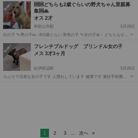
和歌山
海南市
黒江駅
その他
ポメチワ
🆘️🆘️どちらも2歳ぐらいの野犬ちゃん里親募
してもらいました。 まだまだ若いのでたくさん かわいがってくれるか
集🆘️🙏
た びびりな性格...
オス 2才
和歌山市駅
5月28日
白の子 🐾男の子👟♂約2歳ぐらい 茶色の子 🐾女の子🎀♀ どちらもビビ
リです😓 二人とも2歳ぐらいで避妊、去勢手術終わってます お散歩は
和歌山
和歌山市
和歌山市駅
その他
野犬
フレンチブルドッグ ブリンドル女の子
まだまだ怖がりますがおやつ大好きで袋見ると寄ってきます❤️ 先住
メス 3才3ヶ月
犬、猫大丈夫です😊 ...
紀伊田辺駅
5月26日
小ぶりで活発な女の子です 人慣れしています 健康です 避妊手術費用3
万の負担お願いします
和歌山
田辺市
紀伊田辺駅
その他
ブリンドル
1
2
3
...
次へ