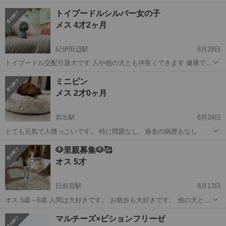
ちゃうかも😭 アレルギーありですが治っていっているのか痒くことが
和歌山
西牟婁郡
その他
ワクチン
トイプードルシルバー女の子
減ってきていて禿げもほとんどなくなってきています。 （特定難しく
メス 4才2ヶ月
できていない。） ...
紀伊田辺駅
8月28日
トイプードル交配引退犬です 人や他の犬とも仲良くできます 健康です
沢山のお問合せありがとうございます しかし返事のない方や迎えたい
和歌山
田辺市
紀伊田辺駅
トイプードル
シルバー
ミニピン
と言いながら ドタキャンされる方多いです 成犬を迎えるにあたって
メス 2才0ヶ月
色々大変な事も多いです...
岩出駅
8月24日
とても元気で人懐っこいです。 特に問題なし、過去の病歴もなし
和歌山
岩出市
岩出駅
その他
ミニピン
🐶里親募集🐶🥰
オス 5才
日前宮駅
8月13日
オス 5歳～6歳 人間は大好きです。 お散歩も大好きです。 他の犬とは
相性悪いです。 良好 室内飼育出来る方。 先住犬が居ないお宅。 譲渡
和歌山
和歌山市
日前宮駅
その他
6歳
マルチーズ×ビションフリーゼ
後も連絡取れる方。 譲渡の際はこちらから出向いての譲渡に なりま