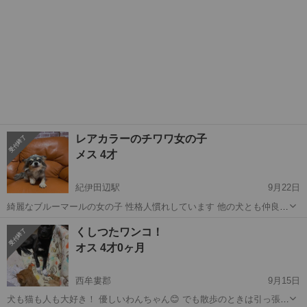
レアカラーのチワワ女の子
メス 4才
紀伊田辺駅
9月22日
綺麗なブルーマールの女の子 性格人慣れしています 他の犬とも仲良く
出来ております のびのびと生活をして欲しいのでなるべく 多頭飼育で
和歌山
田辺市
紀伊田辺駅
チワワ
性格
くしつたワンコ！
ない方お願いします 健康 ワクチン毎年接種してます 本当にお迎えし
オス 4才0ヶ月
たい方のみご連絡くださ...
西牟婁郡
9月15日
犬も猫も人も大好き！ 優しいわんちゃん😊 でも散歩のときは引っ張っ