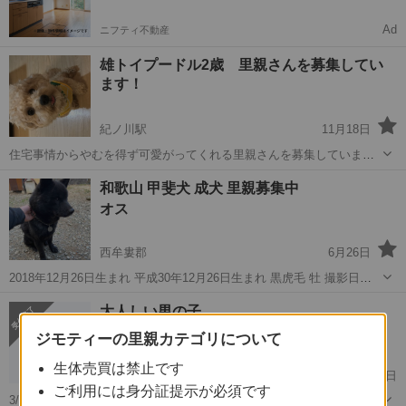
Ad
ニフティ不動産
雄トイプードル2歳 里親さんを募集してい
ます！
紀ノ川駅
11月18日
住宅事情からやむを得ず可愛がってくれる里親さんを募集していま
す。 男前(笑)で大人しくて穏やかな性格です。一人っ子で育ってきた
和歌山
和歌山市
紀ノ川駅
トイプードル
和歌山 甲斐犬 成犬 里親募集中
ので少し寂しがり屋さんです。 食べ過ぎで時々胃腸不良になりますが
オス
(笑)、それ以外はいた...
西牟婁郡
6月26日
2018年12月26日生まれ 平成30年12月26日生まれ 黒虎毛 牡 撮影日
1/27 大人しくひとなつっこいです。 血統書つきです。 可愛がって修
和歌山
西牟婁郡
その他
募集中
大人しい男の子
正飼育して頂ける方 宜しくお願い致します。 良好 甲斐犬販売ブリ...
オス 0才2ヶ月
ジモティーの里親カテゴリについて
生体売買は禁止です
日高郡
5月11日
ご利用には身分証提示が必須です
3/15生まれ タイニー予想の男の子です 血統書はお付けしません ワク