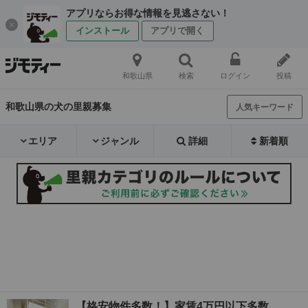
アプリならお得な情報を見逃さない！
インストール
アプリで開く
和歌山県
検索
ログイン
投稿
和歌山県の犬の里親募集
人気キーワード
エリア
ジャンル
詳細
新着順
【格安物件多数！】家賃4万円以下多数