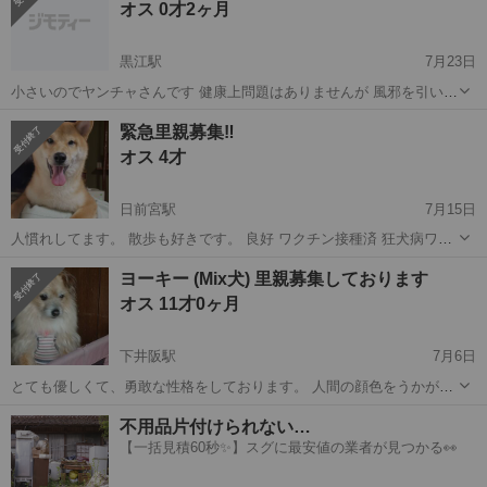
オス 0才2ヶ月
す。 高齢者、独身...
黒江駅
7月23日
小さいのでヤンチャさんです 健康上問題はありませんが 風邪を引いて
いたので薬を飲ませてました まつ毛がさかまつげになります たくさん
和歌山
海南市
黒江駅
その他
ビションフリーゼ
緊急里親募集‼️
可愛がってくれる方 よろしくお願いいたします。 ワクチン、風邪、お
オス 4才
腹の虫下し医療費の...
日前宮駅
7月15日
人慣れしてます。 散歩も好きです。 良好 ワクチン接種済 狂犬病ワク
チン済 去勢手術済 室内飼育できる方。 譲渡後も連絡可能な方。 譲渡
和歌山
和歌山市
日前宮駅
柴犬
去勢手術
ヨーキー (Mix犬) 里親募集しております
の際はこちらから出向いての譲渡になります。 独身者と高齢者のの方
オス 11才0ヶ月
はご遠慮下さい🙇‍...
下井阪駅
7月6日
とても優しくて、勇敢な性格をしております。 人間の顔色をうかがう
のが得意で、横になっている時は寄り添おうとします。人懐っこいと
和歌山
岩出市
下井阪駅
その他
性格
不用品片付けられない…
ころがあります。 室内で一緒に過ごしており、うんちは夕方の散歩時
【一括見積60秒✨】スグに最安値の業者が見つかる👀
しか基本しません。室内ではマナーベ...