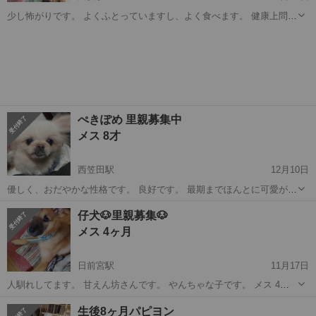
少し怖がりです。 よくふとっていますし、よく食べます。 健康上問題
ないです。 元気に走り回ってます。普段は大人しいです。殆どプード
和歌山
西牟婁郡
白浜駅
その他
チワプー
ルです。 毛抜けもないです。
ぺきぽめ 里親募集中
メス 8才
西笠田駅
12月10日
優しく、おだやかな性格です。 良好です。 最期までほんとに可愛がっ
てくれる方 よろしくお願いします。 詳しくはお問い合わせ等で よろ
和歌山
伊都郡
西笠田駅
その他
性格
仔犬🐶里親募集🐶
しくお願いします。
メス 4ヶ月
日前宮駅
11月17日
人馴れしてます。 甘えん坊さんです。 やんちゃな子です。 メス 4ヶ
月 良好 ワクチン接種済 室内飼育出来る家庭。 譲渡の際はこちらから
和歌山
和歌山市
日前宮駅
その他
ワクチン
生後8ヶ月パピヨン
出向きます。 譲渡後も連絡可能な方。 高齢者、独身者はご遠慮下さい