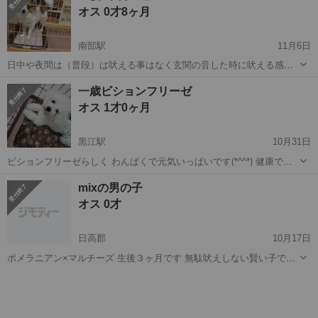
オス 0才8ヶ月
🙇‍♀️ 家族の...
南部駅
11月6日
日中や夜間は（普段）は吠える事はなく玄関の音した時に吠える感じ
です。 人に噛みつく事もないです！ 今の所は檻から出してもマーキン
和歌山
和歌山市
南部駅
その他
パピヨン
一歳ビションフリーゼ
グ癖がないので基本は決まった場所でトイレもしてくれます。 健康状
オス 1才0ヶ月
態は特に問題はござ...
黒江駅
10月31日
ビションフリーゼらしく わんぱくで元気いっぱいです(*^^*) 健康です
たくさん可愛がっていただけるかたに 託したいとおもいます。
和歌山
海南市
黒江駅
その他
ビションフリーゼ
mixの男の子
オス 0才
日高郡
10月17日
ポメラニアン×マルチーズ 生後３ヶ月です 無駄吠えしない賢い子です
欠点がありますので里親募集です 片足パテラ1〜２ 現在は普通に走り
和歌山
日高郡
その他
mix
回っています 混合ワクチン２回（証明書有）・マイクロチップ（証明
書...