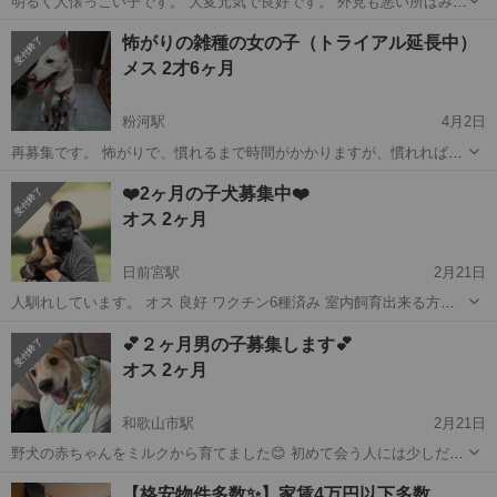
明るく人懐っこい子です。 大変元気で良好です。 外見も悪い所はみあ
たりません。 ワクチン証明書お付けします。 ワクチン代金は頂きま
和歌山
西牟婁郡
白浜駅
その他
ワクチン
怖がりの雑種の女の子（トライアル延長中）
す。
メス 2才6ヶ月
粉河駅
4月2日
再募集です。 怖がりで、慣れるまで時間がかかりますが、慣れればペ
ロペロなめてくれたり、一緒に寝たりしてくれます。私の病気の為、
和歌山
紀の川市
粉河駅
その他
有無
❤️2ヶ月の子犬募集中❤️
散歩やお世話が難しく、散歩はほぼ初心者です。ゆっくり慣らしてい
オス 2ヶ月
ってくれる方、またトイレも場所が変...
日前宮駅
2月21日
人馴れしています。 オス 良好 ワクチン6種済み 室内飼育出来る方お
願いいたします。 譲渡後も連絡可能な方に限ります。 譲渡の際はこち
和歌山
和歌山市
日前宮駅
その他
ワクチン
💕２ヶ月男の子募集します💕
らから出向いての譲渡になります。 独身者と高齢者の方はご遠慮下さ
オス 2ヶ月
い🙇‍♀️ 家族👪の一...
和歌山市駅
2月21日
野犬の赤ちゃんをミルクから育てました😊 初めて会う人には少しだけ
怖がります オス 中型犬になります 良好 やり取りは電話可能な方お願
和歌山
和歌山市
和歌山市駅
その他
男の子
【格安物件多数✨】家賃4万円以下多数