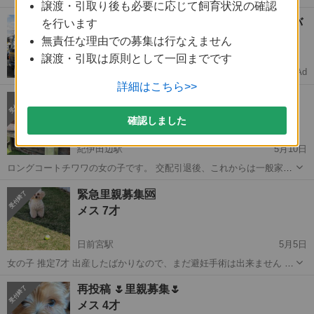
譲渡・引取り後も必要に応じて飼育状況の確認
チン１回・マイクロチップ代のみ ご負担お願いします ハンデあり 詳
和歌山
日高郡
トイプードル
ワクチン
【未経験OK🚚】月収30万↑中型免許ドライバ
を行います
細はお問合せ下さい 歩行に問題はありません 必ずお迎えに...
ー募集
無責任な理由での募集は行なえません
完全週休2日で安定転職
譲渡・引取は原則として一回までです
Ad
ドライバーダイレクト
詳細はこちら>>
チワワブラックタン
メス 3才6ヶ月
確認しました
紀伊田辺駅
5月10日
ロングコートチワワの女の子です。 交配引退後、これからは一般家庭
でゆっくり幸せに暮らしてほしいと思い、里親様を募集いたします。
和歌山
田辺市
紀伊田辺駅
チワワ
性格
緊急里親募集🆘
◆性格 穏やかで人懐っこい性格です。 優しい表情が可愛らしく、甘え
メス 7才
ん坊な一面もあります。 ◆特徴...
日前宮駅
5月5日
女の子 推定7才 出産したばかりなので、まだ避妊手術は出来ません ビ
ビりです。 ちょっとずつ色んな事に興味持ち初めてます。 良好 室内
和歌山
和歌山市
日前宮駅
プードル
再投稿 🌷里親募集🌷
飼育出来る方のみ。 譲渡後も連絡可能な方のみ。 譲渡の際はこちら出
メス 4才
向いての譲渡に...