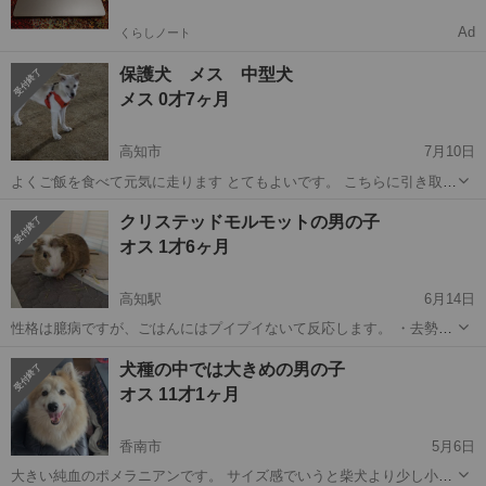
Ad
くらしノート
保護犬 メス 中型犬
メス 0才7ヶ月
高知市
7月10日
よくご飯を食べて元気に走ります とてもよいです。 こちらに引き取り
に来ていただける方に お願いしたいです。 トライアルはしませんの
高知
高知市
その他
クリステッドモルモットの男の子
で、その日に引き取りしていただける方のみお願いしたいです。
オス 1才6ヶ月
高知駅
6月14日
性格は臆病ですが、ごはんにはプイプイないて反応します。 ・去勢手
術済み ・健康 使用していたケージとともにお譲りします
高知
高知市
高知駅
その他
犬種の中では大きめの男の子
オス 11才1ヶ月
香南市
5月6日
大きい純血のポメラニアンです。 サイズ感でいうと柴犬より少し小さ