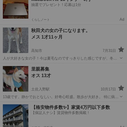
抽選でプレゼント！応募は1分
Ad
くらしノート
秋田犬の女の子になります。
メス 1才11ヶ月
高知市
7月31日
人が大好きな女の子！今は夏毛なのですっきりした感じですが、冬に
なれば秋田犬らしいもふもふした感じになります！ 暑さにも負けず元
高知
高知市
犬
里親募集
気いっぱいです！ 出来たら県内の方に里親になっていただきたいで
オス 13才
す。一度会いに来てください。 先...
土佐入野駅
10月17日
13歳です。静かでおとなしい。好奇心旺盛。散歩が大好き。 特に病気
とかはありません。 お世話する体力がなくなり、引き取ってくれる方
高知
幡多郡
土佐入野駅
柴犬
引き
【格安物件多数✨】家賃4万円以下多数
が近くにいない為心優しい方がおられたら引き取りをお願いしたいで
【保証人ナシ】賃貸物件多数掲載！
す。