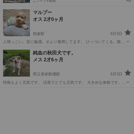
Ad
ニフティ不動産
マルプー
オス 2才0ヶ月
朝倉駅
9月3日
人懐っこい。音に敏感。オムツ着用してます。 ひっついてくる。散歩
が好き。 特になし。元気です。
高知
高知市
朝倉駅
その他
マルプー
純血の秋田犬です。
メス 2才6ヶ月
県立美術館通駅
6月3日
性格もよく元気です。 活発でとても元気です。 大きめな体格です。
いちど見学にきてもらってきめてもかまいません。 ワクチン接種もし
高知
高知市
県立美術館通駅
その他
ワクチン
て元気いっぱいです。 家族の一員として飼ってくださる方にお願いし
たいです。