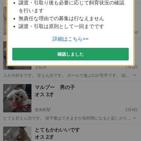
譲渡・引取り後も必要に応じて飼育状況の確認
きです。 他の犬や大型犬にも自分から寄って行って、元気に遊びま
高知
香南市
夜須駅
その他
ケージ
【格安物件多数！】家賃4万円以下多数
を行います
す。 ケージの中から両手をそろえて「お願いお願い」と手招きするの
【保証人ナシ】賃貸物件多数掲載！
がとても可愛いです（写真3枚目）。...
無責任な理由での募集は行なえません
譲渡・引取は原則として一回までです
Ad
ニフティ不動産
詳細はこちら>>
ポメラニアンとパピヨンのMIX
オス 7才9ヶ月
確認しました
土佐市
7月3日
人が大好きです。 甘えん坊です。 ボールで遊ぶのが苦手です。 紐遊
びが好きです。 おやつも大好きです。 待て、伏せ、ゴロンが出来ま
高知
土佐市
ポメラニアン
パピヨン
マルプー 男の子
す。 良好。 年齢は八歳になる年です。（10月生まれ） 小さい頃ペッ
オス 3才
トショップから購入しま...
後免町駅
2月4日
とても甘えん坊です。 留守番はできますが長時間になると寂しがりま
す。 郵便やさんやチャイムの音には反応して吠えます。 今まで大きな
高知
南国市
後免町駅
その他
マルプー
とてもかわいいです
病気はありませんが、少食です。 環境が変われば食欲が落ちやすいの
オス 2才
で犬用の缶詰をあげていただ...