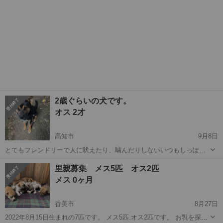
2歳ぐらいの犬です。
オス 2才
高知市
9月8日
とてもフレンドリーで人に吠えたり、噛んだりしないいつもしっぽを
振っています。 知人の飼い主が 病気になり飼い主を探しています。
高知
高知市
犬
2歳
里親募集 メス5匹 オス2匹
とても元気です。
メス 0ヶ月
香美市
8月27日
2022年8月15日生まれの7匹です。 メス5匹.オス2匹です。 お乳を探し