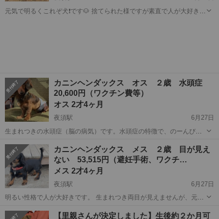
元気で明るくこれぞ犬❗️です🐶 捨てられた様ですが素直で人が大好きで
す。 洋犬のフレンドリーな面と、日本犬のマイペースな面がありま
高知
香南市
夜須駅
犬
去勢手術
す。 初めて会う人にも大喜びで寄って行って飛びつくくらい甘えん坊
で懐こいですが、勢いもあります...
カニンヘンダックス オス ２歳 水頭症
20,600円（ワクチン費等）
オス 2才4ヶ月
夜須駅
6月27日
生まれつきの水頭症（脳の病気）です。水頭症の特徴で、のーんびり
おーっとりした性格です。 また、これも水頭症の特徴で興奮した時に
高知
香南市
夜須駅
犬
水頭症
カニンヘンダックス メス ２歳 目が見え
その場でくるくる回ります。この子はご飯の時に数秒程度で終わりま
ない 53,515円（避妊手術、ワクチ…
す。 普段はお気に入りの場所でゴロゴ...
メス 2才4ヶ月
夜須駅
6月27日
明るい性格で人が大好きです。 生まれつき両目が見えませんが、元気
でいつも一生懸命です。 離れていても名前を呼べば一直線に走って来
高知
香南市
夜須駅
犬
両目
【里親さんが決定しました】生後約２か月可
ます。人が大好きです大喜びで甘えます。 しっかりと人の顔を見てい