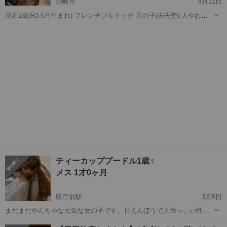
須崎市
4月11日
現在2歳(R3.5月生まれ) フレンチブルドッグ 男の子(未去勢) 人やお散
歩がだいすきで家の中では穏やかな性格の男の子です あまり吠えるこ
高知
須崎市
その他
フレブル
ともなく(最初は少し家族がいなくなるときに寂しく吠えることがある
かもしれません...
ティーカッププードル1歳♀
メス 1才0ヶ月
県庁前駅
3月5日
まだまだやんちゃな元気な女の子です。甘えんぼうで人懐っこい性格
です。 ティーカップで個体が小さい為股関節はどうしても他の犬種よ
高知
高知市
県庁前駅
プードル
ティーカッププードル