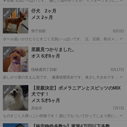
🔸性格 元気いっぱいです。 優しく穏やかですが、インターフォンに怖
がり吠えてしまいます。 🔸健康です 予防接種意外で病院にかかっこと
高知
高知市
桟橋通四丁目駅
トイプードル
性格
仔犬 2ヶ月
ないです 伏せや待てはできます。 トイレの失敗もありません。 ...
メス 2ヶ月
県庁前駅
9月3日
ボール追いかけたりとすごく元気いっぱいです。 父、豆柴。母ポメ柴
です。 母は体格、柴よりなので、7キロあります。 父、6キロです。
高知
高知市
県庁前駅
柴犬
仔犬
里親見つかりました。
2024／6／21生まれ。 動物病院にワクチン接種行った際、特に何も言
オス 6才8ヶ月
われてないで...
桟橋通四丁目駅
8月17日
寂しがり屋の甘えん坊です。 健康状態良好です。体少し大きめです。
母が病気で飼えなくなり里親を探しています。
高知
高知市
桟橋通四丁目駅
トイプードル
健康状態
【里親決定】ポメラニアンとスピッツのMIX
犬です！
メス 5才5ヶ月
高知市
7月7日
ものすごく人懐っこい性格です！ 誰にでもついて行ってしまう程に人
懐っこいので誰にでもなつくとおもいます笑 大きな病気や怪我などは
高知
高知市
その他
スピッツ
【格安物件多数✨】家賃4万円以下多数