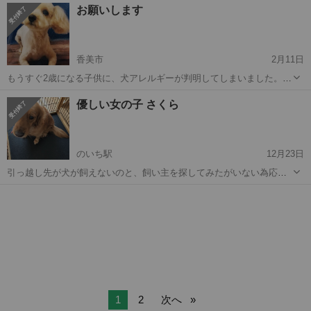
高知
高知市
トイプードル
性格
お願いします
うしても連れて行けなくなり今回 里親募集をしました 性格は老若男女
問わず人懐っこく元気で...
香美市
2月11日
もうすぐ2歳になる子供に、犬アレルギーが判明してしまいました。
別室にするなど対策もとってみましたがダメで、今はしかたなく屋外
高知
香美市
その他
ワクチン
優しい女の子 さくら
飼育になってしまっています。 2016年4月1日生まれで、現在3歳の男
の子です。 トイプード...
のいち駅
12月23日
引っ越し先が犬が飼えないのと、飼い主を探してみたがいない為応募
しました。 ２月に４歳になるゴールデンリトリバーの女の子です。性
高知
香南市
のいち駅
その他
格は優しい子で甘えん坊です。 良好。 ワクチンは最初の頃は受けてま
すが、現在...
1
2
次へ