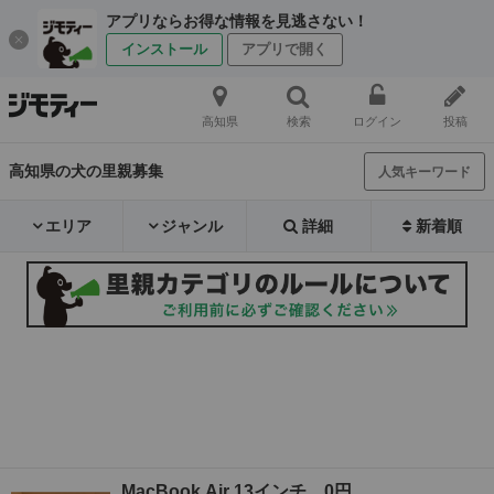
アプリならお得な情報を見逃さない！
インストール
アプリで開く
高知県
検索
ログイン
投稿
高知県の犬の里親募集
人気キーワード
エリア
ジャンル
詳細
新着順
MacBook Air 13インチ 0円