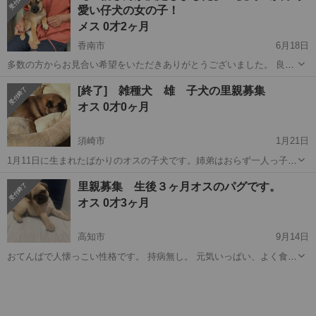
愛い仔犬の女の子！
て特に違和感はありません。 家も...
メス 0才2ヶ月
香南市
6月18日
多数の方からお見合い希望をいただきありがとうございました。 良い
ご縁があり、先日トライアル中でした仔犬の里親さんが決定しまし
高知
香南市
犬
ワクチン
[終了] 雑種犬 雄 子犬の里親募集
た。 里親さんから、いつも写真と動画を送っていただき、安心してい
オス 0才0ヶ月
ました。 引き続き大切...
須崎市
1月21日
1月11日に生まれたばかりのオスの子犬です。姉弟はおらず一人っ子で
す。 元気に成長しています。 母犬は病気治療中でその後に避妊手術予
高知
須崎市
その他
雑種犬
里親募集 生後３ヶ月オスのパグです。
定にしています。 ３月11日以降にお渡ししたいと思います。 譲渡決定
オス 0才3ヶ月
しました。
高知市
9月14日
おてんばで人懐っこい性格です。 持病無し。 元気いっぱい、よく食
べ、よく遊び、よく寝ます。 飼育困難になった方からお預かりしまし
高知
高知市
パグ
性格
たが 家族が重度のアレルギー体質と判明し、飼育が困難になったため
今回のみ里親を探しておりま...