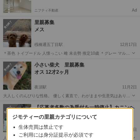
Ad
ニフティ不動産
里親募集
メス
桟橋通五丁目駅
12月17日
＊茶色 トイプードル 人懐っこい 雌 未去勢 推定10歳 ＊グレー マルプ
ー めちゃくちゃ甘えん坊 雄 未去勢 推定3歳 誰にでも擦り寄って行き
高知
高知市
桟橋通五丁目駅
トイプードル
マルプー
小さい柴犬 里親募集
ます 血統書等 書類はありません 孫が産まれアレルギーと診断された
オス 12才2ヶ月
ため...
夜須駅
11月2日
大人しくのんびりな性格。 優しく素直で、わがままや生意気はありま
せん。 弱虫で知らない人や他の犬には近付きたがらず、飼い主だけで
高知
香南市
夜須駅
柴犬
特徴
【応募者多数の為受付を一時停止】カニンヘ
満足です。 鳴き声はほとんどなく静かです。 郵便屋さんやお客さんが
ンダックス 小型犬 里親募集
来てもワンともスンとも言わず石...
ジモティーの里親カテゴリについて
オス 3才6ヶ月
生体売買は禁止です
夜須駅
11月1日
ご利用には身分証提示が必須です
人が大好きで甘えん坊でべったりとすり寄ってきます。 抱っこが大好