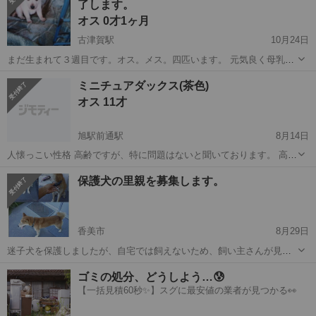
了します。
いい子です。 警察署には届出済みで、...
オス 0才1ヶ月
古津賀駅
10月24日
まだ生まれて３週目です。オス。メス。四匹います。 元気良く母乳を
飲んでいます。 まだ生まれて間が無い為譲渡は一ヶ月後位になりま
高知
土佐清水市
古津賀駅
その他
雑種
ミニチュアダックス(茶色)
す。
オス 11才
旭駅前通駅
8月14日
人懐っこい性格 高齢ですが、特に問題はないと聞いております。 高齢
夫婦が飼っていたのですが、2人とも体を患い飼えなくなったため、代
高知
高知市
旭駅前通駅
その他
性格
保護犬の里親を募集します。
理で里親様を探しております。 前の飼い主が高齢のため、携帯で写真
とかが撮れず、画像をupで...
香美市
8月29日
迷子犬を保護しましたが、自宅では飼えないため、飼い主さんが見つ
からない場合のために里親を募集します。 8/27～28頃荒倉山近辺で迷
高知
香美市
犬
性格
ゴミの処分、どうしよう…😰
っていた犬を預かっています。 首輪をしていましたが、スナップが鎖
【一括見積60秒✨】スグに最安値の業者が見つかる👀
から抜けていて、逃走して...