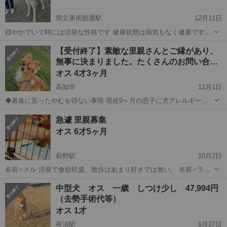
県立美術館通駅
12月11日
穏やかでいて時には活発な性格です 健康状態は病気もなく健康です。
2才手前ぐらいなのですが 家族の一員として末永く飼っていただくか
高知
高知市
県立美術館通駅
その他
性格
【受付終了】素敵な里親さんとご縁があり、
たを募集します。
無事に決まりました。たくさんのお問い合…
オス 4才3ヶ月
高知市
11月1日
◆募集に至ったやむを得ない事情 現在9ヶ月の息子に犬アレルギーが
発覚し、接触しないよう１つの部屋に閉じ込めているような状態で現
高知
高知市
チワワ
去勢手術
急遽 里親募集
在は飼育しています。主人に対しては警戒心が強いので世話をする事
オス 6才5ヶ月
ができず私が1人で世話をしていますが...
薊野駅
10月2日
名前♀メル 活発で食欲旺盛、散歩はあまり好きでは無い。 名前♂ライ
ト 大人しい方、散歩は好きな方。 避妊や何も行けておりません。 散
高知
高知市
薊野駅
犬
ライト
中型犬 オス 一歳 しつけ少し 47,994円
髪のみです。吠えるので躾もあまりなっておりません。 急遽募集です
（去勢手術代等）
ので、お急ぎです。...
オス 1才
夜須駅
6月27日