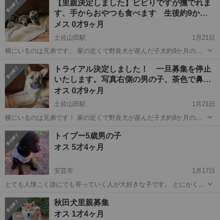
【里親決定しました】ビビりですが撫でれま
り弱いため足などたまに脱臼することもありますのでご理解くださ
す、手からおやつも食べます 生後約9か…
い。 とにかく元気はかなり有り余って...
メス 0才9ヶ月
土佐山田駅
1月21日
横にいるのは兄弟です。 家の近くで野良犬が産んだ子犬約9か月の里
親を募集しています！ 夜間ご飯を食べに来ていました。 罠に掛かり、
高知
香美市
土佐山田駅
その他
ビーグル
トライアル決定しました！ 一旦募集を停止
保健所に収容されましたが、引き出し後、人馴れ訓練中です。！ 性別
いたします。写真右側の男の子、茶色で鼻…
は女の子！ 避妊手術...
オス 0才9ヶ月
土佐山田駅
1月21日
横にいるのは兄弟です！ 家の近くで野良犬が産んだ子犬約9か月の里
親を募集しています！ 夜間ご飯を食べに来ていました。 罠に掛かり、
高知
香美市
土佐山田駅
犬
男の子
トイプー5歳男の子
保健所に収容されましたが、引き出し後、人馴れ訓練中です。！ 性別
オス 5才4ヶ月
は男の子！ 保護して...
安芸市
1月17日
とても人懐こく誰にでも寄っていく人が大好きな子です。 とにかくか
まってもらうことが大好きです！ 環境変化によりストレスで少し痩せ
高知
安芸市
トイプードル
トイプー
秋田犬里親募集
ていますが 走り回ってとても元気です。 動物病院でも診察しましたが
オス 1才4ヶ月
どこも異常ございま...