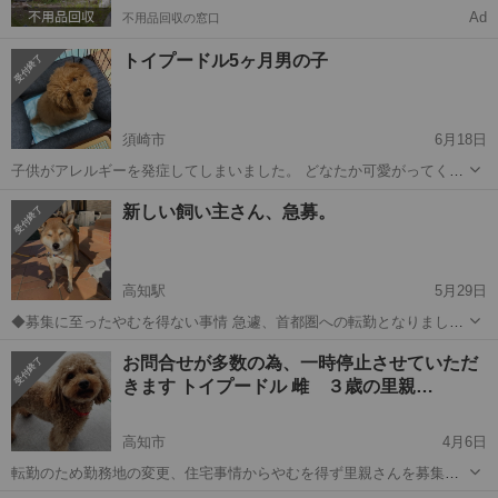
Ad
不用品回収の窓口
トイプードル5ヶ月男の子
須崎市
6月18日
子供がアレルギーを発症してしまいました。 どなたか可愛がってくれ
る里親さんを募集しています。 少しビビリですが、とても甘えん坊で
高知
須崎市
プードル
去勢手術
新しい飼い主さん、急募。
す。 健康です。 ワクチン3回摂取済み（証明書あります） 去勢手術は
していません。 ...
高知駅
5月29日
◆募集に至ったやむを得ない事情 急遽、首都圏への転勤となりまし
た。家を探しましたが何件も断られ、今回の募集に至りました。 9歳
高知
高知市
高知駅
柴犬
ワクチン
お問合せが多数の為、一時停止させていただ
のメス。知らない人がエリアに入るとちょっと人見知りします。普段
きます トイプードル 雌 ３歳の里親…
は大人しいです。好き嫌いなく食べま...
高知市
4月6日
転勤のため勤務地の変更、住宅事情からやむを得ず里親さんを募集し
ています。 引っ越しをする予定で連れて行くことを考えましたが、ど