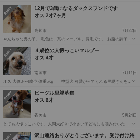
て元気に這っています。 よく母乳をのみ、よく寝る元気な子達です。
高知
香美市
その他
メス
12月で3歳になるダックスフンドです
母犬は近々避妊手術予定です。 子犬は10月中旬頃から、大切に育てて
オス 2才7ヶ月
下さる方へお...
高知市
7月22日
やんちゃな男の子。 毛色は、茶のマーブル、長毛です。 お腹の調子も
良く、元気です。 引っ越しのため飼えなくなったので、家族の一員と
高知
高知市
その他
3歳
４歳位の人懐っこいマルプー
してお迎えして頂ける方を探してます。 写真は、また後でアップしま
オス 4才
す。 よろしくお願いします...
南国市
7月11日
オス 大体3〜4歳位 体重5kg 中型犬 可愛がってくれる里親さんを募
集しています。 甘えん坊で人懐っこい 人が好きで膝の上や近くに寄っ
高知
南国市
その他
マルプー
ビーグル里親募集
てきます 人を噛んだりしません 家のチャイムが鳴った時は吠えます...
オス 6才
香美市
5月24日
とても人懐っこいです。人間大好きで小さい子どもにも噛み付いたり
せず触らしてくれます。 散歩とご飯が大好きです。以前の飼い主から
高知
香美市
その他
ビーグル
沢山連絡ありがとうございます。受け付け終
虐待を受けていたのか手に怯えたりしますが、元気いっぱいでとても