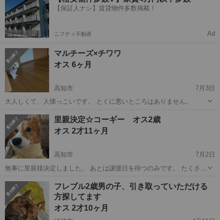
したことがありません。 現在も元気です！ 現在狂犬病ワクチンを打っ
【保証人ナシ】賃貸物件多数掲載！
てないので譲渡の際まで...
Ad
ニフティ不動産
マルチーズ×チワワ
オス 6ヶ月
高知市
7月3日
大人しくて、人懐っこいです。 とくに悪いところはありません。
高知
高知市
その他
マルチーズ
里親決定☆コーギー オス2歳
オス 2才11ヶ月
高知市
7月2日
無事に里親様決定しました。 あとは譲渡日を待つのみです。 たくさん
の方からお問い合わせいただき 感謝致します。ありがとうございまし
高知
高知市
コーギー
2歳
フレブル2歳男の子、引き取っていただける
た。 一人一人に御返事できず申し訳ありませんでした。 好奇心旺盛で
方探してます
遊ぶの大好き 良好 子...
オス 2才10ヶ月