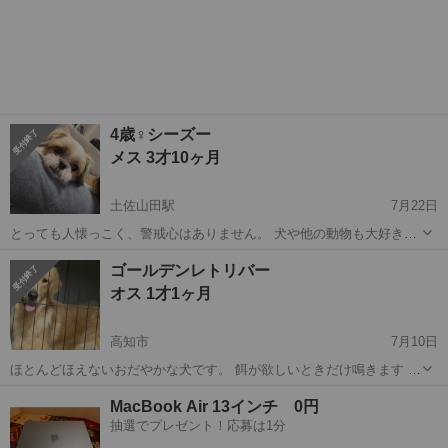
4歳♀シーズー
メス 3才10ヶ月
土佐山田駅
7月22日
とっても人懐っこく、警戒心はありません。 犬や他の動物も大好きで
す。 生まれた時からマラセチアを患っていますが、薬とシャンプーの
高知
高知市
土佐山田駅
シーズー
ゴールデンレトリバー
併用してます。 家族の事情ではありますが、深刻なアレルギー反応が
オス 1才1ヶ月
見られており、一緒...
高知市
7月10日
ほとんどほえないおだやかな犬です。 餌が欲しいときだけ鳴きます と
ても良好です。 こちらに来ていただから方のみお願いしています。
高知
高知市
その他
ゴールデンレトリバー
MacBook Air 13インチ 0円
抽選でプレゼント！応募は1分