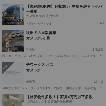
めぐらいです。 かまってちゃんで飼い主の後ろをピョコピョコついて
高知
香南市
ポメラニアン
大きめ
【未経験OK🚚】月収30万↑中型免許ドライバ
きます。 ご飯は、ドッグフード単体では食べないので何かを満遍なく
ー募集
混ぜてあげてください。 トイレは...
完全週休2日で安定転職
Ad
ドライバーダイレクト
秋田犬の里親募集
オス 3才6ヶ月
朝倉駅
2月15日
秋田犬 カイト君 3歳半 ブルドーザー並みの怪力 優しくいい子です
知り合いが保護しております。 健康状態は良好。
高知
高知市
朝倉駅
その他
健康状態
チワックス オス
オス 5才
高知市
1月4日
MIX犬オス(チワワ、ダックス) オス、約6歳 ・側溝が苦手、お芋のおや
つはお腹を壊します 人が大好き、嬉ションすることもあります 良好で
高知
高知市
その他
去勢手術
【格安物件多数！】家賃4万円以下多数
す 去勢手術済み 当方の環境が意図せず変わり やむを得な...
【保証人ナシ】賃貸物件多数掲載！