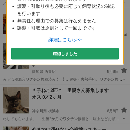
ノミダニ駆除 9月中旬には一回目の
ワクチン
を打つつもりです！ ◆そ
譲渡・引取り後も必要に応じて飼育状況の確認
の他 譲渡…
千葉
千葉市
土気駅
猫
キジトラ
を行います
MacBook Air 13インチ 0円
抽選でプレゼント！応募は1分
無責任な理由での募集は行なえません
譲渡・引取は原則として一回までです
Ad
くらしノート
詳細はこちら>>
7/31🆙⭐️可愛さ満点💕茶白くん＆キジトラち
ゃん
確認しました
オス 3ヶ月
愛知県 西春駅
8月8日
み ✅ 3種混合
ワクチン
接種済み💉 【… 避妊・去勢手術、
ワクチン
接
種） ・ペット…
愛知
北名古屋市
西春駅
猫
ワクチン
＊子ねこ2匹＊ 里親さん募集します
オス 0才2ヶ月
神奈川県 横浜市
8月8日
わしてもらいます。 ・生後2か月で
ワクチン
接種と、駆虫などお願い
します。 ・…
神奈川
横浜市
猫
トラ
心までは汚せない◇崩壊レスキュー