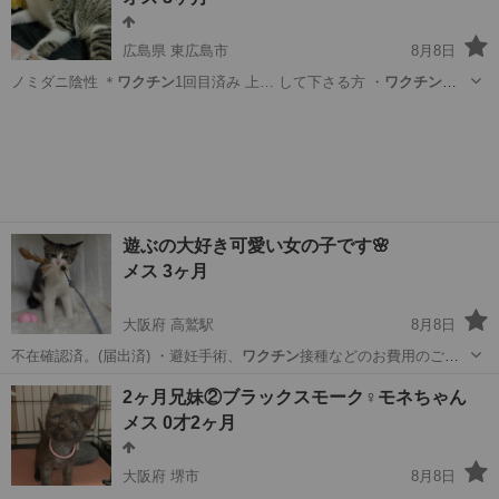
広島県 東広島市
8月8日
ノミダニ陰性 ＊
ワクチン
1回目済み 上… して下さる方 ・
ワクチン
接
種等適正飼育を…
広島
東広島市
猫
ワクチン
遊ぶの大好き可愛い女の子です🌸
メス 3ヶ月
大阪府 高鷲駅
8月8日
不在確認済。(届出済) ・避妊手術、
ワクチン
接種などのお費用のご負
担お願い致しま…
大阪
羽曳野市
高鷲駅
猫
性格
2ヶ月兄妹②ブラックスモーク♀モネちゃん
メス 0才2ヶ月
大阪府 堺市
8月8日