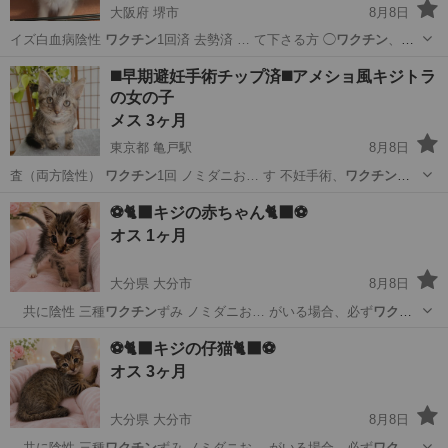
大阪府 堺市
8月8日
イズ白血病陰性
ワクチン
1回済 去勢済 … て下さる方 ◯
ワクチン
、不
妊に理解のあ…
大阪
堺市
猫
ワクチン
◼️早期避妊手術チップ済◼️アメショ風キジトラ
の女の子
メス 3ヶ月
東京都 亀戸駅
8月8日
査（両方陰性）
ワクチン
1回 ノミダニお… す 不妊手術、
ワクチン
の
費用ご負担お願…
東京
江東区
亀戸駅
猫
ワクチン
⚽️🐈‍⬛キジの赤ちゃん🐈‍⬛⚽️
オス 1ヶ月
大分県 大分市
8月8日
共に陰性 三種
ワクチン
ずみ ノミダニお… がいる場合、必ず
ワクチ
ン
と避妊去勢を受け… が1キロ過ぎたら
ワクチン
時期がきた…
大分
大分市
猫
ワクチン
⚽️🐈‍⬛キジの仔猫🐈‍⬛⚽️
オス 3ヶ月
大分県 大分市
8月8日
共に陰性 三種
ワクチン
ずみ ノミダニお… がいる場合、必ず
ワクチ