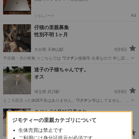
Ad
くらしノート
仔猫の里親募集
性別不明 1ヶ月
大分県 天神山駅
8月8日
千住猫・犬の有無 ☆こちらでは
ワクチン
接種等 出来なので 申し訳あ
りません…
大分
由布市
天神山駅
猫
有無
迷子の子猫ちゃんです。
オス
埼玉県 武川駅
8月8日
ところ目立った体調不良はありません。
ワクチン
等はしてません。 ◆
その他 お気軽…
埼玉
深谷市
武川駅
猫
ワクチン
キジトラ6月15日産まれ
オス 1ヶ月
ジモティーの里親カテゴリについて
生体売買は禁止です
千葉県 土気駅
8月8日
ご利用には身分証提示が必須です