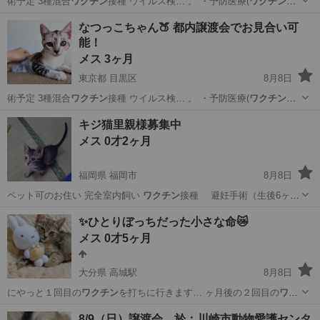
術予定 3種混合
ワクチン
接種 ウイルス検… 。 ・予防医療(
ワクチン
等)
や早期治療に…
東京
目黒区
猫
去勢手術
なつっこちゃん🍑 都内譲渡会でお見合い可
能！
メス 3ヶ月
東京都 目黒区
8月8日
術予定 3種混合
ワクチン
接種 ウイルス検… 。 ・予防医療(
ワクチン
等)
や早期治療に…
東京
目黒区
猫
去勢手術
キジ猫里親様募集中
メス 0才2ヶ月
福岡県 福岡市
8月8日
ペット可のお住い 完全室内飼い
ワクチン
接種 避妊手術（生後6ヶ月
くらいで…
福岡
福岡市
猫
ワクチン
✨ひとりぼっちだった小さな命😿
メス 0才5ヶ月
大分県 高城駅
8月8日
にやっと１回目の
ワクチン
を打ちに行きます… ヶ月後の２回目の
ワク
チン
を打ち終えてから…
大分
大分市
高城駅
猫
ワクチン
8/9（日）譲渡会 於：川崎市動物愛護センタ