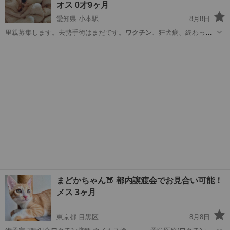
オス 0才9ヶ月
愛知県 小本駅
8月8日
里親募集します。去勢手術はまだです。
ワクチン
、狂犬病、終わって
います。トイレ出来…
愛知
名古屋市
小本駅
チワワ
去勢手術
まどかちゃん🍑 都内譲渡会でお見合い可能！
メス 3ヶ月
東京都 目黒区
8月8日