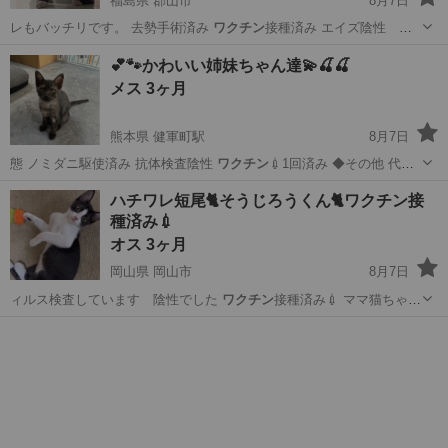
福島県 郡山市
8月7日
レもバッチリです。 去勢手術済み
ワクチン
接種済み エイズ陰性 白
血病陰性 ノ…
福島
郡山市
猫
💕🐾かわいい姉妹ちゃん達💫🍒🍒
メス 3ヶ月
熊本県 健軍町駅
8月7日
態 ノミダニ駆使済み 抗体検査陰性
ワクチン
💉1回済み ◆その他 代理
で投稿で…
熊本
上益城郡
健軍町駅
猫
ワクチン
ハチワレ短尾🐈そうじろうくん🐈ワクチン接
種済み💉
オス 3ヶ月
岡山県 岡山市
8月7日
ィルス検査しています 陰性でした
ワクチン
接種済み💉 ママ猫ちゃん
のウィルスチ…
岡山
岡山市
猫
黒白