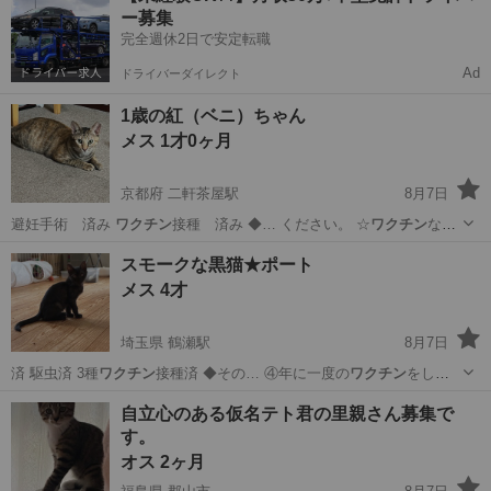
ー募集
完全週休2日で安定転職
Ad
ドライバーダイレクト
1歳の紅（ベニ）ちゃん
メス 1才0ヶ月
京都府 二軒茶屋駅
8月7日
避妊手術 済み
ワクチン
接種 済み ◆… ください。 ☆
ワクチン
な
ど、適切な医療…
京都
京都市
二軒茶屋駅
猫
スモークな黒猫★ポート
メス 4才
埼玉県 鶴瀬駅
8月7日
済 駆虫済 3種
ワクチン
接種済 ◆その… ④年に一度の
ワクチン
をして
くださるこ… 不妊去勢手術代と
ワクチン
代（35,000…
埼玉
富士見市
鶴瀬駅
猫
ワクチン
自立心のある仮名テト君の里親さん募集で
す。
オス 2ヶ月