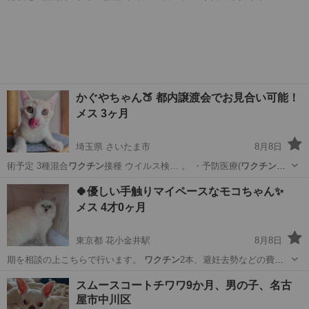
や早期治療に…
千葉
流山市
猫
去勢手術
かぐやちゃん🍑 都内譲渡会でお見合い可能！
メス 3ヶ月
埼玉県 さいたま市
8月8日
術予定 3種混合
ワクチン
接種 ウイルス検… 。 ・予防医療(
ワクチン
等)
や早期治療に…
埼玉
さいたま市
猫
去勢手術
🍀優しい手触りマイペースなモコちゃん✨️
メス 4才0ヶ月
東京都 花小金井駅
8月8日
期を相談の上こちらで行います。
ワクチン
2本、避妊去勢などの費用
についてはご…
東京
小平市
花小金井駅
猫
費用
スムースコートチワワ9か月、男の子、名古
屋市中川区