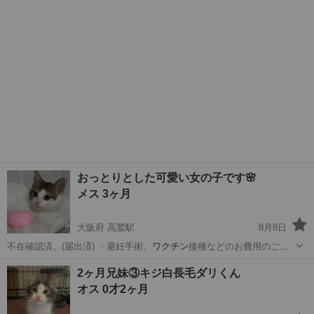
おっとりとした可愛い女の子です🌸
メス 3ヶ月
大阪府 高鷲駅
8月8日
不在確認済。(届出済) ・避妊手術、
ワクチン
接種などのお費用のご負
担お願い致しま…
大阪
羽曳野市
高鷲駅
猫
性格
2ヶ月兄妹③キジ白長毛ダリくん
オス 0才2ヶ月