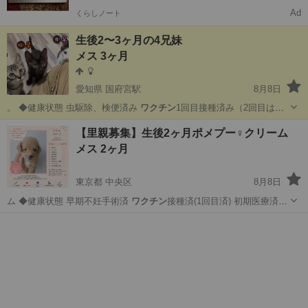
Ad
くらしノート
生後2〜3ヶ月の4兄妹
メス 3ヶ月
愛知県 国府宮駅
8月8日
。 ◆健康状態 虫駆除、検便済み
ワクチン
1回目接種済み（2回目は譲
渡のタイミ…
愛知
稲沢市
国府宮駅
猫
有無
【里親募集】生後2ヶ月ポメプー♀クリーム
メス 2ヶ月
東京都 中央区
8月8日
ム ◆健康状態 早期不妊手術済
ワクチン
接種済(1回目済) 初期医療済
不…
東京
中央区
その他
ポメプー