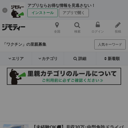
アプリならお得な情報を見逃さない！
インストール
アプリで開く
全国
検索
ログイン
投稿
「ワクチン」の里親募集
人気キーワード
エリア
カテゴリ
詳細
新着順
【未経験OK🚚】月収30万↑中型免許ドライバ