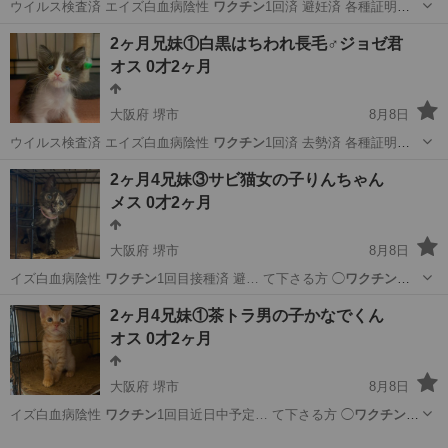
ウイルス検査済 エイズ白血病陰性
ワクチン
1回済 避妊済 各種証明書
お渡し致…
大阪
堺市
猫
ブラックスモーク
2ヶ月兄妹①白黒はちわれ長毛♂ジョゼ君
オス 0才2ヶ月
大阪府 堺市
8月8日
ウイルス検査済 エイズ白血病陰性
ワクチン
1回済 去勢済 各種証明書
お渡し致…
大阪
堺市
猫
はちわれ
2ヶ月4兄妹③サビ猫女の子りんちゃん
メス 0才2ヶ月
大阪府 堺市
8月8日
イズ白血病陰性
ワクチン
1回目接種済 避… て下さる方 ◯
ワクチン
、
不妊に理解のあ…
大阪
堺市
猫
ワクチン
2ヶ月4兄妹①茶トラ男の子かなでくん
オス 0才2ヶ月
大阪府 堺市
8月8日
イズ白血病陰性
ワクチン
1回目近日中予定… て下さる方 ◯
ワクチン
、
不妊に理解のあ…
大阪
堺市
猫
ワクチン