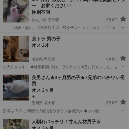
ー お家ください！
性別不明
神奈川県 平間駅
8月8日
（検便・駆虫・去勢不妊手術・
ワクチン
・マイクロチップ・血液
検査） …
神奈川
川崎市
平間駅
猫
動物愛護
茶トラ 男の子
オス 2才
滋賀県 堅田駅
8月8日
の大好きです。 ◆健康状態 良好。
ワクチン
は10月に打ちました。去勢
済み。エイ…
滋賀
大津市
堅田駅
猫
美男さん★3ヶ月男の子★7兄弟のハチワレ長
男
オス 3ヶ月
香川県 坂出駅
8月8日
薬済み 7/28に1回目の3種混合
ワクチン
接種済み ◆その他 …
香川
坂出市
坂出駅
猫
特徴
人馴れバッチリ！甘えん坊男子☆
オス 3ヶ月