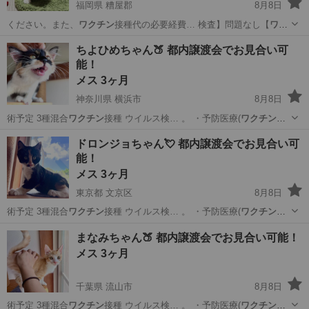
福岡県 糟屋郡
8月8日
ください。また、
ワクチン
接種代の必要経費… 検査】問題なし【
ワク
チン
】１回接種済 …
福岡
糟屋郡
猫
ワクチン
ちよひめちゃん🍑 都内譲渡会でお見合い可
能！
メス 3ヶ月
神奈川県 横浜市
8月8日
術予定 3種混合
ワクチン
接種 ウイルス検… 。 ・予防医療(
ワクチン
等)
や早期治療に…
神奈川
横浜市
猫
去勢手術
ドロンジョちゃん💘 都内譲渡会でお見合い可
能！
メス 3ヶ月
東京都 文京区
8月8日
術予定 3種混合
ワクチン
接種 ウイルス検… 。 ・予防医療(
ワクチン
等)
や早期治療に…
東京
文京区
猫
去勢手術
まなみちゃん🍑 都内譲渡会でお見合い可能！
メス 3ヶ月
千葉県 流山市
8月8日
術予定 3種混合
ワクチン
接種 ウイルス検… 。 ・予防医療(
ワクチン
等)