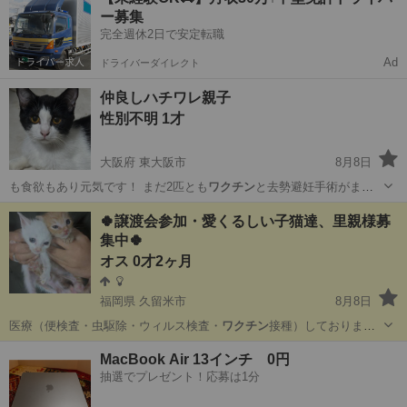
ー募集
完全週休2日で安定転職
Ad
ドライバーダイレクト
仲良しハチワレ親子
性別不明 1才
大阪府 東大阪市
8月8日
も食欲もあり元気です！ まだ2匹とも
ワクチン
と去勢避妊手術がまだ
なのでお迎え後お…
大阪
東大阪市
猫
🍀譲渡会参加・愛くるしい子猫達、里親様募
集中🍀
オス 0才2ヶ月
福岡県 久留米市
8月8日
医療（便検査・虫駆除・ウィルス検査・
ワクチン
接種）しておりま
す。 生活に問題無…
福岡
久留米市
猫
ワクチン
MacBook Air 13インチ 0円
抽選でプレゼント！応募は1分