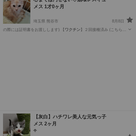
メス 1才0ヶ月
埼玉県 熊谷市
8月8日
の際には証明書をお渡しします) 【
ワクチン
】２回接種済み (こちらも
証明書をお…
埼玉
熊谷市
猫
レスキュー
【灰白】ハチワレ美人な元気っ子
メス 2ヶ月