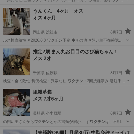
ン
と避妊去勢を受け… が1キロ過ぎたら
ワクチン
時期がきた…
大分
大分市
猫
ワクチン
うんくん 4ヶ月 オス
オス 4ヶ月
岡山県 総社市
8月7日
ルス検査陰性 ⚪︎2026.8.8
ワクチン
予定 ◆その他 ⚪︎飼い主不在確認…
岡山
総社市
猫
ワクチン
推定2歳 まん丸お目目のさび猫ちゃん！
メス 2才
千葉県 佐原駅
8月7日
検査：全て陰性 糞便検査：異常なし
ワクチン
：2回接種済み 避妊手
術：済み ◆…
千葉
香取市
佐原駅
猫
里親募集
メス 7才6ヶ月
長崎県 小串郷駅
8月7日
の飼い主さんから
ワクチン
とかの書類が届か… ず
ワクチン
は、不明と
させて…
長崎
東彼杵郡
小串郷駅
その他
ワクチン
【未経験OK🚚】月収30万↑中型免許ドライバ