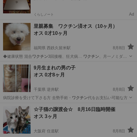
Ad
くらしノート
里親募集 ワクチン済オス（10ヶ月）
オス 0才10ヶ月
福岡県 西鉄久留米駅
8月8日
◆健康状態 混合
ワクチン
3回接種、狂犬病…
ワクチン
、月一ノミダニ
フ…
福岡
久留米市
西鉄久留米駅
その他
9月生まれの男の子
オス 0才8ヶ月
千葉県 逆井駅
8月8日
病院診療を受けて下さる方 去勢手術・
ワクチン
代をお支払い可能な方
千葉
柏市
逆井駅
猫
去勢手術
☆子猫の譲渡会☆ 8月16日臨時開催
オス 3ヶ月
大阪府 住道駅
8月8日