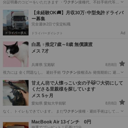
分証明書のコピーをいただきます ・
ワクチン
接種代、不妊手術代等の
ご負担をお願い…
大阪
大東市
住道駅
猫
トライアル
【未経験OK🚚】月収30万↑中型免許ドライバ
ー募集
完全週休2日で安定転職
Ad
ドライバーダイレクト
白黒︎︎ ♀推定7歳～8歳 無償讓渡
メス 7才
兵庫県 宝殿駅
8月8日
視力には 全く問題なし。 避妊手術
ワクチン
接種済み 発情期前に 避妊
手術してい…
兵庫
加古川市
宝殿駅
猫
8歳
甘えん坊で人懐っこい女の子🐱♡大切にして
くださる里親様を探しています
メス 5ヶ月
愛知県 愛知大学前駅
8月8日
なく、トイレもできています。 まだ
ワクチン
接種・避妊手術はしてい
ません。 尻尾…
愛知
豊橋市
愛知大学前駅
猫
MacBook Air 13インチ 0円
抽選でプレゼント！応募は1分