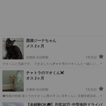
黒猫ジーナちゃん
メス 2ヶ月
京都府 向日町駅
7月31日
マオくんと兄妹です。 できましたら
チャトラ
のマオくんと一緒にご希
望の方を優先的…
京都
向日市
向日町駅
猫
ワクチン
チャトラのマオくん💓
オス 2ヶ月
京都府 向日町駅
7月31日
◆性格や特徴 茶トラのマオくん男の子 2ヶ月半くらい 京都市西京区の
野良猫がたくさんいるところで子猫をたくさん保護しました。そのう
京都
向日市
向日町駅
猫
チャトラ
【未経験OK🚚】月収30万↑中型免許ドライバ
ちの一頭です。 5月中旬生まれくらいかな？と思います。 みんなと仲