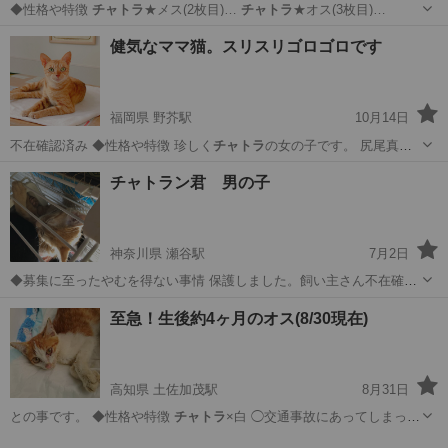
◆性格や特徴
チャトラ
★メス(2枚目)…
チャトラ
★オス(3枚目)…
山形
東置賜郡
高畠駅
猫
チャトラ
健気なママ猫。スリスリゴロゴロです
福岡県 野芥駅
10月14日
不在確認済み ◆性格や特徴 珍しく
チャトラ
の女の子です。 尻尾真っ
直ぐで綺麗な…
福岡
福岡市
野芥駅
猫
有無
チャトラン君 男の子
神奈川県 瀬谷駅
7月2日
◆募集に至ったやむを得ない事情 保護しました。飼い主さん不在確認
済み 男の子 可愛がってくださる方 ◆性格や特徴 5ヶ月です。４月
神奈川
横浜市
瀬谷駅
猫
ワクチン
至急！生後約4ヶ月のオス(8/30現在)
２１日 生まれ 。 人に良く慣れていて、優しい。かまないです。 ◆
健康状態 良い ◆ワク...
高知県 土佐加茂駅
8月31日
との事です。 ◆性格や特徴
チャトラ
×白 ◯交通事故にあってしまった
の…
高知
高岡郡
土佐加茂駅
猫