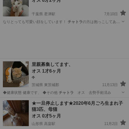
オス 0才2ヶ月
千葉県 君津駅
7月10日
なりとっても可愛い顔をしています！
チャトラ
の方は抱っこしてあげ
るとグルグルいっ…
千葉
木更津市
君津駅
猫
去勢手術
里親募集してます、
オス 1才6ヶ月
茨城県 東茨城郡
11月13日
◆健康状態 健康です、 ◆その他
チャトラ
オス 去勢手術済み
茨城
東茨城郡
猫
性格
★一旦停止します★2020年6月ごろ生まれ子
猫3匹、母猫
オス 0才5ヶ月
山形県 高畠駅
11月2日