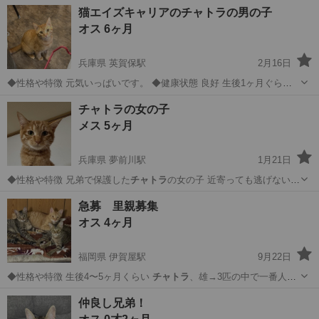
一度見に来て下さい…
福岡
筑紫野市
筑紫駅
猫
人間
猫エイズキャリアのチャトラの男の子
オス 6ヶ月
兵庫県 英賀保駅
2月16日
◆性格や特徴 元気いっぱいです。 ◆健康状態 良好 生後1ヶ月ぐらい
の兄妹4匹で保護しました。全員エイズキャリアでしたが発症はしてい
兵庫
姫路市
英賀保駅
猫
キャリア
チャトラの女の子
ません。 2匹は1匹だけ買う予定のお家とエイズキャリアの先住猫がい
メス 5ヶ月
るところに引き取って頂...
兵庫県 夢前川駅
1月21日
◆性格や特徴 兄弟で保護した
チャトラ
の女の子 近寄っても逃げないけ
ど触る…
兵庫
姫路市
夢前川駅
猫
チャトラ
急募 里親募集
オス 4ヶ月
福岡県 伊賀屋駅
9月22日
◆性格や特徴 生後4〜5ヶ月くらい
チャトラ
、雄→3匹の中で一番人懐
っこい キジ…
福岡
大川市
伊賀屋駅
猫
ミャーミャー
仲良し兄弟！