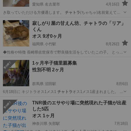
愛知県 名古屋市
4月16日
き取っていただける方優遇します。
チャトラ
(ちゃちゃ)名前覚えてま
す。 甘え…
愛知
名古屋市
猫
同時
寂しがり屋の甘えん坊、チャトラの「リア」
くん
オス 9才0ヶ月
福岡県 小竹駅
8月26日
◆性格や特徴 長崎県佐世保市で野良猫生活をしていたこの子。 とって
も甘えん坊さんで寂しがり屋さんな「リア」くん。 この子の不安を理
福岡
宮若市
小竹駅
猫
チャトラ
1ヶ月半子猫里親募集
解し、寄り添いたくさん甘えさせてくださる里親さんを募集です。
性別不明 2ヶ月
〜〜〜〜〜〜〜〜...
群馬県 沼田駅
8月6日
6月18日に キジトラオス1メス1
チャトラ
オス1メス1産まれました。 小
柄だっ…
群馬
沼田市
沼田駅
猫
去勢手術
TNR後のエサやり場に突然現れた子猫が出産
した5匹
オス 1ヶ月
神奈川県 矢部駅
7月18日