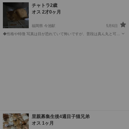
トラ
（シロ多め）..…
沖縄
島尻郡
奥武山公園駅
猫
チャトラ
チャトラ2歳
オス 2才0ヶ月
福岡県 今池駅
5月6日
◆性格や特徴 写真は目が恐れていて怖いですが、普段は真ん丸と可愛
い目をしておりますよ。 かなり人馴れしてきました。倉庫で一時保護
福岡
北九州市
今池駅
猫
チャトラ
してましたが、GPSつけて離しました。が倉庫には毎日戻ります。 性
格は温厚で大人しいです。 落ち...
里親募集生後4週目子猫兄弟
オス 1ヶ月