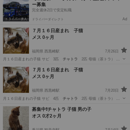
ー募集
良く遊んで元気いっぱい！可愛...
完全週休2日で安定転職
Ad
ドライバーダイレクト
７月１６日産まれ 子猫
メス 0ヶ月
福岡県 西黒崎駅
7月26日
月１６日産まれの子猫 サビ 3匹
チャトラ
2匹 母猫（茶トラ） 野
良猫ちゃ…
福岡
北九州市
西黒崎駅
猫
チャトラ
７月１６日産まれ 子猫
メス 0ヶ月
福岡県 西黒崎駅
7月20日
月１６日産まれの子猫 サビ 4匹
チャトラ
2匹 母猫（茶トラ） 野
良猫ちゃ…
福岡
北九州市
西黒崎駅
猫
チャトラ
募集中❗️チャトラ 子猫 男の子
オス 0才2ヶ月
香川県 観音寺駅
7月14日