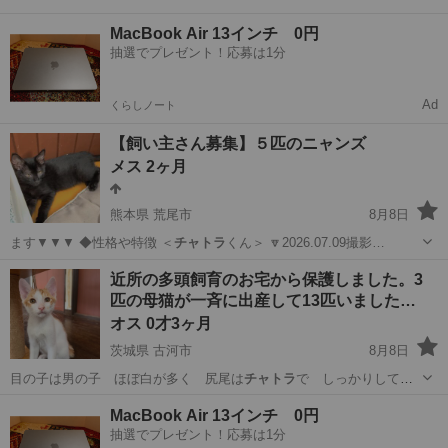
MacBook Air 13インチ 0円
抽選でプレゼント！応募は1分
Ad
くらしノート
【飼い主さん募集】５匹のニャンズ
メス 2ヶ月
熊本県 荒尾市
8月8日
ます▼▼▼ ◆性格や特徴 ＜
チャトラ
くん＞ 🔽2026.07.09撮影…
熊本
荒尾市
猫
有無
近所の多頭飼育のお宅から保護しました。3
匹の母猫が一斉に出産して13匹いました…
オス 0才3ヶ月
茨城県 古河市
8月8日
目の子は男の子 ほぼ白が多く 尻尾は
チャトラ
で しっかりしてい
ます。やはり人慣れ…
茨城
古河市
猫
多頭
MacBook Air 13インチ 0円
抽選でプレゼント！応募は1分