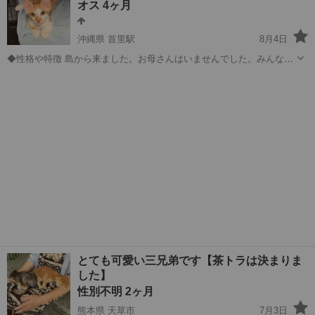
オス 4ヶ月
くださる方 飼い主不在...
沖縄県 首里駅
8月4日
◆性格や特徴 島から来ました。お母さんはいませんでした。みんなと
仲良くお外で、ご飯をもらってきたけれど、ずっとのお家で可愛がっ
沖縄
島尻郡
首里駅
猫
チャトラ
て欲しい。抱っこしたり、なでなでして欲しい。運命のお母さん、お
父さん、待っています。 ◆健康状態...
とても可愛い三兄弟です【茶トラは決まりま
した】
性別不明 2ヶ月
熊本県 天草市
7月3日