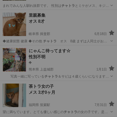
まれでみんな人馴れ抜群です。 性別は
チャトラ
とミケがメス、キジが
オスです。 避…
熊本
天草市
猫
チャトラ
里親募集
オス 8才
岐阜県 揖斐郡
6月18日
◆健康状態 健康 ◆その他
チャトラ
オス 8歳 まずは人同士がお会
い…
岐阜
揖斐郡
猫
チャトラ
にゃんこ待ってます☆
性別不明
熊本県 上益城郡
1月1日
写真一緒に写っている
チャトラ
＆サビは４歳くらいになります。
知らな…
熊本
上益城郡
猫
ねこ
茶トラ女の子
メス 3才0ヶ月
福岡県 筑紫駅
7月31日
望に満ちています。とても優しい感じの
チャトラ
の女の子です。是非