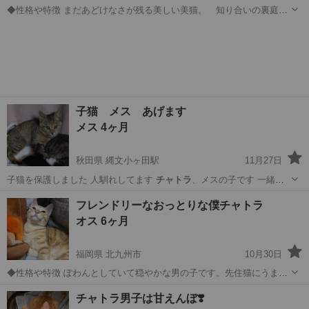
◆性格や特徴 まだあどけなさが残る美しい美猫。 知り合いの裏庭に
半年くらい住み着いていたので、ある程度人馴れしている。 ◆健康
東京
新宿区
早稲田駅
猫
ワクチン
状態 食欲もあり、 ドライ、ウエットなんでも食べて元気。特に煮干
しが好物。 ワクチン済...
子猫 メス あげます
メス 4ヶ月
秋田県 縄文小ヶ田駅
11月27日
子猫を保護しました 人馴れしてます
チャトラ
、メスの子です 一緒に
写っているの…
秋田
北秋田市
縄文小ヶ田駅
猫
メス
フレンドリーなおっとりな僕チャトラ
オス 6ヶ月
福岡県 北九州市
10月30日
◆性格や特徴 ぽわんとしていて穏やかな男の子です。先住猫にうまく
甘えて可愛がってもらうのが得意です。 ◆健康状態 良好です。 ワク
福岡
北九州市
猫
チャトラ
チャトラ男子は甘えんぼ❣️
チン、血液検査済みエイズ白血病陰性 ◆その他 家族として生涯迎えて