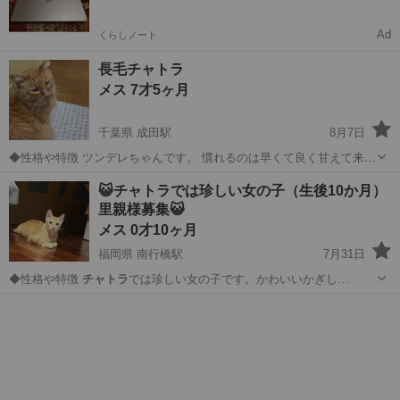
Ad
くらしノート
長毛チャトラ
メス 7才5ヶ月
千葉県 成田駅
8月7日
◆性格や特徴 ツンデレちゃんです。 慣れるのは早くて良く甘えて来ま
す！ 日向ごっこが好きです♪ ◆健康状態 問題ありません！ 凄く元気
千葉
成田市
成田駅
猫
😺チャトラでは珍しい女の子（生後10か月）
です！ ◆その他 早めに里親になって下さる方にお迎えして頂きたいと
里親様募集😺
思ってます。 宜しく...
メス 0才10ヶ月
福岡県 南行橋駅
7月31日
◆性格や特徴
チャトラ
では珍しい女の子です。かわいいかぎし…
福岡
行橋市
南行橋駅
猫