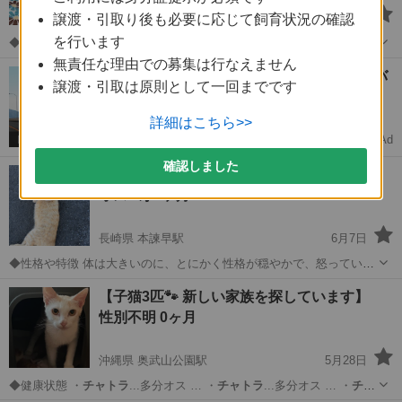
沖縄県 てだこ浦西駅
6月18日
譲渡・引取り後も必要に応じて飼育状況の確認
を行います
◆性格や特徴
チャトラ
の女の子、長い尻尾で、小さめの体格で…
無責任な理由での募集は行なえません
沖縄
国頭郡
てだこ浦西駅
猫
チャトラ
【未経験OK🚚】月収30万↑中型免許ドライバ
譲渡・引取は原則として一回までです
ー募集
完全週休2日で安定転職
詳細はこちら>>
Ad
ドライバーダイレクト
確認しました
仏様のように穏やかなチャトラ君
オス 2才5ヶ月
長崎県 本諫早駅
6月7日
◆性格や特徴 体は大きいのに、とにかく性格が穏やかで、怒っている
姿を一度も見たことがありません。 新しくやってきた子が緊張してい
長崎
諫早市
本諫早駅
猫
【子猫3匹🐾 新しい家族を探しています】
ると、必ずそっとそばに寄り添って、安心させてくれるんです。まる
性別不明 0ヶ月
で「大丈夫だよ」と伝えているかの...
沖縄県 奥武山公園駅
5月28日
◆健康状態 ・
チャトラ
...多分オス … ・
チャトラ
...多分オス … ・
チャ