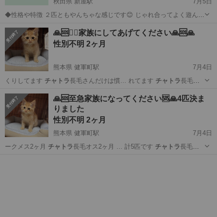
秋田県 新屋駅
7月5日
◆性格や特徴 ２匹ともやんちゃな感じです😊 じゃれ合ってよく遊んで
います。 どちらもしっぽは長めです。 ◆健康状態 元気にきょうだい
秋田
秋田市
新屋駅
猫
チャトラ
🙏🆘🙇‍♀️家族にしてあげてください🙏🆘🙏
と遊んで ごはんもちゃんと食べています。 ◆その他 ２匹飼いたい
性別不明 2ヶ月
け...
熊本県 健軍町駅
7月4日
くりしてます
チャトラ
長毛さんだけは慣… れてます
チャトラ
長毛オ
ス2ヶ月 …
熊本
上益城郡
健軍町駅
猫
チャトラ
🙏🆘至急家族になってください🆘🙏4匹決ま
りました
性別不明 2ヶ月
熊本県 健軍町駅
7月4日
ークメス2ヶ月
チャトラ
長毛オス2ヶ月 … 計5匹です
チャトラ
長毛さ
んはすっか…
熊本
上益城郡
健軍町駅
猫
チャトラ