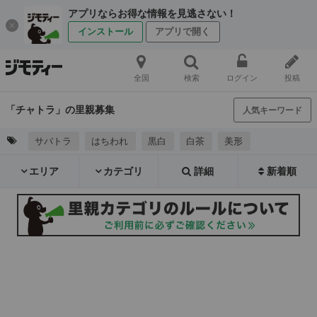
アプリならお得な情報を見逃さない！
インストール
アプリで開く
全国
検索
ログイン
投稿
「チャトラ」の里親募集
人気キーワード
サバトラ
はちわれ
黒白
白茶
美形
エリア
カテゴリ
詳細
新着順