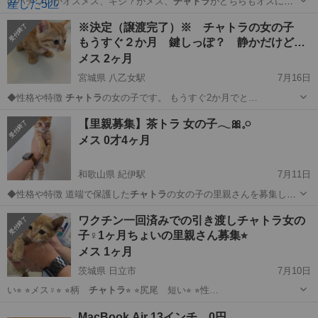
のハチワレがオスメス、キジ？がメス、
チャトラ
がどちらもオスにな
ります。 出産後、…
神奈川
相模原市
矢部駅
猫
TNR
※決定（譲渡完了）※ チャトラの女の子
もうすぐ２か月 鍵しっぽ？ 静かだけど…
メス 2ヶ月
宮城県 八乙女駅
7月16日
◆性格や特徴
チャトラ
の女の子です。 もうすぐ2か月でと…
宮城
仙台市
八乙女駅
猫
チャトラ
【里親募集】茶トラ 女の子𓂃🎀𓈒𓏸
メス 0才4ヶ月
和歌山県 紀伊駅
7月11日
◆性格や特徴 道端で保護した
チャトラ
の女の子の里親さんを募集して
います。…
和歌山
和歌山市
紀伊駅
猫
トラ
ワクチン一回済みでの引き渡しチャトラ女の
子♀1ヶ月ちょいの里親さん募集⭐︎
メス 1ヶ月
茨城県 日立市
7月10日
い⭐︎ ⭐︎メス♀⭐︎ ⭐︎柄
チャトラ
⭐︎ ⭐︎尻尾 短い⭐︎ ⭐︎性…
茨城
日立市
猫
ワクチン
MacBook Air 13インチ 0円