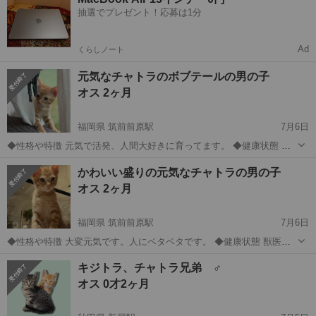
抽選でプレゼント！応募は1分
Ad
くらしノート
元気なチャトラのボブテールの男の子
オス 2ヶ月
福岡県 筑前前原駅
7月6日
◆性格や特徴 元気で活発、人間大好きに育ってます。 ◆健康状態 獣
医さんの健康チェック済みです ウィルス検査陰性です。 ◆その他 責
福岡
糸島市
筑前前原駅
猫
テール
かわいい盛りの元気なチャトラの男の子
任を持って生涯大切に育ててくださる方を希望します。 この子を心か
オス 2ヶ月
ら愛してくださる方に出...
福岡県 筑前前原駅
7月6日
◆性格や特徴 大変元気です。人にベタベタです。 ◆健康状態 獣医さ
んの健康チェック済んでます ウィルス検査陰性ですよ。 ◆その他 責
福岡
糸島市
筑前前原駅
猫
チャトラ
キジトラ、チャトラ兄弟 ♂
任を持って生涯大切に育ててくださる方を希望します。 この子を心か
オス 0才2ヶ月
ら愛してくださる方に出...