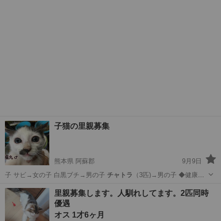
子猫の里親募集
熊本県 阿蘇郡
9月9日
子 サビ→女の子 白黒ブチ→男の子
チャトラ
（3匹)→男の子 ◆健康状
態 みん…
熊本
阿蘇郡
猫
チャトラ
里親募集します。人馴れしてます。2匹同時
優遇
オス 1才6ヶ月