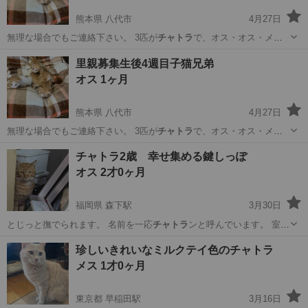
熊本県 八代市
4月27日
無理な場合でもご連絡下さい。 3匹が
チャトラ
で、オス・オス・メス
になります。 も…
熊本
八代市
猫
里親募集生後4週目子猫兄弟
オス 1ヶ月
熊本県 八代市
4月27日
無理な場合でもご連絡下さい。 3匹が
チャトラ
で、オス・オス・メス
になります。 も…
熊本
八代市
猫
チャトラ2歳 幸せ集める鍵しっぽ
オス 2才0ヶ月
福岡県 森下駅
3月30日
とじっと撫でられます。 名前を一応
チャトラ
ンと呼んでいます。 室内
では完全室内…
福岡
北九州市
森下駅
猫
チャトラ
珍しいきれいなミルクテイ色のチャトラ
メス 1才0ヶ月
東京都 早稲田駅
3月16日