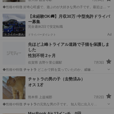
◆性格や特徴 好奇心旺盛で、遊ぶのが大好きな男の子です。最近は猫
じゃらしに興味津々です。2枚目は左です。人慣れ練習中ですが、撫で
香川
高松市
観音寺駅
猫
チャトラ
【未経験OK🚚】月収30万↑中型免許ドライバ
ても逃げることなく触らせてくれます。6月中旬に母猫が連れてきた子
ー募集
で推定1.5〜2ヶ月です。 ...
完全週休2日で安定転職
Ad
ドライバーダイレクト
先ほど上峰トライアル道路で子猫を保護しま
した
性別不明 2ヶ月
佐賀県 吉野ケ里公園駅
7月3日
◆性格や特徴
チャトラ
どこかで餌を貰っていたのか、威嚇…
佐賀
三養基郡
吉野ケ里公園駅
猫
母子家庭
チャトラの男の子（去勢済み）
オス 1才
熊本県 上益城郡
7月2日
◆性格や特徴
チャトラ
の元気な男の子です。 知人宅に出入り…
熊本
上益城郡
猫
MacBook Air 13インチ 0円