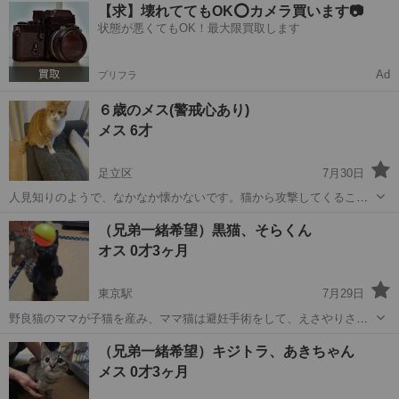
東京
世田谷区
猫
去勢手術
【求】壊れててもOK⭕️カメラ買います📷
を行ない子供達は無事に巣立ち、これからはマリちゃん自身の幸せ願
状態が悪くてもOK！最大限買取します
い家族募集です。 マリちゃんは繊細な...
Ad
プリフラ
６歳のメス(警戒心あり)
メス 6才
足立区
7月30日
人見知りのようで、なかなか懐かないです。猫から攻撃してくること
はないですが、近づくと逃げて隠れる感じです。飼い主は撫でたりし
東京
足立区
猫
6歳
（兄弟一緒希望）黒猫、そらくん
てたようなので慣れの問題かと思います。慣らすことができる猫に慣
オス 0才3ヶ月
れてる方の方がいいような気がします。 ...
東京駅
7月29日
野良猫のママが子猫を産み、ママ猫は避妊手術をして、えさやりさん
が迎えてくだり、 子猫はずっとの家族を探すことになりました。 そら
東京
中央区
東京駅
猫
ワクチン
（兄弟一緒希望）キジトラ、あきちゃん
くんは、食いしん坊でやんちゃな男の子ですが、猫じゃらしだけは、
メス 0才3ヶ月
妹に譲る優しい子。 兄弟のあき...