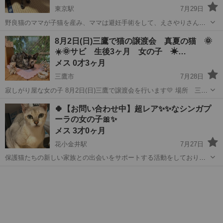
東京駅
7月29日
野良猫のママが子猫を産み、ママは避妊手術をして、えさやりさんが
迎えてくださりました が、子猫は兄弟2匹で迎えてくださるずっとの
東京
中央区
東京駅
猫
ワクチン
8月2日(日)三鷹で猫の譲渡会 真夏の猫 🌞
家族を探しています。 おっとりしていていますが、ねこじゃらしは 兄
☀️🌞サビ 生後3ヶ月 女の子 ☀…
弟の黒猫、そらくんよりも食い...
メス 0才3ヶ月
三鷹市
7月28日
寂しがり屋な女の子 8月2日(日)三鷹で譲渡会を行います💛 場所 三鷹
駅前カフェハンモック 三鷹市下連雀3-22-15 三鷹駅南口
東京
三鷹市
猫
サビ
🍀【お問い合わせ中】超レア✨️✨️なシンガプ
徒歩5分 時間 午前11時〜３時 みたか123のＸを参...
ーラの女の子🎀✨️
メス 3才0ヶ月
花小金井駅
7月27日
保護猫たちの新しい家族との出会いをサポートする活動をしておりま
す🐱🍀✨️ また繁殖引退猫の新しい家族をお探しするお手伝いをしてい
東京
小平市
花小金井駅
猫
ます🌈✨️ シンガプーラは猫界の妖精🧚‍♀️💫とも言われています🤩✨️✨️ ブ
リーダ...