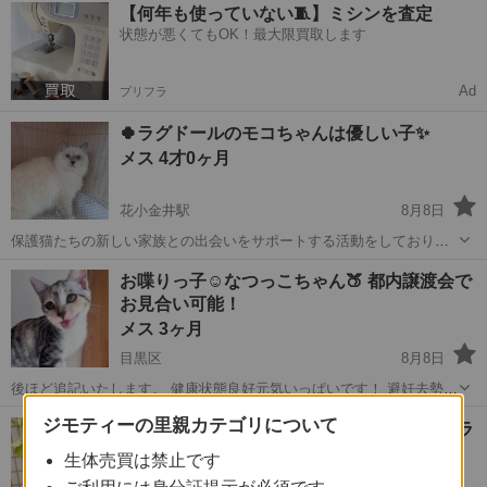
東京
台東区
猫
去勢手術
【何年も使っていない🧵】ミシンを査定
駆虫済み マイクロチップ挿入予定 【引き渡し場所】 譲渡先のご自宅
状態が悪くてもOK！最大限買取します
環境確認も含め...
Ad
プリフラ
🍀ラグドールのモコちゃんは優しい子✨️
メス 4才0ヶ月
花小金井駅
8月8日
保護猫たちの新しい家族との出会いをサポートする活動をしておりま
す🐱🍀✨️ また繁殖引退猫の新しい家族をお探しするお手伝いをしてい
東京
小平市
花小金井駅
猫
費用
お喋りっ子☺︎なつっこちゃん🍑 都内譲渡会で
ます🌈✨️ 名前:モコ 猫種:ラグドール 毛色:ブルーポイントミテッド 性
お見合い可能！
別:女の子🎀 生年...
メス 3ヶ月
目黒区
8月8日
後ほど追記いたします。 健康状態良好元気いっぱいです！ 避妊去勢手
術予定 3種混合ワクチン接種 ウイルス検査(エイズ・白血病陰性) 体内
東京
目黒区
猫
去勢手術
ジモティーの里親カテゴリについて
◼️早期避妊手術チップ済◼️アメショ風キジトラ
外駆除駆虫済み マイクロチップ挿入予定 【引き渡し場所】 譲渡先の
の女の子
ご自宅 環境確認...
生体売買は禁止です
メス 3ヶ月