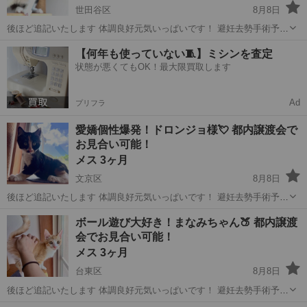
世田谷区
8月8日
後ほど追記いたします 体調良好元気いっぱいです！ 避妊去勢手術予定
3種混合ワクチン接種 ウイルス検査(エイズ・白血病陰性) 体内外駆除
東京
世田谷区
猫
去勢手術
【何年も使っていない🧵】ミシンを査定
駆虫済み マイクロチップ挿入予定 【引き渡し場所】 譲渡先のご自宅
状態が悪くてもOK！最大限買取します
環境確認も含め...
Ad
プリフラ
愛嬌個性爆発！ドロンジョ様💘 都内譲渡会で
お見合い可能！
メス 3ヶ月
文京区
8月8日
後ほど追記いたします 体調良好元気いっぱいです！ 避妊去勢手術予定
3種混合ワクチン接種 ウイルス検査(エイズ・白血病陰性) 体内外駆除
東京
文京区
猫
去勢手術
ボール遊び大好き！まなみちゃん🍑 都内譲渡
駆虫済み マイクロチップ挿入予定 【引き渡し場所】 譲渡先のご自宅
会でお見合い可能！
環境確認も含め...
メス 3ヶ月
台東区
8月8日
後ほど追記いたします 体調良好元気いっぱいです！ 避妊去勢手術予定
3種混合ワクチン接種 ウイルス検査(エイズ・白血病陰性) 体内外駆除