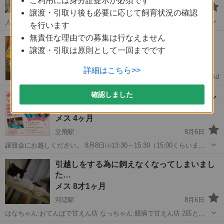
ご利用には身分証提示が必須です
亀戸駅
8月8日
譲渡・引取り後も必要に応じて飼育状況の確認
人には良く慣れており獣医師に対してもゴロゴロスリスリです 特徴的
を行います
なお顔で目が小さくとても可愛いですよ 我が家の小学生の隣で足を伸
東京
江東区
亀戸駅
猫
ワクチン
無責任な理由での募集は行なえません
【夏のタンス整理👘】着物をまとめて査定
ばして横になって寝ています 推定誕生日 5/7頃 8/7現在体重900g 保
譲渡・引取は原則として一回までです
状態が悪くてもOK！最大限買取します
護当初は猫風邪...
詳細はこちら>>
Ad
プリフラ
確認しました
小枝 ４月生れ メス 8月8日㈯ウィズマル
動物医療センター立川分院様での譲渡会…
メス 4ヶ月
立飛駅
8月6日
譲渡会にお越しください。 8月8日㈯13:30～15:30（15:00くらいまで
にご来場ください） ウィズマル動物医療センター立川分院様にて 立川
東京
立川市
立飛駅
猫
ワクチン
引越しをする為に飼えなくなってしまいまし
市栄町4-21-2 1F 最寄り駅： 多摩都市モノレール線 ...
た…
メス 8才1ヶ月
河辺駅
8月6日
はなちゃん:おてんばで甘えん坊 なっちゃん:臆病で甘えん坊 2匹とも
元気いっぱいです