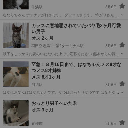
牛浜駅
8月6日
なならちゃん ナデナデが好きです。 ダッコできます。 怖がりさんな
所はありますが、人馴れしてきました。 お留守番は短時間かない方に
東京
福生市
牛浜駅
猫
トライアル
カラスに意地悪されていたパヤ毛2ヶ月可愛
お願いしたいです。 活発なおてんばちゃんなので遊び相手にひまりち
い男子
ゃんとペアだと嬉しいです。 ...
オス 2ヶ月
羽田空港第1・第2ターミナル駅
8月6日
以下をしっかりお読みいただいた上でご応募ください 熊本からの募集
です カラスに突かれて意地悪されていたところを保護しました 禿げて
東京
大田区
羽田空港第1・第2ターミナル駅
猫
至急！８月16日まで、はなちゃんメス8才な
る部分も毛が生えてきて、先住猫やおもちゃで走り回って遊べるよう
つメス8才姉妹
有無
になりました！ 慣れるまで...
メス 8才1ヶ月
河辺駅
8月6日
はなはおてんばはなちゃんです。なつはおっとりなつです はなもなつ
も白血病陰性です。 はなの右目の上に肥満細胞があります。 なつは健
東京
青梅市
河辺駅
猫
メス
おっとり男子へいた君
康優良児です。 親の介護で引っ越しする事なりました。やむなく手放
オス 3ヶ月
す事にするしかないと判断しました
青梅市
8月6日