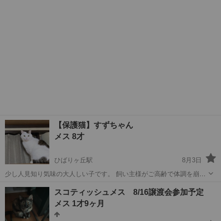
近年のワクチンは未接種だそうです。 不妊手術済み。 お問い合わせの
際におおよそのお住まい...
【保護猫】すずちゃん
メス 8才
ひばりヶ丘駅
8月3日
少し人見知り気味の大人しい子です。 飼い主様がご高齢で体調を崩さ
れ、飼育が困難との事。 里親様が見つかり次第引き受けに行きます。
東京
西東京市
ひばりヶ丘駅
猫
スコティッシュメス 8/16譲渡会参加予定
完全室内飼いの為近年のワクチンは未接種だそうです。 不妊手術済
メス 1才9ヶ月
み。 お問い合わせの際にお...