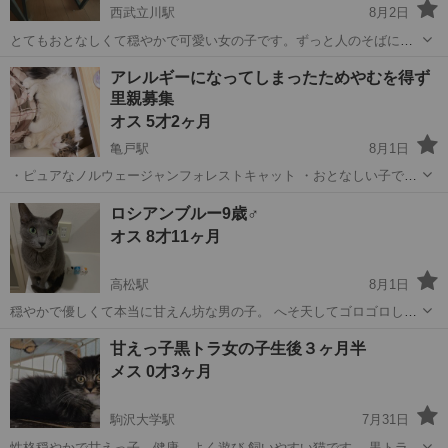
西武立川駅
8月2日
とてもおとなしくて穏やかで可愛い女の子です。ずっと人のそばに寄
り添っていたい甘えん坊さんでもあります。お留守番の少ないご家庭
東京
昭島市
西武立川駅
猫
アレルギーになってしまったためやむを得ず
にお願いいたします。 あまり特徴はありませんが、純血のスコティッ
里親募集
スコティッシュフォールド
シュフォールドです。 良好です。 ...
オス 5才2ヶ月
亀戸駅
8月1日
・ピュアなノルウェージャンフォレストキャット ・おとなしい子で甘
えん坊さん ・お風呂が嫌がる ・職柄で家に居る時間が少なくずっと見
東京
江東区
亀戸駅
猫
アレルギー
ロシアンブルー9歳♂
守れてる訳ではないが、良く食べる良く寝る良く排泄する子で普段も
オス 8才11ヶ月
何か特段に異様感ないので健...
高松駅
8月1日
穏やかで優しくて本当に甘えん坊な男の子。 へそ天してゴロゴロして
寝ちゃったりもしてます。 爪切りは、ちゅーる食べさせながら切れま
東京
立川市
高松駅
猫
甘えっ子黒トラ女の子生後３ヶ月半
す。 粗相やマーキングも今までありません。 シャンプーは、おとなし
メス 0才3ヶ月
くやらせてくれますが、ドラ...
駒沢大学駅
7月31日
性格穏やかで甘えっ子、健康、よく遊び 飼いやすい猫です。 黒トラ、