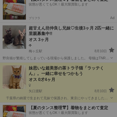
状態が悪くてもOK！最大限買取します
Ad
プリフラ
超甘えん坊仲良し兄妹♡生後3ヶ月 2匹一緒に
里親募集中!!
オス 3ヶ月
梅ヶ丘駅
8月10日
野良猫が繁殖してしまっている現場から保護しました。 母猫はTNR
済。 2匹とも仲良しで、毎日一緒に寝たり遊んだりしています。 とっ
東京
世田谷区
梅ヶ丘駅
猫
仲良し
妹思いな超美形の茶トラ子猫「ラッテく
ても可愛い元気な兄妹です♡ これからも仲良し兄妹でずっと一緒にい
ん」。一緒に幸せをつかもう
られるよう、ペアで迎えてく...
オス 0才4ヶ月
矢口渡駅
8月10日
千葉県の納屋で生まれて兄妹で保護され、東京にやってきました。
人馴れ度が高く飼い猫として申し分のない子たちなので、兄妹一緒に
東京
大田区
矢口渡駅
猫
美形
【夏のタンス整理👘】着物をまとめて査定
里親募集することにしました。男の子なのでショコちゃんよりも少し
状態が悪くてもOK！最大限買取します
大きめの体格をしています。鼻の周りの色...