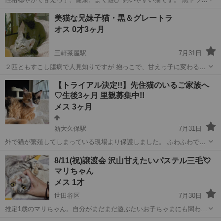
長毛です。 ブラッシング要。 駆虫１回済、ワクチン三種１回済 エイ
東京
千代田区
駒沢大学駅
猫
甘え
美猫な兄妹子猫・黒＆グレートラ
ズ白血病検査陰性 問い合わせをいただいた後、 直接 メールをいただ
オス 0才3ヶ月
き 申し込み...
三軒茶屋駅
7月31日
２匹ともすこし臆病で人見知りですが 抱っこで、甘えっ子に変わる子
猫兄妹です。 生後３ヶ月ぐらい。 黒猫のオス、グレートラメス。 良
東京
世田谷区
三軒茶屋駅
猫
去勢手術
【トライアル決定!!】先住猫のいるご家族へ
好です。駆虫２回済 ワクチン３種１回済 母猫のエイズ白血病検査陰
♡生後3ヶ月 里親募集中!!
性 問い合...
メス 3ヶ月
新大久保駅
7月31日
外で猫が繁殖してしまっている現場より保護しました。 ふわふわでゴ
ージャスな、長毛の三毛猫です。 毛が細く絡まりやすいので、ブラッ
東京
新宿区
新大久保駅
猫
ワクチン
8/11(祝)譲渡会 沢山甘えたいパステル三毛💘
シング等のケアは必須です。 性格はビビりですが、撫でたらうっとり
マリちゃん
してくれます♡ この子は他...
メス 1才
世田谷区
7月30日
推定1歳のマリちゃん。自分がまだまだ遊ぶたいお子ちゃまにも関わら
ず、妊娠出産を経験。誰に教えたれたわけでもないのに完璧な子育て