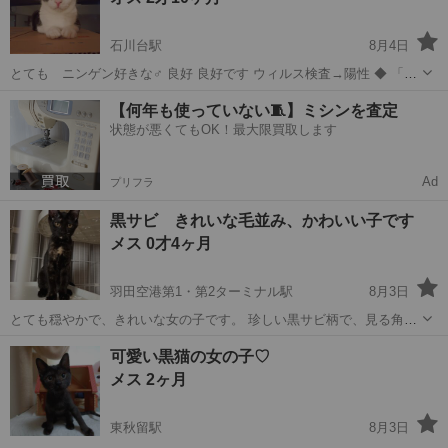
石川台駅
8月4日
とても ニンゲン好きな♂ 良好 良好です ウィルス検査→陽性 ◆ 「届
出済み（飼い主不在を確認済み）」 🍀完全室内飼育 🍀ペット可住居に
東京
千代田区
石川台駅
猫
お見合い
【何年も使っていない🧵】ミシンを査定
お住まいの方 🍀脱走防止対策、二...
状態が悪くてもOK！最大限買取します
Ad
プリフラ
黒サビ きれいな毛並み、かわいい子です
メス 0才4ヶ月
羽田空港第1・第2ターミナル駅
8月3日
とても穏やかで、きれいな女の子です。 珍しい黒サビ柄で、見る角度
によって表情が変わるとても魅力的な子です。 ・健康状態良好 ・令和
東京
大田区
羽田空港第1・第2ターミナル駅
猫
可愛い黒猫の女の子♡
8年4月中旬生まれ ・猫エイズ・白血病ウイルス検査：陰性 ・3種混合
サビ
メス 2ヶ月
ワクチン2回...
東秋留駅
8月3日