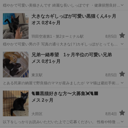
穏やかで可愛い美猫さんです 綺麗な長いしっぽです ・健康状態良好
・令和8年4月中旬生まれ ・猫エイズ・白血病ウイルス検査：陰性 ・3
東京
大田区
羽田空港第1・第2ターミナル駅
猫
大きなカギしっぽが可愛い黒猫くん4ヶ月
種混合ワクチン2回接種済み （次回接種予定：令和9年6月） ◆譲渡に
有無
オス 0才4ヶ月
ついて...
羽田空港第1・第2ターミナル駅
8月5日
穏やかで可愛い男の子 写真の通り大きな(？)カギしっぽがとっても可
愛いです^_^ ・健康状態良好 ・令和8年4月中旬生まれ ・猫エイズ・白
東京
大田区
羽田空港第1・第2ターミナル駅
猫
兄弟一緒希望 1ヶ月半位の可愛い兄弟
血病ウイルス検査：陰性 ・3種混合ワクチン2回接種済み （次回接種予
有無
メス 0才1ヶ月
定：令和...
東京駅
8月5日
とある民家の納屋で野良猫のママが産みましたが ママ猫は避妊手術を
して、子猫はずっとの家族を 探すことになりました。 まだ小さいた
東京
中央区
東京駅
猫
ワクチン
🐈‍⬛黒猫好きな方〜大募集💓🐈‍⬛
め、性格はこれから変わると 思いますが、現時点では、元気いっぱ
メス 2ヶ月
い、走り回って好奇心旺盛。兄弟とも...
大田区
8月4日
以下をしっかりお読みいただいた上でご応募ください。 性格や特徴 抱
っこや撫で撫でもすきです 甘えん坊さん 慣れるまではケージでの生活