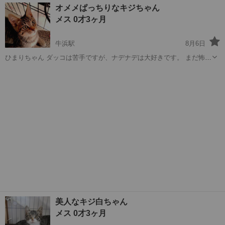
東京
青梅市
河辺駅
猫
甘えん坊
オメメぱっちりなキジちゃん
メス 0才3ヶ月
牛浜駅
8月6日
ひまりちゃん ダッコは苦手ですが、ナデナデは大好きです。 まだ怖が
りさんな所はありますが、人馴れしてきました。 お留守番は短時間か
東京
福生市
牛浜駅
猫
トライアル
ない方にお願いしたいです。 ひまりちゃんが寂しがり屋の子なので姉
妹のなならちゃんとペアだと嬉し...
美人なキジ白ちゃん
メス 0才3ヶ月