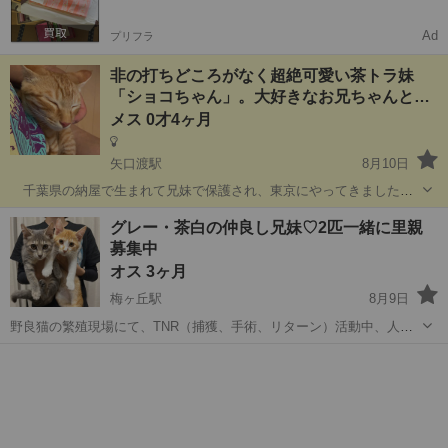
Ad
プリフラ
非の打ちどころがなく超絶可愛い茶トラ妹
「ショコちゃん」。大好きなお兄ちゃんと
幸…
メス 0才4ヶ月
矢口渡駅
8月10日
千葉県の納屋で生まれて兄妹で保護され、東京にやってきました。
人馴れ度が高く飼い猫として申し分のない子たちなので、兄妹一緒に
東京
大田区
矢口渡駅
猫
トラ
グレー・茶白の仲良し兄妹♡2匹一緒に里親
里親募集することにしました。 兄のラッテくんよりも少し小柄。尻
募集中
尾の先はちょっとだけカギになってい...
オス 3ヶ月
梅ヶ丘駅
8月9日
野良猫の繁殖現場にて、TNR（捕獲、手術、リターン）活動中、人馴
れしていて子猫であったこの子達は、保護して里親募集を行うことに
東京
世田谷区
梅ヶ丘駅
猫
グレー
しました。 仲良しの兄妹でずっと一緒にいられるよう、ペアで里親さ
まを募集いたします。 ※1匹のみ...