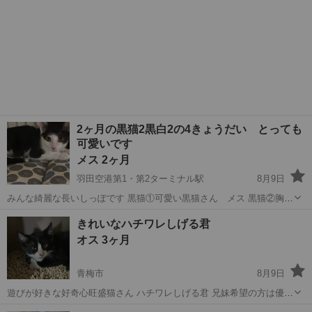
2ヶ月の黒猫2黒白2の4きょうだい とっても
可愛いです
メス 2ヶ月
羽田空港第1・第2ターミナル駅
8月9日
みんな綺麗な長いしっぽです 黒猫①可愛い黒猫さん メス 黒猫②胸と
お腹がちょこっと白あり メス 黒白①可愛い前髪柄 メス 黒白②可愛
東京
大田区
羽田空港第1・第2ターミナル駅
猫
きれいなハチワレしげる君
い前髪柄 尻尾の先だけ白くて筆みたい オス ・健康状態良好 ・令和
有無
オス 3ヶ月
8年6月初旬生まれ ...
青梅市
8月9日
遊びが好きな好奇心旺盛猫さん ハチワレしげる君 兄妹希望の方は優先
となります ウイルス陰性 飼い主不在確認済み ●里親条件 ・近くに
東京
青梅市
猫
有無