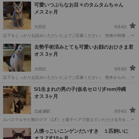
東京
大田区
猫
有無
可愛いつぶらなお目々のタムタムちゃん
から開始してください (ある程度しっかりしたケージをご準備お願い致
メス 2ヶ月
します) ワクチン...
大田区
8月4日
以下をしっかりお読みいただいた上でご応募ください。 性格や特徴 熊
本からの募集です 元気いっぱい毎日仲間と走り回っています 慣れるま
東京
大田区
猫
有無
去勢手術済みとても可愛いお顔のおひさま君
ではケージでの生活から開始してください (ある程度しっかりしたケー
オス 3ヶ月
ジをご準備お願い致しま...
大田区
8月4日
以下をしっかりお読みいただいた上でご応募ください。 熊本からの募
集です とても優しい性格で他の猫達とも楽しそうに遊んでいます。 保
東京
大田区
猫
有無
5/1生まれの男の子(仮名セロリ)From沖縄
護した当時はとても臆病で警戒心もありましたが最近は自分からにゃ
オス 3ヶ月
ーと話しかけてくる様になりま...
北綾瀬駅
8月4日
⚠️パステルサビ柄のママ（1才）と親子ペアで迎えていただける方を優
先しています。 沖縄でお腹の大きなママを4月末に保護、その後5/1に
東京
足立区
北綾瀬駅
猫
セロリ
人懐っこいニンゲンだいすき １匹飼いに
出産しました。他の子猫たちはすでに新しいおうちに行きました。 マ
オス 2才10ヶ月
マは人馴れ抜群の甘えん...