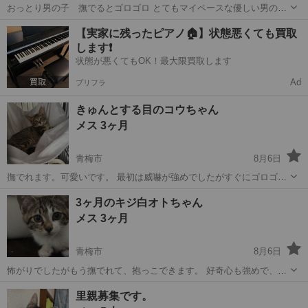
おっとり男の子 撫でるとゴロゴロ とてもマイペースな優しい男の子
です。 一番人馴れしています 兄妹希望の方を優先となります 良好
東京
青梅市
猫
有無
【実家に残ったピアノ🏠】状態悪くても買取
ウイルス陰性 飼い主不在確認済み ●里親条件 ・近くにお住まいの方
します❗️
を優先します。 →青梅...
状態が悪くてもOK！最大限買取します
Ad
プリフラ
きゅんとする目のコウちゃん
メス 3ヶ月
青梅市
8月6日
撫でれます。可愛いです。 最初は威嚇が強めでしたがすぐにゴロゴロ
言うようになりました。とっても可愛くて思わず笑顔になれます 兄妹
東京
青梅市
猫
3ヶ月のキジ白オトちゃん
希望の方を優先となります 良好 ウイルス陰性 飼い主不在確認済み ●
メス 3ヶ月
里親条件 ・近くにお住...
青梅市
8月6日
怖がりでしたがもう撫でれて、抱っこできます。 好奇心も強めで、よ
くご飯も食べてくれます。3ヶ月♀️ 兄妹希望の方を優先となります ウ
東京
青梅市
猫
有無
里親募集です。
イルス検査陰性 飼い主不在確認済み ●里親条件 ・近くにお住まいの