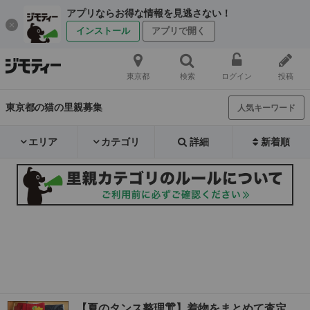
アプリならお得な情報を見逃さない！
インストール
アプリで開く
東京都
検索
ログイン
投稿
東京都の猫の里親募集
人気キーワード
エリア
カテゴリ
詳細
新着順
【夏のタンス整理👘】着物をまとめて査定