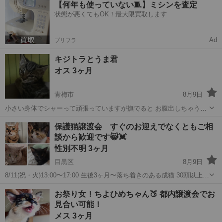
【何年も使っていない🧵】ミシンを査定
お住まいの方を優先します。 →青梅市近隣の方。 (都内でも遠方の方
状態が悪くてもOK！最大限買取します
はお断りする場合が...
Ad
プリフラ
キジトラとうま君
オス 3ヶ月
青梅市
8月9日
小さい身体でシャーって頑張っていますが撫でると お腹出しちゃうと
うま君 兄妹希望の方は優先となります ウイルス陰性 飼い主不在確認
東京
青梅市
猫
保護猫譲渡会 すぐのお迎えでなくともご相
済み ●里親条件 ・近くにお住まいの方を優先します。 →青梅市近隣の
談から歓迎です😸💓
方。 (都内でも遠方...
性別不明 3ヶ月
目黒区
8月9日
8/11(祝・火)13:00〜17:00 生後3ヶ月〜落ち着きのある成猫 30頭以上参
加予定です。 ずっとのお家ご家族様とのご縁を待つ猫達が多数参加し
東京
目黒区
猫
飼い主
お祭り女！ちよひめちゃん🍑 都内譲渡会でお
ます。すぐのお迎えは難しいけれど先々お迎えしたいなどご相談から
見合い可能！
歓迎です...
メス 3ヶ月