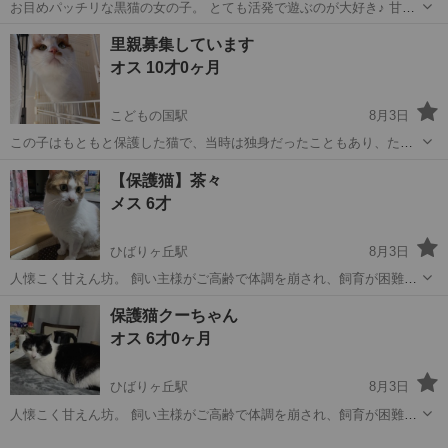
お目めパッチリな黒猫の女の子。 とても活発で遊ぶのが大好き♪ 甘え
ん坊さんです♡ ✯他にも可愛い子たちの里親募集中です。アカウント
東京
あきる野市
東秋留駅
猫
有無
里親募集しています
一覧からチェックしてみて下さいね！ 健康状態良好 ・ノミ取り済み済
オス 10才0ヶ月
み ・お腹の駆虫済み ・...
こどもの国駅
8月3日
この子はもともと保護した猫で、当時は独身だったこともあり、たく
さんの時間を一緒に過ごしてきました。 現在は家族が増え、1歳と4歳
東京
町田市
こどもの国駅
猫
【保護猫】茶々
の子どもがおり、さらに犬も一緒に暮らしています。この子のために
メス 6才
専用のお部屋を用意していますが、...
ひばりヶ丘駅
8月3日
人懐こく甘えん坊。 飼い主様がご高齢で体調を崩され、飼育が困難と
の事。 里親様が見つかり次第引き受けに行きます。 完全室内飼いの為
東京
西東京市
ひばりヶ丘駅
猫
ワクチン
保護猫クーちゃん
近年のワクチンは未接種だそうです。 不妊手術済み。 お問い合わせの
オス 6才0ヶ月
際におおよそのお住まい...
ひばりヶ丘駅
8月3日
人懐こく甘えん坊。 飼い主様がご高齢で体調を崩され、飼育が困難と
の事。 里親様が見つかり次第引き受けに行きます。 完全室内飼いの為
東京
西東京市
ひばりヶ丘駅
猫
ワクチン