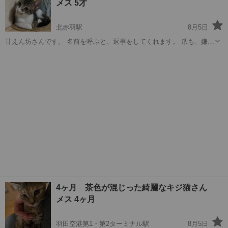
メス 5才
方を優先します。 →青梅...
北赤羽駅
8月5日
甘えん坊さんです。 名前を呼ぶと、返事をしてくれます。 爪も、嫌々
ながら切らせてくれます。 よく、お喋りします。 病歴無し。 今、目
東京
北区
北赤羽駅
猫
薬を挿して居ますが、それ以外は何も問題ありません。 こちらの里親
募集で迎えましたが、引っ...
4ヶ月 茶色が混じった綺麗なキジ猫さん
メス 4ヶ月
羽田空港第1・第2ターミナル駅
8月5日