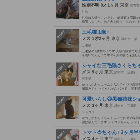
受付終了
性別不明 0才1ヶ月
東京
調布市
性格
性格は人懐っこいです。 健康面は問題な
保護しました。当方犬を飼ってるので、
三毛猫 1歳♀
受付終了
メス 1才2ヶ月
東京
調布市
猫
三毛猫
三毛猫の1歳女の子です 人馴れ抜群で呼
も着いてくる子です 2ヶ月の頃に保護し
シャイな三毛猫さくらちゃ
受付終了
メス 9ヶ月
東京
調布市
三鷹駅
三毛猫
かつしかわんにゃんくらぶです 区内某区
認済みです さくらちゃん♀9ヶ月 三毛猫
可愛いらし😍黒猫姉妹シ
受付終了
メス 3ヶ月
東京
調布市
三鷹駅
ショコラ
かつしかわんにゃんくらぶです 区内某区
認は済んでいます ショコラちゃん シフォン
トマト🍅ちゃん♀3ヶ月
受付終了
メス 4ヶ月
東京
調布市
三鷹駅