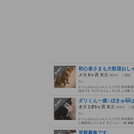
初心者さまも大歓迎おし
受付終了
メス 6ヶ月
東京
調布市
三鷹駅
ねこ
かつしかわんにゃんくらぶです 区内某地
済みです サブレちゃん♀ 6ヶ月 ムギ柄 
ダリくん一歳♂ぼきゅ🐱
受付終了
オス 1才0ヶ月
東京
調布市
三
ねこ
かつしかわんにゃんくらぶです 区内某区
と確認済んでいます ダリくん♂一歳 威嚇
里親募集です。