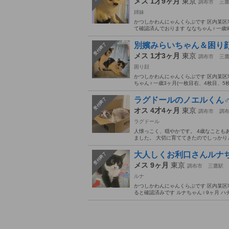
メス 1才9ヶ月
東京
調布市
三
姉妹
かつしかわんにゃんくらぶです 区内某区
て確認済んでおります ななちゃん♀一歳9
別嬪みらいちゃん＆困り顔
受付終了
メス 1才3ヶ月
東京
調布市
三
困り顔
かつしかわんにゃんくらぶです 区内某区
ちゃん♀一歳3ヶ月(一枚目右、4枚目、5枚目
ラグドールのノエルくん♂
受付終了
オス 4才4ヶ月
東京
調布市
調
ラグドール
人懐っこく、穏やかです。 4歳なことも
ました。 大切に育ててきたのでしっかり
大人しくお利口さんルナち
受付終了
メス 9ヶ月
東京
調布市
三鷹駅
ルナ
かつしかわんにゃんくらぶです 区内某
ると確認済みです ルナちゃん♀9ヶ月 ハ