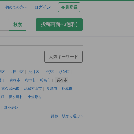
ログイン
会員登録
初めての方へ
投稿画面へ(無料)
検索
人気キーワード
田区
世田谷区
渋谷区
中野区
杉並区
鷹市
青梅市
府中市
昭島市
調布市
東久留米市
武蔵村山市
多摩市
稲城市
丈町
青ヶ島村
小笠原村
新小岩駅
路線・駅から選ぶ