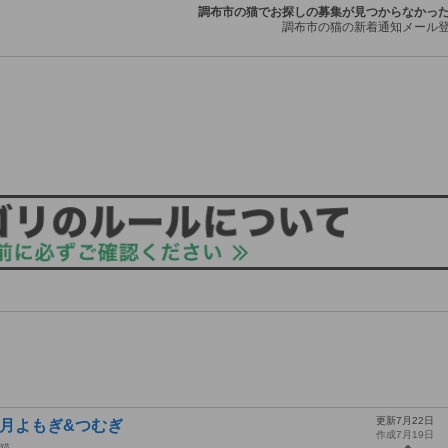
調布市の猫でお探しの募集が見つからなかっ
調布市の猫の新着通知メール
更新7月22日
ヶ月よもぎ&つむぎ
作成7月19日
猫