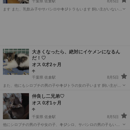
千葉県 佐倉駅
8月5日
ます また、乳飲み子やサバシロや
キジ
トラもいます 飼い主がいないこ
と…
千葉
佐倉市
佐倉駅
猫
乳飲み子
大きくなったら、絶対にイケメンになるん
だ！♡
オス 0才2ヶ月
千葉県 佐倉駅
8月5日
また、他にもシロブチの男の子や
キジ
トラの女の子います 飼い主がい
な…
千葉
佐倉市
佐倉駅
猫
イケメン
仲良し二兄弟♡
オス 0才1ヶ月
千葉県 佐倉駅
8月5日
他にシロブチの男の子や女の子、
キジ
シロ、サバシロの男の子もいま