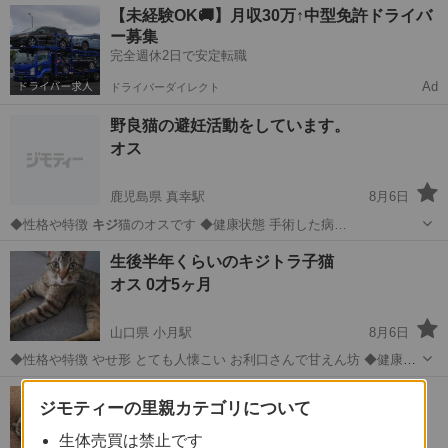
秋田
雄勝郡
湯沢駅
猫
ワクチン
【未経験OK🚚】月収30万↑中型免許ドライバ
ー募集
完全週休2日で安定転職
Ad
ドライバーダイレクト
野良猫の避妊活動をしています。
オス
鹿児島県 真幸駅
8月6日
◆性格や特徴
キジ
猫のオスです ◆健康状態 手術した病…
鹿児島
伊佐市
真幸駅
猫
キジ
生後半年くらいのキジトラ子猫
オス 0才5ヶ月
山口県 小月駅
8月6日
◆性格や特徴 やせ形 とても人懐こい お利口さんで甘えん坊 ◆健康状
態 ブラッシングして毛並みも良く、ノミダニと虫下しの薬は投与しま
山口
下関市
小月駅
猫
キジトラ
生後5日前後の子猫
した。 シャンプー、爪切り済みです。 良く食べ、排泄もトイレのしつ
ジモティーの里親カテゴリについて
性別不明
けも問題ないです。 ...
生体売買は禁止です