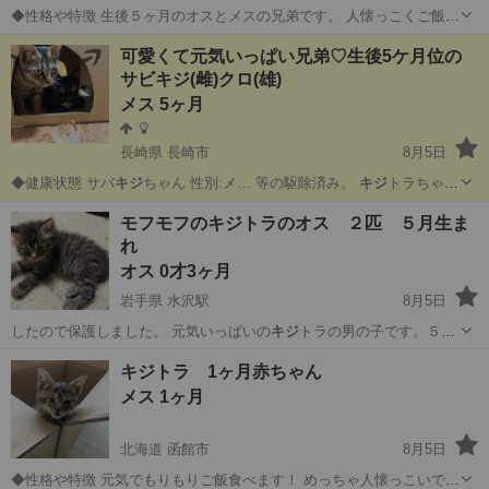
◆性格や特徴 生後５ヶ月のオスとメスの兄弟です。 人懐っこくご飯も
良く食べトイレも覚えています。 ◆健康状態 9月中に2回目のワクチン
栃木
芳賀郡
猫
可愛くて元気いっぱい兄弟♡生後5ケ月位の
と蚤取りをしてもらいます。 病院で診てもらいましたが、2匹とも毛
サビキジ(雌)クロ(雄)
並みも良...
メス 5ヶ月
長崎県 長崎市
8月5日
◆健康状態 サバ
キジ
ちゃん 性別:メ… 等の駆除済み。
キジ
トラちゃん
が目ヤニ…
長崎
長崎市
猫
モフモフのキジトラのオス ２匹 ５月生ま
れ
オス 0才3ヶ月
岩手県 水沢駅
8月5日
したので保護しました。 元気いっぱいの
キジ
トラの男の子です。５月
末頃に産んだと思…
岩手
奥州市
水沢駅
猫
キジトラ
キジトラ 1ヶ月赤ちゃん
メス 1ヶ月
北海道 函館市
8月5日
◆性格や特徴 元気でもりもりご飯食べます！ めっちゃ人懐っこいです