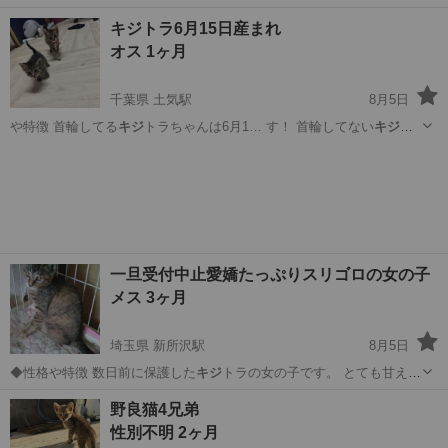
😂 尻尾が小さくて可愛らしいです！ ◆健康状態 8/5に保護して病院連
北海道
函館市
猫
キジトラ
キジトラ6月15日産まれ
れて行ってお腹に虫がいるとのことで虫を出す薬を投与。 風邪も引い
オス 1ヶ月
ていたのでそれも薬投与...
千葉県 土気駅
8月5日
や特徴 首輪してる
キジ
トラちゃんは6月1… す！ 首輪してない
キジ
ト
ラちゃんは6月2…
千葉
千葉市
土気駅
猫
キジトラ
一旦受付中止愛嬌たっぷりスリゴロの女の子
メス 3ヶ月
埼玉県 新所沢駅
8月5日
◆性格や特徴 数日前に保護した
キジ
トラの女の子です。 とても甘えん
坊で…
埼玉
所沢市
新所沢駅
猫
ワクチン
野良猫4兄弟
性別不明 2ヶ月