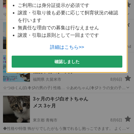
ご利用には身分証提示が必須です
福島県 郡山市
8月6日
譲渡・引取り後も必要に応じて飼育状況の確認
りました。 性別はまだ不明です。 柄は
キジ
トラかな？と思います。
を行います
このまま家で…
福島
郡山市
猫
性格
【未経験OK🚚】月収30万↑中型免許ドライバ
無責任な理由での募集は行なえません
ー募集
譲渡・引取は原則として一回までです
完全週休2日で安定転職
Ad
詳細はこちら>>
ドライバーダイレクト
【8月9日(日) 🌟久留米市野中町 ログハウ
確認しました
ス🌟譲渡会🌟】2歳過ぎ 個別面会可…
性別不明 2才6ヶ月
福岡県 久留米市
8月6日
☆つゆくん(白
キジ
の男の子) 性格… ☆あめちゃん(
キジ
トラの女の子)
…
福岡
久留米市
猫
インスタ
3ヶ月のキジ白オトちゃん
メス 3ヶ月
東京都 青梅市
8月6日
◆性格や特徴 怖がりでしたがもう撫でれるし抱っこできます。 よく食