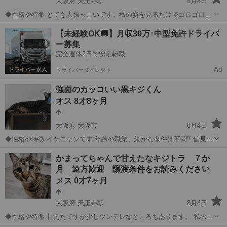
大阪府 天王寺駅
8月4日
◆性格や特徴 とても人懐っこいです。私の姿を見るだけでゴロゴロ言
います。なんでも興味があるらしく私が何か作業をしていると邪魔を
大阪
大阪市
天王寺駅
猫
条件
【未経験OK🚚】月収30万↑中型免許ドライバ
します。イタズラ好きな猫です。 無駄に鳴くこともないので飼いやす
ー募集
いと思います。 仲の良い兄妹...
完全週休2日で安定転職
Ad
ドライバーダイレクト
強面のカッコいい黒キジくん
オス 8才8ヶ月
大阪府 大阪市
8月4日
◆性格や特徴 イケニャンです 年齢や職業、細かな条件は不問!! 偏見に
よる厳しぃ条件ありません 毎日『愛情』かけて可愛がって下さる方 ど
大阪
大阪市
猫
性格
かまってちゃんで甘えたなキジトラ ７か
うかお願い致します 敢えてお写真は掲載しておりません 性格重視で
月 遠方歓迎 譲渡条件をお読みください
お...
メス 0才7ヶ月
大阪府 天王寺駅
8月4日
◆性格や特徴 甘えたですが少しツンデレなところもあります。 私の姿
を見るとゴロンとお腹を見せて撫でてほしいとアピールします。撫で