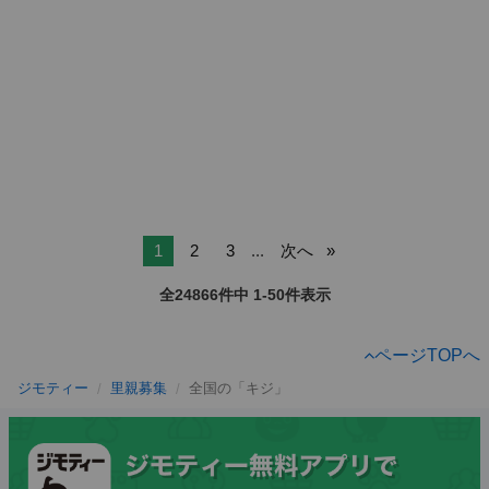
1
2
3
...
次へ
全24866件中 1-50件表示
ページTOPへ
ジモティー
里親募集
全国の「キジ」