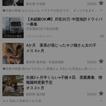
東京都 牛浜駅
8月6日
◆性格や特徴 なならちゃん ナデナデが好きです。 ダッコできます。
怖がりさんな所はありますが、人馴れしてきました。 根気よく遊んで
東京
福生市
牛浜駅
猫
トライアル
【未経験OK🚚】月収30万↑中型免許ドライバ
スキンシップお願いしたいです、 お留守番は短時間かない方にお願い
ー募集
したいです。 活発なおてんば...
完全週休2日で安定転職
Ad
ドライバーダイレクト
4か月 茶系が混じったキジ猫さん女の子
メス 4ヶ月
熊本県 熊本城・市役所前駅
8月6日
◆性格や特徴 穏やかでかわいい美猫さん きれいな毛並みと長いシッポ
です ◆健康状態 健康状態良好 令和8年4月中旬生まれ 猫エイズ白血病
熊本
熊本市
熊本城・市役所前駅
猫
健康状態
生後2ヶ月半くらい⭐︎子猫４匹 里親募集 情
ウイルス検査済（陰性） 3種混合ワクチン2回接種済 （次回接種予
報随時更新予定
定：...
オス 2ヶ月
秋田県 湯沢駅
8月6日
オス ②白-2 ③
キジ
シロ-3 ④