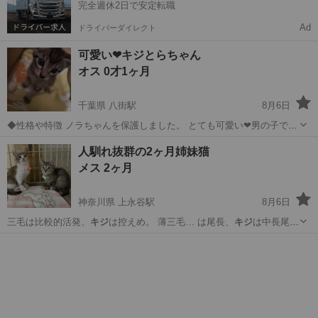
完全週休2日で安定転職
Ad
ドライバーダイレクト
可愛い❤キジとらちゃん
オス 0才1ヶ月
千葉県 八街駅
8月6日
◆性格や特徴 ノラちゃんを保護しました。 とても可愛い❤男の子です
産まれて１ヶ月位だと思います、洗って爪カットをしています。トイ
千葉
八街市
八街駅
猫
とら
人馴れ抜群の2ヶ月姉妹猫
レもちゃんと自分でするおりこうさんです。素敵なファミリーが見つ
メス 2ヶ月
かる事が希望です ◆健康状態 ...
神奈川県 上永谷駅
8月6日
三毛は比較的活発、
キジ
は控えめ。 薄三毛… は尾長、
キジ
は中長尾で
先が曲が…
神奈川
横浜市
上永谷駅
猫
有無