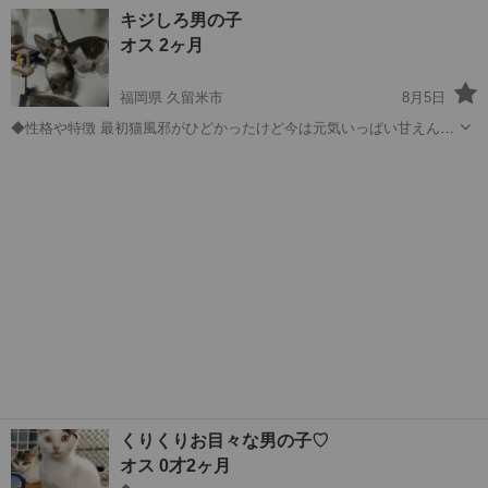
す …
千葉
佐倉市
佐倉駅
猫
仲良し
キジしろ男の子
オス 2ヶ月
福岡県 久留米市
8月5日
◆性格や特徴 最初猫風邪がひどかったけど今は元気いっぱい甘えん坊
◆健康状態 べん検査異常なしウイルス陰性 ◆その他 譲渡費用等は問
福岡
久留米市
猫
キジ
い合わせ際にお伝えします。
くりくりお目々な男の子♡
オス 0才2ヶ月