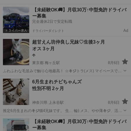
【未経験OK🚚】月収30万↑中型免許ドライバ
ー募集
完全週休2日で安定転職
Ad
ドライバーダイレクト
超甘えん坊仲良し兄妹♡生後3ヶ月
オス 3ヶ月
東京都 梅ヶ丘駅
8月6日
ふわふわな毛並みで触り心地最高！ ☆
キジ
トラ(メス) マイペースで撫
でられるの…
東京
世田谷区
梅ヶ丘駅
猫
仲良し
6月生まれチビちゃんズ
性別不明 2ヶ月
神奈川県 上永谷駅
8月6日
推定6月生まれの
キジ
猫4兄妹です。 生… 輪):メス、やや薄
キジ
、活発
写真3(黄… 輪):オス、やや薄
キジ
、活発 写真4(水… 色首輪)オス、
キ
神奈川
横浜市
上永谷駅
猫
性格
【未経験OK🚚】月収30万↑中型免許ドライバ
ジ
、控えめな性格 写… 5(青首輪)オス、
キジ
、控えめな性格 …
ー募集