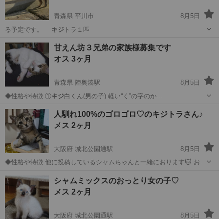
青森県 平川市
8月5日
る予定です。
キジ
トラ１匹
青森
平川市
猫
兄弟
甘えん坊３兄弟の家族様募集です
オス 3ヶ月
青森県 陸奥湊駅
8月5日
◆性格や特徴 ①
キジ
白くん(男の子) 軽い“く”の字のか…
青森
八戸市
陸奥湊駅
猫
兄弟
人馴れ100%のゴロゴロ♡のキジトラさん♪
メス 2ヶ月
大阪府 城北公園通駅
8月5日
◆性格や特徴 他に投稿しているシャムちゃんと一緒におります🐱 お互
い一匹ずつで殆ど同じ時期に保護され 一緒に猫風邪の治療を頑張って
大阪
大阪市
城北公園通駅
猫
シャムミックスのおっとり女の子♡
きました。 先住さんがいなければ2匹での譲渡を希望ですが 先住さん
メス 2ヶ月
がおられれば1匹譲渡可能...
大阪府 城北公園通駅
8月5日