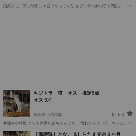
治療をし、同じ時期に１匹でやってきた
キジ
トラの女の子と2匹での
譲渡を希望します…
大阪
大阪市
城北公園通駅
猫
ワクチン
キジトラ 猫 オス 推定5歳
オス 5才
福島県 西若松駅
8月5日
◆性格や特徴 とても大柄な猫ちゃんです。 慣れたらゴロゴロちゃん。
最初は警戒してしまいますが、攻撃的な子ではないです。 とても優し
福島
会津若松市
西若松駅
猫
初日
【保護猫】きなこ &しらたま兄弟３か月
い子で、ウサギさんにも逆にやられちゃうタイプ 保護猫子ニャンコが