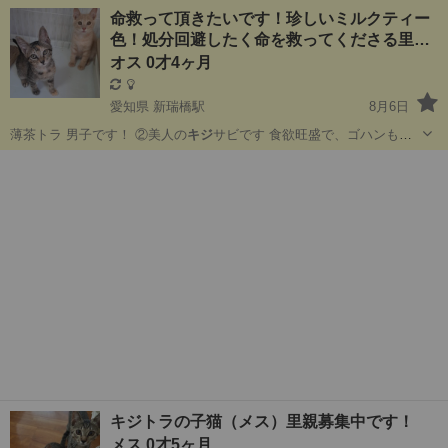
べる3ヶ月♀️ ◆健康状態 ウイルス検査陰性 飼い主不在確認済み ◆そ
東京
青梅市
猫
有無
命救って頂きたいです！珍しいミルクティー
の他 ●里親条件 ・近くにお住まいの方を優先します。 →青梅市近隣の
色！処分回避したく命を救ってくださる里…
方。 (都内でも...
オス 0才4ヶ月
愛知県 新瑞橋駅
8月6日
薄茶トラ 男子です！ ②美人の
キジ
サビです 食欲旺盛で、ゴハンも
オ…
愛知
名古屋市
新瑞橋駅
猫
迷い
キジトラの子猫（メス）里親募集中です！
メス 0才5ヶ月