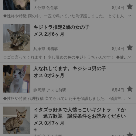
大分県 佐伯駅
8月4日
◆性格や特徴 雨の中、一匹で鳴いていた為保護しました。 とても人懐
っこくて甘えん坊です。 ご飯も自分で食べれるし、トイレも覚えまし
大分
佐伯市
佐伯駅
猫
キジトラ推定2歳の女の子
た。 可愛がってくださる方、宜しくお願いします。。 ◆健康状態 拾
メス 2才6ヶ月
った当日...
兵庫県 御着駅
8月4日
ロゴロ言ってくれます！ 少し薄めの色の
キジ
トラちゃんです！ ◆健康
状態 健康状…
兵庫
姫路市
御着駅
猫
キジトラ
人なれしてます。キジシロ男の子
オス 0才3ヶ月
静岡県 アスモ前駅
8月4日
◆性格や特徴 代理投稿 棄てられていた子を保護しました。 保護主は
お店を経営してまして お店のお客様にかわいがってもらいましたので
静岡
湖西市
アスモ前駅
猫
キジ
イタズラ好きで人懐っこいキジトラ ７か
人なれしています。 見てみたい方はお問い合わせください。 保護主に
月 遠方歓迎 譲渡条件をお読みください
おつなぎいたします 保...
メス 0才7ヶ月