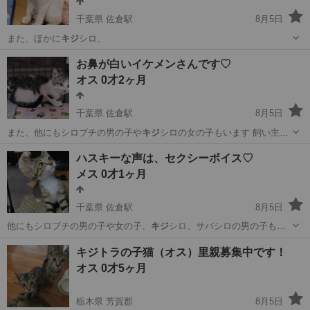
千葉県 佐倉駅
8月5日
また、ほかに
キジ
シロ、
千葉
佐倉市
佐倉駅
猫
男の子
お鼻が白いイケメンさんです♡
オス 0才2ヶ月
千葉県 佐倉駅
8月5日
また、他にもシロブチの男の子や
キジ
シロの女の子もいます 飼い主が
い…
千葉
佐倉市
佐倉駅
猫
キジ
ハスキーな声は、セクシーボイス♡
メス 0才1ヶ月
千葉県 佐倉駅
8月5日
他にもシロブチの男の子や女の子、
キジ
シロ、サバシロの男の子もい
ます …
千葉
佐倉市
佐倉駅
猫
サバ
キジトラの子猫（オス）里親募集中です！
オス 0才5ヶ月
栃木県 芳賀郡
8月5日