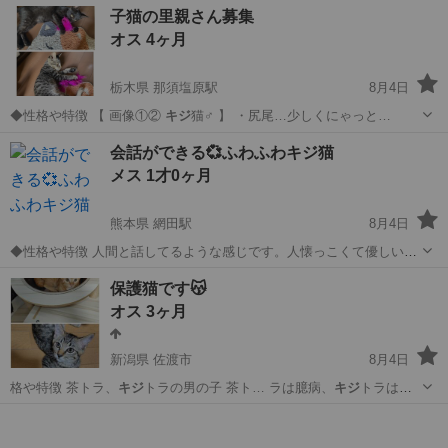
大阪
大阪市
天王寺駅
猫
条件
子猫の里親さん募集
るとゴロゴロ言います。かまってちゃんでとても甘えたです。 尻尾は
オス 4ヶ月
短いカギ尻尾です。 初対...
栃木県 那須塩原駅
8月4日
◆性格や特徴 【 画像①②
キジ
猫♂ 】 ・尻尾…少しくにゃっと…
栃木
那須塩原市
那須塩原駅
猫
会話ができる💞ふわふわキジ猫
メス 1才0ヶ月
熊本県 網田駅
8月4日
◆性格や特徴 人間と話してるような感じです。人懐っこくて優しい性
格。少し長毛で、ふさふさしてます。 ◆健康状態 良好。ノミダニ駆除
熊本
宇土市
網田駅
猫
性格
保護猫です😽
済み。 ◆その他 他県への出張が増えた為、猫のお世話をする事が困難
オス 3ヶ月
になったので、家族として...
新潟県 佐渡市
8月4日
格や特徴 茶トラ、
キジ
トラの男の子 茶ト… ラは臆病、
キジ
トラは好
奇心旺盛 …
新潟
佐渡市
猫
キジトラ