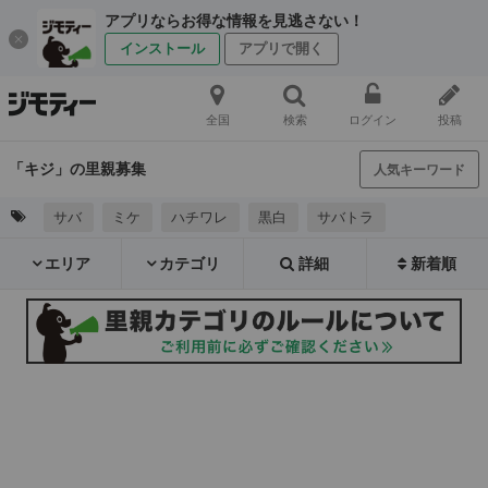
アプリならお得な情報を見逃さない！
インストール
アプリで開く
全国
検索
ログイン
投稿
「キジ」の里親募集
人気キーワード
サバ
ミケ
ハチワレ
黒白
サバトラ
エリア
カテゴリ
詳細
新着順