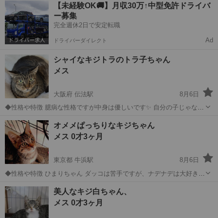
愛知
名古屋市
新瑞橋駅
猫
迷い
【未経験OK🚚】月収30万↑中型免許ドライバ
ー募集
完全週休2日で安定転職
Ad
ドライバーダイレクト
シャイなキジトラのトラ子ちゃん
メス
大阪府 伝法駅
8月6日
◆性格や特徴 臆病な性格ですが中身は優しいです✨ 自分の子じゃない
子猫もお世話してくれてました✨ ◆健康状態 エイズ、白血球 陰性
大阪
大阪市
伝法駅
猫
オメメぱっちりなキジちゃん
ワクチン済み 駆虫薬済み 避妊手術済み ◆その他 優しい可愛い子です
メス 0才3ヶ月
✨ 気軽に見に来てく...
東京都 牛浜駅
8月6日
◆性格や特徴 ひまりちゃん ダッコは苦手ですが、ナデナデは大好きで
す。 まだ怖がりさんな所はありますが、人馴れしてきました。 根気よ
東京
福生市
牛浜駅
猫
トライアル
美人なキジ白ちゃん、
く遊んでスキンシップお願いしたいです。 お留守番は短時間かない方
メス 0才3ヶ月
にお願いしたいです。 ひまり...