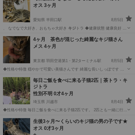
オス 3ヶ月
きても 優しく抱っこして寝て...
愛知県 半田口駅
8月5日
、 なでなで大好き、おもちゃ大好き
キジ
トラ ◆健康状態 健康良好 ノ
ミ・ダ…
愛知
半田市
半田口駅
猫
きなこ
4ヶ月 茶色が混じった綺麗なキジ猫さん
メス 4ヶ月
東京都 羽田空港第1・第2ターミナル駅
8月5日
◆性格や特徴 穏やかで可愛い美猫さんです 綺麗な長いしっぽです ◆
健康状態 ・健康状態良好 ・令和8年4月中旬生まれ ・猫エイズ・白血
東京
大田区
羽田空港第1・第2ターミナル駅
猫
毎日ご飯を食べに来る子猫2匹｜茶トラ・キ
病ウイルス検査：陰性 ・3種混合ワクチン2回接種済み （次回接種予
ジトラ
有無
定：令和9年6...
性別不明 0才4ヶ月
埼玉県 川越市
8月4日
◆性格や特徴 毎日ご飯を食べに来る子猫2匹です。 2匹とも一緒に行動
しており、親猫ともずっと一緒に過ごしています。 子猫同士でじゃれ
埼玉
川越市
猫
毎日
生後3ヶ月〜くらいのキジ猫の男の子です★
合ったりしていて、元気に動き回っています。 まだ保護していないた
オス 0才3ヶ月
め、細かい性...