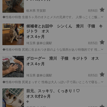
栃木県 芳賀郡
8月6日
◆性格や特徴 生後５ヶ月のオスとメスの兄弟です。 人懐っこくご飯も
良く食べトイレも覚えています。 ◆健康状態 9月中に2回目のワクチン
栃木
芳賀郡
猫
候補者とお話中 シンくん 滑川 子猫 キ
と蚤取りをしてもらいます。 病院で診てもらいましたが、2匹とも毛
ジトラ オス
並みも良く健...
オス 4ヶ月
埼玉県 森林公園駅
8月5日
◆性格や特徴 尻尾に生まれつき節のような箇所があり特徴的です 性格
は少し臆病ですが慣れると甘えん坊です！ 人に寄り添って寝るのが好
埼玉
比企郡
森林公園駅
猫
性格
グローグー 滑川 子猫 キジトラ オス
きな子です😊 仮名 シンくん ◆健康状態 猫カビありましたが完治し
オス 4ヶ月
ております...
埼玉県 森林公園駅
8月5日
◆性格や特徴 尻尾まっすぐ 性格は大人っぽい子で高いところで寝るの
が好きです 猫じゃらしをするとすごく楽しそうに走ります🥰 仮名 グ
埼玉
比企郡
森林公園駅
猫
性格
目元、スッキリ、くっきり！♡
ローグー ◆健康状態 猫カビありましたが完治しております エイズ不
オス 0才2ヶ月
明 ...