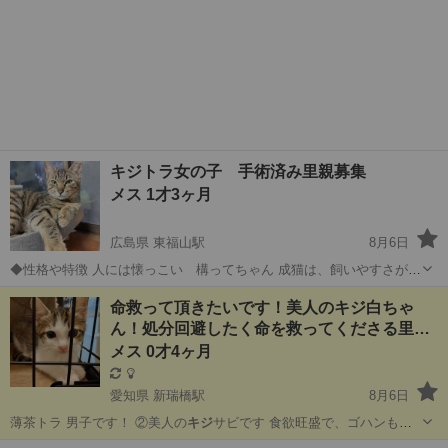
キジトラ女の子 手術済み里親募集
メス 1才3ヶ月
広島県 東福山駅
8月6日
◆性格や特徴 人には懐っこい 構ってちゃん 成猫は、飼いやすさがあ
ります https://youtube.com/shorts/MC2_k6T5WGk?
広島
福山市
東福山駅
猫
ワクチン
命救って頂きたいです！美人のキジ白ちゃ
si=P9sY6jChKC_Nj8fU ↑ 動画 ◆健康状態 4...
ん！処分回避したく命を救ってくださる里
親…
メス 0才4ヶ月
愛知県 新瑞橋駅
8月6日
薄茶トラ 男子です！ ②美人の
キジ
サビです 食欲旺盛で、ゴハンも
オ…