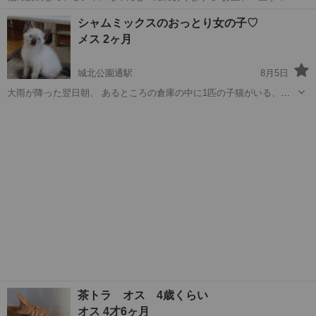
殆ど同じ時期に保護され 一緒に猫風邪の治療を頑張ってきました。 先
大阪
大阪市
城北公園通駅
猫
シャムミックスのおっとり女の子♡
住さんがいなければ2匹での譲渡を希望ですが 先住さんがおられれば1
メス 2ヶ月
匹譲渡可能です！ この...
城北公園通駅
8月5日
大雨が降った翌日朝、 あるところの倉庫の中に1匹の子猫がいる、と
のことで 依頼主様が駆けつけて下さりました。 その倉庫の従業員の方
大阪
大阪市
城北公園通駅
猫
ワクチン
と依頼主様で 無事に手掴み保護！ その後すぐに病院に行くと、片目が
重度のヘルペスになってお...
茶トラ オス 4歳くらい
オス 4才6ヶ月