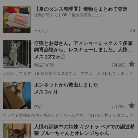
きます。穏やかな性格で、トイレもきちんとできます。 2匹とも健康
大阪
大阪市
猫
【夏のタンス整理👘】着物をまとめて査定
状態は良好です。食欲もあり、とても元気です。トイレも問題なくで
状態が悪くてもOK！最大限買取します
きます。1匹は去勢手術済み、もう...
Ad
プリフラ
仔猫とお母さん。アメショーミックス？多頭
飼育崩壊から、レスキューしました。人懐…
メス 2才2ヶ月
我孫子町駅
7月28日
人慣れしてます。(多頭飼育崩壊現場では、ママは、人慣れしていませ
んでした。) おもちゃが大好きです。 仔猫は、ベタ慣れです ワクチン
大阪
大阪市
我孫子町駅
猫
ワクチン
ボンネットから救出しました
接種済 ウイルス検査共に陰性 駆虫済 避妊手術済 ワクチン接種.避妊手
メス 3ヶ月
術...
堺駅
7月28日
とっても警戒心が強く怖がりサビちゃんです。 慣れると甘えん坊にな
るんじゃないかと思います😊 至って健康 ウイルス検査 エイズ陰性 白
大阪
堺市
堺駅
猫
人慣れ訓練中の姉妹 キジトラ ペアでの譲渡希
血病陰性 生涯室内飼いで脱走防止に努められる方。 家族同様に可愛い
望 ブルーちゃんとオレンジちゃん
がって頂ける方。 家族...