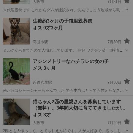
大阪市
7月31日
※代理投稿です これからダムが建設され、沈んでしまう地域から親子
で保護された子です。 母猫はロシアンブルーのような綺麗なグレー色
大阪
大阪市
猫
クロちゃん
生後約3ヶ月の子猫里親募集
の猫ちゃんで、兄弟達の里親様は決まっているので、もし親子一緒に
オス 0才3ヶ月
お迎えいただける方がいらっしゃ...
高槻市駅
7月30日
ミルクから育てたので人慣れしています。 良好 ワクチン済 ff検査
済 回虫駆除済 単身✖️ カップル✖️ 60歳以上✖️ 必ず避妊去勢していた
大阪
高槻市
高槻市駅
猫
ワクチン
アシンメトリーなハチワレの女の子
だける方 脱走対策していただける方 家まで連れて行...
メス 3ヶ月
近鉄八尾駅
7月30日
来た時はシャーシャーちゃんでした でも本当はとっても甘えたなスリ
スリちゃん 撫でて撫でて〜が凄いです 名前はアメリちゃんです（仮）
大阪
八尾市
近鉄八尾駅
猫
健康状態
猫ちゃん2匹の里親さんを募集しています
エイズ、白血病共に陰性 少食なので華奢ですが 健康状態は問題なく良
（無料）。3年間大切に育ててきましたが、
好です 8月8日古民家...
…
オス 3才
大阪市
7月29日
2匹とも人懐っこく、とても甘えん坊です。人が大好きで、抱っこもで