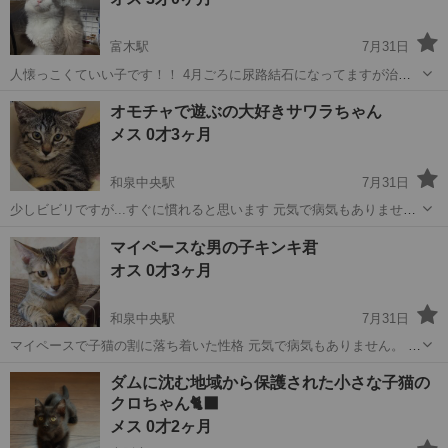
富木駅
7月31日
人懐っこくていい子です！！ 4月ごろに尿路結石になってますが治療
済みです。
大阪
高石市
富木駅
猫
男の子
オモチャで遊ぶの大好きサワラちゃん
メス 0才3ヶ月
和泉中央駅
7月31日
少しビビリですが...すぐに慣れると思います 元気で病気もありませ
ん。 ウィルス検査済み猫エイズ(－) 猫白血病(－) 検便、ノミダニ寄
大阪
和泉市
和泉中央駅
猫
マイペースな男の子キンキ君
生虫等駆虫薬済み ※単身者の方、ご高齢の方は保証人となってくださ
オス 0才3ヶ月
る方が必要です 里...
和泉中央駅
7月31日
マイペースで子猫の割に落ち着いた性格 元気で病気もありません。 ウ
ィルス検査済み猫エイズ(－) 猫白血病(－) 検便、ノミダニ寄生虫等駆
大阪
和泉市
和泉中央駅
猫
性格
ダムに沈む地域から保護された小さな子猫の
虫薬済み ※単身者の方、ご高齢の方は保証人となってくださる方が必
クロちゃん🐈‍⬛
要です 里親希望者...
メス 0才2ヶ月