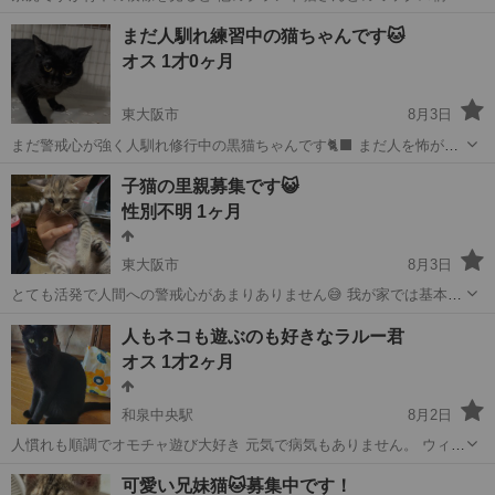
もしれません とにかく稀に見る綺麗な茶虎柄の男の子です🐯 3ヶ月ぐ
大阪
大阪市
城北公園通駅
猫
去勢手術
まだ人馴れ練習中の猫ちゃんです🐱
らい。男の子です！ 元々は8匹きょうだいでしたが 色々とありまして
オス 1才0ヶ月
独りぼっちになってしま...
東大阪市
8月3日
まだ警戒心が強く人馴れ修行中の黒猫ちゃんです🐈‍⬛ まだ人を怖がり
触れようとすると何度もシャーシャー言われますが、今の所1度も引っ
大阪
東大阪市
猫
子猫の里親募集です😺
かいたり噛んだりはされた事ないです。 （環境が変わるとそのような
性別不明 1ヶ月
行動が見られる可能性はあります...
東大阪市
8月3日
とても活発で人間への警戒心があまりありません😅 我が家では基本的
に家の中で自由にさせているのですが、いつのまにか足元に来て寝る
大阪
東大阪市
猫
ワクチン
人もネコも遊ぶのも好きなラルー君
ほど人慣れしています。 トイレトレーニングもしっかり出来ており、
オス 1才2ヶ月
離乳食も食べられます。 父猫、母...
和泉中央駅
8月2日
人慣れも順調でオモチャ遊び大好き 元気で病気もありません。 ウィル
ス検査済み猫エイズ(－) 猫白血病(－) 検便、ノミダニ寄生虫等駆虫薬
大阪
和泉市
和泉中央駅
猫
イケメン
可愛い兄妹猫🐱募集中です！
済み ※単身者の方、ご高齢の方は保証人となってくださる方が必要で