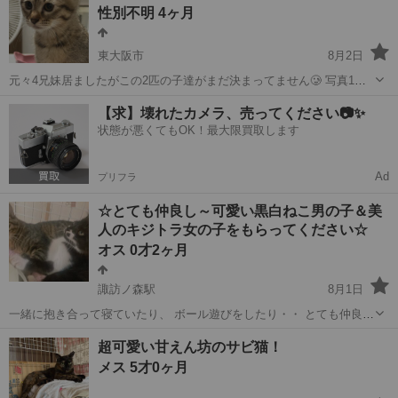
性別不明 4ヶ月
す 里親希望者様の...
東大阪市
8月2日
元々4兄妹居ましたがこの2匹の子達がまだ決まってません🥲 写真1枚
目が♀ 2枚目が♂です。 女の子の方は特に甘えん坊な子で、傍にいると
大阪
東大阪市
猫
性格
【求】壊れたカメラ、売ってください📷✨
手に自分から頭をコツンコツン押し付けて「撫でて〜」とアピールし
状態が悪くてもOK！最大限買取します
てくれて甘えてくる可愛い性...
Ad
プリフラ
☆とても仲良し～可愛い黒白ねこ男の子＆美
人のキジトラ女の子をもらってください☆
オス 0才2ヶ月
諏訪ノ森駅
8月1日
一緒に抱き合って寝ていたり、 ボール遊びをしたり・・ とても仲良し
です(^^♪ 別々の場所で保護したのですが、 キジトラちゃんがとても優
大阪
堺市
諏訪ノ森駅
猫
ねこ
超可愛い甘えん坊のサビ猫！
しくて 黒白ちゃんを本当の弟のように 可愛がってくれています。 2...
メス 5才0ヶ月