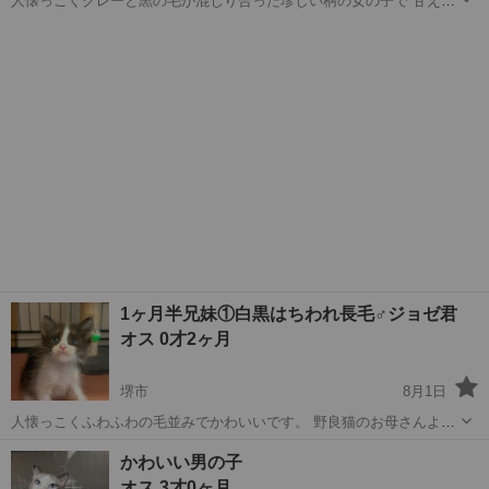
人懐っこくグレーと黒の毛が混じり合った珍しい柄の女の子で 甘えた
さんで可愛いです。 野良猫のお母さんから産まれたようでご相談があ
大阪
堺市
猫
ブラックスモーク
り引き受けました。 兄妹のジョゼ君と同じお家希望です。 関係機関に
届け出済、飼い主不在確認...
1ヶ月半兄妹①白黒はちわれ長毛♂ジョゼ君
オス 0才2ヶ月
堺市
8月1日
人懐っこくふわふわの毛並みでかわいいです。 野良猫のお母さんより
産まれご相談があり引き受けました。 兄妹のブラックスモークのモネ
大阪
堺市
猫
はちわれ
かわいい男の子
ちゃんと同じお家希望です。 関係機関に届け出済、飼い主不在確認済
オス 3才0ヶ月
良好 駆虫済 検便済...