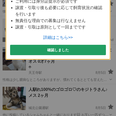
ご利用には身分証提示が必須です
伝法駅
8月5日
譲渡・引取り後も必要に応じて飼育状況の確認
懐くまでは少し時間かかると思いますが 心開くと犬みたいにひっつき
を行います
虫で甘えん坊さんです エイズ 陰性 白血病 陰性 ワクチン 済
大阪
大阪市
伝法駅
猫
無責任な理由での募集は行なえません
【実家の整理】そのカメラ高く売れるかも❗️
駆虫薬 済 仔猫の時2匹で保護され1匹は人慣れして可愛がられコロ
状態が悪くてもOK！最大限買取します
譲渡・引取は原則として一回までです
ッケは慣れず去勢もされ...
詳細はこちら>>
Ad
プリフラ
やんちゃで甘えん坊の白茶 ７か月 遠方歓
確認しました
迎 譲渡条件をお読みください
オス 0才7ヶ月
天王寺駅
8月5日
性格は少し臆病なところがありますが、慣れてくるととても甘えたで
遊び好きです。 見た目や性格に愛嬌があります。 無駄に鳴くこともな
大阪
大阪市
天王寺駅
猫
性格
人馴れ100%のゴロゴロ♡のキジトラさん♪
いので飼いやすいと思います。 仲の良い姉妹が３匹います。原則、姉
メス 2ヶ月
妹と合わせて２匹以上の譲渡...
城北公園通駅
8月5日
他に投稿しているシャムちゃんと一緒におります🐱 お互い一匹ずつで