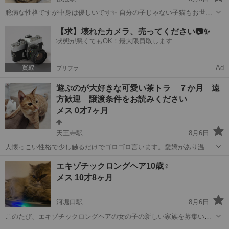
臆病な性格ですが中身は優しいです✨ 自分の子じゃない子猫もお世話
してくれてました✨ エイズ、白血球 陰性 ワクチン済み 駆虫薬済み
大阪
大阪市
伝法駅
猫
【求】壊れたカメラ、売ってください📷✨
避妊手術済み 優しい可愛い子です✨ 気軽に見に来てください🎶
状態が悪くてもOK！最大限買取します
Ad
プリフラ
遊ぶのが大好きな可愛い茶トラ ７か月 遠
方歓迎 譲渡条件をお読みください
メス 0才7ヶ月
天王寺駅
8月6日
人懐っこい性格で少し触るだけでゴロゴロ言います。愛嬌があり温厚
な性格です。 とにかく遊ぶのが大好きで、オモチャが置いてある部屋
大阪
大阪市
天王寺駅
猫
性格
エキゾチックロングヘア10歳♀
に入ると一目散にオモチャ箱に走って行って猫じゃらしを探します。
メス 10才8ヶ月
見た目は少しエラが張っています...
河堀口駅
8月6日
このたび、エキゾチックロングヘアの女の子の新しい家族を募集いた
します。 * 品種：エキゾチックロングヘア * 性別：メス * 年齢：10歳