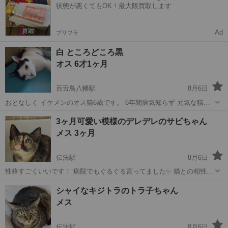
状態が悪くてもOK！最大限買取します
ガマ...
Ad
プリフラ
白 ところどころ黒
オス 6才1ヶ月
百舌鳥八幡駅
8月6日
おとなしく イケメンのオス猫6歳です。 6年間病気知らず 元気な猫で
す。 健康状態良好です。去勢手術済んでいます。
大阪
堺市
百舌鳥八幡駅
猫
去勢手術
3ヶ月可愛い模様のデレデレのサビちゃん
メス 3ヶ月
伝法駅
8月6日
性格すごくいいです！ 病院でもぐるぐる言ってました✨ 猫との相性も
いいです🫶✨ エイズ、白血病 陰性 ワクチン 済み 駆虫薬 済み め
大阪
大阪市
伝法駅
猫
性格
シャイなキジトラのトラ子ちゃん
ちゃ飼いやすい子です✨✨
メス
伝法駅
8月6日