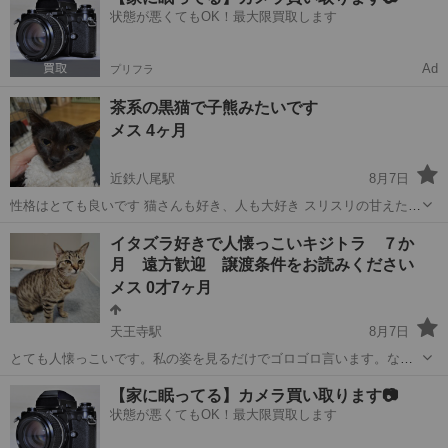
状態が悪くてもOK！最大限買取します
Ad
プリフラ
茶系の黒猫で子熊みたいです
メス 4ヶ月
近鉄八尾駅
8月7日
性格はとても良いです 猫さんも好き、人も大好き スリスリの甘えたさ
ん 抱っこしても大人しいです エイズ、白血病共に陰性 少し痩せ気味
大阪
八尾市
近鉄八尾駅
猫
イタズラ好きで人懐っこいキジトラ ７か
ですが、健康です 8月8日土曜日大阪府八尾市での譲渡会に参加します
月 遠方歓迎 譲渡条件をお読みください
譲渡会にお見合いにお...
メス 0才7ヶ月
天王寺駅
8月7日
とても人懐っこいです。私の姿を見るだけでゴロゴロ言います。なん
でも興味があるらしく私が何か作業をしていると邪魔をします。イタ
大阪
大阪市
天王寺駅
猫
条件
【家に眠ってる】カメラ買い取ります📷
ズラ好きな猫です。 無駄に鳴くこともないので飼いやすいと思いま
状態が悪くてもOK！最大限買取します
す。 仲の良い兄妹が３匹います。原...