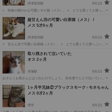
摂津富田駅
8月1日
○ 性格の穏やかな可愛いサビ猫（メス）。 ○ とても賢くて人懐っこ
いサビ猫です。 〇 人や動物にとてもフレンドリーですぐに仲良くな
大阪
高槻市
摂津富田駅
猫
超甘えん坊の可愛い白茶猫（メス）！
ります。 ○ 健康状態良好。 〇 避妊手術済み。（R７年１２月） ...
メス 5才0ヶ月
摂津富田駅
8月1日
○ 甘えん坊で可愛い白茶猫（メス）。 ○ とても賢くて人懐っこい猫
です。 〇 人や動物にとてもフレンドリーですぐに仲良くなります。
大阪
高槻市
摂津富田駅
猫
取り残されて泣いていた
○ 健康状態良好。 〇 避妊手術済み。（R７年１１月） 〇...
オス 2ヶ月
貝塚駅
8月1日
おそらくお母さんとはぐれたのでしょう。 排水溝で１人で泣いている
のを駐在所さんが助けてくれました。 体重350gが、やっと今月４日に
大阪
貝塚市
貝塚駅
猫
有無
1ヶ月半兄妹②ブラックスモーク♀モネちゃん
去勢手術に行けるまで成長しました。 寂しくて心細くてメソメソ泣い
メス 0才2ヶ月
ていたのに、先輩猫が寄り添う...
堺市
8月1日