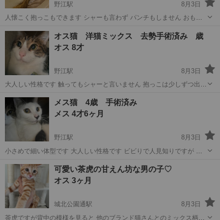
野江駅
8月3日
人懐こく抱っこもできます シャーも言わず パンチもしません おもち
ゃで遊ぶのが大好きです 外で産まれ、多頭飼育レスキュー現場で風邪
大阪
大阪市
野江駅
猫
去勢手術
オス猫 洋猫ミックス 去勢手術済み 歳
をひいていました 後遺症で眼球に曇りがありますが 目は見えていま
オス 8才
す。 す...
野江駅
8月3日
大人しい性格です 触ってもシャーと言いません 抱っこは少しずつ出来
る様になりました 手からオヤツも食べてくれます ナデナデ出来ます
大阪
大阪市
野江駅
猫
性格
メス猫 4歳 手術済み
洋猫とのミックスの様で 大きめの猫で少し毛が長めでふわふわしてい
メス 4才6ヶ月
ます 至って健康です エ...
野江駅
8月3日
小さめで細い体型です 大人しい性格です ビビりで人見知りですが 威
嚇もせずに 猫じゃらしも大好きです 慣れるまで時間はかかりますが
大阪
大阪市
野江駅
猫
シェルター
可愛い茶虎の甘えん坊な男の子♡
抱っこも出来る猫です 白地にサバ柄が，入っているキレイな子です 風
オス 3ヶ月
邪なども無く元気です 食...
城北公園通駅
8月3日
茶虎ですが背中の模様を見ると 他のブランド猫さんとのミックス柄か