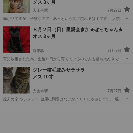
メス 3ヶ月
天王寺駅
7月27日
怖がりですが、子猫なので、あっという間に慣れるはずです。 人慣れ
訓練も、すべて楽しんでくださる方を探しています。 良好です。 ウイ
大阪
大阪市
天王寺駅
猫
８月２日（日）里親会参加★ぽっちゃん★
ルス検査 陰性 ワクチン接種済み 駆虫薬投与済み 避妊手術済み 上記、
オス 3ヶ月
2匹ともです。 ...
堺東駅
7月27日
育児放棄された為、生後０日から育てているので人も猫も大好きで
す。黒猫ですが薄く虎柄入ってます。採血中もゴロゴロ。 関係各所届
大阪
堺市
堺東駅
猫
男性
グレー猫毛並みサラサラ
け出済み。 エイズ・白血病陰性。ノミダニ駆虫済み。検便クリア。 高
メス 10才
齢者のみの世帯、単身男性、同...
光善寺駅
7月27日
控えめ🐱 ツンデレ？ 健康に問題はないがよくくしゃみします。 離婚
の為、引越しせざるを得ない状況で次の家では猫が飼えないので、里
大阪
枚方市
光善寺駅
猫
グレー
親募集してます😢 高齢の為、一生涯、一緒に過ごして下さる方、よろ
しくお願いします🙇‍♀️ 自...