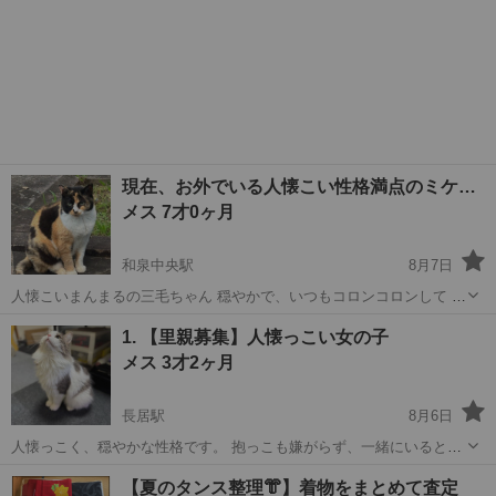
現在、お外でいる人懐こい性格満点のミケ…
メス 7才0ヶ月
和泉中央駅
8月7日
人懐こいまんまるの三毛ちゃん 穏やかで、いつもコロンコロンして 甘
えたさん… 現在、人馴れしているのに外生活をしています 過酷な暑さ
大阪
和泉市
和泉中央駅
猫
トライアル
1. 【里親募集】人懐っこい女の子
のお外生活にピリオドを打たせてあげたくて募集させていただきまし
メス 3才2ヶ月
た。 もし、里親に考えて下...
長居駅
8月6日
人懐っこく、穏やかな性格です。 抱っこも嫌がらず、一緒にいるとと
ても癒やされます。 今まで室内で飼っており、外に出したことはあり
大阪
大阪市
長居駅
猫
【夏のタンス整理👘】着物をまとめて査定
ません。 • 名前：◯◯ • 性別：オス / メス • 年齢：生後3歳 • 種類：ラ