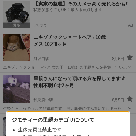
大阪
大阪市
河堀口駅
猫
エキゾチックロングヘア
【実家の整理】そのカメラ高く売れるかも❗️
穏やかでおとなしい少し気が弱いところがありますが 飼いやすい性格
状態が悪くてもOK！最大限買取します
の子です。 大切...
Ad
プリフラ
エキゾチックショートヘア♀10歳
メス 10才8ヶ月
河堀口駅
8月6日
エキゾチックショートヘア 女の子（10歳）の里親さんを募集していま
す。 人が好きで穏やかな性格をしています。シニア猫ではあります
大阪
大阪市
河堀口駅
猫
里親さんになって頂ける方を探してます🎵
が、これからも安心してゆっくり過ごせるお家を見つけてあげたいと
エキゾチックショートヘア
性別不明 0才2ヶ月
思い、里親さんを募集することに...
和泉府中駅
8月5日
生後１ヶ月程の五匹の兄妹猫です。最近庭先に住み着いてしまったの
でご飯をあげてます。 まだ人馴れしてなくて余り触ってませんが兄妹
大阪
大阪市
和泉府中駅
猫
部屋
甘えん坊コロッケ
ジモティーの里親カテゴリについて
で元気に遊んでます。 親猫も一緒にいるのですが近所警察でも届け出
オス 4才6ヶ月
がないようで飼い主不在...
生体売買は禁止です