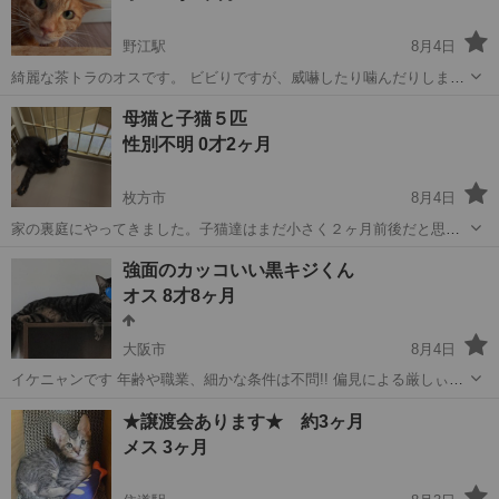
野江駅
8月4日
綺麗な茶トラのオスです。 ビビりですが、威嚇したり噛んだりしませ
ん ご飯をよく食べます 高い声で鳴いてご飯をねだります しっかり食
大阪
大阪市
野江駅
猫
母猫と子猫５匹
べてとても元気です 一緒に捕獲したメス猫ととても仲良しでしたが メ
性別不明 0才2ヶ月
ス猫が他のシェルターに行...
枚方市
8月4日
家の裏庭にやってきました。子猫達はまだ小さく２ヶ月前後だと思い
ます。お母さんも小さいです。保護予定のため先に募集を開始してい
大阪
枚方市
猫
先住
強面のカッコいい黒キジくん
ます。子猫は５匹います。 保護予定のためまだわからず、 子猫に慣れ
オス 8才8ヶ月
た方、 保護猫ちゃんに慣...
大阪市
8月4日
イケニャンです 年齢や職業、細かな条件は不問!! 偏見による厳しぃ条
件ありません 毎日『愛情』かけて可愛がって下さる方 どうかお願い致
大阪
大阪市
猫
性格
★譲渡会あります★ 約3ヶ月
します 敢えてお写真は掲載しておりません 性格重視でお迎えをして頂
メス 3ヶ月
きた...