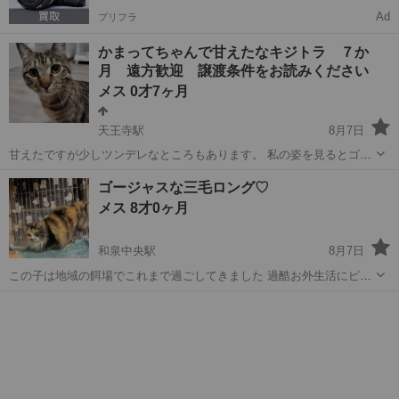
Ad
プリフラ
かまってちゃんで甘えたなキジトラ ７か
月 遠方歓迎 譲渡条件をお読みください
メス 0才7ヶ月
天王寺駅
8月7日
甘えたですが少しツンデレなところもあります。 私の姿を見るとゴロ
ンとお腹を見せて撫でてほしいとアピールします。撫でるとゴロゴロ
大阪
大阪市
天王寺駅
猫
条件
ゴージャスな三毛ロング♡
言います。かまってちゃんでとても甘えたです。 尻尾は短いカギ尻尾
メス 8才0ヶ月
です。 初対面の人に対しては...
和泉中央駅
8月7日
この子は地域の餌場でこれまで過ごしてきました 過酷お外生活にピリ
オドを打ち 幸せを掴んでほしく里親募集しました ご縁があることを祈
大阪
和泉市
和泉中央駅
猫
陽性
ります 飼い主がいないことも確認済みです 少し繊細なところはありま
すが 基本、人馴れしま...