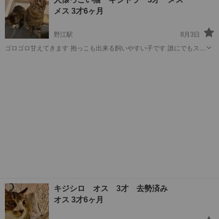
す お外を見るのはすきです 他の猫とは中々遊べません 良く食べてし
メス 3才6ヶ月
っかり遊びます 保護して直...
野江駅
8月3日
ゴロゴロ甘えてきます 抱っこも出来る飼いやすい子です 誰にでもスリ
スリしてきます 外で多頭飼育となっておりレスキューの際に 猫風邪が
大阪
大阪市
野江駅
猫
ワクチン
酷かったため左目だけ濁ってますが 視力はあります 今では風邪は治っ
て...
キジシロ オス 3才 去勢済み
オス 3才6ヶ月