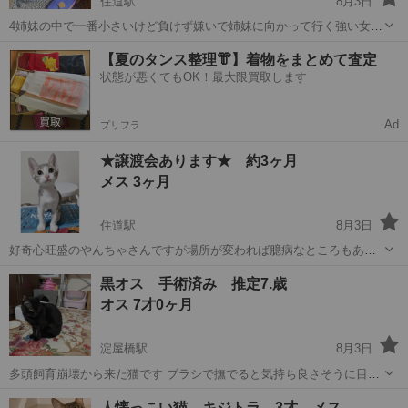
住道駅
8月3日
4姉妹の中で一番小さいけど負けず嫌いで姉妹に向かって行く強い女の
子です。 公園に段ボールに入れられた小さな子猫が捨てられてると連
大阪
大東市
住道駅
猫
トライアル
【夏のタンス整理👘】着物をまとめて査定
絡がありすぐに駆けつけました。段ボールの中を見ると産まれて2週間
状態が悪くてもOK！最大限買取します
も経ってない乳飲みだったので保...
Ad
プリフラ
★譲渡会あります★ 約3ヶ月
メス 3ヶ月
住道駅
8月3日
好奇心旺盛のやんちゃさんですが場所が変われば臆病なところもあり
ます。 食欲旺盛の元気な女の子です。 公園に段ボールに入れられた小
大阪
大東市
住道駅
猫
トライアル
黒オス 手術済み 推定7.歳
さな子猫が捨てられてると連絡がありすぐに駆けつけました。段ボー
オス 7才0ヶ月
ルの中を見ると産まれて2週間も...
淀屋橋駅
8月3日
多頭飼育崩壊から来た猫です ブラシで撫でると気持ち良さそうに目を
瞑ります オヤツチュールで寄って来てくれます 猫じゃらしでは遊びま
大阪
大阪市
淀屋橋駅
猫
ワクチン
人懐っこい猫 キジトラ 3才 メス