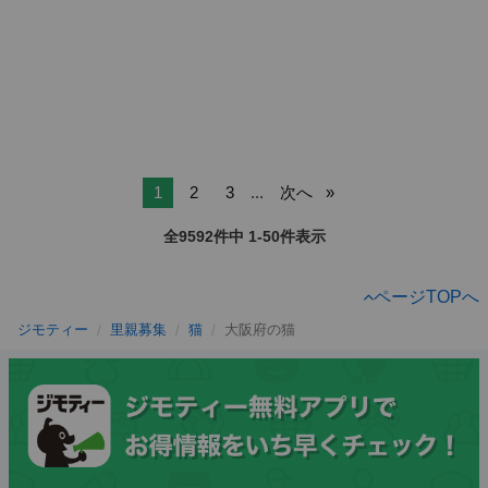
1
2
3
...
次へ
全9592件中 1-50件表示
ページTOPへ
ジモティー
里親募集
猫
大阪府の猫