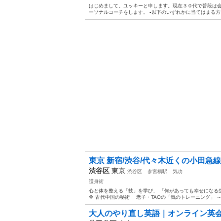
はじめまして。ユッキーと申します。現在３０代で普段は
ーソナルコーチをします。 ▪️以下のいずれかに当てはまる方
東京 新宿/渋谷/代々木近くの小田急線
渋谷区
東京
渋谷区
参宮橋駅
気功
護身術
心と体を整える「技」を学び、 「何があっても幸せになる
🔷 古代中国の秘術 老子・TAOの「気のトレーニング」 ～
大人のやり直し英語｜オンライン英会