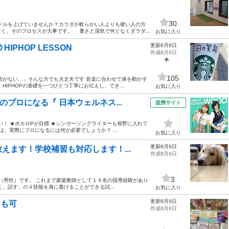
30
ルを上げていませんか？カラダが軟らかい人よりも硬い人の方
く、そのプロセスが大事です。 暑さと湿気で何となくダラダ...
お気に入り
更新8月9日
IPHOP LESSON
作成8月9日
105
信がない…」そんな方でも大丈夫です 音楽に合わせて体を動かす
HIPHOPの基礎を一つひとつ丁寧にお伝えし、でき...
お気に入り
プロになる『 日本ウェルネス...
提携サイト
い！ ★ボカロPが目標 ★シンガーソングライターも視野に入れて
、実際にプロになるには何が必要でしょうか？ ...
お気に入り
更新8月9日
えます！学校補習も対応します！...
作成8月9日
3
で（男性）です。 これまで家庭教師として１４名の指導経験があり
、話す」の４技能を身に着けることができる試...
お気に入り
更新8月9日
ンも可
作成8月9日