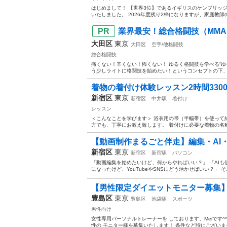
はじめまして！ 【世界3位】であるイギリスのケンブリッ
いたしました。 2026年度残り2枠になりますが、家庭教師の
業界最安！総合格闘技（MMA
大田区
東京
大田区
空手/他格闘技
総合格闘技
痛くない！辛くない！怖くない！ ゆるく格闘技を学べる“ゆ
う少しライトに格闘技を始めたい！というコンセプトの下、 
着物の着付け体験レッスン2時間330
新宿区
東京
新宿区
中井駅
着付け
レッスン
＜こんなことを学びます＞ 浴衣用の帯（半幅帯）を使って結
方でも、丁寧にお教え致します。 着付けに必要な着物の名称をお
【動画制作まるごと伴走】編集・AI・
新宿区
東京
新宿区
新宿駅
パソコン
「動画編集を始めたいけど、何からやればいい？」 「AI
になったけど、YouTubeやSNSにどう活かせばいい？」 そ
【男性限定ダイエットモニター募集
豊島区
東京
豊島区
池袋駅
スポーツ
男性向け
女性専用パーソナルトレーナーを しております、Meiです^^
性の モニター様を募集いたします！ 条件など特にございません！