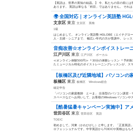
【英語は、世界の英知の結晶。】 今、私たちの目の前には
あります。 英語は単なる「科目」ではありません。 それは、
🌍 全国対応｜オンライン英語塾 HGLO
文京区
東京
文京区
英検
1級
はじめまして。 オンライン英語塾 HGLOBE（エイチグロ
人・主婦・シニアまで、 幅広い年代の方が受講中。 レッスン
音痴改善☆オンラインボイストレーニ
江戸川区
東京
江戸川区
ボーカル
≪オンライン体験500円≫ ＊30分の体験レッスン ＊予約制
たミュージカル特化のボイストレーニングレッスンが、スマ
【板橋区及び近隣地域】パソコンの家
板橋区
東京
板橋区
Windows総合
確定申告
「パソコンの家庭教師 とーま」 出張型のパソコン講習・
スペースなどへお伺いして、お客様のWindowsパソコンや
【酷暑猛暑キャンペーン実施中】アメリカ
世田谷区
東京
世田谷区
英語
TOEIC
初めまして。河東（かわひがし）と申します。「正直英語
ロフェッショナルです。中学英語からTOEICや英検はもちろん