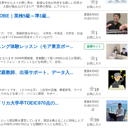
2
世界中から人々が押し寄せ、 多様な文化が共存する新しい日常が
 人類が積み上げてきた**「世界の英知」にアクセス...
お気に入り
更新8月9日
BE｜英検5級～準1級...
作成8月9日
1
ーブ） です。 英検対策を中心に、 小学生・中高生・大学生・社会
はすべてZoomの完全オンラインなので、...
お気に入り
ング体験レッスン（モア東京ボー...
提携サイト
となります 2008年開校後、首都圏にて延べ5000人以上が受講し
1
ートフォン・タブレットなどを利用して、自宅...
お気に入り
更新8月9日
庭教師、出張サポート、データ入...
作成8月9日
18
サポートです。（スマホも可） ご自宅や店舗、事業所等、ワーク
スマホなどを使って、パソコン講習、サポー...
お気に入り
更新8月9日
大学卒TOEIC970点の...
作成8月9日
39
」という英語塾を運営しています。英語を教えることに特化したプ
TOEFLやIELTSのような難関テストにも対応して...
お気に入り