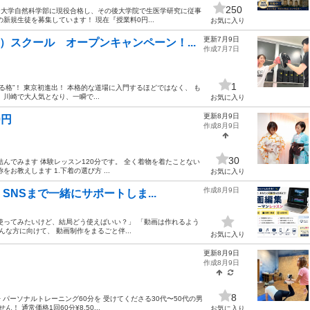
250
ジ大学自然科学部に現役合格し、その後大学院で生医学研究に従事
新規生徒を募集しています！ 現在『授業料0円...
お気に入り
更新7月9日
）スクール オープンキャンペーン！...
作成7月7日
1
る格”！ 東京初進出！ 本格的な道場に入門するほどではなく、 も
川崎で大人気となり、一瞬で...
お気に入り
更新8月9日
0円
作成8月9日
30
んでみます 体験レッスン120分です。 全く着物を着たことない
教えします 1.下着の選び方 ...
お気に入り
作成8月9日
SNSまで一緒にサポートしま...
も使ってみたいけど、結局どう使えばいい？」 「動画は作れるよう
んな方に向けて、 動画制作をまるごと伴...
お気に入り
更新8月9日
】
作成8月9日
8
 パーソナルトレーニング60分を 受けてくださる30代〜50代の男
 通常価格1回60分¥8,50...
お気に入り