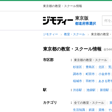
東京都の教室・スクール情報
東京版
都道府県選択
ジモティー
教室・スクール
東京都の教室・
東京都の教室・スクール情報
全544
市区郡
：
東京都の教室・スクール
杉並区
豊島区
北区
荒
調布市
町田市
小金井市
稲城市
羽村市
あきる野
駅
：
渋谷駅
池袋駅
新宿駅
カテゴリ
：
全ての教室・スクール
生活知識
娯楽
資格
そ