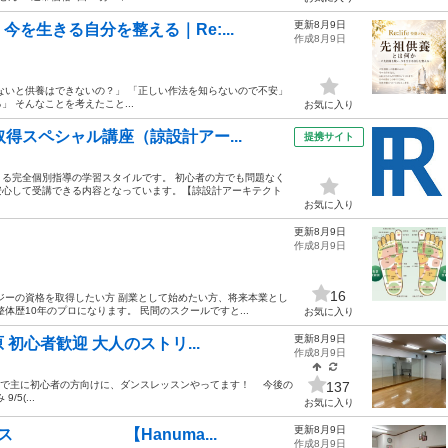
更新8月9日
を生きる自分を整える｜Re:...
作成8月9日
ないと供養はできないの？」 「正しい作法を知らないので不安」
 そんなことを考えたこと...
お気に入り
得スペシャル講座（諒設計アー...
提携サイト
る完全個別指導の学習スタイルです。 初心者の方でも問題なく
安心して受講できる内容となっています。【諒設計アーキテクト
お気に入り
更新8月9日
作成8月9日
16
ジーの資格を取得したい方 副業として始めたい方、将来本業とし
歴10年のプロになります。 民間のスクールですと...
お気に入り
更新8月9日
初心者歓迎 大人のストリ...
作成8月9日
人で主に初心者の方向けに、ダンスレッスンやってます！ 今後の
137
9/5(...
お気に入り
更新8月9日
ラス 【Hanuma...
作成8月9日