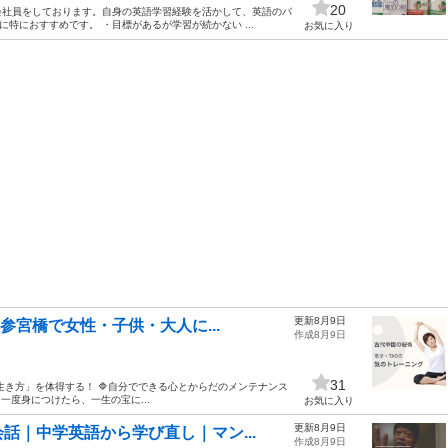
20
会社員をしております。自身の英語学習経験を活かして、英語のパ
に特におすすめです。 ・目標があるが学習が続かない ...
お気に入り
更新8月9日
参宮橋で女性・子供・大人に...
作成8月9日
31
生き方」を体得する！ 🔷自分でできる心とからだのメンテナンス
一度身につけたら、一生の宝に...
お気に入り
更新8月9日
話｜中学英語から学び直し｜マン...
作成8月9日