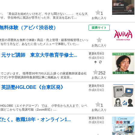
1
い」 「英会話を始めたいけれど、今さら聞けない……」 そんな大
。 学生時代に英語が苦手だった方、英文法を忘れて...
お気に入り
s無料体験（アビバ 渋谷校）
提携サイト
や教室の雰囲気を無料で体験♪ 商品・売上管理・顧客情報管理といっ
を行う方など、あなたに合ったメニューで体験していた...
お気に入り
更新8月9日
元サピ講師 東京大学教育学修士...
作成8月9日
252
ございます。 指導歴30年700人以上(多くの家庭教師派遣会社
) 中学受験講師特集新聞記事に掲載あり 欢迎居...
お気に入り
更新8月9日
英語塾HGLOBE《台東区発》
作成8月9日
1
 HGLOBE（エイチグローブ） では、 小学生から大人まで、レベ
国どこからでも受講可能（Zoom対応）...
お気に入り
更新8月9日
く。教職18年・オンライン1...
作成8月9日