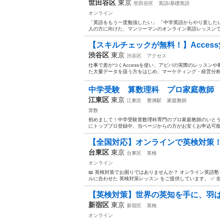
世田谷区
東京
世田谷区
英語/基礎英語
オンライン
「英語をもう一度勉強したい」 「中学英語からやり直した
人の方に向けた、マンツーマンのオンライン英語レッスンです
【スキルチェックが無料！】Acces
渋谷区
東京
渋谷区
アクセス
仕事で差がつくAccessを使い、アビバの実際のレッスン
た大量データを扱う方をはじめ、マーケティング・経営分析
中学受験 算数理科 プロ家庭教師 
江東区
東京
江東区
豊洲駅
家庭教師
算数
初めまして！中学受験算数理科専門のプロ家庭教師のいとうで
にトッププロ登録中、当ページからの方がお安くお申込可能です
【全国対応】オンラインで英検対策！
台東区
東京
台東区
英検
オンライン
📖 英検対策でお困りではありませんか？ オンライン英語塾
ルに合わせた 英検対策レッスン をご提供しています。 ✅ 全
【英検対策】世界の英知を手に、羽ばた
新宿区
東京
新宿区
英検
オンライン