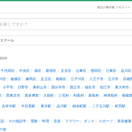
地元の掲示板 ジモティー
スクール
66件
千代田区
中央区
港区
新宿区
文京区
台東区
墨田区
江東区
品川区
川区
板橋区
練馬区
足立区
葛飾区
江戸川区
八王子市
立川市
武蔵
小平市
日野市
東村山市
国分寺市
国立市
福生市
狛江市
東大和市
市
西東京市
西多摩郡
大島町
三宅村
利島村
新島村
神津島村
御蔵
吉祥寺駅
中目黒駅
東京駅
品川駅
錦糸町駅
二子玉川駅
町田駅
英語
その他語学
受験
料理
音楽
フラワー
ダンス
スポーツ
美容健康
の他