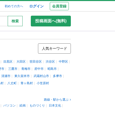
ログイン
会員登録
初めての方へ
投稿画面へ(無料)
検索
人気キーワード
目黒区
大田区
世田谷区
渋谷区
中野区
野市
三鷹市
青梅市
府中市
昭島市
清瀬市
東久留米市
武蔵村山市
多摩市
島村
八丈町
青ヶ島村
小笠原村
路線・駅から選ぶ
パソコン
絵画
ものづくり
日本文化