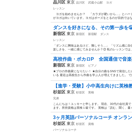
品川区
東京
品川区
武蔵小山駅
ヨガ
レッスン
ヨガを始めませんか？ 「カラダが硬いから…」とハード
がヨガは向いています。ヨガはポーズをとるのが目的ではな
ダンスを好きになる、その第一歩を😤 H
新宿区
東京
新宿区
新宿駅
ダンス
レッスン
「ダンスに興味はあるけど、難しそう…」 「リズム感に自
楽しさを、一緒に感じてみませんか？😊 私のレッスンでは、
高校作曲・ボカロP 全国通信で音楽の
新宿区
東京
新宿区
ピアノ
★プロの作曲家になりたい！ ★自分の曲をSNSで発信した
いる 最近は高校生から作曲を学ぶ人が増えてきました。 では
【進学・受験】小中高生向けに英検教
杉並区
東京
杉並区
英検
兄弟
こんにちは！ユッキーと申します。 現在、30代の会社員
ます。所持資格は英検１級です。 英検は「読む、聞く、書く
3ヶ月英語パーソナルコーチ オンラ
杉並区
東京
杉並区
資格
パーソナルコーチ