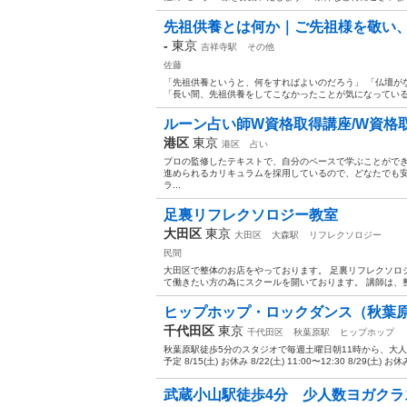
先祖供養とは何か｜ご先祖様を敬い、今
-
東京
吉祥寺駅
その他
佐藤
「先祖供養というと、何をすればよいのだろう」 「仏壇が
「長い間、先祖供養をしてこなかったことが気になっている」
ルーン占い師W資格取得講座/W資格取
港区
東京
港区
占い
プロの監修したテキストで、自分のペースで学ぶことができ
進められるカリキュラムを採用しているので、どなたでも
ラ...
足裏リフレクソロジー教室
大田区
東京
大田区
大森駅
リフレクソロジー
民間
大田区で整体のお店をやっております。 足裏リフレクソロ
て働きたい方の為にスクールを開いております。 講師は、整体
ヒップホップ・ロックダンス（秋葉原 
千代田区
東京
千代田区
秋葉原駅
ヒップホップ
秋葉原駅徒歩5分のスタジオで毎週土曜日朝11時から、大
予定 8/15(土) お休み 8/22(土) 11:00〜12:30 8/29(土) お休み 
武蔵小山駅徒歩4分 少人数ヨガク