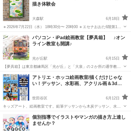
描き体験会
DTP、ケーススタディ形...
大森駅
6月18日
🔹2026年7月22日（水） 18時30分〜 20時00 🔹エセナおおた6階第1学
習室A ※開始時間に遅れますと予定作品が終わらない場合がありま
東京
大田区
大森駅
その他
お絵描き
パソコン・iPad絵画教室【夢具箱】 ♪オン
す。時間厳守でお願いします 🔹絵心がない方のため、全く初めてさ
ライン教室も開講♪
ん大歓迎の...
光が丘駅
6月15日
【夢具箱】は東京都練馬区「光が丘」と「大泉」の２か所の通学教室
と、場所を選ばない「オンライン教室」で開講しているパソコン絵画
東京
練馬区
光が丘駅
その他
絵画教室
アトリエ・ホッコ絵画教室/描くだけじゃな
教室です。 パソコンやiPadを活用して、水彩画・日本画・イラスト・
い！デッサン、水彩画、アクリル画＆3d…
色鉛筆・ペン画・水墨・絵手...
世田谷区
6月12日
キッズアート、絵画教室です。鉛筆デッサンから木炭デッサン、水彩
が、アクリル画、ボールペン画、とテーマや画材に変化をつけて絵画
東京
世田谷区
絵画
アクリル画
個別指導でイラストやマンガの描き方上達し
を学びます。また、立体感たっぷりな3dペンやブロックタイムもイマ
ませんか？
ジネーションをくすぐりますよ！途中の...