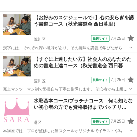
【お好みのスケジュールで♪】心の安らぎを誘
う書道コース（秋光書道会 西日暮里）
7月25日
提携サイト
荒川区
漢字には、それぞれ深い意味があり、その意味を講義で学びながら、
作品作りをするコースです。 例えば、平和の「和」は「なごみ」とい
東京
荒川区
その他
【すぐに上達したい方】社会人のあなたのた
う意味で、右側に書いてある「口」は、祈りの箱を表します。つま
めの書道上達コース（秋光書道会 西日暮…
り、品川の「品」は祈りの箱を３つ置いた...
7月25日
提携サイト
荒川区
完全マンツーマン制で塾長自ら丁寧に指導します。 初心者から上級者
まで、 その人に合わせて教授しますので、 安心して学んでいただけま
東京
荒川区
その他
水彩基本コース/プラチナコース 何も知らな
す。 書は自分磨きの年齢に関係ない高尚な趣味です。 皇室でも書の稽
い初心者の方でも資格取得までバッチリ…
古は大切な講義です。 ...
7月25日
提携サイト
港区
本講座では、プロが監修した当スクールオリジナルでイラストや写真
も添えた分かりやすいテキスト使用しています。 そのため、全く知識