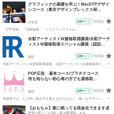
東京
港区
デッサン
グラフィックの基礎を学ぶ！MacDTPデザイ
が無い方からでも問題なく学ぶことができます。 プラチナコースの場
ンコース（東京デザインプレックス研…
合、ご卒業と同時に資格が取得でき、...
7月25日
提携サイト
渋谷区
「DTP技術」「印刷知識」「ソフトウェアスキル
（Illustrator/Photoshop/InDesign）」を基礎から実践レベルまで習得し
東京
渋谷区
デッサン
水彩アーティストW資格取得講座/水彩アーテ
ます。授業では、企画・コンセプトワークから、ディレクション
ィストW資格取得スペシャル講座（諒設…
DTP、ケーススタディ形...
7月25日
提携サイト
港区
水彩アーティストＷ資格取得講座、水彩アーティストＷ資格取得スペ
シャル講座では水彩の基本知識から水彩の手順やコツ、さまざまな技
東京
港区
デッサン
POP広告 基本コース/プラチナコース
法をテキストにそって実際に描きながら学べる講座となっています。
何も知らない初心者の方でも資格取…
初心者の方でも問題なく進められるカリ...
7月25日
提携サイト
港区
本講座では、ただ単に描き方を覚えるのではなく、様々なデザイン例
を元に演出方法や狙い、工夫やコンセプトなどから学んでいくので、
東京
港区
デッサン
【おもちゃ】家に眠ってる現金化できます💰
効果のあるデザインを考える力が身につきます。 SARAではすべての
状態が悪くてもOK！最大限買取します
講座において基本コースとプラチナ...