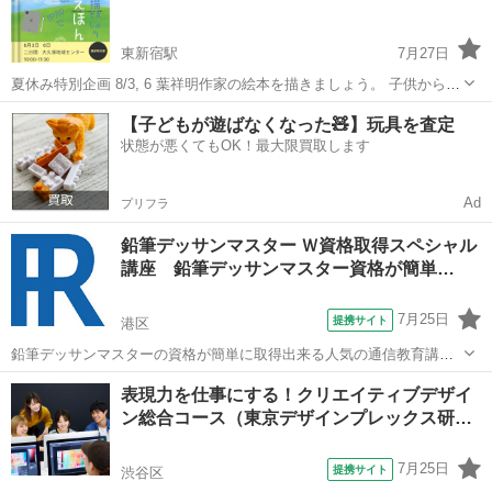
を効率的に習得します。具体的には、実務...
東新宿駅
7月27日
夏休み特別企画 8/3, 6 葉祥明作家の絵本を描きましょう。 子供から大
人まで親子孫全て楽しく絵本を描く時間を用意しました。 時間が間に
東京
新宿区
東新宿駅
その他
夏休み
【子どもが遊ばなくなった🧸】玩具を査定
合えば是非参加してください。 ✍️9/7から油絵で花瓶を描きましょう
状態が悪くてもOK！最大限買取します
はスタートしま...
Ad
プリフラ
鉛筆デッサンマスター Ｗ資格取得スペシャル
講座 鉛筆デッサンマスター資格が簡単…
7月25日
提携サイト
港区
鉛筆デッサンマスターの資格が簡単に取得出来る人気の通信教育講座
です。受講生満足度1位の通信教育鉛筆デッサンマスター講座以外にも
東京
港区
デッサン
表現力を仕事にする！クリエイティブデザイ
多数の講座を御用意。ほとんどの講座が資格協会認定講座！！卒業す
ン総合コース（東京デザインプレックス研…
るだけで100%資格が取得出来る講座...
7月25日
提携サイト
渋谷区