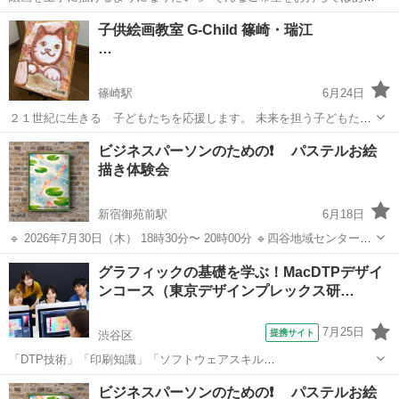
ませんか❓ アートの家庭教師サービス「奏彩(かないろ)」では、アート
東京
板橋区
成増駅
絵画
先生
子供絵画教室 G-Child 篠崎・瑞江
をもっと楽しく、もっと自由に学べるよう、お一人おひとりのペース
…
に合わせたレッスン...
篠崎駅
6月24日
２１世紀に生きる 子どもたちを応援します。 未来を担う子どもた
ち それぞれの子がそれぞれに授かった どの子も必ず持っている
東京
江戸川区
篠崎駅
イラスト
クラス
ビジネスパーソンのための❗️ パステルお絵
キラリと光る個性を個性を引き出すお手伝いができたらと思っていま
描き体験会
す。 テクニカルな上手...
新宿御苑前駅
6月18日
🔹 2026年7月30日（木） 18時30分〜 20時00分 🔹四谷地域センター11
階・集会室3 （※開始時間に遅れますと予定作品が終わらない場合が
東京
新宿区
新宿御苑前駅
その他
お絵描き
グラフィックの基礎を学ぶ！MacDTPデザイ
あります。時間厳守でお願いします） 🔹絵心がない方のため、全く
ンコース（東京デザインプレックス研…
初...
7月25日
提携サイト
渋谷区
「DTP技術」「印刷知識」「ソフトウェアスキル
（Illustrator/Photoshop/InDesign）」を基礎から実践レベルまで習得し
東京
渋谷区
デッサン
ビジネスパーソンのための❗️ パステルお絵
ます。授業では、企画・コンセプトワークから、ディレクション