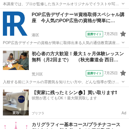
本講座では、プロが監修した当スクールオリジナルでイラストや写真
も添えた分かりやすいテキスト使用しています。 そのため、全く知識
東京
港区
デッサン
POP広告デザイナーＷ資格取得スペシャル講
が無い方からでも問題なく学ぶことができます。 プラチナコースの場
座 今人気のPOP広告の資格が簡単に…
合、ご卒業と同時に資格が取得でき、...
7月25日
提携サイト
港区
POP広告デザイナーの資格が簡単に取得出来る人気の通信教育講座で
す。受講生満足度1位の通信教育POP広告デザイナー講座以外にも多数
東京
港区
イラスト
初心者の方大歓迎！最大１ヶ月体験レッスン
の講座を御用意。ほとんどの講座が資格協会認定講座！！卒業するだ
無料（月2回まで） （秋光書道会 西日…
けで100%資格が取得出来る講座...
7月25日
提携サイト
荒川区
入校する前にスクールの雰囲気を知りたい方や、どんな指導が受けら
れるか知っておきたい方には無料体験からどうぞ！ ※フリーダイヤル
東京
荒川区
その他
【実家に残ったミシン🏠】買い取ります❗️
にてお電話下さい。特に日程の指定はなく、柔軟に日程調整をさせて
状態が悪くてもOK！最大限買取します
頂きます。
Ad
プリフラ
カリグラフィー基本コース/プラチナコース