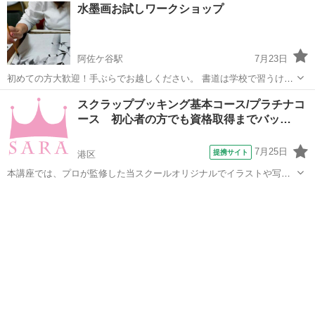
東京
荒川区
その他
水墨画お試しワークショップ
一生マイナスになりますし、両親にとっても気がかりなものです。文
字学、つまりその漢字が本来もつ意味から...
阿佐ケ谷駅
7月23日
初めての方大歓迎！手ぶらでお越しください。 書道は学校で習うけ
ど、 水墨画は習わないですよね？ でも、日本人なら心得ておきたいも
東京
杉並区
阿佐ケ谷駅
絵画
手ぶら
スクラップブッキング基本コース/プラチナコ
の。 インバウンドの方にも大人気！ いたずら書き感覚で挑戦できま
ース 初心者の方でも資格取得までバッ…
す！ ＜こん...
7月25日
提携サイト
港区
本講座では、プロが監修した当スクールオリジナルでイラストや写真
も添えた分かりやすいテキスト使用しています。 そのため、全く知識
東京
港区
イラスト
が無い方からでも問題なく学ぶことができます。 プラチナコースの場
合、ご卒業と同時に資格が取得でき、...