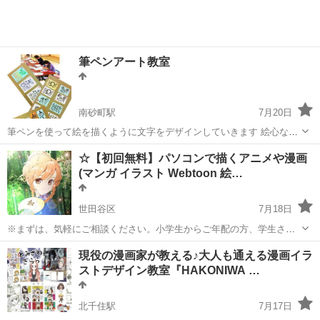
筆ペンアート教室
南砂町駅
7月20日
筆ペンを使って絵を描くように文字をデザインしていきます 絵心なく
ても大丈夫です！コツとポイントを押さえるだけで、味のある作品に
東京
江東区
南砂町駅
絵画
筆ペン
☆【初回無料】パソコンで描くアニメや漫画
仕上がります。 手描きはストレス解消にもなります。 周りの方々にも
(マンガ イラスト Webtoon 絵…
感動される文字を描いてみませんか...
世田谷区
7月18日
※まずは、気軽にご相談ください。小学生からご年配の方、学生さん
や主婦の方、プロの方でクリスタの使い方とか、まったくの絵の未経
東京
世田谷区
その他
クリップスタジオ
現役の漫画家が教える♪大人も通える漫画イラ
験の方でもOK! アナログで描きたい方もご気軽にご相談ください。 別
ストデザイン教室『HAKONIWA …
途漫画原稿(AI含む)を依頼...
北千住駅
7月17日