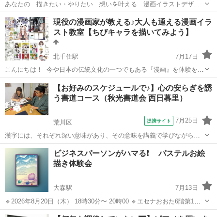
あなたの 描きたい・やりたい 想いを叶える 漫画イラストデザイ
ン教室【HAKONIWA 】開講！！ ◆絵が上手くなりたい ♦︎漫画を描い
東京
足立区
北千住駅
イラスト
漫画
現役の漫画家が教える♪大人も通える漫画イラ
てみたい ♦︎同人誌を作ってみたい ◆漫画を使った広告を作りたい ◆
スト教室【ちびキャラを描いてみよう】
デ...
北千住駅
7月17日
こんにちは！ 今や日本の伝統文化の一つでもある『漫画』を体験をし
てみませんか？ 体験では二頭身の【ちびキャラ】の描き方講座を行
東京
足立区
北千住駅
イラスト
漫画
【お好みのスケジュールで♪】心の安らぎを誘
なっています。 ちびキャラ以外の物を描いてみたい、自分の漫画を見
う書道コース（秋光書道会 西日暮里）
て貰いたい、という方も大歓...
7月25日
提携サイト
荒川区
漢字には、それぞれ深い意味があり、その意味を講義で学びながら、
作品作りをするコースです。 例えば、平和の「和」は「なごみ」とい
東京
荒川区
その他
ビジネスパーソンがハマる❗️ パステルお絵
う意味で、右側に書いてある「口」は、祈りの箱を表します。つま
描き体験会
り、品川の「品」は祈りの箱を３つ置いた...
大森駅
7月13日
🔹2026年8月20日（木） 18時30分〜 20時00 🔹エセナおおた6階第1学
習室A ※開始時間に遅れますと予定作品が終わらない場合がありま
東京
大田区
大森駅
その他
お絵描き