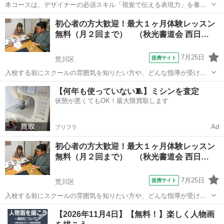
本コースは、デザイナーの必須スキル「視覚で伝える表現力」を養成
していきます。授業では、クライアントワークで重要となるデザイン
東京
渋谷区
デッサン
初心者の方大歓迎！最大１ヶ月体験レッスン
力（カラーイメージ表現／フォトイメージ表現／ラフイメージ表現）
無料（月２回まで） （秋光書道会 西日…
を効率的に習得します。具体的には、実務...
7月25日
提携サイト
荒川区
入校する前にスクールの雰囲気を知りたい方や、どんな指導が受けら
れるか知っておきたい方には無料体験からどうぞ！ ※フリーダイヤル
東京
荒川区
その他
【何年も使っていない🧵】ミシンを査定
にてお電話下さい。特に日程の指定はなく、柔軟に日程調整をさせて
状態が悪くてもOK！最大限買取します
頂きます。
Ad
プリフラ
初心者の方大歓迎！最大１ヶ月体験レッスン
無料（月２回まで） （秋光書道会 西日…
7月25日
提携サイト
荒川区
入校する前にスクールの雰囲気を知りたい方や、どんな指導が受けら
れるか知っておきたい方には無料体験からどうぞ！ ※フリーダイヤル
東京
荒川区
その他
【2026年11月4日】【無料！】楽しく人物画
にてお電話下さい。特に日程の指定はなく、柔軟に日程調整をさせて