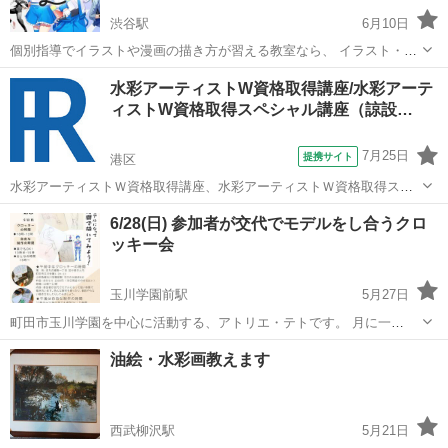
渋谷駅
6月10日
個別指導でイラストや漫画の描き方が習える教室なら、 イラスト・マ
ンガ教室egaco東京渋谷校へ！ プロのイラストレーターや漫画家か
東京
渋谷区
渋谷駅
イラスト
漫画の描き方
水彩アーティストW資格取得講座/水彩アーテ
ら、個別指導で描き方が学べます。まったく初心者の小学生から社会
ィストW資格取得スペシャル講座（諒設…
人から幅広い年齢層・...
7月25日
提携サイト
港区
水彩アーティストＷ資格取得講座、水彩アーティストＷ資格取得スペ
シャル講座では水彩の基本知識から水彩の手順やコツ、さまざまな技
東京
港区
デッサン
6/28(日) 参加者が交代でモデルをし合うクロ
法をテキストにそって実際に描きながら学べる講座となっています。
ッキー会
初心者の方でも問題なく進められるカリ...
玉川学園前駅
5月27日
町田市玉川学園を中心に活動する、アトリエ・テトです。 月に一
回、“つくるを楽しむ” をテーマとした制作の場を定期的に開催してい
東京
町田市
玉川学園前駅
絵画
モデル
油絵・水彩画教えます
ます。 午前中は月替わりのプログラム、午後は自由な制作となります
が、 今月は参加者が交代でモデ...
西武柳沢駅
5月21日