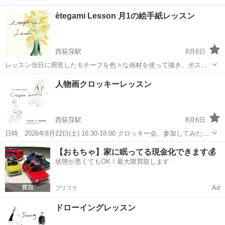
ètegami Lesson 月1の絵手紙レッスン
西荻窪駅
8月6日
レッスン当日に用意したモチーフを色々な画材を使って描き、ポスト
カードサイズの作品を1枚仕上げるレッスン 持ち物は ・鉛筆/ 消しゴ
東京
杉並区
西荻窪駅
デッサン
ポストカード
人物画クロッキーレッスン
ム ・練習用のスケッチブック レッスンでは、 画材（ペン、水彩絵の
具、色鉛筆...
西荻窪駅
8月6日
日時 2026年8月22日(土) 16:30-18:00 クロッキー会、参加してみたい
けれど 描き方がわからない、どこから描いたらいいかわからない、思
東京
杉並区
西荻窪駅
デッサン
モデル
【おもちゃ】家に眠ってる現金化できます💰
うように描けない 描ける人がたくさんいて恐縮してしまう な...
状態が悪くてもOK！最大限買取します
Ad
プリフラ
ドローイングレッスン