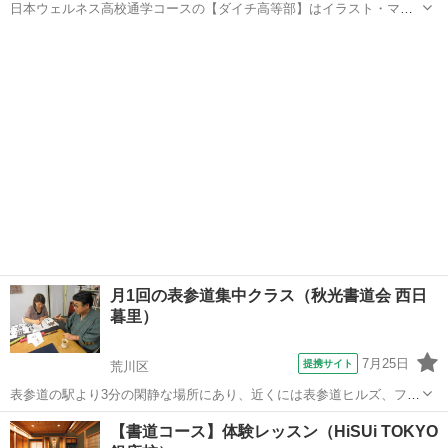
日本ウェルネス高校通学コースの【ダイチ高等部】はイラスト・マン
ガを専門的に学びながら、高校を卒業する新たな教育システムを提供
東京
千代田区
デッサン
している学校です。 ふだんは秋葉原のマンガ教室daichi本校で週４
日、マンガやイラストを学びます。...
月1回の表参道集中クラス（秋光書道会 西日
暮里）
7月25日
提携サイト
荒川区
表参道の駅より3分の閑静な場所にあり、近くには表参道ヒルズ、フラ
ンスのクレープ屋さんなどファッショナブルなロケーションにある教
東京
荒川区
その他
【書道コース】体験レッスン（HiSUi TOKYO
室で受講するコースです。 大変静かな教室なので、落ち着いて心をリ