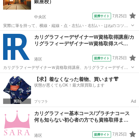
銀座校）
フレッシュしながら墨を摺り、自分だ...
7月25日
提携サイト
中央区
実際に筆を持って、横線・縦線・点・左払い・右払い・はねのコツな
どを学びます。昨今の挨拶文やお礼状は、ほとんどが印刷で、筆を使
東京
中央区
その他
カリグラフィーデザイナーW資格取得講座/カ
って文字を書く機会が少なくなってきています。こんな時代だからこ
リグラフィーデザイナーW資格取得スペ…
そ、心からの感謝の気持ちを美しい文字で...
7月25日
提携サイト
港区
カリグラフィーデザイナーＷ資格取得講座、カリグラフィーデザイナ
ーＷ資格取得スペシャル講座ではカリグラフィーの歴史、カリグラフ
東京
港区
デッサン
【求】着なくなった着物、買います👘
ィーのフォントの種類、カリグラフィーを使う仕事やテクニックを学
状態が悪くてもOK！最大限買取します
び、実際に書き方の練習も出来る講座とな...
Ad
プリフラ
カリグラフィー基本コース/プラチナコース
何も知らない初心者の方でも資格取得ま…
7月25日
提携サイト
港区