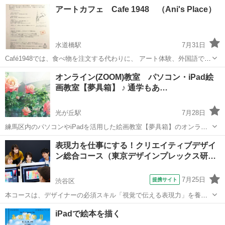
スクールは、皆がお好きな時、お好きな時間に通って頂けるスクール
東京
中央区
馬喰町駅
その他
アートスクール
アートカフェ Cafe 1948 （Ani's Place）
として開校いたしました♪ お子様と一緒に、講師も日々楽しみながら
制作をしております。...
水道橋駅
7月31日
Café1948では、食べ物を注文する代わりに、 アート体験、外国語での
コミュニケーション、 セルフケア、未来の自分や大切な人への手紙、
東京
文京区
水道橋駅
水彩画
アート
オンライン(ZOOM)教室 パソコン・iPad絵
ブックセラピーなどを予約注文します。 その中のアート体験というの
画教室【夢具箱】 ♪ 通学もあ…
はコラージュ、...
光が丘駅
7月28日
練馬区内のパソコンやiPadを活用した絵画教室【夢具箱】のオンライ
ン教室です。 「ZOOM」という会議システムを活用して、自宅にいな
東京
練馬区
光が丘駅
その他
ペンタブレット
表現力を仕事にする！クリエイティブデザイ
がら教室と同様の授業が受けられます。 講師からのメールを受け取る
ン総合コース（東京デザインプレックス研…
だけでインストー...
7月25日
提携サイト
渋谷区
本コースは、デザイナーの必須スキル「視覚で伝える表現力」を養成
していきます。授業では、クライアントワークで重要となるデザイン
東京
渋谷区
デッサン
iPadで絵本を描く
力（カラーイメージ表現／フォトイメージ表現／ラフイメージ表現）