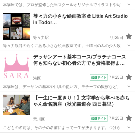
本講座では、プロが監修した当スクールオリジナルでイラストや写真
も添えた分かりやすいテキスト使用しています。 そのため、全く知識
東京
港区
デッサン
等々力の小さな絵画教室🎨 Little Art Studio
が無い方からでも問題なく学ぶことができます。 プラチナコースの場
in Todor…
合、ご卒業と同時に資格が取得でき、...
等々力駅
7月25日
等々力渓谷の近くにある小さな絵画教室です。土曜日のみの少人数の
教室です。 10時30分〜12時30分 大人の方のクラスです。（中高生も
東京
世田谷区
等々力駅
絵画
絵画教室
デッサンアート基本コース/プラチナコース
可） 14時〜16時30分 小学生のクラスです。（中高生も可） 高齢の
何も知らない初心者の方でも資格取得ま…
方、障がいのあ...
7月25日
提携サイト
港区
本講座は、デッサンの基本や用具の使い方、モチーフの観察など、デ
ッサンの基礎的な事から学び、「カップ」などの比較的簡単なデッサ
東京
港区
デッサン
【一生に一度きり！】文字学から学べる赤ち
ンから始め、最終的には風景や人物のデッサンまでマスター可能な講
ゃん命名講座（秋光書道会 西日暮里）
座です。 今まで絵を描く経験が無かった...
7月25日
提携サイト
荒川区
こどもの名前は、その子の名前によって一生が決まります。つけられ
た漢字の意味をよく理解しないでつけたりすると、子供にとっても、