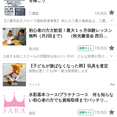
を描こう
頂きます。
三鷹駅
7月25日
【三鷹市自主グループ講師派遣事業】 私たち三鷹人物画会は、三鷹・
武蔵野を中心に活動する絵画の同好会です。 11月4日（水曜日）に、
東京
三鷹市
三鷹駅
デッサン
無料
初心者の方大歓迎！最大１ヶ月体験レッスン
一般の方も参加できる人物画の講習会を開きます。 今回のテーマは画
無料（月2回まで） （秋光書道会 西日…
材です。油絵具、水彩...
7月25日
提携サイト
荒川区
入校する前にスクールの雰囲気を知りたい方や、どんな指導が受けら
れるか知っておきたい方には無料体験からどうぞ！ ※フリーダイヤル
東京
荒川区
その他
【子どもが遊ばなくなった🧸】玩具を査定
にてお電話下さい。特に日程の指定はなく、柔軟に日程調整をさせて
状態が悪くてもOK！最大限買取します
頂きます。
Ad
プリフラ
水彩基本コース/プラチナコース 何も知らな
い初心者の方でも資格取得までバッチリ…
7月25日
提携サイト
港区