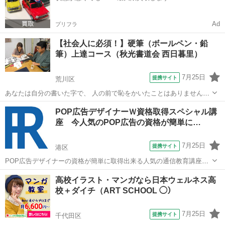
Ad
プリフラ
【社会人に必須！】硬筆（ボールペン・鉛
筆）上達コース（秋光書道会 西日暮里）
7月25日
提携サイト
荒川区
あなたは自分の書いた字で、 人の前で恥をかいたことはありません
か。 汚い字は、心も閉じます。 会社やプライベートで文字を書くと
東京
荒川区
その他
POP広告デザイナーＷ資格取得スペシャル講
き、 自分の悪筆が仕事やお付き合いに支障をもたらしている と感じる
座 今人気のPOP広告の資格が簡単に…
ことはありませんか。 文字を...
7月25日
提携サイト
港区
POP広告デザイナーの資格が簡単に取得出来る人気の通信教育講座で
す。受講生満足度1位の通信教育POP広告デザイナー講座以外にも多数
東京
港区
イラスト
高校イラスト・マンガなら日本ウェルネス高
の講座を御用意。ほとんどの講座が資格協会認定講座！！卒業するだ
校＋ダイチ（ART SCHOOL ◯）
けで100%資格が取得出来る講座...
7月25日
提携サイト
千代田区