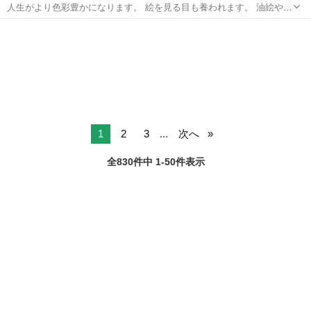
人生がより色彩豊かになります。 絵を見る目も養われます。 油絵や水
彩画の描き方お教えします。 場所は講師の西東京自宅か、お近くであ
東京
武蔵野市
西武柳沢駅
絵画
絵の具
れば受講者のご自宅等でお教えします。 2～3回程度で、8号サイズだ
と概ね1枚描くこ...
1
2
3
...
次へ
全830件中 1-50件表示