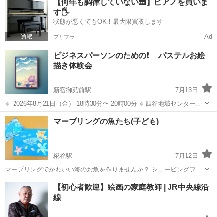
【何年も調律していない🎹】ピアノを買いま
す。時間厳守でお願いします 🔹絵心がない方のため、全く初めてさ
す🖐️
ん大歓迎の...
状態が悪くてもOK！最大限買取します
Ad
プリフラ
ビジネスパーソンのための❗️ パステルお絵
描き体験会
新宿御苑前駅
7月13日
🔹 2026年8月21日（金） 18時30分〜 20時00分 🔹四谷地域センター11
階・集会室3 （※開始時間に遅れますと予定作品が終わらない場合が
東京
新宿区
新宿御苑前駅
その他
お絵描き
マーブリングの魚たち(子ども)
あります。時間厳守でお願いします） 🔹絵心がない方のため、全く
初...
糀谷駅
7月12日
マーブリングでかわいい海のお魚を作りませんか？ シェービングフォ
ームを使うので小さいお子さんでもできますよ〜。 ▪日時∶7/20(月・
東京
大田区
糀谷駅
その他
マーブリング
【初心者歓迎】絵画の家庭教師 | JR中央線沿
祝)、25(土)、26(日)、8/1(土) ：13時～、15時半～(日・祝日のみ) ▪...
線