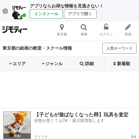
アプリならお得な情報を見逃さない！
インストール
アプリで開く
東京都
検索
ログイン
投稿
東京都の絵画の教室・スクール情報
人気キーワード
エリア
ジャンル
詳細
新着順
【子どもが遊ばなくなった🧸】玩具を査定
状態が悪くてもOK！最大限買取します
Ad
プリフラ