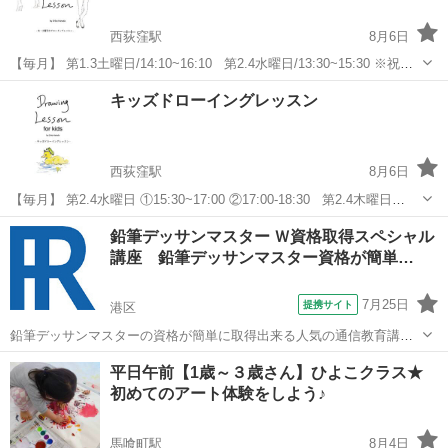
西荻窪駅
8月6日
【毎月】 第1.3土曜日/14:10~16:10 第2.4水曜日/13:30~15:30 ※祝日
や年末年始・お盆時期など開催日がイレギュラーとなることがありま
東京
杉並区
西荻窪駅
イラスト
クロッキー
キッズドローイングレッスン
すので、下記の予定をご確認ください。 2026年...
西荻窪駅
8月6日
【毎月】 第2.4水曜日 ①15:30~17:00 ②17:00-18:30 第2.4木曜日
17:00-18:30 場所：アトリエ・ハコ @atelierhaco01 東京都杉並区西荻
東京
杉並区
西荻窪駅
水彩画
西荻
鉛筆デッサンマスター Ｗ資格取得スペシャル
南...
講座 鉛筆デッサンマスター資格が簡単…
7月25日
提携サイト
港区
鉛筆デッサンマスターの資格が簡単に取得出来る人気の通信教育講座
です。受講生満足度1位の通信教育鉛筆デッサンマスター講座以外にも
東京
港区
デッサン
平日午前【1歳～３歳さん】ひよこクラス★
多数の講座を御用意。ほとんどの講座が資格協会認定講座！！卒業す
初めてのアート体験をしよう♪
るだけで100%資格が取得出来る講座...
馬喰町駅
8月4日