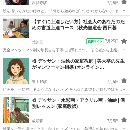
吉祥寺駅
7月5日
絵を描いてみたいけれど、 「何から始めればいいかわからない」 そん
なふうに感じていませんか？ アートの家庭教師サービス「奏彩(かない
東京
吉祥寺駅
絵画
レッスン
【すぐに上達したい方】社会人のあなたのた
ろ)」では、アートをもっと楽しく、もっと自由に学べるよう、お一人
めの書道上達コース（秋光書道会 西日暮…
おひとりのペースに...
7月25日
提携サイト
荒川区
完全マンツーマン制で塾長自ら丁寧に指導します。 初心者から上級者
まで、 その人に合わせて教授しますので、 安心して学んでいただけま
東京
荒川区
その他
🎨 デッサン・油絵の家庭教師 | 美大卒の先生
す。 書は自分磨きの年齢に関係ない高尚な趣味です。 皇室でも書の稽
がマンツーマン指導 (オンライン…
古は大切な講義です。 ...
東中野駅
7月5日
絵画を上手に描けるようになりたい 🖌️ そんなご希望をお持ちではあり
ませんか❓ アートの家庭教師サービス「奏彩(かないろ)」では、アート
東京
中野区
東中野駅
絵画
レッスン
🎨 デッサン・水彩画・アクリル画・油絵 | 個
をもっと楽しく、もっと自由に学べるよう、お一人おひとりのペース
別レッスン (家庭教師)
に合わせたレッスン...
成増駅
7月5日
絵画を上手に描けるようになりたい 🖌️ そんなご希望をお持ちではあり