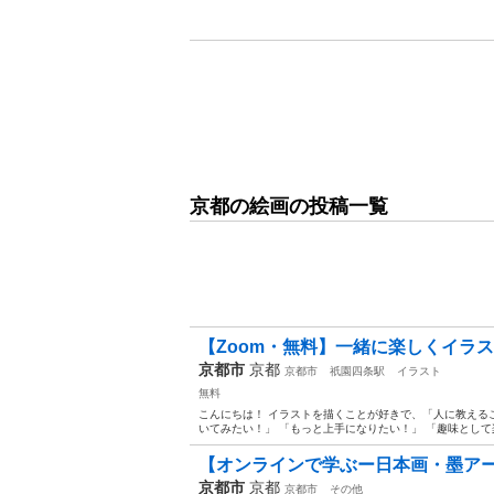
京都の絵画の投稿一覧
【Zoom・無料】一緒に楽しくイラス
京都市
京都
京都市
祇園四条駅
イラスト
無料
こんにちは！ イラストを描くことが好きで、「人に教える
いてみたい！」 「もっと上手になりたい！」 「趣味として楽
【オンラインで学ぶー日本画・墨アー
京都市
京都
京都市
その他