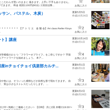
にこだわらず思いのままに 描きます。上手い下手もありません。
。 料金 初回1100円(90分) ２回目以降...
お気に入り
更新5月5日
ッサン、パステル、木炭）
作成10月24日
2
 【ア ト リ エ 金 陽 会】Art class Atelier Kinyo
.
お気に入り
更新10月14日
ート】講座
作成9月1日
4
何学模様のひとつ「フラワーオブライフ」をご存じですか？ 宇宙
アートワークを始めましょう。 本ア...
お気に入り
更新9月1日
inチョイチョイ倶楽部カルチ...
作成9月1日
3
絵や色には、そういった感情などが自然な形で現れてきます。 自
 実は小さなストレスだったりします。 ...
お気に入り
更新8月2日
作成8月28日
3
験受付け中✨気軽にご連絡ください✨ 【日時】 月に2回 木曜の19:00〜