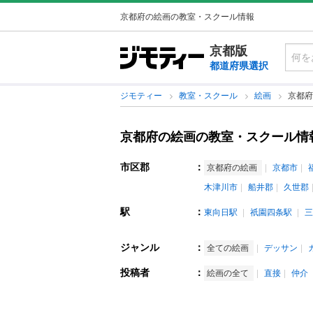
京都府の絵画の教室・スクール情報
京都版
都道府県選択
ジモティー
教室・スクール
絵画
京都府
京都府の絵画の教室・スクール情
市区郡
：
京都府の絵画
京都市
木津川市
船井郡
久世郡
駅
：
東向日駅
祇園四条駅
三
ジャンル
：
全ての絵画
デッサン
投稿者
：
絵画の全て
直接
仲介