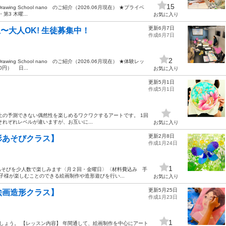
15
g School nano のご紹介（2026.06月現在） ★プライベ
3 木曜...
お気に入り
更新6月7日
〜大人OK! 生徒募集中！
作成6月7日
2
g School nano のご紹介（2026.06月現在） ★体験レッ
円） 日...
お気に入り
更新5月1日
作成5月1日
上の予測できない偶然性を楽しめるワクワクするアートです。 1回
れぞれレベルが違いますが、お互いに...
お気に入り
更新2月8日
形あそびクラス】
作成1月24日
1
あそびを少人数で楽しみます〈月２回・金曜日〉〈材料費込み 手
子様が楽しむことのできる絵画制作や造形遊びを行い...
お気に入り
更新5月25日
絵画造形クラス】
作成1月23日
1
しょう。 【レッスン内容】 年間通して、絵画制作を中心にアート