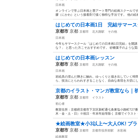
日本画
オンラインで学ぶ日本画と墨アート専門の絵画スクールです
膠（にかわ）という接着剤で描く独特な手法です。 他の絵画
はじめての日本画1日 完結サマース
京都市
京都
京都市
北大路駅
その他
日本画
今年もサマースクール「はじめての日本画1日完結」を開講
な？」 と思った方こそおすすめです。 砂糖菓子のような質感
はじめての日本画レッスン
京都市
京都
京都市
北大路駅
その他
日本画
岩絵具の澄んだ輝きに触れ、ゆっくりと描き出していく時間
ら、技法にとらわれすぎることなく、自由な表現を大切にして
京都のイラスト・マンガ教室なら｜
京都市
京都
京都市
イラスト
初心者
教室住所：京都府京都市下京区新町通七条東塩小路町727番地
木・金・土・日）※祝日・年末年始等除く 京都でイラスト・
★絵画教室★小3以上〜大人OK! プ
京都市
京都
京都市
京都市役所前駅
水彩画
絵画教室