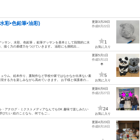
更新3月29日
水彩•色鉛筆•油彩)
作成8月22日
1
ッサン、水彩、色鉛筆 」鉛筆デッサンを基本として段階的に水
描く力の基礎力をつけていきます。 油彩にも挑戦出...
お気に入り
更新5月1日
作成5月1日
5
リュウム、絵本作り、藁制作など学校や家ではなかなか出来ない素
する力を楽しみながら高めていきます。 お子様と保護者の...
お気に入り
更新6月6日
作成2月27日
24
ル・アナログ・ミクストメディアなんでもOK 趣味で楽しみたい
びたい 絵のことなら、何でもご...
お気に入り
更新4月23日
作成8月16日