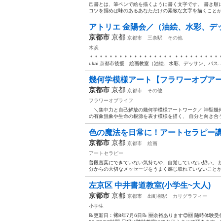
己書とは、筆ペンで絵を描くように書く文字です。 書き順
コツを掴めば味のあるあなただけの素敵な文字を描くことができます
アトリエ 金陽会／（油絵、水彩、デ
京都市
京都
京都市
三条駅
その他
木炭
＊＊＊＊＊＊＊＊＊＊＊＊＊＊＊＊＊ ＊＊＊＊＊＊＊＊＊＊＊＊＊＊＊＊＊
ukai 京都市後援 絵画教室（油絵、水彩、デッサン、パス..
幾何学模様アート【フラワーオブア
京都市
京都
京都市
その他
フラワーオブライフ
＼集中力と自己解放の幾何学模様アートワーク／ 神聖幾
の有象無象や生命の根源を表す模様を描く、 自分と向き合う
色の魔法を日常に！アートセラピー講座
京都市
京都
京都市
絵画
アートセラピー
普段言葉にできていない気持ちや、自覚していない想い。 
分からの大切なメッセージをうまく感じ取れていないことが、
左京区 中井書道教室(小学生~大人)
京都市
京都
京都市
出町柳駅
カリグラフィー
小学生
📝更新日︰㋿8年7月6日📝 🆕余裕あります😊🆕 随時体