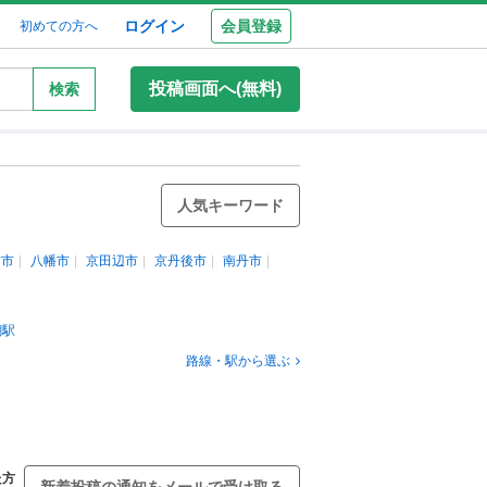
ログイン
会員登録
初めての方へ
投稿画面へ(無料)
検索
人気キーワード
京市
八幡市
京田辺市
京丹後市
南丹市
醐駅
路線・駅から選ぶ
た方
新着投稿の通知をメールで受け取る