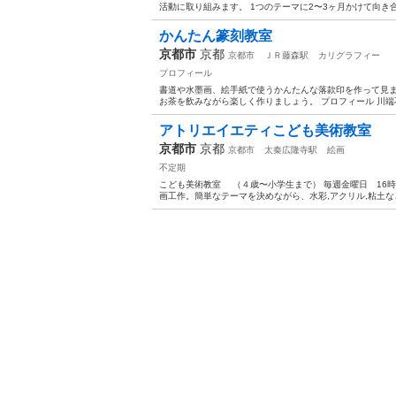
活動に取り組みます。 1つのテーマに2〜3ヶ月かけて向き合
かんたん篆刻教室
京都市
京都
京都市
ＪＲ藤森駅
カリグラフィー
プロフィール
書道や水墨画、絵手紙で使うかんたんな落款印を作って見
お茶を飲みながら楽しく作りましょう。 プロフィール 川端不
アトリエイエティこども美術教室
京都市
京都
京都市
太秦広隆寺駅
絵画
不定期
こども美術教室 （４歳〜小学生まで） 毎週金曜日 1
画工作。簡単なテーマを決めながら、水彩,アクリル,粘土な