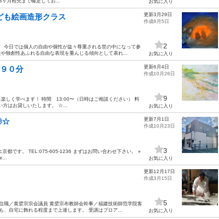
3ヶ月程先まで確定してお...
お気に入り
更新3月29日
sこども絵画造形クラス
作成6月5日
2
。 今日では個人の自由や個性が益々尊重される世の中になって参
や独創性あふれる自由な表現を重んじる傾向として表れ...
お気に入り
更新6月4日
ン ９０分
作成10月26日
9
しく学べます！ 時間 13:00〜（日時はご相談ください） 料
方はお貸しいたします。 ☆...
お気に入り
更新7月1日
◎☆
作成10月23日
3
。 TEL:075-605-1236 まずはお問い合わせ下さい。 ⭐︎
...
お気に入り
更新12月17日
作成3月15日
5
寺住職／黄檗宗宗会議員 黄檗宗布教師会幹事／福建技術師范学院客
も、自宅に飾れる程度まで上達します。 受講はプロア...
お気に入り