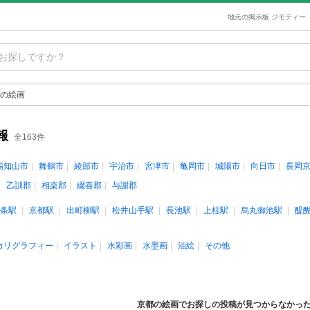
地元の掲示板 ジモティー
の絵画
報
全163件
福知山市
舞鶴市
綾部市
宇治市
宮津市
亀岡市
城陽市
向日市
長岡
乙訓郡
相楽郡
綴喜郡
与謝郡
条駅
京都駅
出町柳駅
松井山手駅
長池駅
上桂駅
烏丸御池駅
醍
カリグラフィー
イラスト
水彩画
水墨画
油絵
その他
京都の絵画でお探しの投稿が見つからなかっ