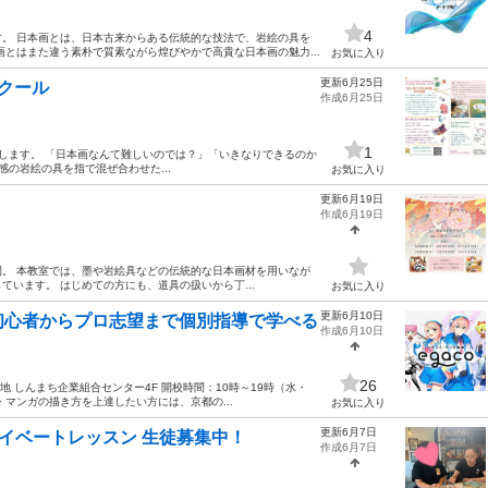
4
。 日本画とは、日本古来からある伝統的な技法で、岩絵の具を
とはまた違う素朴で質素ながら煌びやかで高貴な日本画の魅力...
お気に入り
更新6月25日
クール
作成6月25日
1
します。 「日本画なんて難しいのでは？」「いきなりできるのか
の岩絵の具を指で混ぜ合わせた...
お気に入り
更新6月19日
作成6月19日
。 本教室では、墨や岩絵具などの伝統的な日本画材を用いなが
います。 はじめての方にも、道具の扱いから丁...
お気に入り
更新6月10日
初心者からプロ志望まで個別指導で学べる
作成6月10日
26
 しんまち企業組合センター4F 開校時間：10時～19時（水・
マンガの描き方を上達したい方には、京都の...
お気に入り
更新6月7日
ライベートレッスン 生徒募集中！
作成6月7日