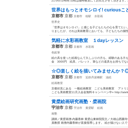
21:00の2時間 日程は随時教室にてお伝えさせて頂きます。
世界はもっとオモシロイ! curiou
京都市
京都
京都市
桂駅
水彩画
世界史
「世界はオモシロイ!」と感じる子どもたちの心を育てたい
りましたが、それは美術教育においても、子どもたちの個性
気軽に水彩画教室 １dayレッス
京都市
京都
京都市
水彩画
色鉛筆
絵の具を使った絵画なんて久しぶりの方も、経験のある方も楽
金 3000円 絵具、パレット、筆などの道具をお持ちでない
☆◎楽しく絵を描いてみませんか？
京都市
京都
京都市
近鉄丹波橋駅
油絵
絵画教室
京都伏見にある 一般絵画教室 こども美術教室 アトリエ京都です
こども美術教室11月入会金無料キャンペーン中⭐︎ http://atelie
黄檗絵画研究画塾・檗画院
宇治市
京都
宇治市
黄檗駅
絵画
画塾
講師／黄檗画僧-内藤香林 黄檗山東林院院主／大雄山西圓
員教授 画僧内藤香林が直接指導します。 絵が描けない人で