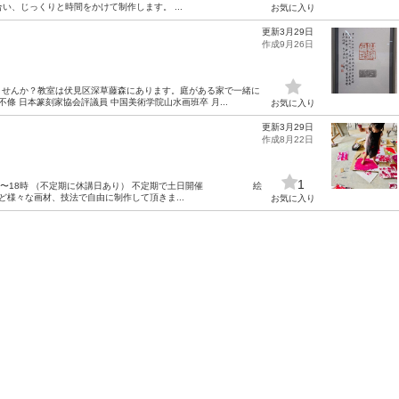
い、じっくりと時間をかけて制作します。 ...
お気に入り
更新3月29日
作成9月26日
ませんか？教室は伏見区深草藤森にあります。庭がある家で一緒に
條 日本篆刻家協会評議員 中国美術学院山水画班卒 月...
お気に入り
更新3月29日
作成8月22日
1
6時〜18時 （不定期に休講日あり） 不定期で土日開催 絵
ど様々な画材、技法で自由に制作して頂きま...
お気に入り