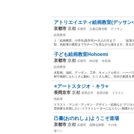
アトリエイエティ絵画教室(デッサン•
京都市
京都
京都市
太秦広隆寺駅
デッサン
絵画教室
１「絵画教室」小学生(高学年)〜大人の方まで 「鉛筆デ
彩、色鉛筆の着彩までモチーフを見ながら描きます。見る力、
子ども絵画教室Hohoemi
京都市
京都
京都市
椥辻駅
水彩画
絵画教室
水彩画、油絵、デッサン、工作、キャンドル作り、ハーバ
材や画材にもたくさん触れ、たくさん感じ、自分の創造を表現
⭐アートスタジオ・キラ⭐
長岡京市
京都
長岡京市
長岡京駅
イラスト
色鉛筆
イラスト・マンガ・デッサン・デザイン・絵画など デジタ
芸術家を目指したい イラストレーターになりたい 基礎から学
己書(おのれしょ)ようこそ道場
京都市
京都
京都市
国際会館駅
その他
筆ペン