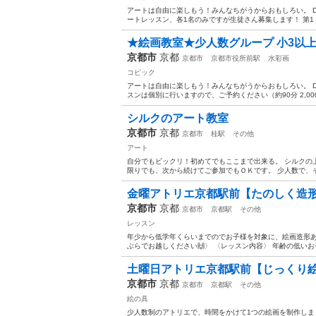
アートは自由に楽しもう！みんなちがうからおもしろい。 Drawin
ートレッスン、各1名のみですが生徒さん募集します！ 第1・第
★絵画教室★少人数グループ 小3以上
京都市
京都
京都市
京都市役所前駅
水彩画
コピック
アートは自由に楽しもう！みんなちがうからおもしろい。 Drawin
スンは個別に行いますので、ご予約ください（約90分 2,000
シルクのアート教室
京都市
京都
京都市
桂駅
その他
アート
自分でもビックリ！初めてでもここまで出来る。 シルクの
限りでも、次から続けてご参加でもＯＫです。 少人数で、そ
金曜アトリエ京都駅前【たのしく造
京都市
京都
京都市
京都駅
その他
レッスン
年少から低学年くらいまでのでお子様を対象に、絵画造形
ぶらでお越しください🙌〉 〈レッスン内容〉 年齢の低いお
土曜日アトリエ京都駅前【じっくり
京都市
京都
京都市
京都駅
その他
絵の具
少人数制のアトリエで、時間をかけて1つの絵画を制作しま