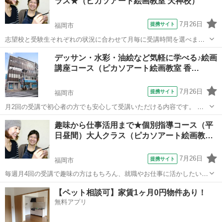
ラス★（ピカソアート絵画教室 天神校）
7月26日
提携サイト
福岡市
志望校と受験生それぞれの状況に合わせて月毎に受講時間を選べま
す。九州産業大学芸術学部や福岡教育大学美術科など特に地元の芸術
福岡
福岡市
デッサン
デッサン・水彩・油絵など気軽に学べる♪絵画
系大学・短大の現役合格に力を入れています。 １８年間の合格実績で
講座コース（ピカソアート絵画教室 香…
一人ひとりの志望校に合わせた個別カリキ...
7月26日
提携サイト
福岡市
月2回の受講で初心者の方でも安心して受講いただける内容です。 大
人基礎クラスではデッサンと水彩を順を追って、大人応用クラスでは
福岡
福岡市
デッサン
趣味から仕事活用まで★個別指導コース（平
パステル・アクリル・油絵・色鉛筆など使いたい画材で自由に学べま
日昼間）大人クラス（ピカソアート絵画教…
す！ 心地よいＢＧＭが流れるアトリエ...
7月26日
提携サイト
福岡市
毎週月4回の受講で趣味の方はもちろん、就職やお仕事に活かしたい方
などあなたの目的に合わせた個別カリキュラムを組んで指導します。
福岡
福岡市
デッサン
【ペット相談可】家賃1ヶ月0円物件あり！
デッサンから水彩、油絵など使いたい画材やどういう仕事に活かした
無料アプリ
いのかなど気軽に相談できカリキュラ...