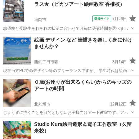
ラス★（ピカソアート絵画教室 香椎校）
自由な造形では発想力、独創性を引き出し...
7月26日
提携サイト
福岡市
志望校と受験生それぞれの状況に合わせて月毎に受講時間を選べま
す。九州産業大学芸術学部や福岡教育大学美術科など特に地元の芸術
福岡
福岡市
デッサン
絵画 デザイン など 筆描きを楽しく身に付け
系大学・短大の現役合格に力を入れています。 １８年間の合格実績で
ませんか？
一人ひとりの志望校に合わせた個別カリキ...
西鉄二日市駅
3月14日
現在当方PCでのデザイン等のフリーランスですが、 学生時代は絵画な
どを描いてました。 それなりに色々賞は頂きました。 美大出ではない
福岡
太宰府市
西鉄二日市駅
絵画
美大
０歳(お座りが出来るくらい)からのキッズの
ですが、 当時は武蔵野美大に行きたいと思ってた時もありました。 3
アートの時間
枚目の画像はインディーズ...
北九州市
12月12日
じょうずに描くことを目的としないお子様向けアート教室です。アー
トに取り組むことは生活を豊かにするだけはなく、お子様の好奇心の
福岡
北九州市
絵画
アート
Studio Kura絵画造形＆電子工作教室（久留
目が育て、自ら学ぶ基礎を作ります。 小倉南区長尾でレッスンさせて
米校）
いただきます。(駐車場ございます。...