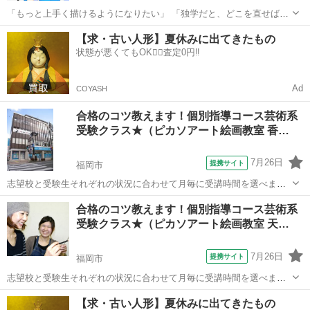
「もっと上手く描けるようになりたい」 「独学だと、どこを直せばい
いのかわからない」 「好きなキャラクターを思い通りに描けるように
福岡
福岡市
博多駅
イラスト
無料
【求・古い人形】夏休みに出てきたもの
なりたい」 そんな方へ。 博多駅から徒歩3～5分のイラスト・マンガ教
状態が悪くてもOK🙆‍♀️査定0円‼️
室「egac...
Ad
COYASH
合格のコツ教えます！個別指導コース芸術系
受験クラス★（ピカソアート絵画教室 香…
7月26日
提携サイト
福岡市
志望校と受験生それぞれの状況に合わせて月毎に受講時間を選べま
す。 美大・短大はもちろんのこと、九州高校デザイン科や大宰府高校
福岡
福岡市
デッサン
合格のコツ教えます！個別指導コース芸術系
など地元の芸術系高校にも力を入れています。 １８年間の合格実績で
受験クラス★（ピカソアート絵画教室 天…
一人ひとりの志望校に合わせた個別カリ...
7月26日
提携サイト
福岡市
志望校と受験生それぞれの状況に合わせて月毎に受講時間を選べま
す。 美大・短大はもちろんのこと、九州高校デザイン科や大宰府高校
福岡
福岡市
デッサン
【求・古い人形】夏休みに出てきたもの
など地元の芸術系高校にも力を入れています。 １８年間の合格実績で