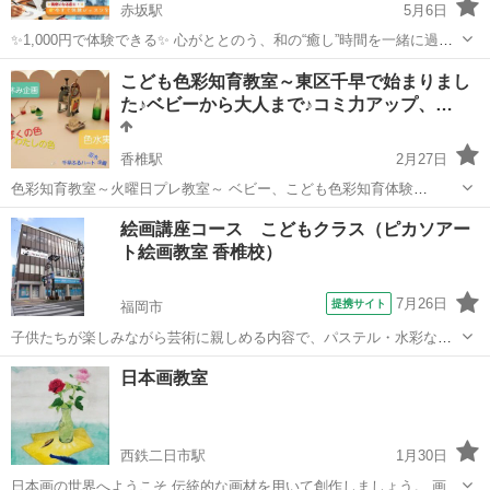
赤坂駅
5月6日
✨1,000円で体験できる✨ 心がととのう、和の“癒し”時間を一緒に過ご
しませんか？ ⸻ ■こんな方にぴったりです！ 👩絵に自信がなくて
福岡
福岡市
赤坂駅
その他
日本画
こども色彩知育教室～東区千早で始まりまし
も、何か描いてみたい！ 👨新しい趣味を見つけたい！ 👩‍🦳静かな...
た♪ベビーから大人まで♪コミ力アップ、…
香椎駅
2月27日
色彩知育教室～火曜日プレ教室～ ベビー、こども色彩知育体験
@1,100円 🎨ベビー色彩知育教室@6,600円 ママとベビー(2ヵ月
福岡
福岡市
香椎駅
その他
知育
絵画講座コース こどもクラス（ピカソアー
～3歳) 🎨こども色彩知育教室@6,600円 4歳～12歳 🎨...
ト絵画教室 香椎校）
7月26日
提携サイト
福岡市
子供たちが楽しみながら芸術に親しめる内容で、パステル・水彩など
の絵を中心に、粘土・工作など幅広く芸術を学んでいきます。（5〜12
福岡
福岡市
デッサン
日本画教室
歳対象）
西鉄二日市駅
1月30日
日本画の世界へようこそ 伝統的な画材を用いて創作しましょう。 画材