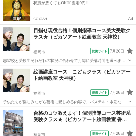
状態が悪くてもOK🙆‍♀️査定0円‼️
一人ひとりの志望校に合わせた個別カリ...
Ad
COYASH
目指せ現役合格！個別指導コース美大受験ク
ラス★（ピカソアート絵画教室 天神校）
7月26日
提携サイト
福岡市
志望校と受験生それぞれの状況に合わせて月毎に受講時間を選べま
す。九州産業大学芸術学部や福岡教育大学美術科など特に地元の芸術
福岡
福岡市
デッサン
絵画講座コース こどもクラス（ピカソアー
系大学・短大の現役合格に力を入れています。 １８年間の合格実績で
ト絵画教室 天神校）
一人ひとりの志望校に合わせた個別カリキ...
7月26日
提携サイト
福岡市
子供たちが楽しみながら芸術に親しめる内容で、パステル・水彩など
の絵を中心に、粘土・工作など幅広く芸術を学んでいきます。（5〜12
福岡
福岡市
デッサン
合格のコツ教えます！個別指導コース芸術系
歳対象）
受験クラス★（ピカソアート絵画教室 香…
7月26日
提携サイト
福岡市