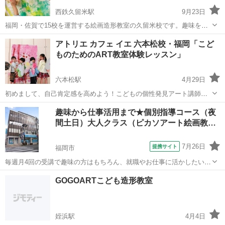
西鉄久留米駅
9月23日
福岡・佐賀で15校を運営する絵画造形教室の久留米校です。趣味を探
してらっしゃる方から、本格的に絵画を勉強したい方・受験生まで幅
福岡
久留米市
西鉄久留米駅
絵画
電子工作
アトリエ カフェ イエ 六本松校・福岡「こど
広く対応しています。 子どもの絵画造形教室は独自のカリキュラムで
ものためのART教室体験レッスン」
絵画と造形の両方からお子さまの創...
六本松駅
4月29日
初めまして、自己肯定感を高めよう！こどもの個性発見アート講師！
TAKEKOです。 「こどものためのART教室」を主宰しています。 大阪
福岡
福岡市
六本松駅
その他
趣味から仕事活用まで★個別指導コース（夜
芸術大学卒、結婚後、カワイ絵画造形講師を経て現在 アトリエカフ
間土日）大人クラス（ピカソアート絵画教…
ェイエ 六本松校、原...
7月26日
提携サイト
福岡市
毎週月4回の受講で趣味の方はもちろん、就職やお仕事に活かしたい方
などあなたの目的に合わせた個別カリキュラムを組んで指導します。
福岡
福岡市
デッサン
GOGOARTこども造形教室
デッサンから水彩、油絵など使いたい画材やどういう仕事に活かした
いのかなど気軽に相談できカリキュラ...
姪浜駅
4月4日