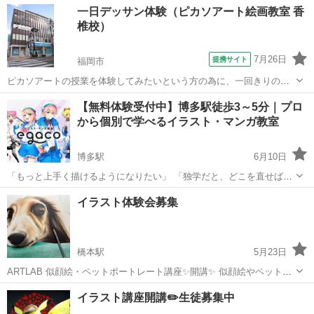
福岡
福岡市
唐人町駅
水彩画
一日デッサン体験（ピカソアート絵画教室 香
帯 AM10:00〜12:00（日）（月）（火）（水） PM ...
椎校）
7月26日
提携サイト
福岡市
ピカソアートの授業を体験してみたいという方の為に、一回きりのデ
ッサン体験授業を行います。本格的な鉛筆デッサンの描き方でモチー
福岡
福岡市
デッサン
【無料体験受付中】博多駅徒歩3～5分｜プロ
フを完成させます。体験された方には通常授業の入会特典もアリ！
から個別で学べるイラスト・マンガ教室
博多駅
6月10日
「もっと上手く描けるようになりたい」 「独学だと、どこを直せばい
いのかわからない」 「好きなキャラクターを思い通りに描けるように
福岡
福岡市
博多駅
イラスト
無料
イラスト体験会募集
なりたい」 そんな方へ。 博多駅から徒歩3～5分のイラスト・マンガ教
室「egac...
橋本駅
5月23日
ARTLAB 似顔絵・ペットポートレート講座✨開講✨ 似顔絵やペット
（愛犬・猫）を中心に、 デジタル・アナログ両方でやさしく学べる講
福岡
福岡市
橋本駅
イラスト
似顔絵
イラスト講座開講✏️生徒募集中
座です。 絵が初めての方も大歓迎です。 これまで2万人以上の似顔絵
を描いてきた経験をも...