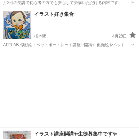
月2回の受講で初心者の方でも安心して受講いただける内容です。 大
人基礎クラスではデッサンと水彩を順を追って、大人応用クラスでは
福岡
福岡市
デッサン
イラスト好き集合
パステル・アクリル・油絵・色鉛筆など使いたい画材で自由に学べま
す！ 心地よいＢＧＭが流れるアトリエ...
橋本駅
4月28日
ARTLAB 似顔絵・ペットポートレート講座✨開講✨ 似顔絵やペット
（愛犬・猫）を中心に、 デジタル・アナログ両方でやさしく学べる講
福岡
福岡市
橋本駅
イラスト
似顔絵
座です。 絵が初めての方も大歓迎です。 これまで2万人以上の似顔絵
を描いてきた経験をも...
イラスト講座開講✨生徒募集中です✨