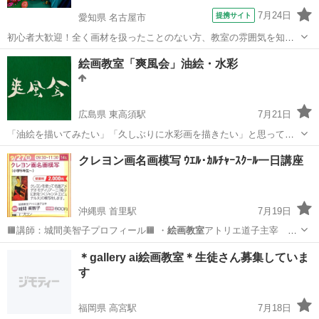
7月24日
提携サイト
愛知県 名古屋市
初心者大歓迎！全く画材を扱ったことのない方、教室の雰囲気を知り
たい方、お気軽にお尋ね下さい。二時間程ですが、丁寧にご指導いた
愛知
名古屋市
デッサン
絵画教室「爽風会」油絵・水彩
します。使って見たいと長年思っていた画材等ございましたら、この
機会に是非とも。 ご予約は下記まで。ご...
広島県 東高須駅
7月21日
「油絵を描いてみたい」「久しぶりに水彩画を描きたい」と思ってい
る方はいませんか？ゆっくり取り組みたい方や初心者の方にも丁寧に
広島
広島市
東高須駅
油絵
水彩
クレヨン画名画模写 ｳｴﾙ･ｶﾙﾁｬｰｽｸｰﾙ一日講座
ご指導いたします。 道具や描きたいものを含めご相談に応じます。
月・水・土曜日の13：00〜15：0...
沖縄県 首里駅
7月19日
🟧講師：城間美智子プロフィール🟧 ・
絵画教室
アトリエ道子主宰
・九州産業大学…
沖縄
那覇市
首里駅
その他
カルチャー
＊gallery ai絵画教室＊生徒さん募集していま
す
福岡県 高宮駅
7月18日