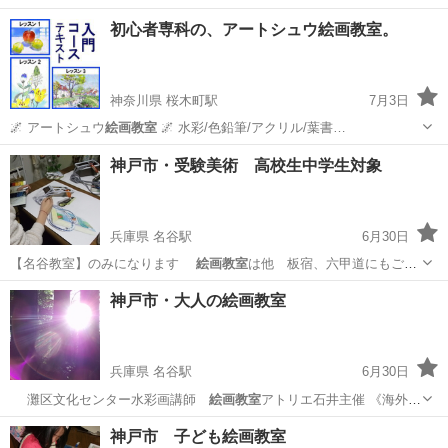
デッサンと水彩を順を追って学べるので、無理なく基本的な絵画の知
福岡
福岡市
デッサン
初心者専科の、アートシュウ絵画教室。
識と技術を身に付けられます。 自分のペースで学べて振替もできる、
初心者の方でも安心して絵画を楽しめ...
神奈川県 桜木町駅
7月3日
🌌 アートシュウ
絵画教室
🌌 水彩/色鉛筆/アクリル/葉書…
神奈川
横浜市
桜木町駅
水彩画
絵画教室
神戸市・受験美術 高校生中学生対象
兵庫県 名谷駅
6月30日
【名谷教室】のみになります
絵画教室
は他 板宿、六甲道にもござ
います …
兵庫
神戸市
名谷駅
塾
絵画教室
神戸市・大人の絵画教室
兵庫県 名谷駅
6月30日
灘区文化センター水彩画講師
絵画教室
アトリエ石井主催 《海外ア
ートフェ…
兵庫
神戸市
名谷駅
絵画
絵画教室
神戸市 子ども絵画教室