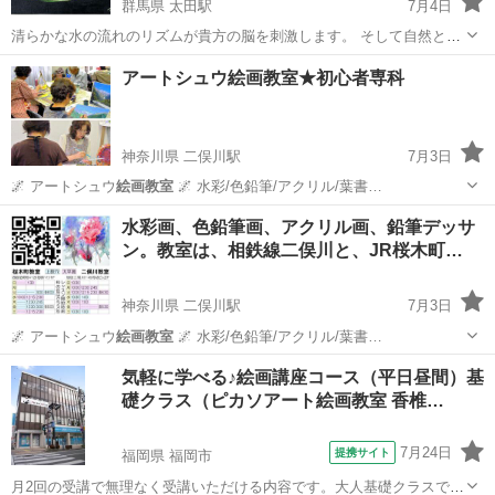
群馬県 太田駅
7月4日
清らかな水の流れのリズムが貴方の脳を刺激します。 そして自然との
一体感が生まれ世界に一枚の絵が生まれます。 教室開催日 毎月 第
群馬
太田市
太田駅
油絵
絵画教室
アートシュウ絵画教室★初心者専科
二・第三日曜日 天候による変更有り 翌週への移行又は屋内制作 受講
時間 ...
神奈川県 二俣川駅
7月3日
🌌 アートシュウ
絵画教室
🌌 水彩/色鉛筆/アクリル/葉書…
神奈川
横浜市
二俣川駅
水彩画
絵画教室
水彩画、色鉛筆画、アクリル画、鉛筆デッサ
ン。教室は、相鉄線二俣川と、JR桜木町…
神奈川県 二俣川駅
7月3日
🌌 アートシュウ
絵画教室
🌌 水彩/色鉛筆/アクリル/葉書…
神奈川
横浜市
二俣川駅
水彩画
鉛筆
気軽に学べる♪絵画講座コース（平日昼間）基
礎クラス（ピカソアート絵画教室 香椎…
7月24日
提携サイト
福岡県 福岡市
月2回の受講で無理なく受講いただける内容です。大人基礎クラスでは