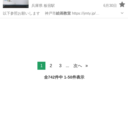
兵庫県 板宿駅
6月30日
以下参照お願いします 神戸市
絵画教室
https://jmty.jp/…
兵庫
神戸市
板宿駅
水彩画
1
2
3
...
次へ
全742件中 1-50件表示