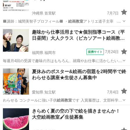
沖縄県 首里駅
7月7日
🟧講師：城間美智子プロフィール🟧 ・
絵画教室
アトリエ道子主宰
・九州産業大学…
沖縄
那覇市
首里駅
水彩画
カルチャー
趣味から仕事活用まで★個別指導コース（平
日昼間）大人クラス（ピカソアート絵画教…
7月24日
提携サイト
福岡県 福岡市
毎週月4回の受講で趣味の方はもちろん、就職やお仕事に活かしたい方
などあなたの目的に合わせた個別カリキュラムを組んで指導します。
福岡
福岡市
デッサン
夏休みのポスター&絵画の宿題を2時間半で終
デッサンから水彩、油絵など使いたい画材やどういう仕事に活かした
わらせる講座​★生徒さん募集中
いのかなど気軽に相談できカリキュラ...
愛知県 知立駅
7月4日
わらせる コンクールに強い子供
絵画教室
です 入賞履歴は、文部科学…
愛知
知立市
知立駅
絵画
夏休み
きらめく夏の空の下で絵を描きませんか！
大空絵画教室🖌生徒募集