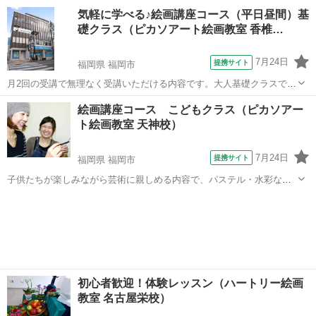
の絵を中心に、粘土・工作など幅広く芸術を学んでいきます。（5〜12
福岡
福岡市
デッサン
気軽に学べる♪絵画講座コース（平日昼間）基
歳対象）
礎クラス（ピカソアート絵画教室 香椎…
7月24日
提携サイト
福岡県 福岡市
月2回の受講で無理なく受講いただける内容です。大人基礎クラスでは
デッサンと水彩を順を追って学べるので、無理なく基本的な絵画の知
福岡
福岡市
その他
絵画講座コース こどもクラス（ピカソアー
識と技術を身に付けられます。 自分のペースで学べて振替もできる、
ト絵画教室 天神校）
初心者の方でも安心して絵画を楽しめ...
7月24日
提携サイト
福岡県 福岡市
子供たちが楽しみながら芸術に親しめる内容で、パステル・水彩など
の絵を中心に、粘土・工作など幅広く芸術を学んでいきます。（5〜12
福岡
福岡市
デッサン
歳対象）
初心者歓迎！体験レッスン（ハートリー絵画
教室 名古屋栄校）