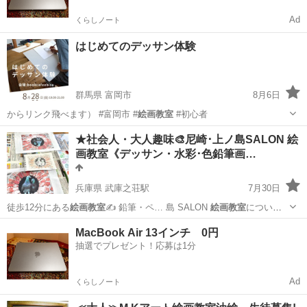
Ad
くらしノート
はじめてのデッサン体験
群馬県 富岡市
8月6日
からリンク飛べます） #富岡市 #
絵画教室
#初心者
群馬
富岡市
デッサン
プロフィール
★社会人・大人趣味🎨尼崎･上ノ島SALON 絵
画教室《デッサン・水彩･色鉛筆画…
兵庫県 武庫之荘駅
7月30日
徒歩12分にある
絵画教室
✍️ 鉛筆・ペ… 島 SALON
絵画教室
について
… 島 SALON
絵画教室
では、自己表現や… 島 SALON
絵画教室
でたく
兵庫
尼崎市
武庫之荘駅
デッサン
パース
MacBook Air 13インチ 0円
さんのスケ…
抽選でプレゼント！応募は1分
Ad
くらしノート