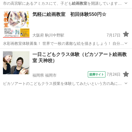
市の高宮駅にあるアミカスにて、子ども
絵画教室
を開講しています！
小学生を中心と…
福岡
福岡市
高宮駅
絵画
アミカス
気軽に絵画教室 初回体験550円☆
大阪府 駒川中野駅
7月17日
水彩画教室体験募集！ 世界で一枚の素敵な絵を描きましょう！ 自分ら
しい味がある水彩画が描けますよ。 絵画は年齢関係なく、一生の趣味
大阪
大阪市
駒川中野駅
水彩画
会館
一日こどもクラス体験（ピカソアート絵画教
として楽しめます。 初心者でも大丈夫！ コンクール入賞経験豊富な画
室 天神校）
家...
7月24日
提携サイト
福岡県 福岡市
ピカソアートのこどもクラス授業を体験してみたいという方の為に、
一回きりの体験授業を行います。
福岡
福岡市
デッサン