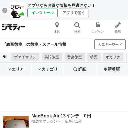
アプリならお得な情報を見逃さない！
インストール
アプリで開く
全国
検索
ログイン
投稿
「絵画教室」の教室・スクール情報
人気キーワード
ヴァイオリン
英語教室
音楽教室
幼児
オカリナ
エリア
カテゴリ
詳細
新着順
MacBook Air 13インチ 0円
抽選でプレゼント！応募は1分