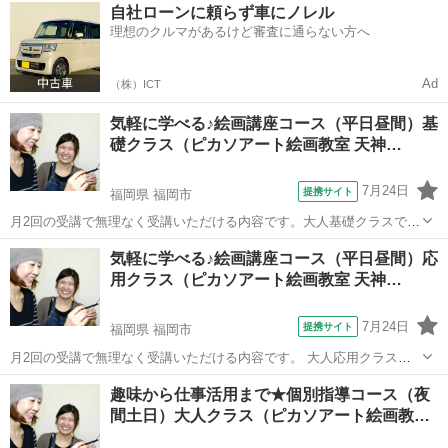
愛知
名古屋市
デッサン
自社ローンに頼らず車にノレル
人1人の個性を大切に指導します。休んでしまっても他クラスに振り替
理想のクルマがあるけど審査に通らない方へ
えOK。経験者の方には、より絵画...
Ad
（株）ICT
気軽に学べる♪絵画講座コース（平日昼間）基
礎クラス（ピカソアート絵画教室 天神…
7月24日
提携サイト
福岡県 福岡市
月2回の受講で無理なく受講いただける内容です。大人基礎クラスでは
デッサンと水彩を順を追って学べるので、無理なく基本的な絵画の知
福岡
福岡市
その他
気軽に学べる♪絵画講座コース（平日昼間）応
識と技術を身に付けられます。 自分のペースで学べて振替もできる、
用クラス（ピカソアート絵画教室 天神…
初心者の方でも安心して絵画を楽しめ...
7月24日
提携サイト
福岡県 福岡市
月2回の受講で無理なく受講いただける内容です。 大人応用クラスで
はパステル・アクリル・油絵・色鉛筆など使いたい画材で自由に学べ
福岡
福岡市
デッサン
趣味から仕事活用まで★個別指導コース（夜
ます。基礎クラスで学んだ基本を土台に、画材それぞれの性質や特徴
間土日）大人クラス（ピカソアート絵画教…
に合った技術を身に付けられます。 自...