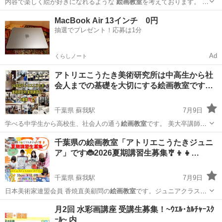
内容で楽しく絵が好きになれるような
絵画教室
を考えております。 ま
ずはお気軽に…
北海道
帯広市
柏林台駅
絵画
お絵描き
MacBook Air 13インチ 0円
抽選でプレゼント！応募は1分
Ad
くらしノート
アトリエこうたき美術研究所は中高生から社
会人までの基礎を大切にする絵画教室です…
千葉県 蘇我駅
7月9日
学べる中学生から高校生、社会人の通う
絵画教室
です。 美大卒講師と
現在芸大などに…
千葉
千葉市
蘇我駅
デッサン
美大
千葉県の絵画教室「アトリエこうたきジュニ
ア」です🐞2026夏期講習生募集🎐👦👧…
千葉県 蘇我駅
7月9日
日本美術家連盟会員 香焼直美顧問の
絵画教室
です。ジュニアクラスは
絵画コンクール…
千葉
千葉市
蘇我駅
水彩画
美大
月2回 水彩画講座 受講生募集！~ｳｴﾙ･ｶﾙﾁｬｰｽｸ
ｰﾙ~ 内