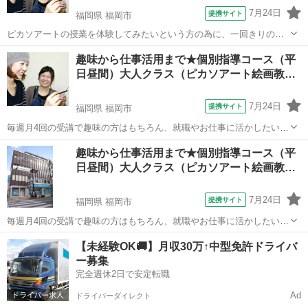
7月24日
提携サイト
福岡県 福岡市
ピカソアートの授業を体験してみたいという方の為に、一回きりのデ
ッサン体験授業を行います。本格的な鉛筆デッサンの描き方でモチー
福岡
福岡市
デッサン
趣味から仕事活用まで★個別指導コース（平
フを完成させます。体験された方には通常授業の入会特典もアリ！
日昼間）大人クラス（ピカソアート絵画教…
7月24日
提携サイト
福岡県 福岡市
毎週月4回の受講で趣味の方はもちろん、就職やお仕事に活かしたい方
などあなたの目的に合わせた個別カリキュラムを組んで指導します。
福岡
福岡市
デッサン
趣味から仕事活用まで★個別指導コース（平
デッサンから水彩、油絵など使いたい画材やどういう仕事に活かした
日昼間）大人クラス（ピカソアート絵画教…
いのかなど気軽に相談できカリキュラ...
7月24日
提携サイト
福岡県 福岡市
毎週月4回の受講で趣味の方はもちろん、就職やお仕事に活かしたい方
などあなたの目的に合わせた個別カリキュラムを組んで指導します。
福岡
福岡市
デッサン
【未経験OK🚚】月収30万↑中型免許ドライバ
デッサンから水彩、油絵など使いたい画材やどういう仕事に活かした
ー募集
いのかなど気軽に相談できカリキュラ...
完全週休2日で安定転職
Ad
ドライバーダイレクト