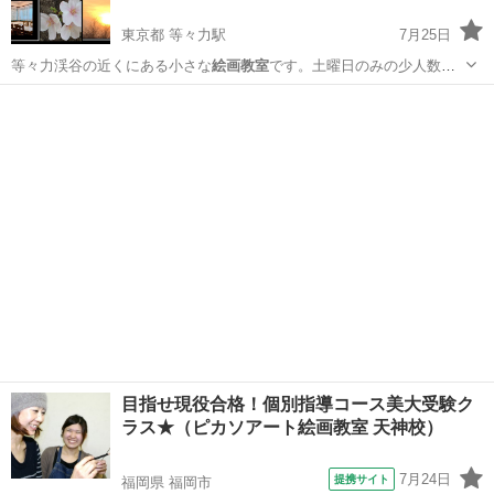
東京都 等々力駅
7月25日
等々力渓谷の近くにある小さな
絵画教室
です。土曜日のみの少人数の
教室です。…
東京
世田谷区
等々力駅
絵画
絵画教室
目指せ現役合格！個別指導コース美大受験ク
ラス★（ピカソアート絵画教室 天神校）
7月24日
提携サイト
福岡県 福岡市