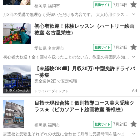
7月24日
提携サイト
福岡県 福岡市
月2回の受講で無理なく受講いただける内容です。 大人応用クラスで
はパステル・アクリル・油絵・色鉛筆など使いたい画材で自由に学べ
福岡
福岡市
デッサン
初心者歓迎！体験レッスン（ハートリー絵画
ます。基礎クラスで学んだ基本を土台に、画材それぞれの性質や特徴
教室 名古屋栄校）
に合った技術を身に付けられます。 自...
7月24日
提携サイト
愛知県 名古屋市
初心者大歓迎！全く画材を扱ったことのない方、教室の雰囲気を知り
たい方、お気軽にお尋ね下さい。二時間程ですが、丁寧にご指導いた
愛知
名古屋市
デッサン
【未経験OK🚚】月収30万↑中型免許ドライバ
します。使って見たいと長年思っていた画材等ございましたら、この
ー募集
機会に是非とも。 ご予約は下記まで。ご...
完全週休2日で安定転職
Ad
ドライバーダイレクト
目指せ現役合格！個別指導コース美大受験ク
ラス★（ピカソアート絵画教室 香椎校）
7月24日
提携サイト
福岡県 福岡市
志望校と受験生それぞれの状況に合わせて月毎に受講時間を選べま