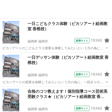
一日こどもクラス体験（ピカソアート絵画教
室 香椎校）
7月24日
提携サイト
福岡県 福岡市
ピカソアートのこどもクラス授業を体験してみたいという方の為に、
一回きりの体験授業を行います。
福岡
福岡市
デッサン
一日デッサン体験（ピカソアート絵画教室 香
椎校）
7月24日
提携サイト
福岡県 福岡市
ピカソアートの授業を体験してみたいという方の為に、一回きりのデ
ッサン体験授業を行います。本格的な鉛筆デッサンの描き方でモチー
福岡
福岡市
デッサン
合格のコツ教えます！個別指導コース芸術系
フを完成させます。体験された方には通常授業の入会特典もアリ！
受験クラス★（ピカソアート絵画教室 香…
7月24日
提携サイト
福岡県 福岡市