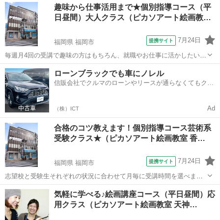
福岡
福岡市
デッサン
趣味から仕事活用まで★個別指導コース（平
パステル・アクリル・油絵・色鉛筆など使いたい画材で自由に学べま
日昼間）大人クラス（ピカソアート絵画教…
す！ 心地よいＢＧＭが流れるアトリエ...
7月24日
提携サイト
福岡県 福岡市
毎週月4回の受講で趣味の方はもちろん、就職やお仕事に活かしたい方
などあなたの目的に合わせた個別カリキュラムを組んで指導します。
福岡
福岡市
デッサン
ローンブラックでも車にノレル
デッサンから水彩、油絵など使いたい画材やどういう仕事に活かした
信販会社でクルマのローンやリースが通らなくてもクル
いのかなど気軽に相談できカリキュラ...
マをご利用いただけるサービスがあります！
Ad
（株）ICT
合格のコツ教えます！個別指導コース芸術系
受験クラス★（ピカソアート絵画教室 香…
7月24日
提携サイト
福岡県 福岡市
志望校と受験生それぞれの状況に合わせて月毎に受講時間を選べま
す。 美大・短大はもちろんのこと、九州高校デザイン科や大宰府高校
福岡
福岡市
デッサン
気軽に学べる♪絵画講座コース（平日昼間）応
など地元の芸術系高校にも力を入れています。 １８年間の合格実績で
用クラス（ピカソアート絵画教室 天神…
一人ひとりの志望校に合わせた個別カリ...