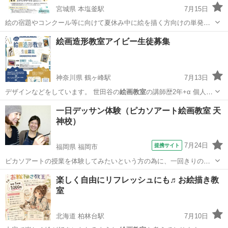
宮城県 本塩釜駅
7月15日
絵の宿題やコンクール等に向けて夏休み中に絵を描く方向けの単発教
室です。 おうちで描いているものを完成させたい、描き方を相談した
宮城
塩竈市
本塩釜駅
絵画
絵画教室
絵画造形教室アイビー生徒募集
いなど、宿題以外の内容もお気軽にご相談ください。 先生が一人一人
の描きたいものに合わせアドバイ...
神奈川県 鶴ヶ峰駅
7月13日
デザインなどをしています。 世田谷の
絵画教室
の講師歴2年+α 個人宅
訪問レッスン…
神奈川
横浜市
鶴ヶ峰駅
絵画
鉛筆画
一日デッサン体験（ピカソアート絵画教室 天
神校）
7月24日
提携サイト
福岡県 福岡市
ピカソアートの授業を体験してみたいという方の為に、一回きりのデ
ッサン体験授業を行います。本格的な鉛筆デッサンの描き方でモチー
福岡
福岡市
デッサン
楽しく自由にリフレッシュにも♬お絵描き教
フを完成させます。体験された方には通常授業の入会特典もアリ！
室
北海道 柏林台駅
7月10日