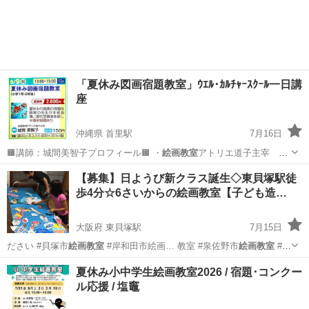
「夏休み図画宿題教室」ｳｴﾙ･ｶﾙﾁｬｰｽｸｰﾙ一日講
座
沖縄県 首里駅
7月16日
🟧講師：城間美智子プロフィール🟧 ・
絵画教室
アトリエ道子主宰
・九州産業大学…
沖縄
那覇市
首里駅
その他
美智子
【募集】日ようび新クラス誕生◇東貝塚駅徒
歩4分☆6さいからの絵画教室【子ども造…
大阪府 東貝塚駅
7月15日
ださい #貝塚市
絵画教室
#岸和田市絵画… 教室 #泉佐野市
絵画教室
#熊
取町絵画教…
大阪
貝塚市
東貝塚駅
水彩画
クラス
夏休み小中学生絵画教室2026 / 宿題･コンクー
ル応援 / 塩竈