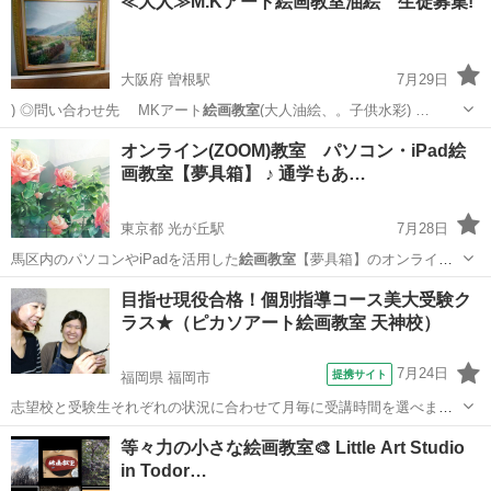
≪大人≫M.Kアート絵画教室油絵 生徒募集!
大阪府 曽根駅
7月29日
) ◎問い合わせ先 MKアート
絵画教室
(大人油絵、。子供水彩) …
大阪
豊中市
曽根駅
絵画
アート
オンライン(ZOOM)教室 パソコン・iPad絵
画教室【夢具箱】 ♪ 通学もあ…
東京都 光が丘駅
7月28日
馬区内のパソコンやiPadを活用した
絵画教室
【夢具箱】のオンライン
教室です。 …
東京
練馬区
光が丘駅
その他
ペンタブレット
目指せ現役合格！個別指導コース美大受験ク
ラス★（ピカソアート絵画教室 天神校）
7月24日
提携サイト
福岡県 福岡市
志望校と受験生それぞれの状況に合わせて月毎に受講時間を選べま
す。九州産業大学芸術学部や福岡教育大学美術科など特に地元の芸術
福岡
福岡市
デッサン
等々力の小さな絵画教室🎨 Little Art Studio
系大学・短大の現役合格に力を入れています。 １８年間の合格実績で
in Todor…
一人ひとりの志望校に合わせた個別カリキ...