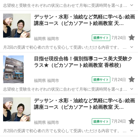
志望校と受験生それぞれの状況に合わせて月毎に受講時間を選べま
す。九州産業大学芸術学部や福岡教育大学美術科など特に地元の芸術
福岡
福岡市
デッサン
デッサン・水彩・油絵など気軽に学べる♪絵画
系大学・短大の現役合格に力を入れています。 １８年間の合格実績で
講座コース（ピカソアート絵画教室 天…
一人ひとりの志望校に合わせた個別カリキ...
7月24日
提携サイト
福岡県 福岡市
月2回の受講で初心者の方でも安心して受講いただける内容です。 大
人基礎クラスではデッサンと水彩を順を追って、大人応用クラスでは
福岡
福岡市
デッサン
目指せ現役合格！個別指導コース美大受験ク
パステル・アクリル・油絵・色鉛筆など使いたい画材で自由に学べま
ラス★（ピカソアート絵画教室 香椎校）
す！ 心地よいＢＧＭが流れるアトリエ...
7月24日
提携サイト
福岡県 福岡市
志望校と受験生それぞれの状況に合わせて月毎に受講時間を選べま
す。九州産業大学芸術学部や福岡教育大学美術科など特に地元の芸術
福岡
福岡市
デッサン
デッサン・水彩・油絵など気軽に学べる♪絵画
系大学・短大の現役合格に力を入れています。 １８年間の合格実績で
講座コース（ピカソアート絵画教室 天…
一人ひとりの志望校に合わせた個別カリキ...
7月24日
提携サイト
福岡県 福岡市
月2回の受講で初心者の方でも安心して受講いただける内容です。 大
人基礎クラスではデッサンと水彩を順を追って、大人応用クラスでは