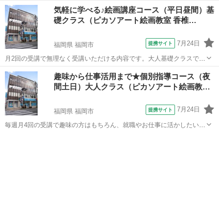
気軽に学べる♪絵画講座コース（平日昼間）基
礎クラス（ピカソアート絵画教室 香椎…
7月24日
提携サイト
福岡県 福岡市
月2回の受講で無理なく受講いただける内容です。大人基礎クラスでは
デッサンと水彩を順を追って学べるので、無理なく基本的な絵画の知
福岡
福岡市
デッサン
趣味から仕事活用まで★個別指導コース（夜
識と技術を身に付けられます。 自分のペースで学べて振替もできる、
間土日）大人クラス（ピカソアート絵画教…
初心者の方でも安心して絵画を楽しめ...
7月24日
提携サイト
福岡県 福岡市
毎週月4回の受講で趣味の方はもちろん、就職やお仕事に活かしたい方
などあなたの目的に合わせた個別カリキュラムを組んで指導します。
福岡
福岡市
デッサン
デッサンから水彩、油絵など使いたい画材やどういう仕事に活かした
いのかなど気軽に相談できカリキュラ...