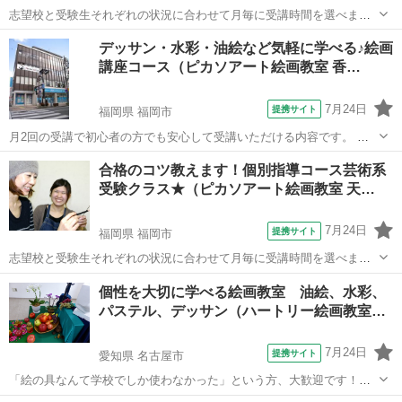
志望校と受験生それぞれの状況に合わせて月毎に受講時間を選べま
す。 美大・短大はもちろんのこと、九州高校デザイン科や大宰府高校
福岡
福岡市
デッサン
デッサン・水彩・油絵など気軽に学べる♪絵画
など地元の芸術系高校にも力を入れています。 １８年間の合格実績で
講座コース（ピカソアート絵画教室 香…
一人ひとりの志望校に合わせた個別カリ...
7月24日
提携サイト
福岡県 福岡市
月2回の受講で初心者の方でも安心して受講いただける内容です。 大
人基礎クラスではデッサンと水彩を順を追って、大人応用クラスでは
福岡
福岡市
デッサン
合格のコツ教えます！個別指導コース芸術系
パステル・アクリル・油絵・色鉛筆など使いたい画材で自由に学べま
受験クラス★（ピカソアート絵画教室 天…
す！ 心地よいＢＧＭが流れるアトリエ...
7月24日
提携サイト
福岡県 福岡市
志望校と受験生それぞれの状況に合わせて月毎に受講時間を選べま
す。 美大・短大はもちろんのこと、九州高校デザイン科や大宰府高校
福岡
福岡市
デッサン
個性を大切に学べる絵画教室 油絵、水彩、
など地元の芸術系高校にも力を入れています。 １８年間の合格実績で
パステル、デッサン（ハートリー絵画教室…
一人ひとりの志望校に合わせた個別カリ...
7月24日
提携サイト
愛知県 名古屋市
「絵の具なんて学校でしか使わなかった」という方、大歓迎です！絵
画の基本から、絵を描く事の喜びまで。 1クラス８名迄の少人数制。1