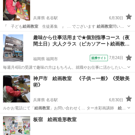
兵庫県 名谷駅
6月30日
『 子ども
絵画教室
生徒募集 』 … でございます
絵画教室
問い合
わせと書い…
兵庫
神戸市
名谷駅
絵画
絵画教室
趣味から仕事活用まで★個別指導コース（夜
間土日）大人クラス（ピカソアート絵画教…
7月24日
提携サイト
福岡県 福岡市
毎週月4回の受講で趣味の方はもちろん、就職やお仕事に活かしたい方
などあなたの目的に合わせた個別カリキュラムを組んで指導します。
福岡
福岡市
デッサン
神戸市 絵画教室 《子供～一般》《受験美
デッサンから水彩、油絵など使いたい画材やどういう仕事に活かした
術》
いのかなど気軽に相談できカリキュラ...
兵庫県 名谷駅
6月30日
ルかお電話にて「
絵画教室
」お問い合わせく… ター水彩画講師
絵画
教室
アトリエ石井主催…
兵庫
神戸市
名谷駅
絵画
絵画教室
板宿 絵画造形教室