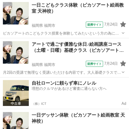
す。九州産業大学芸術学部や福岡教育大学美術科など特に地元の芸術
福岡
福岡市
デッサン
一日こどもクラス体験（ピカソアート絵画教
系大学・短大の現役合格に力を入れています。 １８年間の合格実績で
室 天神校）
一人ひとりの志望校に合わせた個別カリキ...
7月24日
提携サイト
福岡県 福岡市
ピカソアートのこどもクラス授業を体験してみたいという方の為に、
一回きりの体験授業を行います。
福岡
福岡市
デッサン
アートで過ごす優雅な休日♪絵画講座コース
（土曜・日曜）基礎クラス（ピカソアート…
7月24日
提携サイト
福岡県 福岡市
月2回の受講で無理なく受講いただける内容です。大人基礎クラスでは
デッサンと水彩を順を追って学べるので、無理なく基本的な絵画の知
福岡
福岡市
その他
自社ローンに頼らず車にノレル
識と技術を身に付けられます。 自分のペースで学べて振替もできる、
理想のクルマがあるけど審査に通らない方へ
初心者の方でも安心して絵画を楽しめ...
Ad
（株）ICT
一日デッサン体験（ピカソアート絵画教室 天
神校）