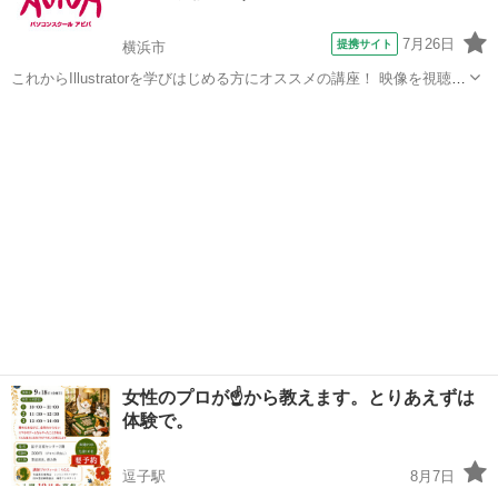
7月26日
提携サイト
横浜市
これからIllustratorを学びはじめる方にオススメの講座！ 映像を視聴し
ながら操作を行い、操作の基本からIllustratorの醍醐味である図形やイ
神奈川
横浜市
Illustrator
ラストの描画、レイアウトの際に必用なスキルを学習していきます。
実際...
女性のプロが☝️から教えます。とりあえずは
体験で。
逗子駅
8月7日