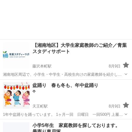
【湘南地区】大学生家庭教師のご紹介／青葉
スタディサポート
藤沢本町駅
8月9日
湘南地区周辺で、小学生・中学生・高校生向けの家庭教師を紹介して
います😊 まずは無料相談（30分）だけでも大歓迎です！ ・勉強方法
神奈川
藤沢市
藤沢本町駅
家庭教師
湘南
盆踊り 春も冬も、年中盆踊り
がわからない ・成績が伸び悩んでいる ・中学受験を考えている ・塾
と併用したい など、お気軽に...
天王町駅
8月9日
1年中盆踊りを踊っています。 1ヶ月一回 日曜日 一回500円 上履
き 服装自由 笑顔と笑い声に溢れた、とびきりの覇気で元気になれる
神奈川
横浜市
天王町駅
日本舞踊
盆踊り
小学5年生 家庭教師を探しております。
2時間。 近隣の盆踊りイベントの自由参加を 楽しんでいます。 歌詞を
最寄り東戸塚