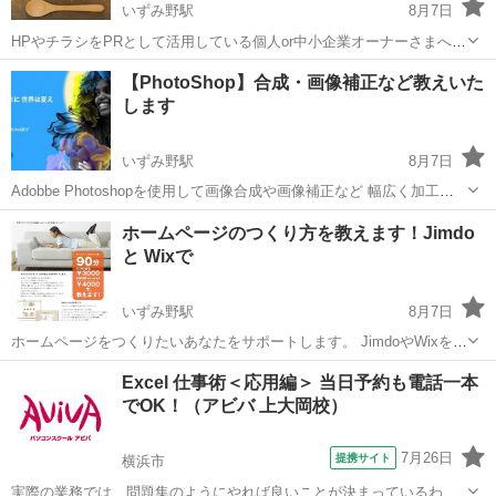
いずみ野駅
8月7日
HPやチラシをPRとして活用している個人or中小企業オーナーさまへ。
今時のデジカメは高性能でしょうか。 ですが、いまいち？！いい商品
神奈川
横浜市
いずみ野駅
写真
WEB
【PhotoShop】合成・画像補正など教えいた
撮影ができない？？？ そんなあなたを！ステキな撮影ができるように
します
サポートいたします。...
いずみ野駅
8月7日
Adobbe Photoshopを使用して画像合成や画像補正など 幅広く加工法
を教えいたします。 印刷入稿・看板出力など仕様に合わせたファイル
神奈川
横浜市
いずみ野駅
パソコン
Adobe
ホームページのつくり方を教えます！Jimdo
の作成方法もOKです。 クライアントから提供された素材を色調補正
と Wixで
して質感...
いずみ野駅
8月7日
ホームページをつくりたいあなたをサポートします。 JimdoやWixを活
用してあなたご自身で ホームページを運営してみませんか。 Web デ
神奈川
横浜市
いずみ野駅
パソコン
Excel 仕事術＜応用編＞ 当日予約も電話一本
ザインの経験はないけど、大切な作品やビジネスを 公開する場所だか
でOK！（アビバ 上大岡校）
らこ...
7月26日
提携サイト
横浜市
実際の業務では、問題集のようにやれば良いことが決まっているわけ