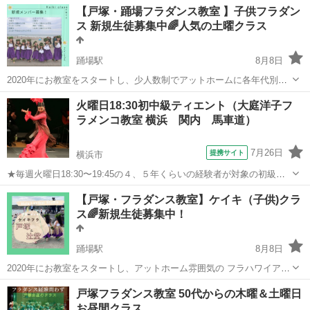
神奈川
横浜市
踊場駅
フラダンス
フラ
【戸塚・踊場フラダンス教室 】子供フラダン
せたい ・“ちゃんと踊れる人”になりたい そんな20代〜50代の方のため
ス 新規生徒募集中🌈人気の土曜クラス
のクラスです。 ...
踊場駅
8月8日
2020年にお教室をスタートし、少人数制でアットホームに各年代別の
クラスでレッスンしています。 ハワイ・カウアイ島のクム（フラの師
神奈川
横浜市
踊場駅
フラダンス
クラス
火曜日18:30初中級ティエント（大庭洋子フ
範）の伝統的な教えをしっかり伝え指導しております。 子供クラスも
ラメンコ教室 横浜 関内 馬車道）
幼児と小学生と年齢経験により...
7月26日
提携サイト
横浜市
★毎週火曜日18:30〜19:45の４、５年くらいの経験者が対象の初級ク
ラスです。 体験（￥3,000）を受け付けていますので、ご希望の方は
神奈川
横浜市
フラメンコ
【戸塚・フラダンス教室】ケイキ（子供)クラ
ぜひお越しください！ ティエントを踊っていく中で、腕、足、マルカ
ス🌈新規生徒募集中！
ヘなどの基礎として重...
踊場駅
8月8日
2020年にお教室をスタートし、アットホーム雰囲気の フラハワイアン
教室です。 少人数制で、ゆっくりじっくりレッスンしてます。 カウア
神奈川
横浜市
踊場駅
ダンス
夏休み
戸塚フラダンス教室 50代からの木曜＆土曜日
イ島のクム（師範）の伝統的な教えをしっかり伝えて指導しておりま
お昼間クラス
す。 🆕新規生徒募集中✨ ...