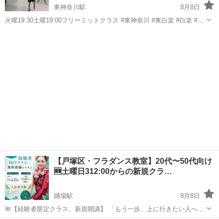
東神奈川駅
8月8日
火曜19:30土曜19:00フリーミットクラス #東神奈川 #東白楽 #白楽 #新
子安 #インストラクター募集中 #反町 #出稽古歓迎 #大口 #反町
神奈川
横浜市
東神奈川駅
空手/他格闘技
ミット
駅 #六角橋 #神大寺 #キックボクシング #ムエタイ #...
【戸塚区・フラダンス教室】20代〜50代向け
🆕土曜日312:00からの新規クラ…
踊場駅
8月8日
🌺【経験者限定クラス、新規開講】 「もう一歩、上に行きたい人へ」
・なんとなく踊るのは卒業したい ・基礎を見直して、もっと綺麗に魅