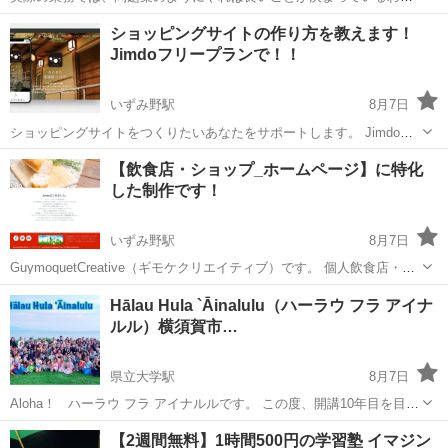
ではありません。 この講座では【よくある上司の指示】からスタート
神奈川
横浜市
エクセル
ショッピングサイトの作り方を教えます！
します。意図を汲み取り、Excelを"使える"人になるための講座です。
Jimdoフリープランで！！
■学習内容■ 業務に直...
いずみ野駅
8月7日
ショッピングサイトをつくりたいあなたをサポートします。 Jimdoフ
リープラン（無償）で ショピングサイトを運営してみませんか。 オリ
神奈川
横浜市
いずみ野駅
パソコン
Wix
【飲食店・ショップ_ホームページ】に特化
ジナル商品販売やコンテンツ制作販売を 手数料を抑えて収益を増やし
した制作です！
たあなたをサポ...
いずみ野駅
8月7日
GuymoquetCreative（ギモケクリエイティブ）です。 個人飲食店・食
品販売SHOPのオーナー様にJimdoでサイト運営をおすすしています。
神奈川
横浜市
いずみ野駅
パソコン
ロゴデザイン
Hālau Hula `Āinalulu（ハーラウ フラ アイナ
専門知識がくてもブログ更新するようにサイトを運営するコトができ
ルル）横須賀市…
ます。...
県立大学駅
8月7日
Aloha！ ハーラウ フラ アイナルルです。 この度、開講10年目を目前
に迎える今年8月に、県立大学駅より徒歩5分の安浦町3丁目に教室を移
神奈川
横須賀市
県立大学駅
フラダンス
フラ
【2週間無料】1時間500円の学習塾 イマジン
転し、リニューアルオープンいたしました。 現在3歳〜70代の約65名