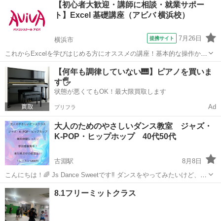
【初心者大歓迎・講師に相談・就業サポー
れます。これにより指導日以外でも不安なく学習することができま
ト】Excel 基礎講座（アビバ 横浜校）
す。定期テスト対策や入試対策など...
7月26日
提携サイト
横浜市
これからExcelを学びはじめる方にオススメの講座！基本的な操作から
関数やグラフ作成など、表計算ソフトであるExcelの醍醐味を学ぶ事が
神奈川
横浜市
エクセル
【何年も調律していない🎹】ピアノを買いま
できる講座です。 ■学習内容■ 基本操作・印刷・ページ設定・書式設
す🖐️
定・効率の良いデー...
状態が悪くてもOK！最大限買取します
Ad
プリフラ
大人のためのやさしいダンス教室 ジャズ・
K-POP・ヒップホップ 40代50代
古淵駅
8月8日
こんにちは！🌈 Js Dance Sweetです‼️ ダンスをやってみたいけど、若
い子ばかりのスタジオは行きづらいし、人数が多いと気後れしちゃう
神奈川
相模原市
古淵駅
ジャズダンス
POP
8.1フリーミットクラス
し、、、そんなお悩みのある方いらっしゃいませんか？ 私...