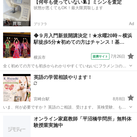
【何年も使っていない🧵】ミシンを査定
ジしてみたい方、ブランクがある方、などプライベートサロン経営・
状態が悪くてもOK！最大限買取します
美容養成校講習が働く女性をサポートしま...
Ad
プリフラ
◆９月入門新規開講決定！★水曜20時～横浜
駅徒歩5分★初めての方はチャンス！基…
7月26日
提携サイト
横浜市
全く初めての方でも初歩からわかりやすくていねいにフラメンコの本
格的な基礎から楽しく学べます。納得しながら理解して体を動かすこ
神奈川
横浜市
フラメンコ
英語の学習相談やります！
とで、やりがいや充実感を感じながら、自然に楽しく正しい基礎が身
につきます。 またストレスも解消し、姿...
宮崎台駅
8月8日
いま、何が必要ですか？ 英語のご相談、受けます。 英検受験、 もう
一度英語やりたい、 〇〇までにこの状態に… まずは相談してみません
神奈川
川崎市
宮崎台駅
英語
状態
オンライン家庭教師「平沼橋学問所」無料体
か？ オンラインで行いますので、どちらにお住まいでも構いません
験授業実施中
(^^)