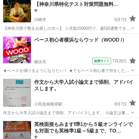
【神奈川県特化テスト対策問題無料…
の生徒さん...
川崎市
8月7日
【神奈川県で塾をお探しの方へ】 ☆月額15000円で、週5回通塾できま
す！他では得られないお得なプランです。 ★毎日の勉強を継続するた
神奈川
川崎市
塾
オンライン
ベース初心者横浜ならウッド（WOOD /）
めの特別な手法がありますので、ぜひお試しください。 ☆9教科に
対...
7月26日
提携サイト
横浜市
★ベースを弾けるようになりたい！ ★でもベース初心者で何をしたら
いいかわからない ★弾きたい曲が難しくて弾けない・・・ ★基礎から
神奈川
横浜市
ベース
作文から大学入試小論文まで添削、アドバイ
しっかり学びたい！ ★みんなと一緒に弾けるようになりたい！ etc...
スします。
など、ベースを始めて...
小田急相模原駅
8月7日
作文から大学入試小論文まで添削、アドバイスします。 小論文は書き
言葉固有の語法があります。学校の授業ではその点を綿密には教えて
神奈川
相模原市
小田急相模原駅
資格
小論文
英検面接もみます❗準1から５級オンラインで
くれません。学校で習うことは起承転結です。それは、小説の構成で
も対面でも英検準1級～5級まで、TO…
あり論文の構成は三段論法です。それは...