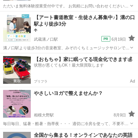
ただいま無料体験授業受付中です。 お気軽にお問い合わせください。
韓国語を、基礎を固めながら会話表現を中心として学んでいきます。
神奈川
大和市
大和駅
韓国語
クラス
【アート書道教室・生徒さん募集中♪】溝の口
全くの初心者対象からある程度の期間勉強した経験者対象までいろい
駅より徒歩3分
ろなクラスがありま...
武蔵溝ノ口駅
6月19日
溝ノ口駅より徒歩3分の音楽教室、みぞのくちミュージックサロンです
♪ 水曜日・日曜日に開講中の【アート書道教室】では、 体験レッスン
神奈川
川崎市
武蔵溝ノ口駅
書道
アート
【おもちゃ】家に眠ってる現金化できます💰
を行なっております。 「楽しく筆が学べる！」と大人気のコースで
状態が悪くてもOK！最大限買取します
す。 是非、...
Ad
プリフラ
やさしいヨガで整えませんか？
相模大野駅
8月9日
毎日毎日、猛暑・酷暑・熱帯夜・・・ 適切に冷房を使って、不要不急
の外出を避けていたら⇒運動不足で身体が重い・糖質過多の食生活 室
神奈川
相模原市
相模大野駅
ヨガ
糖質
全国から集まる！オンラインであなたの英語
内と戸外の温度差で自律神経のバランスも崩れて、夜も眠れない。 そ