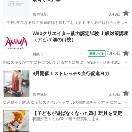
一緒...
東戸塚駅
8月9日
小学校5年生なる娘の家庭教師を探しております 主な教科は社会or理科
です。 進め方は娘の状態を見ていただき先生のご判断で進めて頂けれ
神奈川
横浜市
東戸塚駅
家庭教師
先生
Webクリエイター能力認定試験 上級対策講座
ばと存じます。何かコツを掴めればいいのですが… できたら、60分
（アビバ 溝の口校）
1500円交...
7月26日
提携サイト
川崎市
初級スキルがすでに身についている方を対象に、Webページを作成す
る際に重要なHTML4.01とCSSコードの記述スキルの上級レベルのみを
神奈川
川崎市
Webデザイナー
9月開催！ストレッチ&血行促進ヨガ
学びます。Webクリエイター能力認定試験上級の取得が目指せます。
■学習内容■ CS...
東戸塚駅
8月8日
💞運動不足解消 💞姿勢スタイルアップ 💞代謝血流を良くする 💞スト
レス軽減 💞集中力アップ 💞リラックス効果 💞睡眠の質の向上 💞便秘
神奈川
横浜市
東戸塚駅
ヨガ
マインドフルネス
【子どもが遊ばなくなった🧸】玩具を査定
解消 💞肩こり・頭痛の軽減 💞腰痛予防 💞柔軟性アップ 💞自律神経
状態が悪くてもOK！最大限買取します
を...