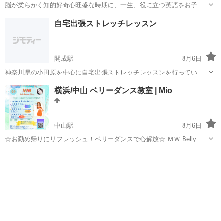
脳が柔らかく知的好奇心旺盛な時期に、一生、役に立つ英語をお子様
に身につけましょう。 日本人である私たちが日本語を自然に身につけ
神奈川
川崎市
その他
自宅出張ストレッチレッスン
てきたように、当学院ではぬり絵や歌、ゲームなどを通して発音やイ
ントネーションを楽しく体感しながら学...
開成駅
8月6日
神奈川県の小田原を中心に自宅出張ストレッチレッスンを行っていま
す ご家族で身体を動かして欲しいけど教室に行ってもらうのは大変な
神奈川
足柄上郡
開成駅
体操
ストレッチ
横浜/中山 ベリーダンス教室 | Mio
どという方はいらっしゃいませんか ご自宅まで伺って難易度も内容も
全てその方向けに組んだ完全プライ...
中山駅
8月6日
☆お勤め帰りにリフレッシュ！ベリーダンスで心解放☆ ＭＷ Belly
Dance Class ～アラブの音楽に乗って"踊る"を楽しむ～ 【会社と家の
神奈川
横浜市
中山駅
ベリーダンス
スタジオ
往復に、ちょっとした物足りなさを感じたら…】 非日常の刺激を求
め...