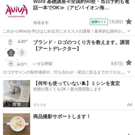
Word 基礎講座≪全国約90校・当日予約も電
て何？ 使ったことないんだけど、どうやってつかうの？ という方も多
話一本でOK≫（アビバ イオン海…
いはず。 ...
7月26日
提携サイト
海老名市
これからWordを学びはじめる方にオススメの講座！基本的な操作から
ビジネス文書作成、印刷方法の設定など文書作成ソフトであるWordの
神奈川
海老名市
ワード
ブランド・ロゴのつくり方を教えます。講習
醍醐味を学ぶ事ができる講座です。 ■学習内容■ 基本操作・文章の入
【アートデレクター】
力・ページ構成・基本的...
いずみ野駅
8月7日
ロゴデザインの制作過程や、打ち合わせ・発注に至るまでのプロセス
は、 デザイン会社によっても様々、また個別のデザイナーによっても
神奈川
横浜市
いずみ野駅
Illustrator
ロゴデザイン
【何年も使っていない🧵】ミシンを査定
異なります。 デザイナーとのミーテイングに知識がなくて躊躇してし
状態が悪くてもOK！最大限買取します
まう。 そんな方をサポートす...
Ad
プリフラ
商品撮影サポートします！