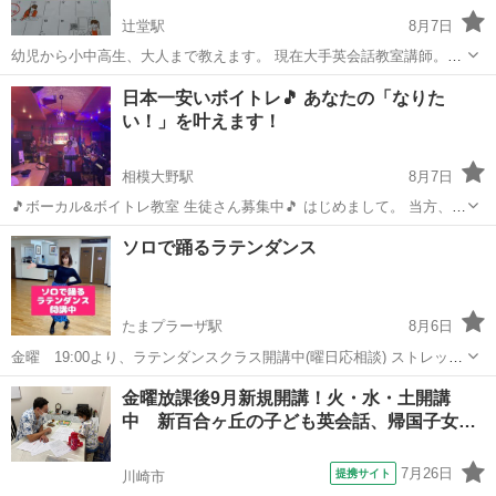
辻堂駅
8月7日
幼児から小中高生、大人まで教えます。 現在大手英会話教室講師。講
師歴１５年。 アメリカ滞在５年、他シンガポールなど５年。計１１
神奈川
藤沢市
辻堂駅
英検
1級
日本一安いボイトレ🎵 あなたの「なりた
年。 アメリカで３人の子供を現地の学校にそれぞれ通わせた経験から
い！」を叶えます！
英語の習得を見てきま...
相模大野駅
8月7日
🎵ボーカル&ボイトレ教室 生徒さん募集中🎵 はじめまして。 当方、町
田をメインに運営しておりますボーカル&ボイトレ教室
神奈川
相模原市
相模大野駅
ボーカル
レッスン
ソロで踊るラテンダンス
「STAR☆PEOPLE」と申します。 当教室では ・歌が上手くなりたい
・高音が楽に出るようにな...
たまプラーザ駅
8月6日
金曜 19:00より、ラテンダンスクラス開講中(曜日応相談) ストレッ
チ、基礎練習から始めて簡単な振り付けへと進んでいきます。 キュー
神奈川
横浜市
たまプラーザ駅
ラテンダンス
ラテン
金曜放課後9月新規開講！火・水・土開講
バンルンバ、チャチャチャ、サンバなどのラテン音楽で汗を流しまし
中 新百合ヶ丘の子ども英会話、帰国子女
ょう ラテンダンスは腰をたく...
英…
7月26日
提携サイト
川崎市