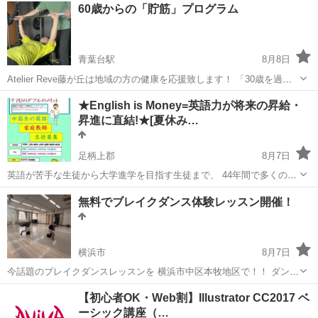
神奈川
横浜市
青葉台駅
スポーツ
腹筋
60歳からの「貯筋」プログラム
う！！ 会員様でなくてもどなたでもご参加OKです！ ※ペアでも同料
金でご...
青葉台駅
8月8日
Atelier Reve藤が丘は地域の方の健康を応援致します！ 「30歳を過ぎ
ると筋肉は毎年1%ずつ減少する」と言われています。 また、その逆
神奈川
横浜市
青葉台駅
その他
60歳
★English is Money=英語力が将来の昇給・
に80歳から筋トレを始めて筋肉が増えた方もいらっしゃいます。 人生
昇進に直結!★[夏休み…
100 年時代...
足柄上郡
8月7日
英語が苦手な生徒から大学進学を目指す生徒まで、 44年間で多くの中
学生・高校生を指導してきました。個別指導塾での指導経験もありま
神奈川
足柄上郡
英語/基礎英語
英語教師
無料でブレイクダンス体験レッスン開催！
す。 お子さんの「つまずき」を正確に見つけ、 その場で最適な教え方
に切り替えるのが私の...
横浜市
8月7日
今話題のブレイクダンスレッスンを 横浜市中区本牧地区で！！ ダンス
初心者大歓迎！！ 現在在籍者もほとんどの子供がダンス未経験からス
神奈川
横浜市
ブレイクダンス
本牧
【初心者OK・Web割】Illustrator CC2017 ベ
タートしています！ 年齢や性別は問いません!! ブレイクダンスに興味
ーシック講座（…
がある方であれば、 ど...