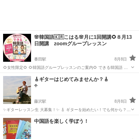
🌸韓国語🇰🇷こはる🌸月に1回開講🌻８月13
日開講 zoomグループレッスン
番田駅
8月8日
🌻女性限定🌻 🌻韓国語グループレッスンのご案内🌻 できる韓国語 初
級Ⅰ というテキストを使った Zoomグループレッスン（2〜4名） ２名
神奈川
愛甲郡
番田駅
韓国語
🎸ギターはじめてみませんか？🎸
さまから開講いたします。 「マンツーマンレッスンは少し緊張してし
オンライングループレッスン
まう…」 そん...
藤沢駅
8月8日
✨ギターレッスン生 大募集！✨ 🎸 ギターを始めたい！でも何から？
🎸 昔やってたけど、Fコードで挫折… 🎸 1年続けたのに、上達してる
神奈川
藤沢市
藤沢駅
ギター
レッスン
中国語を楽しく学ぼう！
気がしない！ そんなあなたにピッタリの気楽で楽しいギターレッス
ン！ 🎶 講師プロフ...