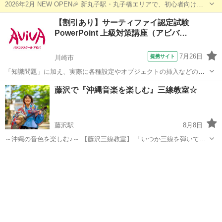
2026年2月 NEW OPEN🎉 新丸子駅・丸子橋エリアで、初心者向けの
キッズダンスサークルがスタートします！ 📅 開催日 毎週火曜日 ■ ク
神奈川
川崎市
新丸子駅
ジャズダンス
サークル
【割引あり】サーティファイ認定試験
ラス・時間・月謝 17:05〜17:55 リトルクラス（...
PowerPoint 上級対策講座（アビバ…
7月26日
提携サイト
川崎市
「知識問題」に加え、実際に各種設定やオブジェクトの挿入などの機
能を駆使したプレゼンテーションを作成する「実技問題」を解くこと
神奈川
川崎市
パワーポイント
藤沢で『沖縄音楽を楽しむ』三線教室☆
で、実践的な能力を証明できる資格制度の、上級対策講座です。
藤沢駅
8月8日
～沖縄の音色を楽しむ♪～ 【藤沢三線教室】 「いつか三線を弾いてみ
たかった」 そんな方のための・初心者大歓迎の三線教室です。 楽譜が
神奈川
藤沢市
藤沢駅
その他
三線
読めなくても大丈夫。 指の動かし方からゆっくり丁寧にお教えしま
す。...