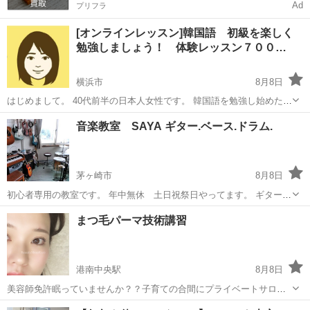
Ad
プリフラ
[オンラインレッスン]韓国語 初級を楽しく
勉強しましょう！ 体験レッスン７００…
横浜市
8月8日
はじめまして。 40代前半の日本人女性です。 韓国語を勉強し始めたば
かりの方 韓国語を勉強したいけどどのように進めていいか分からない
神奈川
横浜市
韓国語
レッスン
音楽教室 SAYA ギター.ベース.ドラム.
方 私と一緒に勉強しませんか＾＾ ↓↓レッスン詳細 https:...
茅ヶ崎市
8月8日
初心者専用の教室です。 年中無休 土日祝祭日やってます。 ギター🎸
ドラム、ベース 他にウクレレ、ボーカル教室あります。初めての方歓
神奈川
茅ヶ崎市
音楽
音楽教室
まつ毛パーマ技術講習
迎です。 お子様から中高年の方までお気軽にお申し込みください。 毎
日11時から15時まで...
港南中央駅
8月8日
美容師免許眠っていませんか？？子育ての合間にプライベートサロン
やってみたい、まつ毛パーマを極めてプライベートサロンにチャレン
神奈川
横浜市
港南中央駅
その他
パーマ