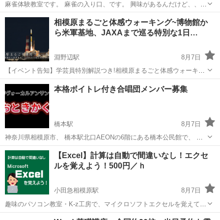
麻雀体験教室です。 麻雀の入り口、です。 興味があるんだけど、、、
心配 みたいな方、どうぞお待ち申し上げますね！
神奈川
逗子市
逗子駅
麻雀
興味
相模原まるごと体感ウォーキング~博物館か
ら米軍基地、JAXAまで巡る特別な1日…
淵野辺駅
8月7日
【イベント告知】学芸員特別解説つき!相模原まるごと体感ウォーキン
グを開催します 「宇宙のまち」として知られる相模原ですが、その内
神奈川
相模原市
淵野辺駅
その他
米軍基地
本格ボイトレ付き合唱団メンバー募集
側には時代ごとに姿を変えてきた激動の歴史があります。養蚕の村か
ら絹を運んだシルクロード、そ...
橋本駅
8月7日
神奈川県相模原市、 橋本駅北口AEONの6階にある橋本公民館で、 木
曜日18:15〜21:15に活動している、 アマチュア合唱団体です。 指導者
神奈川
相模原市
橋本駅
ボーカル
合唱団
【Excel】計算は自動で間違いなし！エクセ
の草原哲広（くさはらてつひろ）氏は、東京藝術大学声楽科出身で、
ルを覚えよう！500円／ｈ
日本合...
小田急相模原駅
8月7日
趣味のパソコン教室・K-z工房で、マイクロソフトエクセルを覚えてみ
ませんか？ エクセル（Excel）が、パソコンに入っていたけどこれっ
神奈川
相模原市
小田急相模原駅
エクセル
工房