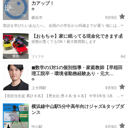
力アップ！
んな過...
横浜市
8月9日
英語を学びたいあなたへ。 全国の小学生から65歳までが通う 他にはな
いオンライン英語塾です！ 全国の学生の1/3が利用するような教材の
神奈川
横浜市
英語
オンライン
【おもちゃ】家に眠ってる現金化できます💰
著者で英語教育で数々の実績を残してきた 英語教育のプロフェッショ
状態が悪くてもOK！最大限買取します
ナ...
Ad
プリフラ
◼︎数学の1対1の個別指導・家庭教師【早稲田
理工院卒・環境省勤務経験あり・元大…
上大岡駅
8月9日
【現担当生徒:累計８名】【男女比:男４名:女４名】 中学1年生:1名 中
学2年生:１名 高校2年生:3名 高校3年生:３名 【継続率:91.6% ※卒業
神奈川
横浜市
上大岡駅
家庭教師
理系
横浜線中山駅5分中高年向けジャズ&タップダ
以外での継続率】 2026年8月8日現在 単発の授業も可能でございま
ンス
す...
中山駅
8月9日