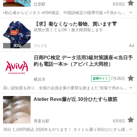
辻堂駅
8月8日
•初心者からビジネス •HSK検定、中国語検定の指導可能 •子供から大
人まで幅広い方向け 気軽に中国語を楽しく勉強してみませんか！ 講師
神奈川
茅ヶ崎市
辻堂駅
中国語
レッスン
【求】着なくなった着物、買います👘
プロフィール: ★国立師範大学卒 ★中国の小学校で10年間国語教師
状態が悪くてもOK！最大限買取します
★...
Ad
プリフラ
日商PC検定 データ活用3級対策講座≪当日予
約も電話一本≫（アビバ 上大岡校）
7月26日
提携サイト
横浜市
高い認知度を誇り、全国の会員企業の要望を踏まえた“現場で求められ
ているスキル”、つまり実務を強く想定したスキルが身につく「日商PC
神奈川
横浜市
エクセル
Atelier Reve藤が丘 30分ひたすら腹筋
検定 データ活用3級」の取得に向けた学習を行います。
青葉台駅
8月8日
30分 1,100円税込 2026年もやります！ タイトル通り30分ひたすら様々
な腹筋をします！ バッキバキで引き締まったウエストをGETしましょ