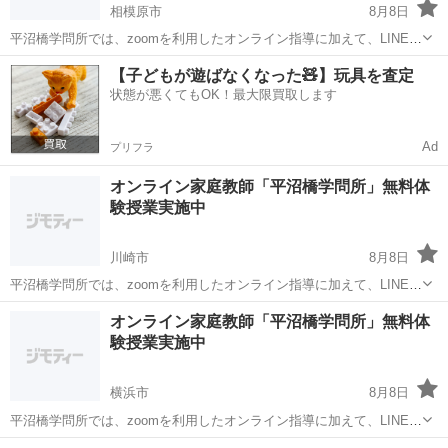
相模原市
8月8日
平沼橋学問所では、zoomを利用したオンライン指導に加えて、LINE・
メール等を利用した質問回答サービスが無料オプションとして付帯さ
神奈川
相模原市
家庭教師
無料
【子どもが遊ばなくなった🧸】玩具を査定
れます。これにより指導日以外でも不安なく学習することができま
状態が悪くてもOK！最大限買取します
す。定期テスト対策や入試対策など...
Ad
プリフラ
オンライン家庭教師「平沼橋学問所」無料体
験授業実施中
川崎市
8月8日
平沼橋学問所では、zoomを利用したオンライン指導に加えて、LINE・
メール等を利用した質問回答サービスが無料オプションとして付帯さ
神奈川
川崎市
家庭教師
無料
オンライン家庭教師「平沼橋学問所」無料体
れます。これにより指導日以外でも不安なく学習することができま
験授業実施中
す。定期テスト対策や入試対策など...
横浜市
8月8日
平沼橋学問所では、zoomを利用したオンライン指導に加えて、LINE・
メール等を利用した質問回答サービスが無料オプションとして付帯さ
神奈川
横浜市
家庭教師
無料