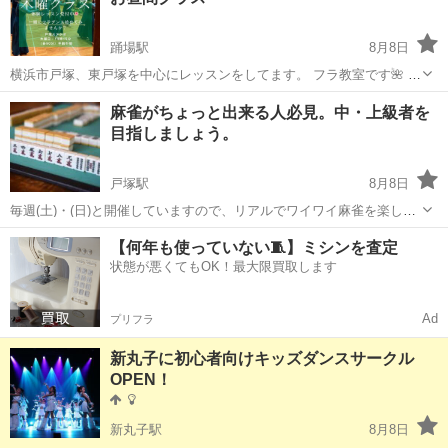
踊場駅
8月8日
横浜市戸塚、東戸塚を中心にレッスンをしてます。 フラ教室です🌺 踊
場駅徒歩4分ほどのスタジオでレッスンしてます🎵 🌺50代からのクプ
神奈川
横浜市
踊場駅
フラダンス
クプナクラス
麻雀がちょっと出来る人必見。中・上級者を
ナ経験者クラス🌺 2クラス 🟣木曜日のマクア＆クプナクラス🌈 🟣人気
目指しましょう。
の土曜日のクプナクラス...
戸塚駅
8月8日
毎週(土)・(日)と開催していますので、リアルでワイワイ麻雀を楽しみ
ながら指導します。 ゲームで麻雀をやられている方や昔やったことが
神奈川
横浜市
戸塚駅
麻雀
テン
【何年も使っていない🧵】ミシンを査定
ある人等、大歓迎です。 現在、登録人数は19名（40～70代（最高齢は
状態が悪くてもOK！最大限買取します
76歳）で女性...
Ad
プリフラ
新丸子に初心者向けキッズダンスサークル
OPEN！
新丸子駅
8月8日