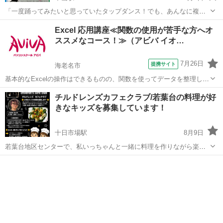
「一度踊ってみたいと思っていたタップダンス！でも、あんなに複雑
な足の動きはムリムリ」 そう思っていらっしゃいませんか？ そんな事
神奈川
横浜市
中山駅
ダンス
タップダンス
Excel 応用講座≪関数の使用が苦手な方へオ
は全くありません！ 私がオススメするタップダンスは、初心者や中高
ススメなコース！≫（アビバ イオ…
年、それぞれの年代やレベ...
7月26日
提携サイト
海老名市
基本的なExcelの操作はできるものの、関数を使ってデータを整理した
り、見栄えや使いやすさなどの編集方法を学びたい方にオススメの講
神奈川
海老名市
エクセル
チルドレンズカフェクラブ/若葉台の料理が好
座です。 ■学習内容■ 応用的な関数（論理関数、情報関数、財務関
きなキッズを募集しています！
数、文字列操作関数、日付/...
十日市場駅
8月9日
若葉台地区センターで、私いっちゃんと一緒に料理を作りながら楽し
い時間を過ごすクラブです。 出来た料理を皆で食べるひとときを楽し
神奈川
横浜市
十日市場駅
その他
クラブ
みましょう。 会費や材料費など、全て無料です。 今はまだメンバーを
募集している段階ですが、少...