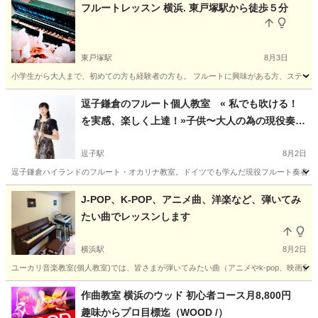
神奈川
逗子市
逗子駅
ウクレレ
葉山
フルートレッスン 横浜. 東戸塚駅から徒歩５分
東戸塚駅
8月3日
小学生から大人まで、初めての方も経験者の方も。 フルートに興味がある方、ステージで
神奈川
横浜市
東戸塚駅
フルート
大人
逗子鎌倉のフルート個人教室 « 私でも吹ける！
を実感、楽しく上達！»子供〜大人の為の現役奏者
によるレッスン♪ てるみフルート教室
逗子駅
8月2日
逗子鎌倉ハイランドのフルート・オカリナ教室。ドイツでも学んだ現役フルート奏者が、
神奈川
逗子市
逗子駅
フルート
先生
J-POP、K-POP、アニメ曲、洋楽など、弾いてみ
たい曲でレッスンします
横浜駅
8月2日
ユーカリ音楽教室(個人教室)では、皆さまが弾いてみたい曲（アニメやk-pop、映画音楽
神奈川
横浜市
横浜駅
ピアノ
リモート
作曲教室 横浜のウッド 初心者コース月8,800円
趣味からプロ目標迄（WOOD /）