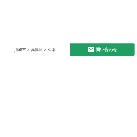
問い合わせ
川崎市 > 高津区 > 久本
初めての方へ
利用規約
プライバシーポリシー
プライバシー・ステートメント
健全化に資する運用方針
お問い合わせ
運営会社
サイトマップ
ご利用ガイド
フリーワードで探す
PC版で表示
都道府県選択