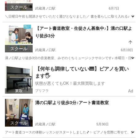
スクール
武蔵溝ノ口駅
6月7日
＼日曜日午前も開講させていただく運びとなりました／ 書を暮らしに取り入れる♪ 【アート書道コース】 -:+:-:
神奈川
川崎市
武蔵溝ノ口駅
書道
アート
【アート書道教室・生徒さん募集中♪】溝の口駅よ
り徒歩3分
スクール
武蔵溝ノ口駅
6月19日
溝ノ口駅より徒歩3分の音楽教室、みぞのくちミュージックサロンです♪ 水曜日・日曜日
神奈川
川崎市
武蔵溝ノ口駅
書道
アート
【何年も調律していない🎹】ピアノを買い
ます🖐️
状態が悪くてもOK！最大限買取します
プリフラ
Ad
溝の口駅より徒歩3分♪アート書道教室
スクール
武蔵溝ノ口駅
5月30日
アート書道コースの体験レッスンがスタートしました🎵✨ ピアノを窓際に寄せて、テーブルと