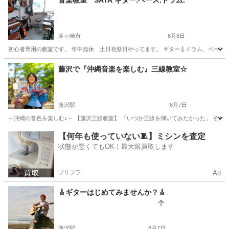
音楽教室 SAYA ギター.ベース.ドラム.
茅ヶ崎市
8月8日
初心者専用の教室です。 年中無休 土日祝祭日やってます。 ギター🎸ドラム、ベース 他
神奈川
茅ヶ崎市
音楽
音楽教室
藤沢で『沖縄音楽を楽しむ』三線教室☆
藤沢駅
8月7日
～沖縄の音色を楽しむ♪～ 【藤沢三線教室】 「いつか三線を弾いてみたかった」 そん
神奈川
藤沢市
藤沢駅
その他
三線
【何年も使っていない🧵】ミシンを査定
状態が悪くてもOK！最大限買取します
プリフラ
Ad
🎸ギターはじめてみませんか？🎸
藤沢駅
8月7日