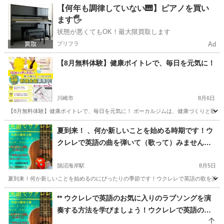
神奈川
相模原市
相模大野駅
ボーカル
レッスン
【何年も調律していない🎹】ピアノを買い
ます🖐️
状態が悪くてもOK！最大限買取します
プリフラ
Ad
【8月無料体験】健康ボイトレで、毎日を元気に！
川崎市
8月6日
【8月無料体験】健康ボイトレで、毎日を元気に！ ボーカルジムは、健康づくりと歌唱力
神奈川
川崎市
ボーカル
夏到来！ 、何か新しいことを始める時期です！ウ
クレレで英語の曲を弾いて（歌って）みません
か？ウクレレを演奏する準備をしましょう! 新しい
楽譜が多数用意されています!ウクレレ **英語のネ
鵠沼海岸駅
8月5日
イティブスピーカーと一緒にウクレレで**英語の歌
夏到来！何か新しいことを始めるのにぴったりの季節です！ウクレレで英語の歌を演奏（
を学びましょう！
神奈川
藤沢市
鵠沼海岸駅
ウクレレ
ネイティブスピーカー
** ウクレレで英語のお気に入りのラブソングを演
奏する方法を学びましょう！ウクレレで英語のお
気に入りのラブソングを演奏する方法を学びまし