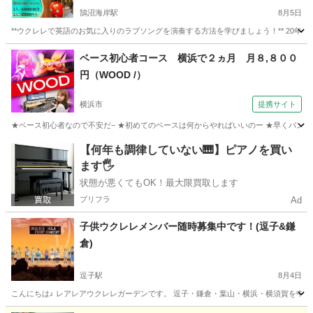
ょう！**英語のネイティブスピーカーと一緒にウク
鵠沼海岸駅
8月5日
レレで英語の歌を学びましょう！**
**ウクレレで英語のお気に入りのラブソングを演奏する方法を学びましょう！** 20年
神奈川
藤沢市
鵠沼海岸駅
ウクレレ
ネイティブスピーカー
ベース初心者コース 横浜で２ヵ月 月８,８００
円（WOOD /）
横浜市
提携サイト
★ベース初心者なので不安だ− ★初めてのベースは何からやればいいのー ★早くバンド
神奈川
横浜市
ベース
【何年も調律していない🎹】ピアノを買い
ます🖐️
状態が悪くてもOK！最大限買取します
プリフラ
Ad
子供ウクレレメンバー随時募集中です！(逗子&鎌
倉)
逗子駅
8月4日
こんにちは♪ レアレアウクレレガーデンです。 逗子・鎌倉・葉山・横浜・横須賀を中心