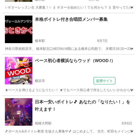
✨ギターレッスン生 大募集！✨ 🎸 ギターを始めたい！でも何から？ 🎸 昔やってたけ
神奈川
藤沢市
藤沢駅
ギター
レッスン
本格ボイトレ付き合唱団メンバー募集
橋本駅
8月7日
神奈川県相模原市、 橋本駅北口AEONの6階にある橋本公民館で、 木曜日18:15〜21
神奈川
相模原市
橋本駅
ボーカル
合唱団
ベース初心者横浜ならウッド（WOOD /）
横浜市
提携サイト
★ベースを弾けるようになりたい！ ★でもベース初心者で何をしたらいいかわからない ★弾
神奈川
横浜市
ベース
日本一安いボイトレ🎵 あなたの「なりたい！」を
叶えます！
相模大野駅
8月6日
🎵ボーカル&ボイトレ教室 生徒さん募集中🎵 はじめまして。 当方、町田をメインに運営