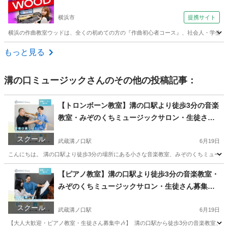
横浜市
提携サイト
横浜の作曲教室ウッドは、全くの初めての方の『作曲初心者コース』、社会人・学生さんが
神奈川
横浜市
その他
もっと見る
溝の口ミュージック
さんのその他の投稿記事：
【トロンボーン教室】溝の口駅より徒歩3分の音楽
教室・みぞのくちミュージックサロン・生徒さん
募集中です♪
スクール
武蔵溝ノ口駅
6月19日
こんにちは。 溝の口駅より徒歩3分の場所にある小さな音楽教室、みぞのくちミュージック
神奈川
川崎市
武蔵溝ノ口駅
その他
トロンボーン
【ピアノ教室】溝の口駅より徒歩3分の音楽教室・
みぞのくちミュージックサロン・生徒さん募集中
です♪
スクール
武蔵溝ノ口駅
6月19日
【大人大歓迎・ピアノ教室・生徒さん募集中🎶】 ⁡ 溝の口駅から徒歩3分の音楽教室、みぞ