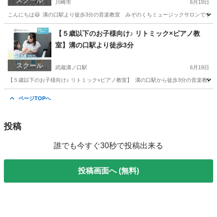
スクール
川崎市
6月19日
こんにちは😃 ⁡ 溝の口駅より徒歩3分の音楽教室 みぞのくちミュージックサロンです。 ⁡
神奈川
川崎市
書道
アート
【５歳以下のお子様向け♪ リトミック×ピアノ教
室】溝の口駅より徒歩3分
スクール
武蔵溝ノ口駅
6月19日
【５歳以下のお子様向け♪ リトミック×ピアノ教室】 ⁡ 溝の口駅から徒歩3分の音楽教室
神奈川
川崎市
武蔵溝ノ口駅
音楽
神奈川
川崎市
ページTOPへ
武蔵溝ノ口駅
音楽
5歳
投稿
誰でも今すぐ30秒で投稿出来る
投稿画面へ (無料)