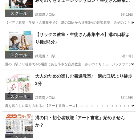
みぞのくちミュージックサロン・生徒さん募集中
です♪
スクール
武蔵溝ノ口駅
6月19日
【ピアノ教室・生徒さん募集中🎶】 ⁡ 溝の口駅から徒歩3分の音楽教室、みぞのくちミュー
神奈川
川崎市
武蔵溝ノ口駅
ピアノ
溝の口
【サックス教室・生徒さん募集中🎶】溝の口駅よ
り徒歩3分♪
スクール
武蔵溝ノ口駅
6月19日
溝の口駅より徒歩3分の場所にある小さな音楽教室、みぞのくちミュージックサロンです🎶
神奈川
川崎市
武蔵溝ノ口駅
サックス
溝の口
大人のための楽しむ書道教室♪ 溝の口駅より徒歩
3分
スクール
武蔵溝ノ口駅
6月19日
書を暮らしに取り入れる♪ 【アート書道コース】 -:+:-:+:-:+:-:+:-:+:-:+:-:+:-+:
神奈川
川崎市
武蔵溝ノ口駅
日本文化
神奈川
川崎市
溝の口・初心者歓迎 ｢アート書道」始めません
か？
武蔵溝ノ口駅
日本文化
アート