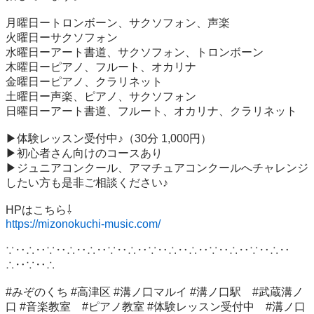
月曜日ートロンボーン、サクソフォン、声楽

火曜日ーサクソフォン

水曜日ーアート書道、サクソフォン、トロンボーン

木曜日ーピアノ、フルート、オカリナ

金曜日ーピアノ、クラリネット

土曜日ー声楽、ピアノ、サクソフォン

日曜日ーアート書道、フルート、オカリナ、クラリネット

▶︎体験レッスン受付中♪（30分 1,000円）

▶︎初心者さん向けのコースあり

▶︎ジュニアコンクール、アマチュアコンクールへチャレンジ
したい方も是非ご相談ください♪

https://mizonokuchi-music.com/
∵‥∴‥∵‥∴‥∴‥∵‥∴‥∵‥∴‥∴‥∵‥∴‥∵‥∴‥
∴‥∵‥∴

#みぞのくち #高津区 #溝ノ口マルイ #溝ノ口駅　#武蔵溝ノ
口 #音楽教室　#ピアノ教室 #体験レッスン受付中　#溝ノ口