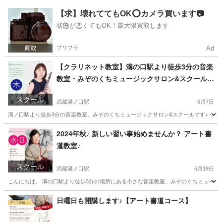
神奈川
川崎市
武蔵溝ノ口駅
ピアノ
音楽教室
【求】壊れててもOK⭕️カメラ買います📷
状態が悪くてもOK！最大限買取します
プリフラ
Ad
【クラリネット教室】溝の口駅より徒歩3分の音楽
教室・みぞのくちミュージックサロン&スクール・
クラリネット 生徒さん募集中です♪
スクール
武蔵溝ノ口駅
6月7日
溝ノ口駅より徒歩3分の音楽教室、みぞのくちミュージックサロン&スクールです♪ -:+:-:+:-:+:-:+
神奈川
川崎市
武蔵溝ノ口駅
その他
クラリネット
2024年秋♪ 新しい習い事始めませんか？ アート書
道教室♪
スクール
武蔵溝ノ口駅
6月19日
こんにちは。 溝の口駅より徒歩3分の場所にある小さな音楽教室、みぞのくちミュージックサロ
神奈川
川崎市
武蔵溝ノ口駅
書道
神奈川
川崎市
日曜日も開講します♪【アート書道コース】
武蔵溝ノ口駅
書道
習い事