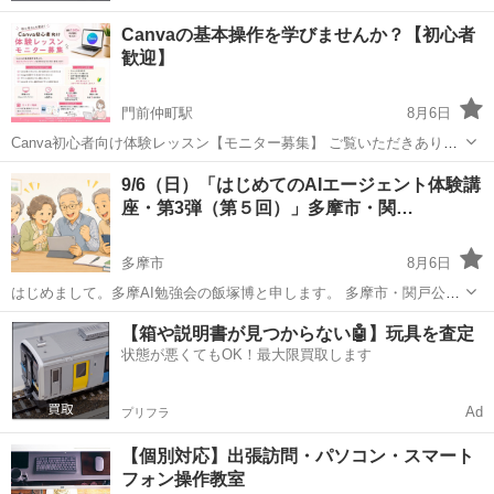
Canvaの基本操作を学びませんか？【初心者
歓迎】
門前仲町駅
8月6日
Canva初心者向け体験レッスン【モニター募集】 ご覧いただきありが
とうございます。 現在、Canva講師として活動を目指しており、初心
東京
江東区
門前仲町駅
Webデザイナー
Canva
9/6（日）「はじめてのAIエージェント体験講
者向けレッスンのモニターを募集しています。 「Canvaを使ってみた
座・第3弾（第５回）」多摩市・関…
いけれど、何か...
多摩市
8月6日
はじめまして。多摩AI勉強会の飯塚博と申します。 多摩市・関戸公民
館で「はじめてのAIエージェント体験講座・第3弾」を開催します。 ■
東京
多摩市
その他
公民館
【箱や説明書が見つからない🤖】玩具を査定
こんな方におすすめです 【初めての方】 ・AIに興味はあるけれど、使
状態が悪くてもOK！最大限買取します
った...
Ad
プリフラ
【個別対応】出張訪問・パソコン・スマート
フォン操作教室