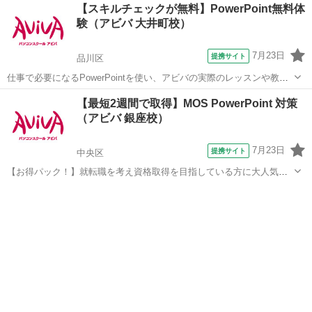
東京
品川区
ワード
【スキルチェックが無料】PowerPoint無料体
せ頂いた方限定でリーズナブルな受講料で学べる人気講座です！
験（アビバ 大井町校）
7月23日
提携サイト
品川区
仕事で必要になるPowerPointを使い、アビバの実際のレッスンや教室
の雰囲気を無料で体験♪ 説得力のある、わかりやすく見せるための
東京
品川区
パワーポイント
【最短2週間で取得】MOS PowerPoint 対策
「表」や「グラフ」、複数のデータをまとめて見せる「複合グラフ」
（アビバ 銀座校）
など、あなたに合ったメニュー...
7月23日
提携サイト
中央区
【お得パック！】就転職を考え資格取得を目指している方に大人気の
MOS PowerPointを短期集中で目指す検定対策の講座です。新規お問い
東京
中央区
パワーポイント
合わせ頂いた方限定でリーズナブルな受講料で学べる人気講座です！