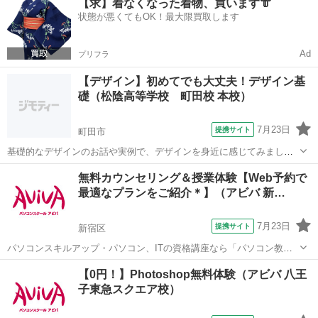
【求】着なくなった着物、買います👘
習内容■ メインフォームとサブフォーム・順位のレポート・複数列の
状態が悪くてもOK！最大限買取します
レポート・マクロ・リレー...
Ad
プリフラ
【デザイン】初めてでも大丈夫！デザイン基
礎（松陰高等学校 町田校 本校）
7月23日
提携サイト
町田市
基礎的なデザインのお話や実例で、デザインを身近に感じてみましょ
う！ 身の回りにたくさんあるデザインされているものの見方が変わる
東京
町田市
Webデザイナー
無料カウンセリング＆授業体験【Web予約で
かもしれません◎授業内で実際に制作するものは後日発表いたします
最適なプランをご紹介＊】（アビバ 新…
のでお楽しみに⭐︎
7月23日
提携サイト
新宿区
パソコンスキルアップ・パソコン、ITの資格講座なら「パソコン教室
アビバ」。 全国直営100校以上で通学に便利！ ただいま、パソコン教
東京
新宿区
エクセル
【0円！】Photoshop無料体験（アビバ 八王
室アビバでは、全国の教室で説明会・無料体験授業を実施中です。 個
子東急スクエア校）
別カウンセリングと少人数個別...