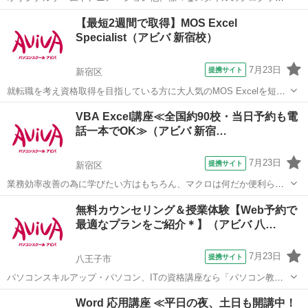
ング に挑戦して、未来に備えた知識と技術を身につける実践型のコー
東京
目黒区
その他
【最短2週間で取得】MOS Excel
ス。 ひとりひとりが得意分野や興味を見つけ、さらに探求していく思
Specialist（アビバ 新宿校）
考を育てます。
7月23日
提携サイト
新宿区
就転職を考え資格取得を目指している方に大人気のMOS Excelを短期
集中で目指す検定対策の講座です。新規お問い合わせ頂いた方限定で
東京
新宿区
エクセル
VBA Excel講座≪全国約90校・当日予約も電
リーズナブルな受講料で学べる人気講座です！
話一本でOK≫（アビバ 新宿…
7月23日
提携サイト
新宿区
業務効率改善の為に学びたい方はもちろん、マクロは何だか便利らし
い。と噂を聞いて気になっている方にもオススメ！基礎から学ぶから
東京
新宿区
エクセル
無料カウンセリング＆授業体験【Web予約で
VBA初心者の方でも安心の講座です。 ■学習内容■ プロパティ・変数
最適なプランをご紹介＊】（アビバ 八…
の利用・シートの操作・ブック...
7月23日
提携サイト
八王子市
パソコンスキルアップ・パソコン、ITの資格講座なら「パソコン教室
アビバ」。 全国直営100校以上で通学に便利！ ただいま、パソコン教
東京
八王子市
エクセル
Word 応用講座 ≪平日の夜、土日も開講中！
室アビバでは、全国の教室で説明会・無料体験授業を実施中です。 個