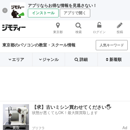
アプリならお得な情報を見逃さない！
インストール
アプリで開く
東京都
検索
ログイン
投稿
東京都のパソコンの教室・スクール情報
人気キーワード
エリア
ジャンル
詳細
新着順
【求】古いミシン買わせてください🖐️
状態が悪くてもOK！最大限買取します
Ad
プリフラ