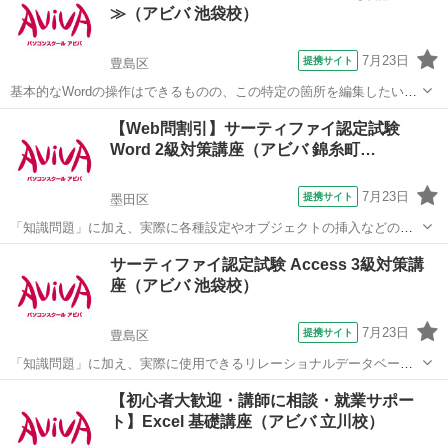
≫（アビバ 池袋校）
別カウンセリングと少人数個別...
7月23日
提携サイト
豊島区
基本的なWordの操作はできるものの、この特定の箇所を編集したい
等、より見栄え良く、効率良く文書作成する方法を学ぶ講座です。長
東京
豊島区
ワード
【Web問割引】サーティファイ認定試験
く使うソフトだからこそ、効率良い編集方法はとても重要です。 ■学
Word 2級対策講座（アビバ 錦糸町…
習内容■ ページ/書式設定(応...
7月23日
提携サイト
墨田区
「知識問題」に加え、実際に各種設定やオブジェクトの挿入などの機
能を駆使した文書を作成する「実技問題」を解くことで、実践的な能
東京
墨田区
ワード
サーティファイ認定試験 Access 3級対策講
力を証明できる資格制度の、2級対策講座です。
座（アビバ 池袋校）
7月23日
提携サイト
豊島区
「知識問題」に加え、実際に使用できるリレーショナルデータベース
を作成する「実技問題」を解くことで、実践的な能力を証明できる資
東京
豊島区
アクセス
【初心者大歓迎・講師に相談・就業サポー
格制度の、3級対策講座です。
ト】Excel 基礎講座（アビバ 立川校）