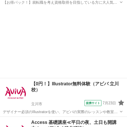
【お得パック！】就転職を考え資格取得を目指している方に大人気の
MOS PowerPointを短期集中で目指す検定対策の講座です。新規お問い
東京
中央区
パワーポイント
合わせ頂いた方限定でリーズナブルな受講料で学べる人気講座です！
【0円！】Illustrator無料体験（アビバ 立川
校）
7月23日
提携サイト
立川市
デザイナー必須のIllustratorを使い、アビバの実際のレッスンや教室の
雰囲気を無料で体験♪ ペンツール（ベジェ曲線）でのイラスト作成か
東京
立川市
Illustrator
Access 基礎講座≪平日の夜、土日も開講
ら、Illustratorだからできるタイトルデコレーション術など、あなたに