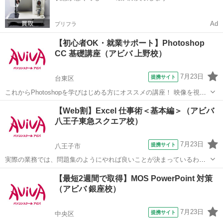
Ad
プリフラ
【初心者OK・就業サポート】Photoshop
CC 基礎講座（アビバ 上野校）
7月23日
提携サイト
台東区
これからPhotoshopを学びはじめる方にオススメの講座！ 映像を視聴
しながら操作を行い、操作の基本からPhotohopの醍醐味である画像合
東京
台東区
Photoshop
【Web割】Excel 仕事術＜基本編＞（アビバ
成や画像加工のスキルまで学習していきます。 実際の制作時に活かし
八王子東急スクエア校）
やすいよう、「何...
7月23日
提携サイト
八王子市
実際の業務では、問題集のようにやれば良いことが決まっているわけ
ではありません。この講座では【よくある上司の指示】からスタート
東京
八王子市
エクセル
【最短2週間で取得】MOS PowerPoint 対策
します。上司意図を汲み取るケーススタディを通じ、仕事の型を身に
（アビバ 銀座校）
つけます。Excelを"使える"人にな...
7月23日
提携サイト
中央区