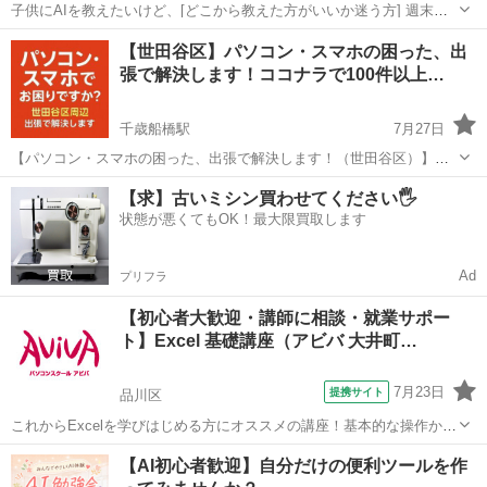
子供にAIを教えたいけど、[どこから教えた方がいいか迷う方] 週末は
安心できて、子供を任せられる教室を探してる方 大きい教室ではな
東京
中央区
勝どき駅
パソコン
小学生
【世田谷区】パソコン・スマホの困った、出
く、自分の子供だけ集中的に教えてほしい方 子供にAIでゲームを自分
張で解決します！ココナラで100件以上…
で作れるように教え...
千歳船橋駅
7月27日
【パソコン・スマホの困った、出張で解決します！（世田谷区）】
「iPhoneの写真がいっぱいで保存先がわからない…」 「メールの送り
東京
世田谷区
千歳船橋駅
Windows総合
ココナラ
【求】古いミシン買わせてください🖐️
方がわからない…」 「SNSって何？」 「Zoomの設定ができない…」
状態が悪くてもOK！最大限買取します
そ...
Ad
プリフラ
【初心者大歓迎・講師に相談・就業サポー
ト】Excel 基礎講座（アビバ 大井町…
7月23日
提携サイト
品川区
これからExcelを学びはじめる方にオススメの講座！基本的な操作から
関数やグラフ作成など、表計算ソフトであるExcelの醍醐味を学ぶ事が
東京
品川区
エクセル
【AI初心者歓迎】自分だけの便利ツールを作
できる講座です。 ■学習内容■ 基本操作・印刷・ページ設定・書式設