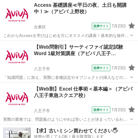
東京
八王子市
ワード
Access 基礎講座≪平日の夜、土日も開講
力を証明できる資格制度の、1級対策講座です。
中！≫（アビバ 上野校）
7月23日
提携サイト
台東区
これからAccessを学びはじめる方にオススメの講座！基本的な操作か
らリレーションシップなど、データベース管理ソフトであるAccessの
東京
台東区
アクセス
【Web問割引】サーティファイ認定試験
醍醐味を学ぶ事ができる講座です。 ■学習内容■ 基本操作・テーブ
Word 1級対策講座（アビバ 八王子…
ル・クエリ・フォーム...
7月23日
提携サイト
八王子市
「知識問題」に加え、実際に各種設定やオブジェクトの挿入などの機
能を駆使した文書を作成する「実技問題」を解くことで、実践的な能
東京
八王子市
ワード
【Web割】Excel 仕事術＜基本編＞（アビバ
力を証明できる資格制度の、1級対策講座です。
八王子東急スクエア校）
7月23日
提携サイト
八王子市
実際の業務では、問題集のようにやれば良いことが決まっているわけ
ではありません。この講座では【よくある上司の指示】からスタート
東京
八王子市
エクセル
【求】古いミシン買わせてください🖐️
します。上司意図を汲み取るケーススタディを通じ、仕事の型を身に
状態が悪くてもOK！最大限買取します
つけます。Excelを"使える"人にな...