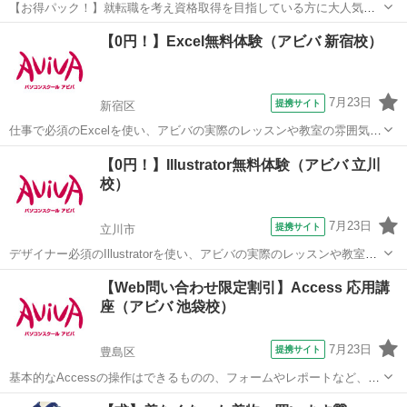
【お得パック！】就転職を考え資格取得を目指している方に大人気の
MOS Accessを短期集中で目指す検定対策の講座です。新規お問い合
東京
豊島区
アクセス
【0円！】Excel無料体験（アビバ 新宿校）
わせ頂いた方限定でリーズナブルな受講料で学べる人気講座です！
7月23日
提携サイト
新宿区
仕事で必須のExcelを使い、アビバの実際のレッスンや教室の雰囲気を
無料で体験♪ グラフ作成やデータ集計や分析など、知っていると便利
東京
新宿区
エクセル
【0円！】Illustrator無料体験（アビバ 立川
な機能やちょっとしたラク技など、あなたに合ったメニューを体験し
校）
ていただけます！
7月23日
提携サイト
立川市
デザイナー必須のIllustratorを使い、アビバの実際のレッスンや教室の
雰囲気を無料で体験♪ ペンツール（ベジェ曲線）でのイラスト作成か
東京
立川市
Illustrator
【Web問い合わせ限定割引】Access 応用講
ら、Illustratorだからできるタイトルデコレーション術など、あなたに
座（アビバ 池袋校）
合ったメ...
7月23日
提携サイト
豊島区
基本的なAccessの操作はできるものの、フォームやレポートなど、よ
り高度なデータベース作成を学びたい方にオススメの講座です。 ■学
東京
豊島区
アクセス