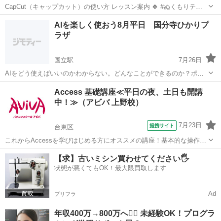
CapCut（キャップカット）の使い方 レッスン案内 🍀 #ぬくもりテラ
ス 📱 iPhone対応 ☕ お茶をしながら 自分の写真を使って 素敵な動画
東京
練馬区
大泉学園駅
その他
動画編集
AIを楽しく使おう8月平日 国分寺ひかりプ
を作る講習です♪ 💰 レッスン費用：1,500円 👥 定員：3名 ...
ラザ
国立駅
7月26日
AIをどう使えばいいのかわからない。どんなことができるのか？ポイ
ントはどんなことができるのではなく、あなたがやりたい事、悩んで
東京
国分寺市
国立駅
その他
Access 基礎講座≪平日の夜、土日も開講
ることを解決してくれる最良のパートナーと考えることから始まりま
中！≫（アビバ 上野校）
す。 今回はAIに触れながらどんなこ...
7月23日
提携サイト
台東区
これからAccessを学びはじめる方にオススメの講座！基本的な操作か
らリレーションシップなど、データベース管理ソフトであるAccessの
東京
台東区
アクセス
【求】古いミシン買わせてください🖐️
醍醐味を学ぶ事ができる講座です。 ■学習内容■ 基本操作・テーブ
状態が悪くてもOK！最大限買取します
ル・クエリ・フォーム...
Ad
プリフラ
年収400万→800万へ🙆‍♂️ 未経験OK！プログラ