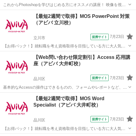
これからPhotoshopを学びはじめる方にオススメの講座！ 映像を視聴
しながら操作を行い、操作の基本からPhotohopの醍醐味である画像合
東京
台東区
Photoshop
【最短2週間で取得】MOS PowerPoint 対策
成や画像加工のスキルまで学習していきます。 実際の制作時に活かし
（アビバ 立川校）
やすいよう、「何...
7月23日
提携サイト
立川市
【お得パック！】就転職を考え資格取得を目指している方に大人気の
MOS PowerPointを短期集中で目指す検定対策の講座です。新規お問い
東京
立川市
パワーポイント
【Web問い合わせ限定割引】Access 応用講
合わせ頂いた方限定でリーズナブルな受講料で学べる人気講座です！
座（アビバ 大井町校）
7月23日
提携サイト
品川区
基本的なAccessの操作はできるものの、フォームやレポートなど、よ
り高度なデータベース作成を学びたい方にオススメの講座です。 ■学
東京
品川区
アクセス
【最短2週間で取得】MOS Word
習内容■ メインフォームとサブフォーム・順位のレポート・複数列の
Specialist（アビバ 大井町校）
レポート・マクロ・リレー...
7月23日
提携サイト
品川区
【お得パック！】就転職を考え資格取得を目指している方に大人気の
MOS Wordを短期集中で目指す検定対策の講座です。新規お問い合わ