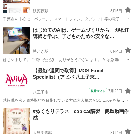
秋葉原駅
8月5日
千葉市を中心に、パソコン、スマートフォン、タブレット等の電子機
器の出張サポートを展開しております。 箱から出して取り敢えず出し
東京
千代田区
秋葉原駅
Windows総合
タブレット
はじめてのAIは、ゲームづくりから。 現役IT
てみたけど、使い方がわからない、初期不良？故障？と言った疑問
講師と学ぶ、子どものための安全な…
や、ホームページ作成やインター...
勝どき駅
8月4日
はじめまして。 ご覧いただき、ありがとうございます。 AIは急速に進
化し、今では私たちの生活や仕事に深く関わる存在になっています。
東京
中央区
勝どき駅
パソコン
子ども
【最短2週間で取得】MOS Excel
これから子どもたちが大人になる頃には、AIを使った経験があるかど
Specialist（アビバ 八王子東…
うかによって、...
7月23日
提携サイト
八王子市
就転職を考え資格取得を目指している方に大人気のMOS Excelを短期
集中で目指す検定対策の講座です。新規お問い合わせ頂いた方限定で
東京
八王子市
エクセル
#ぬくもりテラス cap cat講習 簡単動画作
リーズナブルな受講料で学べる人気講座です！
成
大泉学園駅
8月4日