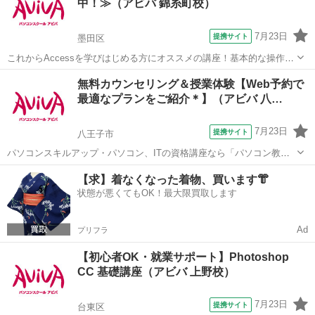
中！≫（アビバ 錦糸町校）
合ったメ...
7月23日
提携サイト
墨田区
これからAccessを学びはじめる方にオススメの講座！基本的な操作か
らリレーションシップなど、データベース管理ソフトであるAccessの
東京
墨田区
アクセス
無料カウンセリング＆授業体験【Web予約で
醍醐味を学ぶ事ができる講座です。 ■学習内容■ 基本操作・テーブ
最適なプランをご紹介＊】（アビバ 八…
ル・クエリ・フォーム...
7月23日
提携サイト
八王子市
パソコンスキルアップ・パソコン、ITの資格講座なら「パソコン教室
アビバ」。 全国直営100校以上で通学に便利！ ただいま、パソコン教
東京
八王子市
エクセル
【求】着なくなった着物、買います👘
室アビバでは、全国の教室で説明会・無料体験授業を実施中です。 個
状態が悪くてもOK！最大限買取します
別カウンセリングと少人数個別...
Ad
プリフラ
【初心者OK・就業サポート】Photoshop
CC 基礎講座（アビバ 上野校）
7月23日
提携サイト
台東区