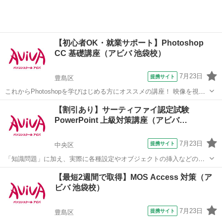
【初心者OK・就業サポート】Photoshop
CC 基礎講座（アビバ 池袋校）
7月23日
提携サイト
豊島区
これからPhotoshopを学びはじめる方にオススメの講座！ 映像を視聴
しながら操作を行い、操作の基本からPhotohopの醍醐味である画像合
東京
豊島区
Photoshop
【割引あり】サーティファイ認定試験
成や画像加工のスキルまで学習していきます。 実際の制作時に活かし
PowerPoint 上級対策講座（アビバ…
やすいよう、「何...
7月23日
提携サイト
中央区
「知識問題」に加え、実際に各種設定やオブジェクトの挿入などの機
能を駆使したプレゼンテーションを作成する「実技問題」を解くこと
東京
中央区
パワーポイント
【最短2週間で取得】MOS Access 対策（ア
で、実践的な能力を証明できる資格制度の、上級対策講座です。
ビバ 池袋校）
7月23日
提携サイト
豊島区