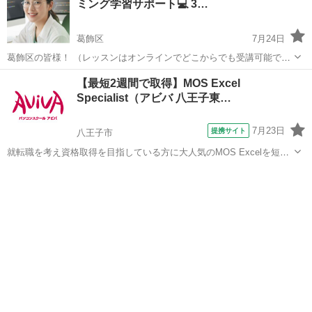
ミング学習サポート💻 3…
葛飾区
7月24日
葛飾区の皆様！ （レッスンはオンラインでどこからでも受講可能で
す！） お気軽にメッセージいただければ、内容など詳しくご案内しま
東京
葛飾区
プログラミング
未経験
【最短2週間で取得】MOS Excel
す！ どうぞよろしくお願いします🙇‍♂️
Specialist（アビバ 八王子東…
7月23日
提携サイト
八王子市
就転職を考え資格取得を目指している方に大人気のMOS Excelを短期
集中で目指す検定対策の講座です。新規お問い合わせ頂いた方限定で
東京
八王子市
エクセル
リーズナブルな受講料で学べる人気講座です！