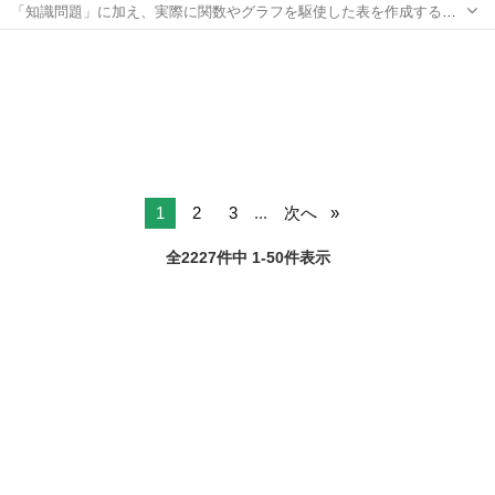
「知識問題」に加え、実際に関数やグラフを駆使した表を作成する
「実技問題」を解くことで、実践的な能力を証明できる資格制度の、1
東京
品川区
エクセル
級対策講座です。 アビバのパソコン講座は全て、受講内容・ソフト・
学習の進め方などが自由に選び、組み...
1
2
3
...
次へ
全2227件中 1-50件表示