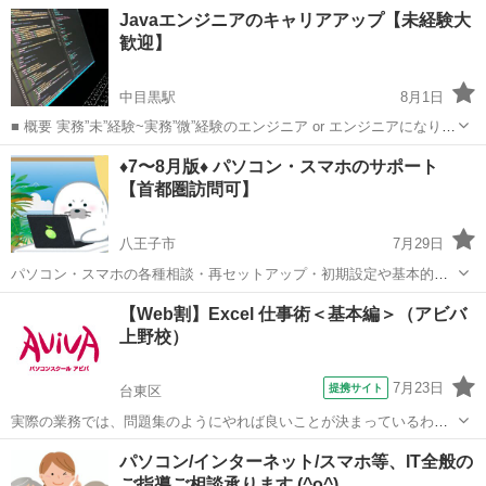
おり、様々な企業様との繋がりが増え、案件案件をお渡しすることが
東京
新宿区
新宿駅
プログラミング
オンライン
Javaエンジニアのキャリアアップ【未経験大
できる状態になりました。 そのため案件をお渡しできるまで弟子とし
歓迎】
て育成し、スキルが十分につい...
中目黒駅
8月1日
■ 概要 実務”未”経験~実務”微”経験のエンジニア or エンジニアになりた
い方に届いてほしい！ 「頻繁に開発案件を見ているけど レベルが高い
東京
渋谷区
中目黒駅
プログラミング
Java
♦️7〜8月版♦️ パソコン・スマホのサポート
案件ばかりで尻込みしてしまう。 だけど、経験を積んでステップアッ
【首都圏訪問可】
プし...
八王子市
7月29日
パソコン・スマホの各種相談・再セットアップ・初期設定や基本的な
使い方・ネット接続・バックアップ・PC自作・PCパーツ交換・ホー
東京
八王子市
その他
【Web割】Excel 仕事術＜基本編＞（アビバ
ムネットワーク・セキュリティー・レンタルサーバーやドメインの購
上野校）
入・独自メールアドレス・ブログやホー...
7月23日
提携サイト
台東区
実際の業務では、問題集のようにやれば良いことが決まっているわけ
ではありません。この講座では【よくある上司の指示】からスタート
東京
台東区
エクセル
パソコン/インターネット/スマホ等、IT全般の
します。上司意図を汲み取るケーススタディを通じ、仕事の型を身に
ご指導ご相談承ります (^o^)