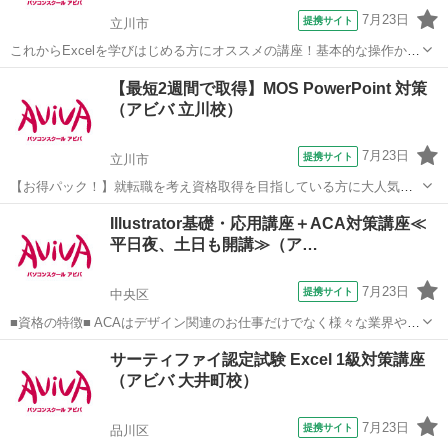
7月23日
提携サイト
立川市
これからExcelを学びはじめる方にオススメの講座！基本的な操作から
関数やグラフ作成など、表計算ソフトであるExcelの醍醐味を学ぶ事が
東京
立川市
エクセル
【最短2週間で取得】MOS PowerPoint 対策
できる講座です。 ■学習内容■ 基本操作・印刷・ページ設定・書式設
（アビバ 立川校）
定・効率の良いデー...
7月23日
提携サイト
立川市
【お得パック！】就転職を考え資格取得を目指している方に大人気の
MOS PowerPointを短期集中で目指す検定対策の講座です。新規お問い
東京
立川市
パワーポイント
Illustrator基礎・応用講座＋ACA対策講座≪
合わせ頂いた方限定でリーズナブルな受講料で学べる人気講座です！
平日夜、土日も開講≫（ア…
7月23日
提携サイト
中央区
■資格の特徴■ ACAはデザイン関連のお仕事だけでなく様々な業界や企
業で活用できるスキル証明になるため、 取得すると活躍の幅が広がり
東京
中央区
ホームページ作成
サーティファイ認定試験 Excel 1級対策講座
ます。 ■講座の特徴■ 初学者の方でも安心して学習を始められ、ステ
（アビバ 大井町校）
ップアップしながらスキル...
7月23日
提携サイト
品川区