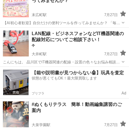
ってみませんか？
定・効率の良いデー...
末広町駅
7月27日
【AI初心者歓迎】自分だけの便利ツールを作ってみませんか？ 「毎日
のパソコン作業を、もう少しラクにしたい」 「こんな機能があったら
東京
千代田区
末広町駅
その他
初心者
LAN配線・ビジネスフォンなどIT機器関連の
便利なのに……」 「AIに興味はあるけれど、何から始めればいいか分
配線対応についてご相談下さい！
からない」...
大井町駅
7月27日
こんにちは。 品川区でIT機器関連の配線・設置の色々なお悩み相談か
ら解決を行っております。 基本的には東京都～隣県までどこでもお伺
東京
品川区
大井町駅
その他
【箱や説明書が見つからない🤖】玩具を査定
い致します。 メールでのご相談も承っております (相談料は基本無料)
状態が悪くてもOK！最大限買取します
...
Ad
プリフラ
#ぬくもりテラス 簡単！動画編集講習のご
案内
大泉学園駅
7月27日