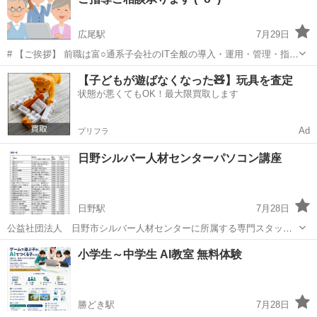
つけます。Excelを"使える"人にな...
広尾駅
7月29日
# 【ご挨拶】 前職は富○通系子会社のIT全般の導入・運用・管理・指
導・育成を主な職務とし、ハード/ソフトの開発・設計・プログラミン
東京
渋谷区
広尾駅
Windows総合
料金
【子どもが遊ばなくなった🧸】玩具を査定
グ、周辺機器開発・設計をベースとしたシステムエンジニア職、執行
状態が悪くてもOK！最大限買取します
役員を経て退職しました。 ...
Ad
プリフラ
日野シルバー人材センターパソコン講座
日野駅
7月28日
公益社団法人 日野市シルバー人材センターに所属する専門スタッフ
が講師を努めます。 講座開催日とお申し込みはこちらから。
東京
日野市
日野駅
その他
シルバー人材センター
小学生～中学生 AI教室 無料体験
https://webc.sjc.ne.jp/hino-sc/activity_4
勝どき駅
7月28日