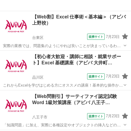
【Web割】Excel 仕事術＜基本編＞（アビバ
上野校）
7月23日
提携サイト
台東区
実際の業務では、問題集のようにやれば良いことが決まっているわけ
ではありません。この講座では【よくある上司の指示】からスタート
東京
台東区
エクセル
【初心者大歓迎・講師に相談・就業サポー
します。上司意図を汲み取るケーススタディを通じ、仕事の型を身に
ト】Excel 基礎講座（アビバ 大井町…
つけます。Excelを"使える"人にな...
7月23日
提携サイト
品川区
これからExcelを学びはじめる方にオススメの講座！基本的な操作から
関数やグラフ作成など、表計算ソフトであるExcelの醍醐味を学ぶ事が
東京
品川区
エクセル
【Web問割引】サーティファイ認定試験
できる講座です。 ■学習内容■ 基本操作・印刷・ページ設定・書式設
Word 1級対策講座（アビバ 八王子…
定・効率の良いデー...
7月23日
提携サイト
八王子市
「知識問題」に加え、実際に各種設定やオブジェクトの挿入などの機
能を駆使した文書を作成する「実技問題」を解くことで、実践的な能