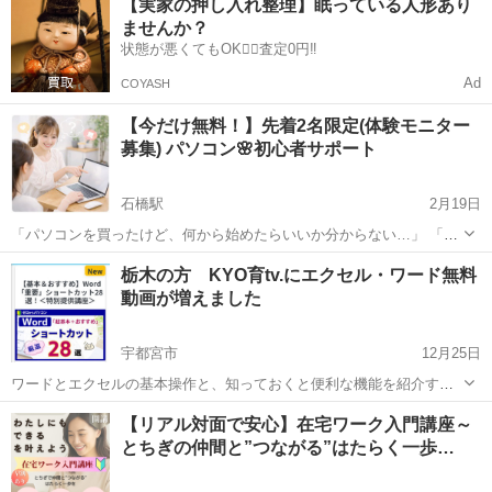
【実家の押し入れ整理】眠っている人形あり
ませんか？
状態が悪くてもOK🙆‍♀️査定0円‼️
Ad
COYASH
【今だけ無料！】先着2名限定(体験モニター
募集) パソコン🌸初心者サポート
石橋駅
2月19日
「パソコンを買ったけど、何から始めたらいいか分からない…」 「設
定や操作が不安…」 「誰かにゆっくり教えてほしい」 そんな初心者さ
栃木
河内郡
石橋駅
Windows総合
初心者
栃木の方 KYO育tv.にエクセル・ワード無料
ん向けに、やさしくサポートします😊 私自身もパソコンを使い始めた
動画が増えました
ばかりの経験がある...
宇都宮市
12月25日
ワードとエクセルの基本操作と、知っておくと便利な機能を紹介する
15動画を公開しました。 隙間時間を使って操作を習得しましょう。 視
栃木
宇都宮市
パソコン
センター
【リアル対面で安心】在宅ワーク入門講座～
聴にはKYO育tv.に登録すると無料で視聴できます。 登録はこちら
とちぎの仲間と”つながる”はたらく一歩…
⇒ https://...