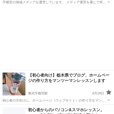
宇都宮の地域メディアを運営しています。 メディア運営を通じてWeb
ライティングのスキルやメディア運営のノウハウ、Web制作のお仕事
栃木
宇都宮市
宇都宮駅
ホームページ作成
の進め方についてレクチャーします。 実際に掲載する記事を執筆して
ライティング
もらいますので、実...
【初心者向け】栃木県でブログ、ホームペー
ジの作り方をマンツーマンレッスンします
東武宇都宮駅
4月24日
初心者の方向けに、ホームページ（ウェブサイト）の作り方をマンツ
ーマンで教えます。 ■こんな人向けの講座です 【事業者の方】 ・独学
栃木
宇都宮市
東武宇都宮駅
ホームページ作成
初心者からのパソコン&スマホレッスン。
でお店のホームページ（ウェブサイト）をつくったけど、途中で挫折