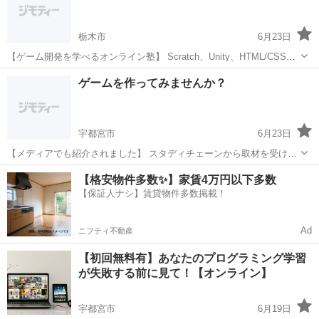
学校の授業...
栃木市
6月23日
【ゲーム開発を学べるオンライン塾】 Scratch、Unity、HTML/CSSな
ど、様々なプログラミング言語が学べます。 こんなお悩みはありませ
栃木
栃木市
プログラミング
オンライン
ゲームを作ってみませんか？
んか？ 学校の情報分野の授業だけでは不安 プログラミング...
宇都宮市
6月23日
【メディアでも紹介されました】 スタディチェーンから取材を受け、
当塾の指導方針が紹介されました。 取材記事から 「現役エンジニアの
栃木
宇都宮市
プログラミング
小学生
【格安物件多数✨】家賃4万円以下多数
知見を活かした 生徒中心の教育」として高く評価いただいています。
【保証人ナシ】賃貸物件多数掲載！
...
Ad
ニフティ不動産
【初回無料有】あなたのプログラミング学習
が失敗する前に見て！【オンライン】
宇都宮市
6月19日