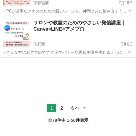
宇都宮駅
7月18日
✅PCが苦手なアナタのための新しい一歩を、仲間と共に踏み出そう！
「子どもが小学生になり、少し働けそうな時間ができた」 「親の介護
栃木
宇都宮市
宇都宮駅
その他
講座
サロンや教室のためのやさしい発信講座｜
が始まる前に、今の働き方を見直したい」 「自宅で働くための情報は
Canva×LINE×アメブロ
色々あるけど、何を信...
佐野駅
7月6日
✨こんな方におすすめです 自分でバナーや告知画像を作れるようにな
りたい LINE公式を作ったけど、使い方がわからない アメブロの見た
栃木
佐野市
佐野駅
パソコン
Canva
目を整えたい 自分のサービスを丁寧に伝えたい Canvaは気に...
1
2
次へ
全78件中 1-50件表示