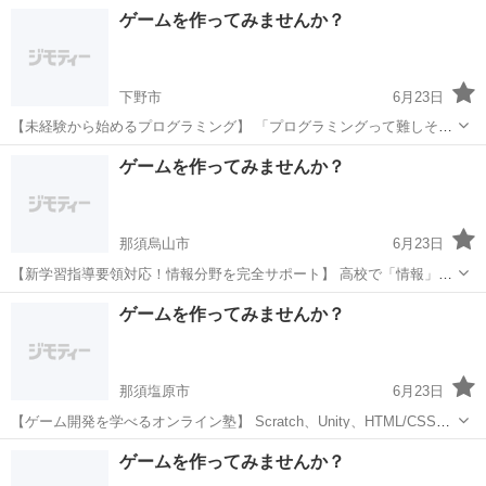
ど、様々なプログラミング言語が学べます。 こんなお悩みはありませ
栃木
芳賀郡
プログラミング
オンライン
ゲームを作ってみませんか？
んか？ 学校の情報分野の授業だけでは不安 プログラミング...
下野市
6月23日
【未経験から始めるプログラミング】 「プログラミングって難しそ
う...」そんなイメージを払拭します！ 当塾が選ばれる理由 初心者向け
栃木
下野市
プログラミング
未経験
ゲームを作ってみませんか？
の丁寧な指導 つまずきやすいポイントも詳しく解説 楽しいゲーム制
作...
那須烏山市
6月23日
【新学習指導要領対応！情報分野を完全サポート】 高校で「情報」が
必修化されました。 プログラミングの基礎をしっかり身につけましょ
栃木
那須烏山市
プログラミング
思考力
ゲームを作ってみませんか？
う。 このような方におすすめ ・情報分野の勉強方法がわからない ・
学校の授業...
那須塩原市
6月23日
【ゲーム開発を学べるオンライン塾】 Scratch、Unity、HTML/CSSな
ど、様々なプログラミング言語が学べます。 こんなお悩みはありませ
栃木
那須塩原市
プログラミング
オンライン
ゲームを作ってみませんか？
んか？ 学校の情報分野の授業だけでは不安 プログラミング...