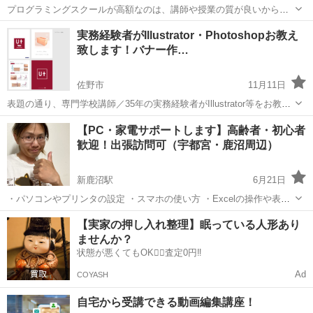
プログラミングスクールが高額なのは、講師や授業の質が良いからだ
と思っていませんか？ 違いますよ。 教室の場所代と広告費がかかって
栃木
宇都宮市
プログラミング
興味
実務経験者がIllustrator・Photoshopお教え
いるから高額なだけです。 実務経験のない講師が教えているスクール
致します！バナー作…
もあります。 と...
佐野市
11月11日
表題の通り、専門学校講師／35年の実務経験者がIllustrator等をお教え
致します。 リモート関連の教室を考えましたが、効率を考えますとや
栃木
佐野市
パソコン
チラシ
【PC・家電サポートします】高齢者・初心者
はり個別に訪問してお教えする方が確実で早く！身につきます。 最終
歓迎！出張訪問可（宇都宮・鹿沼周辺）
職歴は一部上場...
新鹿沼駅
6月21日
・パソコンやプリンタの設定 ・スマホの使い方 ・Excelの操作や表の
作り方 ・古いパソコンの再生や修理、無料引き取り。 まずはお気軽に
栃木
鹿沼市
新鹿沼駅
Windows総合
初心者
【実家の押し入れ整理】眠っている人形あり
ご相談ください。 【初回お試し価格】 ・パソコンやプリンタ、家電の
ませんか？
基本設...
状態が悪くてもOK🙆‍♀️査定0円‼️
Ad
COYASH
自宅から受講できる動画編集講座！