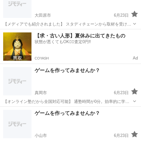
大田原市
6月23日
【メディアでも紹介されました】 スタディチェーンから取材を受け、
当塾の指導方針が紹介されました。 取材記事から 「現役エンジニアの
栃木
大田原市
プログラミング
小学生
【求・古い人形】夏休みに出てきたもの
知見を活かした 生徒中心の教育」として高く評価いただいています。
状態が悪くてもOK🙆‍♀️査定0円‼️
...
Ad
COYASH
ゲームを作ってみませんか？
真岡市
6月23日
【オンライン塾だから全国対応可能】 通塾時間が0分。効率的に学べ
ます。 全国からの受講 インターネット環境があれば、 日本全国どこ
栃木
真岡市
プログラミング
柔軟性
ゲームを作ってみませんか？
からでも受講可能。 地方にお住まいの方も大歓迎です。 時間帯の柔
軟...
小山市
6月23日