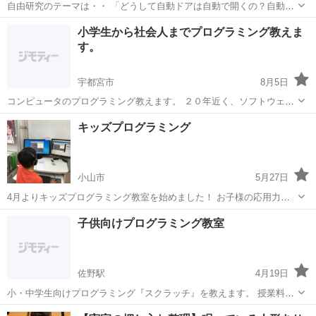
自由研究のテーマは・・ 「どうして自動ドアは自動で開くの？自動ド
アの仕組みを研究してみよう！」 いつも何気なく通っている自動ド
栃木
宇都宮市
東武宇都宮駅
プログラミング
小学生から社会人までプログラミング教えま
ア。2020年から小学校で必修になるプログラミングで夏休みの自由研
す。
究をしてみませんか？ ...
宇都宮市
8月5日
コンピュータのプログラミング教えます。 ２０年近く、ソフトウェア
の開発の現場で仕事をしてきました。 得意分野は、Ruby on Rails, C#,
栃木
宇都宮市
プログラミング
JavaScript
キッズプログラミング
Visual Basic, PHP, JavaScript, CSS ...
小山市
5月27日
4月よりキッズプログラミング教室を始めました！ お子様の応用力・
論理的思考力・問題解決力を鍛えることができます！ 2020年から小中
栃木
小山市
プログラミング
キッズプログラミング
子供向けプログラミング教室
学校でも必須科目になります！ お子様の可能性が開花するチャンスで
す。 無料体験レッスンは随時...
佐野駅
4月19日
小・中学生向けプログラミング『スクラッチ』を教えます。 授業料６
０００円/月
栃木
佐野市
佐野駅
プログラミング