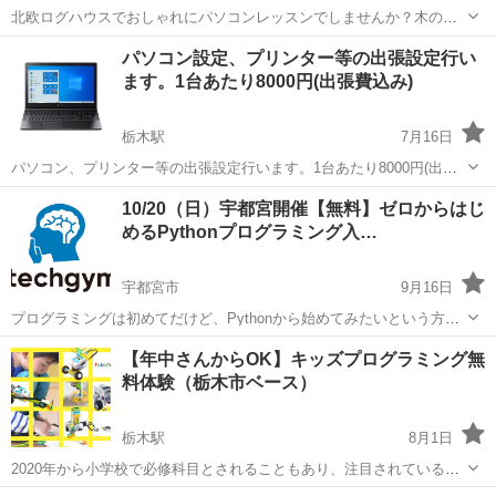
北欧ログハウスでおしゃれにパソコンレッスンでしませんか？木のぬ
くもりの癒しを感じながら集中力もアップ！マンツーマン専用スクー
栃木
下都賀郡
おもちゃのまち駅
Windows総合
パソコン設定、プリンター等の出張設定行い
ルですので、グループレッスンが苦手な方向け。ご希望の内容又は初
ます。1台あたり8000円(出張費込み)
ログハウス
心者でも丁寧にレッスン致します。マンツ...
栃木駅
7月16日
パソコン、プリンター等の出張設定行います。1台あたり8000円(出張
費込み)。 Windowsパソコンのセッティング、初期設定行います。イン
栃木
栃木市
栃木駅
パソコン
インストール
10/20（日）宇都宮開催【無料】ゼロからはじ
ターネットショッピングや量販店で購入したノートパソコンなど、設
めるPythonプログラミング入…
定わからない場合はぜ...
宇都宮市
9月16日
プログラミングは初めてだけど、Pythonから始めてみたいという方の
ために、無料のハンズオン開発講座をご用意いたしました。 当講座
栃木
宇都宮市
プログラミング
【年中さんからOK】キッズプログラミング無
は、東京を中心に全国ですでに2600名以上の参加者が参加している人
料体験（栃木市ベース）
気講座です。 http:...
栃木駅
8月1日
2020年から小学校で必修科目とされることもあり、注目されている
「ロボット・プログラミング教室」。 robotec（ロボテック）では、レ