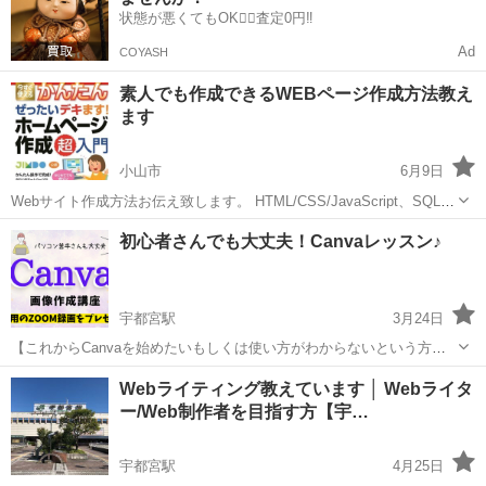
状態が悪くてもOK🙆‍♀️査定0円‼️
Ad
COYASH
素人でも作成できるWEBページ作成方法教え
ます
小山市
6月9日
Webサイト作成方法お伝え致します。 HTML/CSS/JavaScript、SQL,
Ruby on Railsを知らなくても作成できます！ 型に当て込む型のwebサ
栃木
小山市
ホームページ作成
WEB
初心者さんでも大丈夫！Canvaレッスン♪
イト作成になるため、 基本的なpc操作ができる方であれ...
宇都宮駅
3月24日
【これからCanvaを始めたいもしくは使い方がわからないという方向
け】 基本機能をレクチャーしつつ、画像やスライド、サムネイルなど
栃木
宇都宮市
宇都宮駅
その他
Canva
Webライティング教えています │ Webライタ
の作成を見ながら、ご自分でも何か一つ完成させるという半分実践型
ー/Web制作者を目指す方【宇…
の講座です。 🌟チラ...
宇都宮駅
4月25日