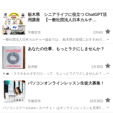
栃木県 シニアライフに役立つ ChatGPT活
用講座 【一般社団法人日本カルチ…
宇都宮市
2月4日
一般社団法人日本カルチャー協会では、 栃木県の皆様におすすめの講
座の開催をしております。 その他、下記の様々な募集も行っておりま
栃木
宇都宮市
その他
オンライン
あなたの仕事、もっとラクにしませんか？
す。 下記のURLをクリックすると、日程などの詳細情報を見ることが
でき、 24時間ご予約...
岩舟駅
1月30日
👩‍💼 「スマホをかざすだけ」って、ちょっとワクワクしませんか？ 携
帯をかざすだけで、あなたの毎日が、もっと便利でちょっと特別にな
栃木
栃木市
岩舟駅
Windows総合
SNS
パソコンオンラインレッスン生徒大募集！
る。 NFCタグの魔法を知っていますか？ ✅ ワンタッチでWi-Fi接
続、...
宇都宮市
10月28日
パソコンスクールLuce～ルーチェ～ はオンラインレッスンも充実‼︎ ・
WEBデザイン ・WEBサイト制作 ・３Dグラフィック ・CAD その他オ