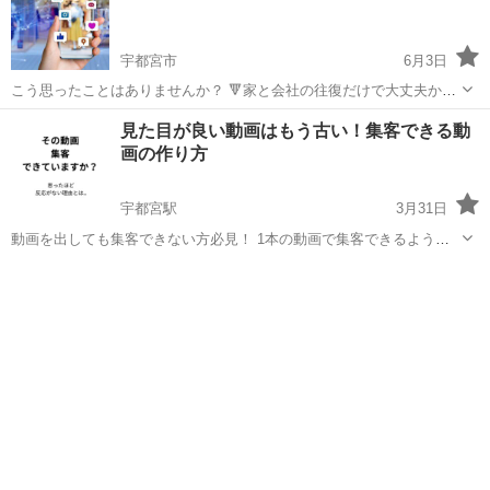
宇都宮市
6月3日
こう思ったことはありませんか？ 🔻家と会社の往復だけで大丈夫か
な・・ 🔻何かやりたいけど何がいいのかな・・ 🔻動画編集とか興味あ
栃木
宇都宮市
Windows総合
動画編集
見た目が良い動画はもう古い！集客できる動
るな・・ 私も元々、そんな不安を感じていました。 会社員として働き
画の作り方
ながら事...
宇都宮駅
3月31日
動画を出しても集客できない方必見！ 1本の動画で集客できるように
する動画のシナリオ作成と編集するコツをお伝えします。 手元に集客
栃木
宇都宮市
宇都宮駅
その他
集客
用に作成した動画がある方は添削いたします。 ご予約はこちらから↓
https://r...