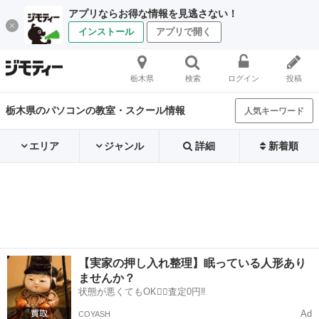
アプリならお得な情報を見逃さない！
インストール
アプリで開く
栃木県
検索
ログイン
投稿
栃木県のパソコンの教室・スクール情報
人気キーワード
エリア
ジャンル
詳細
新着順
【実家の押し入れ整理】眠っている人形あり
ませんか？
状態が悪くてもOK🙆‍♀️査定0円‼️
Ad
COYASH