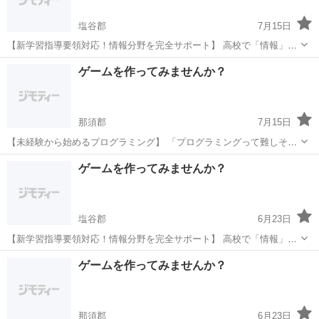
塩谷郡
7月15日
【新学習指導要領対応！情報分野を完全サポート】 高校で「情報」が
必修化されました。 プログラミングの基礎をしっかり身につけましょ
栃木
塩谷郡
プログラミング
思考力
ゲームを作ってみませんか？
う。 このような方におすすめ ・情報分野の勉強方法がわからない ・
学校の授業...
那須郡
7月15日
【未経験から始めるプログラミング】 「プログラミングって難しそ
う...」そんなイメージを払拭します！ 当塾が選ばれる理由 初心者向け
栃木
那須郡
プログラミング
未経験
ゲームを作ってみませんか？
の丁寧な指導 つまずきやすいポイントも詳しく解説 楽しいゲーム制
作...
塩谷郡
6月23日
【新学習指導要領対応！情報分野を完全サポート】 高校で「情報」が
必修化されました。 プログラミングの基礎をしっかり身につけましょ
栃木
塩谷郡
プログラミング
思考力
ゲームを作ってみませんか？
う。 このような方におすすめ ・情報分野の勉強方法がわからない ・
学校の授業...
那須郡
6月23日