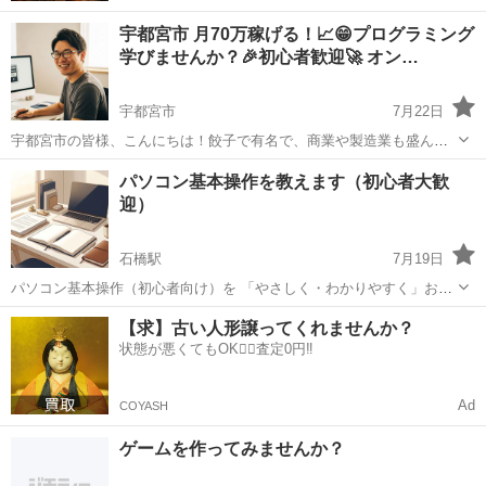
宇都宮市 月70万稼げる！📈😁プログラミング
学びませんか？🎉初心者歓迎🚀 オン…
宇都宮市
7月22日
宇都宮市の皆様、こんにちは！餃子で有名で、商業や製造業も盛んな
この街で、プログラミングのスキルを身につけてみませんか？ （レッ
栃木
宇都宮市
プログラミング
オンライン
パソコン基本操作を教えます（初心者大歓
スンはオンラインでどこからでも受講可能です！） 少し大げさに聞こ
迎）
えるかもしれません...
石橋駅
7月19日
パソコン基本操作（初心者向け）を 「やさしく・わかりやすく」お伝
えしています💻✨ ・パソコン操作に少し不安がある方 ・Excelや
栃木
河内郡
石橋駅
その他
Canva
【求】古い人形譲ってくれませんか？
PowerPointを使ってみたいけど難しそうと感じている方 ・AIやCanva
状態が悪くてもOK🙆‍♀️査定0円‼️
で...
Ad
COYASH
ゲームを作ってみませんか？