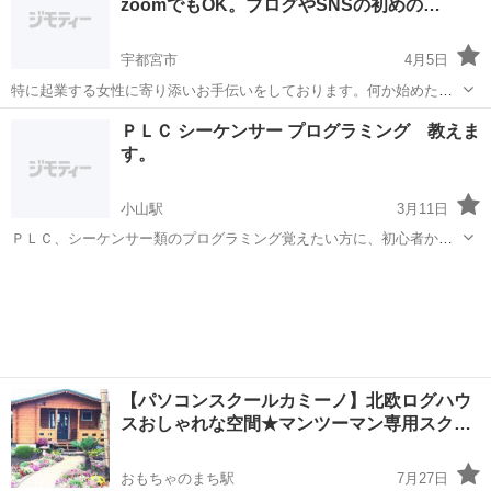
zoomでもOK。ブログやSNSの初めの…
マンツーマン
してしまった ...
宇都宮市
4月5日
特に起業する女性に寄り添いお手伝いをしております。何か始めたい
と思っている方にブログやSNSの使い方レッスンをしています。サロ
栃木
宇都宮市
その他
SNS
ＰＬＣ シーケンサー プログラミング 教えま
ンやお教室を始めたいが宣伝の仕方がわからない方が多く通っていた
す。
だいております。 アメブロカスタマ...
小山駅
3月11日
ＰＬＣ、シーケンサー類のプログラミング覚えたい方に、初心者から
上級者まで丁寧に教えます。 家庭教師、講習対応、オンライン等希望
栃木
小山市
小山駅
プログラミング
PLC
の形で行います。 三菱、KEYENCE、オムロンなど各メーカ対応可能
です。その他メーカーもご相談下...
【パソコンスクールカミーノ】北欧ログハウ
スおしゃれな空間★マンツーマン専用スク…
おもちゃのまち駅
7月27日