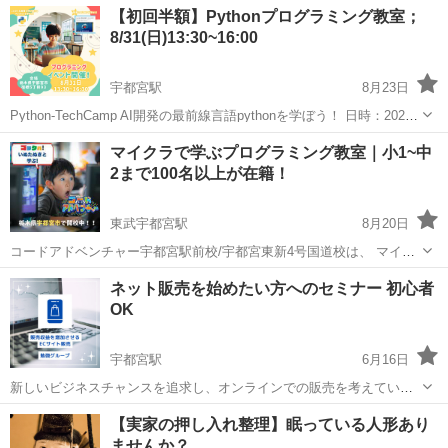
栃木
宇都宮市
Illustrator
オンライン
【初回半額】Pythonプログラミング教室；
ンラインレッスン取り扱っております。 学ばれたい、身につけ...
8/31(日)13:30~16:00
宇都宮駅
8月23日
Python-TechCamp AI開発の最前線言語pythonを学ぼう！ 日時：2024
年8月31日 13:30 – 16:30 場所：endoor, 日本、〒321-0945 栃木県宇都
栃木
宇都宮市
宇都宮駅
プログラミング
Python
マイクラで学ぶプログラミング教室｜小1~中
宮市宿郷５丁目９−３ ...
2まで100名以上が在籍！
東武宇都宮駅
8月20日
コードアドベンチャー宇都宮駅前校/宇都宮東新4号国道校は、 マイン
クラフト×プログラミング×大人気YouTuberと学ぶ 新しいプログラミ
栃木
宇都宮市
東武宇都宮駅
プログラミング
ネット販売を始めたい方へのセミナー 初心者
ング教室です！ ～当教室のおすすめポイントのまとめ～ ☆みんなに大
OK
マインクラフト
人気のマイ...
宇都宮駅
6月16日
新しいビジネスチャンスを追求し、オンラインでの販売を考えている
方へ向けた「ECサイトの基礎から学ぶ 初心者向け販売方法セミナー」
栃木
宇都宮市
宇都宮駅
その他
ECサイト
【実家の押し入れ整理】眠っている人形あり
が開催されます！ お問い合わせ&参加申し込みは下記の公式ラインか
ませんか？
ら https://lin....