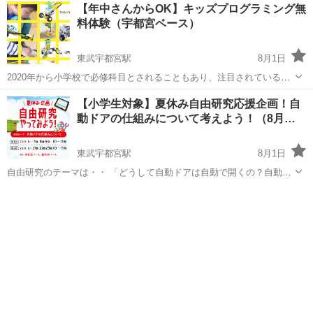
栃木
栃木市
栃木駅
プログラミング
【年中さんからOK】キッズプログラミング無
ゴを使ったロボット作りと、作ったロボットを動かすためのプログラ
料体験（宇都宮ベース）
ミングを学び、その過程で...
東武宇都宮駅
8月1日
2020年から小学校で必修科目とされることもあり、注目されている
「ロボット・プログラミング教室」。 robotec（ロボテック）では、レ
栃木
宇都宮市
東武宇都宮駅
プログラミング
【小学生対象】夏休み自由研究応援企画！自
ゴを使ったロボット作りと、作ったロボットを動かすためのプログラ
動ドアの仕組みについて考えよう！（8月…
ミングを学び、その過程で...
東武宇都宮駅
8月1日
自由研究のテーマは・・ 「どうして自動ドアは自動で開くの？自動ド
アの仕組みを研究してみよう！」 いつも何気なく通っている自動ド
栃木
宇都宮市
東武宇都宮駅
プログラミング
ア。2020年から小学校で必修になるプログラミングで夏休みの自由研
究をしてみませんか？ ...