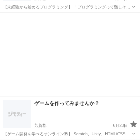
【未経験から始めるプログラミング】 「プログラミングって難しそ
う...」そんなイメージを払拭します！ 当塾が選ばれる理由 初心者向け
栃木
那須郡
プログラミング
未経験
の丁寧な指導 つまずきやすいポイントも詳しく解説 楽しいゲーム制
作...
ゲームを作ってみませんか？
芳賀郡
6月23日
【ゲーム開発を学べるオンライン塾】 Scratch、Unity、HTML/CSSな