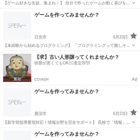
【ゲーム好きな生徒、集まれ！】 自分で作ったゲームが動く喜びを体
験しよう。 ゲーム制作コースの内容 Scratchという初心者向けプログ
栃木
小山市
プログラミング
表現力
ゲームを作ってみませんか？
ラミング言語を使って、 シューティングゲームやアクションゲームな
どを製...
日光市
6月23日
【未経験から始めるプログラミング】 「プログラミングって難しそ
う...」そんなイメージを払拭します！ 当塾が選ばれる理由 初心者向け
栃木
日光市
プログラミング
未経験
【求】古い人形譲ってくれませんか？
の丁寧な指導 つまずきやすいポイントも詳しく解説 楽しいゲーム制
状態が悪くてもOK🙆‍♀️査定0円‼️
作...
Ad
COYASH
ゲームを作ってみませんか？
鹿沼市
6月23日
【新学習指導要領対応！情報分野を完全サポート】 高校で「情報」が
必修化されました。 プログラミングの基礎をしっかり身につけましょ
栃木
鹿沼市
プログラミング
思考力
ゲームを作ってみませんか？
う。 このような方におすすめ ・情報分野の勉強方法がわからない ・