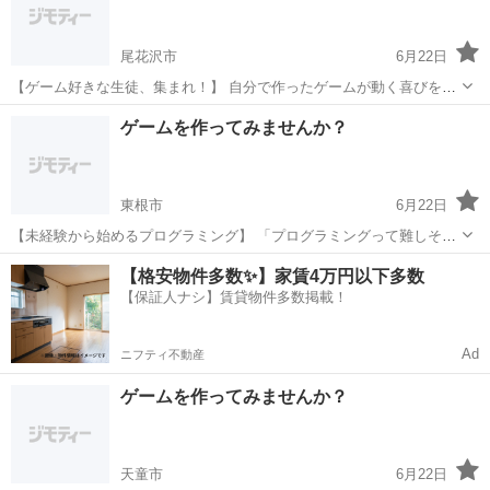
軟...
尾花沢市
6月22日
【ゲーム好きな生徒、集まれ！】 自分で作ったゲームが動く喜びを体
験しよう。 ゲーム制作コースの内容 Scratchという初心者向けプログ
山形
尾花沢市
プログラミング
表現力
ゲームを作ってみませんか？
ラミング言語を使って、 シューティングゲームやアクションゲームな
どを製...
東根市
6月22日
【未経験から始めるプログラミング】 「プログラミングって難しそ
う...」そんなイメージを払拭します！ 当塾が選ばれる理由 初心者向け
山形
東根市
プログラミング
未経験
【格安物件多数✨】家賃4万円以下多数
の丁寧な指導 つまずきやすいポイントも詳しく解説 楽しいゲーム制
【保証人ナシ】賃貸物件多数掲載！
作...
Ad
ニフティ不動産
ゲームを作ってみませんか？
天童市
6月22日