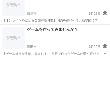
新庄市
6月22日
【オンライン塾だから全国対応可能】 通塾時間が0分。効率的に学べ
ます。 全国からの受講 インターネット環境があれば、 日本全国どこ
山形
新庄市
プログラミング
柔軟性
ゲームを作ってみませんか？
からでも受講可能。 地方にお住まいの方も大歓迎です。 時間帯の柔
軟...
酒田市
6月22日
【ゲーム好きな生徒、集まれ！】 自分で作ったゲームが動く喜びを体
験しよう。 ゲーム制作コースの内容 Scratchという初心者向けプログ
山形
酒田市
プログラミング
表現力
ラミング言語を使って、 シューティングゲームやアクションゲームな
どを製...