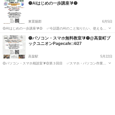
山形
米沢市
米沢駅
パソコン
60代
🟡AIはじめの一歩講座🔰🟡
行かないをモットーに寄り添ってサポートしております。 実は炭焼き
職人を30年して...
東置賜郡
6月5日
🟡AIはじめの一歩講座🔰🟡 ✅今話題のAIのこと知りたい、使えるよ
うになりたい！ ✅スマホ・パソコン作業で、操作方法がわからなくて
山形
東置賜郡
パソコン
講座
🟡パソコン・スマホ無料教室🔰🟡@高畠町ブ
困ってる〜 ✅そもそも、スマホ・パソコンに触るのがめんどくさー
ックユニオンPagecafe::4/27
い〜 ...
高畠駅
5月22日
🟡パソコン・スマホ相談室🔰🟡第３回目 ✅スマホ・パソコン作業
で、操作方法がわからなくて困ってる〜 ✅そもそも、スマホ・パソ
山形
東置賜郡
高畠駅
Windows総合
オンライン
コンに触るのがめんどくさーい〜 ✅今更恥ずかしくて、操作方法聞け
ない。けど操作で...