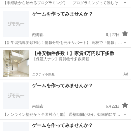
【未経験から始めるプログラミング】 「プログラミングって難しそ
う...」そんなイメージを払拭します！ 当塾が選ばれる理由 初心者向け
山形
東村山郡
プログラミング
未経験
ゲームを作ってみませんか？
の丁寧な指導 つまずきやすいポイントも詳しく解説 楽しいゲーム制
作...
飽海郡
6月22日
【新学習指導要領対応！情報分野を完全サポート】 高校で「情報」が
必修化されました。 プログラミングの基礎をしっかり身につけましょ
山形
飽海郡
プログラミング
思考力
【格安物件多数！】家賃4万円以下多数
う。 このような方におすすめ ・情報分野の勉強方法がわからない ・
【保証人ナシ】賃貸物件多数掲載！
学校の授業...
Ad
ニフティ不動産
ゲームを作ってみませんか？
南陽市
6月22日
【オンライン塾だから全国対応可能】 通塾時間が0分。効率的に学べ
ます。 全国からの受講 インターネット環境があれば、 日本全国どこ
山形
南陽市
プログラミング
柔軟性
ゲームを作ってみませんか？
からでも受講可能。 地方にお住まいの方も大歓迎です。 時間帯の柔