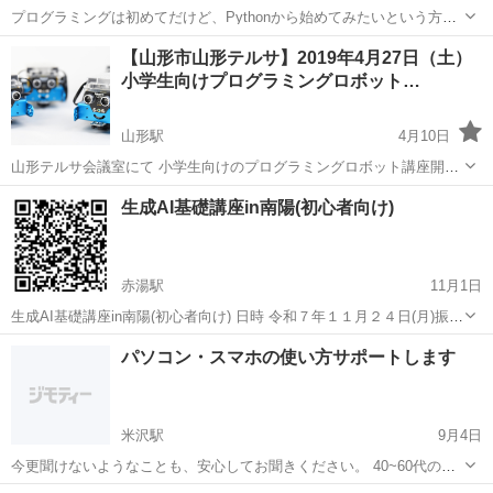
プログラミングは初めてだけど、Pythonから始めてみたいという方の
ために、無料のハンズオン開発講座をご用意いたしました。 当講座
山形
山形市
プログラミング
【山形市山形テルサ】2019年4月27日（土）
は、東京を中心に全国ですでに2700名以上の参加者が参加している人
小学生向けプログラミングロボット…
気講座です。 htt...
山形駅
4月10日
山形テルサ会議室にて 小学生向けのプログラミングロボット講座開催
決定です！ 2020年のプログラミング教育必須化の前に 楽しくプログ
山形
山形市
山形駅
パソコン
生成AI基礎講座in南陽(初心者向け)
ラミングを学びましょう ------------------------------...
赤湯駅
11月1日
生成AI基礎講座in南陽(初心者向け) 日時 令和７年１１月２４日(月)振替
休日 午後２時００から４時３０分まで 場所 NCV南陽市レンタルスペ
山形
南陽市
赤湯駅
その他
講座
パソコン・スマホの使い方サポートします
ース 南陽市三間通388番1 内容 今話題の生成AI...
米沢駅
9月4日
今更聞けないようなことも、安心してお聞きください。 40~60代のパ
ソコン苦手を解決するPCスキルサポートの佐藤光夫です。 誰も置いて