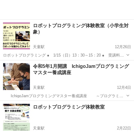
ロボットプログラミング体験教室（小学生対
象）
天童駅
12月26日
ロボットプログラミング ● 1/15（日）13：30～15：20 ● 受講料
1,650円 ● 1組50分 ● 申込締切 1/8（日） ● 自分でプログラミン
山形
天童市
天童駅
プログラミング
小学生
令和5年1月開講 IchigoJamプログラミング
グしてロボットを動かしてみよう！ ...
マスター養成講座
天童駅
12月4日
IchigoJamプログラミングマスター養成講座 ～プログラミン
グを用いたものづくりの指導員を目指す～ ● 手のひらにのせられる
山形
天童市
天童駅
パソコン
講座
ロボットプログラミング体験教室
大きさの、プログラミング専用パソコン「IchigoJam」を使用し て
ロ...
天童駅
2月22日