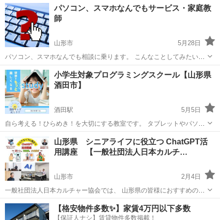
山形
山形市
パソコン
フリーランス
パソコン、スマホなんでもサービス・家庭教
しています。 当社のメイン事業である「Enjoy Tech」では、累計200
師
名以上の卒業生...
山形市
5月28日
パソコン、スマホなんでも相談に乗ります。 こんなことしてみたい、
何ができるの？ 初心者、シニアの方、個人事業主の方どなたでもお気
山形
山形市
Windows総合
ネットショップ
小学生対象プログラミングスクール【山形県
軽にご相談ください。 ご自宅、ファミレス、カフェなどご指定の場所
酒田市】
でマンツーマンで対応し...
酒田駅
5月5日
自ら考える！ひらめき！を大切にする教室です。 タブレットやパソコ
ンの使用が当たり前の社会でも中学・高校の授業、大学入試に向け
山形
酒田市
酒田駅
プログラミング
小学生
山形県 シニアライフに役立つ ChatGPT活
て、小学生のうちからプログラミングを得意分野にしませんか？ 学校
用講座 【一般社団法人日本カルチ…
で実際に使われているカリキュ...
山形市
2月4日
一般社団法人日本カルチャー協会では、 山形県の皆様におすすめの講
座の開催をしております。 その他、下記の様々な募集も行っておりま
山形
山形市
その他
オンライン
【格安物件多数✨】家賃4万円以下多数
す。 下記のURLをクリックすると、日程などの詳細情報を見ることが
【保証人ナシ】賃貸物件多数掲載！
でき、 24時間ご予約...