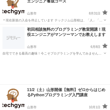
エンジニア養成コース
宅へお伺いします。 パソコン...
山形市
8月31日
＊現在新規の入会を停止しています テックジム山形校は、「人」「サ
ービス」「組織」「社会」の成長を支援する4Growthが運営していま
山形
山形市
プログラミング
Python
初回相談無料のプログラミング教室開講！現
す。 【カリキュラム/コース】 ・Python基礎コース ・...
役エンジニアがマンツーマンでお教えします
山形市
6月8日
自宅でできる最高の趣味！今こそプログラミングを学んでみません
か？ IT系ベンチャー企業でWEBシステムメインのエンジニアとして経
山形
山形市
プログラミング
リモート
験を積んだ後、 人と話し、人に伝えることの魅力に惹かれ、教育分野
に転向。 その...
11/2（土）山形開催【無料】ゼロからはじめ
るPythonプログラミング入門講座
山形市
10月1日