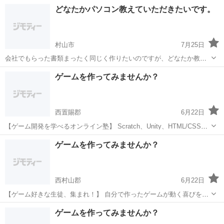
「業者に頼むと1万円以上かかって高い…」 「家族に聞くと嫌な顔を
山形
東置賜郡
高畠駅
Windows総合
リモート
どなたかパソコン教えていただきたいです。
される…」 「スマホの使い方がよく分からない…」 ​そんなお悩みを、
**【1回...
村山市
7月25日
会社でもらった書類まったく同じく作りたいのですが、どなたか教え
てほしいです。
山形
村山市
エクセル
ゲームを作ってみませんか？
西置賜郡
6月22日
【ゲーム開発を学べるオンライン塾】 Scratch、Unity、HTML/CSSな
ど、様々なプログラミング言語が学べます。 こんなお悩みはありませ
山形
西置賜郡
プログラミング
オンライン
ゲームを作ってみませんか？
んか？ 学校の情報分野の授業だけでは不安 プログラミング...
西村山郡
6月22日
【ゲーム好きな生徒、集まれ！】 自分で作ったゲームが動く喜びを体
験しよう。 ゲーム制作コースの内容 Scratchという初心者向けプログ
山形
西村山郡
プログラミング
表現力
ゲームを作ってみませんか？
ラミング言語を使って、 シューティングゲームやアクションゲームな