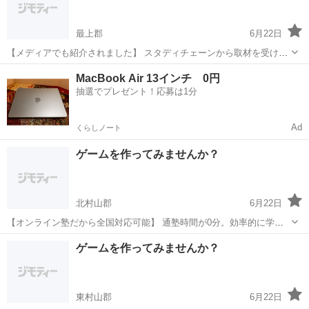
どを製...
最上郡
6月22日
【メディアでも紹介されました】 スタディチェーンから取材を受け、
当塾の指導方針が紹介されました。 取材記事から 「現役エンジニアの
山形
最上郡
プログラミング
小学生
MacBook Air 13インチ 0円
知見を活かした 生徒中心の教育」として高く評価いただいています。
抽選でプレゼント！応募は1分
...
Ad
くらしノート
ゲームを作ってみませんか？
北村山郡
6月22日
【オンライン塾だから全国対応可能】 通塾時間が0分。効率的に学べ
ます。 全国からの受講 インターネット環境があれば、 日本全国どこ
山形
北村山郡
プログラミング
柔軟性
ゲームを作ってみませんか？
からでも受講可能。 地方にお住まいの方も大歓迎です。 時間帯の柔
軟...
東村山郡
6月22日