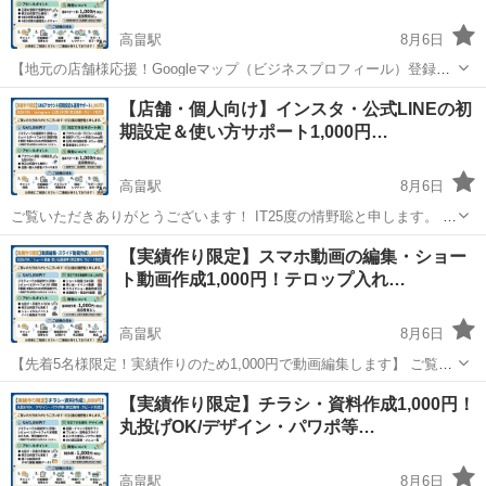
高畠駅
8月6日
​【地元の店舗様応援！Googleマップ（ビジネスプロフィール）登録代
行】 ​ご覧いただきありがとうございます！ IT25度の情野聡と申しま
山形
東置賜郡
高畠駅
Windows総合
プロフィール
【店舗・個人向け】インスタ・公式LINEの初
す。 ​「Googleマップにお店が表示されない…」 「営業時間やメニュ
期設定＆使い方サポート1,000円…
ー、...
高畠駅
8月6日
ご覧いただきありがとうございます！ IT25度の情野聡と申します。 ​
「お店のInstagramや公式LINEを始めたいけれど、設定が難しそう…」
山形
東置賜郡
高畠駅
Windows総合
インスタ
​【実績作り限定】スマホ動画の編集・ショー
「アカウントは作ったけれど、何を投稿すればいいか分からない…」 ​
ト動画作成1,000円！テロップ入れ…
そ...
高畠駅
8月6日
【先着5名様限定！実績作りのため1,000円で動画編集します】 ​ご覧い
ただきありがとうございます！ IT25度の情野聡と申します。 ​「SNSや
山形
東置賜郡
高畠駅
Windows総合
YouTube
​【実績作り限定】チラシ・資料作成1,000円！
YouTube用の動画を作りたいけれど、編集のやり方が分からない…」
丸投げOK/デザイン・パワポ等…
...
高畠駅
8月6日