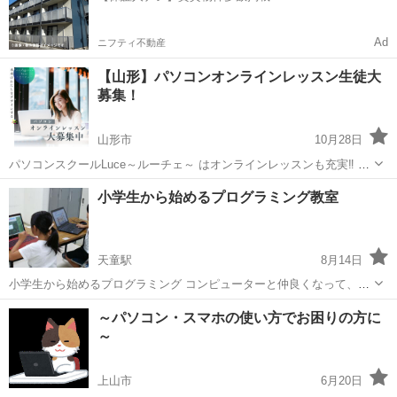
Ad
ニフティ不動産
【山形】パソコンオンラインレッスン生徒大
募集！
山形市
10月28日
パソコンスクールLuce～ルーチェ～ はオンラインレッスンも充実‼︎ ・
WEBデザイン ・WEBサイト制作 ・３Dグラフィック ・CAD その他オ
山形
山形市
Illustrator
小学生から始めるプログラミング教室
ンラインレッスン取り扱っております。 学ばれたい、身につけ...
天童駅
8月14日
小学生から始めるプログラミング コンピューターと仲良くなって、新
しい世界の扉を開ける 講師 井澤 茜 まなびの広場 星の家代表 ◇
山形
天童市
天童駅
プログラミング
小学生
～パソコン・スマホの使い方でお困りの方に
月2回3,520円（教材費別） ◇日曜9:30～10:30 ...
～
上山市
6月20日