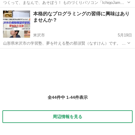
つくって、まなんで、あそぼう！ ものづくりパソコン「IchigoJam」
で本格的なプログラミングを体験します。 ロボットプログラミングで
山形
天童市
天童駅
プログラミング
親子
本格的なプログラミングの習得に興味はあり
なにができるの？ ６足歩行ロボットをプログラミングで動かしたり、
ませんか？
ゲームもつくれるか...
米沢市
5月19日
山形県米沢市の学習塾、夢を叶える塾の那須賢（なすけん）です。 ロ
ボットを使ったプログラミング教材が学校などでも導入されているよ
山形
米沢市
プログラミング
うですが、やはり高校生などはこれでは物足りないようです。 そのよ
うな、遊びで無い、本格的な...
全44件中 1-44件表示
周辺情報を見る