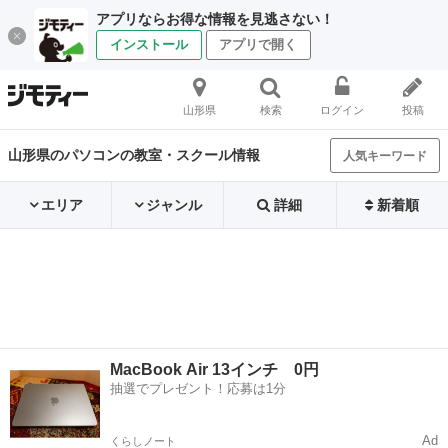
アプリならお得な情報を見逃さない！
インストール
アプリで開く
山形県
検索
ログイン
投稿
山形県のパソコンの教室・スクール情報
人気キーワード
エリア
ジャンル
詳細
新着順
MacBook Air 13インチ 0円
抽選でプレゼント！応募は1分
Ad
くらしノート