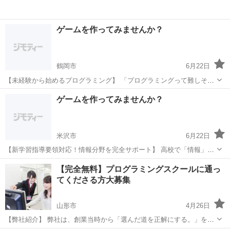
ゲームを作ってみませんか？
鶴岡市
6月22日
【未経験から始めるプログラミング】 「プログラミングって難しそ
う...」そんなイメージを払拭します！ 当塾が選ばれる理由 初心者向け
山形
鶴岡市
プログラミング
未経験
ゲームを作ってみませんか？
の丁寧な指導 つまずきやすいポイントも詳しく解説 楽しいゲーム制
作...
米沢市
6月22日
【新学習指導要領対応！情報分野を完全サポート】 高校で「情報」が
必修化されました。 プログラミングの基礎をしっかり身につけましょ
山形
米沢市
プログラミング
思考力
【完全無料】プログラミングスクールに通っ
う。 このような方におすすめ ・情報分野の勉強方法がわからない ・
てくださる方大募集
学校の授業...
山形市
4月26日
【弊社紹介】 弊社は、創業当時から「選んだ道を正解にする。」をモ
ットーに、全ての人が自己実現に向けて挑戦できる社会の実現を目指