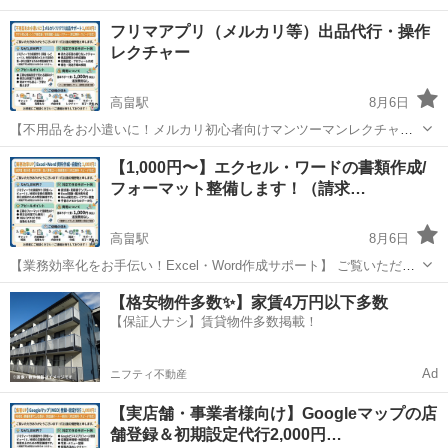
フリマアプリ（メルカリ等）出品代行・操作
レクチャー
高畠駅
8月6日
【不用品をお小遣いに！メルカリ初心者向けマンツーマンレクチャ
ー】 ​ご覧いただきありがとうございます！ IT25度の情野聡と申しま
山形
東置賜郡
高畠駅
Windows総合
メルカリ
​【1,000円〜】エクセル・ワードの書類作成/
す。 ​「家にある不用品を売りたいけれど、メルカリの使い方が分から
フォーマット整備します！（請求…
ない…」 「出品してみたけれ...
高畠駅
8月6日
​【業務効率化をお手伝い！Excel・Word作成サポート】 ​ご覧いただき
ありがとうございます！ IT25度の情野聡と申します。 ​「見やすい請求
山形
東置賜郡
高畠駅
Windows総合
無料
【格安物件多数✨】家賃4万円以下多数
書や見積書のフォーマットが欲しい」 「Excelの関数や集計表がうま
【保証人ナシ】賃貸物件多数掲載！
く組めな...
Ad
ニフティ不動産
【実店舗・事業者様向け】Googleマップの店
舗登録＆初期設定代行2,000円…