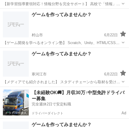
【新学習指導要領対応！情報分野を完全サポート】 高校で「情報」が
必修化されました。 プログラミングの基礎をしっかり身につけましょ
山形
天童市
プログラミング
思考力
ゲームを作ってみませんか？
う。 このような方におすすめ ・情報分野の勉強方法がわからない ・
学校の授業...
村山市
6月22日
【ゲーム開発を学べるオンライン塾】 Scratch、Unity、HTML/CSSな
ど、様々なプログラミング言語が学べます。 こんなお悩みはありませ
山形
村山市
プログラミング
オンライン
ゲームを作ってみませんか？
んか？ 学校の情報分野の授業だけでは不安 プログラミング...
寒河江市
6月22日
【メディアでも紹介されました】 スタディチェーンから取材を受け、
当塾の指導方針が紹介されました。 取材記事から 「現役エンジニアの
山形
寒河江市
プログラミング
小学生
【未経験OK🚚】月収30万↑中型免許ドライバ
知見を活かした 生徒中心の教育」として高く評価いただいています。
ー募集
...
完全週休2日で安定転職
Ad
ドライバーダイレクト
ゲームを作ってみませんか？