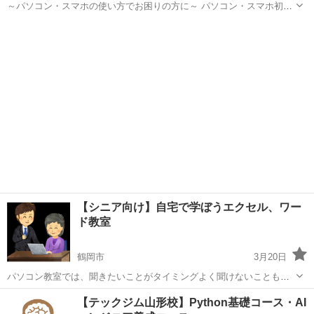
～パソコン・スマホの使い方でお困りの方に～ パソコン・スマホ初心
者の方向けにパソコン・スマホの使い方を出張アドバイスいたしま
山形
上山市
Windows総合
す。 パソコン教室のような形式ではなく、使い方等の疑問にアドバイ
スさせていただくかた...
【シニア向け】自宅で学ぼうエクセル、ワー
ド教室
鶴岡市
3月20日
パソコン教室では、聞きたいことがタイミングよく聞けないこともあ
ると思います そんな方向けに、講師がご自宅へ伺い、聞きたいことを
山形
鶴岡市
パソコン
シニア向け
【テックジム山形校】Python基礎コース・AI
丁寧にお教えいたします。 三川町から片道1時間圏内であれば、ご自