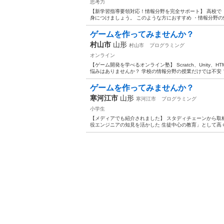
思考力
【新学習指導要領対応！情報分野を完全サポート】 高校で
身につけましょう。 このような方におすすめ ・情報分野の勉
ゲームを作ってみませんか？
村山市
山形
村山市
プログラミング
オンライン
【ゲーム開発を学べるオンライン塾】 Scratch、Unity
悩みはありませんか？ 学校の情報分野の授業だけでは不安 プ
ゲームを作ってみませんか？
寒河江市
山形
寒河江市
プログラミング
小学生
【メディアでも紹介されました】 スタディチェーンから取材
役エンジニアの知見を活かした 生徒中心の教育」として高く評