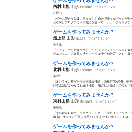
ゲームを作ってみませんか？
西村山郡
山形
西村山郡
プログラミング
表現力
【ゲーム好きな生徒、集まれ！】 自分で作ったゲームが動く喜
心者向けプログラミング言語を使って、 シューティングゲー
ゲームを作ってみませんか？
最上郡
山形
最上郡
プログラミング
小学生
【メディアでも紹介されました】 スタディチェーンから取材
役エンジニアの知見を活かした 生徒中心の教育」として高く評
ゲームを作ってみませんか？
北村山郡
山形
北村山郡
プログラミング
柔軟性
【オンライン塾だから全国対応可能】 通塾時間が0分。効率
日本全国どこからでも受講可能。 地方にお住まいの方も大歓迎
ゲームを作ってみませんか？
東村山郡
山形
東村山郡
プログラミング
未経験
【未経験から始めるプログラミング】 「プログラミングって
由 初心者向けの丁寧な指導 つまずきやすいポイントも詳しく
ゲームを作ってみませんか？