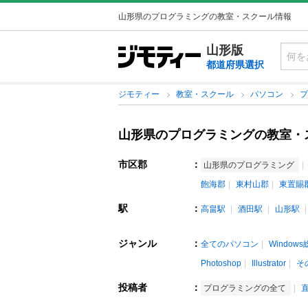
山形県のプログラミングの教室・スクール情報
山形版
都道府県選択
ジモティー
教室・スクール
パソコン
山形県のプログラミングの教室・
市区郡
：
山形県のプログラミング
飽海郡
東村山郡
東置賜
駅
：
高畠駅
酒田駅
山形駅
ジャンル
：
全てのパソコン
Window
Photoshop
Illustrator
そ
投稿者
：
プログラミングの全て