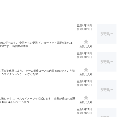
更新6月22日
作成6月22日
的に学べます。 全国からの受講 インターネット環境があれば、
です。 時間帯の柔軟...
お気に入り
更新6月22日
作成6月22日
びを体験しよう。 ゲーム制作コースの内容 Scratchという初
ムやアクションゲームなどを製...
お気に入り
更新6月22日
作成6月22日
難しそう...」そんなイメージを払拭します！ 当塾が選ばれる理
解説 楽しいゲーム制作...
お気に入り
更新6月22日
作成6月22日