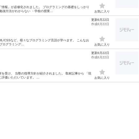
「情報」が必修化されました。 プログラミングの基礎をしっかり
強方法がわからない ・学校の授業...
お気に入り
更新6月22日
作成6月22日
、HTML/CSSなど、様々なプログラミング言語が学べます。 こんなお
ログラミング...
お気に入り
更新6月22日
作成6月22日
を受け、 当塾の指導方針が紹介されました。 取材記事から 「現
価いただいています。 ...
お気に入り