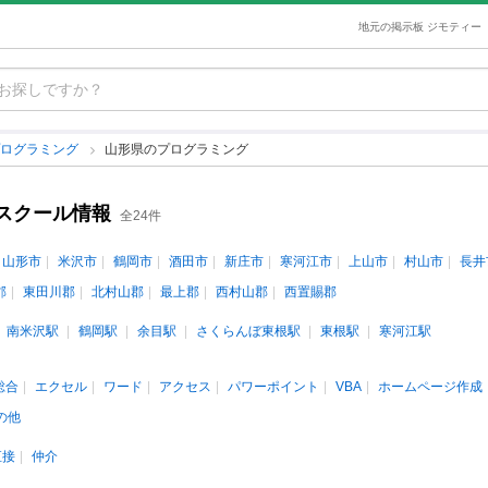
地元の掲示板 ジモティー
プログラミング
山形県のプログラミング
スクール情報
全24件
山形市
米沢市
鶴岡市
酒田市
新庄市
寒河江市
上山市
村山市
長井
郡
東田川郡
北村山郡
最上郡
西村山郡
西置賜郡
南米沢駅
鶴岡駅
余目駅
さくらんぼ東根駅
東根駅
寒河江駅
s総合
エクセル
ワード
アクセス
パワーポイント
VBA
ホームページ作成
の他
直接
仲介