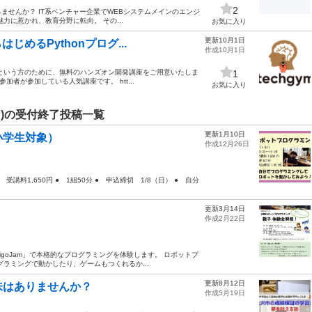
2
せんか？ IT系ベンチャー企業でWEBシステムメインのエンジ
力に惹かれ、教育分野に転向。 その...
お気に入り
更新10月1日
じめるPythonプログ...
作成10月1日
いという方のために、無料のハンズオン開発講座をご用意いたしま
1
加者が参加している人気講座です。 htt...
お気に入り
)の受付終了投稿一覧
更新1月10日
小学生対象）
作成12月26日
 受講料1,650円 ● 1組50分 ● 申込締切 1/8（日） ● 自分
更新3月14日
作成2月22日
igoJam」で本格的なプログラミングを体験します。 ロボットプ
ラミングで動かしたり、ゲームもつくれるか...
更新8月12日
味はありませんか？
作成5月19日