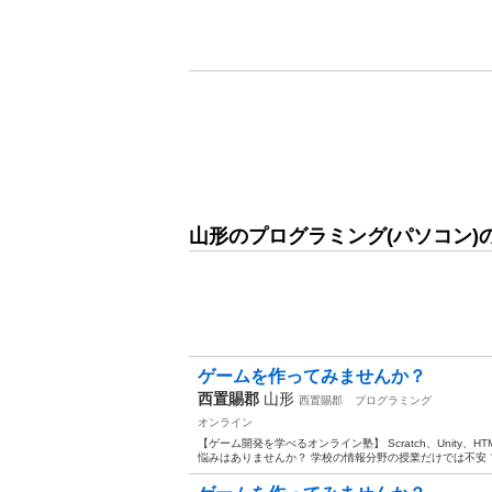
山形のプログラミング(パソコン)
ゲームを作ってみませんか？
西置賜郡
山形
西置賜郡
プログラミング
オンライン
【ゲーム開発を学べるオンライン塾】 Scratch、Unity
悩みはありませんか？ 学校の情報分野の授業だけでは不安 プ