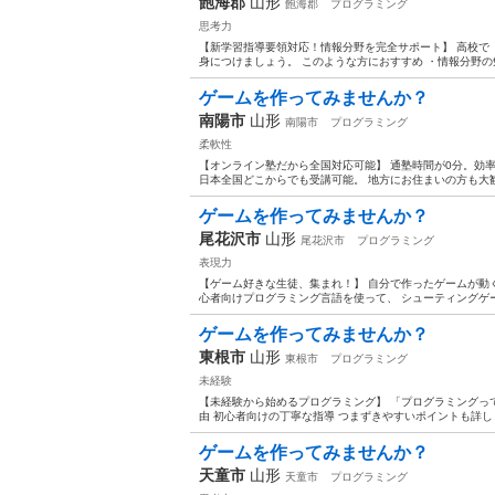
飽海郡
山形
飽海郡
プログラミング
思考力
【新学習指導要領対応！情報分野を完全サポート】 高校で
身につけましょう。 このような方におすすめ ・情報分野の勉
ゲームを作ってみませんか？
南陽市
山形
南陽市
プログラミング
柔軟性
【オンライン塾だから全国対応可能】 通塾時間が0分。効率
日本全国どこからでも受講可能。 地方にお住まいの方も大歓迎
ゲームを作ってみませんか？
尾花沢市
山形
尾花沢市
プログラミング
表現力
【ゲーム好きな生徒、集まれ！】 自分で作ったゲームが動く喜
心者向けプログラミング言語を使って、 シューティングゲー
ゲームを作ってみませんか？
東根市
山形
東根市
プログラミング
未経験
【未経験から始めるプログラミング】 「プログラミングって
由 初心者向けの丁寧な指導 つまずきやすいポイントも詳しく
ゲームを作ってみませんか？
天童市
山形
天童市
プログラミング