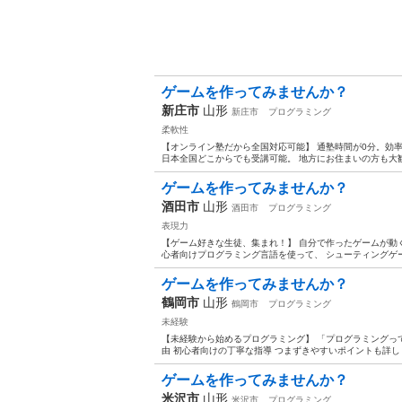
ゲームを作ってみませんか？
新庄市
山形
新庄市
プログラミング
柔軟性
【オンライン塾だから全国対応可能】 通塾時間が0分。効率
日本全国どこからでも受講可能。 地方にお住まいの方も大歓迎
ゲームを作ってみませんか？
酒田市
山形
酒田市
プログラミング
表現力
【ゲーム好きな生徒、集まれ！】 自分で作ったゲームが動く喜
心者向けプログラミング言語を使って、 シューティングゲー
ゲームを作ってみませんか？
鶴岡市
山形
鶴岡市
プログラミング
未経験
【未経験から始めるプログラミング】 「プログラミングって
由 初心者向けの丁寧な指導 つまずきやすいポイントも詳しく
ゲームを作ってみませんか？
米沢市
山形
米沢市
プログラミング