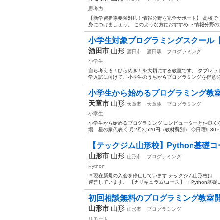
思考力
【新学習指導要領対応！情報分野を完全サポート】 高校で
身につけましょう。 このような方におすすめ ・情報分野の勉
小学生対象プログラミングスクール
酒田市
山形
酒田市
酒田駅
プログラミング
小学生
自ら考える！ひらめき！を大切にする教室です。 タブレッ
学入試に向けて、小学生のうちからプログラミングを得意分野
小学生から始めるプログラミング教
天童市
山形
天童市
天童駅
プログラミング
小学生
小学生から始めるプログラミング コンピューターと仲良く
場 星の家代表 ◇月2回3,520円（教材費別） ◇日曜9:30～
【テックジム山形校】Python基礎
山形市
山形
山形市
プログラミング
Python
＊現在新規の入会を停止しています テックジム山形校は、「
運営しています。 【カリキュラム/コース】 ・Python基礎コー
初回相談無料のプログラミング教室開
山形市
山形
山形市
プログラミング
リモート