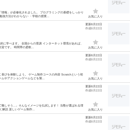
「情報」が必修化されました。 プログラミングの基礎をしっかり
強方法がわからない ・学校の授業...
お気に入り
更新6月22日
作成6月22日
的に学べます。 全国からの受講 インターネット環境があれば、
です。 時間帯の柔軟...
お気に入り
更新6月22日
作成6月22日
びを体験しよう。 ゲーム制作コースの内容 Scratchという初
ムやアクションゲームなどを製...
お気に入り
更新6月22日
作成6月22日
難しそう...」そんなイメージを払拭します！ 当塾が選ばれる理
解説 楽しいゲーム制作...
お気に入り
更新6月22日
作成6月22日