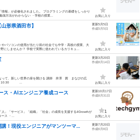
「情報」が必修化されました。 プログラミングの基礎をしっかり
強方法がわからない ・学校の授業...
お気に入り
更新5月5日
【山形県酒田市】
作成5月5日
トやパソコンの使用が当たり前の社会でも中学・高校の授業、大
にしませんか？ 学校で実際に使われているカリキュ...
お気に入り
更新3月20日
室
作成8月14日
なって、新しい世界の扉を開ける 講師 井澤 茜 まなびの広
10:30 ...
お気に入り
更新10月17日
コース・AIエンジニア養成コース
作成8月31日
1
人」「サービス」「組織」「社会」の成長を支援する4Growthが
ス ・...
お気に入り
更新7月20日
講！現役エンジニアがマンツーマ...
作成6月8日