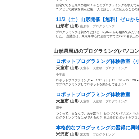
自宅でできる最高の趣味！今こそプログラミングを学んでみま
ニアとして経験を積んだ後、 人と話し、人に伝えることの魅
11/2（土）山形開催【無料】ゼロからは
山形市
山形
山形市
プログラミング
プログラミングは初めてだけど、Pythonから始めてみた
した。 当講座は、東京を中心に全国ですでに2700名以上の参
山形県周辺のプログラミング(パソコン
ロボットプログラミング体験教室（
天童市
山形
天童市
天童駅
プログラミング
小学生
ロボットプログラミング ● 1/15（日）13：30～15：20 ●
でプログラミングしてロボットを動かしてみよう！ ...
ロボットプログラミング体験教室
天童市
山形
天童市
天童駅
プログラミング
親子
つくって、まなんで、あそぼう！ ものづくりパソコン「Ich
ログラミングでなにができるの？ ６足歩行ロボットをプログ
本格的なプログラミングの習得に興
米沢市
山形
米沢市
プログラミング