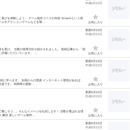
作成6月22日
びを体験しよう。 ゲーム制作コースの内容 Scratchという初
ムやアクションゲームなどを製...
お気に入り
更新6月22日
作成6月22日
を受け、 当塾の指導方針が紹介されました。 取材記事から 「現
価いただいています。 ...
お気に入り
更新6月22日
作成6月22日
的に学べます。 全国からの受講 インターネット環境があれば、
です。 時間帯の柔軟...
お気に入り
更新6月22日
作成6月22日
難しそう...」そんなイメージを払拭します！ 当塾が選ばれる理
解説 楽しいゲーム制作...
お気に入り
更新6月22日
作成6月22日