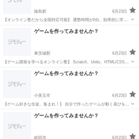
猿島郡
6月23日
【オンライン塾だから全国対応可能】 通塾時間が0分。効率的に学べ
ます。 全国からの受講 インターネット環境があれば、 日本全国どこ
茨城
猿島郡
プログラミング
柔軟性
ゲームを作ってみませんか？
からでも受講可能。 地方にお住まいの方も大歓迎です。 時間帯の柔
軟...
東茨城郡
6月23日
【ゲーム開発を学べるオンライン塾】 Scratch、Unity、HTML/CSSな
ど、様々なプログラミング言語が学べます。 こんなお悩みはありませ
茨城
東茨城郡
プログラミング
オンライン
ゲームを作ってみませんか？
んか？ 学校の情報分野の授業だけでは不安 プログラミング...
小美玉市
6月23日
【ゲーム好きな生徒、集まれ！】 自分で作ったゲームが動く喜びを体
験しよう。 ゲーム制作コースの内容 Scratchという初心者向けプログ
茨城
小美玉市
プログラミング
表現力
ゲームを作ってみませんか？
ラミング言語を使って、 シューティングゲームやアクションゲームな
どを製...
鉾田市
6月23日