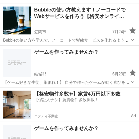
Bubbleの使い方教えます！ノーコードで
Webサービスを作ろう【格安オンライ…
笠間市
7月24日
Bubbleの使い方を学んで、ノーコードでWebサービスを作れるように
なりませんか？ Bubbleはコードを書かずともWebサービスを作れるノ
茨城
笠間市
プログラミング
近所
ゲームを作ってみませんか？
ーコードサービスです。 海外ではすでにBubbleは大きな人気を得て
い...
結城郡
6月23日
【ゲーム好きな生徒、集まれ！】 自分で作ったゲームが動く喜びを体
験しよう。 ゲーム制作コースの内容 Scratchという初心者向けプログ
茨城
結城郡
プログラミング
表現力
【格安物件多数✨】家賃4万円以下多数
ラミング言語を使って、 シューティングゲームやアクションゲームな
【保証人ナシ】賃貸物件多数掲載！
どを製...
Ad
ニフティ不動産
ゲームを作ってみませんか？