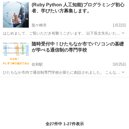
茨城
つくば市
つくば駅
プログラミング
(Ruby Python 人工知能)プログラミング初心
ヶ月。現役エンジニア監修のオリジナル教材で学習するので戦力にな
者、学びたい方募集します。
れる技術が短...
龍ケ崎市
1月22日
はじめまして、ご覧いただき有難うございます。 以下長文失礼いたし
ます。 今回プログラミングを学びたい、初心者の方を募集いたしま
茨城
龍ケ崎市
プログラミング
Python
随時受付中！ひたちなか市でパソコンの基礎
す！ 今回の募集内容は、 ・学びたいことに応じてサポート、マンツー
が学べる通信制の専門学校
マンでの週1回の...
佐和駅
3月25日
ひたちなか市内で通信制専門学校が新たに創設されました。 こんな方
にオススメです↓ ・高校卒業後の進路先・就職先が決まってない ・専
茨城
ひたちなか市
佐和駅
プログラミング
門学校に通ってみたいけど、毎日通える自信がない ・パソコンの知
ネットショップ
識・スキルを身に付け...
全27件中 1-27件表示