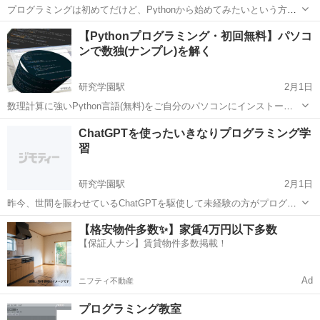
プログラミングは初めてだけど、Pythonから始めてみたいという方の
ために、無料のハンズオン開発講座をご用意いたしました。 当講座
茨城
水戸市
プログラミング
【Pythonプログラミング・初回無料】パソコ
は、東京を中心に全国ですでに2600名以上の参加者が参加している人
ンで数独(ナンプレ)を解く
気講座です。 http:...
研究学園駅
2月1日
数理計算に強いPython言語(無料)をご自分のパソコンにインストール
し、基本文法やアルゴリズム(処理手順)を学んで最終的に数独問題を解
茨城
つくば市
研究学園駅
プログラミング
Python
ChatGPTを使ったいきなりプログラミング学
くプログラムを作ります。経験者は数独以外に足し算クロス(カックロ)
習
やループコース(スリザ...
研究学園駅
2月1日
昨今、世間を賑わせているChatGPTを駆使して未経験の方がプログラ
ミングを独習できるようにサポートするIT学習コースです。従来コー
茨城
つくば市
研究学園駅
プログラミング
難易度
【格安物件多数✨】家賃4万円以下多数
スでは、まず"Hello World！"という簡単な文を表示するコードを書く
【保証人ナシ】賃貸物件多数掲載！
のに必要な文法・...
Ad
ニフティ不動産
プログラミング教室