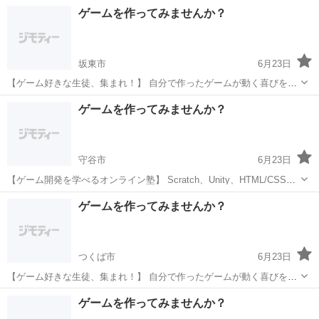
ど、様々なプログラミング言語が学べます。 こんなお悩みはありませ
茨城
神栖市
プログラミング
オンライン
ゲームを作ってみませんか？
んか？ 学校の情報分野の授業だけでは不安 プログラミング...
坂東市
6月23日
【ゲーム好きな生徒、集まれ！】 自分で作ったゲームが動く喜びを体
験しよう。 ゲーム制作コースの内容 Scratchという初心者向けプログ
茨城
坂東市
プログラミング
表現力
ゲームを作ってみませんか？
ラミング言語を使って、 シューティングゲームやアクションゲームな
どを製...
守谷市
6月23日
【ゲーム開発を学べるオンライン塾】 Scratch、Unity、HTML/CSSな
ど、様々なプログラミング言語が学べます。 こんなお悩みはありませ
茨城
守谷市
プログラミング
オンライン
ゲームを作ってみませんか？
んか？ 学校の情報分野の授業だけでは不安 プログラミング...
つくば市
6月23日
【ゲーム好きな生徒、集まれ！】 自分で作ったゲームが動く喜びを体
験しよう。 ゲーム制作コースの内容 Scratchという初心者向けプログ
茨城
つくば市
プログラミング
表現力
ゲームを作ってみませんか？
ラミング言語を使って、 シューティングゲームやアクションゲームな