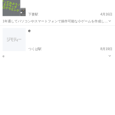
下妻駅
4月16日
1年通してパソコンやスマートフォンで操作可能な小ゲームを作成しま
す。 スクラッチという扱いやすいソフトを利用しています。 丁寧に教
茨城
下妻市
下妻駅
プログラミング
講座
e
えてくれるので、初めてでも安心！！ 小学4年生以上対象 金曜日（月3
回） 1...
つくば駅
8月19日
e
茨城
つくば市
つくば駅
プログラミング
クラス