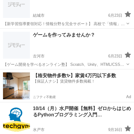
作...
結城市
6月23日
【新学習指導要領対応！情報分野を完全サポート】 高校で「情報」が
必修化されました。 プログラミングの基礎をしっかり身につけましょ
茨城
結城市
プログラミング
思考力
ゲームを作ってみませんか？
う。 このような方におすすめ ・情報分野の勉強方法がわからない ・
学校の授業...
古河市
6月23日
【ゲーム開発を学べるオンライン塾】 Scratch、Unity、HTML/CSSな
ど、様々なプログラミング言語が学べます。 こんなお悩みはありませ
茨城
古河市
プログラミング
オンライン
【格安物件多数✨】家賃4万円以下多数
んか？ 学校の情報分野の授業だけでは不安 プログラミング...
【保証人ナシ】賃貸物件多数掲載！
Ad
ニフティ不動産
10/14（月）水戸開催【無料】ゼロからはじめ
るPythonプログラミング入門…
水戸市
9月16日