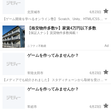
どを製...
北茨城市
6月23日
【ゲーム開発を学べるオンライン塾】 Scratch、Unity、HTML/CSSな
ど、様々なプログラミング言語が学べます。 こんなお悩みはありませ
茨城
北茨城市
プログラミング
オンライン
【格安物件多数✨】家賃4万円以下多数
んか？ 学校の情報分野の授業だけでは不安 プログラミング...
【保証人ナシ】賃貸物件多数掲載！
Ad
ニフティ不動産
ゲームを作ってみませんか？
常陸太田市
6月23日
【メディアでも紹介されました】 スタディチェーンから取材を受け、
当塾の指導方針が紹介されました。 取材記事から 「現役エンジニアの
茨城
常陸太田市
プログラミング
小学生
ゲームを作ってみませんか？
知見を活かした 生徒中心の教育」として高く評価いただいています。
...
常総市
6月23日