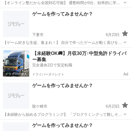
【オンライン塾だから全国対応可能】 通塾時間が0分。効率的に学べ
ます。 全国からの受講 インターネット環境があれば、 日本全国どこ
茨城
常総市
プログラミング
柔軟性
ゲームを作ってみませんか？
からでも受講可能。 地方にお住まいの方も大歓迎です。 時間帯の柔
軟...
下妻市
6月23日
【ゲーム好きな生徒、集まれ！】 自分で作ったゲームが動く喜びを体
験しよう。 ゲーム制作コースの内容 Scratchという初心者向けプログ
茨城
下妻市
プログラミング
表現力
【未経験OK🚚】月収30万↑中型免許ドライバ
ラミング言語を使って、 シューティングゲームやアクションゲームな
ー募集
どを製...
完全週休2日で安定転職
Ad
ドライバーダイレクト
ゲームを作ってみませんか？
龍ケ崎市
6月23日
【未経験から始めるプログラミング】 「プログラミングって難しそ
う...」そんなイメージを払拭します！ 当塾が選ばれる理由 初心者向け
茨城
龍ケ崎市
プログラミング
未経験
ゲームを作ってみませんか？
の丁寧な指導 つまずきやすいポイントも詳しく解説 楽しいゲーム制