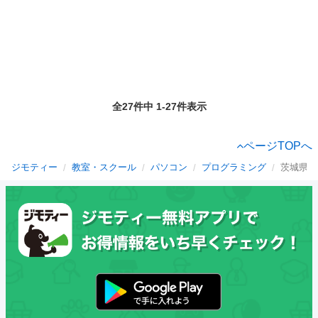
全27件中 1-27件表示
ページTOPへ
ジモティー
教室・スクール
パソコン
プログラミング
茨城県の