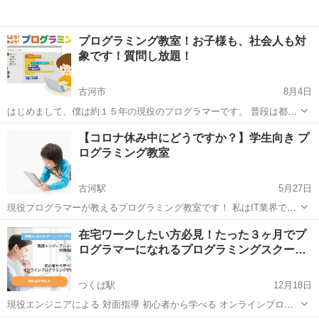
プログラミング教室！お子様も、社会人も対
象です！質問し放題！
古河市
8月4日
はじめまして、僕は約１５年の現役のプログラマーです。 普段は都内
でSEをしています。 過去には専門学生や、学校の先生、 小中学校の
茨城
古河市
プログラミング
【コロナ休み中にどうですか？】学生向き プ
生徒にパソコンインストラクターをしておりましたので 教えることに
ログラミング教室
ついても、経験豊富...
古河駅
5月27日
現役プログラマーが教えるプログラミング教室です！ 私はIT業界で14
年以上、働く現役のプログラマー兼システムエンジニアです。 楽しく
茨城
古河市
古河駅
プログラミング
子ども
在宅ワークしたい方必見！たった３ヶ月でプ
プログラミングしませんか？ 小学生、中学生、大学生、大人など、 誰
ログラマーになれるプログラミングスクー…
にでも、プログ...
つくば駅
12月18日
現役エンジニアによる 対面指導 初心者から学べる オンラインプログ
ラミング学習 【短期間でプログラミング基礎習得】 平均受講期間は3