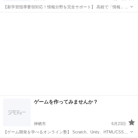
【新学習指導要領対応！情報分野を完全サポート】 高校で「情報」が
必修化されました。 プログラミングの基礎をしっかり身につけましょ
茨城
鉾田市
プログラミング
思考力
う。 このような方におすすめ ・情報分野の勉強方法がわからない ・
学校の授業...
ゲームを作ってみませんか？
神栖市
6月23日
【ゲーム開発を学べるオンライン塾】 Scratch、Unity、HTML/CSSな