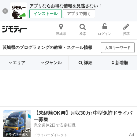
アプリならお得な情報を見逃さない！
インストール
アプリで開く
茨城県
検索
ログイン
投稿
茨城県のプログラミングの教室・スクール情報
人気キーワード
エリア
ジャンル
詳細
新着順
【未経験OK🚚】月収30万↑中型免許ドライバ
ー募集
完全週休2日で安定転職
Ad
ドライバーダイレクト